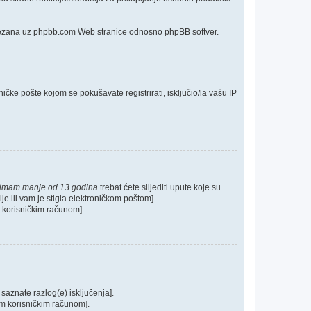
o vezana uz phpbb.com Web stranice odnosno phpBB softver.
ičke pošte kojom se pokušavate registrirati, isključio/la vašu IP
 imam manje od 13 godina
trebat ćete slijediti upute koje su
je ili vam je stigla elektroničkom poštom].
im korisničkim računom].
 saznate razlog(e) isključenja].
ašim korisničkim računom].