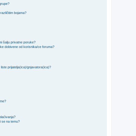
 grupe?
različitim bojama?
i šalju privatne poruke?
uke dobivene od korisnika/ce foruma?
iste prijatelja(ica)/gnjavatora(ica)?
teme?
plaćivanja?
i se na temu?