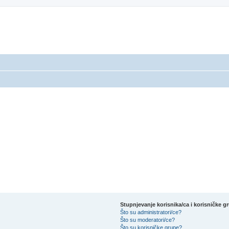
Stupnjevanje korisnika/ca i korisničke g
Što su administratori/ce?
Što su moderatori/ce?
Što su korisničke grupe?