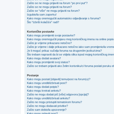
Zašto se ne mogu prijaviti na forum “po prvi put”?
Zašto se ne mogu prijaviti na forum?
Zašto se “više” ne mogu prijaviti na forum?
Izgubio/la sam zaporku!
Kako mogu onemogućiti automatsko odjavljivanje s foruma?
Što “Izbriši kolačiće” radi?
Korisničke postavke
Kako mogu promijeniti svoje postavke?
Kako mogu onemogućiti pojavu mog korisničkog imena na online popi
Zašto je vrijeme prikazano netočno?
Zašto je vrijeme i dalje prikazano netočno iako sam promijenio/la vre
Je li moguć prikaz sučelja foruma na drugom/im jeziku/cima?
Što trebam napraviti da bi se vidjela slika ispod mojeg korisničkog ime
Kako mogu dodati avatara?
Kako mogu promijeniti svoj status?
Zašto se trebam prijaviti ako želim korisniku/ci foruma poslati poruku
Postanje
Kako mogu postati [objaviti] temu/post na forum(u)?
Kako mogu urediti/izbrisati post?
Kako mogu dodati potpis?
Kako mogu kreirati anketu?
Zašto ne mogu dodati još [više] odgovora [opcija]?
Kako mogu urediti/izbrisati anketu?
Zašto ne mogu pristupiti tematskom forumu?
Zašto ne mogu dodavati privitke?
Zašto sam dobio/la upozorenje?
Kako mogu prijaviti post?