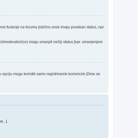
eđene funkcije na forumu [obično oni/e imaju poseban status, npr.
(ce)/moderatori(ce) mogu
smanjiti
nečiji status [npr. smanjenjem
ciju mogu koristiti samo registrirani/e korisnici/e [čime se
me
...].