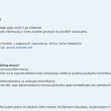
?
itajte ga/ju može li ga instalirati.
) više informacija o čemu možete (pro)naći na
phpBB
® stranicama.
hrvatski, u potpunosti, napravila je:
Ančica Sečan Matijaščić
.
i sa:
ancica.sunceko.net
.
sničkog imena?
pod korisničkih imena.
ično su to zvjezdice/blokovi koji označavaju: koliko je postova postao/la korisnik/c
instvena/osobna za svakog/u korisnika/cu].
sti istih, daje administrator/ica foruma [slobodno ga/ju kontaktirajte (sa) zamolbom 
vke]
putem jedne od sljedeće četiri metode: korištenjem Gravatara, (iza)biranjem iz