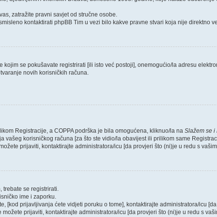
as, zatražite pravni savjet od stručne osobe.
smisleno kontaktirati phpBB Tim u vezi bilo kakve pravne stvari koja nije direktn
ojim se pokušavate registrirati [ili isto već postoji], onemogućio/la adresu elektron
tvaranje novih korisničkih računa.
rilikom Registracije, a COPPA podrška je bila omogućena, kliknuo/la na
Slažem se i
 vašeg korisničkog računa [za što ste vidio/la obavijest ili prilikom same Registraci
ožete prijaviti, kontaktirajte administratora/icu [da provjeri što (ni)je u redu s vaš
trebate se registrirati.
risničko ime i zaporku.
, [kod prijavljivanja ćete vidjeti poruku o tome], kontaktirajte administratora/icu [da
e možete prijaviti, kontaktirajte administratora/icu [da provjeri što (ni)je u redu s v