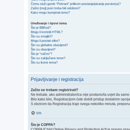
Čemu služi gumb “Pohrani” prilikom postanja/pisanja poruke(a)?
Zašto [moj] post treba biti odobren?
Kako mogu bumpirati temu?
Uređivanje i tipovi tema
Što je BBKod?
Mogu li koristiti HTML?
Što su smajlići?
Mogu li postati slike?
Što su globalne obavijesti?
Što su obavijesti?
Što je “važno”?
Što su zaključane teme?
Što su ikone tema?
Prijavljivanje i registracija
Zašto se trebam registrirati?
Ne trebate, ako administrator/ica nije postavio/la uvjet da sam
Bilo kako bilo, Registracijom ćete dobiti pristup dodatnim opcij
S obzirom da Registracija traje svega nekoliko minuta, preporučlj
Vrh
Što je COPPA?
COPPA [Child Online Privacy and Protection Act] je pravno prav