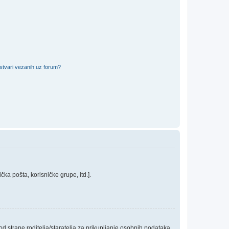
 stvari vezanih uz forum?
ka pošta, korisničke grupe, itd.].
 strane roditelja/staratelja za prikupljanje osobnih podataka