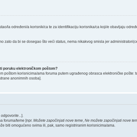
stao/la određeni/a korisnik/ca te za identifikaciju korisnika/ca koji/e obavljaju odr
o zato da bi se dosegao što veći status, nema nikakvog smisla jer administratori
lati poruku elektroničkom poštom?
om poštom korisnicima/ama foruma putem ugrađenog obrasca elektroničke pošte: tu op
strane anonimnih osoba].
,
odgovorite
...].
na foruma/teme [npr.
Možete započinjati nove teme
,
Ne možete započinjati nove te
ože biti omogućeno svima ili, pak, samo registriranim korisnicima/ama.