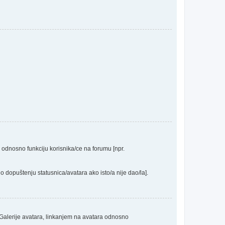
a odnosno funkciju korisnika/ce na forumu [npr.
o dopuštenju statusnica/avatara ako isto/a nije dao/la].
 Galerije avatara, linkanjem na avatara odnosno