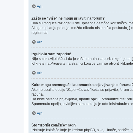
Vrh
Zašto se “više” ne mogu prijaviti na forum?
Dva su moguća razloga: ili ste upisao/la
netočno
korisničko ime 
Ako je u pitanju potonje: možda nikada niste ništa postao/la, [u
registrirati.
Vrh
Izgubio/la sam zaporku!
Nije smak svijeta! Jest da je vaša trenutna zaporka izgubljena [
Kliknete na
Prijava
te na stranici koja će vam se otvoriti kliknet
Vrh
Kako mogu onemogućiti automatsko odjavljivanje s foruma
Ako ne upalite opciju
“Zapamtite me”
kada se prijavite, forum ć
računa.
Da biste ostao/la prijavljen/a, upalite opciju
“Zapamtite me”
pril
Spomenuta opcija je vidljiva samo ako ju je administrator/ica o
Vrh
Što “Izbriši kolačiće” radi?
Izbrisuje kolačiće koje je kreirao phpBB, a koji, inače, sadrže