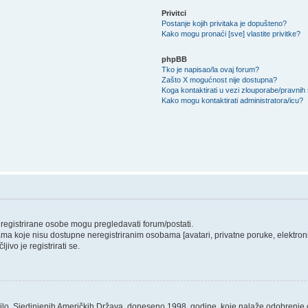
Privitci
Postanje kojih privitaka je dopušteno?
Kako mogu pronaći [sve] vlastite privitke?
phpBB
Tko je napisao/la ovaj forum?
Zašto X mogućnost nije dostupna?
Koga kontaktirati u vezi zlouporabe/pravnih
Kako mogu kontaktirati administratora/icu?
o registrirane osobe mogu pregledavati forum/postati.
ama koje nisu dostupne neregistriranim osobama [avatari, privatne poruke, elektronič
ivo je registrirati se.
ilo, Sjedinjenih Američkih Država, doneseno 1998. godine, koje nalaže odobrenje od