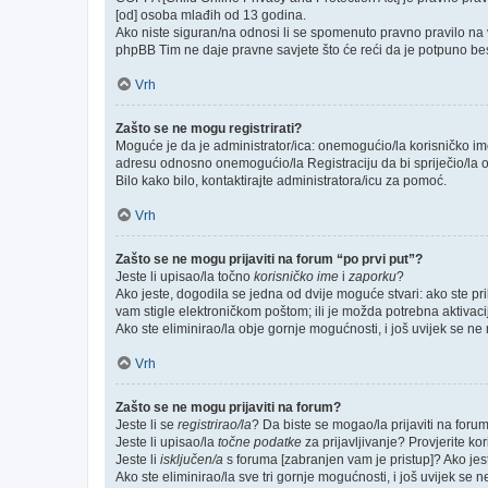
[od] osoba mlađih od 13 godina.
Ako niste siguran/na odnosi li se spomenuto pravno pravilo na v
phpBB Tim ne daje pravne savjete što će reći da je potpuno be
Vrh
Zašto se ne mogu registrirati?
Moguće je da je administrator/ica: onemogućio/la korisničko ime k
adresu odnosno onemogućio/la Registraciju da bi spriječio/la o
Bilo kako bilo, kontaktirajte administratora/icu za pomoć.
Vrh
Zašto se ne mogu prijaviti na forum “po prvi put”?
Jeste li upisao/la točno
korisničko ime
i
zaporku
?
Ako jeste, dogodila se jedna od dvije moguće stvari: ako ste p
vam stigle elektroničkom poštom; ili je možda potrebna aktivacija
Ako ste eliminirao/la obje gornje mogućnosti, i još uvijek se ne m
Vrh
Zašto se ne mogu prijaviti na forum?
Jeste li se
registrirao/la
? Da biste se mogao/la prijaviti na forum, 
Jeste li upisao/la
točne podatke
za prijavljivanje? Provjerite ko
Jeste li
isključen/a
s foruma [zabranjen vam je pristup]? Ako jeste
Ako ste eliminirao/la sve tri gornje mogućnosti, i još uvijek se n