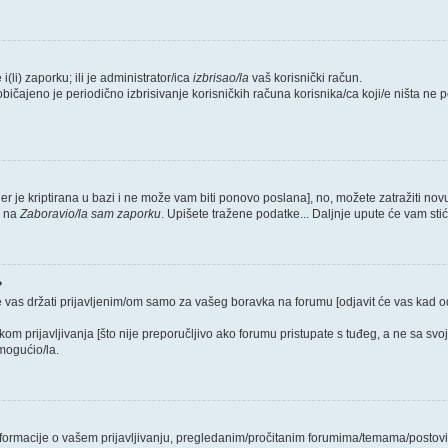
i(li) zaporku; ili je administrator/ica
izbrisao/la
vaš korisnički račun.
običajeno je periodično izbrisivanje korisničkih računa korisnika/ca koji/e ništa ne
jer je kriptirana u bazi i ne može vam biti ponovo poslana], no, možete zatražiti nov
e na
Zaboravio/la sam zaporku
. Upišete tražene podatke... Daljnje upute će vam sti
?
e vas držati prijavljenim/om samo za vašeg boravka na forumu [odjavit će vas kad 
ikom prijavljivanja [što nije preporučljivo ako forumu pristupate s tuđeg, a ne sa svo
mogućio/la.
 informacije o vašem prijavljivanju, pregledanim/pročitanim forumima/temama/postovi