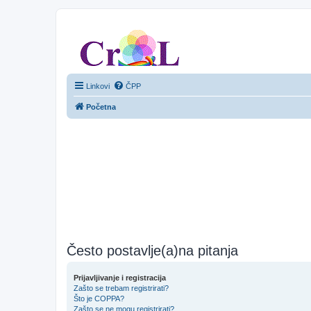
CroL Forum
Linkovi
ČPP
Početna
Često postavlje(a)na pitanja
Prijavljivanje i registracija
Zašto se trebam registrirati?
Što je COPPA?
Zašto se ne mogu registrirati?