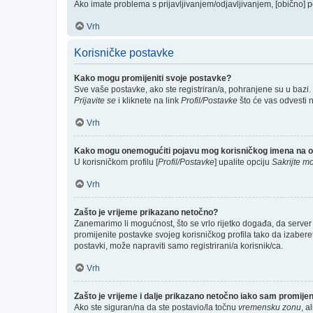
Ako imate problema s prijavljivanjem/odjavljivanjem, [obično] p
Vrh
Korisničke postavke
Kako mogu promijeniti svoje postavke?
Sve vaše postavke, ako ste registriran/a, pohranjene su u bazi.
Prijavite se
i kliknete na link
Profil/Postavke
što će vas odvesti 
Vrh
Kako mogu onemogućiti pojavu mog korisničkog imena na o
U korisničkom profilu [
Profil/Postavke
] upalite opciju
Sakrijte mo
Vrh
Zašto je vrijeme prikazano netočno?
Zanemarimo li mogućnost, što se vrlo rijetko događa, da server 
promijenite postavke svojeg korisničkog profila tako da izabe
postavki, može napraviti samo registrirani/a korisnik/ca.
Vrh
Zašto je vrijeme i dalje prikazano netočno iako sam promij
Ako ste siguran/na da ste postavio/la točnu
vremensku zonu
, a