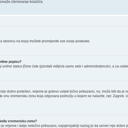
omaže izbrisivanje kolačića.
na stranicu na kojoj možete promijenite sve svoje postavke.
nline popisu?
j online status
[čime ćete (p)ostati vidljiv/a samo sebi i administratoru/ici, a za ostal
nije dobro podešen, vrijeme je gotovo uvijek točno prikazano, no, može biti da je o
rete onu vremensku zonu koja odgovara području u kojem se nalazite, npr. Zagreb. 
enio/la vremensku zonu?
li je vrijeme i dalje netočno prikazano, najvjerojatniji razlog je da server nije dobro