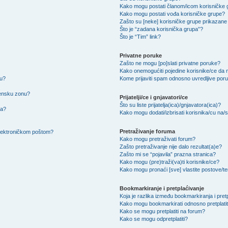
Kako mogu postati članom/icom korisničke
Kako mogu postati vođa korisničke grupe?
Zašto su [neke] korisničke grupe prikazane 
Što je “zadana korisnička grupa”?
Što je “Tim” link?
Privatne poruke
Zašto ne mogu [po]slati privatne poruke?
Kako onemogućiti pojedine korisnike/ce da m
su?
Kome prijaviti spam odnosno uvredljive por
mensku zonu?
Prijatelji/ce i gnjavatori/ce
Što su liste prijatelja(ica)/gnjavatora(ica)?
na?
Kako mogu dodati/izbrisati korisnika/cu na/s l
Pretraživanje foruma
 elektroničkom poštom?
Kako mogu pretraživati forum?
Zašto pretraživanje nije dalo rezultat(a)e?
Zašto mi se “pojavila” prazna stranica?
Kako mogu (pre)traži(va)ti korisnike/ce?
Kako mogu pronaći [sve] vlastite postove/
Bookmarkiranje i pretplaćivanje
Koja je razlika između bookmarkiranja i pret
Kako mogu bookmarkirati odnosno pretplatit
Kako se mogu pretplatiti na forum?
Kako se mogu odpretplatiti?