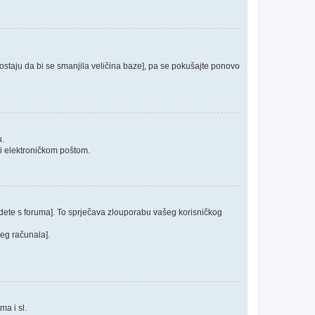
 postaju da bi se smanjila veličina baze], pa se pokušajte ponovo
u.
ći elektroničkom poštom.
odete s foruma]. To sprječava zlouporabu vašeg korisničkog
jeg računala].
ma i sl.