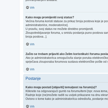
pohranjivanjem avatara.
Vrh
Kako mogu promijeniti svoj status?
Većina foruma koristi statuse za prikaz broja postova koje je po
administratori/ce, moderatori/ce].
U pravilu, svoj status ne možete direktno promijeniti.
Zloupotrebljavanje foruma, u smislu postanja puno postova sam
broja postova...].
Vrh
Zašto se trebam prijaviti ako želim korisniku/ci foruma pos
Ako je administrator/ica omogućio/la slanje poruka elektroničk
sprječava zlouporaba forumova sustava elektroničke pošte od 
Vrh
Postanje
Kako mogu postati [objaviti] temu/post na forum(u)?
Kliknete na odgovarajući gumb na forumu/temi [npr.
nova tema
Radnje koje (ne)možete raditi su uvijek prikazane na dnu ekra
Ovisno o tome kako je administrator/ica odredio/la, postanje m
Vrh