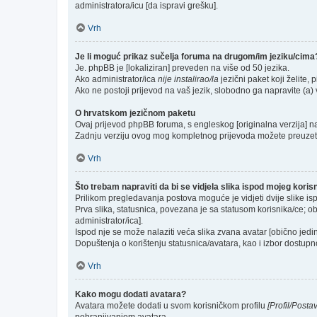
administratora/icu [da ispravi grešku].
Vrh
Je li moguć prikaz sučelja foruma na drugom/im jeziku/cima
Je. phpBB je [lokaliziran] preveden na više od 50 jezika.
Ako administrator/ica
nije instalirao/la
jezični paket koji želite, p
Ako ne postoji prijevod na vaš jezik, slobodno ga napravite (a
O hrvatskom jezičnom paketu
Ovaj prijevod phpBB foruma, s engleskog [originalna verzija] na 
Zadnju verziju ovog mog kompletnog prijevoda možete preuzet
Vrh
Što trebam napraviti da bi se vidjela slika ispod mojeg kori
Prilikom pregledavanja postova moguće je vidjeti dvije slike is
Prva slika, statusnica, povezana je sa statusom korisnika/ce; ob
administrator/ica].
Ispod nje se može nalaziti veća slika zvana avatar [obično jed
Dopuštenja o korištenju statusnica/avatara, kao i izbor dostupno
Vrh
Kako mogu dodati avatara?
Avatara možete dodati u svom korisničkom profilu
[Profil/Posta