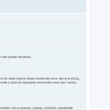
e ćete postati skriven/a].
no što vidite vrijeme
druge vremenske zone
. Ako je to slučaj,
Uzmite u obzir da mijenjanje vremenske zone, kao i većinu
 podešen. Ako je potonje u pitanju, molim(o), obavijestite