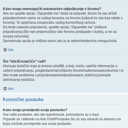
Kako mogu onemogućiti automatsko odjavljivanje s foruma?
Ako ne upalite opciju
“Zapamtite me”
kada se prijavite, forum će vas držati
prijavljenim/om samo za vašeg boravka na forumu [odjavit će vas kad odete s
foruma]. To sprječava zlouporabu vašeg korisničkog računa.
Da biste ostao/la prijavljen/a, upalite opciju
“Zapamtite me”
prilikom
prijavljivanja [što nije preporučljivo ako forumu pristupate s tuđeg, a ne sa
svojeg računala].
Spomenuta opcija je vidljiva samo ako ju je administrator/ica omogućio/la.
Vrh
Što “Izbriši kolačiće” radi?
Izbrisuje kolačiće koje je kreirao phpBB, a koji, inače, sadrže informacije o
vašem prijavljivanju, pregledanim/pročitanim forumima/temama/postovima i sl.
Ako imate problema s prijavljivanjem/odjavljivanjem, [obično] pomaže
izbrisivanje kolačića.
Vrh
Korisničke postavke
Kako mogu promijeniti svoje postavke?
Sve vaše postavke, ako ste registriran/a, pohranjene su u bazi.
Prijavite se
i kliknete na link
Profil/Postavke
što će vas odvesti na stranicu na
kojoj možete promijenite sve svoje postavke.