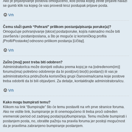
Ako je prijavljivanje postova omogućeno, kod posta kojeg želite prijaviti nalazi
se gumb klik na kojeg će vas provesti kroz postupak prijave posta.
Vrh
Čemu služi gumb “Pohrani” prilikom postanja/pisanja poruke(a)?
Omogućuje pohranjivanje [skice] posta/poruke, koji/a naknadno može biti
završen/a i postan/poslana, a što je moguće iz korisničkog profila
[Profil/Postavke]
odnosno prilikom postanja [
Učitaj
].
Vrh
Zašto [moj] post treba biti odobren?
Administrator/ica može donijeti odluku prema kojoj je na [određenom(im)]
forumu(ima) potrebno odobrenje da bi post(ovi) bio(li) postan(i) ili vas je
administrator/ica pridružio/la korisničkoj grupi članovima/icama koje postove
treba odobriti da bi bili objavljeni. Za detalje, kontaktirajte administratora/icu.
Vrh
Kako mogu bumpirati temu?
Klikom na link “Bumpirajte” što će temu postaviti na vrh prve stranice foruma.
Ako ne vidite link, bumpiranje je ili onemogućeno ili treba proći određen
vremenski period od zadnjeg posta(nja)/bumpiranja. Temu možete bumpirati i
postanjem posta, no, obratite pažnju na pravila foruma jer postoji mogućnost
da je pravilima zabranjeno bumpiranje postanjem.