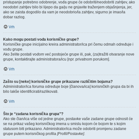
pristupanje potrebno odobrenje, vođa grupe će odobriti/neodobriti zahtjev, ako
neodobri zahtjev bilo bi lijepo da ga/ju ne gnjavite traženjem objašnjenja, jer,
ako se zaista dogodilo da vam je neodobrio/la zahtjev, sigurno je imao/la
dobar razlog.
Vrh
Kako mogu postati vođa korisničke grupe?
Korisničke grupe inicijalno kreira administrator/ica pri čemu odmah određuje i
vođu grupe.
Ako želite postati vođom već postojeće grupe ili, pak, (za)tražiti otvaranje nove
grupe, kontaktirajte administratora/icu [npr. privatnom porukom].
Vrh
Zašto su [neke] korisničke grupe prikazane različitim bojama?
Administrator/ica foruma određuje boje [članova/ica] korisničkih grupa da bi ih
bilo lakše identificirati/razlikovati.
Vrh
Što je “zadana korisnička grupa”?
Ako ste član/ica više od jedne grupe, postavke vaše zadane grupe odnosit će
se na prikaz vašeg korisničkog imena u smislu kojom će bojom te s kojim
statusom biti prikazano. Administrator/ica može odobriti promjenu zadane
grupe putem korisničkog profila
[Profil/Postavke]
.