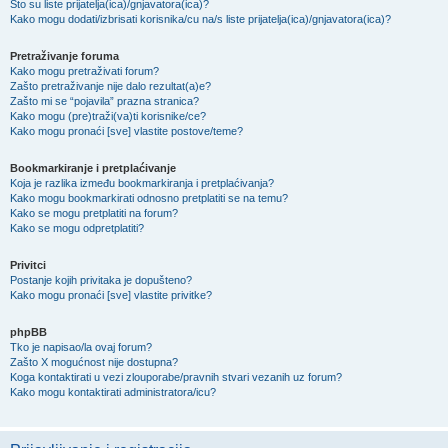
Što su liste prijatelja(ica)/gnjavatora(ica)?
Kako mogu dodati/izbrisati korisnika/cu na/s liste prijatelja(ica)/gnjavatora(ica)?
Pretraživanje foruma
Kako mogu pretraživati forum?
Zašto pretraživanje nije dalo rezultat(a)e?
Zašto mi se “pojavila” prazna stranica?
Kako mogu (pre)traži(va)ti korisnike/ce?
Kako mogu pronaći [sve] vlastite postove/teme?
Bookmarkiranje i pretplaćivanje
Koja je razlika između bookmarkiranja i pretplaćivanja?
Kako mogu bookmarkirati odnosno pretplatiti se na temu?
Kako se mogu pretplatiti na forum?
Kako se mogu odpretplatiti?
Privitci
Postanje kojih privitaka je dopušteno?
Kako mogu pronaći [sve] vlastite privitke?
phpBB
Tko je napisao/la ovaj forum?
Zašto X mogućnost nije dostupna?
Koga kontaktirati u vezi zlouporabe/pravnih stvari vezanih uz forum?
Kako mogu kontaktirati administratora/icu?