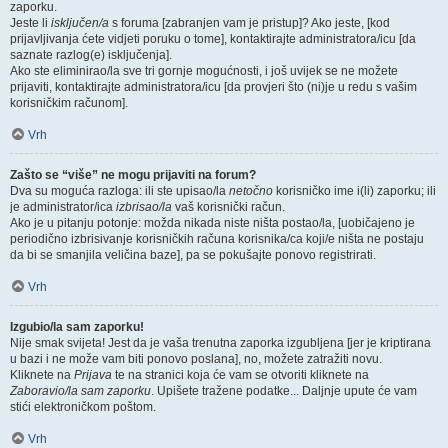
zaporku.
Jeste li
isključen/a
s foruma [zabranjen vam je pristup]? Ako jeste, [kod
prijavljivanja ćete vidjeti poruku o tome], kontaktirajte administratora/icu [da
saznate razlog(e) isključenja].
Ako ste eliminirao/la sve tri gornje mogućnosti, i još uvijek se ne možete
prijaviti, kontaktirajte administratora/icu [da provjeri što (ni)je u redu s vašim
korisničkim računom].
Vrh
Zašto se “više” ne mogu prijaviti na forum?
Dva su moguća razloga: ili ste upisao/la
netočno
korisničko ime i(li) zaporku; ili
je administrator/ica
izbrisao/la
vaš korisnički račun.
Ako je u pitanju potonje: možda nikada niste ništa postao/la, [uobičajeno je
periodično izbrisivanje korisničkih računa korisnika/ca koji/e ništa ne postaju
da bi se smanjila veličina baze], pa se pokušajte ponovo registrirati.
Vrh
Izgubio/la sam zaporku!
Nije smak svijeta! Jest da je vaša trenutna zaporka izgubljena [jer je kriptirana
u bazi i ne može vam biti ponovo poslana], no, možete zatražiti novu.
Kliknete na
Prijava
te na stranici koja će vam se otvoriti kliknete na
Zaboravio/la sam zaporku
. Upišete tražene podatke... Daljnje upute će vam
stići elektroničkom poštom.
Vrh