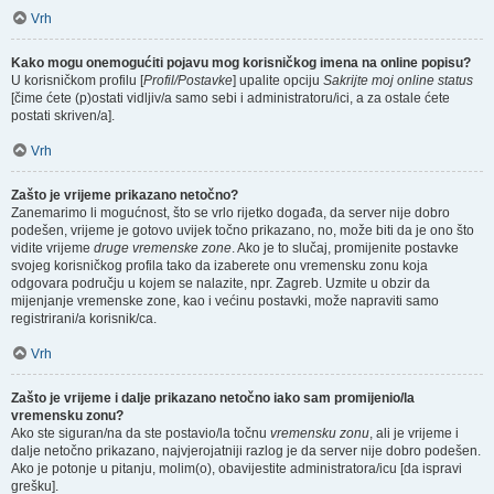
Vrh
Kako mogu onemogućiti pojavu mog korisničkog imena na online popisu?
U korisničkom profilu [
Profil/Postavke
] upalite opciju
Sakrijte moj online status
[čime ćete (p)ostati vidljiv/a samo sebi i administratoru/ici, a za ostale ćete
postati skriven/a].
Vrh
Zašto je vrijeme prikazano netočno?
Zanemarimo li mogućnost, što se vrlo rijetko događa, da server nije dobro
podešen, vrijeme je gotovo uvijek točno prikazano, no, može biti da je ono što
vidite vrijeme
druge vremenske zone
. Ako je to slučaj, promijenite postavke
svojeg korisničkog profila tako da izaberete onu vremensku zonu koja
odgovara području u kojem se nalazite, npr. Zagreb. Uzmite u obzir da
mijenjanje vremenske zone, kao i većinu postavki, može napraviti samo
registrirani/a korisnik/ca.
Vrh
Zašto je vrijeme i dalje prikazano netočno iako sam promijenio/la
vremensku zonu?
Ako ste siguran/na da ste postavio/la točnu
vremensku zonu
, ali je vrijeme i
dalje netočno prikazano, najvjerojatniji razlog je da server nije dobro podešen.
Ako je potonje u pitanju, molim(o), obavijestite administratora/icu [da ispravi
grešku].