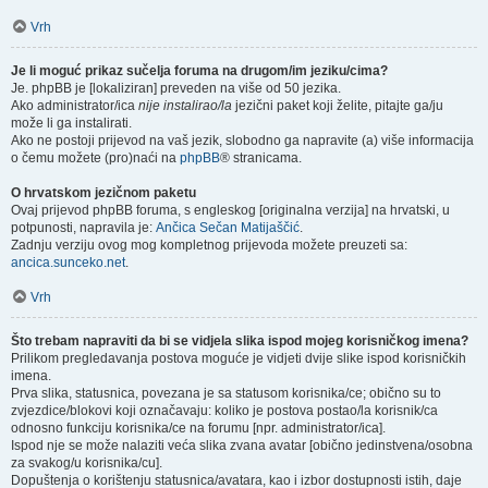
Vrh
Je li moguć prikaz sučelja foruma na drugom/im jeziku/cima?
Je. phpBB je [lokaliziran] preveden na više od 50 jezika.
Ako administrator/ica
nije instalirao/la
jezični paket koji želite, pitajte ga/ju
može li ga instalirati.
Ako ne postoji prijevod na vaš jezik, slobodno ga napravite (a) više informacija
o čemu možete (pro)naći na
phpBB
® stranicama.
O hrvatskom jezičnom paketu
Ovaj prijevod phpBB foruma, s engleskog [originalna verzija] na hrvatski, u
potpunosti, napravila je:
Ančica Sečan Matijaščić
.
Zadnju verziju ovog mog kompletnog prijevoda možete preuzeti sa:
ancica.sunceko.net
.
Vrh
Što trebam napraviti da bi se vidjela slika ispod mojeg korisničkog imena?
Prilikom pregledavanja postova moguće je vidjeti dvije slike ispod korisničkih
imena.
Prva slika, statusnica, povezana je sa statusom korisnika/ce; obično su to
zvjezdice/blokovi koji označavaju: koliko je postova postao/la korisnik/ca
odnosno funkciju korisnika/ce na forumu [npr. administrator/ica].
Ispod nje se može nalaziti veća slika zvana avatar [obično jedinstvena/osobna
za svakog/u korisnika/cu].
Dopuštenja o korištenju statusnica/avatara, kao i izbor dostupnosti istih, daje