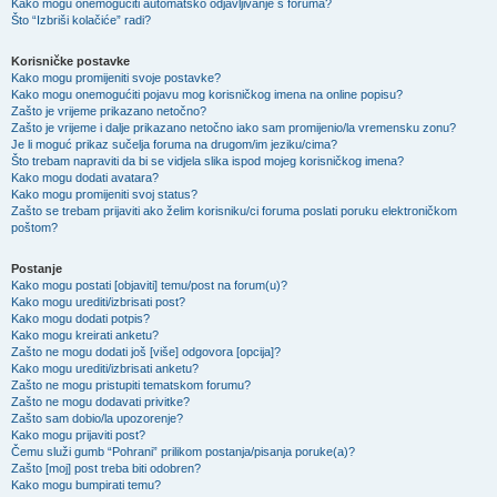
Kako mogu onemogućiti automatsko odjavljivanje s foruma?
Što “Izbriši kolačiće” radi?
Korisničke postavke
Kako mogu promijeniti svoje postavke?
Kako mogu onemogućiti pojavu mog korisničkog imena na online popisu?
Zašto je vrijeme prikazano netočno?
Zašto je vrijeme i dalje prikazano netočno iako sam promijenio/la vremensku zonu?
Je li moguć prikaz sučelja foruma na drugom/im jeziku/cima?
Što trebam napraviti da bi se vidjela slika ispod mojeg korisničkog imena?
Kako mogu dodati avatara?
Kako mogu promijeniti svoj status?
Zašto se trebam prijaviti ako želim korisniku/ci foruma poslati poruku elektroničkom
poštom?
Postanje
Kako mogu postati [objaviti] temu/post na forum(u)?
Kako mogu urediti/izbrisati post?
Kako mogu dodati potpis?
Kako mogu kreirati anketu?
Zašto ne mogu dodati još [više] odgovora [opcija]?
Kako mogu urediti/izbrisati anketu?
Zašto ne mogu pristupiti tematskom forumu?
Zašto ne mogu dodavati privitke?
Zašto sam dobio/la upozorenje?
Kako mogu prijaviti post?
Čemu služi gumb “Pohrani” prilikom postanja/pisanja poruke(a)?
Zašto [moj] post treba biti odobren?
Kako mogu bumpirati temu?