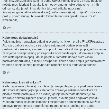
Post možete izbrisati klikom na gumb
izbriši
. Primijetit ćete da neke postove
nećete moći izbrisati [npr. ako je u međuvremenu netko odgovorio na njih
odnosno, ako je administrator/ica tako odredio/la, uopće ne].
Postoji mogućnost da administrator(ica)/moderator(ica) izmijeni/izbriše vaš
post [u prvom slučaju bi svakako trebao/la napisati opasku što je i zašto
izmijenio/la].
Vrh
Kako mogu dodati potpis?
Potpis možete napraviti/uređivati u svom korisničkom profilu
[Profil/Postavke]
.
Ako ste upalio/la opciju da se potpis automatski dodaje svim vašim
postovima/porukama, a u neki post/poruku ne želite dodati potpis, jednostavno
za vrijeme pisanja samog posta/poruke odoznačite opciju dodavanja potpisa.
Ako niste upalio/la opciju da se potpis automatski dodaje svim vašim
postovima/porukama, a u neki post/poruku želite dodati potpis, jednostavno za
vrijeme pisanja samog posta/poruke označite opciju dodavanja potpisa.
Vrh
Kako mogu kreirati anketu?
Kada započnete [otvorite] novu temu [ili izmijenite prvi post postojeće teme -
ako imate dopuštenje] vidjet ćete formu
Kreiranje ankete
ispod okvira za
pisanje teksta posta [ako to ne vidite, vjerojatno nemate dopuštenje za
kreiranje anketa]. Upišete pitanje i [barem] dva moguća odgovora [svaki u
zaseban redak], kojih maksimalan limit određuje administrator/ica. Možete
postaviti (i) vremensko ograničenje trajanja ankete [upišete broj dana;