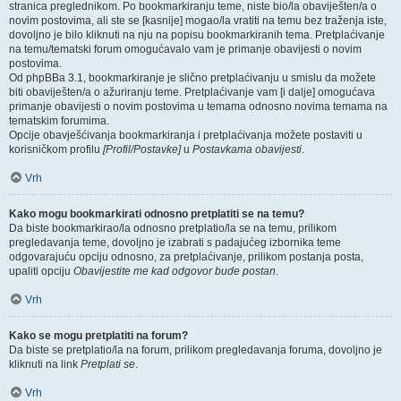
stranica preglednikom. Po bookmarkiranju teme, niste bio/la obaviješten/a o
novim postovima, ali ste se [kasnije] mogao/la vratiti na temu bez traženja iste,
dovoljno je bilo kliknuti na nju na popisu bookmarkiranih tema. Pretplaćivanje
na temu/tematski forum omogućavalo vam je primanje obavijesti o novim
postovima.
Od phpBBa 3.1, bookmarkiranje je slično pretplaćivanju u smislu da možete
biti obaviješten/a o ažuriranju teme. Pretplaćivanje vam [i dalje] omogućava
primanje obavijesti o novim postovima u temama odnosno novima temama na
tematskim forumima.
Opcije obavješćivanja bookmarkiranja i pretplaćivanja možete postaviti u
korisničkom profilu
[Profil/Postavke]
u
Postavkama obavijesti
.
Vrh
Kako mogu bookmarkirati odnosno pretplatiti se na temu?
Da biste bookmarkirao/la odnosno pretplatio/la se na temu, prilikom
pregledavanja teme, dovoljno je izabrati s padajućeg izbornika teme
odgovarajuću opciju odnosno, za pretplaćivanje, prilikom postanja posta,
upaliti opciju
Obavijestite me kad odgovor bude postan
.
Vrh
Kako se mogu pretplatiti na forum?
Da biste se pretplatio/la na forum, prilikom pregledavanja foruma, dovoljno je
kliknuti na link
Pretplati se
.
Vrh