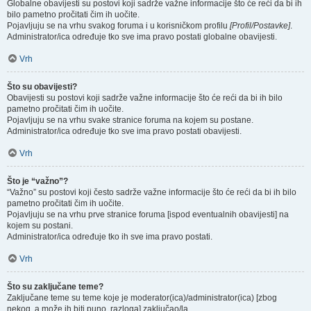
Globalne obavijesti su postovi koji sadrže važne informacije što će reći da bi ih
bilo pametno pročitati čim ih uočite.
Pojavljuju se na vrhu svakog foruma i u korisničkom profilu
[Profil/Postavke]
.
Administrator/ica određuje tko sve ima pravo postati globalne obavijesti.
Vrh
Što su obavijesti?
Obavijesti su postovi koji sadrže važne informacije što će reći da bi ih bilo
pametno pročitati čim ih uočite.
Pojavljuju se na vrhu svake stranice foruma na kojem su postane.
Administrator/ica određuje tko sve ima pravo postati obavijesti.
Vrh
Što je “važno”?
“Važno” su postovi koji često sadrže važne informacije što će reći da bi ih bilo
pametno pročitati čim ih uočite.
Pojavljuju se na vrhu prve stranice foruma [ispod eventualnih obavijesti] na
kojem su postani.
Administrator/ica određuje tko ih sve ima pravo postati.
Vrh
Što su zaključane teme?
Zaključane teme su teme koje je moderator(ica)/administrator(ica) [zbog
nekog, a može ih biti puno, razloga] zaključao/la.