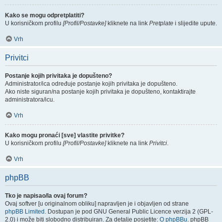
Kako se mogu odpretplatiti?
U korisničkom profilu
[Profil/Postavke]
kliknete na link
Pretplate
i slijedite upute.
Vrh
Privitci
Postanje kojih privitaka je dopušteno?
Administrator/ica određuje postanje kojih privitaka je dopušteno.
Ako niste siguran/na postanje kojih privitaka je dopušteno, kontaktirajte
administratora/icu.
Vrh
Kako mogu pronaći [sve] vlastite privitke?
U korisničkom profilu
[Profil/Postavke]
kliknete na link
Privitci
.
Vrh
phpBB
Tko je napisao/la ovaj forum?
Ovaj softver [u originalnom obliku] napravljen je i objavljen od strane
phpBB Limited
. Dostupan je pod GNU General Public Licence verzija 2 (GPL-
2.0) i može biti slobodno distribuiran. Za detalje posjetite:
O phpBBu
. phpBB