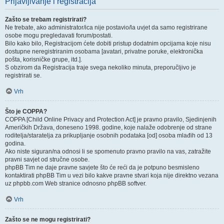
Prijavljivanje i registracija
Zašto se trebam registrirati?
Ne trebate, ako administrator/ica nije postavio/la uvjet da samo registrirane
osobe mogu pregledavati forum/postati.
Bilo kako bilo, Registracijom ćete dobiti pristup dodatnim opcijama koje nisu
dostupne neregistriranim osobama [avatari, privatne poruke, elektronička
pošta, korisničke grupe, itd.].
S obzirom da Registracija traje svega nekoliko minuta, preporučljivo je
registrirati se.
Vrh
Što je COPPA?
COPPA [Child Online Privacy and Protection Act] je pravno pravilo, Sjedinjenih
Američkih Država, doneseno 1998. godine, koje nalaže odobrenje od strane
roditelja/staratelja za prikupljanje osobnih podataka [od] osoba mlađih od 13
godina.
Ako niste siguran/na odnosi li se spomenuto pravno pravilo na vas, zatražite
pravni savjet od stručne osobe.
phpBB Tim ne daje pravne savjete što će reći da je potpuno besmisleno
kontaktirati phpBB Tim u vezi bilo kakve pravne stvari koja nije direktno vezana
uz phpbb.com Web stranice odnosno phpBB softver.
Vrh
Zašto se ne mogu registrirati?