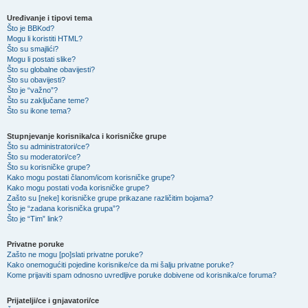
Uređivanje i tipovi tema
Što je BBKod?
Mogu li koristiti HTML?
Što su smajlići?
Mogu li postati slike?
Što su globalne obavijesti?
Što su obavijesti?
Što je “važno”?
Što su zaključane teme?
Što su ikone tema?
Stupnjevanje korisnika/ca i korisničke grupe
Što su administratori/ce?
Što su moderatori/ce?
Što su korisničke grupe?
Kako mogu postati članom/icom korisničke grupe?
Kako mogu postati vođa korisničke grupe?
Zašto su [neke] korisničke grupe prikazane različitim bojama?
Što je “zadana korisnička grupa”?
Što je “Tim” link?
Privatne poruke
Zašto ne mogu [po]slati privatne poruke?
Kako onemogućiti pojedine korisnike/ce da mi šalju privatne poruke?
Kome prijaviti spam odnosno uvredljive poruke dobivene od korisnika/ce foruma?
Prijatelji/ce i gnjavatori/ce