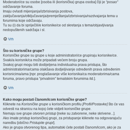
Moderatori/ce su osobe [osoba ili (korisnička) grupa osoba] čiji je
“posao”
održavanje foruma.
Imaju ovlasti mijenjanja/izbrisivanja postova,
zaključavanja/otključavanja/premještanja/izbrisivanja/razdvajanja tema u
forumima koje održavaju.
Tu su (i) da bi spriječili/e korisnike/ce od skretanja s tema/objavljivanja
nedopuštenih sadržaja i sl.
Vrh
Što su korisničke grupe?
Korisničke grupe su grupe u koje administratori/ce grupiraju korisnike/ce.
Svaki/a korisnik/ca može pripadati većem broju grupa.
Svakoj grupi mogu biti dodijeljena individualna prava pristupa, što
administratorima/cama olakšava dodjeljivanje određenih prava određenim
korisnicima/ama [npr. proglašavanje više korisnika/ca moderatorima/cama
foruma, pravo pristupa “privatnim” tematskim forumima itd.].
Vrh
Kako mogu postati članom/icom korisničke grupe?
Kliknete na
Korisničke grupe
u korisničkom profilu
[Profil/Postavke]
što će vas
odvesti na stranicu na kojoj ćete vidjeti korisničke grupe.
Nemaju sve grupe
otvoren pristup
[neke su zatvorene, neke skrivene...].
Ako imate pristup korisničkoj grupi, za pristupanje kliknete na odgovarajuću
naredbu [obično
Pristupite grupi
].
Ako je grupa otvorenog tipa, automatski ćete postati članom/icom, ako je za