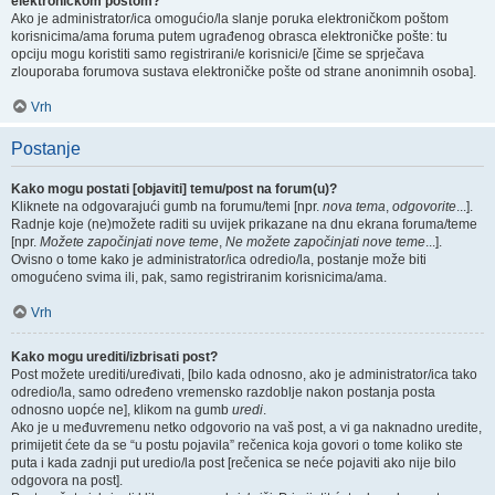
elektroničkom poštom?
Ako je administrator/ica omogućio/la slanje poruka elektroničkom poštom
korisnicima/ama foruma putem ugrađenog obrasca elektroničke pošte: tu
opciju mogu koristiti samo registrirani/e korisnici/e [čime se sprječava
zlouporaba forumova sustava elektroničke pošte od strane anonimnih osoba].
Vrh
Postanje
Kako mogu postati [objaviti] temu/post na forum(u)?
Kliknete na odgovarajući gumb na forumu/temi [npr.
nova tema
,
odgovorite
...].
Radnje koje (ne)možete raditi su uvijek prikazane na dnu ekrana foruma/teme
[npr.
Možete započinjati nove teme
,
Ne možete započinjati nove teme
...].
Ovisno o tome kako je administrator/ica odredio/la, postanje može biti
omogućeno svima ili, pak, samo registriranim korisnicima/ama.
Vrh
Kako mogu urediti/izbrisati post?
Post možete urediti/uređivati, [bilo kada odnosno, ako je administrator/ica tako
odredio/la, samo određeno vremensko razdoblje nakon postanja posta
odnosno uopće ne], klikom na gumb
uredi
.
Ako je u međuvremenu netko odgovorio na vaš post, a vi ga naknadno uredite,
primijetit ćete da se “u postu pojavila” rečenica koja govori o tome koliko ste
puta i kada zadnji put uredio/la post [rečenica se neće pojaviti ako nije bilo
odgovora na post].