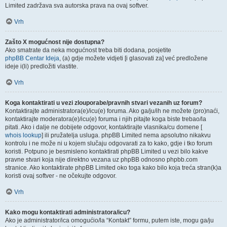
Limited zadržava sva autorska prava na ovaj softver.
Vrh
Zašto X mogućnost nije dostupna?
Ako smatrate da neka mogućnost treba biti dodana, posjetite
phpBB Centar Ideja
, (a) gdje možete vidjeti [i glasovati za] već predložene
ideje i(li) predložiti vlastite.
Vrh
Koga kontaktirati u vezi zlouporabe/pravnih stvari vezanih uz forum?
Kontaktirajte administratora(e)/icu(e) foruma. Ako ga/ju/ih ne možete (pro)naći,
kontaktirajte moderatora(e)/icu(e) foruma i njih pitajte koga biste trebao/la
pitati. Ako i dalje ne dobijete odgovor, kontaktirajte vlasnika/cu domene [
whois lookup
] ili pružatelja usluga. phpBB Limited nema apsolutno nikakvu
kontrolu i ne može ni u kojem slučaju odgovarati za to kako, gdje i tko forum
koristi. Potpuno je besmisleno kontaktirati phpBB Limited u vezi bilo kakve
pravne stvari koja nije direktno vezana uz phpBB odnosno phpbb.com
stranice. Ako kontaktirate phpBB Limited oko toga kako bilo koja treća stran(k)a
koristi ovaj softver - ne očekujte odgovor.
Vrh
Kako mogu kontaktirati administratora/icu?
Ako je administrator/ica omogućio/la “Kontakt” formu, putem iste, mogu ga/ju