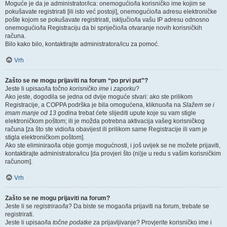
Moguće je da je administrator/ica: onemogućio/la korisničko ime kojim se
pokušavate registrirati [ili isto već postoji], onemogućio/la adresu elektroničke
pošte kojom se pokušavate registrirati, isključio/la vašu IP adresu odnosno
onemogućio/la Registraciju da bi spriječio/la otvaranje novih korisničkih
računa.
Bilo kako bilo, kontaktirajte administratora/icu za pomoć.
Vrh
Zašto se ne mogu prijaviti na forum “po prvi put”?
Jeste li upisao/la točno
korisničko ime
i
zaporku
?
Ako jeste, dogodila se jedna od dvije moguće stvari: ako ste prilikom
Registracije, a COPPA podrška je bila omogućena, kliknuo/la na
Slažem se i
imam manje od 13 godina
trebat ćete slijediti upute koje su vam stigle
elektroničkom poštom; ili je možda potrebna aktivacija vašeg korisničkog
računa [za što ste vidio/la obavijest ili prilikom same Registracije ili vam je
stigla elektroničkom poštom].
Ako ste eliminirao/la obje gornje mogućnosti, i još uvijek se ne možete prijaviti,
kontaktirajte administratora/icu [da provjeri što (ni)je u redu s vašim korisničkim
računom].
Vrh
Zašto se ne mogu prijaviti na forum?
Jeste li se
registrirao/la
? Da biste se mogao/la prijaviti na forum, trebate se
registrirati.
Jeste li upisao/la
točne podatke
za prijavljivanje? Provjerite korisničko ime i