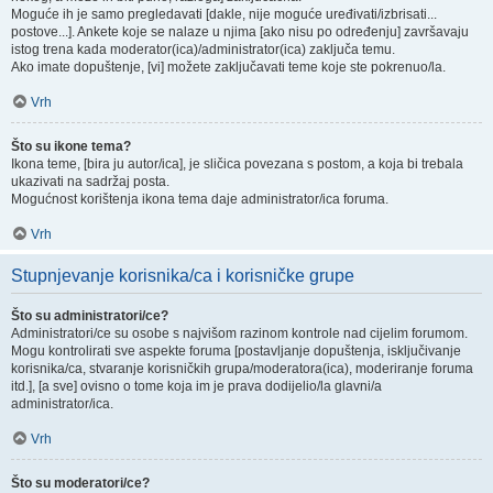
Moguće ih je samo pregledavati [dakle, nije moguće uređivati/izbrisati...
postove...]. Ankete koje se nalaze u njima [ako nisu po određenju] završavaju
istog trena kada moderator(ica)/administrator(ica) zaključa temu.
Ako imate dopuštenje, [vi] možete zaključavati teme koje ste pokrenuo/la.
Vrh
Što su ikone tema?
Ikona teme, [bira ju autor/ica], je sličica povezana s postom, a koja bi trebala
ukazivati na sadržaj posta.
Mogućnost korištenja ikona tema daje administrator/ica foruma.
Vrh
Stupnjevanje korisnika/ca i korisničke grupe
Što su administratori/ce?
Administratori/ce su osobe s najvišom razinom kontrole nad cijelim forumom.
Mogu kontrolirati sve aspekte foruma [postavljanje dopuštenja, isključivanje
korisnika/ca, stvaranje korisničkih grupa/moderatora(ica), moderiranje foruma
itd.], [a sve] ovisno o tome koja im je prava dodijelio/la glavni/a
administrator/ica.
Vrh
Što su moderatori/ce?