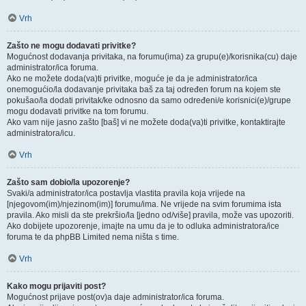
Vrh
Zašto ne mogu dodavati privitke?
Mogućnost dodavanja privitaka, na forumu(ima) za grupu(e)/korisnika(cu) daje
administrator/ica foruma.
Ako ne možete doda(va)ti privitke, moguće je da je administrator/ica
onemogućio/la dodavanje privitaka baš za taj određen forum na kojem ste
pokušao/la dodati privitak/ke odnosno da samo određeni/e korisnici(e)/grupe
mogu dodavati privitke na tom forumu.
Ako vam nije jasno zašto [baš] vi ne možete doda(va)ti privitke, kontaktirajte
administratora/icu.
Vrh
Zašto sam dobio/la upozorenje?
Svaki/a administrator/ica postavlja vlastita pravila koja vrijede na
[njegovom(im)/njezinom(im)] forumu/ima. Ne vrijede na svim forumima ista
pravila. Ako misli da ste prekršio/la [jedno od/više] pravila, može vas upozoriti.
Ako dobijete upozorenje, imajte na umu da je to odluka administratora/ice
foruma te da phpBB Limited nema ništa s time.
Vrh
Kako mogu prijaviti post?
Mogućnost prijave post(ov)a daje administrator/ica foruma.