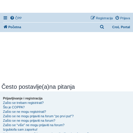
CroL Forum
ČPP
Registracija
Prijava
P
Početna
CroL Portal
r
e
t
r
a
ž
n
i
Često postavlje(a)na pitanja
k
Prijavljivanje i registracija
Zašto se trebam registrirati?
Što je COPPA?
Zašto se ne mogu registrirati?
Zašto se ne mogu prijaviti na forum “po prvi put”?
Zašto se ne mogu prijaviti na forum?
Zašto se “više” ne mogu prijaviti na forum?
Izgubio/la sam zaporku!