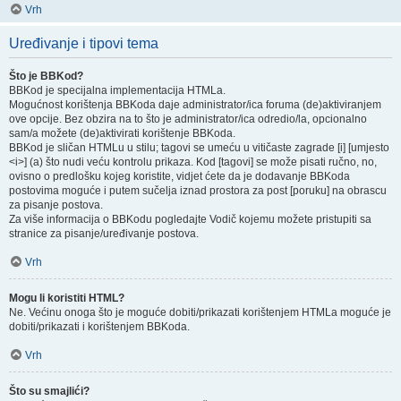
Vrh
Uređivanje i tipovi tema
Što je BBKod?
BBKod je specijalna implementacija HTMLa.
Mogućnost korištenja BBKoda daje administrator/ica foruma (de)aktiviranjem
ove opcije. Bez obzira na to što je administrator/ica odredio/la, opcionalno
sam/a možete (de)aktivirati korištenje BBKoda.
BBKod je sličan HTMLu u stilu; tagovi se umeću u vitičaste zagrade [i] [umjesto
<i>] (a) što nudi veću kontrolu prikaza. Kod [tagovi] se može pisati ručno, no,
ovisno o predlošku kojeg koristite, vidjet ćete da je dodavanje BBKoda
postovima moguće i putem sučelja iznad prostora za post [poruku] na obrascu
za pisanje postova.
Za više informacija o BBKodu pogledajte Vodič kojemu možete pristupiti sa
stranice za pisanje/uređivanje postova.
Vrh
Mogu li koristiti HTML?
Ne. Većinu onoga što je moguće dobiti/prikazati korištenjem HTMLa moguće je
dobiti/prikazati i korištenjem BBKoda.
Vrh
Što su smajlići?