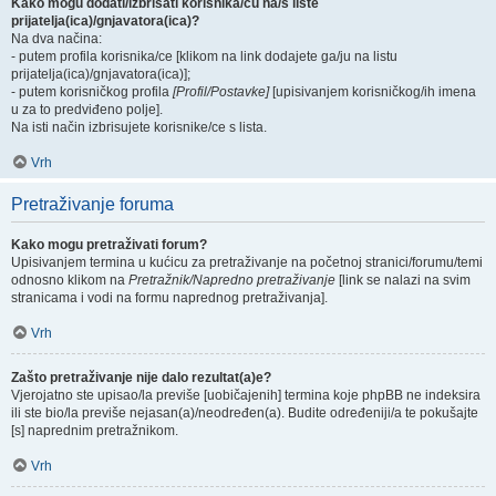
Kako mogu dodati/izbrisati korisnika/cu na/s liste
prijatelja(ica)/gnjavatora(ica)?
Na dva načina:
- putem profila korisnika/ce [klikom na link dodajete ga/ju na listu
prijatelja(ica)/gnjavatora(ica)];
- putem korisničkog profila
[Profil/Postavke]
[upisivanjem korisničkog/ih imena
u za to predviđeno polje].
Na isti način izbrisujete korisnike/ce s lista.
Vrh
Pretraživanje foruma
Kako mogu pretraživati forum?
Upisivanjem termina u kućicu za pretraživanje na početnoj stranici/forumu/temi
odnosno klikom na
Pretražnik/Napredno pretraživanje
[link se nalazi na svim
stranicama i vodi na formu naprednog pretraživanja].
Vrh
Zašto pretraživanje nije dalo rezultat(a)e?
Vjerojatno ste upisao/la previše [uobičajenih] termina koje phpBB ne indeksira
ili ste bio/la previše nejasan(a)/neodređen(a). Budite određeniji/a te pokušajte
[s] naprednim pretražnikom.
Vrh