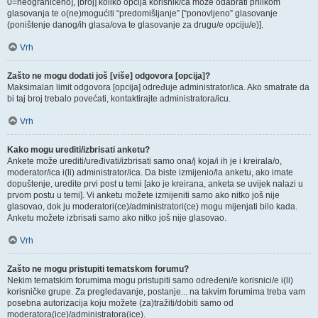
0=neograničeno], [broj] koliko opcija korisnik/ca može odabrati prilikom
glasovanja te o(ne)mogućiti “predomišljanje” [“ponovljeno” glasovanje
(poništenje danog/ih glasa/ova te glasovanje za drugu/e opciju/e)].
Vrh
Zašto ne mogu dodati još [više] odgovora [opcija]?
Maksimalan limit odgovora [opcija] određuje administrator/ica. Ako smatrate da
bi taj broj trebalo povećati, kontaktirajte administratora/icu.
Vrh
Kako mogu urediti/izbrisati anketu?
Ankete može urediti/uređivati/izbrisati samo ona/j koja/i ih je i kreirala/o,
moderator/ica i(li) administrator/ica. Da biste izmijenio/la anketu, ako imate
dopuštenje, uredite prvi post u temi [ako je kreirana, anketa se uvijek nalazi u
prvom postu u temi]. Vi anketu možete izmijeniti samo ako nitko još nije
glasovao, dok ju moderatori(ce)/administratori(ce) mogu mijenjati bilo kada.
Anketu možete izbrisati samo ako nitko još nije glasovao.
Vrh
Zašto ne mogu pristupiti tematskom forumu?
Nekim tematskim forumima mogu pristupiti samo određeni/e korisnici/e i(li)
korisničke grupe. Za pregledavanje, postanje... na takvim forumima treba vam
posebna autorizacija koju možete (za)tražiti/dobiti samo od
moderatora(ice)/administratora(ice).