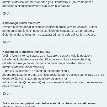
administrator/ica foruma [slobodno ga/ju kontaktirajte (sa) zamolbom o
dopuštenju statusnica/avatara ako isto/a nije dao/la].
Vrh
Kako mogu dodati avatara?
Avatara možete dodati u svom korisničkom profilu
[Profil/Postavke]
putem
jedne od sljedeće četiri metode: korištenjem Gravatara, (iza)biranjem iz
Galerije avatara, linkanjem na avatara odnosno pohranjivanjem avatara.
Vrh
Kako mogu promijeniti svoj status?
Većina foruma koristi statuse za prikaz broja postova koje je postao/la
određeni/a korisnik/ca te za identifikaciju korisnika/ca koji/e obavljaju
određene funkcije na forumu [obično oni/e imaju poseban status, npr.
administratori/ce, moderatori/ce].
U pravilu, svoj status ne možete direktno promijeniti.
Zloupotrebljavanje foruma, u smislu postanja puno postova samo zato da bi se
dosegao što veći status, nema nikakvog smisla jer
administratori(ce)/moderatori(ce) mogu
smanjiti
nečiji status [npr. smanjenjem
broja postova...].
Vrh
Zašto se trebam prijaviti ako želim korisniku/ci foruma poslati poruku