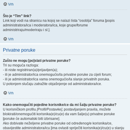
Vrh
Što je “Tim” link?
Link koji vodi na stranicu na kojoj se nalazi lista “osoblja” foruma [popis
administratora/ica i moderatora/ica, koje grupe/forume
administriraju/moderiraju i sl.].
Vrh
Privatne poruke
Zašto ne mogu [po]slati privatne poruke?
Tri su moguća razloga:
- ili niste registriran(a)/prijavljen(a);
- ili je administrator/ica onemogućio/la privatne poruke za cijeli forum;
- ili je administrator/ica vama onemogućio/la slanje privatnih poruka.
U potonjem slučaju zatražite objašnjenje od administratora/ice.
Vrh
Kako onemogućiti pojedine korisnike/ce da mi šalju privatne poruke?
U korisničkom profilu
[Profil/Postavke]
, postavljanjem pravila, možete
blokirati/onemogućiti korisnika(e)/cu(e) da vam šalje(u) privatne poruke
[poruke će automatski biti izbrisane].
Ako dobivate neželjene privatne poruke od određenog/e korisnika/ce,
obavijestite administratora/icu [ima ovlasti spriječiti korisnika(e)/cu(e) u slanju