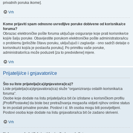
privatnih poruka ikome].
Vrh
Kome prijaviti spam odnosno uvredljive poruke dobivene od korisnika/ce
foruma?
Obrazac elektroničke pošte foruma uključuje osiguranje koje prati korisnike/ce
koji/e šalju poruke. Obavijestite porukom elektroničke pošte administratora/icu
o problemu [priložite čitavu poruku, uključujući i zaglavlje - ono sadrži detalje o
korisniku/ci koji/a je poslao/la poruku]. Po primitku vaše poruke,
administrator/ica može poduzeti [za to predviđene] mjere.
Vrh
Prijatelji/ce i gnjavatori/ce
Što su liste prijatelja(ica)/gnjavatora(ica)?
Liste prijatelja(ica)/gnjavatora(ica) služe “organiziranju ostalih korisnika/ca
foruma”.
Osobe koje dodate na listu prijatelja/ica bit će izlistane u korisničkom profilu
[Profil/Postavke]
da biste bez pretraživanja mogao/la vidjeti njihov online status
te im poslati privatne poruke. Postovi i sl. tih osoba mogu biti posvijetljeni.
Postovi osoba koje dodate na listu gnjavatora/ica bit će zadano skriveni.
Vrh