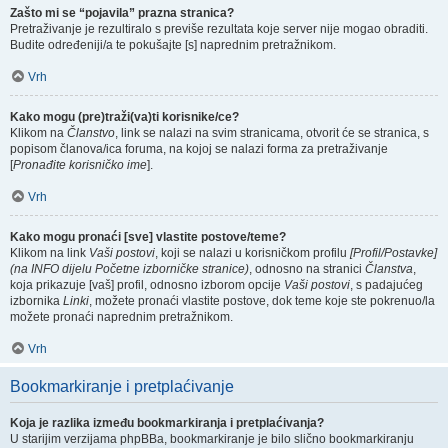
Zašto mi se “pojavila” prazna stranica?
Pretraživanje je rezultiralo s previše rezultata koje server nije mogao obraditi.
Budite određeniji/a te pokušajte [s] naprednim pretražnikom.
Vrh
Kako mogu (pre)traži(va)ti korisnike/ce?
Klikom na
Članstvo
, link se nalazi na svim stranicama, otvorit će se stranica, s
popisom članova/ica foruma, na kojoj se nalazi forma za pretraživanje
[
Pronađite korisničko ime
].
Vrh
Kako mogu pronaći [sve] vlastite postove/teme?
Klikom na link
Vaši postovi
, koji se nalazi u korisničkom profilu
[Profil/Postavke]
(na INFO dijelu Početne izborničke stranice)
, odnosno na stranici
Članstva
,
koja prikazuje [vaš] profil, odnosno izborom opcije
Vaši postovi
, s padajućeg
izbornika
Linki
, možete pronaći vlastite postove, dok teme koje ste pokrenuo/la
možete pronaći naprednim pretražnikom.
Vrh
Bookmarkiranje i pretplaćivanje
Koja je razlika između bookmarkiranja i pretplaćivanja?
U starijim verzijama phpBBa, bookmarkiranje je bilo slično bookmarkiranju