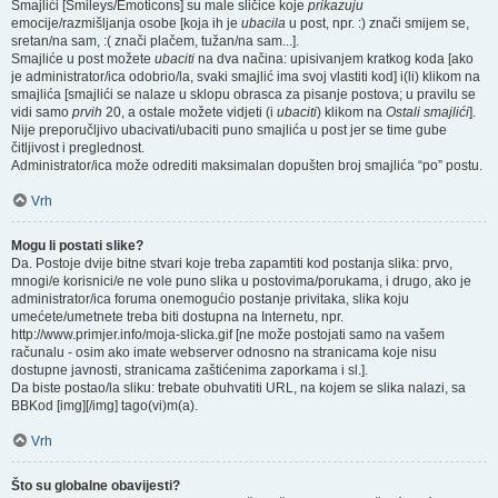
Smajlići [Smileys/Emoticons] su male sličice koje
prikazuju
emocije/razmišljanja osobe [koja ih je
ubacila
u post, npr. :) znači smijem se,
sretan/na sam, :( znači plačem, tužan/na sam...].
Smajliće u post možete
ubaciti
na dva načina: upisivanjem kratkog koda [ako
je administrator/ica odobrio/la, svaki smajlić ima svoj vlastiti kod] i(li) klikom na
smajlića [smajlići se nalaze u sklopu obrasca za pisanje postova; u pravilu se
vidi samo
prvih
20, a ostale možete vidjeti (i
ubaciti
) klikom na
Ostali smajlići
].
Nije preporučljivo ubacivati/ubaciti puno smajlića u post jer se time gube
čitljivost i preglednost.
Administrator/ica može odrediti maksimalan dopušten broj smajlića “po” postu.
Vrh
Mogu li postati slike?
Da. Postoje dvije bitne stvari koje treba zapamtiti kod postanja slika: prvo,
mnogi/e korisnici/e ne vole puno slika u postovima/porukama, i drugo, ako je
administrator/ica foruma onemogućio postanje privitaka, slika koju
umećete/umetnete treba biti dostupna na Internetu, npr.
http://www.primjer.info/moja-slicka.gif [ne može postojati samo na vašem
računalu - osim ako imate webserver odnosno na stranicama koje nisu
dostupne javnosti, stranicama zaštićenima zaporkama i sl.].
Da biste postao/la sliku: trebate obuhvatiti URL, na kojem se slika nalazi, sa
BBKod [img][/img] tago(vi)m(a).
Vrh
Što su globalne obavijesti?