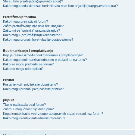
Što su liste prijatelja(ica)/gnjavatora(ica)?
Kako mogu dodati/izbrisati korisnika/cu na/s liste prijatelja(ica)/gnjavatora(ica)?
Pretraživanje foruma
Kako mogu pretraživati forum?
Zašto pretraživanje nije dalo rezultat(a)e?
Zašto mi se “pojavila” prazna stranica?
Kako mogu (pre)traži(va)ti korisnike/ce?
Kako mogu pronaći [sve] vlastite postove/teme?
Bookmarkiranje i pretplaćivanje
Koja je razlika između bookmarkiranja i pretplaćivanja?
Kako mogu bookmarkirati odnosno pretplatiti se na temu?
Kako se mogu pretplatiti na forum?
Kako se mogu odpretplatiti?
Privitci
Postanje kojih privitaka je dopušteno?
Kako mogu pronaći [sve] vlastite privitke?
phpBB
Tko je napisao/la ovaj forum?
Zašto X mogućnost nije dostupna?
Koga kontaktirati u vezi zlouporabe/pravnih stvari vezanih uz forum?
Kako mogu kontaktirati administratora/icu?