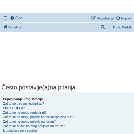
CroL Forum
ČPP
Registracija
Prijava
P
Početna
CroL Portal
r
e
t
r
a
ž
n
i
Često postavlje(a)na pitanja
k
Prijavljivanje i registracija
Zašto se trebam registrirati?
Što je COPPA?
Zašto se ne mogu registrirati?
Zašto se ne mogu prijaviti na forum “po prvi put”?
Zašto se ne mogu prijaviti na forum?
Zašto se “više” ne mogu prijaviti na forum?
Izgubio/la sam zaporku!