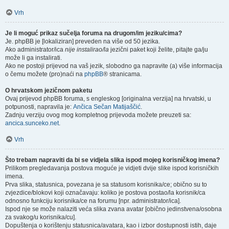
Vrh
Je li moguć prikaz sučelja foruma na drugom/im jeziku/cima?
Je. phpBB je [lokaliziran] preveden na više od 50 jezika.
Ako administrator/ica
nije instalirao/la
jezični paket koji želite, pitajte ga/ju
može li ga instalirati.
Ako ne postoji prijevod na vaš jezik, slobodno ga napravite (a) više informacija
o čemu možete (pro)naći na
phpBB
® stranicama.
O hrvatskom jezičnom paketu
Ovaj prijevod phpBB foruma, s engleskog [originalna verzija] na hrvatski, u
potpunosti, napravila je:
Ančica Sečan Matijaščić
.
Zadnju verziju ovog mog kompletnog prijevoda možete preuzeti sa:
ancica.sunceko.net
.
Vrh
Što trebam napraviti da bi se vidjela slika ispod mojeg korisničkog imena?
Prilikom pregledavanja postova moguće je vidjeti dvije slike ispod korisničkih
imena.
Prva slika, statusnica, povezana je sa statusom korisnika/ce; obično su to
zvjezdice/blokovi koji označavaju: koliko je postova postao/la korisnik/ca
odnosno funkciju korisnika/ce na forumu [npr. administrator/ica].
Ispod nje se može nalaziti veća slika zvana avatar [obično jedinstvena/osobna
za svakog/u korisnika/cu].
Dopuštenja o korištenju statusnica/avatara, kao i izbor dostupnosti istih, daje