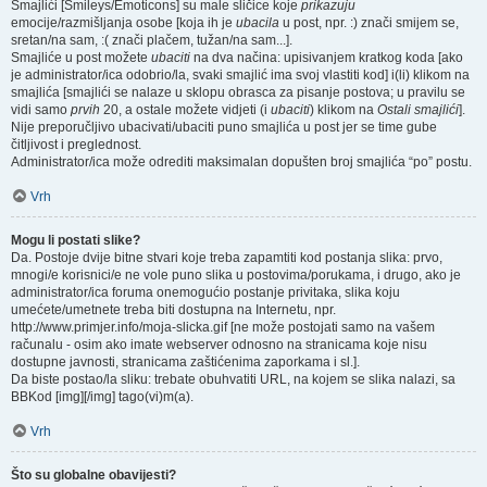
Smajlići [Smileys/Emoticons] su male sličice koje
prikazuju
emocije/razmišljanja osobe [koja ih je
ubacila
u post, npr. :) znači smijem se,
sretan/na sam, :( znači plačem, tužan/na sam...].
Smajliće u post možete
ubaciti
na dva načina: upisivanjem kratkog koda [ako
je administrator/ica odobrio/la, svaki smajlić ima svoj vlastiti kod] i(li) klikom na
smajlića [smajlići se nalaze u sklopu obrasca za pisanje postova; u pravilu se
vidi samo
prvih
20, a ostale možete vidjeti (i
ubaciti
) klikom na
Ostali smajlići
].
Nije preporučljivo ubacivati/ubaciti puno smajlića u post jer se time gube
čitljivost i preglednost.
Administrator/ica može odrediti maksimalan dopušten broj smajlića “po” postu.
Vrh
Mogu li postati slike?
Da. Postoje dvije bitne stvari koje treba zapamtiti kod postanja slika: prvo,
mnogi/e korisnici/e ne vole puno slika u postovima/porukama, i drugo, ako je
administrator/ica foruma onemogućio postanje privitaka, slika koju
umećete/umetnete treba biti dostupna na Internetu, npr.
http://www.primjer.info/moja-slicka.gif [ne može postojati samo na vašem
računalu - osim ako imate webserver odnosno na stranicama koje nisu
dostupne javnosti, stranicama zaštićenima zaporkama i sl.].
Da biste postao/la sliku: trebate obuhvatiti URL, na kojem se slika nalazi, sa
BBKod [img][/img] tago(vi)m(a).
Vrh
Što su globalne obavijesti?