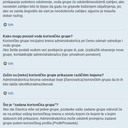
pristupanje potrebno odobrenje, vođa grupe će odobriti/neodobriti zahtjev, ako
neodobri zahtjev bilo bi lijepo da ga/ju ne gnjavite traženjem objašnjenja, jer,
ako se zaista dogodilo da vam je neodobrio/la zahtjev, sigurno je imao/la
dobar razlog.
Vrh
Kako mogu postati vođa korisničke grupe?
Korisničke grupe inicijalno kreira administrator/ica pri čemu odmah određuje i
vođu grupe.
Ako želite postati vođom već postojeće grupe ili, pak, (za)tražiti otvaranje nove
grupe, kontaktirajte administratora/icu [npr. privatnom porukom].
Vrh
Zašto su [neke] korisničke grupe prikazane različitim bojama?
Administrator/ica foruma određuje boje [članova/ica] korisničkih grupa da bi ih
bilo lakše identificirati/razlikovati.
Vrh
Što je “zadana korisnička grupa”?
Ako ste član/ica više od jedne grupe, postavke vaše zadane grupe odnosit će
se na prikaz vašeg korisničkog imena u smislu kojom će bojom te s kojim
statusom biti prikazano. Administrator/ica može odobriti promjenu zadane
grupe putem korisničkog profila
[Profil/Postavke]
.