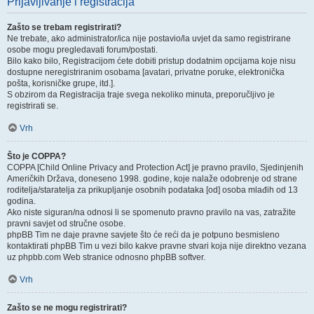
Prijavljivanje i registracija
Zašto se trebam registrirati?
Ne trebate, ako administrator/ica nije postavio/la uvjet da samo registrirane
osobe mogu pregledavati forum/postati.
Bilo kako bilo, Registracijom ćete dobiti pristup dodatnim opcijama koje nisu
dostupne neregistriranim osobama [avatari, privatne poruke, elektronička
pošta, korisničke grupe, itd.].
S obzirom da Registracija traje svega nekoliko minuta, preporučljivo je
registrirati se.
Vrh
Što je COPPA?
COPPA [Child Online Privacy and Protection Act] je pravno pravilo, Sjedinjenih
Američkih Država, doneseno 1998. godine, koje nalaže odobrenje od strane
roditelja/staratelja za prikupljanje osobnih podataka [od] osoba mlađih od 13
godina.
Ako niste siguran/na odnosi li se spomenuto pravno pravilo na vas, zatražite
pravni savjet od stručne osobe.
phpBB Tim ne daje pravne savjete što će reći da je potpuno besmisleno
kontaktirati phpBB Tim u vezi bilo kakve pravne stvari koja nije direktno vezana
uz phpbb.com Web stranice odnosno phpBB softver.
Vrh
Zašto se ne mogu registrirati?