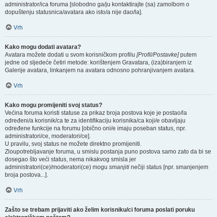
administrator/ica foruma [slobodno ga/ju kontaktirajte (sa) zamolbom o
dopuštenju statusnica/avatara ako isto/a nije dao/la].
Vrh
Kako mogu dodati avatara?
Avatara možete dodati u svom korisničkom profilu
[Profil/Postavke]
putem
jedne od sljedeće četiri metode: korištenjem Gravatara, (iza)biranjem iz
Galerije avatara, linkanjem na avatara odnosno pohranjivanjem avatara.
Vrh
Kako mogu promijeniti svoj status?
Većina foruma koristi statuse za prikaz broja postova koje je postao/la
određeni/a korisnik/ca te za identifikaciju korisnika/ca koji/e obavljaju
određene funkcije na forumu [obično oni/e imaju poseban status, npr.
administratori/ce, moderatori/ce].
U pravilu, svoj status ne možete direktno promijeniti.
Zloupotrebljavanje foruma, u smislu postanja puno postova samo zato da bi se
dosegao što veći status, nema nikakvog smisla jer
administratori(ce)/moderatori(ce) mogu
smanjiti
nečiji status [npr. smanjenjem
broja postova...].
Vrh
Zašto se trebam prijaviti ako želim korisniku/ci foruma poslati poruku