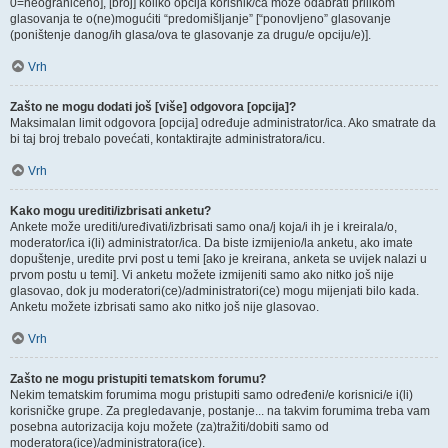
0=neograničeno], [broj] koliko opcija korisnik/ca može odabrati prilikom
glasovanja te o(ne)mogućiti “predomišljanje” [“ponovljeno” glasovanje
(poništenje danog/ih glasa/ova te glasovanje za drugu/e opciju/e)].
Vrh
Zašto ne mogu dodati još [više] odgovora [opcija]?
Maksimalan limit odgovora [opcija] određuje administrator/ica. Ako smatrate da
bi taj broj trebalo povećati, kontaktirajte administratora/icu.
Vrh
Kako mogu urediti/izbrisati anketu?
Ankete može urediti/uređivati/izbrisati samo ona/j koja/i ih je i kreirala/o,
moderator/ica i(li) administrator/ica. Da biste izmijenio/la anketu, ako imate
dopuštenje, uredite prvi post u temi [ako je kreirana, anketa se uvijek nalazi u
prvom postu u temi]. Vi anketu možete izmijeniti samo ako nitko još nije
glasovao, dok ju moderatori(ce)/administratori(ce) mogu mijenjati bilo kada.
Anketu možete izbrisati samo ako nitko još nije glasovao.
Vrh
Zašto ne mogu pristupiti tematskom forumu?
Nekim tematskim forumima mogu pristupiti samo određeni/e korisnici/e i(li)
korisničke grupe. Za pregledavanje, postanje... na takvim forumima treba vam
posebna autorizacija koju možete (za)tražiti/dobiti samo od
moderatora(ice)/administratora(ice).