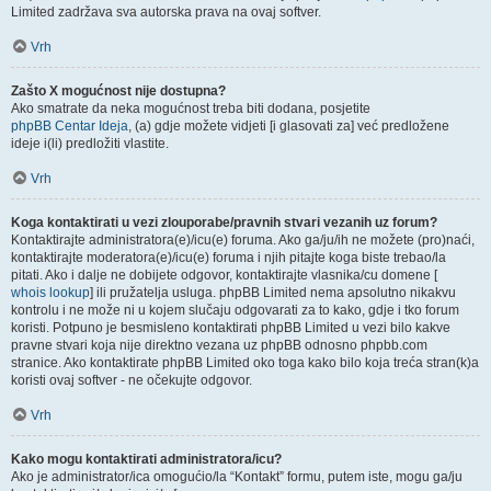
Limited zadržava sva autorska prava na ovaj softver.
Vrh
Zašto X mogućnost nije dostupna?
Ako smatrate da neka mogućnost treba biti dodana, posjetite
phpBB Centar Ideja
, (a) gdje možete vidjeti [i glasovati za] već predložene
ideje i(li) predložiti vlastite.
Vrh
Koga kontaktirati u vezi zlouporabe/pravnih stvari vezanih uz forum?
Kontaktirajte administratora(e)/icu(e) foruma. Ako ga/ju/ih ne možete (pro)naći,
kontaktirajte moderatora(e)/icu(e) foruma i njih pitajte koga biste trebao/la
pitati. Ako i dalje ne dobijete odgovor, kontaktirajte vlasnika/cu domene [
whois lookup
] ili pružatelja usluga. phpBB Limited nema apsolutno nikakvu
kontrolu i ne može ni u kojem slučaju odgovarati za to kako, gdje i tko forum
koristi. Potpuno je besmisleno kontaktirati phpBB Limited u vezi bilo kakve
pravne stvari koja nije direktno vezana uz phpBB odnosno phpbb.com
stranice. Ako kontaktirate phpBB Limited oko toga kako bilo koja treća stran(k)a
koristi ovaj softver - ne očekujte odgovor.
Vrh
Kako mogu kontaktirati administratora/icu?
Ako je administrator/ica omogućio/la “Kontakt” formu, putem iste, mogu ga/ju