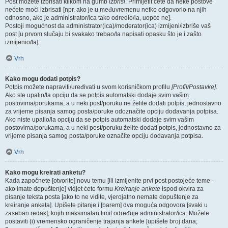
Post možete izbrisati klikom na gumb
izbriši
. Primijetit ćete da neke postove
nećete moći izbrisati [npr. ako je u međuvremenu netko odgovorio na njih
odnosno, ako je administrator/ica tako odredio/la, uopće ne].
Postoji mogućnost da administrator(ica)/moderator(ica) izmijeni/izbriše vaš
post [u prvom slučaju bi svakako trebao/la napisati opasku što je i zašto
izmijenio/la].
Vrh
Kako mogu dodati potpis?
Potpis možete napraviti/uređivati u svom korisničkom profilu
[Profil/Postavke]
.
Ako ste upalio/la opciju da se potpis automatski dodaje svim vašim
postovima/porukama, a u neki post/poruku ne želite dodati potpis, jednostavno
za vrijeme pisanja samog posta/poruke odoznačite opciju dodavanja potpisa.
Ako niste upalio/la opciju da se potpis automatski dodaje svim vašim
postovima/porukama, a u neki post/poruku želite dodati potpis, jednostavno za
vrijeme pisanja samog posta/poruke označite opciju dodavanja potpisa.
Vrh
Kako mogu kreirati anketu?
Kada započnete [otvorite] novu temu [ili izmijenite prvi post postojeće teme -
ako imate dopuštenje] vidjet ćete formu
Kreiranje ankete
ispod okvira za
pisanje teksta posta [ako to ne vidite, vjerojatno nemate dopuštenje za
kreiranje anketa]. Upišete pitanje i [barem] dva moguća odgovora [svaki u
zaseban redak], kojih maksimalan limit određuje administrator/ica. Možete
postaviti (i) vremensko ograničenje trajanja ankete [upišete broj dana;