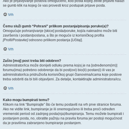
Ako je prijavljivanje postova omogućeno, kod posta kojeg želite prijaviti nalazi
se gumb klik na kojeg će vas provesti kroz postupak prijave posta.
Vrh
Čemu služi gumb “Pohrani” prilikom postanja/pisanja poruke(a)?
Omogućuje pohranjivanje [skice] posta/poruke, koji/a naknadno može biti
završen/a i postan/poslana, a što je moguće iz korisničkog profila
[Profil/Postavke]
odnosno prilikom postanja [
Učitaj
].
Vrh
Zašto [moj] post treba biti odobren?
Administrator/ica može donijeti odluku prema kojoj je na [određenom(im)]
forumu(ima) potrebno odobrenje da bi post(ovi) bio(li) postan(i) ili vas je
administrator/ica pridružio/la korisničkoj grupi članovima/icama koje postove
treba odobriti da bi bili objavljeni. Za detalje, kontaktirajte administratora/icu.
Vrh
Kako mogu bumpirati temu?
Klikom na link “Bumpirajte” što će temu postaviti na vrh prve stranice foruma.
Ako ne vidite link, bumpiranje je ili onemogućeno ili treba proći određen
vremenski period od zadnjeg posta(nja)/bumpiranja. Temu možete bumpirati i
postanjem posta, no, obratite pažnju na pravila foruma jer postoji mogućnost
da je pravilima zabranjeno bumpiranje postanjem.