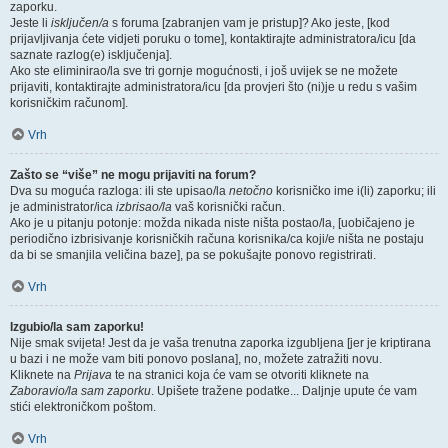
zaporku.
Jeste li
isključen/a
s foruma [zabranjen vam je pristup]? Ako jeste, [kod
prijavljivanja ćete vidjeti poruku o tome], kontaktirajte administratora/icu [da
saznate razlog(e) isključenja].
Ako ste eliminirao/la sve tri gornje mogućnosti, i još uvijek se ne možete
prijaviti, kontaktirajte administratora/icu [da provjeri što (ni)je u redu s vašim
korisničkim računom].
Vrh
Zašto se “više” ne mogu prijaviti na forum?
Dva su moguća razloga: ili ste upisao/la
netočno
korisničko ime i(li) zaporku; ili
je administrator/ica
izbrisao/la
vaš korisnički račun.
Ako je u pitanju potonje: možda nikada niste ništa postao/la, [uobičajeno je
periodično izbrisivanje korisničkih računa korisnika/ca koji/e ništa ne postaju
da bi se smanjila veličina baze], pa se pokušajte ponovo registrirati.
Vrh
Izgubio/la sam zaporku!
Nije smak svijeta! Jest da je vaša trenutna zaporka izgubljena [jer je kriptirana
u bazi i ne može vam biti ponovo poslana], no, možete zatražiti novu.
Kliknete na
Prijava
te na stranici koja će vam se otvoriti kliknete na
Zaboravio/la sam zaporku
. Upišete tražene podatke... Daljnje upute će vam
stići elektroničkom poštom.
Vrh