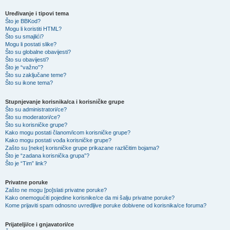
Uređivanje i tipovi tema
Što je BBKod?
Mogu li koristiti HTML?
Što su smajlići?
Mogu li postati slike?
Što su globalne obavijesti?
Što su obavijesti?
Što je “važno”?
Što su zaključane teme?
Što su ikone tema?
Stupnjevanje korisnika/ca i korisničke grupe
Što su administratori/ce?
Što su moderatori/ce?
Što su korisničke grupe?
Kako mogu postati članom/icom korisničke grupe?
Kako mogu postati vođa korisničke grupe?
Zašto su [neke] korisničke grupe prikazane različitim bojama?
Što je “zadana korisnička grupa”?
Što je “Tim” link?
Privatne poruke
Zašto ne mogu [po]slati privatne poruke?
Kako onemogućiti pojedine korisnike/ce da mi šalju privatne poruke?
Kome prijaviti spam odnosno uvredljive poruke dobivene od korisnika/ce foruma?
Prijatelji/ce i gnjavatori/ce