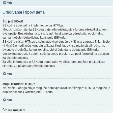
Vrh
Uređivanje i tipovi tema
Što je BBKod?
BBKod je specijalna implementacija HTMLa.
Mogućnost korištenja BBKoda daje administrator/ica foruma (de)aktiviranjem
ove opcije. Bez obzira na to što je administrator/ica odredio/la, opcionalno
sam/a možete (de)aktivirati korištenje BBKoda.
BBKod je sličan HTMLu u stilu; tagovi se umeću u vitičaste zagrade [i] [umjesto
<i>] (a) što nudi veću kontrolu prikaza. Kod [tagovi] se može pisati ručno, no,
ovisno o predlošku kojeg koristite, vidjet ćete da je dodavanje BBKoda
postovima moguće i putem sučelja iznad prostora za post [poruku] na obrascu
za pisanje postova.
Za više informacija o BBKodu pogledajte Vodič kojemu možete pristupiti sa
stranice za pisanje/uređivanje postova.
Vrh
Mogu li koristiti HTML?
Ne. Većinu onoga što je moguće dobiti/prikazati korištenjem HTMLa moguće je
dobiti/prikazati i korištenjem BBKoda.
Vrh
Što su smajlići?