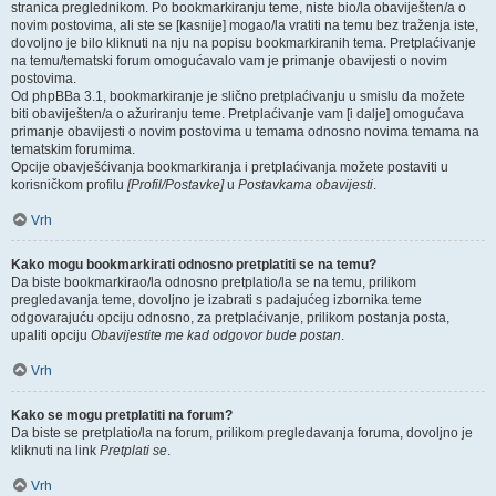
stranica preglednikom. Po bookmarkiranju teme, niste bio/la obaviješten/a o
novim postovima, ali ste se [kasnije] mogao/la vratiti na temu bez traženja iste,
dovoljno je bilo kliknuti na nju na popisu bookmarkiranih tema. Pretplaćivanje
na temu/tematski forum omogućavalo vam je primanje obavijesti o novim
postovima.
Od phpBBa 3.1, bookmarkiranje je slično pretplaćivanju u smislu da možete
biti obaviješten/a o ažuriranju teme. Pretplaćivanje vam [i dalje] omogućava
primanje obavijesti o novim postovima u temama odnosno novima temama na
tematskim forumima.
Opcije obavješćivanja bookmarkiranja i pretplaćivanja možete postaviti u
korisničkom profilu
[Profil/Postavke]
u
Postavkama obavijesti
.
Vrh
Kako mogu bookmarkirati odnosno pretplatiti se na temu?
Da biste bookmarkirao/la odnosno pretplatio/la se na temu, prilikom
pregledavanja teme, dovoljno je izabrati s padajućeg izbornika teme
odgovarajuću opciju odnosno, za pretplaćivanje, prilikom postanja posta,
upaliti opciju
Obavijestite me kad odgovor bude postan
.
Vrh
Kako se mogu pretplatiti na forum?
Da biste se pretplatio/la na forum, prilikom pregledavanja foruma, dovoljno je
kliknuti na link
Pretplati se
.
Vrh