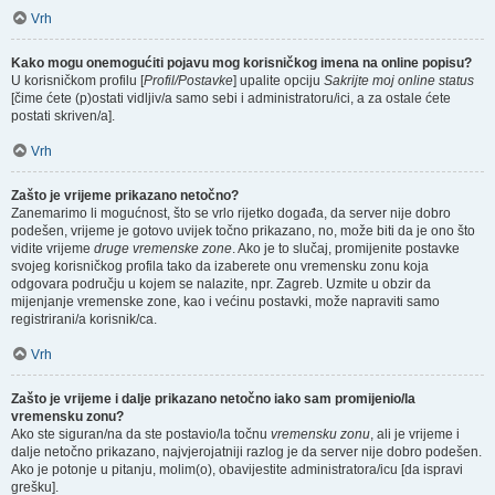
Vrh
Kako mogu onemogućiti pojavu mog korisničkog imena na online popisu?
U korisničkom profilu [
Profil/Postavke
] upalite opciju
Sakrijte moj online status
[čime ćete (p)ostati vidljiv/a samo sebi i administratoru/ici, a za ostale ćete
postati skriven/a].
Vrh
Zašto je vrijeme prikazano netočno?
Zanemarimo li mogućnost, što se vrlo rijetko događa, da server nije dobro
podešen, vrijeme je gotovo uvijek točno prikazano, no, može biti da je ono što
vidite vrijeme
druge vremenske zone
. Ako je to slučaj, promijenite postavke
svojeg korisničkog profila tako da izaberete onu vremensku zonu koja
odgovara području u kojem se nalazite, npr. Zagreb. Uzmite u obzir da
mijenjanje vremenske zone, kao i većinu postavki, može napraviti samo
registrirani/a korisnik/ca.
Vrh
Zašto je vrijeme i dalje prikazano netočno iako sam promijenio/la
vremensku zonu?
Ako ste siguran/na da ste postavio/la točnu
vremensku zonu
, ali je vrijeme i
dalje netočno prikazano, najvjerojatniji razlog je da server nije dobro podešen.
Ako je potonje u pitanju, molim(o), obavijestite administratora/icu [da ispravi
grešku].