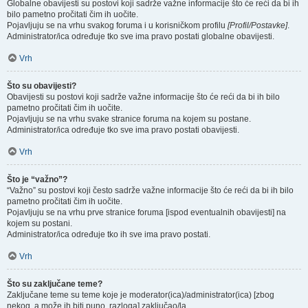
Globalne obavijesti su postovi koji sadrže važne informacije što će reći da bi ih
bilo pametno pročitati čim ih uočite.
Pojavljuju se na vrhu svakog foruma i u korisničkom profilu
[Profil/Postavke]
.
Administrator/ica određuje tko sve ima pravo postati globalne obavijesti.
Vrh
Što su obavijesti?
Obavijesti su postovi koji sadrže važne informacije što će reći da bi ih bilo
pametno pročitati čim ih uočite.
Pojavljuju se na vrhu svake stranice foruma na kojem su postane.
Administrator/ica određuje tko sve ima pravo postati obavijesti.
Vrh
Što je “važno”?
“Važno” su postovi koji često sadrže važne informacije što će reći da bi ih bilo
pametno pročitati čim ih uočite.
Pojavljuju se na vrhu prve stranice foruma [ispod eventualnih obavijesti] na
kojem su postani.
Administrator/ica određuje tko ih sve ima pravo postati.
Vrh
Što su zaključane teme?
Zaključane teme su teme koje je moderator(ica)/administrator(ica) [zbog
nekog, a može ih biti puno, razloga] zaključao/la.