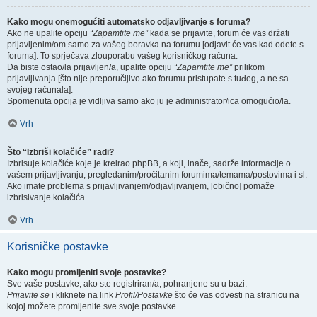
Kako mogu onemogućiti automatsko odjavljivanje s foruma?
Ako ne upalite opciju
“Zapamtite me”
kada se prijavite, forum će vas držati
prijavljenim/om samo za vašeg boravka na forumu [odjavit će vas kad odete s
foruma]. To sprječava zlouporabu vašeg korisničkog računa.
Da biste ostao/la prijavljen/a, upalite opciju
“Zapamtite me”
prilikom
prijavljivanja [što nije preporučljivo ako forumu pristupate s tuđeg, a ne sa
svojeg računala].
Spomenuta opcija je vidljiva samo ako ju je administrator/ica omogućio/la.
Vrh
Što “Izbriši kolačiće” radi?
Izbrisuje kolačiće koje je kreirao phpBB, a koji, inače, sadrže informacije o
vašem prijavljivanju, pregledanim/pročitanim forumima/temama/postovima i sl.
Ako imate problema s prijavljivanjem/odjavljivanjem, [obično] pomaže
izbrisivanje kolačića.
Vrh
Korisničke postavke
Kako mogu promijeniti svoje postavke?
Sve vaše postavke, ako ste registriran/a, pohranjene su u bazi.
Prijavite se
i kliknete na link
Profil/Postavke
što će vas odvesti na stranicu na
kojoj možete promijenite sve svoje postavke.