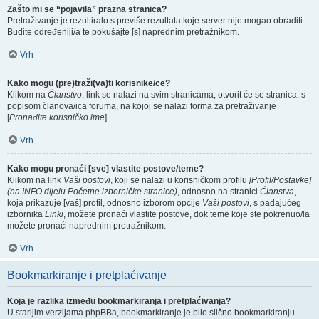
Zašto mi se “pojavila” prazna stranica?
Pretraživanje je rezultiralo s previše rezultata koje server nije mogao obraditi.
Budite određeniji/a te pokušajte [s] naprednim pretražnikom.
Vrh
Kako mogu (pre)traži(va)ti korisnike/ce?
Klikom na
Članstvo
, link se nalazi na svim stranicama, otvorit će se stranica, s
popisom članova/ica foruma, na kojoj se nalazi forma za pretraživanje
[
Pronađite korisničko ime
].
Vrh
Kako mogu pronaći [sve] vlastite postove/teme?
Klikom na link
Vaši postovi
, koji se nalazi u korisničkom profilu
[Profil/Postavke]
(na INFO dijelu Početne izborničke stranice)
, odnosno na stranici
Članstva
,
koja prikazuje [vaš] profil, odnosno izborom opcije
Vaši postovi
, s padajućeg
izbornika
Linki
, možete pronaći vlastite postove, dok teme koje ste pokrenuo/la
možete pronaći naprednim pretražnikom.
Vrh
Bookmarkiranje i pretplaćivanje
Koja je razlika između bookmarkiranja i pretplaćivanja?
U starijim verzijama phpBBa, bookmarkiranje je bilo slično bookmarkiranju