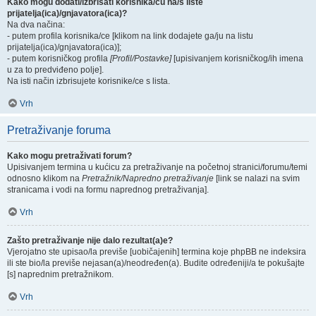
Kako mogu dodati/izbrisati korisnika/cu na/s liste
prijatelja(ica)/gnjavatora(ica)?
Na dva načina:
- putem profila korisnika/ce [klikom na link dodajete ga/ju na listu
prijatelja(ica)/gnjavatora(ica)];
- putem korisničkog profila
[Profil/Postavke]
[upisivanjem korisničkog/ih imena
u za to predviđeno polje].
Na isti način izbrisujete korisnike/ce s lista.
Vrh
Pretraživanje foruma
Kako mogu pretraživati forum?
Upisivanjem termina u kućicu za pretraživanje na početnoj stranici/forumu/temi
odnosno klikom na
Pretražnik/Napredno pretraživanje
[link se nalazi na svim
stranicama i vodi na formu naprednog pretraživanja].
Vrh
Zašto pretraživanje nije dalo rezultat(a)e?
Vjerojatno ste upisao/la previše [uobičajenih] termina koje phpBB ne indeksira
ili ste bio/la previše nejasan(a)/neodređen(a). Budite određeniji/a te pokušajte
[s] naprednim pretražnikom.
Vrh