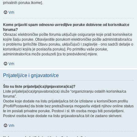
privatnih poruka ikome].
Vrh
Kome prijaviti spam odnosno uvredljive poruke dobivene od korisnika/ce
foruma?
Obrazac elektroničke pošte foruma uključuje osiguranje koje prati korisnike/ce
koji/e šalju poruke. Obavijestite porukom elektroničke pošte administratora/icu
o problemu [priložite čitavu poruku, uključujući i zaglavlje - ono sadrži detalje o
korisniku/ci koji/a je poslao/la poruku]. Po primitku vaše poruke,
administrator/ica može poduzeti [za to predviđene] mjere.
Vrh
Prijatelji/ce i gnjavatori/ce
Što su liste prijatelja(ica)/gnjavatora(ica)?
Liste prijatelja(ica)/gnjavatora(ica) služe “organiziranju ostalih korisnika/ca
foruma”.
Osobe koje dodate na listu prijatelja/ica bit će izlistane u korisničkom profilu
[Profil/Postavke]
da biste bez pretraživanja mogao/la vidjeti njihov online status
te im poslati privatne poruke. Postovi i sl. tih osoba mogu biti posvijetljeni.
Postovi osoba koje dodate na listu gnjavatora/ica bit će zadano skriveni.
Vrh