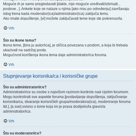
Moguće ih je samo pregledavati [dakle, nije moguće uređivati/izbrisati...
postove...]. Ankete koje se nalaze u njima [ako nisu po određenju] završavaju
istog trena kada moderator(ica)/administrator(ica) zaključa temu.
Ako imate dopuštenje, [vi] možete zaključavati teme koje ste pokrenuo/la.
Vrh
Što su ikone tema?
Ikona teme, [bira ju autor/ica], je sličica povezana s postom, a koja bi trebala
ukazivati na sadržaj posta.
Mogućnost korištenja ikona tema daje administrator/ica foruma.
Vrh
Stupnjevanje korisnika/ca i korisničke grupe
Što su administratori/ce?
Administratori/ce su osobe s najvišom razinom kontrole nad cijelim forumom.
Mogu kontrolirati sve aspekte foruma [postavljanje dopuštenja, isključivanje
korisnika/ca, stvaranje korisničkih grupa/moderatora(ica), moderiranje foruma
itd.], [a sve] ovisno o tome koja im je prava dodijelio/la glavni/a
administrator/ica.
Vrh
Što su moderatori/ce?