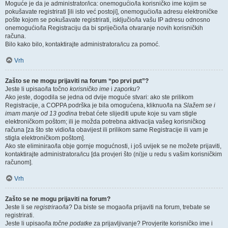
Moguće je da je administrator/ica: onemogućio/la korisničko ime kojim se
pokušavate registrirati [ili isto već postoji], onemogućio/la adresu elektroničke
pošte kojom se pokušavate registrirati, isključio/la vašu IP adresu odnosno
onemogućio/la Registraciju da bi spriječio/la otvaranje novih korisničkih
računa.
Bilo kako bilo, kontaktirajte administratora/icu za pomoć.
Vrh
Zašto se ne mogu prijaviti na forum “po prvi put”?
Jeste li upisao/la točno
korisničko ime
i
zaporku
?
Ako jeste, dogodila se jedna od dvije moguće stvari: ako ste prilikom
Registracije, a COPPA podrška je bila omogućena, kliknuo/la na
Slažem se i
imam manje od 13 godina
trebat ćete slijediti upute koje su vam stigle
elektroničkom poštom; ili je možda potrebna aktivacija vašeg korisničkog
računa [za što ste vidio/la obavijest ili prilikom same Registracije ili vam je
stigla elektroničkom poštom].
Ako ste eliminirao/la obje gornje mogućnosti, i još uvijek se ne možete prijaviti,
kontaktirajte administratora/icu [da provjeri što (ni)je u redu s vašim korisničkim
računom].
Vrh
Zašto se ne mogu prijaviti na forum?
Jeste li se
registrirao/la
? Da biste se mogao/la prijaviti na forum, trebate se
registrirati.
Jeste li upisao/la
točne podatke
za prijavljivanje? Provjerite korisničko ime i