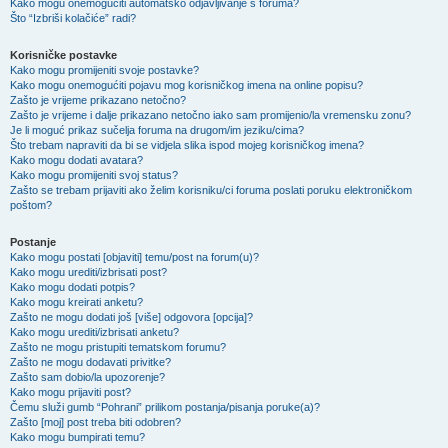
Kako mogu onemogućiti automatsko odjavljivanje s foruma?
Što “Izbriši kolačiće” radi?
Korisničke postavke
Kako mogu promijeniti svoje postavke?
Kako mogu onemogućiti pojavu mog korisničkog imena na online popisu?
Zašto je vrijeme prikazano netočno?
Zašto je vrijeme i dalje prikazano netočno iako sam promijenio/la vremensku zonu?
Je li moguć prikaz sučelja foruma na drugom/im jeziku/cima?
Što trebam napraviti da bi se vidjela slika ispod mojeg korisničkog imena?
Kako mogu dodati avatara?
Kako mogu promijeniti svoj status?
Zašto se trebam prijaviti ako želim korisniku/ci foruma poslati poruku elektroničkom
poštom?
Postanje
Kako mogu postati [objaviti] temu/post na forum(u)?
Kako mogu urediti/izbrisati post?
Kako mogu dodati potpis?
Kako mogu kreirati anketu?
Zašto ne mogu dodati još [više] odgovora [opcija]?
Kako mogu urediti/izbrisati anketu?
Zašto ne mogu pristupiti tematskom forumu?
Zašto ne mogu dodavati privitke?
Zašto sam dobio/la upozorenje?
Kako mogu prijaviti post?
Čemu služi gumb “Pohrani” prilikom postanja/pisanja poruke(a)?
Zašto [moj] post treba biti odobren?
Kako mogu bumpirati temu?