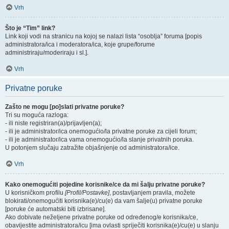
Vrh
Što je “Tim” link?
Link koji vodi na stranicu na kojoj se nalazi lista “osoblja” foruma [popis
administratora/ica i moderatora/ica, koje grupe/forume
administriraju/moderiraju i sl.].
Vrh
Privatne poruke
Zašto ne mogu [po]slati privatne poruke?
Tri su moguća razloga:
- ili niste registriran(a)/prijavljen(a);
- ili je administrator/ica onemogućio/la privatne poruke za cijeli forum;
- ili je administrator/ica vama onemogućio/la slanje privatnih poruka.
U potonjem slučaju zatražite objašnjenje od administratora/ice.
Vrh
Kako onemogućiti pojedine korisnike/ce da mi šalju privatne poruke?
U korisničkom profilu
[Profil/Postavke]
, postavljanjem pravila, možete
blokirati/onemogućiti korisnika(e)/cu(e) da vam šalje(u) privatne poruke
[poruke će automatski biti izbrisane].
Ako dobivate neželjene privatne poruke od određenog/e korisnika/ce,
obavijestite administratora/icu [ima ovlasti spriječiti korisnika(e)/cu(e) u slanju