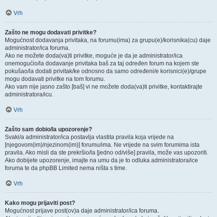
Vrh
Zašto ne mogu dodavati privitke?
Mogućnost dodavanja privitaka, na forumu(ima) za grupu(e)/korisnika(cu) daje
administrator/ica foruma.
Ako ne možete doda(va)ti privitke, moguće je da je administrator/ica
onemogućio/la dodavanje privitaka baš za taj određen forum na kojem ste
pokušao/la dodati privitak/ke odnosno da samo određeni/e korisnici(e)/grupe
mogu dodavati privitke na tom forumu.
Ako vam nije jasno zašto [baš] vi ne možete doda(va)ti privitke, kontaktirajte
administratora/icu.
Vrh
Zašto sam dobio/la upozorenje?
Svaki/a administrator/ica postavlja vlastita pravila koja vrijede na
[njegovom(im)/njezinom(im)] forumu/ima. Ne vrijede na svim forumima ista
pravila. Ako misli da ste prekršio/la [jedno od/više] pravila, može vas upozoriti.
Ako dobijete upozorenje, imajte na umu da je to odluka administratora/ice
foruma te da phpBB Limited nema ništa s time.
Vrh
Kako mogu prijaviti post?
Mogućnost prijave post(ov)a daje administrator/ica foruma.