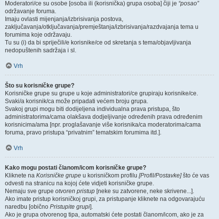
Moderatori/ce su osobe [osoba ili (korisnička) grupa osoba] čiji je
“posao”
održavanje foruma.
Imaju ovlasti mijenjanja/izbrisivanja postova,
zaključavanja/otključavanja/premještanja/izbrisivanja/razdvajanja tema u
forumima koje održavaju.
Tu su (i) da bi spriječili/e korisnike/ce od skretanja s tema/objavljivanja
nedopuštenih sadržaja i sl.
Vrh
Što su korisničke grupe?
Korisničke grupe su grupe u koje administratori/ce grupiraju korisnike/ce.
Svaki/a korisnik/ca može pripadati većem broju grupa.
Svakoj grupi mogu biti dodijeljena individualna prava pristupa, što
administratorima/cama olakšava dodjeljivanje određenih prava određenim
korisnicima/ama [npr. proglašavanje više korisnika/ca moderatorima/cama
foruma, pravo pristupa “privatnim” tematskim forumima itd.].
Vrh
Kako mogu postati članom/icom korisničke grupe?
Kliknete na
Korisničke grupe
u korisničkom profilu
[Profil/Postavke]
što će vas
odvesti na stranicu na kojoj ćete vidjeti korisničke grupe.
Nemaju sve grupe
otvoren pristup
[neke su zatvorene, neke skrivene...].
Ako imate pristup korisničkoj grupi, za pristupanje kliknete na odgovarajuću
naredbu [obično
Pristupite grupi
].
Ako je grupa otvorenog tipa, automatski ćete postati članom/icom, ako je za