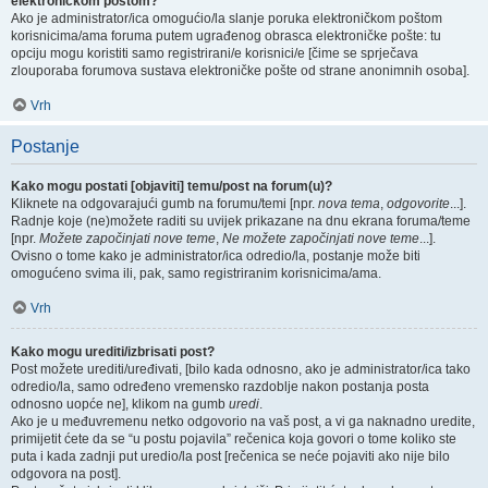
elektroničkom poštom?
Ako je administrator/ica omogućio/la slanje poruka elektroničkom poštom
korisnicima/ama foruma putem ugrađenog obrasca elektroničke pošte: tu
opciju mogu koristiti samo registrirani/e korisnici/e [čime se sprječava
zlouporaba forumova sustava elektroničke pošte od strane anonimnih osoba].
Vrh
Postanje
Kako mogu postati [objaviti] temu/post na forum(u)?
Kliknete na odgovarajući gumb na forumu/temi [npr.
nova tema
,
odgovorite
...].
Radnje koje (ne)možete raditi su uvijek prikazane na dnu ekrana foruma/teme
[npr.
Možete započinjati nove teme
,
Ne možete započinjati nove teme
...].
Ovisno o tome kako je administrator/ica odredio/la, postanje može biti
omogućeno svima ili, pak, samo registriranim korisnicima/ama.
Vrh
Kako mogu urediti/izbrisati post?
Post možete urediti/uređivati, [bilo kada odnosno, ako je administrator/ica tako
odredio/la, samo određeno vremensko razdoblje nakon postanja posta
odnosno uopće ne], klikom na gumb
uredi
.
Ako je u međuvremenu netko odgovorio na vaš post, a vi ga naknadno uredite,
primijetit ćete da se “u postu pojavila” rečenica koja govori o tome koliko ste
puta i kada zadnji put uredio/la post [rečenica se neće pojaviti ako nije bilo
odgovora na post].