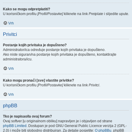
Kako se mogu odpretplatiti?
U korisničkom profilu
[Profil/Postavke]
kliknete na link
Pretplate
i slijedite upute.
Vrh
Privitci
Postanje kojih privitaka je dopušteno?
Administrator/ica određuje postanje kojih privitaka je dopušteno.
Ako niste siguran/na postanje kojih privitaka je dopušteno, kontaktirajte
administratora/icu.
Vrh
Kako mogu pronaći [sve] vlastite privitke?
U korisničkom profilu
[Profil/Postavke]
kliknete na link
Privitci
.
Vrh
phpBB
Tko je napisao/la ovaj forum?
Ovaj softver [u originalnom obliku] napravljen je i objavljen od strane
phpBB Limited
. Dostupan je pod GNU General Public Licence verzija 2 (GPL-
2.0) i može biti slobodno distribuiran. Za detalje posjetite:
O phpBBu
. phpBB