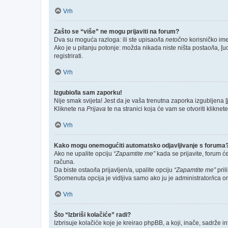
Vrh
Zašto se “više” ne mogu prijaviti na forum?
Dva su moguća razloga: ili ste upisao/la
netočno
korisničko ime 
Ako je u pitanju potonje: možda nikada niste ništa postao/la, [u
registrirati.
Vrh
Izgubio/la sam zaporku!
Nije smak svijeta! Jest da je vaša trenutna zaporka izgubljena [
Kliknete na
Prijava
te na stranici koja će vam se otvoriti kliknet
Vrh
Kako mogu onemogućiti automatsko odjavljivanje s foruma
Ako ne upalite opciju
“Zapamtite me”
kada se prijavite, forum ć
računa.
Da biste ostao/la prijavljen/a, upalite opciju
“Zapamtite me”
pril
Spomenuta opcija je vidljiva samo ako ju je administrator/ica o
Vrh
Što “Izbriši kolačiće” radi?
Izbrisuje kolačiće koje je kreirao phpBB, a koji, inače, sadrže