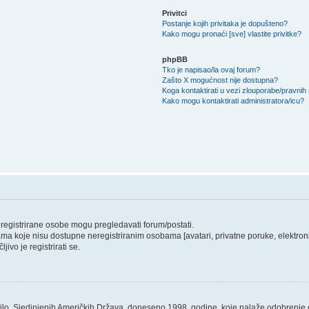
Privitci
Postanje kojih privitaka je dopušteno?
Kako mogu pronaći [sve] vlastite privitke?
phpBB
Tko je napisao/la ovaj forum?
Zašto X mogućnost nije dostupna?
Koga kontaktirati u vezi zlouporabe/pravnih
Kako mogu kontaktirati administratora/icu?
o registrirane osobe mogu pregledavati forum/postati.
ama koje nisu dostupne neregistriranim osobama [avatari, privatne poruke, elektronič
ivo je registrirati se.
ilo, Sjedinjenih Američkih Država, doneseno 1998. godine, koje nalaže odobrenje od