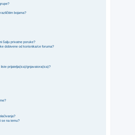
 grupe?
različitim bojama?
i šalju privatne poruke?
uke dobivene od korisnika/ce foruma?
iste prijatelja(ica)/gnjavatora(ica)?
teme?
plaćivanja?
i se na temu?