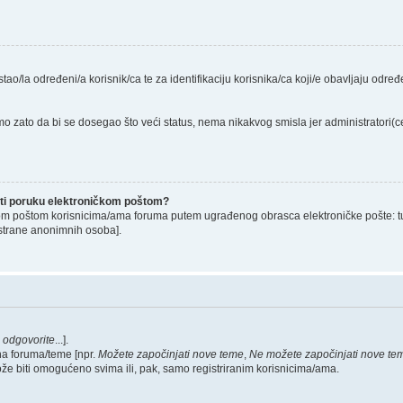
stao/la određeni/a korisnik/ca te za identifikaciju korisnika/ca koji/e obavljaju odr
o zato da bi se dosegao što veći status, nema nikakvog smisla jer administratori
lati poruku elektroničkom poštom?
om poštom korisnicima/ama foruma putem ugrađenog obrasca elektroničke pošte: tu op
strane anonimnih osoba].
,
odgovorite
...].
na foruma/teme [npr.
Možete započinjati nove teme
,
Ne možete započinjati nove te
ože biti omogućeno svima ili, pak, samo registriranim korisnicima/ama.