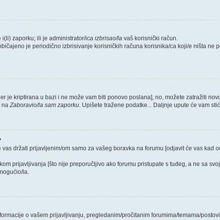
i(li) zaporku; ili je administrator/ica
izbrisao/la
vaš korisnički račun.
običajeno je periodično izbrisivanje korisničkih računa korisnika/ca koji/e ništa ne
jer je kriptirana u bazi i ne može vam biti ponovo poslana], no, možete zatražiti nov
e na
Zaboravio/la sam zaporku
. Upišete tražene podatke... Daljnje upute će vam sti
?
e vas držati prijavljenim/om samo za vašeg boravka na forumu [odjavit će vas kad 
ikom prijavljivanja [što nije preporučljivo ako forumu pristupate s tuđeg, a ne sa svo
mogućio/la.
 informacije o vašem prijavljivanju, pregledanim/pročitanim forumima/temama/postovi