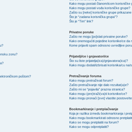
Kako mogu postati članom/icom korisničke
Kako mogu postati vođa korisničke grupe?
Zašto su [neke] korisničke grupe prikazane 
Što je “zadana korisnička grupa”?
Što je “Tim” link?
Privatne poruke
Zašto ne mogu [po]slati privatne poruke?
Kako onemogućiti pojedine korisnike/ce da m
su?
Kome prijaviti spam odnosno uvredljive por
mensku zonu?
Prijatelji/ce i gnjavatori/ce
Što su liste prijatelja(ica)/gnjavatora(ica)?
na?
Kako mogu dodati/izbrisati korisnika/cu na/s l
Pretraživanje foruma
 elektroničkom poštom?
Kako mogu pretraživati forum?
Zašto pretraživanje nije dalo rezultat(a)e?
Zašto mi se “pojavila” prazna stranica?
Kako mogu (pre)traži(va)ti korisnike/ce?
Kako mogu pronaći [sve] vlastite postove/
Bookmarkiranje i pretplaćivanje
Koja je razlika između bookmarkiranja i pret
Kako mogu bookmarkirati odnosno pretplatit
Kako se mogu pretplatiti na forum?
Kako se mogu odpretplatiti?