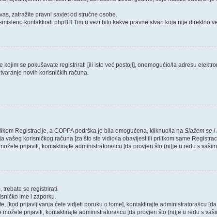
as, zatražite pravni savjet od stručne osobe.
smisleno kontaktirati phpBB Tim u vezi bilo kakve pravne stvari koja nije direktn
ojim se pokušavate registrirati [ili isto već postoji], onemogućio/la adresu elektron
tvaranje novih korisničkih računa.
rilikom Registracije, a COPPA podrška je bila omogućena, kliknuo/la na
Slažem se i
 vašeg korisničkog računa [za što ste vidio/la obavijest ili prilikom same Registraci
ožete prijaviti, kontaktirajte administratora/icu [da provjeri što (ni)je u redu s vaš
trebate se registrirati.
risničko ime i zaporku.
, [kod prijavljivanja ćete vidjeti poruku o tome], kontaktirajte administratora/icu [da
e možete prijaviti, kontaktirajte administratora/icu [da provjeri što (ni)je u redu s v