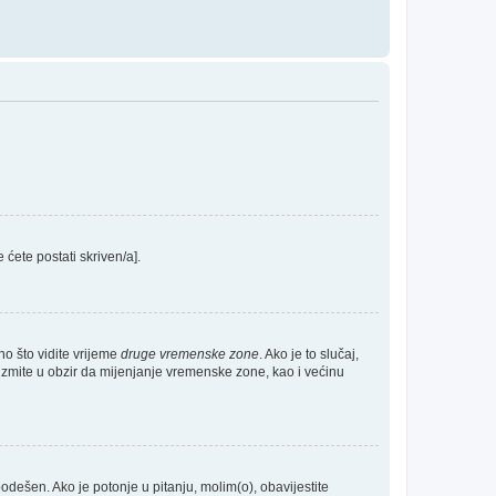
e ćete postati skriven/a].
no što vidite vrijeme
druge vremenske zone
. Ako je to slučaj,
Uzmite u obzir da mijenjanje vremenske zone, kao i većinu
 podešen. Ako je potonje u pitanju, molim(o), obavijestite