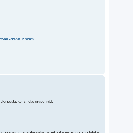
 stvari vezanih uz forum?
ka pošta, korisničke grupe, itd.].
 strane roditelja/staratelja za prikupljanje osobnih podataka