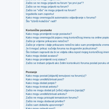
Zašto se ne mogu prijaviti na forum “po prvi put”?
Zašto se ne mogu prijaviti na forum?
Zašto se “više” ne mogu prijaviti na forum?
Izgubio/la sam zaporku!
Kako mogu onemogućiti automatsko odjavljivanje s foruma?
Što “Izbriši kolačiće” radi?
Korisničke postavke
Kako mogu promijeniti svoje postavke?
Kako mogu onemogućiti pojavu mog korisničkog imena na online popi
Zašto je vrijeme prikazano netočno?
Zašto je vrijeme i dalje prikazano netočno iako sam promijenio/la vre
Je li moguć prikaz sučelja foruma na drugom/im jeziku/cima?
Što trebam napraviti da bi se vidjela slika ispod mojeg korisničkog ime
Kako mogu dodati avatara?
Kako mogu promijeniti svoj status?
Zašto se trebam prijaviti ako želim korisniku/ci foruma poslati poruku
Postanje
Kako mogu postati [objaviti] temu/post na forum(u)?
Kako mogu urediti/izbrisati post?
Kako mogu dodati potpis?
Kako mogu kreirati anketu?
Zašto ne mogu dodati još [više] odgovora [opcija]?
Kako mogu urediti/izbrisati anketu?
Zašto ne mogu pristupiti tematskom forumu?
Zašto ne mogu dodavati privitke?
Zašto sam dobio/la upozorenje?
Kako mogu prijaviti post?