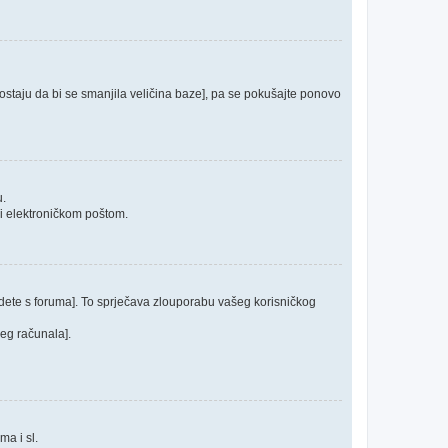
 postaju da bi se smanjila veličina baze], pa se pokušajte ponovo
u.
ći elektroničkom poštom.
odete s foruma]. To sprječava zlouporabu vašeg korisničkog
jeg računala].
ma i sl.