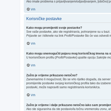
Ako imate problema s prijavljivanjem/odjavljivanjem, [obično] p
Vrh
Korisničke postavke
Kako mogu promijeniti svoje postavke?
Sve vaše postavke, ako ste registriran/a, pohranjene su u bazi.
Prijavite se
i kliknete na link
Profil/Postavke
što će vas odvesti 
Vrh
Kako mogu onemogućiti pojavu mog korisničkog imena na o
U korisničkom profilu [
Profil/Postavke
] upalite opciju
Sakrijte mo
Vrh
Zašto je vrijeme prikazano netočno?
Zanemarimo li mogućnost, što se vrlo rijetko događa, da server 
promijenite postavke svojeg korisničkog profila tako da izabe
postavki, može napraviti samo registrirani/a korisnik/ca.
Vrh
Zašto je vrijeme i dalje prikazano netočno iako sam promij
Ako ste siguran/na da ste postavio/la točnu
vremensku zonu
, a