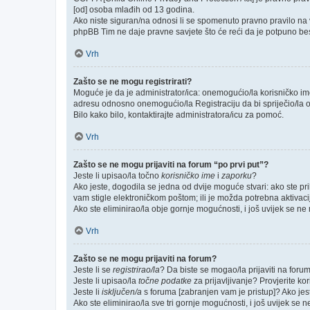
[od] osoba mlađih od 13 godina.
Ako niste siguran/na odnosi li se spomenuto pravno pravilo na v
phpBB Tim ne daje pravne savjete što će reći da je potpuno be
Vrh
Zašto se ne mogu registrirati?
Moguće je da je administrator/ica: onemogućio/la korisničko ime k
adresu odnosno onemogućio/la Registraciju da bi spriječio/la o
Bilo kako bilo, kontaktirajte administratora/icu za pomoć.
Vrh
Zašto se ne mogu prijaviti na forum “po prvi put”?
Jeste li upisao/la točno
korisničko ime
i
zaporku
?
Ako jeste, dogodila se jedna od dvije moguće stvari: ako ste p
vam stigle elektroničkom poštom; ili je možda potrebna aktivacija
Ako ste eliminirao/la obje gornje mogućnosti, i još uvijek se ne m
Vrh
Zašto se ne mogu prijaviti na forum?
Jeste li se
registrirao/la
? Da biste se mogao/la prijaviti na forum, 
Jeste li upisao/la
točne podatke
za prijavljivanje? Provjerite ko
Jeste li
isključen/a
s foruma [zabranjen vam je pristup]? Ako jeste
Ako ste eliminirao/la sve tri gornje mogućnosti, i još uvijek se n