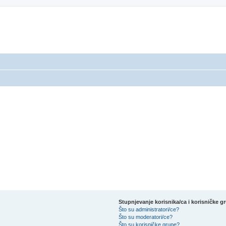
Stupnjevanje korisnika/ca i korisničke g
Što su administratori/ce?
Što su moderatori/ce?
Što su korisničke grupe?