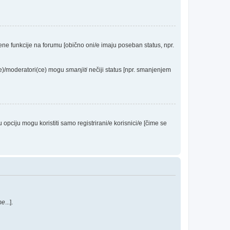
eđene funkcije na forumu [obično oni/e imaju poseban status, npr.
(ce)/moderatori(ce) mogu
smanjiti
nečiji status [npr. smanjenjem
ciju mogu koristiti samo registrirani/e korisnici/e [čime se
me
...].