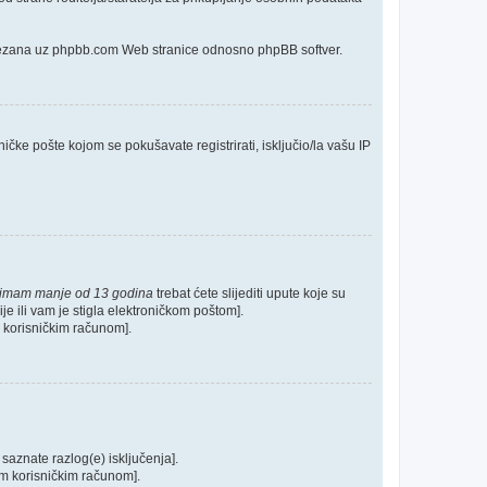
o vezana uz phpbb.com Web stranice odnosno phpBB softver.
ičke pošte kojom se pokušavate registrirati, isključio/la vašu IP
 imam manje od 13 godina
trebat ćete slijediti upute koje su
je ili vam je stigla elektroničkom poštom].
im korisničkim računom].
 saznate razlog(e) isključenja].
ašim korisničkim računom].