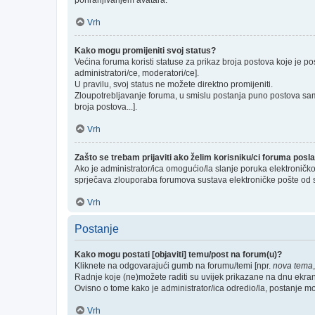
pohranjivanjem avatara.
Vrh
Kako mogu promijeniti svoj status?
Većina foruma koristi statuse za prikaz broja postova koje je po
administratori/ce, moderatori/ce].
U pravilu, svoj status ne možete direktno promijeniti.
Zloupotrebljavanje foruma, u smislu postanja puno postova sam
broja postova...].
Vrh
Zašto se trebam prijaviti ako želim korisniku/ci foruma pos
Ako je administrator/ica omogućio/la slanje poruka elektroničk
sprječava zlouporaba forumova sustava elektroničke pošte od 
Vrh
Postanje
Kako mogu postati [objaviti] temu/post na forum(u)?
Kliknete na odgovarajući gumb na forumu/temi [npr.
nova tema
Radnje koje (ne)možete raditi su uvijek prikazane na dnu ekra
Ovisno o tome kako je administrator/ica odredio/la, postanje m
Vrh