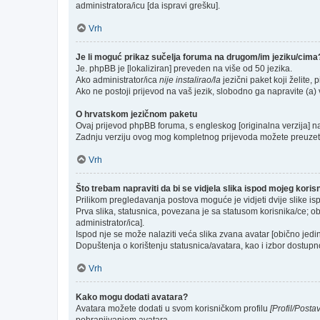
administratora/icu [da ispravi grešku].
Vrh
Je li moguć prikaz sučelja foruma na drugom/im jeziku/cima
Je. phpBB je [lokaliziran] preveden na više od 50 jezika.
Ako administrator/ica
nije instalirao/la
jezični paket koji želite, p
Ako ne postoji prijevod na vaš jezik, slobodno ga napravite (a
O hrvatskom jezičnom paketu
Ovaj prijevod phpBB foruma, s engleskog [originalna verzija] na 
Zadnju verziju ovog mog kompletnog prijevoda možete preuzet
Vrh
Što trebam napraviti da bi se vidjela slika ispod mojeg kori
Prilikom pregledavanja postova moguće je vidjeti dvije slike is
Prva slika, statusnica, povezana je sa statusom korisnika/ce; ob
administrator/ica].
Ispod nje se može nalaziti veća slika zvana avatar [obično jed
Dopuštenja o korištenju statusnica/avatara, kao i izbor dostupno
Vrh
Kako mogu dodati avatara?
Avatara možete dodati u svom korisničkom profilu
[Profil/Posta