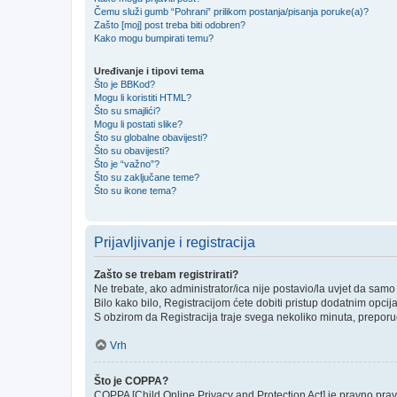
Čemu služi gumb “Pohrani” prilikom postanja/pisanja poruke(a)?
Zašto [moj] post treba biti odobren?
Kako mogu bumpirati temu?
Uređivanje i tipovi tema
Što je BBKod?
Mogu li koristiti HTML?
Što su smajlići?
Mogu li postati slike?
Što su globalne obavijesti?
Što su obavijesti?
Što je “važno”?
Što su zaključane teme?
Što su ikone tema?
Prijavljivanje i registracija
Zašto se trebam registrirati?
Ne trebate, ako administrator/ica nije postavio/la uvjet da sam
Bilo kako bilo, Registracijom ćete dobiti pristup dodatnim opcij
S obzirom da Registracija traje svega nekoliko minuta, preporučlj
Vrh
Što je COPPA?
COPPA [Child Online Privacy and Protection Act] je pravno prav