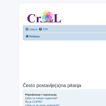
CroL Forum
Linkovi
ČPP
Početna
Često postavlje(a)na pitanja
Prijavljivanje i registracija
Zašto se trebam registrirati?
Što je COPPA?
Zašto se ne mogu registrirati?