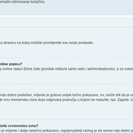
omaže izbrisivanje kolačića.
na stranicu na kojoj možete promijenite sve svoje postavke.
nline popisu?
j online status
[čime ćete (p)ostati vidljiv/a samo sebi i administratoru/ici, a za ostal
nije dobro podešen, vrijeme je gotovo uvijek točno prikazano, no, može biti da je o
rete onu vremensku zonu koja odgovara području u kojem se nalazite, npr. Zagreb. 
enio/la vremensku zonu?
li je vrijeme i dalje netočno prikazano, najvjerojatniji razlog je da server nije dobro