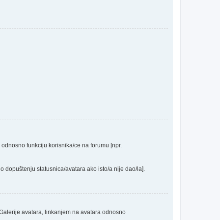
a odnosno funkciju korisnika/ce na forumu [npr.
o dopuštenju statusnica/avatara ako isto/a nije dao/la].
 Galerije avatara, linkanjem na avatara odnosno