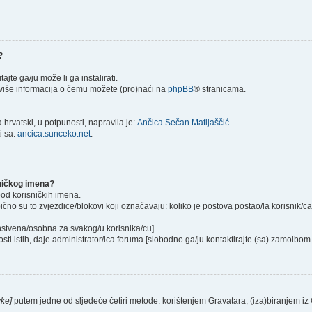
?
itajte ga/ju može li ga instalirati.
) više informacija o čemu možete (pro)naći na
phpBB
® stranicama.
hrvatski, u potpunosti, napravila je:
Ančica Sečan Matijaščić
.
i sa:
ancica.sunceko.net
.
sničkog imena?
pod korisničkih imena.
ično su to zvjezdice/blokovi koji označavaju: koliko je postova postao/la korisnik/c
instvena/osobna za svakog/u korisnika/cu].
sti istih, daje administrator/ica foruma [slobodno ga/ju kontaktirajte (sa) zamolbom 
vke]
putem jedne od sljedeće četiri metode: korištenjem Gravatara, (iza)biranjem iz