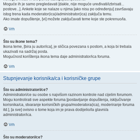
Moguće ih je samo pregledavati [dakle, nije moguće uređivati/izbrisati...
postove...]. Ankete koje se nalaze u njima [ako nisu po određenju] završavaju
istog trena kada moderator(ica)/administrator(ica) zaključa temu.
Ako imate dopuštenje, [vi] možete zaključavati teme koje ste pokrenuo/la.
Vrh
Što su ikone tema?
Ikona teme, [bira ju autor/ica], je sličica povezana s postom, a koja bi trebala
ukazivati na sadržaj posta.
Mogućnost korištenja ikona tema daje administrator/ica foruma.
Vrh
Stupnjevanje korisnika/ca i korisničke grupe
Što su administratori/ce?
Administratori/ce su osobe s najvišom razinom kontrole nad cijelim forumom.
Mogu kontrolirati sve aspekte foruma [postavljanje dopuštenja, isključivanje
korisnika/ca, stvaranje korisničkih grupa/moderatora(ica), moderiranje foruma
itd.], [a sve] ovisno o tome koja im je prava dodijelio/la glavni/a
administrator/ica.
Vrh
Što su moderatori/ce?