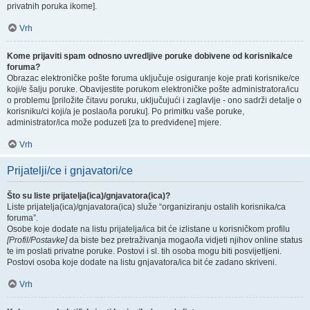
privatnih poruka ikome].
Vrh
Kome prijaviti spam odnosno uvredljive poruke dobivene od korisnika/ce
foruma?
Obrazac elektroničke pošte foruma uključuje osiguranje koje prati korisnike/ce
koji/e šalju poruke. Obavijestite porukom elektroničke pošte administratora/icu
o problemu [priložite čitavu poruku, uključujući i zaglavlje - ono sadrži detalje o
korisniku/ci koji/a je poslao/la poruku]. Po primitku vaše poruke,
administrator/ica može poduzeti [za to predviđene] mjere.
Vrh
Prijatelji/ce i gnjavatori/ce
Što su liste prijatelja(ica)/gnjavatora(ica)?
Liste prijatelja(ica)/gnjavatora(ica) služe “organiziranju ostalih korisnika/ca
foruma”.
Osobe koje dodate na listu prijatelja/ica bit će izlistane u korisničkom profilu
[Profil/Postavke]
da biste bez pretraživanja mogao/la vidjeti njihov online status
te im poslati privatne poruke. Postovi i sl. tih osoba mogu biti posvijetljeni.
Postovi osoba koje dodate na listu gnjavatora/ica bit će zadano skriveni.
Vrh