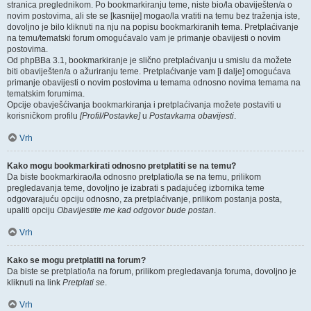
stranica preglednikom. Po bookmarkiranju teme, niste bio/la obaviješten/a o
novim postovima, ali ste se [kasnije] mogao/la vratiti na temu bez traženja iste,
dovoljno je bilo kliknuti na nju na popisu bookmarkiranih tema. Pretplaćivanje
na temu/tematski forum omogućavalo vam je primanje obavijesti o novim
postovima.
Od phpBBa 3.1, bookmarkiranje je slično pretplaćivanju u smislu da možete
biti obaviješten/a o ažuriranju teme. Pretplaćivanje vam [i dalje] omogućava
primanje obavijesti o novim postovima u temama odnosno novima temama na
tematskim forumima.
Opcije obavješćivanja bookmarkiranja i pretplaćivanja možete postaviti u
korisničkom profilu
[Profil/Postavke]
u
Postavkama obavijesti
.
Vrh
Kako mogu bookmarkirati odnosno pretplatiti se na temu?
Da biste bookmarkirao/la odnosno pretplatio/la se na temu, prilikom
pregledavanja teme, dovoljno je izabrati s padajućeg izbornika teme
odgovarajuću opciju odnosno, za pretplaćivanje, prilikom postanja posta,
upaliti opciju
Obavijestite me kad odgovor bude postan
.
Vrh
Kako se mogu pretplatiti na forum?
Da biste se pretplatio/la na forum, prilikom pregledavanja foruma, dovoljno je
kliknuti na link
Pretplati se
.
Vrh