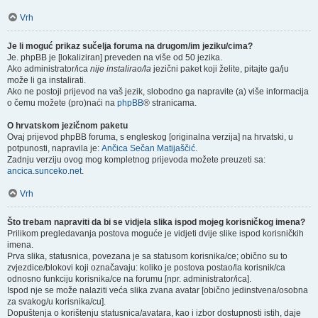
Vrh
Je li moguć prikaz sučelja foruma na drugom/im jeziku/cima?
Je. phpBB je [lokaliziran] preveden na više od 50 jezika.
Ako administrator/ica
nije instalirao/la
jezični paket koji želite, pitajte ga/ju
može li ga instalirati.
Ako ne postoji prijevod na vaš jezik, slobodno ga napravite (a) više informacija
o čemu možete (pro)naći na
phpBB
® stranicama.
O hrvatskom jezičnom paketu
Ovaj prijevod phpBB foruma, s engleskog [originalna verzija] na hrvatski, u
potpunosti, napravila je:
Ančica Sečan Matijaščić
.
Zadnju verziju ovog mog kompletnog prijevoda možete preuzeti sa:
ancica.sunceko.net
.
Vrh
Što trebam napraviti da bi se vidjela slika ispod mojeg korisničkog imena?
Prilikom pregledavanja postova moguće je vidjeti dvije slike ispod korisničkih
imena.
Prva slika, statusnica, povezana je sa statusom korisnika/ce; obično su to
zvjezdice/blokovi koji označavaju: koliko je postova postao/la korisnik/ca
odnosno funkciju korisnika/ce na forumu [npr. administrator/ica].
Ispod nje se može nalaziti veća slika zvana avatar [obično jedinstvena/osobna
za svakog/u korisnika/cu].
Dopuštenja o korištenju statusnica/avatara, kao i izbor dostupnosti istih, daje