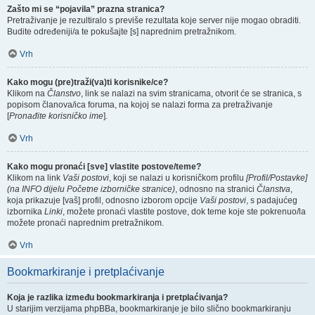
Zašto mi se “pojavila” prazna stranica?
Pretraživanje je rezultiralo s previše rezultata koje server nije mogao obraditi.
Budite određeniji/a te pokušajte [s] naprednim pretražnikom.
Vrh
Kako mogu (pre)traži(va)ti korisnike/ce?
Klikom na
Članstvo
, link se nalazi na svim stranicama, otvorit će se stranica, s
popisom članova/ica foruma, na kojoj se nalazi forma za pretraživanje
[
Pronađite korisničko ime
].
Vrh
Kako mogu pronaći [sve] vlastite postove/teme?
Klikom na link
Vaši postovi
, koji se nalazi u korisničkom profilu
[Profil/Postavke]
(na INFO dijelu Početne izborničke stranice)
, odnosno na stranici
Članstva
,
koja prikazuje [vaš] profil, odnosno izborom opcije
Vaši postovi
, s padajućeg
izbornika
Linki
, možete pronaći vlastite postove, dok teme koje ste pokrenuo/la
možete pronaći naprednim pretražnikom.
Vrh
Bookmarkiranje i pretplaćivanje
Koja je razlika između bookmarkiranja i pretplaćivanja?
U starijim verzijama phpBBa, bookmarkiranje je bilo slično bookmarkiranju