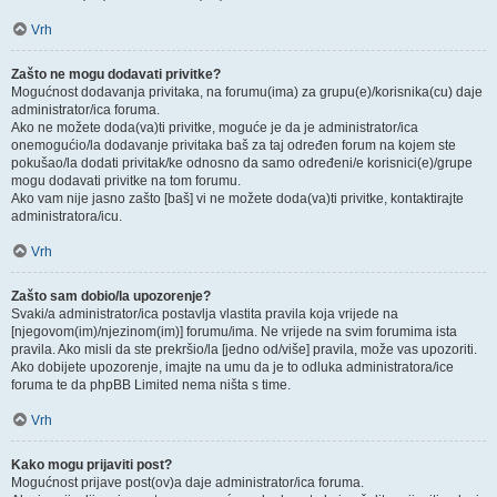
Vrh
Zašto ne mogu dodavati privitke?
Mogućnost dodavanja privitaka, na forumu(ima) za grupu(e)/korisnika(cu) daje
administrator/ica foruma.
Ako ne možete doda(va)ti privitke, moguće je da je administrator/ica
onemogućio/la dodavanje privitaka baš za taj određen forum na kojem ste
pokušao/la dodati privitak/ke odnosno da samo određeni/e korisnici(e)/grupe
mogu dodavati privitke na tom forumu.
Ako vam nije jasno zašto [baš] vi ne možete doda(va)ti privitke, kontaktirajte
administratora/icu.
Vrh
Zašto sam dobio/la upozorenje?
Svaki/a administrator/ica postavlja vlastita pravila koja vrijede na
[njegovom(im)/njezinom(im)] forumu/ima. Ne vrijede na svim forumima ista
pravila. Ako misli da ste prekršio/la [jedno od/više] pravila, može vas upozoriti.
Ako dobijete upozorenje, imajte na umu da je to odluka administratora/ice
foruma te da phpBB Limited nema ništa s time.
Vrh
Kako mogu prijaviti post?
Mogućnost prijave post(ov)a daje administrator/ica foruma.