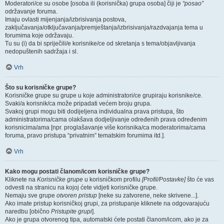
Moderatori/ce su osobe [osoba ili (korisnička) grupa osoba] čiji je
“posao”
održavanje foruma.
Imaju ovlasti mijenjanja/izbrisivanja postova,
zaključavanja/otključavanja/premještanja/izbrisivanja/razdvajanja tema u
forumima koje održavaju.
Tu su (i) da bi spriječili/e korisnike/ce od skretanja s tema/objavljivanja
nedopuštenih sadržaja i sl.
Vrh
Što su korisničke grupe?
Korisničke grupe su grupe u koje administratori/ce grupiraju korisnike/ce.
Svaki/a korisnik/ca može pripadati većem broju grupa.
Svakoj grupi mogu biti dodijeljena individualna prava pristupa, što
administratorima/cama olakšava dodjeljivanje određenih prava određenim
korisnicima/ama [npr. proglašavanje više korisnika/ca moderatorima/cama
foruma, pravo pristupa “privatnim” tematskim forumima itd.].
Vrh
Kako mogu postati članom/icom korisničke grupe?
Kliknete na
Korisničke grupe
u korisničkom profilu
[Profil/Postavke]
što će vas
odvesti na stranicu na kojoj ćete vidjeti korisničke grupe.
Nemaju sve grupe
otvoren pristup
[neke su zatvorene, neke skrivene...].
Ako imate pristup korisničkoj grupi, za pristupanje kliknete na odgovarajuću
naredbu [obično
Pristupite grupi
].
Ako je grupa otvorenog tipa, automatski ćete postati članom/icom, ako je za