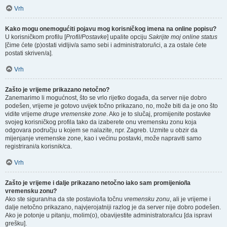
Vrh
Kako mogu onemogućiti pojavu mog korisničkog imena na online popisu?
U korisničkom profilu [
Profil/Postavke
] upalite opciju
Sakrijte moj online status
[čime ćete (p)ostati vidljiv/a samo sebi i administratoru/ici, a za ostale ćete
postati skriven/a].
Vrh
Zašto je vrijeme prikazano netočno?
Zanemarimo li mogućnost, što se vrlo rijetko događa, da server nije dobro
podešen, vrijeme je gotovo uvijek točno prikazano, no, može biti da je ono što
vidite vrijeme
druge vremenske zone
. Ako je to slučaj, promijenite postavke
svojeg korisničkog profila tako da izaberete onu vremensku zonu koja
odgovara području u kojem se nalazite, npr. Zagreb. Uzmite u obzir da
mijenjanje vremenske zone, kao i većinu postavki, može napraviti samo
registrirani/a korisnik/ca.
Vrh
Zašto je vrijeme i dalje prikazano netočno iako sam promijenio/la
vremensku zonu?
Ako ste siguran/na da ste postavio/la točnu
vremensku zonu
, ali je vrijeme i
dalje netočno prikazano, najvjerojatniji razlog je da server nije dobro podešen.
Ako je potonje u pitanju, molim(o), obavijestite administratora/icu [da ispravi
grešku].