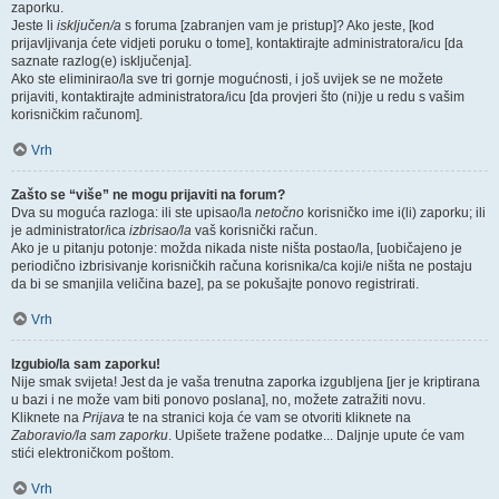
zaporku.
Jeste li
isključen/a
s foruma [zabranjen vam je pristup]? Ako jeste, [kod
prijavljivanja ćete vidjeti poruku o tome], kontaktirajte administratora/icu [da
saznate razlog(e) isključenja].
Ako ste eliminirao/la sve tri gornje mogućnosti, i još uvijek se ne možete
prijaviti, kontaktirajte administratora/icu [da provjeri što (ni)je u redu s vašim
korisničkim računom].
Vrh
Zašto se “više” ne mogu prijaviti na forum?
Dva su moguća razloga: ili ste upisao/la
netočno
korisničko ime i(li) zaporku; ili
je administrator/ica
izbrisao/la
vaš korisnički račun.
Ako je u pitanju potonje: možda nikada niste ništa postao/la, [uobičajeno je
periodično izbrisivanje korisničkih računa korisnika/ca koji/e ništa ne postaju
da bi se smanjila veličina baze], pa se pokušajte ponovo registrirati.
Vrh
Izgubio/la sam zaporku!
Nije smak svijeta! Jest da je vaša trenutna zaporka izgubljena [jer je kriptirana
u bazi i ne može vam biti ponovo poslana], no, možete zatražiti novu.
Kliknete na
Prijava
te na stranici koja će vam se otvoriti kliknete na
Zaboravio/la sam zaporku
. Upišete tražene podatke... Daljnje upute će vam
stići elektroničkom poštom.
Vrh