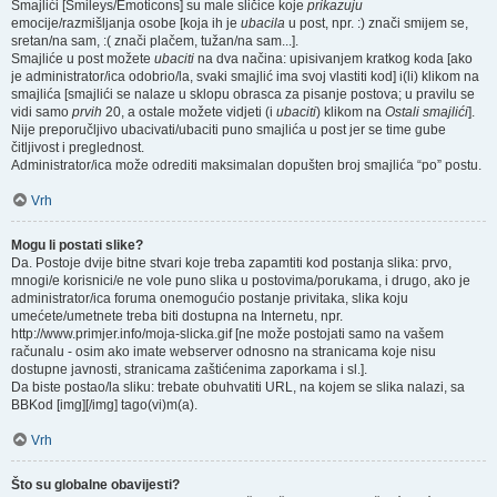
Smajlići [Smileys/Emoticons] su male sličice koje
prikazuju
emocije/razmišljanja osobe [koja ih je
ubacila
u post, npr. :) znači smijem se,
sretan/na sam, :( znači plačem, tužan/na sam...].
Smajliće u post možete
ubaciti
na dva načina: upisivanjem kratkog koda [ako
je administrator/ica odobrio/la, svaki smajlić ima svoj vlastiti kod] i(li) klikom na
smajlića [smajlići se nalaze u sklopu obrasca za pisanje postova; u pravilu se
vidi samo
prvih
20, a ostale možete vidjeti (i
ubaciti
) klikom na
Ostali smajlići
].
Nije preporučljivo ubacivati/ubaciti puno smajlića u post jer se time gube
čitljivost i preglednost.
Administrator/ica može odrediti maksimalan dopušten broj smajlića “po” postu.
Vrh
Mogu li postati slike?
Da. Postoje dvije bitne stvari koje treba zapamtiti kod postanja slika: prvo,
mnogi/e korisnici/e ne vole puno slika u postovima/porukama, i drugo, ako je
administrator/ica foruma onemogućio postanje privitaka, slika koju
umećete/umetnete treba biti dostupna na Internetu, npr.
http://www.primjer.info/moja-slicka.gif [ne može postojati samo na vašem
računalu - osim ako imate webserver odnosno na stranicama koje nisu
dostupne javnosti, stranicama zaštićenima zaporkama i sl.].
Da biste postao/la sliku: trebate obuhvatiti URL, na kojem se slika nalazi, sa
BBKod [img][/img] tago(vi)m(a).
Vrh
Što su globalne obavijesti?