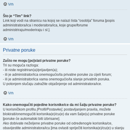
Vrh
Što je “Tim” link?
Link koji vodi na stranicu na kojoj se nalazi lista “osoblja” foruma [popis
administratora/ica i moderatora/ica, koje grupe/forume
administriraju/moderiraju i sl.].
Vrh
Privatne poruke
Zašto ne mogu [po]slati privatne poruke?
Tri su moguća razloga:
- ili niste registriran(a)/prijavljen(a);
- ili je administrator/ica onemogućio/la privatne poruke za cijeli forum;
- ili je administrator/ica vama onemogućio/la slanje privatnih poruka.
U potonjem slučaju zatražite objašnjenje od administratora/ice.
Vrh
Kako onemogućiti pojedine korisnike/ce da mi šalju privatne poruke?
U korisničkom profilu
[Profil/Postavke]
, postavljanjem pravila, možete
blokirati/onemogućiti korisnika(e)/cu(e) da vam šalje(u) privatne poruke
[poruke će automatski biti izbrisane].
Ako dobivate neželjene privatne poruke od određenog/e korisnika/ce,
obavijestite administratora/icu [ima ovlasti spriječiti korisnika(e)/cu(e) u slanju