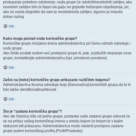
pristupanje potrebno odobrenje, vođa grupe će odobriti/neodobriti zahtjev, ako
neodobri zahtjev bilo bi lijepo da ga/ju ne gnjavite traženjem objašnjenja, jer,
ako se zaista dogodilo da vam je neodobrio/la zahtjev, sigurno je imao/la
dobar razlog.
Vrh
Kako mogu postati vođa korisničke grupe?
Korisničke grupe inicijalno kreira administrator/ica pri čemu odmah određuje i
vođu grupe.
Ako želite postati vođom već postojeće grupe ili, pak, (za)tražiti otvaranje nove
grupe, kontaktirajte administratora/icu [npr. privatnom porukom].
Vrh
Zašto su [neke] korisničke grupe prikazane različitim bojama?
Administrator/ica foruma određuje boje [članova/ica] korisničkih grupa da bi ih
bilo lakše identificirati/razlikovati.
Vrh
Što je “zadana korisnička grupa”?
Ako ste član/ica više od jedne grupe, postavke vaše zadane grupe odnosit će
se na prikaz vašeg korisničkog imena u smislu kojom će bojom te s kojim
statusom biti prikazano. Administrator/ica može odobriti promjenu zadane
grupe putem korisničkog profila
[Profil/Postavke]
.