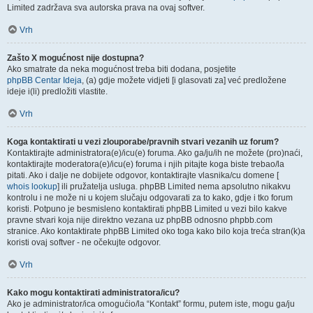
Limited zadržava sva autorska prava na ovaj softver.
Vrh
Zašto X mogućnost nije dostupna?
Ako smatrate da neka mogućnost treba biti dodana, posjetite
phpBB Centar Ideja
, (a) gdje možete vidjeti [i glasovati za] već predložene
ideje i(li) predložiti vlastite.
Vrh
Koga kontaktirati u vezi zlouporabe/pravnih stvari vezanih uz forum?
Kontaktirajte administratora(e)/icu(e) foruma. Ako ga/ju/ih ne možete (pro)naći,
kontaktirajte moderatora(e)/icu(e) foruma i njih pitajte koga biste trebao/la
pitati. Ako i dalje ne dobijete odgovor, kontaktirajte vlasnika/cu domene [
whois lookup
] ili pružatelja usluga. phpBB Limited nema apsolutno nikakvu
kontrolu i ne može ni u kojem slučaju odgovarati za to kako, gdje i tko forum
koristi. Potpuno je besmisleno kontaktirati phpBB Limited u vezi bilo kakve
pravne stvari koja nije direktno vezana uz phpBB odnosno phpbb.com
stranice. Ako kontaktirate phpBB Limited oko toga kako bilo koja treća stran(k)a
koristi ovaj softver - ne očekujte odgovor.
Vrh
Kako mogu kontaktirati administratora/icu?
Ako je administrator/ica omogućio/la “Kontakt” formu, putem iste, mogu ga/ju