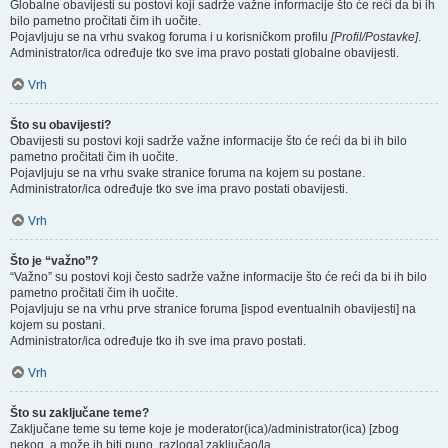
Globalne obavijesti su postovi koji sadrže važne informacije što će reći da bi ih
bilo pametno pročitati čim ih uočite.
Pojavljuju se na vrhu svakog foruma i u korisničkom profilu
[Profil/Postavke]
.
Administrator/ica određuje tko sve ima pravo postati globalne obavijesti.
Vrh
Što su obavijesti?
Obavijesti su postovi koji sadrže važne informacije što će reći da bi ih bilo
pametno pročitati čim ih uočite.
Pojavljuju se na vrhu svake stranice foruma na kojem su postane.
Administrator/ica određuje tko sve ima pravo postati obavijesti.
Vrh
Što je “važno”?
“Važno” su postovi koji često sadrže važne informacije što će reći da bi ih bilo
pametno pročitati čim ih uočite.
Pojavljuju se na vrhu prve stranice foruma [ispod eventualnih obavijesti] na
kojem su postani.
Administrator/ica određuje tko ih sve ima pravo postati.
Vrh
Što su zaključane teme?
Zaključane teme su teme koje je moderator(ica)/administrator(ica) [zbog
nekog, a može ih biti puno, razloga] zaključao/la.