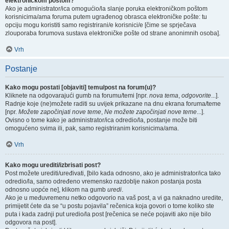
elektroničkom poštom?
Ako je administrator/ica omogućio/la slanje poruka elektroničkom poštom
korisnicima/ama foruma putem ugrađenog obrasca elektroničke pošte: tu
opciju mogu koristiti samo registrirani/e korisnici/e [čime se sprječava
zlouporaba forumova sustava elektroničke pošte od strane anonimnih osoba].
Vrh
Postanje
Kako mogu postati [objaviti] temu/post na forum(u)?
Kliknete na odgovarajući gumb na forumu/temi [npr.
nova tema
,
odgovorite
...].
Radnje koje (ne)možete raditi su uvijek prikazane na dnu ekrana foruma/teme
[npr.
Možete započinjati nove teme
,
Ne možete započinjati nove teme
...].
Ovisno o tome kako je administrator/ica odredio/la, postanje može biti
omogućeno svima ili, pak, samo registriranim korisnicima/ama.
Vrh
Kako mogu urediti/izbrisati post?
Post možete urediti/uređivati, [bilo kada odnosno, ako je administrator/ica tako
odredio/la, samo određeno vremensko razdoblje nakon postanja posta
odnosno uopće ne], klikom na gumb
uredi
.
Ako je u međuvremenu netko odgovorio na vaš post, a vi ga naknadno uredite,
primijetit ćete da se “u postu pojavila” rečenica koja govori o tome koliko ste
puta i kada zadnji put uredio/la post [rečenica se neće pojaviti ako nije bilo
odgovora na post].