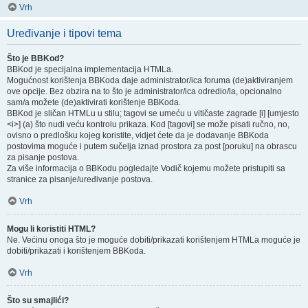
Vrh
Uređivanje i tipovi tema
Što je BBKod?
BBKod je specijalna implementacija HTMLa.
Mogućnost korištenja BBKoda daje administrator/ica foruma (de)aktiviranjem
ove opcije. Bez obzira na to što je administrator/ica odredio/la, opcionalno
sam/a možete (de)aktivirati korištenje BBKoda.
BBKod je sličan HTMLu u stilu; tagovi se umeću u vitičaste zagrade [i] [umjesto
<i>] (a) što nudi veću kontrolu prikaza. Kod [tagovi] se može pisati ručno, no,
ovisno o predlošku kojeg koristite, vidjet ćete da je dodavanje BBKoda
postovima moguće i putem sučelja iznad prostora za post [poruku] na obrascu
za pisanje postova.
Za više informacija o BBKodu pogledajte Vodič kojemu možete pristupiti sa
stranice za pisanje/uređivanje postova.
Vrh
Mogu li koristiti HTML?
Ne. Većinu onoga što je moguće dobiti/prikazati korištenjem HTMLa moguće je
dobiti/prikazati i korištenjem BBKoda.
Vrh
Što su smajlići?