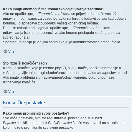
Kako mogu onemogućiti automatsko odjavljivanje s foruma?
Ako ne upalite opciju
“Zapamtite me”
kada se prijavite, forum će vas držati
prijavljenim/om samo za vašeg boravka na forumu [odjavit će vas kad odete s
foruma]. To sprječava zlouporabu vašeg korisničkog računa.
Da biste ostao/la prijavljen/a, upalite opciju
“Zapamtite me”
prilikom
prijavljivanja [što nije preporučljivo ako forumu pristupate s tuđeg, a ne sa
svojeg računala].
Spomenuta opcija je vidljiva samo ako ju je administrator/ica omogućio/la.
Vrh
Što “Izbriši kolačiće” radi?
Izbrisuje kolačiće koje je kreirao phpBB, a koji, inače, sadrže informacije o
vašem prijavljivanju, pregledanim/pročitanim forumima/temama/postovima i sl.
Ako imate problema s prijavljivanjem/odjavljivanjem, [obično] pomaže
izbrisivanje kolačića.
Vrh
Korisničke postavke
Kako mogu promijeniti svoje postavke?
Sve vaše postavke, ako ste registriran/a, pohranjene su u bazi.
Prijavite se
i kliknete na link
Profil/Postavke
što će vas odvesti na stranicu na
kojoj možete promijenite sve svoje postavke.