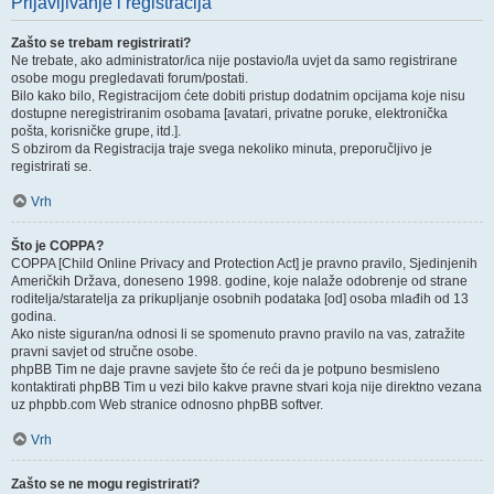
Prijavljivanje i registracija
Zašto se trebam registrirati?
Ne trebate, ako administrator/ica nije postavio/la uvjet da samo registrirane
osobe mogu pregledavati forum/postati.
Bilo kako bilo, Registracijom ćete dobiti pristup dodatnim opcijama koje nisu
dostupne neregistriranim osobama [avatari, privatne poruke, elektronička
pošta, korisničke grupe, itd.].
S obzirom da Registracija traje svega nekoliko minuta, preporučljivo je
registrirati se.
Vrh
Što je COPPA?
COPPA [Child Online Privacy and Protection Act] je pravno pravilo, Sjedinjenih
Američkih Država, doneseno 1998. godine, koje nalaže odobrenje od strane
roditelja/staratelja za prikupljanje osobnih podataka [od] osoba mlađih od 13
godina.
Ako niste siguran/na odnosi li se spomenuto pravno pravilo na vas, zatražite
pravni savjet od stručne osobe.
phpBB Tim ne daje pravne savjete što će reći da je potpuno besmisleno
kontaktirati phpBB Tim u vezi bilo kakve pravne stvari koja nije direktno vezana
uz phpbb.com Web stranice odnosno phpBB softver.
Vrh
Zašto se ne mogu registrirati?