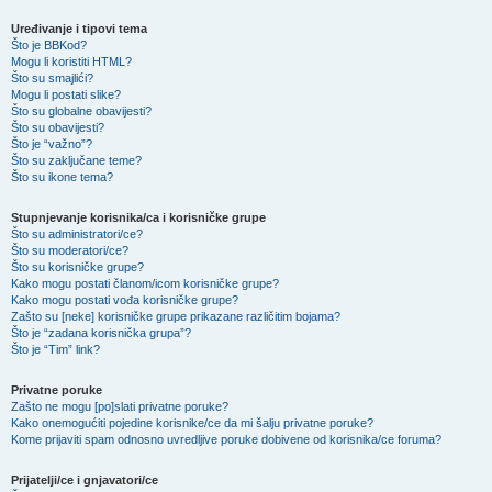
Uređivanje i tipovi tema
Što je BBKod?
Mogu li koristiti HTML?
Što su smajlići?
Mogu li postati slike?
Što su globalne obavijesti?
Što su obavijesti?
Što je “važno”?
Što su zaključane teme?
Što su ikone tema?
Stupnjevanje korisnika/ca i korisničke grupe
Što su administratori/ce?
Što su moderatori/ce?
Što su korisničke grupe?
Kako mogu postati članom/icom korisničke grupe?
Kako mogu postati vođa korisničke grupe?
Zašto su [neke] korisničke grupe prikazane različitim bojama?
Što je “zadana korisnička grupa”?
Što je “Tim” link?
Privatne poruke
Zašto ne mogu [po]slati privatne poruke?
Kako onemogućiti pojedine korisnike/ce da mi šalju privatne poruke?
Kome prijaviti spam odnosno uvredljive poruke dobivene od korisnika/ce foruma?
Prijatelji/ce i gnjavatori/ce