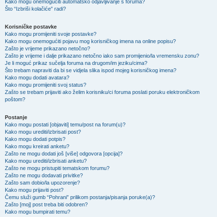
Kako mogu onemogućiti automatsko odjavljivanje s foruma?
Što “Izbriši kolačiće” radi?
Korisničke postavke
Kako mogu promijeniti svoje postavke?
Kako mogu onemogućiti pojavu mog korisničkog imena na online popisu?
Zašto je vrijeme prikazano netočno?
Zašto je vrijeme i dalje prikazano netočno iako sam promijenio/la vremensku zonu?
Je li moguć prikaz sučelja foruma na drugom/im jeziku/cima?
Što trebam napraviti da bi se vidjela slika ispod mojeg korisničkog imena?
Kako mogu dodati avatara?
Kako mogu promijeniti svoj status?
Zašto se trebam prijaviti ako želim korisniku/ci foruma poslati poruku elektroničkom
poštom?
Postanje
Kako mogu postati [objaviti] temu/post na forum(u)?
Kako mogu urediti/izbrisati post?
Kako mogu dodati potpis?
Kako mogu kreirati anketu?
Zašto ne mogu dodati još [više] odgovora [opcija]?
Kako mogu urediti/izbrisati anketu?
Zašto ne mogu pristupiti tematskom forumu?
Zašto ne mogu dodavati privitke?
Zašto sam dobio/la upozorenje?
Kako mogu prijaviti post?
Čemu služi gumb “Pohrani” prilikom postanja/pisanja poruke(a)?
Zašto [moj] post treba biti odobren?
Kako mogu bumpirati temu?