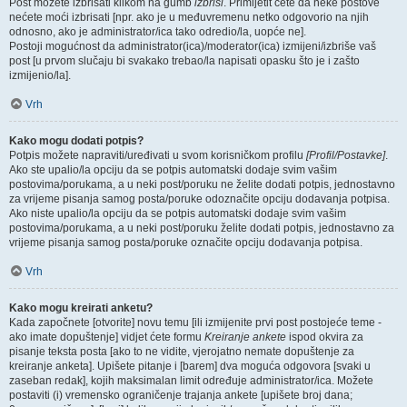
Post možete izbrisati klikom na gumb
izbriši
. Primijetit ćete da neke postove
nećete moći izbrisati [npr. ako je u međuvremenu netko odgovorio na njih
odnosno, ako je administrator/ica tako odredio/la, uopće ne].
Postoji mogućnost da administrator(ica)/moderator(ica) izmijeni/izbriše vaš
post [u prvom slučaju bi svakako trebao/la napisati opasku što je i zašto
izmijenio/la].
Vrh
Kako mogu dodati potpis?
Potpis možete napraviti/uređivati u svom korisničkom profilu
[Profil/Postavke]
.
Ako ste upalio/la opciju da se potpis automatski dodaje svim vašim
postovima/porukama, a u neki post/poruku ne želite dodati potpis, jednostavno
za vrijeme pisanja samog posta/poruke odoznačite opciju dodavanja potpisa.
Ako niste upalio/la opciju da se potpis automatski dodaje svim vašim
postovima/porukama, a u neki post/poruku želite dodati potpis, jednostavno za
vrijeme pisanja samog posta/poruke označite opciju dodavanja potpisa.
Vrh
Kako mogu kreirati anketu?
Kada započnete [otvorite] novu temu [ili izmijenite prvi post postojeće teme -
ako imate dopuštenje] vidjet ćete formu
Kreiranje ankete
ispod okvira za
pisanje teksta posta [ako to ne vidite, vjerojatno nemate dopuštenje za
kreiranje anketa]. Upišete pitanje i [barem] dva moguća odgovora [svaki u
zaseban redak], kojih maksimalan limit određuje administrator/ica. Možete
postaviti (i) vremensko ograničenje trajanja ankete [upišete broj dana;