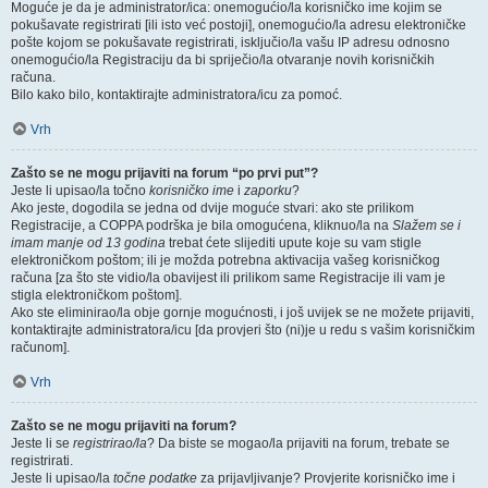
Moguće je da je administrator/ica: onemogućio/la korisničko ime kojim se
pokušavate registrirati [ili isto već postoji], onemogućio/la adresu elektroničke
pošte kojom se pokušavate registrirati, isključio/la vašu IP adresu odnosno
onemogućio/la Registraciju da bi spriječio/la otvaranje novih korisničkih
računa.
Bilo kako bilo, kontaktirajte administratora/icu za pomoć.
Vrh
Zašto se ne mogu prijaviti na forum “po prvi put”?
Jeste li upisao/la točno
korisničko ime
i
zaporku
?
Ako jeste, dogodila se jedna od dvije moguće stvari: ako ste prilikom
Registracije, a COPPA podrška je bila omogućena, kliknuo/la na
Slažem se i
imam manje od 13 godina
trebat ćete slijediti upute koje su vam stigle
elektroničkom poštom; ili je možda potrebna aktivacija vašeg korisničkog
računa [za što ste vidio/la obavijest ili prilikom same Registracije ili vam je
stigla elektroničkom poštom].
Ako ste eliminirao/la obje gornje mogućnosti, i još uvijek se ne možete prijaviti,
kontaktirajte administratora/icu [da provjeri što (ni)je u redu s vašim korisničkim
računom].
Vrh
Zašto se ne mogu prijaviti na forum?
Jeste li se
registrirao/la
? Da biste se mogao/la prijaviti na forum, trebate se
registrirati.
Jeste li upisao/la
točne podatke
za prijavljivanje? Provjerite korisničko ime i