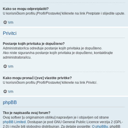
Kako se mogu odpretplatiti?
U korisničkom profilu
[Profil/Postavke]
kliknete na link
Pretplate
i slijedite upute.
Vrh
Privitci
Postanje kojih privitaka je dopušteno?
Administrator/ica određuje postanje kojih privitaka je dopušteno.
Ako niste siguran/na postanje kojih privitaka je dopušteno, kontaktirajte
administratora/icu.
Vrh
Kako mogu pronaći [sve] vlastite privitke?
U korisničkom profilu
[Profil/Postavke]
kliknete na link
Privitci
.
Vrh
phpBB
Tko je napisao/la ovaj forum?
Ovaj softver [u originalnom obliku] napravljen je i objavljen od strane
phpBB Limited
. Dostupan je pod GNU General Public Licence verzija 2 (GPL-
2.0) i može biti slobodno distribuiran. Za detalje posjetite:
O phpBBu
. phpBB