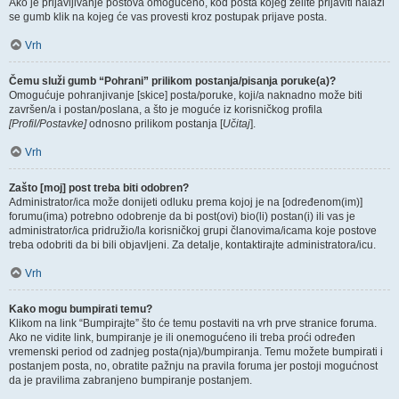
Ako je prijavljivanje postova omogućeno, kod posta kojeg želite prijaviti nalazi
se gumb klik na kojeg će vas provesti kroz postupak prijave posta.
Vrh
Čemu služi gumb “Pohrani” prilikom postanja/pisanja poruke(a)?
Omogućuje pohranjivanje [skice] posta/poruke, koji/a naknadno može biti
završen/a i postan/poslana, a što je moguće iz korisničkog profila
[Profil/Postavke]
odnosno prilikom postanja [
Učitaj
].
Vrh
Zašto [moj] post treba biti odobren?
Administrator/ica može donijeti odluku prema kojoj je na [određenom(im)]
forumu(ima) potrebno odobrenje da bi post(ovi) bio(li) postan(i) ili vas je
administrator/ica pridružio/la korisničkoj grupi članovima/icama koje postove
treba odobriti da bi bili objavljeni. Za detalje, kontaktirajte administratora/icu.
Vrh
Kako mogu bumpirati temu?
Klikom na link “Bumpirajte” što će temu postaviti na vrh prve stranice foruma.
Ako ne vidite link, bumpiranje je ili onemogućeno ili treba proći određen
vremenski period od zadnjeg posta(nja)/bumpiranja. Temu možete bumpirati i
postanjem posta, no, obratite pažnju na pravila foruma jer postoji mogućnost
da je pravilima zabranjeno bumpiranje postanjem.