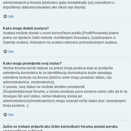
administrator/ica foruma [slobodno ga/ju kontaktirajte (sa) zamolbom o
dopuštenju statusnica/avatara ako isto/a nije dao/la].
Vrh
Kako mogu dodati avatara?
Avatara možete dodati u svom korisničkom profilu
[Profil/Postavke]
putem
jedne od sljedeće četiri metode: korištenjem Gravatara, (iza)biranjem iz
Galerije avatara, linkanjem na avatara odnosno pohranjivanjem avatara.
Vrh
Kako mogu promijeniti svoj status?
Većina foruma koristi statuse za prikaz broja postova koje je postao/la
određeni/a korisnik/ca te za identifikaciju korisnika/ca koji/e obavljaju
određene funkcije na forumu [obično oni/e imaju poseban status, npr.
administratori/ce, moderatori/ce].
U pravilu, svoj status ne možete direktno promijeniti.
Zloupotrebljavanje foruma, u smislu postanja puno postova samo zato da bi se
dosegao što veći status, nema nikakvog smisla jer
administratori(ce)/moderatori(ce) mogu
smanjiti
nečiji status [npr. smanjenjem
broja postova...].
Vrh
Zašto se trebam prijaviti ako želim korisniku/ci foruma poslati poruku