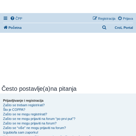
CroL Forum
ČPP
Registracija
Prijava
P
Početna
CroL Portal
r
e
t
r
a
ž
n
i
Često postavlje(a)na pitanja
k
Prijavljivanje i registracija
Zašto se trebam registrirati?
Što je COPPA?
Zašto se ne mogu registrirati?
Zašto se ne mogu prijaviti na forum “po prvi put”?
Zašto se ne mogu prijaviti na forum?
Zašto se “više” ne mogu prijaviti na forum?
Izgubio/la sam zaporku!