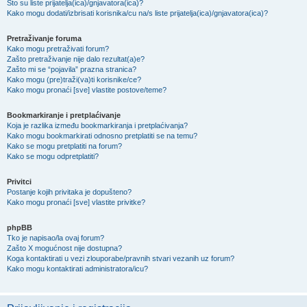
Što su liste prijatelja(ica)/gnjavatora(ica)?
Kako mogu dodati/izbrisati korisnika/cu na/s liste prijatelja(ica)/gnjavatora(ica)?
Pretraživanje foruma
Kako mogu pretraživati forum?
Zašto pretraživanje nije dalo rezultat(a)e?
Zašto mi se “pojavila” prazna stranica?
Kako mogu (pre)traži(va)ti korisnike/ce?
Kako mogu pronaći [sve] vlastite postove/teme?
Bookmarkiranje i pretplaćivanje
Koja je razlika između bookmarkiranja i pretplaćivanja?
Kako mogu bookmarkirati odnosno pretplatiti se na temu?
Kako se mogu pretplatiti na forum?
Kako se mogu odpretplatiti?
Privitci
Postanje kojih privitaka je dopušteno?
Kako mogu pronaći [sve] vlastite privitke?
phpBB
Tko je napisao/la ovaj forum?
Zašto X mogućnost nije dostupna?
Koga kontaktirati u vezi zlouporabe/pravnih stvari vezanih uz forum?
Kako mogu kontaktirati administratora/icu?