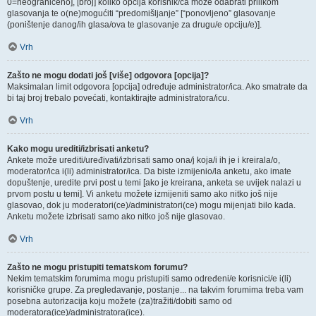
0=neograničeno], [broj] koliko opcija korisnik/ca može odabrati prilikom
glasovanja te o(ne)mogućiti “predomišljanje” [“ponovljeno” glasovanje
(poništenje danog/ih glasa/ova te glasovanje za drugu/e opciju/e)].
Vrh
Zašto ne mogu dodati još [više] odgovora [opcija]?
Maksimalan limit odgovora [opcija] određuje administrator/ica. Ako smatrate da
bi taj broj trebalo povećati, kontaktirajte administratora/icu.
Vrh
Kako mogu urediti/izbrisati anketu?
Ankete može urediti/uređivati/izbrisati samo ona/j koja/i ih je i kreirala/o,
moderator/ica i(li) administrator/ica. Da biste izmijenio/la anketu, ako imate
dopuštenje, uredite prvi post u temi [ako je kreirana, anketa se uvijek nalazi u
prvom postu u temi]. Vi anketu možete izmijeniti samo ako nitko još nije
glasovao, dok ju moderatori(ce)/administratori(ce) mogu mijenjati bilo kada.
Anketu možete izbrisati samo ako nitko još nije glasovao.
Vrh
Zašto ne mogu pristupiti tematskom forumu?
Nekim tematskim forumima mogu pristupiti samo određeni/e korisnici/e i(li)
korisničke grupe. Za pregledavanje, postanje... na takvim forumima treba vam
posebna autorizacija koju možete (za)tražiti/dobiti samo od
moderatora(ice)/administratora(ice).