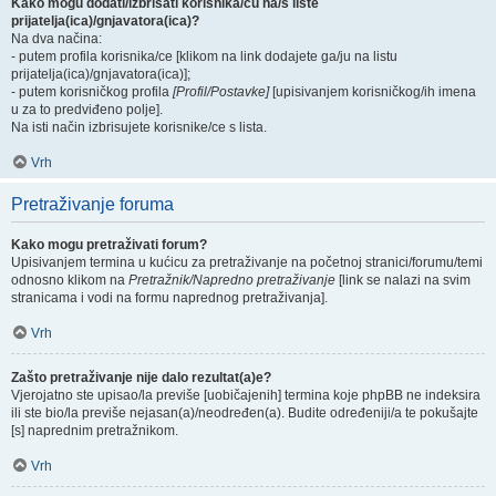
Kako mogu dodati/izbrisati korisnika/cu na/s liste
prijatelja(ica)/gnjavatora(ica)?
Na dva načina:
- putem profila korisnika/ce [klikom na link dodajete ga/ju na listu
prijatelja(ica)/gnjavatora(ica)];
- putem korisničkog profila
[Profil/Postavke]
[upisivanjem korisničkog/ih imena
u za to predviđeno polje].
Na isti način izbrisujete korisnike/ce s lista.
Vrh
Pretraživanje foruma
Kako mogu pretraživati forum?
Upisivanjem termina u kućicu za pretraživanje na početnoj stranici/forumu/temi
odnosno klikom na
Pretražnik/Napredno pretraživanje
[link se nalazi na svim
stranicama i vodi na formu naprednog pretraživanja].
Vrh
Zašto pretraživanje nije dalo rezultat(a)e?
Vjerojatno ste upisao/la previše [uobičajenih] termina koje phpBB ne indeksira
ili ste bio/la previše nejasan(a)/neodređen(a). Budite određeniji/a te pokušajte
[s] naprednim pretražnikom.
Vrh