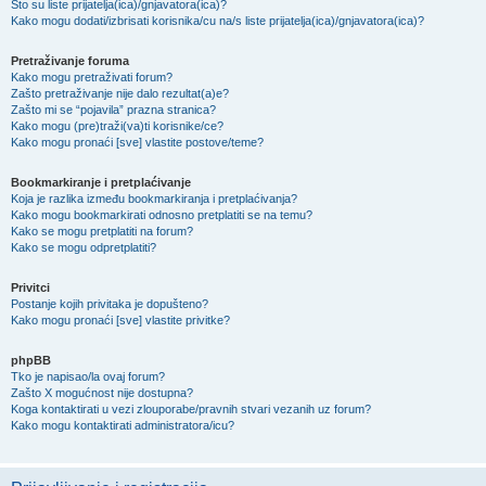
Što su liste prijatelja(ica)/gnjavatora(ica)?
Kako mogu dodati/izbrisati korisnika/cu na/s liste prijatelja(ica)/gnjavatora(ica)?
Pretraživanje foruma
Kako mogu pretraživati forum?
Zašto pretraživanje nije dalo rezultat(a)e?
Zašto mi se “pojavila” prazna stranica?
Kako mogu (pre)traži(va)ti korisnike/ce?
Kako mogu pronaći [sve] vlastite postove/teme?
Bookmarkiranje i pretplaćivanje
Koja je razlika između bookmarkiranja i pretplaćivanja?
Kako mogu bookmarkirati odnosno pretplatiti se na temu?
Kako se mogu pretplatiti na forum?
Kako se mogu odpretplatiti?
Privitci
Postanje kojih privitaka je dopušteno?
Kako mogu pronaći [sve] vlastite privitke?
phpBB
Tko je napisao/la ovaj forum?
Zašto X mogućnost nije dostupna?
Koga kontaktirati u vezi zlouporabe/pravnih stvari vezanih uz forum?
Kako mogu kontaktirati administratora/icu?