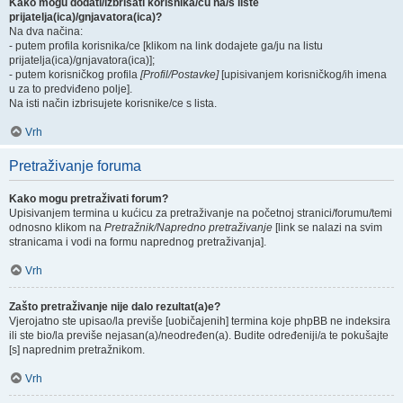
Kako mogu dodati/izbrisati korisnika/cu na/s liste
prijatelja(ica)/gnjavatora(ica)?
Na dva načina:
- putem profila korisnika/ce [klikom na link dodajete ga/ju na listu
prijatelja(ica)/gnjavatora(ica)];
- putem korisničkog profila
[Profil/Postavke]
[upisivanjem korisničkog/ih imena
u za to predviđeno polje].
Na isti način izbrisujete korisnike/ce s lista.
Vrh
Pretraživanje foruma
Kako mogu pretraživati forum?
Upisivanjem termina u kućicu za pretraživanje na početnoj stranici/forumu/temi
odnosno klikom na
Pretražnik/Napredno pretraživanje
[link se nalazi na svim
stranicama i vodi na formu naprednog pretraživanja].
Vrh
Zašto pretraživanje nije dalo rezultat(a)e?
Vjerojatno ste upisao/la previše [uobičajenih] termina koje phpBB ne indeksira
ili ste bio/la previše nejasan(a)/neodređen(a). Budite određeniji/a te pokušajte
[s] naprednim pretražnikom.
Vrh