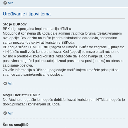
Vrh
Uređivanje i tipovi tema
Što je BBKod?
BBKod je specijalna implementacija HTMLa.
Mogućnost korištenja BBKoda daje administrator/ica foruma (de)aktiviranjem
ove opcije. Bez obzira na to što je administrator/ica odredio/la, opcionalno
sam/a možete (de)aktivirati korištenje BBKoda.
BBKod je sličan HTMLu u stilu; tagovi se umeću u vitičaste zagrade [i] [umjesto
<i>] (a) što nudi veću kontrolu prikaza. Kod [tagovi] se može pisati ručno, no,
ovisno o predlošku kojeg koristite, vidjet ćete da je dodavanje BBKoda
postovima moguće i putem sučelja iznad prostora za post [poruku] na obrascu
za pisanje postova.
Za više informacija o BBKodu pogledajte Vodič kojemu možete pristupiti sa
stranice za pisanje/uređivanje postova.
Vrh
Mogu li koristiti HTML?
Ne. Većinu onoga što je moguće dobiti/prikazati korištenjem HTMLa moguće je
dobiti/prikazati i korištenjem BBKoda.
Vrh
Što su smajlići?