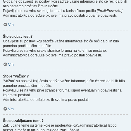
Globalne obavijesti su postovi koji sadrže važne informacije što će reći da bi ih
bilo pametno pročitati čim ih uočite.
Pojavljuju se na vrhu svakog foruma i u korisničkom profilu
[Profil/Postavke]
.
Administrator/ica određuje tko sve ima pravo postati globalne obavijesti.
Vrh
Što su obavijesti?
Obavijesti su postovi koji sadrže važne informacije što će reći da bi ih bilo
pametno pročitati čim ih uočite.
Pojavljuju se na vrhu svake stranice foruma na kojem su postane.
Administrator/ica određuje tko sve ima pravo postati obavijesti.
Vrh
Što je “važno”?
“Važno” su postovi koji često sadrže važne informacije što će reći da bi ih bilo
pametno pročitati čim ih uočite.
Pojavljuju se na vrhu prve stranice foruma [ispod eventualnih obavijesti] na
kojem su postani.
Administrator/ica određuje tko ih sve ima pravo postati.
Vrh
Što su zaključane teme?
Zaključane teme su teme koje je moderator(ica)/administrator(ica) [zbog
nekog, a može ih biti puno, razloga] zaključao/la.