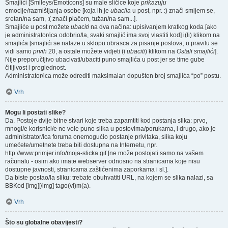
Smajlići [Smileys/Emoticons] su male sličice koje
prikazuju
emocije/razmišljanja osobe [koja ih je
ubacila
u post, npr. :) znači smijem se,
sretan/na sam, :( znači plačem, tužan/na sam...].
Smajliće u post možete
ubaciti
na dva načina: upisivanjem kratkog koda [ako
je administrator/ica odobrio/la, svaki smajlić ima svoj vlastiti kod] i(li) klikom na
smajlića [smajlići se nalaze u sklopu obrasca za pisanje postova; u pravilu se
vidi samo
prvih
20, a ostale možete vidjeti (i
ubaciti
) klikom na
Ostali smajlići
].
Nije preporučljivo ubacivati/ubaciti puno smajlića u post jer se time gube
čitljivost i preglednost.
Administrator/ica može odrediti maksimalan dopušten broj smajlića “po” postu.
Vrh
Mogu li postati slike?
Da. Postoje dvije bitne stvari koje treba zapamtiti kod postanja slika: prvo,
mnogi/e korisnici/e ne vole puno slika u postovima/porukama, i drugo, ako je
administrator/ica foruma onemogućio postanje privitaka, slika koju
umećete/umetnete treba biti dostupna na Internetu, npr.
http://www.primjer.info/moja-slicka.gif [ne može postojati samo na vašem
računalu - osim ako imate webserver odnosno na stranicama koje nisu
dostupne javnosti, stranicama zaštićenima zaporkama i sl.].
Da biste postao/la sliku: trebate obuhvatiti URL, na kojem se slika nalazi, sa
BBKod [img][/img] tago(vi)m(a).
Vrh
Što su globalne obavijesti?