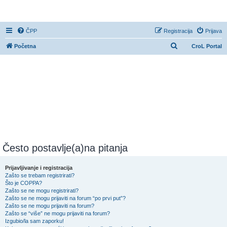
CroL Forum
ČPP
Registracija
Prijava
P
Početna
CroL Portal
r
e
t
r
a
ž
n
i
Često postavlje(a)na pitanja
k
Prijavljivanje i registracija
Zašto se trebam registrirati?
Što je COPPA?
Zašto se ne mogu registrirati?
Zašto se ne mogu prijaviti na forum “po prvi put”?
Zašto se ne mogu prijaviti na forum?
Zašto se “više” ne mogu prijaviti na forum?
Izgubio/la sam zaporku!