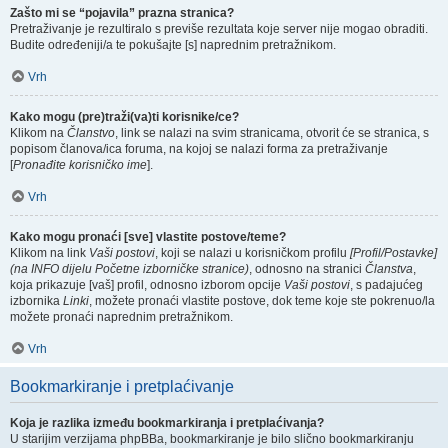
Zašto mi se “pojavila” prazna stranica?
Pretraživanje je rezultiralo s previše rezultata koje server nije mogao obraditi.
Budite određeniji/a te pokušajte [s] naprednim pretražnikom.
Vrh
Kako mogu (pre)traži(va)ti korisnike/ce?
Klikom na
Članstvo
, link se nalazi na svim stranicama, otvorit će se stranica, s
popisom članova/ica foruma, na kojoj se nalazi forma za pretraživanje
[
Pronađite korisničko ime
].
Vrh
Kako mogu pronaći [sve] vlastite postove/teme?
Klikom na link
Vaši postovi
, koji se nalazi u korisničkom profilu
[Profil/Postavke]
(na INFO dijelu Početne izborničke stranice)
, odnosno na stranici
Članstva
,
koja prikazuje [vaš] profil, odnosno izborom opcije
Vaši postovi
, s padajućeg
izbornika
Linki
, možete pronaći vlastite postove, dok teme koje ste pokrenuo/la
možete pronaći naprednim pretražnikom.
Vrh
Bookmarkiranje i pretplaćivanje
Koja je razlika između bookmarkiranja i pretplaćivanja?
U starijim verzijama phpBBa, bookmarkiranje je bilo slično bookmarkiranju