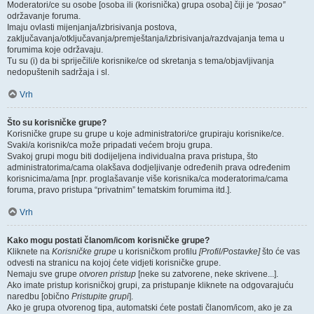
Moderatori/ce su osobe [osoba ili (korisnička) grupa osoba] čiji je
“posao”
održavanje foruma.
Imaju ovlasti mijenjanja/izbrisivanja postova,
zaključavanja/otključavanja/premještanja/izbrisivanja/razdvajanja tema u
forumima koje održavaju.
Tu su (i) da bi spriječili/e korisnike/ce od skretanja s tema/objavljivanja
nedopuštenih sadržaja i sl.
Vrh
Što su korisničke grupe?
Korisničke grupe su grupe u koje administratori/ce grupiraju korisnike/ce.
Svaki/a korisnik/ca može pripadati većem broju grupa.
Svakoj grupi mogu biti dodijeljena individualna prava pristupa, što
administratorima/cama olakšava dodjeljivanje određenih prava određenim
korisnicima/ama [npr. proglašavanje više korisnika/ca moderatorima/cama
foruma, pravo pristupa “privatnim” tematskim forumima itd.].
Vrh
Kako mogu postati članom/icom korisničke grupe?
Kliknete na
Korisničke grupe
u korisničkom profilu
[Profil/Postavke]
što će vas
odvesti na stranicu na kojoj ćete vidjeti korisničke grupe.
Nemaju sve grupe
otvoren pristup
[neke su zatvorene, neke skrivene...].
Ako imate pristup korisničkoj grupi, za pristupanje kliknete na odgovarajuću
naredbu [obično
Pristupite grupi
].
Ako je grupa otvorenog tipa, automatski ćete postati članom/icom, ako je za