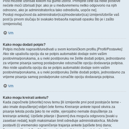
Post možete izbrisati klikom na gumb
izbriši
. Primijetit ćete da neke postove
nećete moći izbrisati [npr. ako je u međuvremenu netko odgovorio na njih
odnosno, ako je administrator/ica tako odredio/la, uopće ne].
Postoji mogućnost da administrator(ica)/moderator(ica) izmijeni/izbriše vaš
post [u prvom slučaju bi svakako trebao/la napisati opasku što je i zašto
izmijenio/la].
Vrh
Kako mogu dodati potpis?
Potpis možete napraviti/uređivati u svom korisničkom profilu
[Profil/Postavke]
.
Ako ste upalio/la opciju da se potpis automatski dodaje svim vašim
postovima/porukama, a u neki post/poruku ne želite dodati potpis, jednostavno
za vrijeme pisanja samog posta/poruke odoznačite opciju dodavanja potpisa.
Ako niste upalio/la opciju da se potpis automatski dodaje svim vašim
postovima/porukama, a u neki post/poruku želite dodati potpis, jednostavno za
vrijeme pisanja samog posta/poruke označite opciju dodavanja potpisa.
Vrh
Kako mogu kreirati anketu?
Kada započnete [otvorite] novu temu [ili izmijenite prvi post postojeće teme -
ako imate dopuštenje] vidjet ćete formu
Kreiranje ankete
ispod okvira za
pisanje teksta posta [ako to ne vidite, vjerojatno nemate dopuštenje za
kreiranje anketa]. Upišete pitanje i [barem] dva moguća odgovora [svaki u
zaseban redak], kojih maksimalan limit određuje administrator/ica. Možete
postaviti (i) vremensko ograničenje trajanja ankete [upišete broj dana;