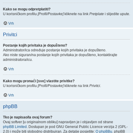
Kako se mogu odpretplatiti?
U korisničkom profilu
[Profil/Postavke]
kliknete na link
Pretplate
i slijedite upute.
Vrh
Privitci
Postanje kojih privitaka je dopušteno?
Administrator/ica određuje postanje kojih privitaka je dopušteno.
Ako niste siguran/na postanje kojih privitaka je dopušteno, kontaktirajte
administratora/icu.
Vrh
Kako mogu pronaći [sve] vlastite privitke?
U korisničkom profilu
[Profil/Postavke]
kliknete na link
Privitci
.
Vrh
phpBB
Tko je napisao/la ovaj forum?
Ovaj softver [u originalnom obliku] napravljen je i objavljen od strane
phpBB Limited
. Dostupan je pod GNU General Public Licence verzija 2 (GPL-
2.0) i može biti slobodno distribuiran. Za detalje posjetite:
O phpBBu
. phpBB