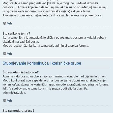
Moguće ih je samo pregledavati [dakle, nije moguće uređivati/izbrisati...
postove...]. Ankete koje se nalaze u njima [ako nisu po određenju] završavaju
istog trena kada moderator(ica)/administrator(ica) zaključa temu.
Ako imate dopuštenje, [vi] možete zaključavati teme koje ste pokrenuo/la.
Vrh
Što su ikone tema?
Ikona teme, [bira ju autor/ica], je sličica povezana s postom, a koja bi trebala
ukazivati na sadržaj posta.
Mogućnost korištenja ikona tema daje administrator/ica foruma.
Vrh
Stupnjevanje korisnika/ca i korisničke grupe
Što su administratori/ce?
Administratori/ce su osobe s najvišom razinom kontrole nad cijelim forumom.
Mogu kontrolirati sve aspekte foruma [postavljanje dopuštenja, isključivanje
korisnika/ca, stvaranje korisničkih grupa/moderatora(ica), moderiranje foruma
itd.], [a sve] ovisno o tome koja im je prava dodijelio/la glavni/a
administrator/ica.
Vrh
Što su moderatori/ce?