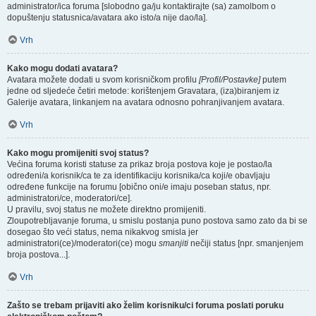
administrator/ica foruma [slobodno ga/ju kontaktirajte (sa) zamolbom o
dopuštenju statusnica/avatara ako isto/a nije dao/la].
Vrh
Kako mogu dodati avatara?
Avatara možete dodati u svom korisničkom profilu
[Profil/Postavke]
putem
jedne od sljedeće četiri metode: korištenjem Gravatara, (iza)biranjem iz
Galerije avatara, linkanjem na avatara odnosno pohranjivanjem avatara.
Vrh
Kako mogu promijeniti svoj status?
Većina foruma koristi statuse za prikaz broja postova koje je postao/la
određeni/a korisnik/ca te za identifikaciju korisnika/ca koji/e obavljaju
određene funkcije na forumu [obično oni/e imaju poseban status, npr.
administratori/ce, moderatori/ce].
U pravilu, svoj status ne možete direktno promijeniti.
Zloupotrebljavanje foruma, u smislu postanja puno postova samo zato da bi se
dosegao što veći status, nema nikakvog smisla jer
administratori(ce)/moderatori(ce) mogu
smanjiti
nečiji status [npr. smanjenjem
broja postova...].
Vrh
Zašto se trebam prijaviti ako želim korisniku/ci foruma poslati poruku