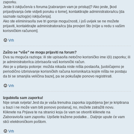
zaporku.
Jeste li
isključen/a
s foruma [zabranjen vam je pristup]? Ako jeste, [kod
prijavljivanja ćete vidjeti poruku o tome], kontaktirajte administratora/icu [da
saznate razlog(e) isključenja].
Ako ste eliminirao/la sve tri gornje mogućnosti, i još uvijek se ne možete
prijaviti, kontaktirajte administratora/icu [da provjeri što (ni)je u redu s vašim
korisničkim računom].
Vrh
Zašto se “više” ne mogu prijaviti na forum?
Dva su moguća razloga: ili ste upisao/la
netočno
korisničko ime i(li) zaporku; ili
je administrator/ica
izbrisao/la
vaš korisnički račun.
Ako je u pitanju potonje: možda nikada niste ništa postao/la, [uobičajeno je
periodično izbrisivanje korisničkih računa korisnika/ca koji/e ništa ne postaju
da bi se smanjila veličina baze], pa se pokušajte ponovo registrirati.
Vrh
Izgubio/la sam zaporku!
Nije smak svijeta! Jest da je vaša trenutna zaporka izgubljena [jer je kriptirana
u bazi i ne može vam biti ponovo poslana], no, možete zatražiti novu.
Kliknete na
Prijava
te na stranici koja će vam se otvoriti kliknete na
Zaboravio/la sam zaporku
. Upišete tražene podatke... Daljnje upute će vam
stići elektroničkom poštom.
Vrh