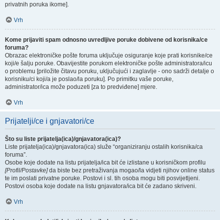
privatnih poruka ikome].
Vrh
Kome prijaviti spam odnosno uvredljive poruke dobivene od korisnika/ce
foruma?
Obrazac elektroničke pošte foruma uključuje osiguranje koje prati korisnike/ce
koji/e šalju poruke. Obavijestite porukom elektroničke pošte administratora/icu
o problemu [priložite čitavu poruku, uključujući i zaglavlje - ono sadrži detalje o
korisniku/ci koji/a je poslao/la poruku]. Po primitku vaše poruke,
administrator/ica može poduzeti [za to predviđene] mjere.
Vrh
Prijatelji/ce i gnjavatori/ce
Što su liste prijatelja(ica)/gnjavatora(ica)?
Liste prijatelja(ica)/gnjavatora(ica) služe “organiziranju ostalih korisnika/ca
foruma”.
Osobe koje dodate na listu prijatelja/ica bit će izlistane u korisničkom profilu
[Profil/Postavke]
da biste bez pretraživanja mogao/la vidjeti njihov online status
te im poslati privatne poruke. Postovi i sl. tih osoba mogu biti posvijetljeni.
Postovi osoba koje dodate na listu gnjavatora/ica bit će zadano skriveni.
Vrh