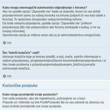
Kako mogu onemogućiti automatsko odjavljivanje s foruma?
Ako ne upalite opciju
“Zapamtite me”
kada se prijavite, forum će vas držati
prijavljenim/om samo za vašeg boravka na forumu [odjavit će vas kad odete s
foruma]. To sprječava zlouporabu vašeg korisničkog računa.
Da biste ostao/la prijavljen/a, upalite opciju
“Zapamtite me”
prilikom
prijavljivanja [što nije preporučljivo ako forumu pristupate s tuđeg, a ne sa
svojeg računala].
Spomenuta opcija je vidljiva samo ako ju je administrator/ica omogućio/la.
Vrh
Što “Izbriši kolačiće” radi?
Izbrisuje kolačiće koje je kreirao phpBB, a koji, inače, sadrže informacije o
vašem prijavljivanju, pregledanim/pročitanim forumima/temama/postovima i sl.
Ako imate problema s prijavljivanjem/odjavljivanjem, [obično] pomaže
izbrisivanje kolačića.
Vrh
Korisničke postavke
Kako mogu promijeniti svoje postavke?
Sve vaše postavke, ako ste registriran/a, pohranjene su u bazi.
Prijavite se
i kliknete na link
Profil/Postavke
što će vas odvesti na stranicu na
kojoj možete promijenite sve svoje postavke.