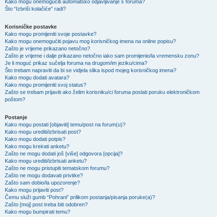
Kako mogu onemogućiti automatsko odjavljivanje s foruma?
Što “Izbriši kolačiće” radi?
Korisničke postavke
Kako mogu promijeniti svoje postavke?
Kako mogu onemogućiti pojavu mog korisničkog imena na online popisu?
Zašto je vrijeme prikazano netočno?
Zašto je vrijeme i dalje prikazano netočno iako sam promijenio/la vremensku zonu?
Je li moguć prikaz sučelja foruma na drugom/im jeziku/cima?
Što trebam napraviti da bi se vidjela slika ispod mojeg korisničkog imena?
Kako mogu dodati avatara?
Kako mogu promijeniti svoj status?
Zašto se trebam prijaviti ako želim korisniku/ci foruma poslati poruku elektroničkom
poštom?
Postanje
Kako mogu postati [objaviti] temu/post na forum(u)?
Kako mogu urediti/izbrisati post?
Kako mogu dodati potpis?
Kako mogu kreirati anketu?
Zašto ne mogu dodati još [više] odgovora [opcija]?
Kako mogu urediti/izbrisati anketu?
Zašto ne mogu pristupiti tematskom forumu?
Zašto ne mogu dodavati privitke?
Zašto sam dobio/la upozorenje?
Kako mogu prijaviti post?
Čemu služi gumb “Pohrani” prilikom postanja/pisanja poruke(a)?
Zašto [moj] post treba biti odobren?
Kako mogu bumpirati temu?