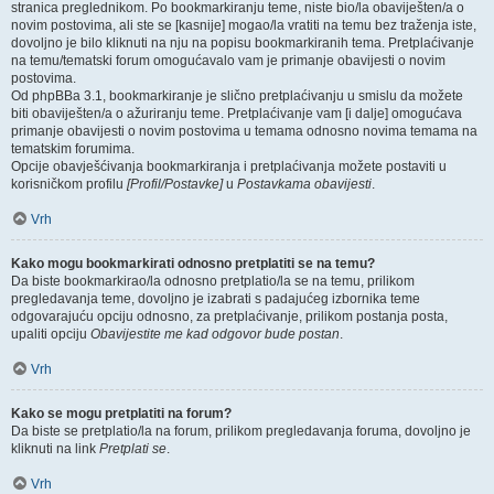
stranica preglednikom. Po bookmarkiranju teme, niste bio/la obaviješten/a o
novim postovima, ali ste se [kasnije] mogao/la vratiti na temu bez traženja iste,
dovoljno je bilo kliknuti na nju na popisu bookmarkiranih tema. Pretplaćivanje
na temu/tematski forum omogućavalo vam je primanje obavijesti o novim
postovima.
Od phpBBa 3.1, bookmarkiranje je slično pretplaćivanju u smislu da možete
biti obaviješten/a o ažuriranju teme. Pretplaćivanje vam [i dalje] omogućava
primanje obavijesti o novim postovima u temama odnosno novima temama na
tematskim forumima.
Opcije obavješćivanja bookmarkiranja i pretplaćivanja možete postaviti u
korisničkom profilu
[Profil/Postavke]
u
Postavkama obavijesti
.
Vrh
Kako mogu bookmarkirati odnosno pretplatiti se na temu?
Da biste bookmarkirao/la odnosno pretplatio/la se na temu, prilikom
pregledavanja teme, dovoljno je izabrati s padajućeg izbornika teme
odgovarajuću opciju odnosno, za pretplaćivanje, prilikom postanja posta,
upaliti opciju
Obavijestite me kad odgovor bude postan
.
Vrh
Kako se mogu pretplatiti na forum?
Da biste se pretplatio/la na forum, prilikom pregledavanja foruma, dovoljno je
kliknuti na link
Pretplati se
.
Vrh