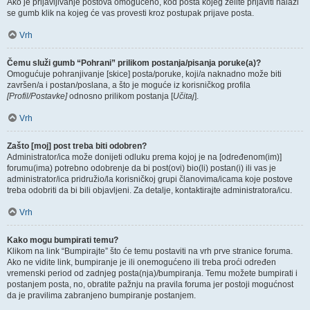
Ako je prijavljivanje postova omogućeno, kod posta kojeg želite prijaviti nalazi
se gumb klik na kojeg će vas provesti kroz postupak prijave posta.
Vrh
Čemu služi gumb “Pohrani” prilikom postanja/pisanja poruke(a)?
Omogućuje pohranjivanje [skice] posta/poruke, koji/a naknadno može biti
završen/a i postan/poslana, a što je moguće iz korisničkog profila
[Profil/Postavke]
odnosno prilikom postanja [
Učitaj
].
Vrh
Zašto [moj] post treba biti odobren?
Administrator/ica može donijeti odluku prema kojoj je na [određenom(im)]
forumu(ima) potrebno odobrenje da bi post(ovi) bio(li) postan(i) ili vas je
administrator/ica pridružio/la korisničkoj grupi članovima/icama koje postove
treba odobriti da bi bili objavljeni. Za detalje, kontaktirajte administratora/icu.
Vrh
Kako mogu bumpirati temu?
Klikom na link “Bumpirajte” što će temu postaviti na vrh prve stranice foruma.
Ako ne vidite link, bumpiranje je ili onemogućeno ili treba proći određen
vremenski period od zadnjeg posta(nja)/bumpiranja. Temu možete bumpirati i
postanjem posta, no, obratite pažnju na pravila foruma jer postoji mogućnost
da je pravilima zabranjeno bumpiranje postanjem.