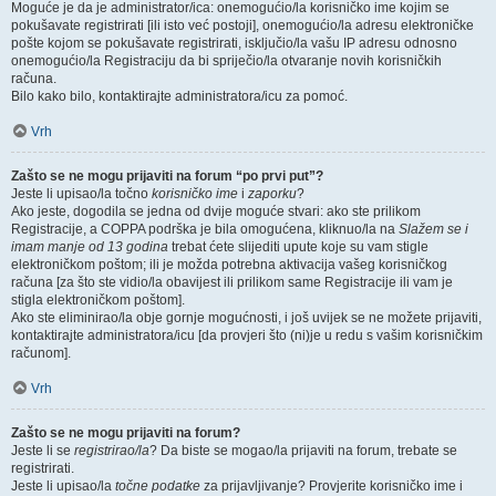
Moguće je da je administrator/ica: onemogućio/la korisničko ime kojim se
pokušavate registrirati [ili isto već postoji], onemogućio/la adresu elektroničke
pošte kojom se pokušavate registrirati, isključio/la vašu IP adresu odnosno
onemogućio/la Registraciju da bi spriječio/la otvaranje novih korisničkih
računa.
Bilo kako bilo, kontaktirajte administratora/icu za pomoć.
Vrh
Zašto se ne mogu prijaviti na forum “po prvi put”?
Jeste li upisao/la točno
korisničko ime
i
zaporku
?
Ako jeste, dogodila se jedna od dvije moguće stvari: ako ste prilikom
Registracije, a COPPA podrška je bila omogućena, kliknuo/la na
Slažem se i
imam manje od 13 godina
trebat ćete slijediti upute koje su vam stigle
elektroničkom poštom; ili je možda potrebna aktivacija vašeg korisničkog
računa [za što ste vidio/la obavijest ili prilikom same Registracije ili vam je
stigla elektroničkom poštom].
Ako ste eliminirao/la obje gornje mogućnosti, i još uvijek se ne možete prijaviti,
kontaktirajte administratora/icu [da provjeri što (ni)je u redu s vašim korisničkim
računom].
Vrh
Zašto se ne mogu prijaviti na forum?
Jeste li se
registrirao/la
? Da biste se mogao/la prijaviti na forum, trebate se
registrirati.
Jeste li upisao/la
točne podatke
za prijavljivanje? Provjerite korisničko ime i