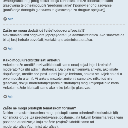
0=neograničeno], [broj] koliko opcija korisnik/ca može odabrati prilikom
glasovanja te o(ne)mogućiti “predomišljanje” [“ponovljeno” glasovanje
(poništenje danog/ih glasa/ova te glasovanje za drugu/e opciju/e)].
Vrh
Zašto ne mogu dodati još [više] odgovora [opcija]?
Maksimalan limit odgovora [opcija] određuje administrator/ica. Ako smatrate da
bi taj broj trebalo povećati, kontaktirajte administratora/icu.
Vrh
Kako mogu urediti/izbrisati anketu?
Ankete može urediti/uređivati/izbrisati samo ona/j koja/i ih je i kreirala/o,
moderator/ica i(li) administrator/ica. Da biste izmijenio/la anketu, ako imate
dopuštenje, uredite prvi post u temi [ako je kreirana, anketa se uvijek nalazi u
prvom postu u temi]. Vi anketu možete izmijeniti samo ako nitko još nije
glasovao, dok ju moderatori(ce)/administratori(ce) mogu mijenjati bilo kada.
Anketu možete izbrisati samo ako nitko još nije glasovao.
Vrh
Zašto ne mogu pristupiti tematskom forumu?
Nekim tematskim forumima mogu pristupiti samo određeni/e korisnici/e i(li)
korisničke grupe. Za pregledavanje, postanje... na takvim forumima treba vam
posebna autorizacija koju možete (za)tražiti/dobiti samo od
moderatora(ice)/administratora(ice).