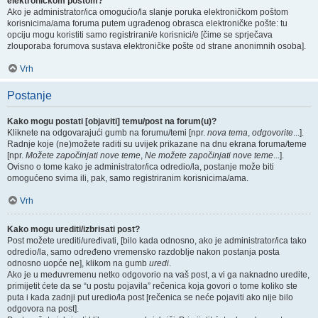
elektroničkom poštom?
Ako je administrator/ica omogućio/la slanje poruka elektroničkom poštom
korisnicima/ama foruma putem ugrađenog obrasca elektroničke pošte: tu
opciju mogu koristiti samo registrirani/e korisnici/e [čime se sprječava
zlouporaba forumova sustava elektroničke pošte od strane anonimnih osoba].
Vrh
Postanje
Kako mogu postati [objaviti] temu/post na forum(u)?
Kliknete na odgovarajući gumb na forumu/temi [npr.
nova tema
,
odgovorite
...].
Radnje koje (ne)možete raditi su uvijek prikazane na dnu ekrana foruma/teme
[npr.
Možete započinjati nove teme
,
Ne možete započinjati nove teme
...].
Ovisno o tome kako je administrator/ica odredio/la, postanje može biti
omogućeno svima ili, pak, samo registriranim korisnicima/ama.
Vrh
Kako mogu urediti/izbrisati post?
Post možete urediti/uređivati, [bilo kada odnosno, ako je administrator/ica tako
odredio/la, samo određeno vremensko razdoblje nakon postanja posta
odnosno uopće ne], klikom na gumb
uredi
.
Ako je u međuvremenu netko odgovorio na vaš post, a vi ga naknadno uredite,
primijetit ćete da se “u postu pojavila” rečenica koja govori o tome koliko ste
puta i kada zadnji put uredio/la post [rečenica se neće pojaviti ako nije bilo
odgovora na post].