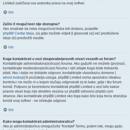
Limited zadržava sva autorska prava na ovaj softver.
Vrh
Zašto X mogućnost nije dostupna?
Ako smatrate da neka mogućnost treba biti dodana, posjetite
phpBB Centar Ideja
, (a) gdje možete vidjeti [i glasovati za] već predložene
ideje i(li) predložiti vlastite.
Vrh
Koga kontaktirati u vezi zlouporabe/pravnih stvari vezanih uz forum?
Kontaktirajte administratora(e)/icu(e) foruma. Ako ga/ju/ih ne možete (pro)naći,
kontaktirajte moderatora(e)/icu(e) foruma i njih pitajte koga biste trebao/la
pitati. Ako i dalje ne dobijete odgovor, kontaktirajte vlasnika/cu domene [
whois lookup
] ili pružatelja usluga. phpBB Limited nema apsolutno nikakvu
kontrolu i ne može ni u kojem slučaju odgovarati za to kako, gdje i tko forum
koristi. Potpuno je besmisleno kontaktirati phpBB Limited u vezi bilo kakve
pravne stvari koja nije direktno vezana uz phpBB odnosno phpbb.com
stranice. Ako kontaktirate phpBB Limited oko toga kako bilo koja treća stran(k)a
koristi ovaj softver - ne očekujte odgovor.
Vrh
Kako mogu kontaktirati administratora/icu?
Ako je administrator/ica omogućio/la “Kontakt” formu, putem iste, mogu ga/ju