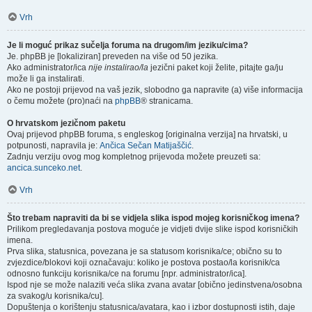
Vrh
Je li moguć prikaz sučelja foruma na drugom/im jeziku/cima?
Je. phpBB je [lokaliziran] preveden na više od 50 jezika.
Ako administrator/ica
nije instalirao/la
jezični paket koji želite, pitajte ga/ju
može li ga instalirati.
Ako ne postoji prijevod na vaš jezik, slobodno ga napravite (a) više informacija
o čemu možete (pro)naći na
phpBB
® stranicama.
O hrvatskom jezičnom paketu
Ovaj prijevod phpBB foruma, s engleskog [originalna verzija] na hrvatski, u
potpunosti, napravila je:
Ančica Sečan Matijaščić
.
Zadnju verziju ovog mog kompletnog prijevoda možete preuzeti sa:
ancica.sunceko.net
.
Vrh
Što trebam napraviti da bi se vidjela slika ispod mojeg korisničkog imena?
Prilikom pregledavanja postova moguće je vidjeti dvije slike ispod korisničkih
imena.
Prva slika, statusnica, povezana je sa statusom korisnika/ce; obično su to
zvjezdice/blokovi koji označavaju: koliko je postova postao/la korisnik/ca
odnosno funkciju korisnika/ce na forumu [npr. administrator/ica].
Ispod nje se može nalaziti veća slika zvana avatar [obično jedinstvena/osobna
za svakog/u korisnika/cu].
Dopuštenja o korištenju statusnica/avatara, kao i izbor dostupnosti istih, daje