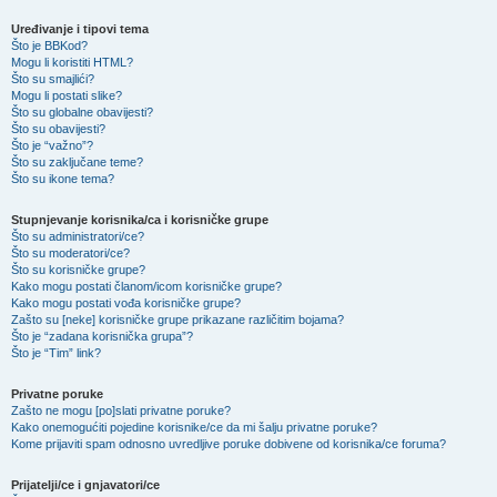
Uređivanje i tipovi tema
Što je BBKod?
Mogu li koristiti HTML?
Što su smajlići?
Mogu li postati slike?
Što su globalne obavijesti?
Što su obavijesti?
Što je “važno”?
Što su zaključane teme?
Što su ikone tema?
Stupnjevanje korisnika/ca i korisničke grupe
Što su administratori/ce?
Što su moderatori/ce?
Što su korisničke grupe?
Kako mogu postati članom/icom korisničke grupe?
Kako mogu postati vođa korisničke grupe?
Zašto su [neke] korisničke grupe prikazane različitim bojama?
Što je “zadana korisnička grupa”?
Što je “Tim” link?
Privatne poruke
Zašto ne mogu [po]slati privatne poruke?
Kako onemogućiti pojedine korisnike/ce da mi šalju privatne poruke?
Kome prijaviti spam odnosno uvredljive poruke dobivene od korisnika/ce foruma?
Prijatelji/ce i gnjavatori/ce