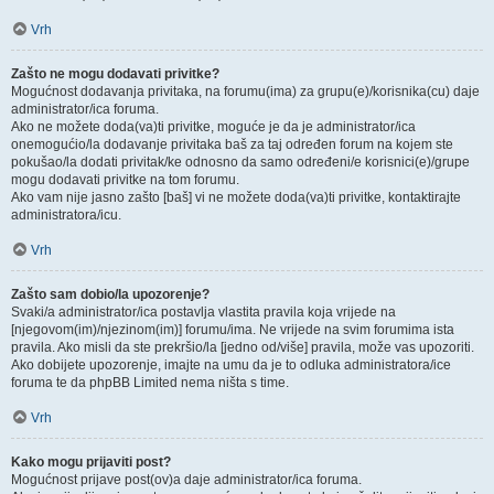
Vrh
Zašto ne mogu dodavati privitke?
Mogućnost dodavanja privitaka, na forumu(ima) za grupu(e)/korisnika(cu) daje
administrator/ica foruma.
Ako ne možete doda(va)ti privitke, moguće je da je administrator/ica
onemogućio/la dodavanje privitaka baš za taj određen forum na kojem ste
pokušao/la dodati privitak/ke odnosno da samo određeni/e korisnici(e)/grupe
mogu dodavati privitke na tom forumu.
Ako vam nije jasno zašto [baš] vi ne možete doda(va)ti privitke, kontaktirajte
administratora/icu.
Vrh
Zašto sam dobio/la upozorenje?
Svaki/a administrator/ica postavlja vlastita pravila koja vrijede na
[njegovom(im)/njezinom(im)] forumu/ima. Ne vrijede na svim forumima ista
pravila. Ako misli da ste prekršio/la [jedno od/više] pravila, može vas upozoriti.
Ako dobijete upozorenje, imajte na umu da je to odluka administratora/ice
foruma te da phpBB Limited nema ništa s time.
Vrh
Kako mogu prijaviti post?
Mogućnost prijave post(ov)a daje administrator/ica foruma.