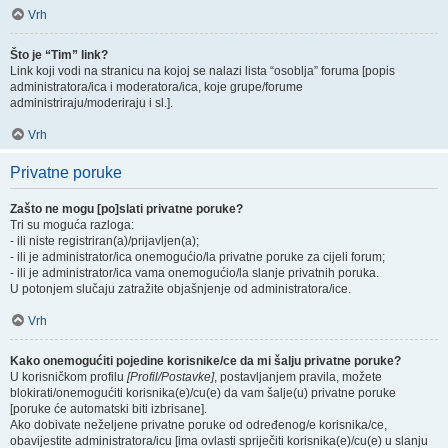
Vrh
Što je “Tim” link?
Link koji vodi na stranicu na kojoj se nalazi lista “osoblja” foruma [popis
administratora/ica i moderatora/ica, koje grupe/forume
administriraju/moderiraju i sl.].
Vrh
Privatne poruke
Zašto ne mogu [po]slati privatne poruke?
Tri su moguća razloga:
- ili niste registriran(a)/prijavljen(a);
- ili je administrator/ica onemogućio/la privatne poruke za cijeli forum;
- ili je administrator/ica vama onemogućio/la slanje privatnih poruka.
U potonjem slučaju zatražite objašnjenje od administratora/ice.
Vrh
Kako onemogućiti pojedine korisnike/ce da mi šalju privatne poruke?
U korisničkom profilu
[Profil/Postavke]
, postavljanjem pravila, možete
blokirati/onemogućiti korisnika(e)/cu(e) da vam šalje(u) privatne poruke
[poruke će automatski biti izbrisane].
Ako dobivate neželjene privatne poruke od određenog/e korisnika/ce,
obavijestite administratora/icu [ima ovlasti spriječiti korisnika(e)/cu(e) u slanju