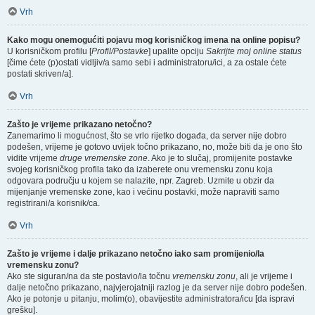
Vrh
Kako mogu onemogućiti pojavu mog korisničkog imena na online popisu?
U korisničkom profilu [
Profil/Postavke
] upalite opciju
Sakrijte moj online status
[čime ćete (p)ostati vidljiv/a samo sebi i administratoru/ici, a za ostale ćete
postati skriven/a].
Vrh
Zašto je vrijeme prikazano netočno?
Zanemarimo li mogućnost, što se vrlo rijetko događa, da server nije dobro
podešen, vrijeme je gotovo uvijek točno prikazano, no, može biti da je ono što
vidite vrijeme
druge vremenske zone
. Ako je to slučaj, promijenite postavke
svojeg korisničkog profila tako da izaberete onu vremensku zonu koja
odgovara području u kojem se nalazite, npr. Zagreb. Uzmite u obzir da
mijenjanje vremenske zone, kao i većinu postavki, može napraviti samo
registrirani/a korisnik/ca.
Vrh
Zašto je vrijeme i dalje prikazano netočno iako sam promijenio/la
vremensku zonu?
Ako ste siguran/na da ste postavio/la točnu
vremensku zonu
, ali je vrijeme i
dalje netočno prikazano, najvjerojatniji razlog je da server nije dobro podešen.
Ako je potonje u pitanju, molim(o), obavijestite administratora/icu [da ispravi
grešku].