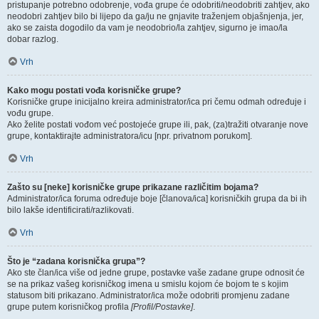
pristupanje potrebno odobrenje, vođa grupe će odobriti/neodobriti zahtjev, ako
neodobri zahtjev bilo bi lijepo da ga/ju ne gnjavite traženjem objašnjenja, jer,
ako se zaista dogodilo da vam je neodobrio/la zahtjev, sigurno je imao/la
dobar razlog.
Vrh
Kako mogu postati vođa korisničke grupe?
Korisničke grupe inicijalno kreira administrator/ica pri čemu odmah određuje i
vođu grupe.
Ako želite postati vođom već postojeće grupe ili, pak, (za)tražiti otvaranje nove
grupe, kontaktirajte administratora/icu [npr. privatnom porukom].
Vrh
Zašto su [neke] korisničke grupe prikazane različitim bojama?
Administrator/ica foruma određuje boje [članova/ica] korisničkih grupa da bi ih
bilo lakše identificirati/razlikovati.
Vrh
Što je “zadana korisnička grupa”?
Ako ste član/ica više od jedne grupe, postavke vaše zadane grupe odnosit će
se na prikaz vašeg korisničkog imena u smislu kojom će bojom te s kojim
statusom biti prikazano. Administrator/ica može odobriti promjenu zadane
grupe putem korisničkog profila
[Profil/Postavke]
.