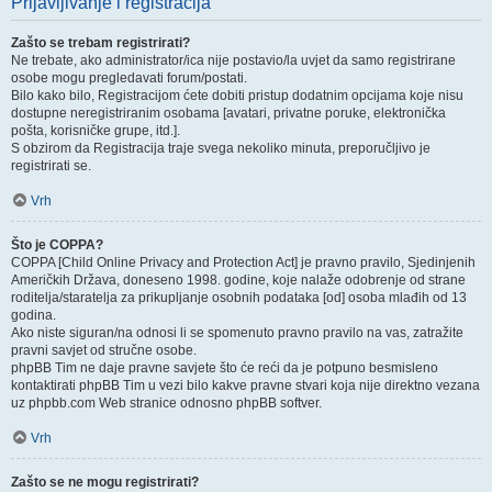
Prijavljivanje i registracija
Zašto se trebam registrirati?
Ne trebate, ako administrator/ica nije postavio/la uvjet da samo registrirane
osobe mogu pregledavati forum/postati.
Bilo kako bilo, Registracijom ćete dobiti pristup dodatnim opcijama koje nisu
dostupne neregistriranim osobama [avatari, privatne poruke, elektronička
pošta, korisničke grupe, itd.].
S obzirom da Registracija traje svega nekoliko minuta, preporučljivo je
registrirati se.
Vrh
Što je COPPA?
COPPA [Child Online Privacy and Protection Act] je pravno pravilo, Sjedinjenih
Američkih Država, doneseno 1998. godine, koje nalaže odobrenje od strane
roditelja/staratelja za prikupljanje osobnih podataka [od] osoba mlađih od 13
godina.
Ako niste siguran/na odnosi li se spomenuto pravno pravilo na vas, zatražite
pravni savjet od stručne osobe.
phpBB Tim ne daje pravne savjete što će reći da je potpuno besmisleno
kontaktirati phpBB Tim u vezi bilo kakve pravne stvari koja nije direktno vezana
uz phpbb.com Web stranice odnosno phpBB softver.
Vrh
Zašto se ne mogu registrirati?