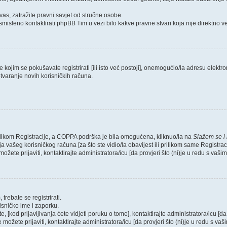
as, zatražite pravni savjet od stručne osobe.
smisleno kontaktirati phpBB Tim u vezi bilo kakve pravne stvari koja nije direktn
ojim se pokušavate registrirati [ili isto već postoji], onemogućio/la adresu elektron
tvaranje novih korisničkih računa.
rilikom Registracije, a COPPA podrška je bila omogućena, kliknuo/la na
Slažem se i
 vašeg korisničkog računa [za što ste vidio/la obavijest ili prilikom same Registraci
ožete prijaviti, kontaktirajte administratora/icu [da provjeri što (ni)je u redu s vaš
trebate se registrirati.
risničko ime i zaporku.
, [kod prijavljivanja ćete vidjeti poruku o tome], kontaktirajte administratora/icu [da
e možete prijaviti, kontaktirajte administratora/icu [da provjeri što (ni)je u redu s v