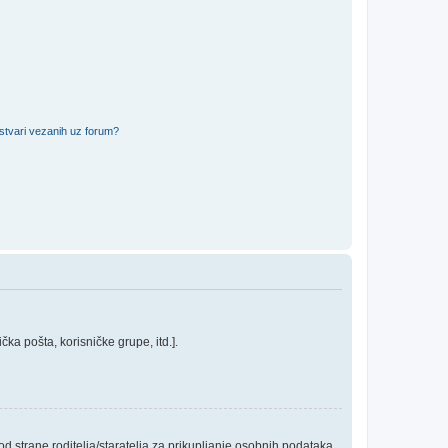
 stvari vezanih uz forum?
ka pošta, korisničke grupe, itd.].
 strane roditelja/staratelja za prikupljanje osobnih podataka