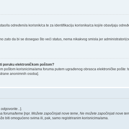
stao/la određeni/a korisnik/ca te za identifikaciju korisnika/ca koji/e obavljaju odr
o zato da bi se dosegao što veći status, nema nikakvog smisla jer administratori
lati poruku elektroničkom poštom?
om poštom korisnicima/ama foruma putem ugrađenog obrasca elektroničke pošte: tu op
strane anonimnih osoba].
,
odgovorite
...].
na foruma/teme [npr.
Možete započinjati nove teme
,
Ne možete započinjati nove te
ože biti omogućeno svima ili, pak, samo registriranim korisnicima/ama.