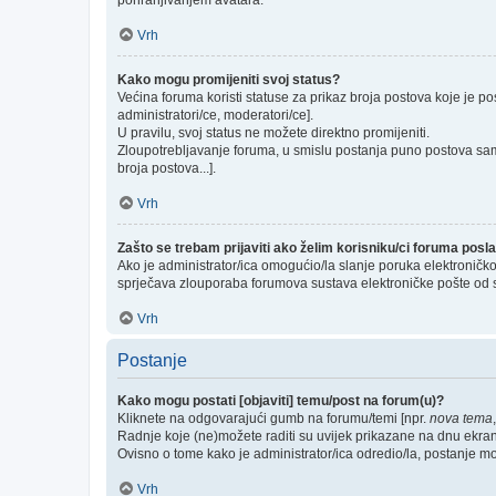
pohranjivanjem avatara.
Vrh
Kako mogu promijeniti svoj status?
Većina foruma koristi statuse za prikaz broja postova koje je po
administratori/ce, moderatori/ce].
U pravilu, svoj status ne možete direktno promijeniti.
Zloupotrebljavanje foruma, u smislu postanja puno postova sam
broja postova...].
Vrh
Zašto se trebam prijaviti ako želim korisniku/ci foruma pos
Ako je administrator/ica omogućio/la slanje poruka elektroničk
sprječava zlouporaba forumova sustava elektroničke pošte od 
Vrh
Postanje
Kako mogu postati [objaviti] temu/post na forum(u)?
Kliknete na odgovarajući gumb na forumu/temi [npr.
nova tema
Radnje koje (ne)možete raditi su uvijek prikazane na dnu ekra
Ovisno o tome kako je administrator/ica odredio/la, postanje m
Vrh