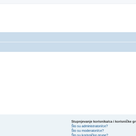
Stupnjevanje korisnika/ca i korisničke g
Što su administratori/ce?
Što su moderatori/ce?
Što su korisničke grupe?