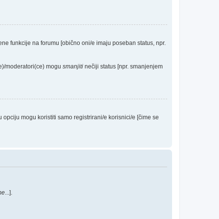
eđene funkcije na forumu [obično oni/e imaju poseban status, npr.
(ce)/moderatori(ce) mogu
smanjiti
nečiji status [npr. smanjenjem
ciju mogu koristiti samo registrirani/e korisnici/e [čime se
me
...].