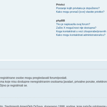
Privitci
Postanje kojih privitaka je dopušteno?
Kako mogu pronaći [sve] vlastite privitke?
phpBB
Tko je napisao/la ovaj forum?
Zašto X mogućnost nije dostupna?
Koga kontaktirati u vezi zlouporabe/pravnih
Kako mogu kontaktirati administratora/icu?
o registrirane osobe mogu pregledavati forum/postati.
ama koje nisu dostupne neregistriranim osobama [avatari, privatne poruke, elektronič
ivo je registrirati se.
ilo, Sjedinjenih Američkih Država, doneseno 1998. godine, koje nalaže odobrenje od