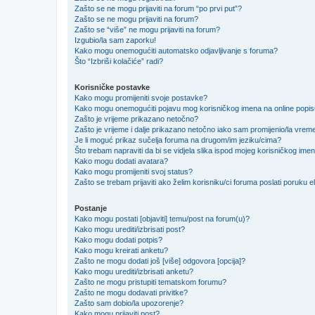
Zašto se ne mogu prijaviti na forum “po prvi put”?
Zašto se ne mogu prijaviti na forum?
Zašto se “više” ne mogu prijaviti na forum?
Izgubio/la sam zaporku!
Kako mogu onemogućiti automatsko odjavljivanje s foruma?
Što “Izbriši kolačiće” radi?
Korisničke postavke
Kako mogu promijeniti svoje postavke?
Kako mogu onemogućiti pojavu mog korisničkog imena na online popi
Zašto je vrijeme prikazano netočno?
Zašto je vrijeme i dalje prikazano netočno iako sam promijenio/la vre
Je li moguć prikaz sučelja foruma na drugom/im jeziku/cima?
Što trebam napraviti da bi se vidjela slika ispod mojeg korisničkog ime
Kako mogu dodati avatara?
Kako mogu promijeniti svoj status?
Zašto se trebam prijaviti ako želim korisniku/ci foruma poslati poruku
Postanje
Kako mogu postati [objaviti] temu/post na forum(u)?
Kako mogu urediti/izbrisati post?
Kako mogu dodati potpis?
Kako mogu kreirati anketu?
Zašto ne mogu dodati još [više] odgovora [opcija]?
Kako mogu urediti/izbrisati anketu?
Zašto ne mogu pristupiti tematskom forumu?
Zašto ne mogu dodavati privitke?
Zašto sam dobio/la upozorenje?
Kako mogu prijaviti post?