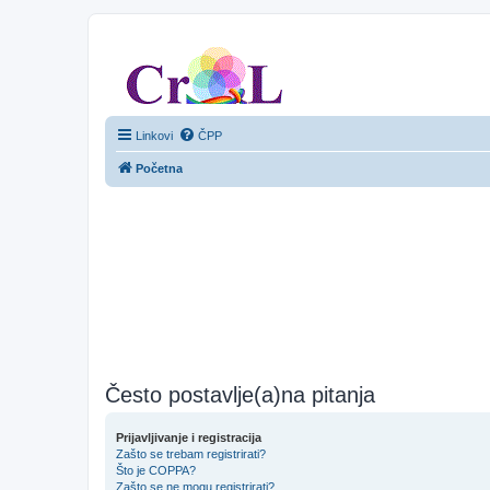
CroL Forum
Linkovi
ČPP
Početna
Često postavlje(a)na pitanja
Prijavljivanje i registracija
Zašto se trebam registrirati?
Što je COPPA?
Zašto se ne mogu registrirati?