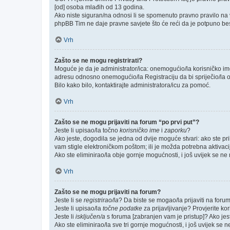
[od] osoba mlađih od 13 godina.
Ako niste siguran/na odnosi li se spomenuto pravno pravilo na v
phpBB Tim ne daje pravne savjete što će reći da je potpuno be
Vrh
Zašto se ne mogu registrirati?
Moguće je da je administrator/ica: onemogućio/la korisničko ime k
adresu odnosno onemogućio/la Registraciju da bi spriječio/la o
Bilo kako bilo, kontaktirajte administratora/icu za pomoć.
Vrh
Zašto se ne mogu prijaviti na forum “po prvi put”?
Jeste li upisao/la točno
korisničko ime
i
zaporku
?
Ako jeste, dogodila se jedna od dvije moguće stvari: ako ste p
vam stigle elektroničkom poštom; ili je možda potrebna aktivacija
Ako ste eliminirao/la obje gornje mogućnosti, i još uvijek se ne m
Vrh
Zašto se ne mogu prijaviti na forum?
Jeste li se
registrirao/la
? Da biste se mogao/la prijaviti na forum, 
Jeste li upisao/la
točne podatke
za prijavljivanje? Provjerite ko
Jeste li
isključen/a
s foruma [zabranjen vam je pristup]? Ako jeste
Ako ste eliminirao/la sve tri gornje mogućnosti, i još uvijek se n