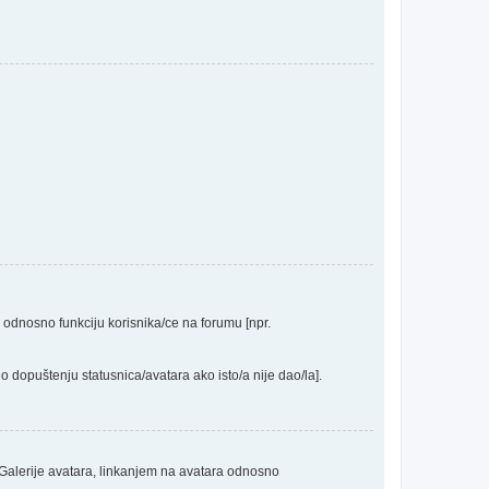
a odnosno funkciju korisnika/ce na forumu [npr.
o dopuštenju statusnica/avatara ako isto/a nije dao/la].
 Galerije avatara, linkanjem na avatara odnosno