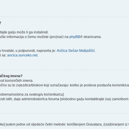
?
itajte ga/ju može li ga instalirati.
) više informacija o čemu možete (pro)naći na
phpBB
® stranicama.
hrvatski, u potpunosti, napravila je:
Ančica Sečan Matijaščić
.
i sa:
ancica.sunceko.net
.
sničkog imena?
pod korisničkih imena.
ično su to zvjezdice/blokovi koji označavaju: koliko je postova postao/la korisnik/c
instvena/osobna za svakog/u korisnika/cu].
sti istih, daje administrator/ica foruma [slobodno ga/ju kontaktirajte (sa) zamolbom 
vke]
putem jedne od sljedeće četiri metode: korištenjem Gravatara, (iza)biranjem iz