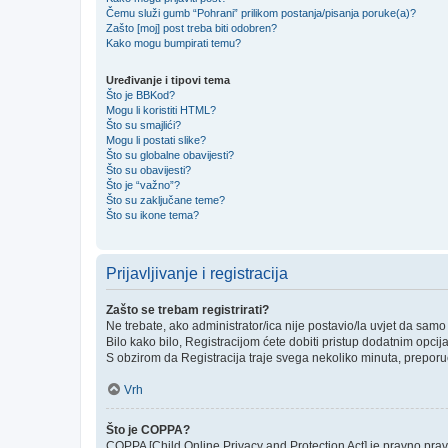
Čemu služi gumb “Pohrani” prilikom postanja/pisanja poruke(a)?
Zašto [moj] post treba biti odobren?
Kako mogu bumpirati temu?
Uređivanje i tipovi tema
Što je BBKod?
Mogu li koristiti HTML?
Što su smajlići?
Mogu li postati slike?
Što su globalne obavijesti?
Što su obavijesti?
Što je “važno”?
Što su zaključane teme?
Što su ikone tema?
Prijavljivanje i registracija
Zašto se trebam registrirati?
Ne trebate, ako administrator/ica nije postavio/la uvjet da sam
Bilo kako bilo, Registracijom ćete dobiti pristup dodatnim opcij
S obzirom da Registracija traje svega nekoliko minuta, preporučlj
Vrh
Što je COPPA?
COPPA [Child Online Privacy and Protection Act] je pravno prav