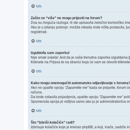
Vrh
Zašto se “više” ne mogu prijaviti na forum?
Dva su moguća razloga: ili ste upisao/la
netočno
korisničko ime 
Ako je u pitanju potonje: možda nikada niste ništa postao/la, [u
registrirati.
Vrh
Izgubio/la sam zaporku!
Nije smak svijeta! Jest da je vaša trenutna zaporka izgubljena [
Kliknete na
Prijava
te na stranici koja će vam se otvoriti kliknet
Vrh
Kako mogu onemogućiti automatsko odjavljivanje s foruma
Ako ne upalite opciju
“Zapamtite me”
kada se prijavite, forum ć
računa.
Da biste ostao/la prijavljen/a, upalite opciju
“Zapamtite me”
pril
Spomenuta opcija je vidljiva samo ako ju je administrator/ica o
Vrh
Što “Izbriši kolačiće” radi?
Izbrisuje kolačiće koje je kreirao phpBB, a koji, inače, sadrže