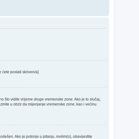
e ćete postati skriven/a].
no što vidite vrijeme
druge vremenske zone
. Ako je to slučaj,
Uzmite u obzir da mijenjanje vremenske zone, kao i većinu
 podešen. Ako je potonje u pitanju, molim(o), obavijestite