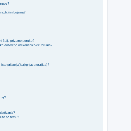
 grupe?
različitim bojama?
i šalju privatne poruke?
uke dobivene od korisnika/ce foruma?
iste prijatelja(ica)/gnjavatora(ica)?
teme?
plaćivanja?
i se na temu?