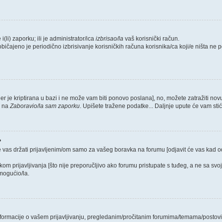
i(li) zaporku; ili je administrator/ica
izbrisao/la
vaš korisnički račun.
običajeno je periodično izbrisivanje korisničkih računa korisnika/ca koji/e ništa ne
jer je kriptirana u bazi i ne može vam biti ponovo poslana], no, možete zatražiti nov
e na
Zaboravio/la sam zaporku
. Upišete tražene podatke... Daljnje upute će vam sti
?
e vas držati prijavljenim/om samo za vašeg boravka na forumu [odjavit će vas kad 
ikom prijavljivanja [što nije preporučljivo ako forumu pristupate s tuđeg, a ne sa svo
mogućio/la.
 informacije o vašem prijavljivanju, pregledanim/pročitanim forumima/temama/postovi