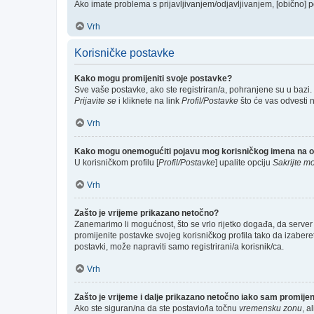
Ako imate problema s prijavljivanjem/odjavljivanjem, [obično] p
Vrh
Korisničke postavke
Kako mogu promijeniti svoje postavke?
Sve vaše postavke, ako ste registriran/a, pohranjene su u bazi.
Prijavite se
i kliknete na link
Profil/Postavke
što će vas odvesti 
Vrh
Kako mogu onemogućiti pojavu mog korisničkog imena na o
U korisničkom profilu [
Profil/Postavke
] upalite opciju
Sakrijte mo
Vrh
Zašto je vrijeme prikazano netočno?
Zanemarimo li mogućnost, što se vrlo rijetko događa, da server 
promijenite postavke svojeg korisničkog profila tako da izabe
postavki, može napraviti samo registrirani/a korisnik/ca.
Vrh
Zašto je vrijeme i dalje prikazano netočno iako sam promij
Ako ste siguran/na da ste postavio/la točnu
vremensku zonu
, a