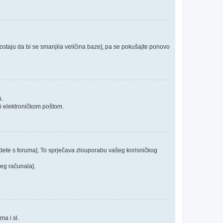
 postaju da bi se smanjila veličina baze], pa se pokušajte ponovo
u.
ći elektroničkom poštom.
odete s foruma]. To sprječava zlouporabu vašeg korisničkog
jeg računala].
ma i sl.