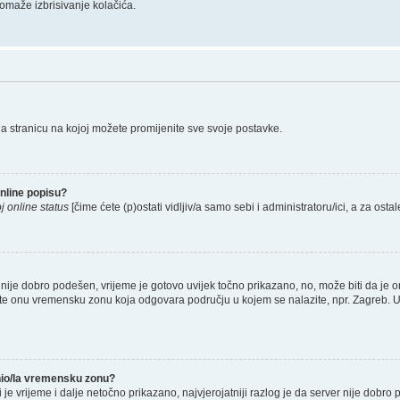
omaže izbrisivanje kolačića.
na stranicu na kojoj možete promijenite sve svoje postavke.
nline popisu?
j online status
[čime ćete (p)ostati vidljiv/a samo sebi i administratoru/ici, a za ostal
nije dobro podešen, vrijeme je gotovo uvijek točno prikazano, no, može biti da je o
rete onu vremensku zonu koja odgovara području u kojem se nalazite, npr. Zagreb. 
enio/la vremensku zonu?
li je vrijeme i dalje netočno prikazano, najvjerojatniji razlog je da server nije dobro