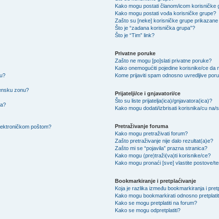
Kako mogu postati članom/icom korisničke
Kako mogu postati vođa korisničke grupe?
Zašto su [neke] korisničke grupe prikazane 
Što je “zadana korisnička grupa”?
Što je “Tim” link?
Privatne poruke
Zašto ne mogu [po]slati privatne poruke?
Kako onemogućiti pojedine korisnike/ce da m
su?
Kome prijaviti spam odnosno uvredljive por
mensku zonu?
Prijatelji/ce i gnjavatori/ce
Što su liste prijatelja(ica)/gnjavatora(ica)?
na?
Kako mogu dodati/izbrisati korisnika/cu na/s l
Pretraživanje foruma
 elektroničkom poštom?
Kako mogu pretraživati forum?
Zašto pretraživanje nije dalo rezultat(a)e?
Zašto mi se “pojavila” prazna stranica?
Kako mogu (pre)traži(va)ti korisnike/ce?
Kako mogu pronaći [sve] vlastite postove/
Bookmarkiranje i pretplaćivanje
Koja je razlika između bookmarkiranja i pret
Kako mogu bookmarkirati odnosno pretplatit
Kako se mogu pretplatiti na forum?
Kako se mogu odpretplatiti?