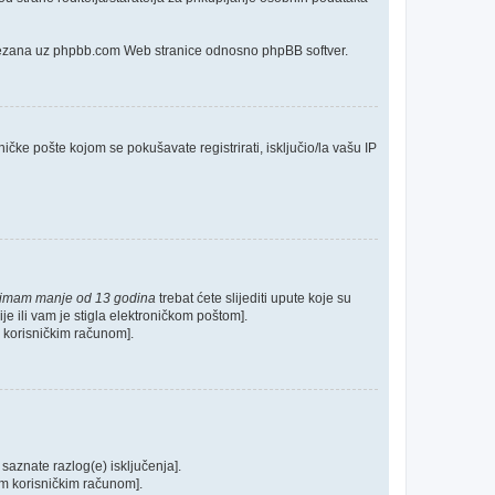
o vezana uz phpbb.com Web stranice odnosno phpBB softver.
ičke pošte kojom se pokušavate registrirati, isključio/la vašu IP
 imam manje od 13 godina
trebat ćete slijediti upute koje su
je ili vam je stigla elektroničkom poštom].
im korisničkim računom].
 saznate razlog(e) isključenja].
ašim korisničkim računom].