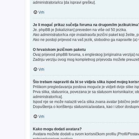
administratora/icu [da ispravi grešku].
Vrh
Je li moguć prikaz sučelja foruma na drugom/im jeziku/cima
Je. phpBB je [lokaliziran] preveden na više od 50 jezika.
Ako administrator/ica
nije instalirao/la
jezični paket koji želite, p
Ako ne postoji prijevod na vaš jezik, slobodno ga napravite (a
O hrvatskom jezičnom paketu
Ovaj prijevod phpBB foruma, s engleskog [originalna verzija] na 
Zadnju verziju ovog mog kompletnog prijevoda možete preuzet
Vrh
Što trebam napraviti da bi se vidjela slika ispod mojeg kori
Prilikom pregledavanja postova moguće je vidjeti dvije slike is
Prva slika, statusnica, povezana je sa statusom korisnika/ce; ob
administrator/ica].
Ispod nje se može nalaziti veća slika zvana avatar [obično jed
Dopuštenja o korištenju statusnica/avatara, kao i izbor dostupno
Vrh
Kako mogu dodati avatara?
Avatara možete dodati u svom korisničkom profilu
[Profil/Posta