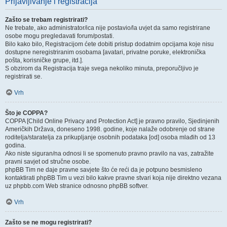
Prijavljivanje i registracija
Zašto se trebam registrirati?
Ne trebate, ako administrator/ica nije postavio/la uvjet da samo registrirane
osobe mogu pregledavati forum/postati.
Bilo kako bilo, Registracijom ćete dobiti pristup dodatnim opcijama koje nisu
dostupne neregistriranim osobama [avatari, privatne poruke, elektronička
pošta, korisničke grupe, itd.].
S obzirom da Registracija traje svega nekoliko minuta, preporučljivo je
registrirati se.
Vrh
Što je COPPA?
COPPA [Child Online Privacy and Protection Act] je pravno pravilo, Sjedinjenih
Američkih Država, doneseno 1998. godine, koje nalaže odobrenje od strane
roditelja/staratelja za prikupljanje osobnih podataka [od] osoba mlađih od 13
godina.
Ako niste siguran/na odnosi li se spomenuto pravno pravilo na vas, zatražite
pravni savjet od stručne osobe.
phpBB Tim ne daje pravne savjete što će reći da je potpuno besmisleno
kontaktirati phpBB Tim u vezi bilo kakve pravne stvari koja nije direktno vezana
uz phpbb.com Web stranice odnosno phpBB softver.
Vrh
Zašto se ne mogu registrirati?