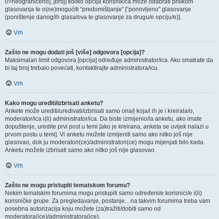
0=neograničeno], [broj] koliko opcija korisnik/ca može odabrati prilikom
glasovanja te o(ne)mogućiti “predomišljanje” [“ponovljeno” glasovanje
(poništenje danog/ih glasa/ova te glasovanje za drugu/e opciju/e)].
Vrh
Zašto ne mogu dodati još [više] odgovora [opcija]?
Maksimalan limit odgovora [opcija] određuje administrator/ica. Ako smatrate da
bi taj broj trebalo povećati, kontaktirajte administratora/icu.
Vrh
Kako mogu urediti/izbrisati anketu?
Ankete može urediti/uređivati/izbrisati samo ona/j koja/i ih je i kreirala/o,
moderator/ica i(li) administrator/ica. Da biste izmijenio/la anketu, ako imate
dopuštenje, uredite prvi post u temi [ako je kreirana, anketa se uvijek nalazi u
prvom postu u temi]. Vi anketu možete izmijeniti samo ako nitko još nije
glasovao, dok ju moderatori(ce)/administratori(ce) mogu mijenjati bilo kada.
Anketu možete izbrisati samo ako nitko još nije glasovao.
Vrh
Zašto ne mogu pristupiti tematskom forumu?
Nekim tematskim forumima mogu pristupiti samo određeni/e korisnici/e i(li)
korisničke grupe. Za pregledavanje, postanje... na takvim forumima treba vam
posebna autorizacija koju možete (za)tražiti/dobiti samo od
moderatora(ice)/administratora(ice).