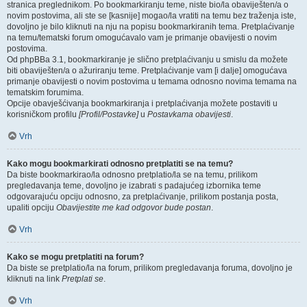
stranica preglednikom. Po bookmarkiranju teme, niste bio/la obaviješten/a o
novim postovima, ali ste se [kasnije] mogao/la vratiti na temu bez traženja iste,
dovoljno je bilo kliknuti na nju na popisu bookmarkiranih tema. Pretplaćivanje
na temu/tematski forum omogućavalo vam je primanje obavijesti o novim
postovima.
Od phpBBa 3.1, bookmarkiranje je slično pretplaćivanju u smislu da možete
biti obaviješten/a o ažuriranju teme. Pretplaćivanje vam [i dalje] omogućava
primanje obavijesti o novim postovima u temama odnosno novima temama na
tematskim forumima.
Opcije obavješćivanja bookmarkiranja i pretplaćivanja možete postaviti u
korisničkom profilu
[Profil/Postavke]
u
Postavkama obavijesti
.
Vrh
Kako mogu bookmarkirati odnosno pretplatiti se na temu?
Da biste bookmarkirao/la odnosno pretplatio/la se na temu, prilikom
pregledavanja teme, dovoljno je izabrati s padajućeg izbornika teme
odgovarajuću opciju odnosno, za pretplaćivanje, prilikom postanja posta,
upaliti opciju
Obavijestite me kad odgovor bude postan
.
Vrh
Kako se mogu pretplatiti na forum?
Da biste se pretplatio/la na forum, prilikom pregledavanja foruma, dovoljno je
kliknuti na link
Pretplati se
.
Vrh