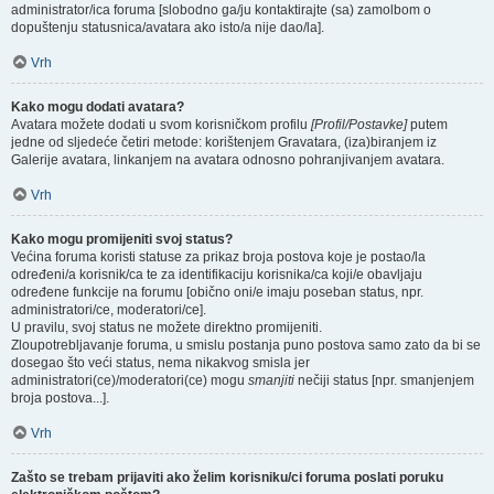
administrator/ica foruma [slobodno ga/ju kontaktirajte (sa) zamolbom o
dopuštenju statusnica/avatara ako isto/a nije dao/la].
Vrh
Kako mogu dodati avatara?
Avatara možete dodati u svom korisničkom profilu
[Profil/Postavke]
putem
jedne od sljedeće četiri metode: korištenjem Gravatara, (iza)biranjem iz
Galerije avatara, linkanjem na avatara odnosno pohranjivanjem avatara.
Vrh
Kako mogu promijeniti svoj status?
Većina foruma koristi statuse za prikaz broja postova koje je postao/la
određeni/a korisnik/ca te za identifikaciju korisnika/ca koji/e obavljaju
određene funkcije na forumu [obično oni/e imaju poseban status, npr.
administratori/ce, moderatori/ce].
U pravilu, svoj status ne možete direktno promijeniti.
Zloupotrebljavanje foruma, u smislu postanja puno postova samo zato da bi se
dosegao što veći status, nema nikakvog smisla jer
administratori(ce)/moderatori(ce) mogu
smanjiti
nečiji status [npr. smanjenjem
broja postova...].
Vrh
Zašto se trebam prijaviti ako želim korisniku/ci foruma poslati poruku