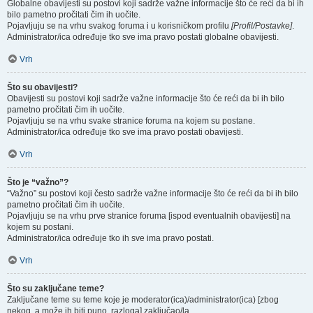
Globalne obavijesti su postovi koji sadrže važne informacije što će reći da bi ih
bilo pametno pročitati čim ih uočite.
Pojavljuju se na vrhu svakog foruma i u korisničkom profilu
[Profil/Postavke]
.
Administrator/ica određuje tko sve ima pravo postati globalne obavijesti.
Vrh
Što su obavijesti?
Obavijesti su postovi koji sadrže važne informacije što će reći da bi ih bilo
pametno pročitati čim ih uočite.
Pojavljuju se na vrhu svake stranice foruma na kojem su postane.
Administrator/ica određuje tko sve ima pravo postati obavijesti.
Vrh
Što je “važno”?
“Važno” su postovi koji često sadrže važne informacije što će reći da bi ih bilo
pametno pročitati čim ih uočite.
Pojavljuju se na vrhu prve stranice foruma [ispod eventualnih obavijesti] na
kojem su postani.
Administrator/ica određuje tko ih sve ima pravo postati.
Vrh
Što su zaključane teme?
Zaključane teme su teme koje je moderator(ica)/administrator(ica) [zbog
nekog, a može ih biti puno, razloga] zaključao/la.