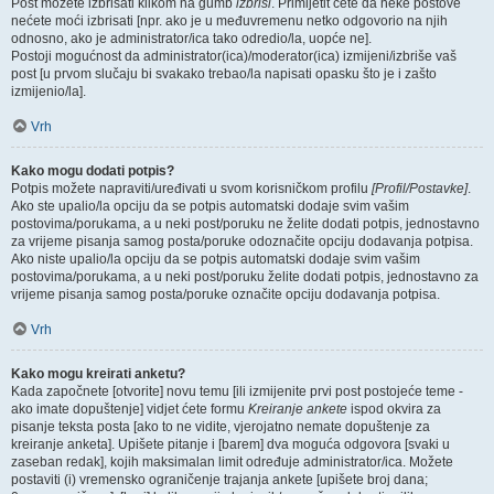
Post možete izbrisati klikom na gumb
izbriši
. Primijetit ćete da neke postove
nećete moći izbrisati [npr. ako je u međuvremenu netko odgovorio na njih
odnosno, ako je administrator/ica tako odredio/la, uopće ne].
Postoji mogućnost da administrator(ica)/moderator(ica) izmijeni/izbriše vaš
post [u prvom slučaju bi svakako trebao/la napisati opasku što je i zašto
izmijenio/la].
Vrh
Kako mogu dodati potpis?
Potpis možete napraviti/uređivati u svom korisničkom profilu
[Profil/Postavke]
.
Ako ste upalio/la opciju da se potpis automatski dodaje svim vašim
postovima/porukama, a u neki post/poruku ne želite dodati potpis, jednostavno
za vrijeme pisanja samog posta/poruke odoznačite opciju dodavanja potpisa.
Ako niste upalio/la opciju da se potpis automatski dodaje svim vašim
postovima/porukama, a u neki post/poruku želite dodati potpis, jednostavno za
vrijeme pisanja samog posta/poruke označite opciju dodavanja potpisa.
Vrh
Kako mogu kreirati anketu?
Kada započnete [otvorite] novu temu [ili izmijenite prvi post postojeće teme -
ako imate dopuštenje] vidjet ćete formu
Kreiranje ankete
ispod okvira za
pisanje teksta posta [ako to ne vidite, vjerojatno nemate dopuštenje za
kreiranje anketa]. Upišete pitanje i [barem] dva moguća odgovora [svaki u
zaseban redak], kojih maksimalan limit određuje administrator/ica. Možete
postaviti (i) vremensko ograničenje trajanja ankete [upišete broj dana;