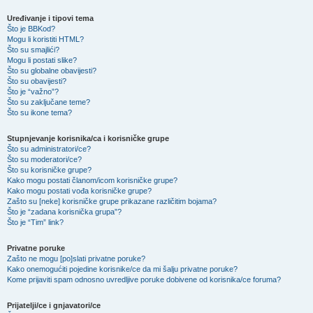
Uređivanje i tipovi tema
Što je BBKod?
Mogu li koristiti HTML?
Što su smajlići?
Mogu li postati slike?
Što su globalne obavijesti?
Što su obavijesti?
Što je “važno”?
Što su zaključane teme?
Što su ikone tema?
Stupnjevanje korisnika/ca i korisničke grupe
Što su administratori/ce?
Što su moderatori/ce?
Što su korisničke grupe?
Kako mogu postati članom/icom korisničke grupe?
Kako mogu postati vođa korisničke grupe?
Zašto su [neke] korisničke grupe prikazane različitim bojama?
Što je “zadana korisnička grupa”?
Što je “Tim” link?
Privatne poruke
Zašto ne mogu [po]slati privatne poruke?
Kako onemogućiti pojedine korisnike/ce da mi šalju privatne poruke?
Kome prijaviti spam odnosno uvredljive poruke dobivene od korisnika/ce foruma?
Prijatelji/ce i gnjavatori/ce