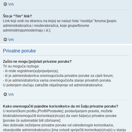
Vrh
Što je “Tim” link?
Link koji vodi na stranicu na kojoj se nalazi lista “osoblja” foruma [popis
administratora/ica i moderatora/ica, koje grupe/forume
administriraju/moderiraju i sl.].
Vrh
Privatne poruke
Zašto ne mogu [po]slati privatne poruke?
Tri su moguća razloga:
- ili niste registriran(a)/prijavljen(a);
- ili je administrator/ica onemogućio/la privatne poruke za cijeli forum;
- ili je administrator/ica vama onemogućio/la slanje privatnih poruka.
U potonjem slučaju zatražite objašnjenje od administratora/ice.
Vrh
Kako onemogućiti pojedine korisnike/ce da mi šalju privatne poruke?
U korisničkom profilu
[Profil/Postavke]
, postavljanjem pravila, možete
blokirati/onemogućiti korisnika(e)/cu(e) da vam šalje(u) privatne poruke
[poruke će automatski biti izbrisane].
Ako dobivate neželjene privatne poruke od određenog/e korisnika/ce,
obavijestite administratora/icu [ima ovlasti spriječiti korisnika(e)/cu(e) u slanju