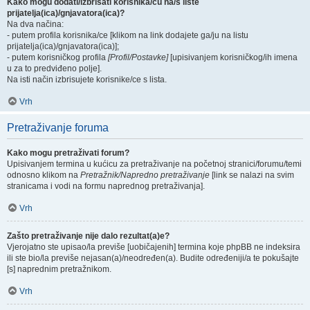
Kako mogu dodati/izbrisati korisnika/cu na/s liste
prijatelja(ica)/gnjavatora(ica)?
Na dva načina:
- putem profila korisnika/ce [klikom na link dodajete ga/ju na listu
prijatelja(ica)/gnjavatora(ica)];
- putem korisničkog profila
[Profil/Postavke]
[upisivanjem korisničkog/ih imena
u za to predviđeno polje].
Na isti način izbrisujete korisnike/ce s lista.
Vrh
Pretraživanje foruma
Kako mogu pretraživati forum?
Upisivanjem termina u kućicu za pretraživanje na početnoj stranici/forumu/temi
odnosno klikom na
Pretražnik/Napredno pretraživanje
[link se nalazi na svim
stranicama i vodi na formu naprednog pretraživanja].
Vrh
Zašto pretraživanje nije dalo rezultat(a)e?
Vjerojatno ste upisao/la previše [uobičajenih] termina koje phpBB ne indeksira
ili ste bio/la previše nejasan(a)/neodređen(a). Budite određeniji/a te pokušajte
[s] naprednim pretražnikom.
Vrh