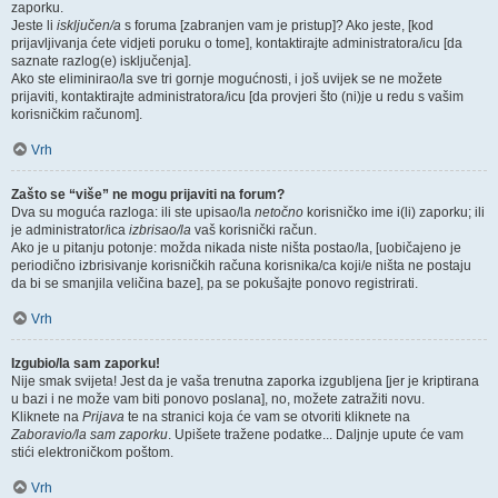
zaporku.
Jeste li
isključen/a
s foruma [zabranjen vam je pristup]? Ako jeste, [kod
prijavljivanja ćete vidjeti poruku o tome], kontaktirajte administratora/icu [da
saznate razlog(e) isključenja].
Ako ste eliminirao/la sve tri gornje mogućnosti, i još uvijek se ne možete
prijaviti, kontaktirajte administratora/icu [da provjeri što (ni)je u redu s vašim
korisničkim računom].
Vrh
Zašto se “više” ne mogu prijaviti na forum?
Dva su moguća razloga: ili ste upisao/la
netočno
korisničko ime i(li) zaporku; ili
je administrator/ica
izbrisao/la
vaš korisnički račun.
Ako je u pitanju potonje: možda nikada niste ništa postao/la, [uobičajeno je
periodično izbrisivanje korisničkih računa korisnika/ca koji/e ništa ne postaju
da bi se smanjila veličina baze], pa se pokušajte ponovo registrirati.
Vrh
Izgubio/la sam zaporku!
Nije smak svijeta! Jest da je vaša trenutna zaporka izgubljena [jer je kriptirana
u bazi i ne može vam biti ponovo poslana], no, možete zatražiti novu.
Kliknete na
Prijava
te na stranici koja će vam se otvoriti kliknete na
Zaboravio/la sam zaporku
. Upišete tražene podatke... Daljnje upute će vam
stići elektroničkom poštom.
Vrh