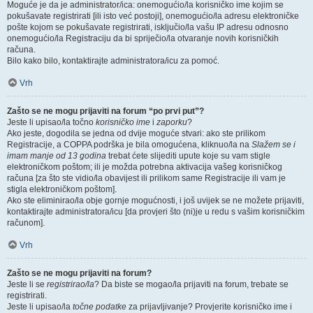
Moguće je da je administrator/ica: onemogućio/la korisničko ime kojim se
pokušavate registrirati [ili isto već postoji], onemogućio/la adresu elektroničke
pošte kojom se pokušavate registrirati, isključio/la vašu IP adresu odnosno
onemogućio/la Registraciju da bi spriječio/la otvaranje novih korisničkih
računa.
Bilo kako bilo, kontaktirajte administratora/icu za pomoć.
Vrh
Zašto se ne mogu prijaviti na forum “po prvi put”?
Jeste li upisao/la točno
korisničko ime
i
zaporku
?
Ako jeste, dogodila se jedna od dvije moguće stvari: ako ste prilikom
Registracije, a COPPA podrška je bila omogućena, kliknuo/la na
Slažem se i
imam manje od 13 godina
trebat ćete slijediti upute koje su vam stigle
elektroničkom poštom; ili je možda potrebna aktivacija vašeg korisničkog
računa [za što ste vidio/la obavijest ili prilikom same Registracije ili vam je
stigla elektroničkom poštom].
Ako ste eliminirao/la obje gornje mogućnosti, i još uvijek se ne možete prijaviti,
kontaktirajte administratora/icu [da provjeri što (ni)je u redu s vašim korisničkim
računom].
Vrh
Zašto se ne mogu prijaviti na forum?
Jeste li se
registrirao/la
? Da biste se mogao/la prijaviti na forum, trebate se
registrirati.
Jeste li upisao/la
točne podatke
za prijavljivanje? Provjerite korisničko ime i