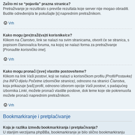
Zašto mi se “pojavila” prazna stranica?
Pretraživanje je rezultiralo s previše rezultata koje server nije mogao obraditi.
Budite određeniji/a te pokušajte [s] naprednim pretražnikom.
Vrh
Kako mogu (pre)traži(va)ti korisnike/ce?
Klikom na
Članstvo
, link se nalazi na svim stranicama, otvorit će se stranica, s
popisom članova/ica foruma, na kojoj se nalazi forma za pretraživanje
[
Pronađite korisničko ime
].
Vrh
Kako mogu pronaći [sve] vlastite postove/teme?
Klikom na link
Vaši postovi
, koji se nalazi u korisničkom profilu
[Profil/Postavke]
(na INFO dijelu Početne izborničke stranice)
, odnosno na stranici
Članstva
,
koja prikazuje [vaš] profil, odnosno izborom opcije
Vaši postovi
, s padajućeg
izbornika
Linki
, možete pronaći vlastite postove, dok teme koje ste pokrenuo/la
možete pronaći naprednim pretražnikom.
Vrh
Bookmarkiranje i pretplaćivanje
Koja je razlika između bookmarkiranja i pretplaćivanja?
U starijim verzijama phpBBa, bookmarkiranje je bilo slično bookmarkiranju