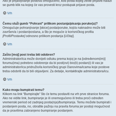
Ako je prijavljivanje postova omogućeno, kod posta kojeg želite prijaviti nalazi
se gumb klik na kojeg će vas provesti kroz postupak prijave posta.
Vrh
Čemu služi gumb “Pohrani” prilikom postanja/pisanja poruke(a)?
Omogućuje pohranjivanje [skice] posta/poruke, koji/a naknadno može biti
završen/a i postan/poslana, a što je moguće iz korisničkog profila
[Profil/Postavke]
odnosno prilikom postanja [
Učitaj
].
Vrh
Zašto [moj] post treba biti odobren?
Administrator/ica može donijeti odluku prema kojoj je na [određenom(im)]
forumu(ima) potrebno odobrenje da bi post(ovi) bio(li) postan(i) ili vas je
administrator/ica pridružio/la korisničkoj grupi članovima/icama koje postove
treba odobriti da bi bili objavljeni. Za detalje, kontaktirajte administratora/icu.
Vrh
Kako mogu bumpirati temu?
Klikom na link “Bumpirajte” što će temu postaviti na vrh prve stranice foruma.
Ako ne vidite link, bumpiranje je ili onemogućeno ili treba proći određen
vremenski period od zadnjeg posta(nja)/bumpiranja. Temu možete bumpirati i
postanjem posta, no, obratite pažnju na pravila foruma jer postoji mogućnost
da je pravilima zabranjeno bumpiranje postanjem.