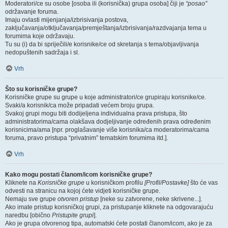
Moderatori/ce su osobe [osoba ili (korisnička) grupa osoba] čiji je
“posao”
održavanje foruma.
Imaju ovlasti mijenjanja/izbrisivanja postova,
zaključavanja/otključavanja/premještanja/izbrisivanja/razdvajanja tema u
forumima koje održavaju.
Tu su (i) da bi spriječili/e korisnike/ce od skretanja s tema/objavljivanja
nedopuštenih sadržaja i sl.
Vrh
Što su korisničke grupe?
Korisničke grupe su grupe u koje administratori/ce grupiraju korisnike/ce.
Svaki/a korisnik/ca može pripadati većem broju grupa.
Svakoj grupi mogu biti dodijeljena individualna prava pristupa, što
administratorima/cama olakšava dodjeljivanje određenih prava određenim
korisnicima/ama [npr. proglašavanje više korisnika/ca moderatorima/cama
foruma, pravo pristupa “privatnim” tematskim forumima itd.].
Vrh
Kako mogu postati članom/icom korisničke grupe?
Kliknete na
Korisničke grupe
u korisničkom profilu
[Profil/Postavke]
što će vas
odvesti na stranicu na kojoj ćete vidjeti korisničke grupe.
Nemaju sve grupe
otvoren pristup
[neke su zatvorene, neke skrivene...].
Ako imate pristup korisničkoj grupi, za pristupanje kliknete na odgovarajuću
naredbu [obično
Pristupite grupi
].
Ako je grupa otvorenog tipa, automatski ćete postati članom/icom, ako je za