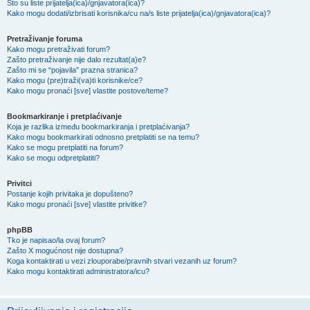
Što su liste prijatelja(ica)/gnjavatora(ica)?
Kako mogu dodati/izbrisati korisnika/cu na/s liste prijatelja(ica)/gnjavatora(ica)?
Pretraživanje foruma
Kako mogu pretraživati forum?
Zašto pretraživanje nije dalo rezultat(a)e?
Zašto mi se “pojavila” prazna stranica?
Kako mogu (pre)traži(va)ti korisnike/ce?
Kako mogu pronaći [sve] vlastite postove/teme?
Bookmarkiranje i pretplaćivanje
Koja je razlika između bookmarkiranja i pretplaćivanja?
Kako mogu bookmarkirati odnosno pretplatiti se na temu?
Kako se mogu pretplatiti na forum?
Kako se mogu odpretplatiti?
Privitci
Postanje kojih privitaka je dopušteno?
Kako mogu pronaći [sve] vlastite privitke?
phpBB
Tko je napisao/la ovaj forum?
Zašto X mogućnost nije dostupna?
Koga kontaktirati u vezi zlouporabe/pravnih stvari vezanih uz forum?
Kako mogu kontaktirati administratora/icu?