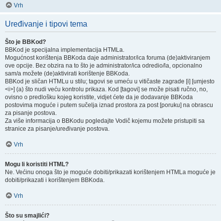
Vrh
Uređivanje i tipovi tema
Što je BBKod?
BBKod je specijalna implementacija HTMLa.
Mogućnost korištenja BBKoda daje administrator/ica foruma (de)aktiviranjem
ove opcije. Bez obzira na to što je administrator/ica odredio/la, opcionalno
sam/a možete (de)aktivirati korištenje BBKoda.
BBKod je sličan HTMLu u stilu; tagovi se umeću u vitičaste zagrade [i] [umjesto
<i>] (a) što nudi veću kontrolu prikaza. Kod [tagovi] se može pisati ručno, no,
ovisno o predlošku kojeg koristite, vidjet ćete da je dodavanje BBKoda
postovima moguće i putem sučelja iznad prostora za post [poruku] na obrascu
za pisanje postova.
Za više informacija o BBKodu pogledajte Vodič kojemu možete pristupiti sa
stranice za pisanje/uređivanje postova.
Vrh
Mogu li koristiti HTML?
Ne. Većinu onoga što je moguće dobiti/prikazati korištenjem HTMLa moguće je
dobiti/prikazati i korištenjem BBKoda.
Vrh
Što su smajlići?