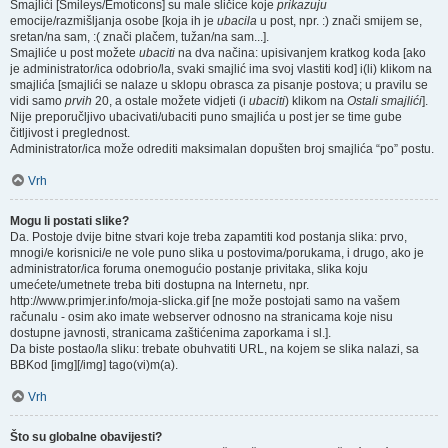
Smajlići [Smileys/Emoticons] su male sličice koje
prikazuju
emocije/razmišljanja osobe [koja ih je
ubacila
u post, npr. :) znači smijem se,
sretan/na sam, :( znači plačem, tužan/na sam...].
Smajliće u post možete
ubaciti
na dva načina: upisivanjem kratkog koda [ako
je administrator/ica odobrio/la, svaki smajlić ima svoj vlastiti kod] i(li) klikom na
smajlića [smajlići se nalaze u sklopu obrasca za pisanje postova; u pravilu se
vidi samo
prvih
20, a ostale možete vidjeti (i
ubaciti
) klikom na
Ostali smajlići
].
Nije preporučljivo ubacivati/ubaciti puno smajlića u post jer se time gube
čitljivost i preglednost.
Administrator/ica može odrediti maksimalan dopušten broj smajlića “po” postu.
Vrh
Mogu li postati slike?
Da. Postoje dvije bitne stvari koje treba zapamtiti kod postanja slika: prvo,
mnogi/e korisnici/e ne vole puno slika u postovima/porukama, i drugo, ako je
administrator/ica foruma onemogućio postanje privitaka, slika koju
umećete/umetnete treba biti dostupna na Internetu, npr.
http://www.primjer.info/moja-slicka.gif [ne može postojati samo na vašem
računalu - osim ako imate webserver odnosno na stranicama koje nisu
dostupne javnosti, stranicama zaštićenima zaporkama i sl.].
Da biste postao/la sliku: trebate obuhvatiti URL, na kojem se slika nalazi, sa
BBKod [img][/img] tago(vi)m(a).
Vrh
Što su globalne obavijesti?