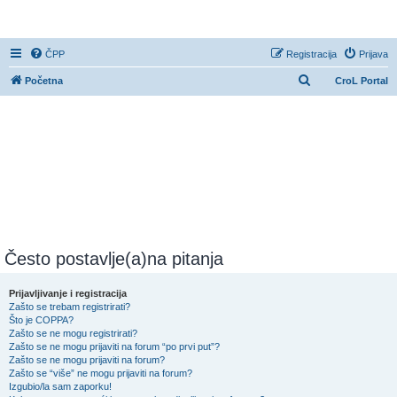
CroL Forum
ČPP
Registracija
Prijava
P
Početna
CroL Portal
r
e
t
r
a
ž
n
i
Često postavlje(a)na pitanja
k
Prijavljivanje i registracija
Zašto se trebam registrirati?
Što je COPPA?
Zašto se ne mogu registrirati?
Zašto se ne mogu prijaviti na forum “po prvi put”?
Zašto se ne mogu prijaviti na forum?
Zašto se “više” ne mogu prijaviti na forum?
Izgubio/la sam zaporku!