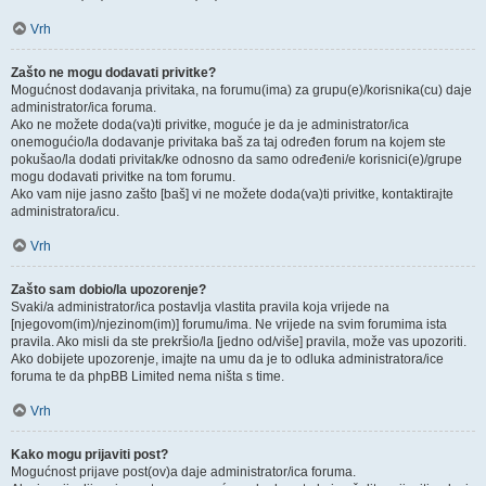
Vrh
Zašto ne mogu dodavati privitke?
Mogućnost dodavanja privitaka, na forumu(ima) za grupu(e)/korisnika(cu) daje
administrator/ica foruma.
Ako ne možete doda(va)ti privitke, moguće je da je administrator/ica
onemogućio/la dodavanje privitaka baš za taj određen forum na kojem ste
pokušao/la dodati privitak/ke odnosno da samo određeni/e korisnici(e)/grupe
mogu dodavati privitke na tom forumu.
Ako vam nije jasno zašto [baš] vi ne možete doda(va)ti privitke, kontaktirajte
administratora/icu.
Vrh
Zašto sam dobio/la upozorenje?
Svaki/a administrator/ica postavlja vlastita pravila koja vrijede na
[njegovom(im)/njezinom(im)] forumu/ima. Ne vrijede na svim forumima ista
pravila. Ako misli da ste prekršio/la [jedno od/više] pravila, može vas upozoriti.
Ako dobijete upozorenje, imajte na umu da je to odluka administratora/ice
foruma te da phpBB Limited nema ništa s time.
Vrh
Kako mogu prijaviti post?
Mogućnost prijave post(ov)a daje administrator/ica foruma.