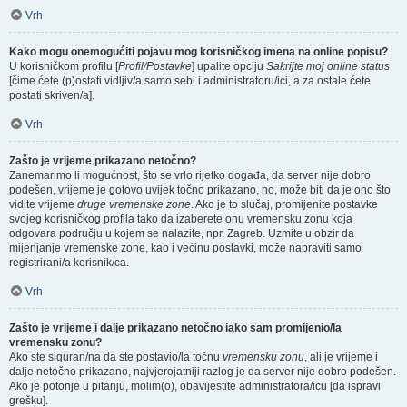
Vrh
Kako mogu onemogućiti pojavu mog korisničkog imena na online popisu?
U korisničkom profilu [
Profil/Postavke
] upalite opciju
Sakrijte moj online status
[čime ćete (p)ostati vidljiv/a samo sebi i administratoru/ici, a za ostale ćete
postati skriven/a].
Vrh
Zašto je vrijeme prikazano netočno?
Zanemarimo li mogućnost, što se vrlo rijetko događa, da server nije dobro
podešen, vrijeme je gotovo uvijek točno prikazano, no, može biti da je ono što
vidite vrijeme
druge vremenske zone
. Ako je to slučaj, promijenite postavke
svojeg korisničkog profila tako da izaberete onu vremensku zonu koja
odgovara području u kojem se nalazite, npr. Zagreb. Uzmite u obzir da
mijenjanje vremenske zone, kao i većinu postavki, može napraviti samo
registrirani/a korisnik/ca.
Vrh
Zašto je vrijeme i dalje prikazano netočno iako sam promijenio/la
vremensku zonu?
Ako ste siguran/na da ste postavio/la točnu
vremensku zonu
, ali je vrijeme i
dalje netočno prikazano, najvjerojatniji razlog je da server nije dobro podešen.
Ako je potonje u pitanju, molim(o), obavijestite administratora/icu [da ispravi
grešku].