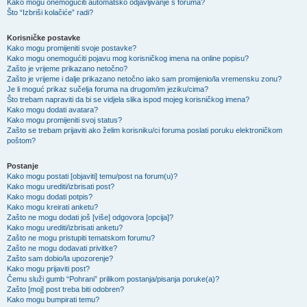
Kako mogu onemogućiti automatsko odjavljivanje s foruma?
Što “Izbriši kolačiće” radi?
Korisničke postavke
Kako mogu promijeniti svoje postavke?
Kako mogu onemogućiti pojavu mog korisničkog imena na online popisu?
Zašto je vrijeme prikazano netočno?
Zašto je vrijeme i dalje prikazano netočno iako sam promijenio/la vremensku zonu?
Je li moguć prikaz sučelja foruma na drugom/im jeziku/cima?
Što trebam napraviti da bi se vidjela slika ispod mojeg korisničkog imena?
Kako mogu dodati avatara?
Kako mogu promijeniti svoj status?
Zašto se trebam prijaviti ako želim korisniku/ci foruma poslati poruku elektroničkom
poštom?
Postanje
Kako mogu postati [objaviti] temu/post na forum(u)?
Kako mogu urediti/izbrisati post?
Kako mogu dodati potpis?
Kako mogu kreirati anketu?
Zašto ne mogu dodati još [više] odgovora [opcija]?
Kako mogu urediti/izbrisati anketu?
Zašto ne mogu pristupiti tematskom forumu?
Zašto ne mogu dodavati privitke?
Zašto sam dobio/la upozorenje?
Kako mogu prijaviti post?
Čemu služi gumb “Pohrani” prilikom postanja/pisanja poruke(a)?
Zašto [moj] post treba biti odobren?
Kako mogu bumpirati temu?