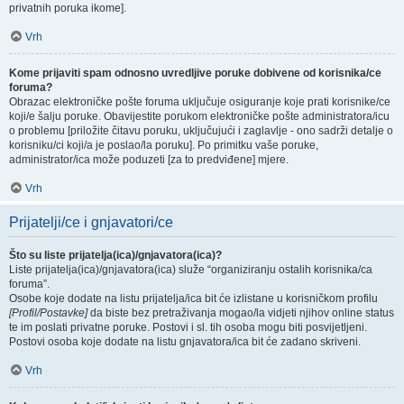
privatnih poruka ikome].
Vrh
Kome prijaviti spam odnosno uvredljive poruke dobivene od korisnika/ce
foruma?
Obrazac elektroničke pošte foruma uključuje osiguranje koje prati korisnike/ce
koji/e šalju poruke. Obavijestite porukom elektroničke pošte administratora/icu
o problemu [priložite čitavu poruku, uključujući i zaglavlje - ono sadrži detalje o
korisniku/ci koji/a je poslao/la poruku]. Po primitku vaše poruke,
administrator/ica može poduzeti [za to predviđene] mjere.
Vrh
Prijatelji/ce i gnjavatori/ce
Što su liste prijatelja(ica)/gnjavatora(ica)?
Liste prijatelja(ica)/gnjavatora(ica) služe “organiziranju ostalih korisnika/ca
foruma”.
Osobe koje dodate na listu prijatelja/ica bit će izlistane u korisničkom profilu
[Profil/Postavke]
da biste bez pretraživanja mogao/la vidjeti njihov online status
te im poslati privatne poruke. Postovi i sl. tih osoba mogu biti posvijetljeni.
Postovi osoba koje dodate na listu gnjavatora/ica bit će zadano skriveni.
Vrh