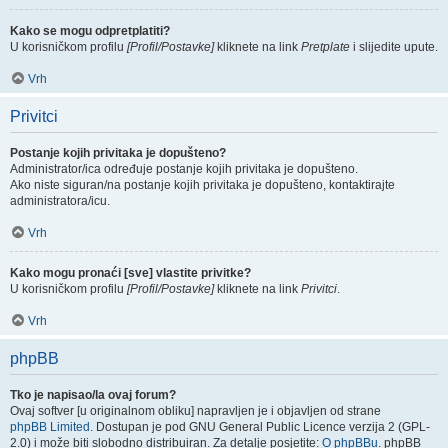
Kako se mogu odpretplatiti?
U korisničkom profilu
[Profil/Postavke]
kliknete na link
Pretplate
i slijedite upute.
Vrh
Privitci
Postanje kojih privitaka je dopušteno?
Administrator/ica određuje postanje kojih privitaka je dopušteno.
Ako niste siguran/na postanje kojih privitaka je dopušteno, kontaktirajte
administratora/icu.
Vrh
Kako mogu pronaći [sve] vlastite privitke?
U korisničkom profilu
[Profil/Postavke]
kliknete na link
Privitci
.
Vrh
phpBB
Tko je napisao/la ovaj forum?
Ovaj softver [u originalnom obliku] napravljen je i objavljen od strane
phpBB Limited
. Dostupan je pod GNU General Public Licence verzija 2 (GPL-
2.0) i može biti slobodno distribuiran. Za detalje posjetite:
O phpBBu
. phpBB