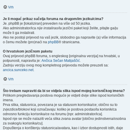
Vrh
Je li moguć prikaz sučelja foruma na drugom/im jeziku/cima?
Je. phpBB je [lokaliziran] preveden na više od 50 jezika.
Ako administrator/ica
nije instalirao/la
jezični paket koji želite, pitajte ga/ju
može li ga instalirati.
Ako ne postoji prijevod na vaš jezik, slobodno ga napravite (a) više informacija
o čemu možete (pro)naći na
phpBB
® stranicama.
O hrvatskom jezičnom paketu
Ovaj prijevod phpBB foruma, s engleskog [originalna verzija] na hrvatski, u
potpunosti, napravila je:
Ančica Sečan Matijaščić
.
Zadnju verziju ovog mog kompletnog prijevoda možete preuzeti sa:
ancica.sunceko.net
.
Vrh
Što trebam napraviti da bi se vidjela slika ispod mojeg korisničkog imena?
Prilikom pregledavanja postova moguće je vidjeti dvije slike ispod korisničkih
imena.
Prva slika, statusnica, povezana je sa statusom korisnika/ce; obično su to
zvjezdice/blokovi koji označavaju: koliko je postova postao/la korisnik/ca
odnosno funkciju korisnika/ce na forumu [npr. administrator/ica].
Ispod nje se može nalaziti veća slika zvana avatar [obično jedinstvena/osobna
za svakog/u korisnika/cu].
Dopuštenja o korištenju statusnica/avatara, kao i izbor dostupnosti istih, daje