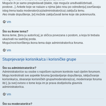
Moguće ih je samo pregledavati [dakle, nije moguće uređivati/izbrisati...
postove...]. Ankete koje se nalaze u njima [ako nisu po određenju] završavaju
istog trena kada moderator(ica)/administrator(ica) zaključa temu.
Ako imate dopuštenje, [vi] možete zaključavati teme koje ste pokrenuo/la.
Vrh
Što su ikone tema?
Ikona teme, [bira ju autor/ica], je sličica povezana s postom, a koja bi trebala
ukazivati na sadržaj posta.
Mogućnost korištenja ikona tema daje administrator/ica foruma.
Vrh
Stupnjevanje korisnika/ca i korisničke grupe
Što su administratori/ce?
Administratori/ce su osobe s najvišom razinom kontrole nad cijelim forumom.
Mogu kontrolirati sve aspekte foruma [postavljanje dopuštenja, isključivanje
korisnika/ca, stvaranje korisničkih grupa/moderatora(ica), moderiranje foruma
itd.], [a sve] ovisno o tome koja im je prava dodijelio/la glavni/a
administrator/ica.
Vrh
Što su moderatori/ce?