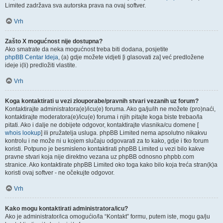
Limited zadržava sva autorska prava na ovaj softver.
Vrh
Zašto X mogućnost nije dostupna?
Ako smatrate da neka mogućnost treba biti dodana, posjetite
phpBB Centar Ideja
, (a) gdje možete vidjeti [i glasovati za] već predložene
ideje i(li) predložiti vlastite.
Vrh
Koga kontaktirati u vezi zlouporabe/pravnih stvari vezanih uz forum?
Kontaktirajte administratora(e)/icu(e) foruma. Ako ga/ju/ih ne možete (pro)naći,
kontaktirajte moderatora(e)/icu(e) foruma i njih pitajte koga biste trebao/la
pitati. Ako i dalje ne dobijete odgovor, kontaktirajte vlasnika/cu domene [
whois lookup
] ili pružatelja usluga. phpBB Limited nema apsolutno nikakvu
kontrolu i ne može ni u kojem slučaju odgovarati za to kako, gdje i tko forum
koristi. Potpuno je besmisleno kontaktirati phpBB Limited u vezi bilo kakve
pravne stvari koja nije direktno vezana uz phpBB odnosno phpbb.com
stranice. Ako kontaktirate phpBB Limited oko toga kako bilo koja treća stran(k)a
koristi ovaj softver - ne očekujte odgovor.
Vrh
Kako mogu kontaktirati administratora/icu?
Ako je administrator/ica omogućio/la “Kontakt” formu, putem iste, mogu ga/ju