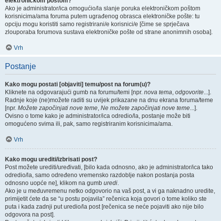
elektroničkom poštom?
Ako je administrator/ica omogućio/la slanje poruka elektroničkom poštom
korisnicima/ama foruma putem ugrađenog obrasca elektroničke pošte: tu
opciju mogu koristiti samo registrirani/e korisnici/e [čime se sprječava
zlouporaba forumova sustava elektroničke pošte od strane anonimnih osoba].
Vrh
Postanje
Kako mogu postati [objaviti] temu/post na forum(u)?
Kliknete na odgovarajući gumb na forumu/temi [npr.
nova tema
,
odgovorite
...].
Radnje koje (ne)možete raditi su uvijek prikazane na dnu ekrana foruma/teme
[npr.
Možete započinjati nove teme
,
Ne možete započinjati nove teme
...].
Ovisno o tome kako je administrator/ica odredio/la, postanje može biti
omogućeno svima ili, pak, samo registriranim korisnicima/ama.
Vrh
Kako mogu urediti/izbrisati post?
Post možete urediti/uređivati, [bilo kada odnosno, ako je administrator/ica tako
odredio/la, samo određeno vremensko razdoblje nakon postanja posta
odnosno uopće ne], klikom na gumb
uredi
.
Ako je u međuvremenu netko odgovorio na vaš post, a vi ga naknadno uredite,
primijetit ćete da se “u postu pojavila” rečenica koja govori o tome koliko ste
puta i kada zadnji put uredio/la post [rečenica se neće pojaviti ako nije bilo
odgovora na post].