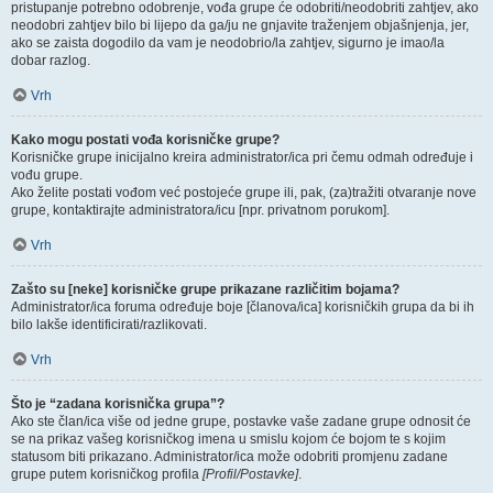
pristupanje potrebno odobrenje, vođa grupe će odobriti/neodobriti zahtjev, ako
neodobri zahtjev bilo bi lijepo da ga/ju ne gnjavite traženjem objašnjenja, jer,
ako se zaista dogodilo da vam je neodobrio/la zahtjev, sigurno je imao/la
dobar razlog.
Vrh
Kako mogu postati vođa korisničke grupe?
Korisničke grupe inicijalno kreira administrator/ica pri čemu odmah određuje i
vođu grupe.
Ako želite postati vođom već postojeće grupe ili, pak, (za)tražiti otvaranje nove
grupe, kontaktirajte administratora/icu [npr. privatnom porukom].
Vrh
Zašto su [neke] korisničke grupe prikazane različitim bojama?
Administrator/ica foruma određuje boje [članova/ica] korisničkih grupa da bi ih
bilo lakše identificirati/razlikovati.
Vrh
Što je “zadana korisnička grupa”?
Ako ste član/ica više od jedne grupe, postavke vaše zadane grupe odnosit će
se na prikaz vašeg korisničkog imena u smislu kojom će bojom te s kojim
statusom biti prikazano. Administrator/ica može odobriti promjenu zadane
grupe putem korisničkog profila
[Profil/Postavke]
.