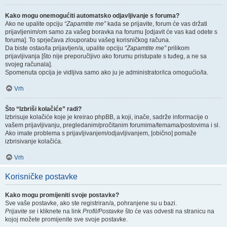
Kako mogu onemogućiti automatsko odjavljivanje s foruma?
Ako ne upalite opciju
“Zapamtite me”
kada se prijavite, forum će vas držati
prijavljenim/om samo za vašeg boravka na forumu [odjavit će vas kad odete s
foruma]. To sprječava zlouporabu vašeg korisničkog računa.
Da biste ostao/la prijavljen/a, upalite opciju
“Zapamtite me”
prilikom
prijavljivanja [što nije preporučljivo ako forumu pristupate s tuđeg, a ne sa
svojeg računala].
Spomenuta opcija je vidljiva samo ako ju je administrator/ica omogućio/la.
Vrh
Što “Izbriši kolačiće” radi?
Izbrisuje kolačiće koje je kreirao phpBB, a koji, inače, sadrže informacije o
vašem prijavljivanju, pregledanim/pročitanim forumima/temama/postovima i sl.
Ako imate problema s prijavljivanjem/odjavljivanjem, [obično] pomaže
izbrisivanje kolačića.
Vrh
Korisničke postavke
Kako mogu promijeniti svoje postavke?
Sve vaše postavke, ako ste registriran/a, pohranjene su u bazi.
Prijavite se
i kliknete na link
Profil/Postavke
što će vas odvesti na stranicu na
kojoj možete promijenite sve svoje postavke.