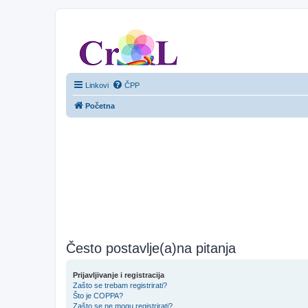
CroL Forum
Linkovi
ČPP
Početna
Često postavlje(a)na pitanja
Prijavljivanje i registracija
Zašto se trebam registrirati?
Što je COPPA?
Zašto se ne mogu registrirati?