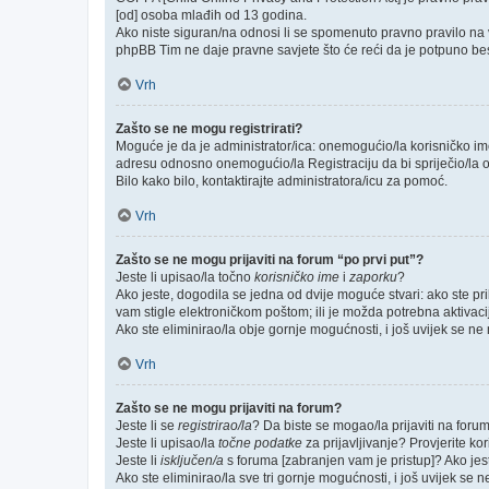
[od] osoba mlađih od 13 godina.
Ako niste siguran/na odnosi li se spomenuto pravno pravilo na v
phpBB Tim ne daje pravne savjete što će reći da je potpuno be
Vrh
Zašto se ne mogu registrirati?
Moguće je da je administrator/ica: onemogućio/la korisničko ime k
adresu odnosno onemogućio/la Registraciju da bi spriječio/la o
Bilo kako bilo, kontaktirajte administratora/icu za pomoć.
Vrh
Zašto se ne mogu prijaviti na forum “po prvi put”?
Jeste li upisao/la točno
korisničko ime
i
zaporku
?
Ako jeste, dogodila se jedna od dvije moguće stvari: ako ste p
vam stigle elektroničkom poštom; ili je možda potrebna aktivacija
Ako ste eliminirao/la obje gornje mogućnosti, i još uvijek se ne m
Vrh
Zašto se ne mogu prijaviti na forum?
Jeste li se
registrirao/la
? Da biste se mogao/la prijaviti na forum, 
Jeste li upisao/la
točne podatke
za prijavljivanje? Provjerite ko
Jeste li
isključen/a
s foruma [zabranjen vam je pristup]? Ako jeste
Ako ste eliminirao/la sve tri gornje mogućnosti, i još uvijek se n