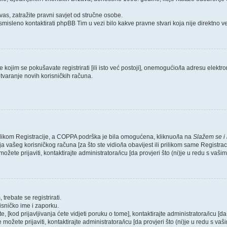
as, zatražite pravni savjet od stručne osobe.
smisleno kontaktirati phpBB Tim u vezi bilo kakve pravne stvari koja nije direktn
ojim se pokušavate registrirati [ili isto već postoji], onemogućio/la adresu elektron
tvaranje novih korisničkih računa.
rilikom Registracije, a COPPA podrška je bila omogućena, kliknuo/la na
Slažem se i
 vašeg korisničkog računa [za što ste vidio/la obavijest ili prilikom same Registraci
ožete prijaviti, kontaktirajte administratora/icu [da provjeri što (ni)je u redu s vaš
trebate se registrirati.
risničko ime i zaporku.
, [kod prijavljivanja ćete vidjeti poruku o tome], kontaktirajte administratora/icu [da
e možete prijaviti, kontaktirajte administratora/icu [da provjeri što (ni)je u redu s v