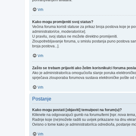
pohranjivanjem avatara.
Vrh
Kako mogu promijeniti svoj status?
Većina foruma koristi statuse za prikaz broja postova koje je po
administratori/ce, moderatori/ce].
U pravilu, svoj status ne možete direktno promijeniti.
Zloupotrebljavanje foruma, u smislu postanja puno postova sam
broja postova...].
Vrh
Zašto se trebam prijaviti ako želim korisniku/ci foruma pos
Ako je administrator/ica omogućio/la slanje poruka elektroničk
sprječava zlouporaba forumova sustava elektroničke pošte od 
Vrh
Postanje
Kako mogu postati [objaviti] temu/post na forum(u)?
Kliknete na odgovarajući gumb na forumu/temi [npr.
nova tema
Radnje koje (ne)možete raditi su uvijek prikazane na dnu ekra
Ovisno o tome kako je administrator/ica odredio/la, postanje m
Vrh