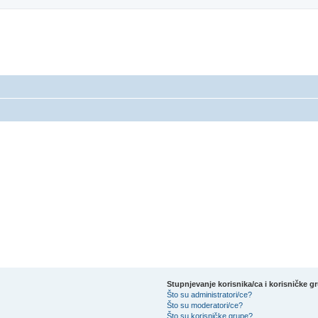
Stupnjevanje korisnika/ca i korisničke g
Što su administratori/ce?
Što su moderatori/ce?
Što su korisničke grupe?