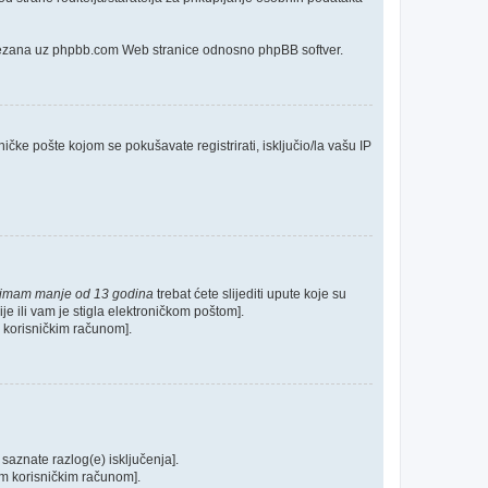
o vezana uz phpbb.com Web stranice odnosno phpBB softver.
ičke pošte kojom se pokušavate registrirati, isključio/la vašu IP
 imam manje od 13 godina
trebat ćete slijediti upute koje su
je ili vam je stigla elektroničkom poštom].
im korisničkim računom].
 saznate razlog(e) isključenja].
ašim korisničkim računom].