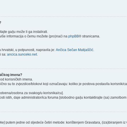
?
itajte ga/ju može li ga instalirati.
) više informacija o čemu možete (pro)naći na
phpBB
® stranicama.
hrvatski, u potpunosti, napravila je:
Ančica Sečan Matijaščić
.
i sa:
ancica.sunceko.net
.
sničkog imena?
pod korisničkih imena.
ično su to zvjezdice/blokovi koji označavaju: koliko je postova postao/la korisnik/c
instvena/osobna za svakog/u korisnika/cu].
sti istih, daje administrator/ica foruma [slobodno ga/ju kontaktirajte (sa) zamolbom 
vke]
putem jedne od sljedeće četiri metode: korištenjem Gravatara, (iza)biranjem iz