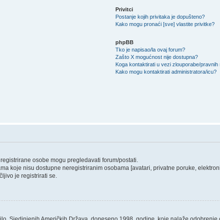
Privitci
Postanje kojih privitaka je dopušteno?
Kako mogu pronaći [sve] vlastite privitke?
phpBB
Tko je napisao/la ovaj forum?
Zašto X mogućnost nije dostupna?
Koga kontaktirati u vezi zlouporabe/pravnih
Kako mogu kontaktirati administratora/icu?
o registrirane osobe mogu pregledavati forum/postati.
ama koje nisu dostupne neregistriranim osobama [avatari, privatne poruke, elektronič
ivo je registrirati se.
ilo, Sjedinjenih Američkih Država, doneseno 1998. godine, koje nalaže odobrenje od