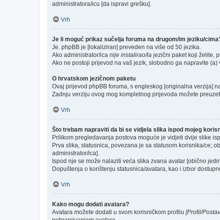
administratora/icu [da ispravi grešku].
Vrh
Je li moguć prikaz sučelja foruma na drugom/im jeziku/cima
Je. phpBB je [lokaliziran] preveden na više od 50 jezika.
Ako administrator/ica
nije instalirao/la
jezični paket koji želite, p
Ako ne postoji prijevod na vaš jezik, slobodno ga napravite (a
O hrvatskom jezičnom paketu
Ovaj prijevod phpBB foruma, s engleskog [originalna verzija] na 
Zadnju verziju ovog mog kompletnog prijevoda možete preuzet
Vrh
Što trebam napraviti da bi se vidjela slika ispod mojeg kori
Prilikom pregledavanja postova moguće je vidjeti dvije slike is
Prva slika, statusnica, povezana je sa statusom korisnika/ce; ob
administrator/ica].
Ispod nje se može nalaziti veća slika zvana avatar [obično jed
Dopuštenja o korištenju statusnica/avatara, kao i izbor dostupno
Vrh
Kako mogu dodati avatara?
Avatara možete dodati u svom korisničkom profilu
[Profil/Posta