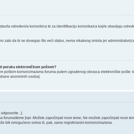
stao/la određeni/a korisnik/ca te za identifikaciju korisnika/ca koji/e obavljaju odr
o zato da bi se dosegao što veći status, nema nikakvog smisla jer administratori
lati poruku elektroničkom poštom?
om poštom korisnicima/ama foruma putem ugrađenog obrasca elektroničke pošte: tu op
strane anonimnih osoba].
,
odgovorite
...].
na foruma/teme [npr.
Možete započinjati nove teme
,
Ne možete započinjati nove te
ože biti omogućeno svima ili, pak, samo registriranim korisnicima/ama.