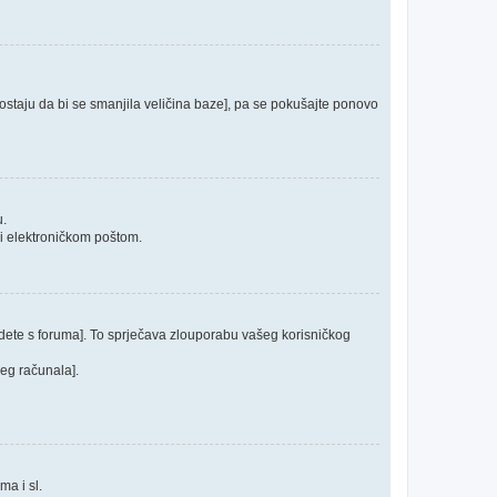
 postaju da bi se smanjila veličina baze], pa se pokušajte ponovo
u.
ći elektroničkom poštom.
odete s foruma]. To sprječava zlouporabu vašeg korisničkog
jeg računala].
ma i sl.