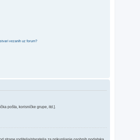
 stvari vezanih uz forum?
ka pošta, korisničke grupe, itd.].
 strane roditelja/staratelja za prikupljanje osobnih podataka