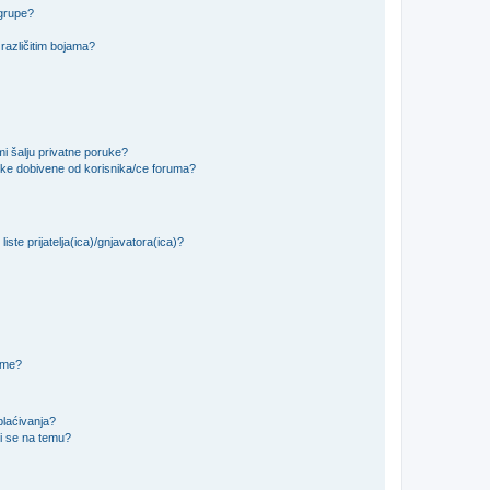
 grupe?
različitim bojama?
i šalju privatne poruke?
uke dobivene od korisnika/ce foruma?
iste prijatelja(ica)/gnjavatora(ica)?
teme?
plaćivanja?
i se na temu?