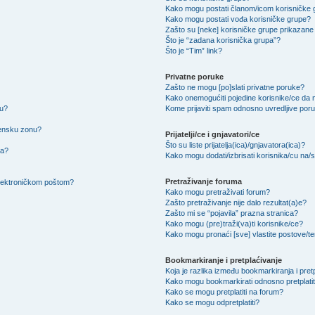
Kako mogu postati članom/icom korisničke
Kako mogu postati vođa korisničke grupe?
Zašto su [neke] korisničke grupe prikazane 
Što je “zadana korisnička grupa”?
Što je “Tim” link?
Privatne poruke
Zašto ne mogu [po]slati privatne poruke?
Kako onemogućiti pojedine korisnike/ce da m
su?
Kome prijaviti spam odnosno uvredljive por
mensku zonu?
Prijatelji/ce i gnjavatori/ce
Što su liste prijatelja(ica)/gnjavatora(ica)?
na?
Kako mogu dodati/izbrisati korisnika/cu na/s l
Pretraživanje foruma
 elektroničkom poštom?
Kako mogu pretraživati forum?
Zašto pretraživanje nije dalo rezultat(a)e?
Zašto mi se “pojavila” prazna stranica?
Kako mogu (pre)traži(va)ti korisnike/ce?
Kako mogu pronaći [sve] vlastite postove/
Bookmarkiranje i pretplaćivanje
Koja je razlika između bookmarkiranja i pret
Kako mogu bookmarkirati odnosno pretplatit
Kako se mogu pretplatiti na forum?
Kako se mogu odpretplatiti?