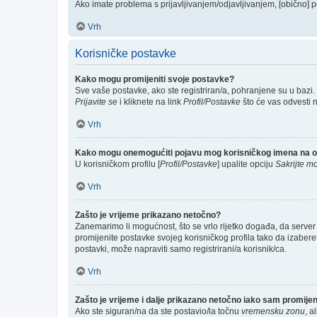
Ako imate problema s prijavljivanjem/odjavljivanjem, [obično] p
Vrh
Korisničke postavke
Kako mogu promijeniti svoje postavke?
Sve vaše postavke, ako ste registriran/a, pohranjene su u bazi.
Prijavite se
i kliknete na link
Profil/Postavke
što će vas odvesti 
Vrh
Kako mogu onemogućiti pojavu mog korisničkog imena na o
U korisničkom profilu [
Profil/Postavke
] upalite opciju
Sakrijte mo
Vrh
Zašto je vrijeme prikazano netočno?
Zanemarimo li mogućnost, što se vrlo rijetko događa, da server 
promijenite postavke svojeg korisničkog profila tako da izabe
postavki, može napraviti samo registrirani/a korisnik/ca.
Vrh
Zašto je vrijeme i dalje prikazano netočno iako sam promij
Ako ste siguran/na da ste postavio/la točnu
vremensku zonu
, a