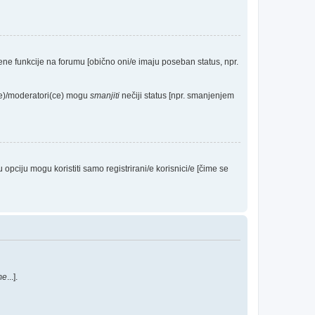
eđene funkcije na forumu [obično oni/e imaju poseban status, npr.
(ce)/moderatori(ce) mogu
smanjiti
nečiji status [npr. smanjenjem
ciju mogu koristiti samo registrirani/e korisnici/e [čime se
me
...].