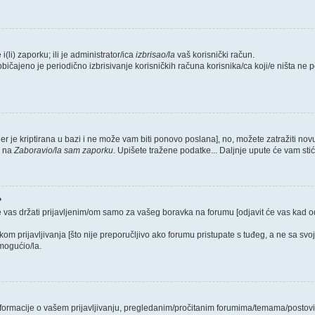
i(li) zaporku; ili je administrator/ica
izbrisao/la
vaš korisnički račun.
običajeno je periodično izbrisivanje korisničkih računa korisnika/ca koji/e ništa ne
jer je kriptirana u bazi i ne može vam biti ponovo poslana], no, možete zatražiti nov
e na
Zaboravio/la sam zaporku
. Upišete tražene podatke... Daljnje upute će vam sti
?
e vas držati prijavljenim/om samo za vašeg boravka na forumu [odjavit će vas kad 
ikom prijavljivanja [što nije preporučljivo ako forumu pristupate s tuđeg, a ne sa svo
mogućio/la.
 informacije o vašem prijavljivanju, pregledanim/pročitanim forumima/temama/postovi