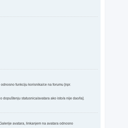
a odnosno funkciju korisnika/ce na forumu [npr.
o dopuštenju statusnica/avatara ako isto/a nije dao/la].
 Galerije avatara, linkanjem na avatara odnosno