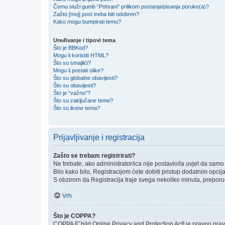
Čemu služi gumb “Pohrani” prilikom postanja/pisanja poruke(a)?
Zašto [moj] post treba biti odobren?
Kako mogu bumpirati temu?
Uređivanje i tipovi tema
Što je BBKod?
Mogu li koristiti HTML?
Što su smajlići?
Mogu li postati slike?
Što su globalne obavijesti?
Što su obavijesti?
Što je “važno”?
Što su zaključane teme?
Što su ikone tema?
Prijavljivanje i registracija
Zašto se trebam registrirati?
Ne trebate, ako administrator/ica nije postavio/la uvjet da sam
Bilo kako bilo, Registracijom ćete dobiti pristup dodatnim opcij
S obzirom da Registracija traje svega nekoliko minuta, preporučlj
Vrh
Što je COPPA?
COPPA [Child Online Privacy and Protection Act] je pravno prav