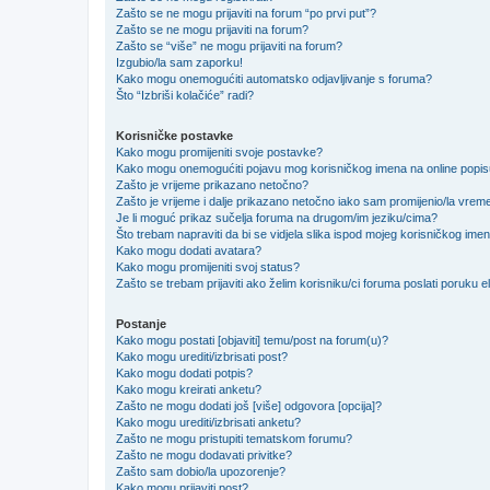
Zašto se ne mogu prijaviti na forum “po prvi put”?
Zašto se ne mogu prijaviti na forum?
Zašto se “više” ne mogu prijaviti na forum?
Izgubio/la sam zaporku!
Kako mogu onemogućiti automatsko odjavljivanje s foruma?
Što “Izbriši kolačiće” radi?
Korisničke postavke
Kako mogu promijeniti svoje postavke?
Kako mogu onemogućiti pojavu mog korisničkog imena na online popi
Zašto je vrijeme prikazano netočno?
Zašto je vrijeme i dalje prikazano netočno iako sam promijenio/la vre
Je li moguć prikaz sučelja foruma na drugom/im jeziku/cima?
Što trebam napraviti da bi se vidjela slika ispod mojeg korisničkog ime
Kako mogu dodati avatara?
Kako mogu promijeniti svoj status?
Zašto se trebam prijaviti ako želim korisniku/ci foruma poslati poruku
Postanje
Kako mogu postati [objaviti] temu/post na forum(u)?
Kako mogu urediti/izbrisati post?
Kako mogu dodati potpis?
Kako mogu kreirati anketu?
Zašto ne mogu dodati još [više] odgovora [opcija]?
Kako mogu urediti/izbrisati anketu?
Zašto ne mogu pristupiti tematskom forumu?
Zašto ne mogu dodavati privitke?
Zašto sam dobio/la upozorenje?
Kako mogu prijaviti post?