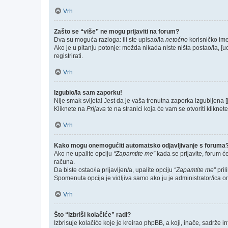
Vrh
Zašto se “više” ne mogu prijaviti na forum?
Dva su moguća razloga: ili ste upisao/la
netočno
korisničko ime 
Ako je u pitanju potonje: možda nikada niste ništa postao/la, [u
registrirati.
Vrh
Izgubio/la sam zaporku!
Nije smak svijeta! Jest da je vaša trenutna zaporka izgubljena [
Kliknete na
Prijava
te na stranici koja će vam se otvoriti kliknet
Vrh
Kako mogu onemogućiti automatsko odjavljivanje s foruma
Ako ne upalite opciju
“Zapamtite me”
kada se prijavite, forum ć
računa.
Da biste ostao/la prijavljen/a, upalite opciju
“Zapamtite me”
pril
Spomenuta opcija je vidljiva samo ako ju je administrator/ica o
Vrh
Što “Izbriši kolačiće” radi?
Izbrisuje kolačiće koje je kreirao phpBB, a koji, inače, sadrže