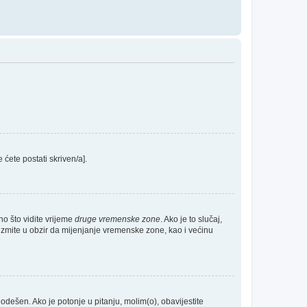
e ćete postati skriven/a].
no što vidite vrijeme
druge vremenske zone
. Ako je to slučaj,
Uzmite u obzir da mijenjanje vremenske zone, kao i većinu
 podešen. Ako je potonje u pitanju, molim(o), obavijestite