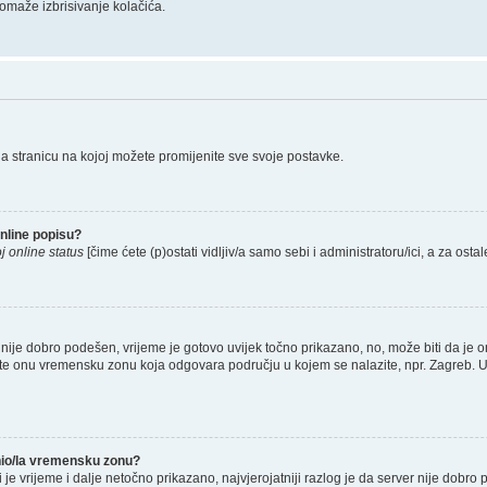
omaže izbrisivanje kolačića.
na stranicu na kojoj možete promijenite sve svoje postavke.
nline popisu?
j online status
[čime ćete (p)ostati vidljiv/a samo sebi i administratoru/ici, a za ostal
nije dobro podešen, vrijeme je gotovo uvijek točno prikazano, no, može biti da je o
rete onu vremensku zonu koja odgovara području u kojem se nalazite, npr. Zagreb. 
enio/la vremensku zonu?
li je vrijeme i dalje netočno prikazano, najvjerojatniji razlog je da server nije dobro