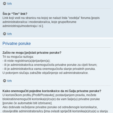
Vrh
Što je “Tim” link?
Link koji vodi na stranicu na kojoj se nalazi lista “osoblja” foruma [popis
administratora/ica i moderatora/ica, koje grupe/forume
administriraju/moderiraju i sl.].
Vrh
Privatne poruke
Zašto ne mogu [po]slati privatne poruke?
Tri su moguća razloga:
- ili niste registriran(a)/prijavljen(a);
- ili je administrator/ica onemogućio/la privatne poruke za cijeli forum;
- ili je administrator/ica vama onemogućio/la slanje privatnih poruka.
U potonjem slučaju zatražite objašnjenje od administratora/ice.
Vrh
Kako onemogućiti pojedine korisnike/ce da mi šalju privatne poruke?
U korisničkom profilu
[Profil/Postavke]
, postavljanjem pravila, možete
blokirati/onemogućiti korisnika(e)/cu(e) da vam šalje(u) privatne poruke
[poruke će automatski biti izbrisane].
Ako dobivate neželjene privatne poruke od određenog/e korisnika/ce,
obavijestite administratora/icu [ima ovlasti spriječiti korisnika(e)/cu(e) u slanju