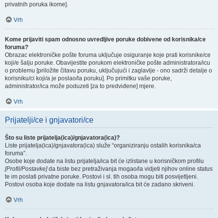
privatnih poruka ikome].
Vrh
Kome prijaviti spam odnosno uvredljive poruke dobivene od korisnika/ce
foruma?
Obrazac elektroničke pošte foruma uključuje osiguranje koje prati korisnike/ce
koji/e šalju poruke. Obavijestite porukom elektroničke pošte administratora/icu
o problemu [priložite čitavu poruku, uključujući i zaglavlje - ono sadrži detalje o
korisniku/ci koji/a je poslao/la poruku]. Po primitku vaše poruke,
administrator/ica može poduzeti [za to predviđene] mjere.
Vrh
Prijatelji/ce i gnjavatori/ce
Što su liste prijatelja(ica)/gnjavatora(ica)?
Liste prijatelja(ica)/gnjavatora(ica) služe “organiziranju ostalih korisnika/ca
foruma”.
Osobe koje dodate na listu prijatelja/ica bit će izlistane u korisničkom profilu
[Profil/Postavke]
da biste bez pretraživanja mogao/la vidjeti njihov online status
te im poslati privatne poruke. Postovi i sl. tih osoba mogu biti posvijetljeni.
Postovi osoba koje dodate na listu gnjavatora/ica bit će zadano skriveni.
Vrh