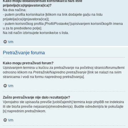
Kako mogu dodati/izbrisati korisnika/cu na/s liste
prijatelja(ica)/gnjavatora(ica)?
Na dva načina:
- putem profila korisnika/ce [klikom na link dodajete ga/ju na listu
prijatelja(ica)/gnjavatora(ica)];
- putem korisničkog profila
[Profil/Postavke]
[upisivanjem korisničkog/ih imena
u za to predviđeno polje].
Na isti način izbrisujete korisnike/ce s lista.
Vrh
Pretraživanje foruma
Kako mogu pretraživati forum?
Upisivanjem termina u kućicu za pretraživanje na početnoj stranici/forumu/temi
odnosno klikom na
Pretražnik/Napredno pretraživanje
[link se nalazi na svim
stranicama i vodi na formu naprednog pretraživanja].
Vrh
Zašto pretraživanje nije dalo rezultat(a)e?
Vjerojatno ste upisao/la previše [uobičajenih] termina koje phpBB ne indeksira
ili ste bio/la previše nejasan(a)/neodređen(a). Budite određeniji/a te pokušajte
[s] naprednim pretražnikom.
Vrh