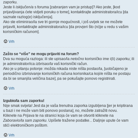
zaporku.
Jeste li
isključen/a
s foruma [zabranjen vam je pristup]? Ako jeste, [kod
prijavljivanja ćete vidjeti poruku o tome], kontaktirajte administratora/icu [da
saznate razlog(e) isključenja].
Ako ste eliminirao/la sve tri gornje mogućnosti, i još uvijek se ne možete
prijaviti, kontaktirajte administratora/icu [da provjeri što (ni)je u redu s vašim
korisničkim računom].
Vrh
Zašto se “više” ne mogu prijaviti na forum?
Dva su moguća razloga: ili ste upisao/la
netočno
korisničko ime i(li) zaporku; ili
je administrator/ica
izbrisao/la
vaš korisnički račun.
Ako je u pitanju potonje: možda nikada niste ništa postao/la, [uobičajeno je
periodično izbrisivanje korisničkih računa korisnika/ca koji/e ništa ne postaju
da bi se smanjila veličina baze], pa se pokušajte ponovo registrirati.
Vrh
Izgubio/la sam zaporku!
Nije smak svijeta! Jest da je vaša trenutna zaporka izgubljena [jer je kriptirana
u bazi i ne može vam biti ponovo poslana], no, možete zatražiti novu.
Kliknete na
Prijava
te na stranici koja će vam se otvoriti kliknete na
Zaboravio/la sam zaporku
. Upišete tražene podatke... Daljnje upute će vam
stići elektroničkom poštom.
Vrh