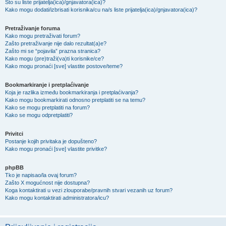
Što su liste prijatelja(ica)/gnjavatora(ica)?
Kako mogu dodati/izbrisati korisnika/cu na/s liste prijatelja(ica)/gnjavatora(ica)?
Pretraživanje foruma
Kako mogu pretraživati forum?
Zašto pretraživanje nije dalo rezultat(a)e?
Zašto mi se “pojavila” prazna stranica?
Kako mogu (pre)traži(va)ti korisnike/ce?
Kako mogu pronaći [sve] vlastite postove/teme?
Bookmarkiranje i pretplaćivanje
Koja je razlika između bookmarkiranja i pretplaćivanja?
Kako mogu bookmarkirati odnosno pretplatiti se na temu?
Kako se mogu pretplatiti na forum?
Kako se mogu odpretplatiti?
Privitci
Postanje kojih privitaka je dopušteno?
Kako mogu pronaći [sve] vlastite privitke?
phpBB
Tko je napisao/la ovaj forum?
Zašto X mogućnost nije dostupna?
Koga kontaktirati u vezi zlouporabe/pravnih stvari vezanih uz forum?
Kako mogu kontaktirati administratora/icu?