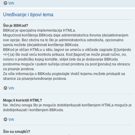
Vrh
Uređivanje i tipovi tema
Što je BBKod?
BBKod je specijalna implementacija HTMLa.
Mogućnost korištenja BBKoda daje administrator/ica foruma (de)aktiviranjem
ove opcije. Bez obzira na to što je administrator/ica odredio/la, opcionalno
sam/a možete (de)aktivirati korištenje BBKoda.
BBKod je sličan HTMLu u stilu; tagovi se umeću u vitičaste zagrade [i] [umjesto
<i>] (a) što nudi veću kontrolu prikaza. Kod [tagovi] se može pisati ručno, no,
ovisno o predlošku kojeg koristite, vidjet ćete da je dodavanje BBKoda
postovima moguće i putem sučelja iznad prostora za post [poruku] na obrascu
za pisanje postova.
Za više informacija o BBKodu pogledajte Vodič kojemu možete pristupiti sa
stranice za pisanje/uređivanje postova.
Vrh
Mogu li koristiti HTML?
Ne. Većinu onoga što je moguće dobiti/prikazati korištenjem HTMLa moguće je
dobiti/prikazati i korištenjem BBKoda.
Vrh
Što su smajlići?