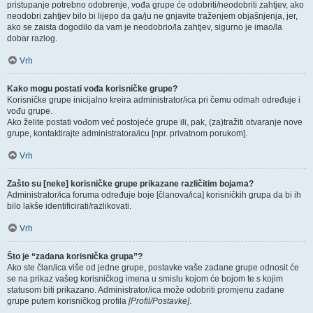
pristupanje potrebno odobrenje, vođa grupe će odobriti/neodobriti zahtjev, ako
neodobri zahtjev bilo bi lijepo da ga/ju ne gnjavite traženjem objašnjenja, jer,
ako se zaista dogodilo da vam je neodobrio/la zahtjev, sigurno je imao/la
dobar razlog.
Vrh
Kako mogu postati vođa korisničke grupe?
Korisničke grupe inicijalno kreira administrator/ica pri čemu odmah određuje i
vođu grupe.
Ako želite postati vođom već postojeće grupe ili, pak, (za)tražiti otvaranje nove
grupe, kontaktirajte administratora/icu [npr. privatnom porukom].
Vrh
Zašto su [neke] korisničke grupe prikazane različitim bojama?
Administrator/ica foruma određuje boje [članova/ica] korisničkih grupa da bi ih
bilo lakše identificirati/razlikovati.
Vrh
Što je “zadana korisnička grupa”?
Ako ste član/ica više od jedne grupe, postavke vaše zadane grupe odnosit će
se na prikaz vašeg korisničkog imena u smislu kojom će bojom te s kojim
statusom biti prikazano. Administrator/ica može odobriti promjenu zadane
grupe putem korisničkog profila
[Profil/Postavke]
.