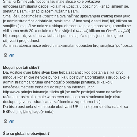
Smajlići [Smileys/Emoticons] su male sličice koje
prikazuju
emocije/razmišljanja osobe [koja ih je
ubacila
u post, npr. :) znači smijem se,
sretan/na sam, :( znači plačem, tužan/na sam...].
Smajliće u post možete
ubaciti
na dva načina: upisivanjem kratkog koda [ako
je administrator/ica odobrio/la, svaki smajlić ima svoj vlastiti kod] i(li) klikom na
smajlića [smajlići se nalaze u sklopu obrasca za pisanje postova; u pravilu se
vidi samo
prvih
20, a ostale možete vidjeti (i
ubaciti
) klikom na
Ostali smajlići
].
Nije preporučljivo ubacivati/ubaciti puno smajlića u post jer se time gube
čitljivost i preglednost.
Administrator/ica može odrediti maksimalan dopušten broj smajlića “po” postu.
Vrh
Mogu li postati slike?
Da. Postoje dvije bitne stvari koje treba zapamtiti kod postanja slika: prvo,
mnogi/e korisnici/e ne vole puno slika u postovima/porukama, i drugo, ako je
administrator/ica foruma onemogućio postanje privitaka, slika koju
umećete/umetnete treba biti dostupna na Internetu, npr.
http://www.primjer.info/moja-slicka.gif [ne može postojati samo na vašem
računalu - osim ako imate webserver odnosno na stranicama koje nisu
dostupne javnosti, stranicama zaštićenima zaporkama i sl.].
Da biste postao/la sliku: trebate obuhvatiti URL, na kojem se slika nalazi, sa
BBKod [img][/img] tago(vi)m(a).
Vrh
Što su globalne obavijesti?