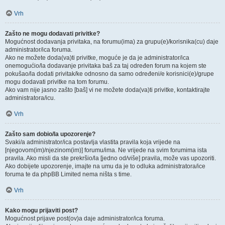
Vrh
Zašto ne mogu dodavati privitke?
Mogućnost dodavanja privitaka, na forumu(ima) za grupu(e)/korisnika(cu) daje
administrator/ica foruma.
Ako ne možete doda(va)ti privitke, moguće je da je administrator/ica
onemogućio/la dodavanje privitaka baš za taj određen forum na kojem ste
pokušao/la dodati privitak/ke odnosno da samo određeni/e korisnici(e)/grupe
mogu dodavati privitke na tom forumu.
Ako vam nije jasno zašto [baš] vi ne možete doda(va)ti privitke, kontaktirajte
administratora/icu.
Vrh
Zašto sam dobio/la upozorenje?
Svaki/a administrator/ica postavlja vlastita pravila koja vrijede na
[njegovom(im)/njezinom(im)] forumu/ima. Ne vrijede na svim forumima ista
pravila. Ako misli da ste prekršio/la [jedno od/više] pravila, može vas upozoriti.
Ako dobijete upozorenje, imajte na umu da je to odluka administratora/ice
foruma te da phpBB Limited nema ništa s time.
Vrh
Kako mogu prijaviti post?
Mogućnost prijave post(ov)a daje administrator/ica foruma.