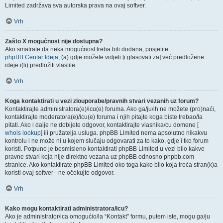
Limited zadržava sva autorska prava na ovaj softver.
Vrh
Zašto X mogućnost nije dostupna?
Ako smatrate da neka mogućnost treba biti dodana, posjetite
phpBB Centar Ideja
, (a) gdje možete vidjeti [i glasovati za] već predložene
ideje i(li) predložiti vlastite.
Vrh
Koga kontaktirati u vezi zlouporabe/pravnih stvari vezanih uz forum?
Kontaktirajte administratora(e)/icu(e) foruma. Ako ga/ju/ih ne možete (pro)naći,
kontaktirajte moderatora(e)/icu(e) foruma i njih pitajte koga biste trebao/la
pitati. Ako i dalje ne dobijete odgovor, kontaktirajte vlasnika/cu domene [
whois lookup
] ili pružatelja usluga. phpBB Limited nema apsolutno nikakvu
kontrolu i ne može ni u kojem slučaju odgovarati za to kako, gdje i tko forum
koristi. Potpuno je besmisleno kontaktirati phpBB Limited u vezi bilo kakve
pravne stvari koja nije direktno vezana uz phpBB odnosno phpbb.com
stranice. Ako kontaktirate phpBB Limited oko toga kako bilo koja treća stran(k)a
koristi ovaj softver - ne očekujte odgovor.
Vrh
Kako mogu kontaktirati administratora/icu?
Ako je administrator/ica omogućio/la “Kontakt” formu, putem iste, mogu ga/ju