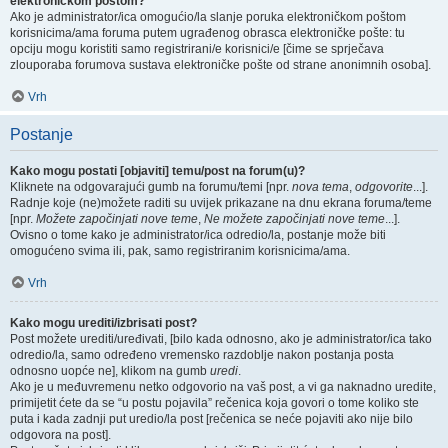
elektroničkom poštom?
Ako je administrator/ica omogućio/la slanje poruka elektroničkom poštom
korisnicima/ama foruma putem ugrađenog obrasca elektroničke pošte: tu
opciju mogu koristiti samo registrirani/e korisnici/e [čime se sprječava
zlouporaba forumova sustava elektroničke pošte od strane anonimnih osoba].
Vrh
Postanje
Kako mogu postati [objaviti] temu/post na forum(u)?
Kliknete na odgovarajući gumb na forumu/temi [npr.
nova tema
,
odgovorite
...].
Radnje koje (ne)možete raditi su uvijek prikazane na dnu ekrana foruma/teme
[npr.
Možete započinjati nove teme
,
Ne možete započinjati nove teme
...].
Ovisno o tome kako je administrator/ica odredio/la, postanje može biti
omogućeno svima ili, pak, samo registriranim korisnicima/ama.
Vrh
Kako mogu urediti/izbrisati post?
Post možete urediti/uređivati, [bilo kada odnosno, ako je administrator/ica tako
odredio/la, samo određeno vremensko razdoblje nakon postanja posta
odnosno uopće ne], klikom na gumb
uredi
.
Ako je u međuvremenu netko odgovorio na vaš post, a vi ga naknadno uredite,
primijetit ćete da se “u postu pojavila” rečenica koja govori o tome koliko ste
puta i kada zadnji put uredio/la post [rečenica se neće pojaviti ako nije bilo
odgovora na post].