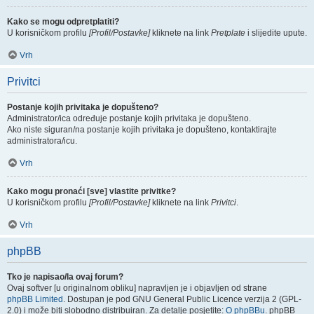
Kako se mogu odpretplatiti?
U korisničkom profilu
[Profil/Postavke]
kliknete na link
Pretplate
i slijedite upute.
Vrh
Privitci
Postanje kojih privitaka je dopušteno?
Administrator/ica određuje postanje kojih privitaka je dopušteno.
Ako niste siguran/na postanje kojih privitaka je dopušteno, kontaktirajte
administratora/icu.
Vrh
Kako mogu pronaći [sve] vlastite privitke?
U korisničkom profilu
[Profil/Postavke]
kliknete na link
Privitci
.
Vrh
phpBB
Tko je napisao/la ovaj forum?
Ovaj softver [u originalnom obliku] napravljen je i objavljen od strane
phpBB Limited
. Dostupan je pod GNU General Public Licence verzija 2 (GPL-
2.0) i može biti slobodno distribuiran. Za detalje posjetite:
O phpBBu
. phpBB