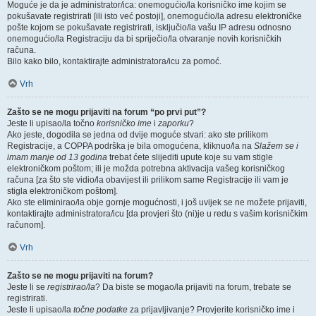
Moguće je da je administrator/ica: onemogućio/la korisničko ime kojim se
pokušavate registrirati [ili isto već postoji], onemogućio/la adresu elektroničke
pošte kojom se pokušavate registrirati, isključio/la vašu IP adresu odnosno
onemogućio/la Registraciju da bi spriječio/la otvaranje novih korisničkih
računa.
Bilo kako bilo, kontaktirajte administratora/icu za pomoć.
Vrh
Zašto se ne mogu prijaviti na forum “po prvi put”?
Jeste li upisao/la točno
korisničko ime
i
zaporku
?
Ako jeste, dogodila se jedna od dvije moguće stvari: ako ste prilikom
Registracije, a COPPA podrška je bila omogućena, kliknuo/la na
Slažem se i
imam manje od 13 godina
trebat ćete slijediti upute koje su vam stigle
elektroničkom poštom; ili je možda potrebna aktivacija vašeg korisničkog
računa [za što ste vidio/la obavijest ili prilikom same Registracije ili vam je
stigla elektroničkom poštom].
Ako ste eliminirao/la obje gornje mogućnosti, i još uvijek se ne možete prijaviti,
kontaktirajte administratora/icu [da provjeri što (ni)je u redu s vašim korisničkim
računom].
Vrh
Zašto se ne mogu prijaviti na forum?
Jeste li se
registrirao/la
? Da biste se mogao/la prijaviti na forum, trebate se
registrirati.
Jeste li upisao/la
točne podatke
za prijavljivanje? Provjerite korisničko ime i