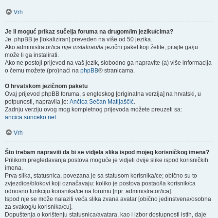
Vrh
Je li moguć prikaz sučelja foruma na drugom/im jeziku/cima?
Je. phpBB je [lokaliziran] preveden na više od 50 jezika.
Ako administrator/ica
nije instalirao/la
jezični paket koji želite, pitajte ga/ju
može li ga instalirati.
Ako ne postoji prijevod na vaš jezik, slobodno ga napravite (a) više informacija
o čemu možete (pro)naći na
phpBB
® stranicama.
O hrvatskom jezičnom paketu
Ovaj prijevod phpBB foruma, s engleskog [originalna verzija] na hrvatski, u
potpunosti, napravila je:
Ančica Sečan Matijaščić
.
Zadnju verziju ovog mog kompletnog prijevoda možete preuzeti sa:
ancica.sunceko.net
.
Vrh
Što trebam napraviti da bi se vidjela slika ispod mojeg korisničkog imena?
Prilikom pregledavanja postova moguće je vidjeti dvije slike ispod korisničkih
imena.
Prva slika, statusnica, povezana je sa statusom korisnika/ce; obično su to
zvjezdice/blokovi koji označavaju: koliko je postova postao/la korisnik/ca
odnosno funkciju korisnika/ce na forumu [npr. administrator/ica].
Ispod nje se može nalaziti veća slika zvana avatar [obično jedinstvena/osobna
za svakog/u korisnika/cu].
Dopuštenja o korištenju statusnica/avatara, kao i izbor dostupnosti istih, daje