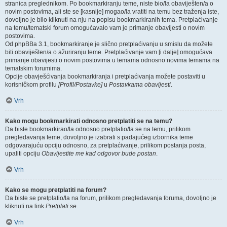
stranica preglednikom. Po bookmarkiranju teme, niste bio/la obaviješten/a o
novim postovima, ali ste se [kasnije] mogao/la vratiti na temu bez traženja iste,
dovoljno je bilo kliknuti na nju na popisu bookmarkiranih tema. Pretplaćivanje
na temu/tematski forum omogućavalo vam je primanje obavijesti o novim
postovima.
Od phpBBa 3.1, bookmarkiranje je slično pretplaćivanju u smislu da možete
biti obaviješten/a o ažuriranju teme. Pretplaćivanje vam [i dalje] omogućava
primanje obavijesti o novim postovima u temama odnosno novima temama na
tematskim forumima.
Opcije obavješćivanja bookmarkiranja i pretplaćivanja možete postaviti u
korisničkom profilu
[Profil/Postavke]
u
Postavkama obavijesti
.
Vrh
Kako mogu bookmarkirati odnosno pretplatiti se na temu?
Da biste bookmarkirao/la odnosno pretplatio/la se na temu, prilikom
pregledavanja teme, dovoljno je izabrati s padajućeg izbornika teme
odgovarajuću opciju odnosno, za pretplaćivanje, prilikom postanja posta,
upaliti opciju
Obavijestite me kad odgovor bude postan
.
Vrh
Kako se mogu pretplatiti na forum?
Da biste se pretplatio/la na forum, prilikom pregledavanja foruma, dovoljno je
kliknuti na link
Pretplati se
.
Vrh