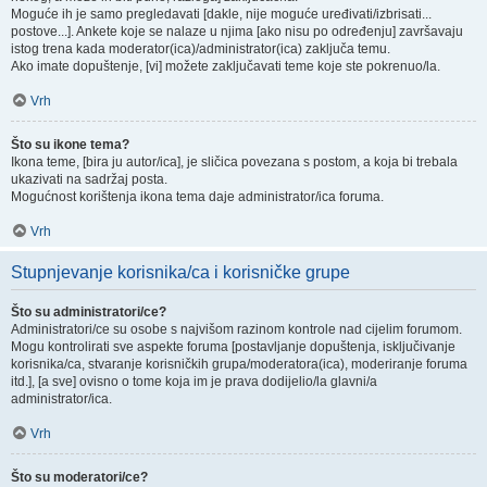
Moguće ih je samo pregledavati [dakle, nije moguće uređivati/izbrisati...
postove...]. Ankete koje se nalaze u njima [ako nisu po određenju] završavaju
istog trena kada moderator(ica)/administrator(ica) zaključa temu.
Ako imate dopuštenje, [vi] možete zaključavati teme koje ste pokrenuo/la.
Vrh
Što su ikone tema?
Ikona teme, [bira ju autor/ica], je sličica povezana s postom, a koja bi trebala
ukazivati na sadržaj posta.
Mogućnost korištenja ikona tema daje administrator/ica foruma.
Vrh
Stupnjevanje korisnika/ca i korisničke grupe
Što su administratori/ce?
Administratori/ce su osobe s najvišom razinom kontrole nad cijelim forumom.
Mogu kontrolirati sve aspekte foruma [postavljanje dopuštenja, isključivanje
korisnika/ca, stvaranje korisničkih grupa/moderatora(ica), moderiranje foruma
itd.], [a sve] ovisno o tome koja im je prava dodijelio/la glavni/a
administrator/ica.
Vrh
Što su moderatori/ce?