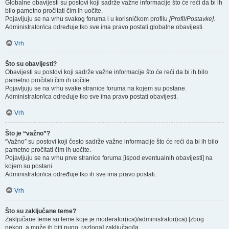
Globalne obavijesti su postovi koji sadrže važne informacije što će reći da bi ih
bilo pametno pročitati čim ih uočite.
Pojavljuju se na vrhu svakog foruma i u korisničkom profilu
[Profil/Postavke]
.
Administrator/ica određuje tko sve ima pravo postati globalne obavijesti.
Vrh
Što su obavijesti?
Obavijesti su postovi koji sadrže važne informacije što će reći da bi ih bilo
pametno pročitati čim ih uočite.
Pojavljuju se na vrhu svake stranice foruma na kojem su postane.
Administrator/ica određuje tko sve ima pravo postati obavijesti.
Vrh
Što je “važno”?
“Važno” su postovi koji često sadrže važne informacije što će reći da bi ih bilo
pametno pročitati čim ih uočite.
Pojavljuju se na vrhu prve stranice foruma [ispod eventualnih obavijesti] na
kojem su postani.
Administrator/ica određuje tko ih sve ima pravo postati.
Vrh
Što su zaključane teme?
Zaključane teme su teme koje je moderator(ica)/administrator(ica) [zbog
nekog, a može ih biti puno, razloga] zaključao/la.