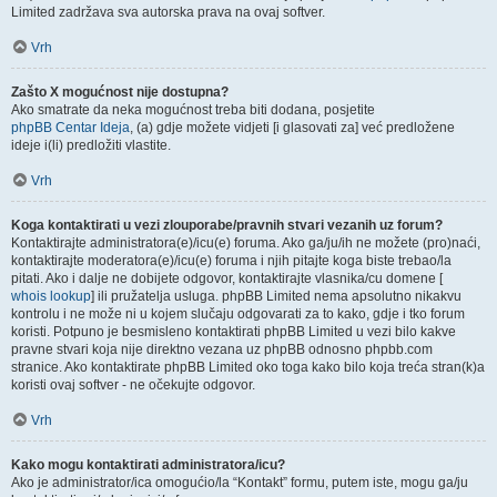
Limited zadržava sva autorska prava na ovaj softver.
Vrh
Zašto X mogućnost nije dostupna?
Ako smatrate da neka mogućnost treba biti dodana, posjetite
phpBB Centar Ideja
, (a) gdje možete vidjeti [i glasovati za] već predložene
ideje i(li) predložiti vlastite.
Vrh
Koga kontaktirati u vezi zlouporabe/pravnih stvari vezanih uz forum?
Kontaktirajte administratora(e)/icu(e) foruma. Ako ga/ju/ih ne možete (pro)naći,
kontaktirajte moderatora(e)/icu(e) foruma i njih pitajte koga biste trebao/la
pitati. Ako i dalje ne dobijete odgovor, kontaktirajte vlasnika/cu domene [
whois lookup
] ili pružatelja usluga. phpBB Limited nema apsolutno nikakvu
kontrolu i ne može ni u kojem slučaju odgovarati za to kako, gdje i tko forum
koristi. Potpuno je besmisleno kontaktirati phpBB Limited u vezi bilo kakve
pravne stvari koja nije direktno vezana uz phpBB odnosno phpbb.com
stranice. Ako kontaktirate phpBB Limited oko toga kako bilo koja treća stran(k)a
koristi ovaj softver - ne očekujte odgovor.
Vrh
Kako mogu kontaktirati administratora/icu?
Ako je administrator/ica omogućio/la “Kontakt” formu, putem iste, mogu ga/ju