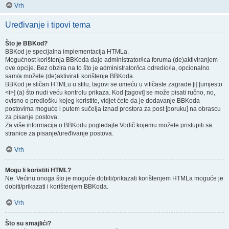
Vrh
Uređivanje i tipovi tema
Što je BBKod?
BBKod je specijalna implementacija HTMLa.
Mogućnost korištenja BBKoda daje administrator/ica foruma (de)aktiviranjem
ove opcije. Bez obzira na to što je administrator/ica odredio/la, opcionalno
sam/a možete (de)aktivirati korištenje BBKoda.
BBKod je sličan HTMLu u stilu; tagovi se umeću u vitičaste zagrade [i] [umjesto
<i>] (a) što nudi veću kontrolu prikaza. Kod [tagovi] se može pisati ručno, no,
ovisno o predlošku kojeg koristite, vidjet ćete da je dodavanje BBKoda
postovima moguće i putem sučelja iznad prostora za post [poruku] na obrascu
za pisanje postova.
Za više informacija o BBKodu pogledajte Vodič kojemu možete pristupiti sa
stranice za pisanje/uređivanje postova.
Vrh
Mogu li koristiti HTML?
Ne. Većinu onoga što je moguće dobiti/prikazati korištenjem HTMLa moguće je
dobiti/prikazati i korištenjem BBKoda.
Vrh
Što su smajlići?