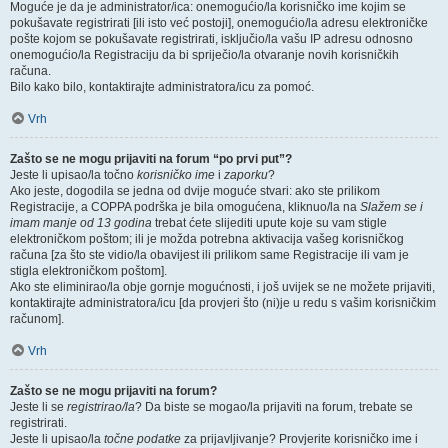
Moguće je da je administrator/ica: onemogućio/la korisničko ime kojim se
pokušavate registrirati [ili isto već postoji], onemogućio/la adresu elektroničke
pošte kojom se pokušavate registrirati, isključio/la vašu IP adresu odnosno
onemogućio/la Registraciju da bi spriječio/la otvaranje novih korisničkih
računa.
Bilo kako bilo, kontaktirajte administratora/icu za pomoć.
Vrh
Zašto se ne mogu prijaviti na forum “po prvi put”?
Jeste li upisao/la točno
korisničko ime
i
zaporku
?
Ako jeste, dogodila se jedna od dvije moguće stvari: ako ste prilikom
Registracije, a COPPA podrška je bila omogućena, kliknuo/la na
Slažem se i
imam manje od 13 godina
trebat ćete slijediti upute koje su vam stigle
elektroničkom poštom; ili je možda potrebna aktivacija vašeg korisničkog
računa [za što ste vidio/la obavijest ili prilikom same Registracije ili vam je
stigla elektroničkom poštom].
Ako ste eliminirao/la obje gornje mogućnosti, i još uvijek se ne možete prijaviti,
kontaktirajte administratora/icu [da provjeri što (ni)je u redu s vašim korisničkim
računom].
Vrh
Zašto se ne mogu prijaviti na forum?
Jeste li se
registrirao/la
? Da biste se mogao/la prijaviti na forum, trebate se
registrirati.
Jeste li upisao/la
točne podatke
za prijavljivanje? Provjerite korisničko ime i