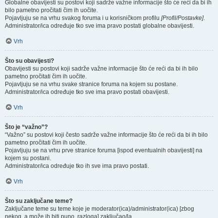
Globalne obavijesti su postovi koji sadrže važne informacije što će reći da bi ih
bilo pametno pročitati čim ih uočite.
Pojavljuju se na vrhu svakog foruma i u korisničkom profilu
[Profil/Postavke]
.
Administrator/ica određuje tko sve ima pravo postati globalne obavijesti.
Vrh
Što su obavijesti?
Obavijesti su postovi koji sadrže važne informacije što će reći da bi ih bilo
pametno pročitati čim ih uočite.
Pojavljuju se na vrhu svake stranice foruma na kojem su postane.
Administrator/ica određuje tko sve ima pravo postati obavijesti.
Vrh
Što je “važno”?
“Važno” su postovi koji često sadrže važne informacije što će reći da bi ih bilo
pametno pročitati čim ih uočite.
Pojavljuju se na vrhu prve stranice foruma [ispod eventualnih obavijesti] na
kojem su postani.
Administrator/ica određuje tko ih sve ima pravo postati.
Vrh
Što su zaključane teme?
Zaključane teme su teme koje je moderator(ica)/administrator(ica) [zbog
nekog, a može ih biti puno, razloga] zaključao/la.