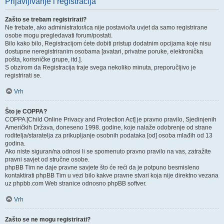
Prijavljivanje i registracija
Zašto se trebam registrirati?
Ne trebate, ako administrator/ica nije postavio/la uvjet da samo registrirane
osobe mogu pregledavati forum/postati.
Bilo kako bilo, Registracijom ćete dobiti pristup dodatnim opcijama koje nisu
dostupne neregistriranim osobama [avatari, privatne poruke, elektronička
pošta, korisničke grupe, itd.].
S obzirom da Registracija traje svega nekoliko minuta, preporučljivo je
registrirati se.
Vrh
Što je COPPA?
COPPA [Child Online Privacy and Protection Act] je pravno pravilo, Sjedinjenih
Američkih Država, doneseno 1998. godine, koje nalaže odobrenje od strane
roditelja/staratelja za prikupljanje osobnih podataka [od] osoba mlađih od 13
godina.
Ako niste siguran/na odnosi li se spomenuto pravno pravilo na vas, zatražite
pravni savjet od stručne osobe.
phpBB Tim ne daje pravne savjete što će reći da je potpuno besmisleno
kontaktirati phpBB Tim u vezi bilo kakve pravne stvari koja nije direktno vezana
uz phpbb.com Web stranice odnosno phpBB softver.
Vrh
Zašto se ne mogu registrirati?