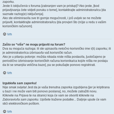
zaporku.
Jeste li
isključen/a
s foruma [zabranjen vam je pristup]? Ako jeste, [kod
prijavljivanja ćete vidjeti poruku o tome], kontaktirajte administratora/icu [da
saznate razlog(e) isključenja].
Ako ste eliminirao/la sve tri gornje mogućnosti, i još uvijek se ne možete
prijaviti, kontaktirajte administratora/icu [da provjeri što (ni)je u redu s vašim
korisničkim računom].
Vrh
Zašto se “više” ne mogu prijaviti na forum?
Dva su moguća razloga: ili ste upisao/la
netočno
korisničko ime i(li) zaporku; ili
je administrator/ica
izbrisao/la
vaš korisnički račun.
Ako je u pitanju potonje: možda nikada niste ništa postao/la, [uobičajeno je
periodično izbrisivanje korisničkih računa korisnika/ca koji/e ništa ne postaju
da bi se smanjila veličina baze], pa se pokušajte ponovo registrirati.
Vrh
Izgubio/la sam zaporku!
Nije smak svijeta! Jest da je vaša trenutna zaporka izgubljena [jer je kriptirana
u bazi i ne može vam biti ponovo poslana], no, možete zatražiti novu.
Kliknete na
Prijava
te na stranici koja će vam se otvoriti kliknete na
Zaboravio/la sam zaporku
. Upišete tražene podatke... Daljnje upute će vam
stići elektroničkom poštom.
Vrh