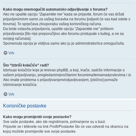
Kako mogu onemogućiti automatsko odjavljivanje s foruma?
Ako ne upalite opciju
“Zapamtite me”
kada se prijavite, forum će vas držati
prijavljenim/om samo za vašeg boravka na forumu [odjavit će vas kad odete s
foruma]. To sprječava zlouporabu vašeg korisničkog računa.
Da biste ostao/la prijavljen/a, upalite opciju
“Zapamtite me”
prilikom
prijavljivanja [što nije preporučljivo ako forumu pristupate s tuđeg, a ne sa
svojeg računala].
Spomenuta opcija je vidljiva samo ako ju je administrator/ica omogućio/la.
Vrh
Što “Izbriši kolačiće” radi?
Izbrisuje kolačiće koje je kreirao phpBB, a koji, inače, sadrže informacije o
vašem prijavljivanju, pregledanim/pročitanim forumima/temama/postovima i sl.
Ako imate problema s prijavljivanjem/odjavljivanjem, [obično] pomaže
izbrisivanje kolačića.
Vrh
Korisničke postavke
Kako mogu promijeniti svoje postavke?
Sve vaše postavke, ako ste registriran/a, pohranjene su u bazi.
Prijavite se
i kliknete na link
Profil/Postavke
što će vas odvesti na stranicu na
kojoj možete promijenite sve svoje postavke.