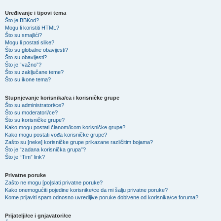
Uređivanje i tipovi tema
Što je BBKod?
Mogu li koristiti HTML?
Što su smajlići?
Mogu li postati slike?
Što su globalne obavijesti?
Što su obavijesti?
Što je “važno”?
Što su zaključane teme?
Što su ikone tema?
Stupnjevanje korisnika/ca i korisničke grupe
Što su administratori/ce?
Što su moderatori/ce?
Što su korisničke grupe?
Kako mogu postati članom/icom korisničke grupe?
Kako mogu postati vođa korisničke grupe?
Zašto su [neke] korisničke grupe prikazane različitim bojama?
Što je “zadana korisnička grupa”?
Što je “Tim” link?
Privatne poruke
Zašto ne mogu [po]slati privatne poruke?
Kako onemogućiti pojedine korisnike/ce da mi šalju privatne poruke?
Kome prijaviti spam odnosno uvredljive poruke dobivene od korisnika/ce foruma?
Prijatelji/ce i gnjavatori/ce