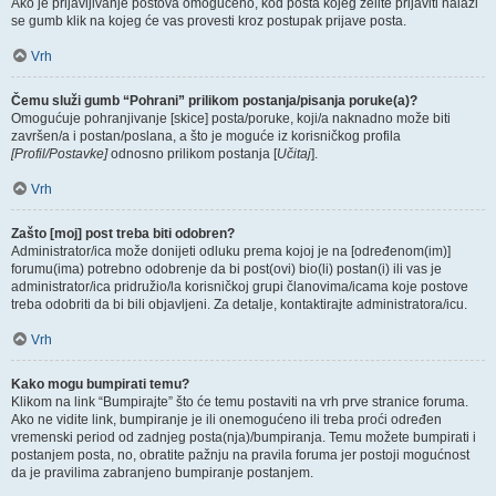
Ako je prijavljivanje postova omogućeno, kod posta kojeg želite prijaviti nalazi
se gumb klik na kojeg će vas provesti kroz postupak prijave posta.
Vrh
Čemu služi gumb “Pohrani” prilikom postanja/pisanja poruke(a)?
Omogućuje pohranjivanje [skice] posta/poruke, koji/a naknadno može biti
završen/a i postan/poslana, a što je moguće iz korisničkog profila
[Profil/Postavke]
odnosno prilikom postanja [
Učitaj
].
Vrh
Zašto [moj] post treba biti odobren?
Administrator/ica može donijeti odluku prema kojoj je na [određenom(im)]
forumu(ima) potrebno odobrenje da bi post(ovi) bio(li) postan(i) ili vas je
administrator/ica pridružio/la korisničkoj grupi članovima/icama koje postove
treba odobriti da bi bili objavljeni. Za detalje, kontaktirajte administratora/icu.
Vrh
Kako mogu bumpirati temu?
Klikom na link “Bumpirajte” što će temu postaviti na vrh prve stranice foruma.
Ako ne vidite link, bumpiranje je ili onemogućeno ili treba proći određen
vremenski period od zadnjeg posta(nja)/bumpiranja. Temu možete bumpirati i
postanjem posta, no, obratite pažnju na pravila foruma jer postoji mogućnost
da je pravilima zabranjeno bumpiranje postanjem.