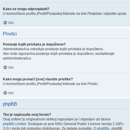
Kako se mogu odpretplatiti?
U korisničkom profilu
[Profil/Postavke]
kliknete na link
Pretplate
i slijedite upute.
Vrh
Privitci
Postanje kojih privitaka je dopušteno?
Administrator/ica određuje postanje kojih privitaka je dopušteno.
Ako niste siguran/na postanje kojih privitaka je dopušteno, kontaktirajte
administratora/icu.
Vrh
Kako mogu pronaći [sve] vlastite privitke?
U korisničkom profilu
[Profil/Postavke]
kliknete na link
Privitci
.
Vrh
phpBB
Tko je napisao/la ovaj forum?
Ovaj softver [u originalnom obliku] napravljen je i objavljen od strane
phpBB Limited
. Dostupan je pod GNU General Public Licence verzija 2 (GPL-
2.0) i može biti slobodno distribuiran. Za detalje posjetite:
O phpBBu
. phpBB