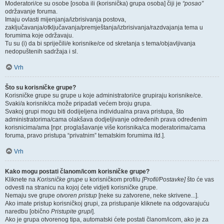
Moderatori/ce su osobe [osoba ili (korisnička) grupa osoba] čiji je
“posao”
održavanje foruma.
Imaju ovlasti mijenjanja/izbrisivanja postova,
zaključavanja/otključavanja/premještanja/izbrisivanja/razdvajanja tema u
forumima koje održavaju.
Tu su (i) da bi spriječili/e korisnike/ce od skretanja s tema/objavljivanja
nedopuštenih sadržaja i sl.
Vrh
Što su korisničke grupe?
Korisničke grupe su grupe u koje administratori/ce grupiraju korisnike/ce.
Svaki/a korisnik/ca može pripadati većem broju grupa.
Svakoj grupi mogu biti dodijeljena individualna prava pristupa, što
administratorima/cama olakšava dodjeljivanje određenih prava određenim
korisnicima/ama [npr. proglašavanje više korisnika/ca moderatorima/cama
foruma, pravo pristupa “privatnim” tematskim forumima itd.].
Vrh
Kako mogu postati članom/icom korisničke grupe?
Kliknete na
Korisničke grupe
u korisničkom profilu
[Profil/Postavke]
što će vas
odvesti na stranicu na kojoj ćete vidjeti korisničke grupe.
Nemaju sve grupe
otvoren pristup
[neke su zatvorene, neke skrivene...].
Ako imate pristup korisničkoj grupi, za pristupanje kliknete na odgovarajuću
naredbu [obično
Pristupite grupi
].
Ako je grupa otvorenog tipa, automatski ćete postati članom/icom, ako je za