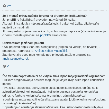
Vrh
Je li moguć prikaz sučelja foruma na drugom/im jeziku/cima?
Je. phpBB je [lokaliziran] preveden na više od 50 jezika.
Ako administrator/ica
nije instalirao/la
jezični paket koji želite, pitajte ga/ju
može li ga instalirati.
Ako ne postoji prijevod na vaš jezik, slobodno ga napravite (a) više informacija
o čemu možete (pro)naći na
phpBB
® stranicama.
O hrvatskom jezičnom paketu
Ovaj prijevod phpBB foruma, s engleskog [originalna verzija] na hrvatski, u
potpunosti, napravila je:
Ančica Sečan Matijaščić
.
Zadnju verziju ovog mog kompletnog prijevoda možete preuzeti sa:
ancica.sunceko.net
.
Vrh
Što trebam napraviti da bi se vidjela slika ispod mojeg korisničkog imena?
Prilikom pregledavanja postova moguće je vidjeti dvije slike ispod korisničkih
imena.
Prva slika, statusnica, povezana je sa statusom korisnika/ce; obično su to
zvjezdice/blokovi koji označavaju: koliko je postova postao/la korisnik/ca
odnosno funkciju korisnika/ce na forumu [npr. administrator/ica].
Ispod nje se može nalaziti veća slika zvana avatar [obično jedinstvena/osobna
za svakog/u korisnika/cu].
Dopuštenja o korištenju statusnica/avatara, kao i izbor dostupnosti istih, daje