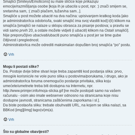
Smajlići [Smileys/Emoticons] su male sličice koje
prikazuju
emocije/razmišljanja osobe [koja ih je
ubacila
u post, npr. :) znači smijem se,
sretan/na sam, :( znači plačem, tužan/na sam...].
Smajliće u post možete
ubaciti
na dva načina: upisivanjem kratkog koda [ako
je administrator/ica odobrio/la, svaki smajlić ima svoj vlastiti kod] i(li) klikom na
smajlića [smajlići se nalaze u sklopu obrasca za pisanje postova; u pravilu se
vidi samo
prvih
20, a ostale možete vidjeti (i
ubaciti
) klikom na
Ostali smajlići
].
Nije preporučljivo ubacivati/ubaciti puno smajlića u post jer se time gube
čitljivost i preglednost.
Administrator/ica može odrediti maksimalan dopušten broj smajlića “po” postu.
Vrh
Mogu li postati slike?
Da. Postoje dvije bitne stvari koje treba zapamtiti kod postanja slika: prvo,
mnogi/e korisnici/e ne vole puno slika u postovima/porukama, i drugo, ako je
administrator/ica foruma onemogućio postanje privitaka, slika koju
umećete/umetnete treba biti dostupna na Internetu, npr.
http://www.primjer.info/moja-slicka.gif [ne može postojati samo na vašem
računalu - osim ako imate webserver odnosno na stranicama koje nisu
dostupne javnosti, stranicama zaštićenima zaporkama i sl.].
Da biste postao/la sliku: trebate obuhvatiti URL, na kojem se slika nalazi, sa
BBKod [img][/img] tago(vi)m(a).
Vrh
Što su globalne obavijesti?