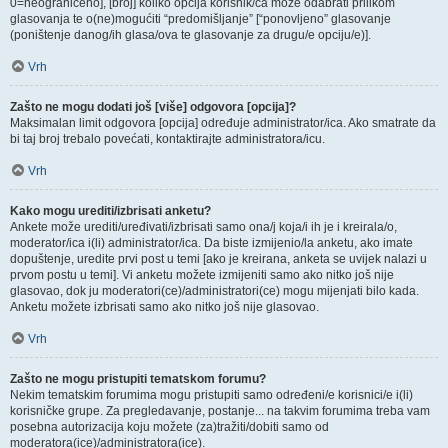
0=neograničeno], [broj] koliko opcija korisnik/ca može odabrati prilikom
glasovanja te o(ne)mogućiti “predomišljanje” [“ponovljeno” glasovanje
(poništenje danog/ih glasa/ova te glasovanje za drugu/e opciju/e)].
Vrh
Zašto ne mogu dodati još [više] odgovora [opcija]?
Maksimalan limit odgovora [opcija] određuje administrator/ica. Ako smatrate da
bi taj broj trebalo povećati, kontaktirajte administratora/icu.
Vrh
Kako mogu urediti/izbrisati anketu?
Ankete može urediti/uređivati/izbrisati samo ona/j koja/i ih je i kreirala/o,
moderator/ica i(li) administrator/ica. Da biste izmijenio/la anketu, ako imate
dopuštenje, uredite prvi post u temi [ako je kreirana, anketa se uvijek nalazi u
prvom postu u temi]. Vi anketu možete izmijeniti samo ako nitko još nije
glasovao, dok ju moderatori(ce)/administratori(ce) mogu mijenjati bilo kada.
Anketu možete izbrisati samo ako nitko još nije glasovao.
Vrh
Zašto ne mogu pristupiti tematskom forumu?
Nekim tematskim forumima mogu pristupiti samo određeni/e korisnici/e i(li)
korisničke grupe. Za pregledavanje, postanje... na takvim forumima treba vam
posebna autorizacija koju možete (za)tražiti/dobiti samo od
moderatora(ice)/administratora(ice).