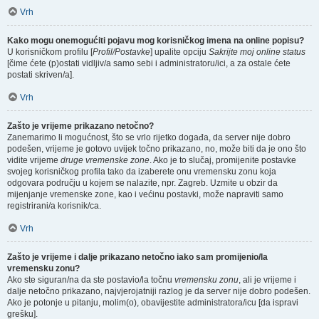
Vrh
Kako mogu onemogućiti pojavu mog korisničkog imena na online popisu?
U korisničkom profilu [
Profil/Postavke
] upalite opciju
Sakrijte moj online status
[čime ćete (p)ostati vidljiv/a samo sebi i administratoru/ici, a za ostale ćete
postati skriven/a].
Vrh
Zašto je vrijeme prikazano netočno?
Zanemarimo li mogućnost, što se vrlo rijetko događa, da server nije dobro
podešen, vrijeme je gotovo uvijek točno prikazano, no, može biti da je ono što
vidite vrijeme
druge vremenske zone
. Ako je to slučaj, promijenite postavke
svojeg korisničkog profila tako da izaberete onu vremensku zonu koja
odgovara području u kojem se nalazite, npr. Zagreb. Uzmite u obzir da
mijenjanje vremenske zone, kao i većinu postavki, može napraviti samo
registrirani/a korisnik/ca.
Vrh
Zašto je vrijeme i dalje prikazano netočno iako sam promijenio/la
vremensku zonu?
Ako ste siguran/na da ste postavio/la točnu
vremensku zonu
, ali je vrijeme i
dalje netočno prikazano, najvjerojatniji razlog je da server nije dobro podešen.
Ako je potonje u pitanju, molim(o), obavijestite administratora/icu [da ispravi
grešku].