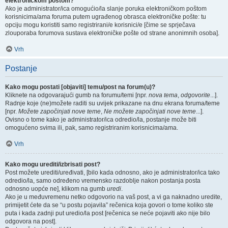
elektroničkom poštom?
Ako je administrator/ica omogućio/la slanje poruka elektroničkom poštom
korisnicima/ama foruma putem ugrađenog obrasca elektroničke pošte: tu
opciju mogu koristiti samo registrirani/e korisnici/e [čime se sprječava
zlouporaba forumova sustava elektroničke pošte od strane anonimnih osoba].
Vrh
Postanje
Kako mogu postati [objaviti] temu/post na forum(u)?
Kliknete na odgovarajući gumb na forumu/temi [npr.
nova tema
,
odgovorite
...].
Radnje koje (ne)možete raditi su uvijek prikazane na dnu ekrana foruma/teme
[npr.
Možete započinjati nove teme
,
Ne možete započinjati nove teme
...].
Ovisno o tome kako je administrator/ica odredio/la, postanje može biti
omogućeno svima ili, pak, samo registriranim korisnicima/ama.
Vrh
Kako mogu urediti/izbrisati post?
Post možete urediti/uređivati, [bilo kada odnosno, ako je administrator/ica tako
odredio/la, samo određeno vremensko razdoblje nakon postanja posta
odnosno uopće ne], klikom na gumb
uredi
.
Ako je u međuvremenu netko odgovorio na vaš post, a vi ga naknadno uredite,
primijetit ćete da se “u postu pojavila” rečenica koja govori o tome koliko ste
puta i kada zadnji put uredio/la post [rečenica se neće pojaviti ako nije bilo
odgovora na post].