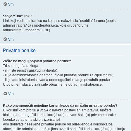
Vrh
Što je “Tim” link?
Link koji vodi na stranicu na kojoj se nalazi lista “osoblja” foruma [popis
administratora/ica i moderatora/ica, koje grupe/forume
administriraju/moderiraju i sl.].
Vrh
Privatne poruke
Zašto ne mogu [po]slati privatne poruke?
Tri su moguća razloga:
- ili niste registriran(a)/prijavljen(a);
- ili je administrator/ica onemogućio/la privatne poruke za cijeli forum;
- ili je administrator/ica vama onemogućio/la slanje privatnih poruka.
U potonjem slučaju zatražite objašnjenje od administratora/ice.
Vrh
Kako onemogućiti pojedine korisnike/ce da mi šalju privatne poruke?
U korisničkom profilu
[Profil/Postavke]
, postavljanjem pravila, možete
blokirati/onemogućiti korisnika(e)/cu(e) da vam šalje(u) privatne poruke
[poruke će automatski biti izbrisane].
Ako dobivate neželjene privatne poruke od određenog/e korisnika/ce,
obavijestite administratora/icu [ima ovlasti spriječiti korisnika(e)/cu(e) u slanju