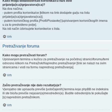
Kako mogu dodati/izbrisati korisnika/cu na/s liste
prijatelja(ica)/gnjavatora(ica)?
Na dva načina:
- putem profila korisnika/ce [klikom na link dodajete ga/ju na listu
prijatelja(ica)/gnjavatora(ica)];
- putem korisničkog profila
[Profil/Postavke]
[upisivanjem korisničkog/ih imena
u za to predviđeno polje].
Na isti način izbrisujete korisnike/ce s lista.
Vrh
Pretraživanje foruma
Kako mogu pretraživati forum?
Upisivanjem termina u kućicu za pretraživanje na početnoj stranici/forumu/temi
odnosno klikom na
Pretražnik/Napredno pretraživanje
[link se nalazi na svim
stranicama i vodi na formu naprednog pretraživanja].
Vrh
Zašto pretraživanje nije dalo rezultat(a)e?
Vjerojatno ste upisao/la previše [uobičajenih] termina koje phpBB ne indeksira
ili ste bio/la previše nejasan(a)/neodređen(a). Budite određeniji/a te pokušajte
[s] naprednim pretražnikom.
Vrh