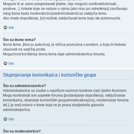
Moguće ih je samo pregledavati [dakle, nije moguće uređivati/izbrisati...
postove...]. Ankete koje se nalaze u njima [ako nisu po određenju] završavaju
istog trena kada moderator(ica)/administrator(ica) zaključa temu.
Ako imate dopuštenje, [vi] možete zaključavati teme koje ste pokrenuo/la.
Vrh
Što su ikone tema?
Ikona teme, [bira ju autor/ica], je sličica povezana s postom, a koja bi trebala
ukazivati na sadržaj posta.
Mogućnost korištenja ikona tema daje administrator/ica foruma.
Vrh
Stupnjevanje korisnika/ca i korisničke grupe
Što su administratori/ce?
Administratori/ce su osobe s najvišom razinom kontrole nad cijelim forumom.
Mogu kontrolirati sve aspekte foruma [postavljanje dopuštenja, isključivanje
korisnika/ca, stvaranje korisničkih grupa/moderatora(ica), moderiranje foruma
itd.], [a sve] ovisno o tome koja im je prava dodijelio/la glavni/a
administrator/ica.
Vrh
Što su moderatori/ce?