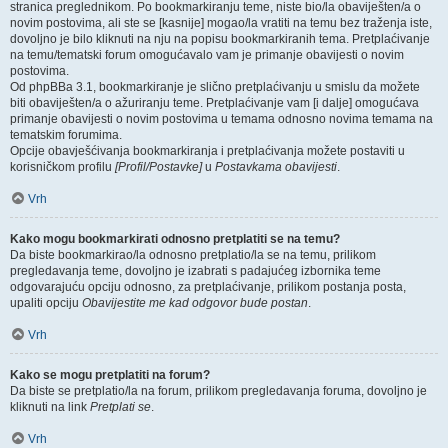
stranica preglednikom. Po bookmarkiranju teme, niste bio/la obaviješten/a o
novim postovima, ali ste se [kasnije] mogao/la vratiti na temu bez traženja iste,
dovoljno je bilo kliknuti na nju na popisu bookmarkiranih tema. Pretplaćivanje
na temu/tematski forum omogućavalo vam je primanje obavijesti o novim
postovima.
Od phpBBa 3.1, bookmarkiranje je slično pretplaćivanju u smislu da možete
biti obaviješten/a o ažuriranju teme. Pretplaćivanje vam [i dalje] omogućava
primanje obavijesti o novim postovima u temama odnosno novima temama na
tematskim forumima.
Opcije obavješćivanja bookmarkiranja i pretplaćivanja možete postaviti u
korisničkom profilu
[Profil/Postavke]
u
Postavkama obavijesti
.
Vrh
Kako mogu bookmarkirati odnosno pretplatiti se na temu?
Da biste bookmarkirao/la odnosno pretplatio/la se na temu, prilikom
pregledavanja teme, dovoljno je izabrati s padajućeg izbornika teme
odgovarajuću opciju odnosno, za pretplaćivanje, prilikom postanja posta,
upaliti opciju
Obavijestite me kad odgovor bude postan
.
Vrh
Kako se mogu pretplatiti na forum?
Da biste se pretplatio/la na forum, prilikom pregledavanja foruma, dovoljno je
kliknuti na link
Pretplati se
.
Vrh