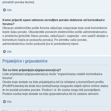
privatnih poruka ikome].
Vrh
Kome prijaviti spam odnosno uvredljive poruke dobivene od korisnika/ce
foruma?
Obrazac elektroničke pošte foruma uključuje osiguranje koje prati korisnike/ce
koji/e šalju poruke. Obavijestite porukom elektroničke pošte administratora/icu
o problemu [priložite čitavu poruku, uključujući i zaglavlje - ono sadrži detalje o
korisniku/ci koji/a je poslao/la poruku]. Po primitku vaše poruke,
administrator/ica može poduzeti [za to predviđene] mjere.
Vrh
Prijatelji/ce i gnjavatori/ce
Što su liste prijatelja(ica)/gnjavatora(ica)?
Liste prijatelja(ica)/gnjavatora(ica) služe “organiziranju ostalih korisnika/ca
foruma”.
Osobe koje dodate na listu prijatelja/ica bit će izlistane u korisničkom profilu
[Profil/Postavke]
da biste bez pretraživanja mogao/la vidjeti njihov online status
te im poslati privatne poruke. Postovi i sl. tih osoba mogu biti posvijetljeni.
Postovi osoba koje dodate na listu gnjavatora/ica bit će zadano skriveni.
Vrh