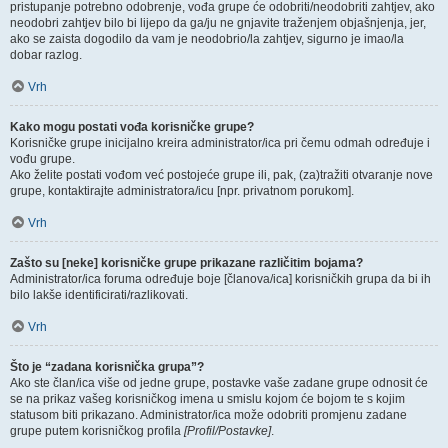
pristupanje potrebno odobrenje, vođa grupe će odobriti/neodobriti zahtjev, ako
neodobri zahtjev bilo bi lijepo da ga/ju ne gnjavite traženjem objašnjenja, jer,
ako se zaista dogodilo da vam je neodobrio/la zahtjev, sigurno je imao/la
dobar razlog.
Vrh
Kako mogu postati vođa korisničke grupe?
Korisničke grupe inicijalno kreira administrator/ica pri čemu odmah određuje i
vođu grupe.
Ako želite postati vođom već postojeće grupe ili, pak, (za)tražiti otvaranje nove
grupe, kontaktirajte administratora/icu [npr. privatnom porukom].
Vrh
Zašto su [neke] korisničke grupe prikazane različitim bojama?
Administrator/ica foruma određuje boje [članova/ica] korisničkih grupa da bi ih
bilo lakše identificirati/razlikovati.
Vrh
Što je “zadana korisnička grupa”?
Ako ste član/ica više od jedne grupe, postavke vaše zadane grupe odnosit će
se na prikaz vašeg korisničkog imena u smislu kojom će bojom te s kojim
statusom biti prikazano. Administrator/ica može odobriti promjenu zadane
grupe putem korisničkog profila
[Profil/Postavke]
.