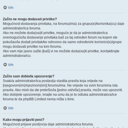
Vrh
Zašto ne mogu dodavati privitke?
Mogućnost dodavanja privitaka, na forumu(ima) za grupu(e)/korisnika(cu) daje
administrator/ica foruma.
Ako ne možete doda(va)ti privitke, moguće je da je administrator/ica
onemogućio/la dodavanje privitaka baš za taj određen forum na kojem ste
pokušao/la dodati privitak/ke odnosno da samo određeni/e korisnici(e)/grupe
mogu dodavati privitke na tom forumu.
Ako vam nije jasno zašto [baš] vi ne možete doda(va)ti privitke, kontaktirajte
administratora/icu.
Vrh
Zašto sam dobio/la upozorenje?
Svaki/a administrator/ica postavlja vlastita pravila koja vrijede na
[njegovom(im)/njezinom(im)] forumu/ima. Ne vrijede na svim forumima ista
pravila. Ako misli da ste prekršio/la [jedno od/više] pravila, može vas upozoriti.
Ako dobijete upozorenje, imajte na umu da je to odluka administratora/ice
foruma te da phpBB Limited nema ništa s time.
Vrh
Kako mogu prijaviti post?
Mogućnost prijave post(ov)a daje administrator/ica foruma.