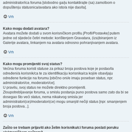
administrator/ica foruma [slobodno ga/ju kontaktirajte (sa) zamolbom o
dopuštenju statusnica/avatara ako isto/a nije dao/la].
Vrh
Kako mogu dodati avatara?
Avatara možete dodati u svom korisničkom profilu
[Profil/Postavke]
putem
jedne od sljedeće četiri metode: korištenjem Gravatara, (iza)biranjem iz
Galerije avatara, linkanjem na avatara odnosno pohranjivanjem avatara.
Vrh
Kako mogu promijeniti svoj status?
Većina foruma koristi statuse za prikaz broja postova koje je postao/la
određeni/a korisnik/ca te za identifikaciju korisnika/ca koji/e obavljaju
određene funkcije na forumu [obično oni/e imaju poseban status, npr.
administratori/ce, moderatori/ce].
U pravilu, svoj status ne možete direktno promijeniti.
Zloupotrebljavanje foruma, u smislu postanja puno postova samo zato da bi se
dosegao što veći status, nema nikakvog smisla jer
administratori(ce)/moderatori(ce) mogu
smanjiti
nečiji status [npr. smanjenjem
broja postova...].
Vrh
Zašto se trebam prijaviti ako želim korisniku/ci foruma poslati poruku