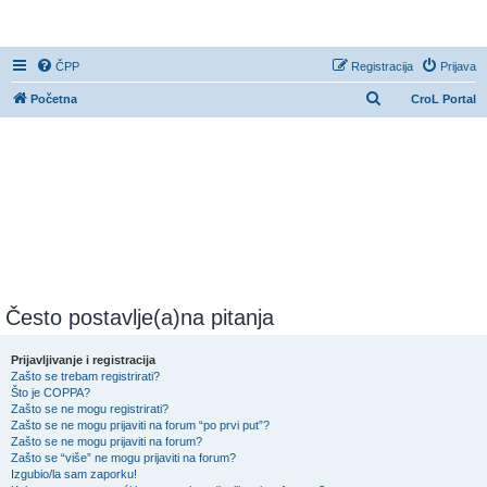
CroL Forum
ČPP
Registracija
Prijava
P
Početna
CroL Portal
r
e
t
r
a
ž
n
i
Često postavlje(a)na pitanja
k
Prijavljivanje i registracija
Zašto se trebam registrirati?
Što je COPPA?
Zašto se ne mogu registrirati?
Zašto se ne mogu prijaviti na forum “po prvi put”?
Zašto se ne mogu prijaviti na forum?
Zašto se “više” ne mogu prijaviti na forum?
Izgubio/la sam zaporku!