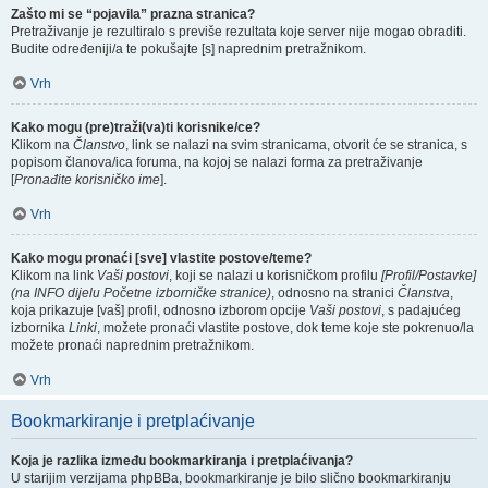
Zašto mi se “pojavila” prazna stranica?
Pretraživanje je rezultiralo s previše rezultata koje server nije mogao obraditi.
Budite određeniji/a te pokušajte [s] naprednim pretražnikom.
Vrh
Kako mogu (pre)traži(va)ti korisnike/ce?
Klikom na
Članstvo
, link se nalazi na svim stranicama, otvorit će se stranica, s
popisom članova/ica foruma, na kojoj se nalazi forma za pretraživanje
[
Pronađite korisničko ime
].
Vrh
Kako mogu pronaći [sve] vlastite postove/teme?
Klikom na link
Vaši postovi
, koji se nalazi u korisničkom profilu
[Profil/Postavke]
(na INFO dijelu Početne izborničke stranice)
, odnosno na stranici
Članstva
,
koja prikazuje [vaš] profil, odnosno izborom opcije
Vaši postovi
, s padajućeg
izbornika
Linki
, možete pronaći vlastite postove, dok teme koje ste pokrenuo/la
možete pronaći naprednim pretražnikom.
Vrh
Bookmarkiranje i pretplaćivanje
Koja je razlika između bookmarkiranja i pretplaćivanja?
U starijim verzijama phpBBa, bookmarkiranje je bilo slično bookmarkiranju