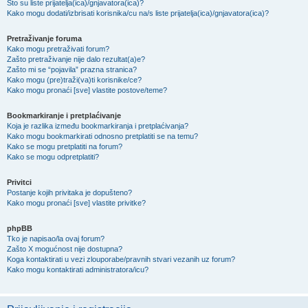
Što su liste prijatelja(ica)/gnjavatora(ica)?
Kako mogu dodati/izbrisati korisnika/cu na/s liste prijatelja(ica)/gnjavatora(ica)?
Pretraživanje foruma
Kako mogu pretraživati forum?
Zašto pretraživanje nije dalo rezultat(a)e?
Zašto mi se “pojavila” prazna stranica?
Kako mogu (pre)traži(va)ti korisnike/ce?
Kako mogu pronaći [sve] vlastite postove/teme?
Bookmarkiranje i pretplaćivanje
Koja je razlika između bookmarkiranja i pretplaćivanja?
Kako mogu bookmarkirati odnosno pretplatiti se na temu?
Kako se mogu pretplatiti na forum?
Kako se mogu odpretplatiti?
Privitci
Postanje kojih privitaka je dopušteno?
Kako mogu pronaći [sve] vlastite privitke?
phpBB
Tko je napisao/la ovaj forum?
Zašto X mogućnost nije dostupna?
Koga kontaktirati u vezi zlouporabe/pravnih stvari vezanih uz forum?
Kako mogu kontaktirati administratora/icu?