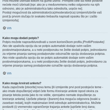
Post možete izbrisati klikom na gumb
izbriši
. Primijetit ćete da neke postove
nećete moći izbrisati [npr. ako je u međuvremenu netko odgovorio na njih
odnosno, ako je administrator/ica tako odredio/la, uopće ne].
Postoji mogućnost da administrator(ica)/moderator(ica) izmijeni/izbriše vaš
post [u prvom slučaju bi svakako trebao/la napisati opasku što je i zašto
izmijenio/la].
Vrh
Kako mogu dodati potpis?
Potpis možete napraviti/uređivati u svom korisničkom profilu
[Profil/Postavke]
.
Ako ste upalio/la opciju da se potpis automatski dodaje svim vašim
postovima/porukama, a u neki post/poruku ne želite dodati potpis, jednostavno
za vrijeme pisanja samog posta/poruke odoznačite opciju dodavanja potpisa.
Ako niste upalio/la opciju da se potpis automatski dodaje svim vašim
postovima/porukama, a u neki post/poruku želite dodati potpis, jednostavno za
vrijeme pisanja samog posta/poruke označite opciju dodavanja potpisa.
Vrh
Kako mogu kreirati anketu?
Kada započnete [otvorite] novu temu [ili izmijenite prvi post postojeće teme -
ako imate dopuštenje] vidjet ćete formu
Kreiranje ankete
ispod okvira za
pisanje teksta posta [ako to ne vidite, vjerojatno nemate dopuštenje za
kreiranje anketa]. Upišete pitanje i [barem] dva moguća odgovora [svaki u
zaseban redak], kojih maksimalan limit određuje administrator/ica. Možete
postaviti (i) vremensko ograničenje trajanja ankete [upišete broj dana;