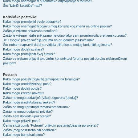
Kako mogu onemogućiti automatsko odjavljivanje s foruma?
Što “Izbriši kolačiće” radi?
Korisničke postavke
Kako mogu promijeniti svoje postavke?
Kako mogu onemogućiti pojavu mog korisničkog imena na online popisu?
Zašto je vrijeme prikazano netočno?
Zašto je vrijeme i dalje prikazano netočno iako sam promijenio/la vremensku zonu?
Je li moguć prikaz sučelja foruma na drugom/im jeziku/cima?
Što trebam napraviti da bi se vidjela slika ispod mojeg korisničkog imena?
Kako mogu dodati avatara?
Kako mogu promijeniti svoj status?
Zašto se trebam prijaviti ako želim korisniku/ci foruma poslati poruku elektroničkom
poštom?
Postanje
Kako mogu postati [objaviti] temu/post na forum(u)?
Kako mogu urediti/izbrisati post?
Kako mogu dodati potpis?
Kako mogu kreirati anketu?
Zašto ne mogu dodati još [više] odgovora [opcija]?
Kako mogu urediti/izbrisati anketu?
Zašto ne mogu pristupiti tematskom forumu?
Zašto ne mogu dodavati privitke?
Zašto sam dobio/la upozorenje?
Kako mogu prijaviti post?
Čemu služi gumb “Pohrani” prilikom postanja/pisanja poruke(a)?
Zašto [moj] post treba biti odobren?
Kako mogu bumpirati temu?