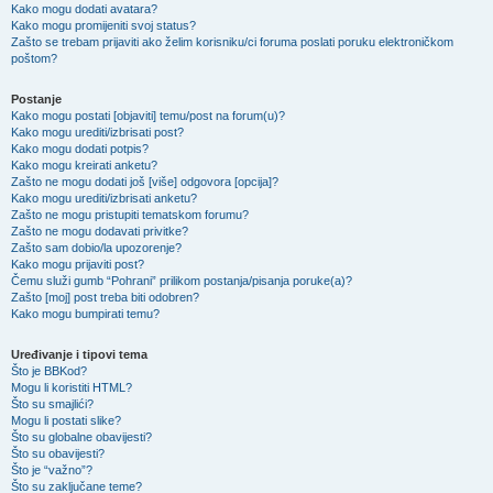
Kako mogu dodati avatara?
Kako mogu promijeniti svoj status?
Zašto se trebam prijaviti ako želim korisniku/ci foruma poslati poruku elektroničkom
poštom?
Postanje
Kako mogu postati [objaviti] temu/post na forum(u)?
Kako mogu urediti/izbrisati post?
Kako mogu dodati potpis?
Kako mogu kreirati anketu?
Zašto ne mogu dodati još [više] odgovora [opcija]?
Kako mogu urediti/izbrisati anketu?
Zašto ne mogu pristupiti tematskom forumu?
Zašto ne mogu dodavati privitke?
Zašto sam dobio/la upozorenje?
Kako mogu prijaviti post?
Čemu služi gumb “Pohrani” prilikom postanja/pisanja poruke(a)?
Zašto [moj] post treba biti odobren?
Kako mogu bumpirati temu?
Uređivanje i tipovi tema
Što je BBKod?
Mogu li koristiti HTML?
Što su smajlići?
Mogu li postati slike?
Što su globalne obavijesti?
Što su obavijesti?
Što je “važno”?
Što su zaključane teme?