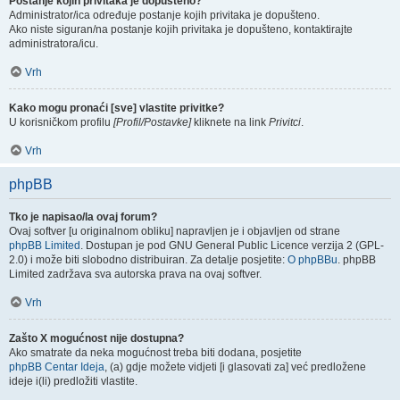
Postanje kojih privitaka je dopušteno?
Administrator/ica određuje postanje kojih privitaka je dopušteno.
Ako niste siguran/na postanje kojih privitaka je dopušteno, kontaktirajte
administratora/icu.
Vrh
Kako mogu pronaći [sve] vlastite privitke?
U korisničkom profilu
[Profil/Postavke]
kliknete na link
Privitci
.
Vrh
phpBB
Tko je napisao/la ovaj forum?
Ovaj softver [u originalnom obliku] napravljen je i objavljen od strane
phpBB Limited
. Dostupan je pod GNU General Public Licence verzija 2 (GPL-
2.0) i može biti slobodno distribuiran. Za detalje posjetite:
O phpBBu
. phpBB
Limited zadržava sva autorska prava na ovaj softver.
Vrh
Zašto X mogućnost nije dostupna?
Ako smatrate da neka mogućnost treba biti dodana, posjetite
phpBB Centar Ideja
, (a) gdje možete vidjeti [i glasovati za] već predložene
ideje i(li) predložiti vlastite.