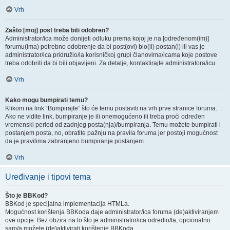
Vrh
Zašto [moj] post treba biti odobren?
Administrator/ica može donijeti odluku prema kojoj je na [određenom(im)]
forumu(ima) potrebno odobrenje da bi post(ovi) bio(li) postan(i) ili vas je
administrator/ica pridružio/la korisničkoj grupi članovima/icama koje postove
treba odobriti da bi bili objavljeni. Za detalje, kontaktirajte administratora/icu.
Vrh
Kako mogu bumpirati temu?
Klikom na link “Bumpirajte” što će temu postaviti na vrh prve stranice foruma.
Ako ne vidite link, bumpiranje je ili onemogućeno ili treba proći određen
vremenski period od zadnjeg posta(nja)/bumpiranja. Temu možete bumpirati i
postanjem posta, no, obratite pažnju na pravila foruma jer postoji mogućnost
da je pravilima zabranjeno bumpiranje postanjem.
Vrh
Uređivanje i tipovi tema
Što je BBKod?
BBKod je specijalna implementacija HTMLa.
Mogućnost korištenja BBKoda daje administrator/ica foruma (de)aktiviranjem
ove opcije. Bez obzira na to što je administrator/ica odredio/la, opcionalno
sam/a možete (de)aktivirati korištenje BBKoda.