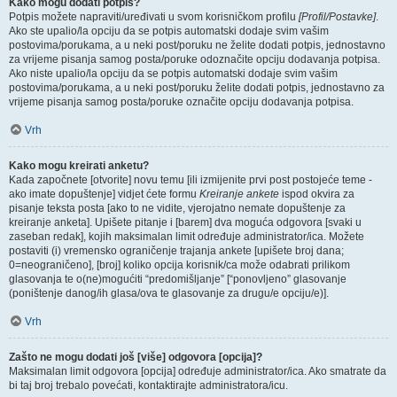
Kako mogu dodati potpis?
Potpis možete napraviti/uređivati u svom korisničkom profilu
[Profil/Postavke]
.
Ako ste upalio/la opciju da se potpis automatski dodaje svim vašim
postovima/porukama, a u neki post/poruku ne želite dodati potpis, jednostavno
za vrijeme pisanja samog posta/poruke odoznačite opciju dodavanja potpisa.
Ako niste upalio/la opciju da se potpis automatski dodaje svim vašim
postovima/porukama, a u neki post/poruku želite dodati potpis, jednostavno za
vrijeme pisanja samog posta/poruke označite opciju dodavanja potpisa.
Vrh
Kako mogu kreirati anketu?
Kada započnete [otvorite] novu temu [ili izmijenite prvi post postojeće teme -
ako imate dopuštenje] vidjet ćete formu
Kreiranje ankete
ispod okvira za
pisanje teksta posta [ako to ne vidite, vjerojatno nemate dopuštenje za
kreiranje anketa]. Upišete pitanje i [barem] dva moguća odgovora [svaki u
zaseban redak], kojih maksimalan limit određuje administrator/ica. Možete
postaviti (i) vremensko ograničenje trajanja ankete [upišete broj dana;
0=neograničeno], [broj] koliko opcija korisnik/ca može odabrati prilikom
glasovanja te o(ne)mogućiti “predomišljanje” [“ponovljeno” glasovanje
(poništenje danog/ih glasa/ova te glasovanje za drugu/e opciju/e)].
Vrh
Zašto ne mogu dodati još [više] odgovora [opcija]?
Maksimalan limit odgovora [opcija] određuje administrator/ica. Ako smatrate da
bi taj broj trebalo povećati, kontaktirajte administratora/icu.