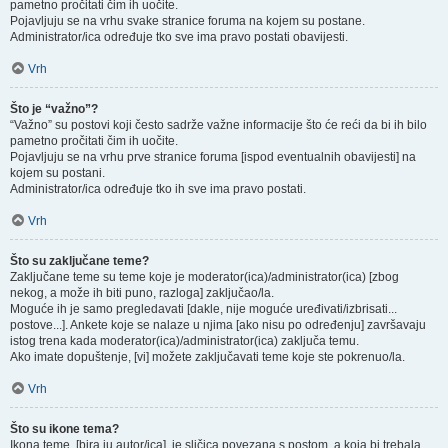
pametno pročitati čim ih uočite.
Pojavljuju se na vrhu svake stranice foruma na kojem su postane.
Administrator/ica određuje tko sve ima pravo postati obavijesti.
Vrh
Što je “važno”?
“Važno” su postovi koji često sadrže važne informacije što će reći da bi ih bilo
pametno pročitati čim ih uočite.
Pojavljuju se na vrhu prve stranice foruma [ispod eventualnih obavijesti] na
kojem su postani.
Administrator/ica određuje tko ih sve ima pravo postati.
Vrh
Što su zaključane teme?
Zaključane teme su teme koje je moderator(ica)/administrator(ica) [zbog
nekog, a može ih biti puno, razloga] zaključao/la.
Moguće ih je samo pregledavati [dakle, nije moguće uređivati/izbrisati...
postove...]. Ankete koje se nalaze u njima [ako nisu po određenju] završavaju
istog trena kada moderator(ica)/administrator(ica) zaključa temu.
Ako imate dopuštenje, [vi] možete zaključavati teme koje ste pokrenuo/la.
Vrh
Što su ikone tema?
Ikona teme, [bira ju autor/ica], je sličica povezana s postom, a koja bi trebala