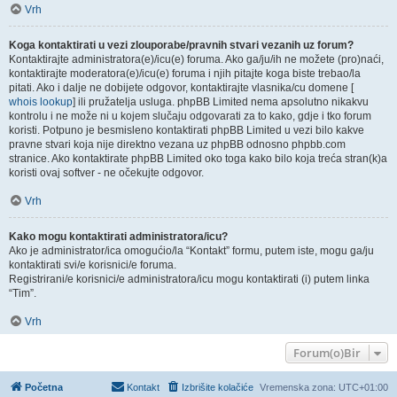
Vrh
Koga kontaktirati u vezi zlouporabe/pravnih stvari vezanih uz forum?
Kontaktirajte administratora(e)/icu(e) foruma. Ako ga/ju/ih ne možete (pro)naći,
kontaktirajte moderatora(e)/icu(e) foruma i njih pitajte koga biste trebao/la
pitati. Ako i dalje ne dobijete odgovor, kontaktirajte vlasnika/cu domene [
whois lookup
] ili pružatelja usluga. phpBB Limited nema apsolutno nikakvu
kontrolu i ne može ni u kojem slučaju odgovarati za to kako, gdje i tko forum
koristi. Potpuno je besmisleno kontaktirati phpBB Limited u vezi bilo kakve
pravne stvari koja nije direktno vezana uz phpBB odnosno phpbb.com
stranice. Ako kontaktirate phpBB Limited oko toga kako bilo koja treća stran(k)a
koristi ovaj softver - ne očekujte odgovor.
Vrh
Kako mogu kontaktirati administratora/icu?
Ako je administrator/ica omogućio/la “Kontakt” formu, putem iste, mogu ga/ju
kontaktirati svi/e korisnici/e foruma.
Registrirani/e korisnici/e administratora/icu mogu kontaktirati (i) putem linka
“Tim”.
Vrh
Forum(o)Bir
Početna
Kontakt
Izbrišite kolačiće
Vremenska zona:
UTC+01:00