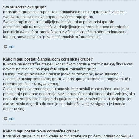
Što su korisničke grupe?
Korisničke grupe su grupe u koje administratori/ce grupiraju korisnike/ce.
Svaki/a korisnik/ca može pripadati većem broju grupa.
Svakoj grupi mogu biti dodijeljena individualna prava pristupa, što
administratorima/cama olakšava dodjeljivanje određenih prava određenim
korisnicima/ama [npr. proglašavanje više korisnika/ca moderatorima/cama
foruma, pravo pristupa “privatnim” tematskim forumima itd.].
Vrh
Kako mogu postati članom/icom korisničke grupe?
Kliknete na
Korisničke grupe
u korisničkom profilu
[Profil/Postavke]
što će vas
odvesti na stranicu na kojoj ćete vidjeti korisničke grupe.
Nemaju sve grupe
otvoren pristup
[neke su zatvorene, neke skrivene...].
Ako imate pristup korisničkoj grupi, za pristupanje kliknete na odgovarajuću
naredbu [obično
Pristupite grupi
].
Ako je grupa otvorenog tipa, automatski ćete postati članom/icom, ako je za
pristupanje potrebno odobrenje, vođa grupe će odobriti/neodobriti zahtjev, ako
neodobri zahtjev bilo bi lijepo da ga/ju ne gnjavite traženjem objašnjenja, jer,
ako se zaista dogodilo da vam je neodobrio/la zahtjev, sigurno je imao/la
dobar razlog.
Vrh
Kako mogu postati vođa korisničke grupe?
Korisničke grupe inicijalno kreira administrator/ica pri čemu odmah određuje i