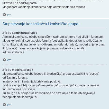
ukazivati na sadržaj posta.
Mogućnost korištenja ikona tema daje administrator/ica foruma.
Vrh
Stupnjevanje korisnika/ca i korisničke grupe
Što su administratori/ce?
Administratori/ce su osobe s najvišom razinom kontrole nad cijelim forumom.
Mogu kontrolirati sve aspekte foruma [postavljanje dopuštenja, isključivanje
korisnika/ca, stvaranje korisničkih grupa/moderatora(ica), moderiranje foruma
itd.], [a sve] ovisno o tome koja im je prava dodijelio/la glavni/a
administrator/ica.
Vrh
Što su moderatori/ce?
Moderatori/ce su osobe [osoba ili (korisnička) grupa osoba] čiji je
“posao”
održavanje foruma.
Imaju ovlasti mijenjanja/izbrisivanja postova,
zaključavanja/otključavanja/premještanja/izbrisivanja/razdvajanja tema u
forumima koje održavaju.
Tu su (i) da bi spriječili/e korisnike/ce od skretanja s tema/objavljivanja
nedopuštenih sadržaja i sl.
Vrh