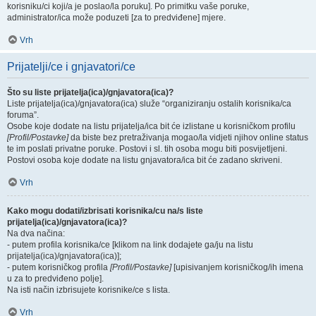
korisniku/ci koji/a je poslao/la poruku]. Po primitku vaše poruke,
administrator/ica može poduzeti [za to predviđene] mjere.
Vrh
Prijatelji/ce i gnjavatori/ce
Što su liste prijatelja(ica)/gnjavatora(ica)?
Liste prijatelja(ica)/gnjavatora(ica) služe “organiziranju ostalih korisnika/ca
foruma”.
Osobe koje dodate na listu prijatelja/ica bit će izlistane u korisničkom profilu
[Profil/Postavke]
da biste bez pretraživanja mogao/la vidjeti njihov online status
te im poslati privatne poruke. Postovi i sl. tih osoba mogu biti posvijetljeni.
Postovi osoba koje dodate na listu gnjavatora/ica bit će zadano skriveni.
Vrh
Kako mogu dodati/izbrisati korisnika/cu na/s liste
prijatelja(ica)/gnjavatora(ica)?
Na dva načina:
- putem profila korisnika/ce [klikom na link dodajete ga/ju na listu
prijatelja(ica)/gnjavatora(ica)];
- putem korisničkog profila
[Profil/Postavke]
[upisivanjem korisničkog/ih imena
u za to predviđeno polje].
Na isti način izbrisujete korisnike/ce s lista.
Vrh