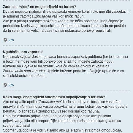
Zašto se “više” ne mogu prijaviti na forum?
Dva su moguća razloga: ili ste upisao/la
netočno
korisničko ime i(li) zaporku; ili
je administrator/ica
izbrisao/la
vaš korisnički račun.
Ako je u pitanju potonje: možda nikada niste ništa postao/la, [uobičajeno je
periodično izbrisivanje korisničkih računa korisnika/ca koji/e ništa ne postaju
da bi se smanjila veličina baze], pa se pokušajte ponovo registrirati.
Vrh
Izgubio/la sam zaporku!
Nije smak svijeta! Jest da je vaša trenutna zaporka izgubljena [jer je kriptirana
u bazi i ne može vam biti ponovo poslana], no, možete zatražiti novu.
Kliknete na
Prijava
te na stranici koja će vam se otvoriti kliknete na
Zaboravio/la sam zaporku
. Upišete tražene podatke... Daljnje upute će vam
stići elektroničkom poštom.
Vrh
Kako mogu onemogućiti automatsko odjavljivanje s foruma?
Ako ne upalite opciju
“Zapamtite me”
kada se prijavite, forum će vas držati
prijavljenim/om samo za vašeg boravka na forumu [odjavit će vas kad odete s
foruma]. To sprječava zlouporabu vašeg korisničkog računa.
Da biste ostao/la prijavljen/a, upalite opciju
“Zapamtite me”
prilikom
prijavljivanja [što nije preporučljivo ako forumu pristupate s tuđeg, a ne sa
svojeg računala].
Spomenuta opcija je vidljiva samo ako ju je administrator/ica omogućio/la.