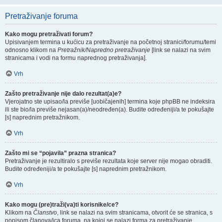
Pretraživanje foruma
Kako mogu pretraživati forum?
Upisivanjem termina u kućicu za pretraživanje na početnoj stranici/forumu/temi
odnosno klikom na
Pretražnik/Napredno pretraživanje
[link se nalazi na svim
stranicama i vodi na formu naprednog pretraživanja].
Vrh
Zašto pretraživanje nije dalo rezultat(a)e?
Vjerojatno ste upisao/la previše [uobičajenih] termina koje phpBB ne indeksira
ili ste bio/la previše nejasan(a)/neodređen(a). Budite određeniji/a te pokušajte
[s] naprednim pretražnikom.
Vrh
Zašto mi se “pojavila” prazna stranica?
Pretraživanje je rezultiralo s previše rezultata koje server nije mogao obraditi.
Budite određeniji/a te pokušajte [s] naprednim pretražnikom.
Vrh
Kako mogu (pre)traži(va)ti korisnike/ce?
Klikom na
Članstvo
, link se nalazi na svim stranicama, otvorit će se stranica, s
popisom članova/ica foruma, na kojoj se nalazi forma za pretraživanje