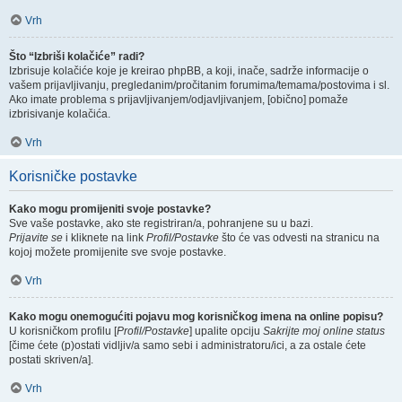
Vrh
Što “Izbriši kolačiće” radi?
Izbrisuje kolačiće koje je kreirao phpBB, a koji, inače, sadrže informacije o
vašem prijavljivanju, pregledanim/pročitanim forumima/temama/postovima i sl.
Ako imate problema s prijavljivanjem/odjavljivanjem, [obično] pomaže
izbrisivanje kolačića.
Vrh
Korisničke postavke
Kako mogu promijeniti svoje postavke?
Sve vaše postavke, ako ste registriran/a, pohranjene su u bazi.
Prijavite se
i kliknete na link
Profil/Postavke
što će vas odvesti na stranicu na
kojoj možete promijenite sve svoje postavke.
Vrh
Kako mogu onemogućiti pojavu mog korisničkog imena na online popisu?
U korisničkom profilu [
Profil/Postavke
] upalite opciju
Sakrijte moj online status
[čime ćete (p)ostati vidljiv/a samo sebi i administratoru/ici, a za ostale ćete
postati skriven/a].
Vrh