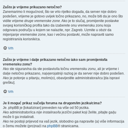
Zašto je vrijeme prikazano netočno?
Zanemarimo li mogućnost, što se vrlo rijetko događa, da server nije dobro
podešen, vrijeme je gotovo uvijek točno prikazano, no, može biti da je ono što
vidite vrijeme
druge vremenske zone
. Ako je to slučaj, promijenite postavke
svojeg korisničkog profila tako da izaberete onu vremensku zonu koja
odgovara području u kojem se nalazite, npr. Zagreb. Uzmite u obzir da
mijenjanje vremenske zone, kao i većinu postavki, može napraviti samo
registrirani/a korisnik/ca.
Vrh
Zašto je vrijeme i dalje prikazano netočno iako sam promijenio/la
vremensku zonu?
Ako ste siguran/na da ste postavio/la točnu
vremensku zonu
, ali je vrijeme i
dalje netočno prikazano, najvjerojatniji razlog je da server nije dobro podešen.
Ako je potonje u pitanju, molim(o), obavijestite administratora/icu [da ispravi
grešku].
Vrh
Je li moguć prikaz sučelja foruma na drugom/im jeziku/cima?
Je. phpBB je [lokaliziran] preveden na više od 50 jezika.
Ako administrator/ica
nije instalirao/la
jezični paket koji želite, pitajte ga/ju
može li ga instalirati.
Ako ne postoji prijevod na vaš jezik, slobodno ga napravite (a) više informacija
o čemu možete (pro)naći na
phpBB
® stranicama.