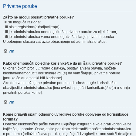
Privatne poruke
Zašto ne mogu [po]slati privatne poruke?
Tri su moguća razloga:
- ili niste registriran(a)/prijavljen(a);
- ili je administrator/ica onemogućio/la privatne poruke za cijeli forum;
- ili je administrator/ica vama onemogućio/la slanje privatnih poruka.
U potonjem slučaju zatražite objašnjenje od administratora/ice.
Vrh
Kako onemogućiti pojedine korisnike/ce da mi šalju privatne poruke?
U korisničkom profilu
[Profil/Postavke]
, postavljanjem pravila, možete
blokirati/onemogućiti korisnika(e)/cu(e) da vam šalje(u) privatne poruke
[poruke će automatski biti izbrisane].
Ako dobivate neželjene privatne poruke od određenog/e korisnika/ce,
obavijestite administratora/icu [ima ovlasti spriječiti korisnika(e)/cu(e) u slanju
privatnih poruka ikome].
Vrh
Kome prijaviti spam odnosno uvredljive poruke dobivene od korisnika/ce
foruma?
Obrazac elektroničke pošte foruma uključuje osiguranje koje prati korisnike/ce
koji/e šalju poruke. Obavijestite porukom elektroničke pošte administratora/icu
o problemu [priložite čitavu poruku, uključujući i zaglavlje - ono sadrži detalje o