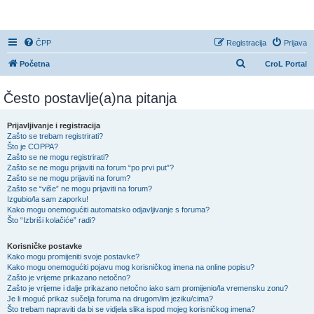
CroL Forum
ČPP
Registracija
Prijava
P
Početna
CroL Portal
r
Često postavlje(a)na pitanja
e
t
Prijavljivanje i registracija
r
Zašto se trebam registrirati?
Što je COPPA?
a
Zašto se ne mogu registrirati?
ž
Zašto se ne mogu prijaviti na forum “po prvi put”?
Zašto se ne mogu prijaviti na forum?
n
Zašto se “više” ne mogu prijaviti na forum?
i
Izgubio/la sam zaporku!
Kako mogu onemogućiti automatsko odjavljivanje s foruma?
k
Što “Izbriši kolačiće” radi?
Korisničke postavke
Kako mogu promijeniti svoje postavke?
Kako mogu onemogućiti pojavu mog korisničkog imena na online popisu?
Zašto je vrijeme prikazano netočno?
Zašto je vrijeme i dalje prikazano netočno iako sam promijenio/la vremensku zonu?
Je li moguć prikaz sučelja foruma na drugom/im jeziku/cima?
Što trebam napraviti da bi se vidjela slika ispod mojeg korisničkog imena?