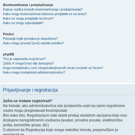
Bookmarkiranje i pretplaćivanje
Koja je razlika između bookmarkiranja i pretplaćivanja?
Kako mogu bookmarkirati odnosno pretplatiti se na temu?
Kako se mogu pretplatiti na forum?
Kako se mogu odpretplatiti?
Privitci
Postanje kojih privitaka je dopušteno?
Kako mogu pronaći [sve] vlastite privitke?
phpBB
Tko je napisao/la ovaj forum?
Zašto X mogućnost nije dostupna?
Koga kontaktirati u vezi zlouporabe/pravnih stvari vezanih uz forum?
Kako mogu kontaktirati administratora/icu?
Prijavljivanje i registracija
Zašto se trebam registrirati?
Ne trebate, ako administrator/ica nije postavio/la uvjet da samo registrirane
osobe mogu pregledavati forum/postati.
Bilo kako bilo, Registracijom ćete dobiti pristup dodatnim opcijama koje nisu
dostupne neregistriranim osobama [avatari, privatne poruke, elektronička
pošta, korisničke grupe, itd.].
S obzirom da Registracija traje svega nekoliko minuta, preporučljivo je
registrirati se.