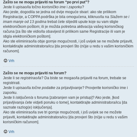
Zašto se ne mogu prijaviti na forum “po prvi put”?
Jeste li upisao/la točno
korisničko ime
i
zaporku
?
Ako jeste, dogodila se jedna od dvije moguće stvari: ako ste prilikom
Registracije, a COPPA podrška je bila omogućena, kliknuo/la na
Slažem se i
imam manje od 13 godina
trebat ćete slijediti upute koje su vam stigle
elektroničkom poštom; ili je možda potrebna aktivacija vašeg korisničkog
računa [za što ste vidio/la obavijest ili prilikom same Registracije ili vam je
stigla elektroničkom poštom].
Ako ste eliminirao/la obje gornje mogućnosti, i još uvijek se ne možete prijaviti,
kontaktirajte administratora/icu [da provjeri što (ni)je u redu s vašim korisničkim
računom].
Vrh
Zašto se ne mogu prijaviti na forum?
Jeste li se
registrirao/la
? Da biste se mogao/la prijaviti na forum, trebate se
registrirati.
Jeste li upisao/la
točne podatke
za prijavljivanje? Provjerite korisničko ime i
zaporku.
Jeste li
isključen/a
s foruma [zabranjen vam je pristup]? Ako jeste, [kod
prijavljivanja ćete vidjeti poruku o tome], kontaktirajte administratora/icu [da
saznate razlog(e) isključenja].
Ako ste eliminirao/la sve tri gornje mogućnosti, i još uvijek se ne možete
prijaviti, kontaktirajte administratora/icu [da provjeri što (ni)je u redu s vašim
korisničkim računom].
Vrh