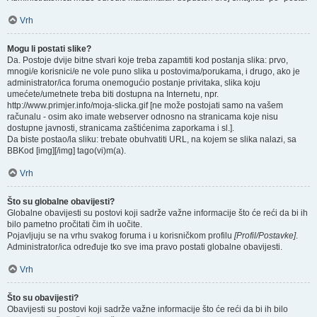
Vrh
Mogu li postati slike?
Da. Postoje dvije bitne stvari koje treba zapamtiti kod postanja slika: prvo,
mnogi/e korisnici/e ne vole puno slika u postovima/porukama, i drugo, ako je
administrator/ica foruma onemogućio postanje privitaka, slika koju
umećete/umetnete treba biti dostupna na Internetu, npr.
http://www.primjer.info/moja-slicka.gif [ne može postojati samo na vašem
računalu - osim ako imate webserver odnosno na stranicama koje nisu
dostupne javnosti, stranicama zaštićenima zaporkama i sl.].
Da biste postao/la sliku: trebate obuhvatiti URL, na kojem se slika nalazi, sa
BBKod [img][/img] tago(vi)m(a).
Vrh
Što su globalne obavijesti?
Globalne obavijesti su postovi koji sadrže važne informacije što će reći da bi ih
bilo pametno pročitati čim ih uočite.
Pojavljuju se na vrhu svakog foruma i u korisničkom profilu
[Profil/Postavke]
.
Administrator/ica određuje tko sve ima pravo postati globalne obavijesti.
Vrh
Što su obavijesti?
Obavijesti su postovi koji sadrže važne informacije što će reći da bi ih bilo