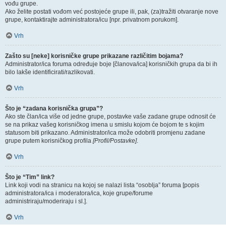
vođu grupe.
Ako želite postati vođom već postojeće grupe ili, pak, (za)tražiti otvaranje nove
grupe, kontaktirajte administratora/icu [npr. privatnom porukom].
Vrh
Zašto su [neke] korisničke grupe prikazane različitim bojama?
Administrator/ica foruma određuje boje [članova/ica] korisničkih grupa da bi ih
bilo lakše identificirati/razlikovati.
Vrh
Što je “zadana korisnička grupa”?
Ako ste član/ica više od jedne grupe, postavke vaše zadane grupe odnosit će
se na prikaz vašeg korisničkog imena u smislu kojom će bojom te s kojim
statusom biti prikazano. Administrator/ica može odobriti promjenu zadane
grupe putem korisničkog profila
[Profil/Postavke]
.
Vrh
Što je “Tim” link?
Link koji vodi na stranicu na kojoj se nalazi lista “osoblja” foruma [popis
administratora/ica i moderatora/ica, koje grupe/forume
administriraju/moderiraju i sl.].
Vrh