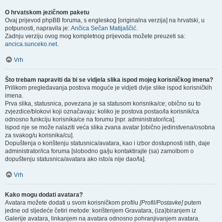
O hrvatskom jezičnom paketu
Ovaj prijevod phpBB foruma, s engleskog [originalna verzija] na hrvatski, u
potpunosti, napravila je:
Ančica Sečan Matijaščić
.
Zadnju verziju ovog mog kompletnog prijevoda možete preuzeti sa:
ancica.sunceko.net
.
Vrh
Što trebam napraviti da bi se vidjela slika ispod mojeg korisničkog imena?
Prilikom pregledavanja postova moguće je vidjeti dvije slike ispod korisničkih
imena.
Prva slika, statusnica, povezana je sa statusom korisnika/ce; obično su to
zvjezdice/blokovi koji označavaju: koliko je postova postao/la korisnik/ca
odnosno funkciju korisnika/ce na forumu [npr. administrator/ica].
Ispod nje se može nalaziti veća slika zvana avatar [obično jedinstvena/osobna
za svakog/u korisnika/cu].
Dopuštenja o korištenju statusnica/avatara, kao i izbor dostupnosti istih, daje
administrator/ica foruma [slobodno ga/ju kontaktirajte (sa) zamolbom o
dopuštenju statusnica/avatara ako isto/a nije dao/la].
Vrh
Kako mogu dodati avatara?
Avatara možete dodati u svom korisničkom profilu
[Profil/Postavke]
putem
jedne od sljedeće četiri metode: korištenjem Gravatara, (iza)biranjem iz
Galerije avatara, linkanjem na avatara odnosno pohranjivanjem avatara.