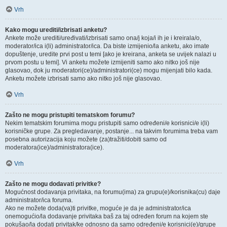
Vrh
Kako mogu urediti/izbrisati anketu?
Ankete može urediti/uređivati/izbrisati samo ona/j koja/i ih je i kreirala/o,
moderator/ica i(li) administrator/ica. Da biste izmijenio/la anketu, ako imate
dopuštenje, uredite prvi post u temi [ako je kreirana, anketa se uvijek nalazi u
prvom postu u temi]. Vi anketu možete izmijeniti samo ako nitko još nije
glasovao, dok ju moderatori(ce)/administratori(ce) mogu mijenjati bilo kada.
Anketu možete izbrisati samo ako nitko još nije glasovao.
Vrh
Zašto ne mogu pristupiti tematskom forumu?
Nekim tematskim forumima mogu pristupiti samo određeni/e korisnici/e i(li)
korisničke grupe. Za pregledavanje, postanje... na takvim forumima treba vam
posebna autorizacija koju možete (za)tražiti/dobiti samo od
moderatora(ice)/administratora(ice).
Vrh
Zašto ne mogu dodavati privitke?
Mogućnost dodavanja privitaka, na forumu(ima) za grupu(e)/korisnika(cu) daje
administrator/ica foruma.
Ako ne možete doda(va)ti privitke, moguće je da je administrator/ica
onemogućio/la dodavanje privitaka baš za taj određen forum na kojem ste
pokušao/la dodati privitak/ke odnosno da samo određeni/e korisnici(e)/grupe