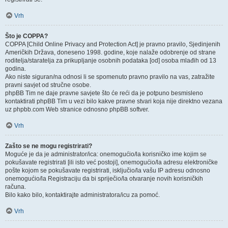
Vrh
Što je COPPA?
COPPA [Child Online Privacy and Protection Act] je pravno pravilo, Sjedinjenih
Američkih Država, doneseno 1998. godine, koje nalaže odobrenje od strane
roditelja/staratelja za prikupljanje osobnih podataka [od] osoba mlađih od 13
godina.
Ako niste siguran/na odnosi li se spomenuto pravno pravilo na vas, zatražite
pravni savjet od stručne osobe.
phpBB Tim ne daje pravne savjete što će reći da je potpuno besmisleno
kontaktirati phpBB Tim u vezi bilo kakve pravne stvari koja nije direktno vezana
uz phpbb.com Web stranice odnosno phpBB softver.
Vrh
Zašto se ne mogu registrirati?
Moguće je da je administrator/ica: onemogućio/la korisničko ime kojim se
pokušavate registrirati [ili isto već postoji], onemogućio/la adresu elektroničke
pošte kojom se pokušavate registrirati, isključio/la vašu IP adresu odnosno
onemogućio/la Registraciju da bi spriječio/la otvaranje novih korisničkih
računa.
Bilo kako bilo, kontaktirajte administratora/icu za pomoć.
Vrh