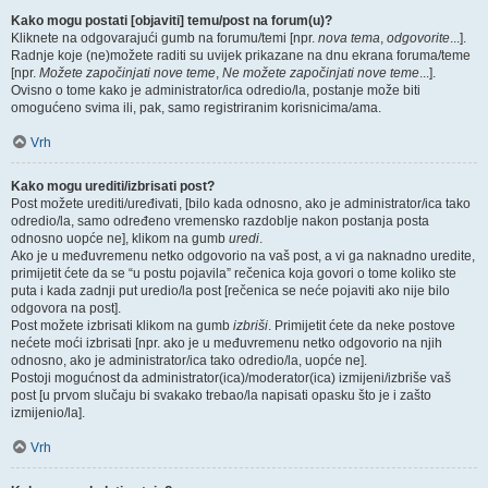
Kako mogu postati [objaviti] temu/post na forum(u)?
Kliknete na odgovarajući gumb na forumu/temi [npr.
nova tema
,
odgovorite
...].
Radnje koje (ne)možete raditi su uvijek prikazane na dnu ekrana foruma/teme
[npr.
Možete započinjati nove teme
,
Ne možete započinjati nove teme
...].
Ovisno o tome kako je administrator/ica odredio/la, postanje može biti
omogućeno svima ili, pak, samo registriranim korisnicima/ama.
Vrh
Kako mogu urediti/izbrisati post?
Post možete urediti/uređivati, [bilo kada odnosno, ako je administrator/ica tako
odredio/la, samo određeno vremensko razdoblje nakon postanja posta
odnosno uopće ne], klikom na gumb
uredi
.
Ako je u međuvremenu netko odgovorio na vaš post, a vi ga naknadno uredite,
primijetit ćete da se “u postu pojavila” rečenica koja govori o tome koliko ste
puta i kada zadnji put uredio/la post [rečenica se neće pojaviti ako nije bilo
odgovora na post].
Post možete izbrisati klikom na gumb
izbriši
. Primijetit ćete da neke postove
nećete moći izbrisati [npr. ako je u međuvremenu netko odgovorio na njih
odnosno, ako je administrator/ica tako odredio/la, uopće ne].
Postoji mogućnost da administrator(ica)/moderator(ica) izmijeni/izbriše vaš
post [u prvom slučaju bi svakako trebao/la napisati opasku što je i zašto
izmijenio/la].
Vrh