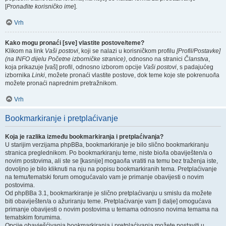
[
Pronađite korisničko ime
].
Vrh
Kako mogu pronaći [sve] vlastite postove/teme?
Klikom na link
Vaši postovi
, koji se nalazi u korisničkom profilu
[Profil/Postavke]
(na INFO dijelu Početne izborničke stranice)
, odnosno na stranici
Članstva
,
koja prikazuje [vaš] profil, odnosno izborom opcije
Vaši postovi
, s padajućeg
izbornika
Linki
, možete pronaći vlastite postove, dok teme koje ste pokrenuo/la
možete pronaći naprednim pretražnikom.
Vrh
Bookmarkiranje i pretplaćivanje
Koja je razlika između bookmarkiranja i pretplaćivanja?
U starijim verzijama phpBBa, bookmarkiranje je bilo slično bookmarkiranju
stranica preglednikom. Po bookmarkiranju teme, niste bio/la obaviješten/a o
novim postovima, ali ste se [kasnije] mogao/la vratiti na temu bez traženja iste,
dovoljno je bilo kliknuti na nju na popisu bookmarkiranih tema. Pretplaćivanje
na temu/tematski forum omogućavalo vam je primanje obavijesti o novim
postovima.
Od phpBBa 3.1, bookmarkiranje je slično pretplaćivanju u smislu da možete
biti obaviješten/a o ažuriranju teme. Pretplaćivanje vam [i dalje] omogućava
primanje obavijesti o novim postovima u temama odnosno novima temama na
tematskim forumima.
Opcije obavješćivanja bookmarkiranja i pretplaćivanja možete postaviti u