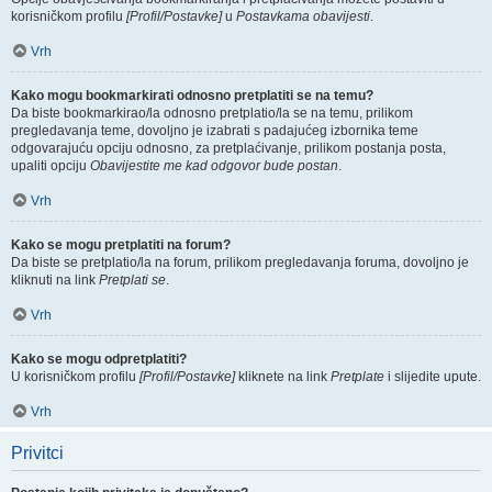
korisničkom profilu
[Profil/Postavke]
u
Postavkama obavijesti
.
Vrh
Kako mogu bookmarkirati odnosno pretplatiti se na temu?
Da biste bookmarkirao/la odnosno pretplatio/la se na temu, prilikom
pregledavanja teme, dovoljno je izabrati s padajućeg izbornika teme
odgovarajuću opciju odnosno, za pretplaćivanje, prilikom postanja posta,
upaliti opciju
Obavijestite me kad odgovor bude postan
.
Vrh
Kako se mogu pretplatiti na forum?
Da biste se pretplatio/la na forum, prilikom pregledavanja foruma, dovoljno je
kliknuti na link
Pretplati se
.
Vrh
Kako se mogu odpretplatiti?
U korisničkom profilu
[Profil/Postavke]
kliknete na link
Pretplate
i slijedite upute.
Vrh
Privitci