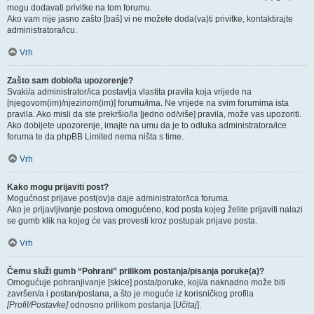
mogu dodavati privitke na tom forumu.
Ako vam nije jasno zašto [baš] vi ne možete doda(va)ti privitke, kontaktirajte
administratora/icu.
Vrh
Zašto sam dobio/la upozorenje?
Svaki/a administrator/ica postavlja vlastita pravila koja vrijede na
[njegovom(im)/njezinom(im)] forumu/ima. Ne vrijede na svim forumima ista
pravila. Ako misli da ste prekršio/la [jedno od/više] pravila, može vas upozoriti.
Ako dobijete upozorenje, imajte na umu da je to odluka administratora/ice
foruma te da phpBB Limited nema ništa s time.
Vrh
Kako mogu prijaviti post?
Mogućnost prijave post(ov)a daje administrator/ica foruma.
Ako je prijavljivanje postova omogućeno, kod posta kojeg želite prijaviti nalazi
se gumb klik na kojeg će vas provesti kroz postupak prijave posta.
Vrh
Čemu služi gumb “Pohrani” prilikom postanja/pisanja poruke(a)?
Omogućuje pohranjivanje [skice] posta/poruke, koji/a naknadno može biti
završen/a i postan/poslana, a što je moguće iz korisničkog profila
[Profil/Postavke]
odnosno prilikom postanja [
Učitaj
].