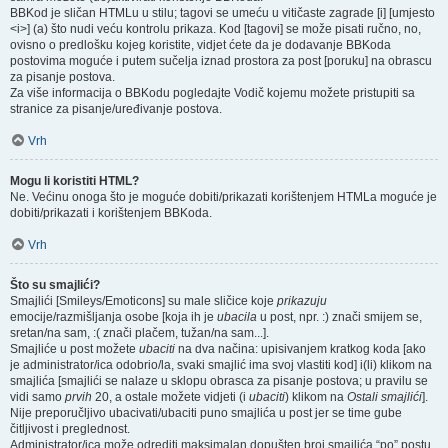
BBKod je sličan HTMLu u stilu; tagovi se umeću u vitičaste zagrade [i] [umjesto
<i>] (a) što nudi veću kontrolu prikaza. Kod [tagovi] se može pisati ručno, no,
ovisno o predlošku kojeg koristite, vidjet ćete da je dodavanje BBKoda
postovima moguće i putem sučelja iznad prostora za post [poruku] na obrascu
za pisanje postova.
Za više informacija o BBKodu pogledajte Vodič kojemu možete pristupiti sa
stranice za pisanje/uređivanje postova.
Vrh
Mogu li koristiti HTML?
Ne. Većinu onoga što je moguće dobiti/prikazati korištenjem HTMLa moguće je
dobiti/prikazati i korištenjem BBKoda.
Vrh
Što su smajlići?
Smajlići [Smileys/Emoticons] su male sličice koje
prikazuju
emocije/razmišljanja osobe [koja ih je
ubacila
u post, npr. :) znači smijem se,
sretan/na sam, :( znači plačem, tužan/na sam...].
Smajliće u post možete
ubaciti
na dva načina: upisivanjem kratkog koda [ako
je administrator/ica odobrio/la, svaki smajlić ima svoj vlastiti kod] i(li) klikom na
smajlića [smajlići se nalaze u sklopu obrasca za pisanje postova; u pravilu se
vidi samo
prvih
20, a ostale možete vidjeti (i
ubaciti
) klikom na
Ostali smajlići
].
Nije preporučljivo ubacivati/ubaciti puno smajlića u post jer se time gube
čitljivost i preglednost.
Administrator/ica može odrediti maksimalan dopušten broj smajlića “po” postu.