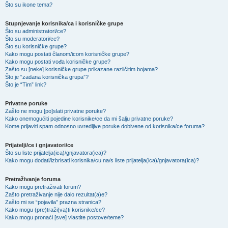
Što su ikone tema?
Stupnjevanje korisnika/ca i korisničke grupe
Što su administratori/ce?
Što su moderatori/ce?
Što su korisničke grupe?
Kako mogu postati članom/icom korisničke grupe?
Kako mogu postati vođa korisničke grupe?
Zašto su [neke] korisničke grupe prikazane različitim bojama?
Što je “zadana korisnička grupa”?
Što je “Tim” link?
Privatne poruke
Zašto ne mogu [po]slati privatne poruke?
Kako onemogućiti pojedine korisnike/ce da mi šalju privatne poruke?
Kome prijaviti spam odnosno uvredljive poruke dobivene od korisnika/ce foruma?
Prijatelji/ce i gnjavatori/ce
Što su liste prijatelja(ica)/gnjavatora(ica)?
Kako mogu dodati/izbrisati korisnika/cu na/s liste prijatelja(ica)/gnjavatora(ica)?
Pretraživanje foruma
Kako mogu pretraživati forum?
Zašto pretraživanje nije dalo rezultat(a)e?
Zašto mi se “pojavila” prazna stranica?
Kako mogu (pre)traži(va)ti korisnike/ce?
Kako mogu pronaći [sve] vlastite postove/teme?