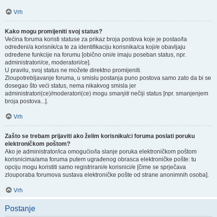
Vrh
Kako mogu promijeniti svoj status?
Većina foruma koristi statuse za prikaz broja postova koje je postao/la
određeni/a korisnik/ca te za identifikaciju korisnika/ca koji/e obavljaju
određene funkcije na forumu [obično oni/e imaju poseban status, npr.
administratori/ce, moderatori/ce].
U pravilu, svoj status ne možete direktno promijeniti.
Zloupotrebljavanje foruma, u smislu postanja puno postova samo zato da bi se
dosegao što veći status, nema nikakvog smisla jer
administratori(ce)/moderatori(ce) mogu
smanjiti
nečiji status [npr. smanjenjem
broja postova...].
Vrh
Zašto se trebam prijaviti ako želim korisniku/ci foruma poslati poruku
elektroničkom poštom?
Ako je administrator/ica omogućio/la slanje poruka elektroničkom poštom
korisnicima/ama foruma putem ugrađenog obrasca elektroničke pošte: tu
opciju mogu koristiti samo registrirani/e korisnici/e [čime se sprječava
zlouporaba forumova sustava elektroničke pošte od strane anonimnih osoba].
Vrh
Postanje