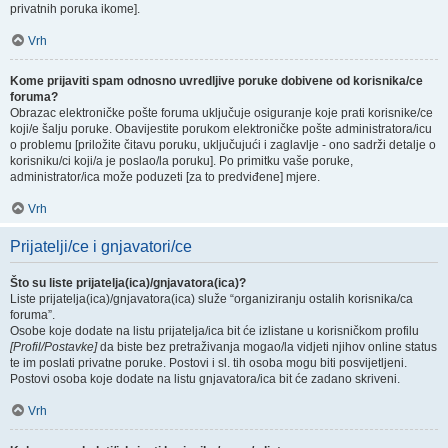
privatnih poruka ikome].
Vrh
Kome prijaviti spam odnosno uvredljive poruke dobivene od korisnika/ce
foruma?
Obrazac elektroničke pošte foruma uključuje osiguranje koje prati korisnike/ce
koji/e šalju poruke. Obavijestite porukom elektroničke pošte administratora/icu
o problemu [priložite čitavu poruku, uključujući i zaglavlje - ono sadrži detalje o
korisniku/ci koji/a je poslao/la poruku]. Po primitku vaše poruke,
administrator/ica može poduzeti [za to predviđene] mjere.
Vrh
Prijatelji/ce i gnjavatori/ce
Što su liste prijatelja(ica)/gnjavatora(ica)?
Liste prijatelja(ica)/gnjavatora(ica) služe “organiziranju ostalih korisnika/ca
foruma”.
Osobe koje dodate na listu prijatelja/ica bit će izlistane u korisničkom profilu
[Profil/Postavke]
da biste bez pretraživanja mogao/la vidjeti njihov online status
te im poslati privatne poruke. Postovi i sl. tih osoba mogu biti posvijetljeni.
Postovi osoba koje dodate na listu gnjavatora/ica bit će zadano skriveni.
Vrh