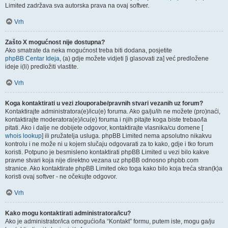
Limited zadržava sva autorska prava na ovaj softver.
Vrh
Zašto X mogućnost nije dostupna?
Ako smatrate da neka mogućnost treba biti dodana, posjetite
phpBB Centar Ideja
, (a) gdje možete vidjeti [i glasovati za] već predložene
ideje i(li) predložiti vlastite.
Vrh
Koga kontaktirati u vezi zlouporabe/pravnih stvari vezanih uz forum?
Kontaktirajte administratora(e)/icu(e) foruma. Ako ga/ju/ih ne možete (pro)naći,
kontaktirajte moderatora(e)/icu(e) foruma i njih pitajte koga biste trebao/la
pitati. Ako i dalje ne dobijete odgovor, kontaktirajte vlasnika/cu domene [
whois lookup
] ili pružatelja usluga. phpBB Limited nema apsolutno nikakvu
kontrolu i ne može ni u kojem slučaju odgovarati za to kako, gdje i tko forum
koristi. Potpuno je besmisleno kontaktirati phpBB Limited u vezi bilo kakve
pravne stvari koja nije direktno vezana uz phpBB odnosno phpbb.com
stranice. Ako kontaktirate phpBB Limited oko toga kako bilo koja treća stran(k)a
koristi ovaj softver - ne očekujte odgovor.
Vrh
Kako mogu kontaktirati administratora/icu?
Ako je administrator/ica omogućio/la “Kontakt” formu, putem iste, mogu ga/ju