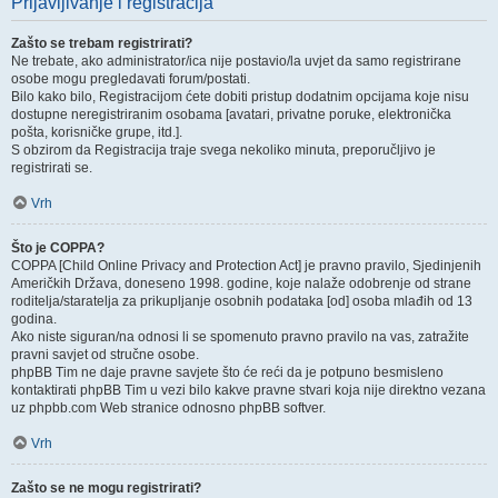
Prijavljivanje i registracija
Zašto se trebam registrirati?
Ne trebate, ako administrator/ica nije postavio/la uvjet da samo registrirane
osobe mogu pregledavati forum/postati.
Bilo kako bilo, Registracijom ćete dobiti pristup dodatnim opcijama koje nisu
dostupne neregistriranim osobama [avatari, privatne poruke, elektronička
pošta, korisničke grupe, itd.].
S obzirom da Registracija traje svega nekoliko minuta, preporučljivo je
registrirati se.
Vrh
Što je COPPA?
COPPA [Child Online Privacy and Protection Act] je pravno pravilo, Sjedinjenih
Američkih Država, doneseno 1998. godine, koje nalaže odobrenje od strane
roditelja/staratelja za prikupljanje osobnih podataka [od] osoba mlađih od 13
godina.
Ako niste siguran/na odnosi li se spomenuto pravno pravilo na vas, zatražite
pravni savjet od stručne osobe.
phpBB Tim ne daje pravne savjete što će reći da je potpuno besmisleno
kontaktirati phpBB Tim u vezi bilo kakve pravne stvari koja nije direktno vezana
uz phpbb.com Web stranice odnosno phpBB softver.
Vrh
Zašto se ne mogu registrirati?