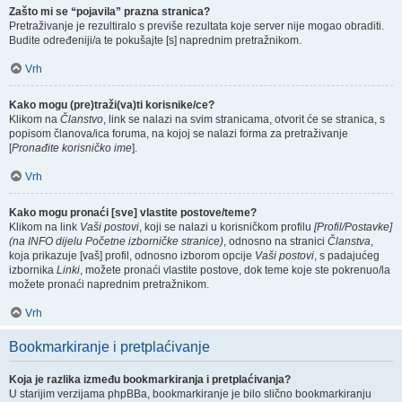
Zašto mi se “pojavila” prazna stranica?
Pretraživanje je rezultiralo s previše rezultata koje server nije mogao obraditi.
Budite određeniji/a te pokušajte [s] naprednim pretražnikom.
Vrh
Kako mogu (pre)traži(va)ti korisnike/ce?
Klikom na
Članstvo
, link se nalazi na svim stranicama, otvorit će se stranica, s
popisom članova/ica foruma, na kojoj se nalazi forma za pretraživanje
[
Pronađite korisničko ime
].
Vrh
Kako mogu pronaći [sve] vlastite postove/teme?
Klikom na link
Vaši postovi
, koji se nalazi u korisničkom profilu
[Profil/Postavke]
(na INFO dijelu Početne izborničke stranice)
, odnosno na stranici
Članstva
,
koja prikazuje [vaš] profil, odnosno izborom opcije
Vaši postovi
, s padajućeg
izbornika
Linki
, možete pronaći vlastite postove, dok teme koje ste pokrenuo/la
možete pronaći naprednim pretražnikom.
Vrh
Bookmarkiranje i pretplaćivanje
Koja je razlika između bookmarkiranja i pretplaćivanja?
U starijim verzijama phpBBa, bookmarkiranje je bilo slično bookmarkiranju