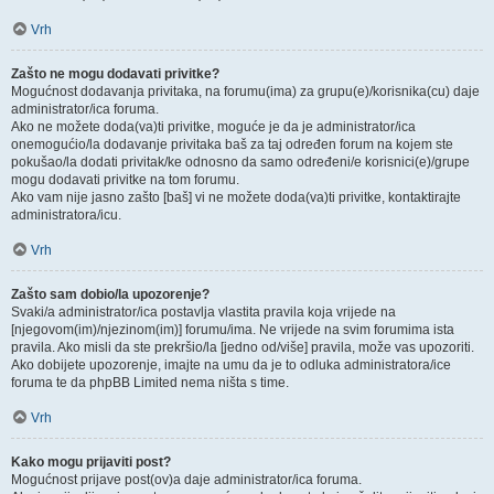
Vrh
Zašto ne mogu dodavati privitke?
Mogućnost dodavanja privitaka, na forumu(ima) za grupu(e)/korisnika(cu) daje
administrator/ica foruma.
Ako ne možete doda(va)ti privitke, moguće je da je administrator/ica
onemogućio/la dodavanje privitaka baš za taj određen forum na kojem ste
pokušao/la dodati privitak/ke odnosno da samo određeni/e korisnici(e)/grupe
mogu dodavati privitke na tom forumu.
Ako vam nije jasno zašto [baš] vi ne možete doda(va)ti privitke, kontaktirajte
administratora/icu.
Vrh
Zašto sam dobio/la upozorenje?
Svaki/a administrator/ica postavlja vlastita pravila koja vrijede na
[njegovom(im)/njezinom(im)] forumu/ima. Ne vrijede na svim forumima ista
pravila. Ako misli da ste prekršio/la [jedno od/više] pravila, može vas upozoriti.
Ako dobijete upozorenje, imajte na umu da je to odluka administratora/ice
foruma te da phpBB Limited nema ništa s time.
Vrh
Kako mogu prijaviti post?
Mogućnost prijave post(ov)a daje administrator/ica foruma.