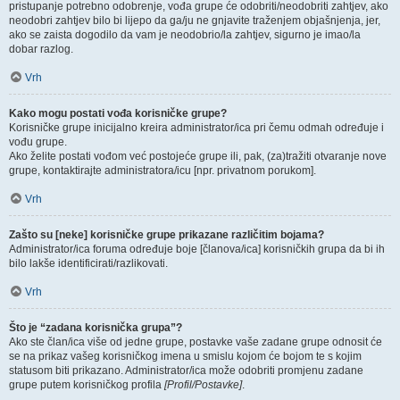
pristupanje potrebno odobrenje, vođa grupe će odobriti/neodobriti zahtjev, ako
neodobri zahtjev bilo bi lijepo da ga/ju ne gnjavite traženjem objašnjenja, jer,
ako se zaista dogodilo da vam je neodobrio/la zahtjev, sigurno je imao/la
dobar razlog.
Vrh
Kako mogu postati vođa korisničke grupe?
Korisničke grupe inicijalno kreira administrator/ica pri čemu odmah određuje i
vođu grupe.
Ako želite postati vođom već postojeće grupe ili, pak, (za)tražiti otvaranje nove
grupe, kontaktirajte administratora/icu [npr. privatnom porukom].
Vrh
Zašto su [neke] korisničke grupe prikazane različitim bojama?
Administrator/ica foruma određuje boje [članova/ica] korisničkih grupa da bi ih
bilo lakše identificirati/razlikovati.
Vrh
Što je “zadana korisnička grupa”?
Ako ste član/ica više od jedne grupe, postavke vaše zadane grupe odnosit će
se na prikaz vašeg korisničkog imena u smislu kojom će bojom te s kojim
statusom biti prikazano. Administrator/ica može odobriti promjenu zadane
grupe putem korisničkog profila
[Profil/Postavke]
.