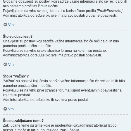
Globalne obavijesti su postovi koji sadrže važne informacije što će reći da bi ih
bilo pametno pročitati čim ih uočite.
Pojavljuju se na vrhu svakog foruma i u korisničkom profilu
[Profil/Postavke]
.
Administrator/ica određuje tko sve ima pravo postati globalne obavijesti.
Vrh
Što su obavijesti?
Obavijesti su postovi koji sadrže važne informacije što će reći da bi ih bilo
pametno pročitati čim ih uočite.
Pojavljuju se na vrhu svake stranice foruma na kojem su postane.
Administrator/ica određuje tko sve ima pravo postati obavijesti.
Vrh
Što je “važno”?
“Važno” su postovi koji često sadrže važne informacije što će reći da bi ih bilo
pametno pročitati čim ih uočite.
Pojavljuju se na vrhu prve stranice foruma [ispod eventualnih obavijesti] na
kojem su postani.
Administrator/ica određuje tko ih sve ima pravo postati.
Vrh
Što su zaključane teme?
Zaključane teme su teme koje je moderator(ica)/administrator(ica) [zbog
nekog, a može ih biti puno, razloga] zaključao/la.