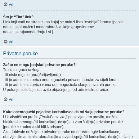
Vrh
Što je “Tim” link?
Link koji vodi na stranicu na kojoj se nalazi lista “osoblja” foruma [popis
administratora/ica i moderatora/ica, koje grupe/forume
administriraju/moderiraju i sl.].
Vrh
Privatne poruke
Zašto ne mogu [po]slati privatne poruke?
Tri su moguća razloga:
- ili niste registriran(a)/prijavljen(a);
- ili je administrator/ica onemogućio/la privatne poruke za cijeli forum;
- ili je administrator/ica vama onemogućio/la slanje privatnih poruka.
U potonjem slučaju zatražite objašnjenje od administratora/ice.
Vrh
Kako onemogućiti pojedine korisnike/ce da mi šalju privatne poruke?
U korisničkom profilu
[Profil/Postavke]
, postavljanjem pravila, možete
blokirati/onemogućiti korisnika(e)/cu(e) da vam šalje(u) privatne poruke
[poruke će automatski biti izbrisane].
Ako dobivate neželjene privatne poruke od određenog/e korisnika/ce,
obavijestite administratora/icu [ima ovlasti spriječiti korisnika(e)/cu(e) u slanju