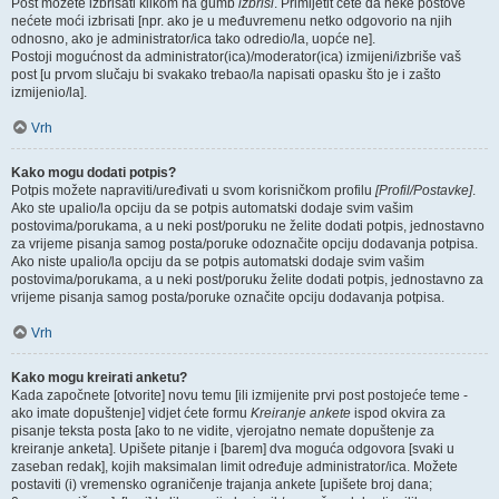
Post možete izbrisati klikom na gumb
izbriši
. Primijetit ćete da neke postove
nećete moći izbrisati [npr. ako je u međuvremenu netko odgovorio na njih
odnosno, ako je administrator/ica tako odredio/la, uopće ne].
Postoji mogućnost da administrator(ica)/moderator(ica) izmijeni/izbriše vaš
post [u prvom slučaju bi svakako trebao/la napisati opasku što je i zašto
izmijenio/la].
Vrh
Kako mogu dodati potpis?
Potpis možete napraviti/uređivati u svom korisničkom profilu
[Profil/Postavke]
.
Ako ste upalio/la opciju da se potpis automatski dodaje svim vašim
postovima/porukama, a u neki post/poruku ne želite dodati potpis, jednostavno
za vrijeme pisanja samog posta/poruke odoznačite opciju dodavanja potpisa.
Ako niste upalio/la opciju da se potpis automatski dodaje svim vašim
postovima/porukama, a u neki post/poruku želite dodati potpis, jednostavno za
vrijeme pisanja samog posta/poruke označite opciju dodavanja potpisa.
Vrh
Kako mogu kreirati anketu?
Kada započnete [otvorite] novu temu [ili izmijenite prvi post postojeće teme -
ako imate dopuštenje] vidjet ćete formu
Kreiranje ankete
ispod okvira za
pisanje teksta posta [ako to ne vidite, vjerojatno nemate dopuštenje za
kreiranje anketa]. Upišete pitanje i [barem] dva moguća odgovora [svaki u
zaseban redak], kojih maksimalan limit određuje administrator/ica. Možete
postaviti (i) vremensko ograničenje trajanja ankete [upišete broj dana;