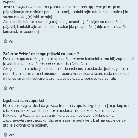
zaporku.
Jeste li
isključen/a
s foruma [zabranjen vam je pristup]? Ako jeste, [kod
prijavljivanja ćete vidjeti poruku o tome], kontaktirajte administratora/icu [da
saznate razlog(e) isključenja].
Ako ste eliminirao/la sve tri gornje mogućnosti, i još uvijek se ne možete
prijaviti, kontaktirajte administratora/icu [da provjeri što (ni)je u redu s vašim
korisničkim računom].
Vrh
Zašto se “više” ne mogu prijaviti na forum?
Dva su moguća razloga: ili ste upisao/la
netočno
korisničko ime i(li) zaporku; ili
je administrator/ica
izbrisao/la
vaš korisnički račun.
Ako je u pitanju potonje: možda nikada niste ništa postao/la, [uobičajeno je
periodično izbrisivanje korisničkih računa korisnika/ca koji/e ništa ne postaju
da bi se smanjila veličina baze], pa se pokušajte ponovo registrirati.
Vrh
Izgubio/la sam zaporku!
Nije smak svijeta! Jest da je vaša trenutna zaporka izgubljena [jer je kriptirana
u bazi i ne može vam biti ponovo poslana], no, možete zatražiti novu.
Kliknete na
Prijava
te na stranici koja će vam se otvoriti kliknete na
Zaboravio/la sam zaporku
. Upišete tražene podatke... Daljnje upute će vam
stići elektroničkom poštom.
Vrh