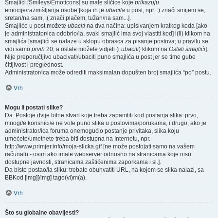
Smajlići [Smileys/Emoticons] su male sličice koje
prikazuju
emocije/razmišljanja osobe [koja ih je
ubacila
u post, npr. :) znači smijem se,
sretan/na sam, :( znači plačem, tužan/na sam...].
Smajliće u post možete
ubaciti
na dva načina: upisivanjem kratkog koda [ako
je administrator/ica odobrio/la, svaki smajlić ima svoj vlastiti kod] i(li) klikom na
smajlića [smajlići se nalaze u sklopu obrasca za pisanje postova; u pravilu se
vidi samo
prvih
20, a ostale možete vidjeti (i
ubaciti
) klikom na
Ostali smajlići
].
Nije preporučljivo ubacivati/ubaciti puno smajlića u post jer se time gube
čitljivost i preglednost.
Administrator/ica može odrediti maksimalan dopušten broj smajlića “po” postu.
Vrh
Mogu li postati slike?
Da. Postoje dvije bitne stvari koje treba zapamtiti kod postanja slika: prvo,
mnogi/e korisnici/e ne vole puno slika u postovima/porukama, i drugo, ako je
administrator/ica foruma onemogućio postanje privitaka, slika koju
umećete/umetnete treba biti dostupna na Internetu, npr.
http://www.primjer.info/moja-slicka.gif [ne može postojati samo na vašem
računalu - osim ako imate webserver odnosno na stranicama koje nisu
dostupne javnosti, stranicama zaštićenima zaporkama i sl.].
Da biste postao/la sliku: trebate obuhvatiti URL, na kojem se slika nalazi, sa
BBKod [img][/img] tago(vi)m(a).
Vrh
Što su globalne obavijesti?