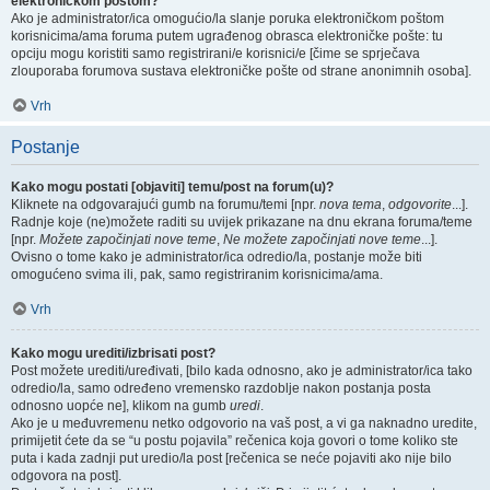
elektroničkom poštom?
Ako je administrator/ica omogućio/la slanje poruka elektroničkom poštom
korisnicima/ama foruma putem ugrađenog obrasca elektroničke pošte: tu
opciju mogu koristiti samo registrirani/e korisnici/e [čime se sprječava
zlouporaba forumova sustava elektroničke pošte od strane anonimnih osoba].
Vrh
Postanje
Kako mogu postati [objaviti] temu/post na forum(u)?
Kliknete na odgovarajući gumb na forumu/temi [npr.
nova tema
,
odgovorite
...].
Radnje koje (ne)možete raditi su uvijek prikazane na dnu ekrana foruma/teme
[npr.
Možete započinjati nove teme
,
Ne možete započinjati nove teme
...].
Ovisno o tome kako je administrator/ica odredio/la, postanje može biti
omogućeno svima ili, pak, samo registriranim korisnicima/ama.
Vrh
Kako mogu urediti/izbrisati post?
Post možete urediti/uređivati, [bilo kada odnosno, ako je administrator/ica tako
odredio/la, samo određeno vremensko razdoblje nakon postanja posta
odnosno uopće ne], klikom na gumb
uredi
.
Ako je u međuvremenu netko odgovorio na vaš post, a vi ga naknadno uredite,
primijetit ćete da se “u postu pojavila” rečenica koja govori o tome koliko ste
puta i kada zadnji put uredio/la post [rečenica se neće pojaviti ako nije bilo
odgovora na post].