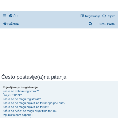
CroL Forum
ČPP
Registracija
Prijava
P
Početna
CroL Portal
r
e
t
r
a
ž
n
i
Često postavlje(a)na pitanja
k
Prijavljivanje i registracija
Zašto se trebam registrirati?
Što je COPPA?
Zašto se ne mogu registrirati?
Zašto se ne mogu prijaviti na forum “po prvi put”?
Zašto se ne mogu prijaviti na forum?
Zašto se “više” ne mogu prijaviti na forum?
Izgubio/la sam zaporku!