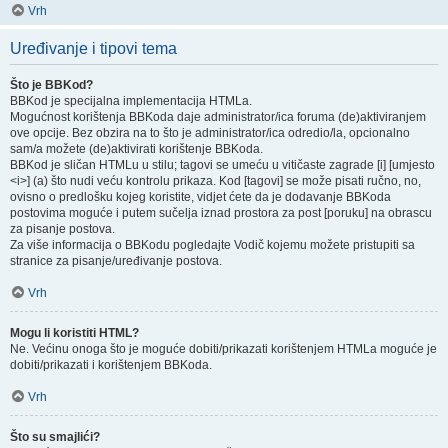
Vrh
Uređivanje i tipovi tema
Što je BBKod?
BBKod je specijalna implementacija HTMLa.
Mogućnost korištenja BBKoda daje administrator/ica foruma (de)aktiviranjem
ove opcije. Bez obzira na to što je administrator/ica odredio/la, opcionalno
sam/a možete (de)aktivirati korištenje BBKoda.
BBKod je sličan HTMLu u stilu; tagovi se umeću u vitičaste zagrade [i] [umjesto
<i>] (a) što nudi veću kontrolu prikaza. Kod [tagovi] se može pisati ručno, no,
ovisno o predlošku kojeg koristite, vidjet ćete da je dodavanje BBKoda
postovima moguće i putem sučelja iznad prostora za post [poruku] na obrascu
za pisanje postova.
Za više informacija o BBKodu pogledajte Vodič kojemu možete pristupiti sa
stranice za pisanje/uređivanje postova.
Vrh
Mogu li koristiti HTML?
Ne. Većinu onoga što je moguće dobiti/prikazati korištenjem HTMLa moguće je
dobiti/prikazati i korištenjem BBKoda.
Vrh
Što su smajlići?