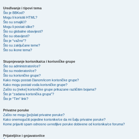
Uređivanje i tipovi tema
Što je BBKod?
Mogu li koristiti HTML?
Što su smajlići?
Mogu li postati slike?
Što su globalne obavijesti?
Što su obavijesti?
Što je “važno”?
Što su zaključane teme?
Što su ikone tema?
Stupnjevanje korisnika/ca i korisničke grupe
Što su administratori/ce?
Što su moderatori/ce?
Što su korisničke grupe?
Kako mogu postati članom/icom korisničke grupe?
Kako mogu postati vođa korisničke grupe?
Zašto su [neke] korisničke grupe prikazane različitim bojama?
Što je “zadana korisnička grupa”?
Što je “Tim” link?
Privatne poruke
Zašto ne mogu [po]slati privatne poruke?
Kako onemogućiti pojedine korisnike/ce da mi šalju privatne poruke?
Kome prijaviti spam odnosno uvredljive poruke dobivene od korisnika/ce foruma?
Prijatelji/ce i gnjavatori/ce