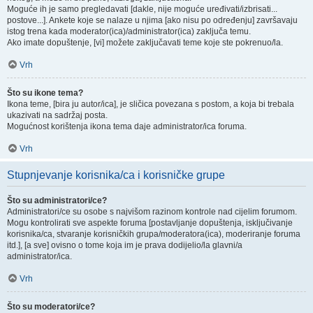
Moguće ih je samo pregledavati [dakle, nije moguće uređivati/izbrisati...
postove...]. Ankete koje se nalaze u njima [ako nisu po određenju] završavaju
istog trena kada moderator(ica)/administrator(ica) zaključa temu.
Ako imate dopuštenje, [vi] možete zaključavati teme koje ste pokrenuo/la.
Vrh
Što su ikone tema?
Ikona teme, [bira ju autor/ica], je sličica povezana s postom, a koja bi trebala
ukazivati na sadržaj posta.
Mogućnost korištenja ikona tema daje administrator/ica foruma.
Vrh
Stupnjevanje korisnika/ca i korisničke grupe
Što su administratori/ce?
Administratori/ce su osobe s najvišom razinom kontrole nad cijelim forumom.
Mogu kontrolirati sve aspekte foruma [postavljanje dopuštenja, isključivanje
korisnika/ca, stvaranje korisničkih grupa/moderatora(ica), moderiranje foruma
itd.], [a sve] ovisno o tome koja im je prava dodijelio/la glavni/a
administrator/ica.
Vrh
Što su moderatori/ce?