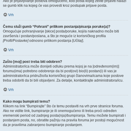
Ako je prijavljivanje postova omogućeno, kod posta kojeg želite prijaviti nalazi
se gumb klik na kojeg će vas provesti kroz postupak prijave posta.
Vrh
Čemu služi gumb “Pohrani” prilikom postanja/pisanja poruke(a)?
Omogućuje pohranjivanje [skice] posta/poruke, koji/a naknadno može biti
završen/a i postan/poslana, a što je moguće iz korisničkog profila
[Profil/Postavke]
odnosno prilikom postanja [
Učitaj
].
Vrh
Zašto [moj] post treba biti odobren?
Administrator/ica može donijeti odluku prema kojoj je na [određenom(im)]
forumu(ima) potrebno odobrenje da bi post(ovi) bio(li) postan(i) ili vas je
administrator/ica pridružio/la korisničkoj grupi članovima/icama koje postove
treba odobriti da bi bili objavljeni. Za detalje, kontaktirajte administratora/icu.
Vrh
Kako mogu bumpirati temu?
Klikom na link “Bumpirajte” što će temu postaviti na vrh prve stranice foruma.
Ako ne vidite link, bumpiranje je ili onemogućeno ili treba proći određen
vremenski period od zadnjeg posta(nja)/bumpiranja. Temu možete bumpirati i
postanjem posta, no, obratite pažnju na pravila foruma jer postoji mogućnost
da je pravilima zabranjeno bumpiranje postanjem.