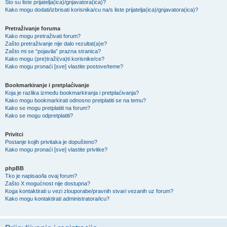
Što su liste prijatelja(ica)/gnjavatora(ica)?
Kako mogu dodati/izbrisati korisnika/cu na/s liste prijatelja(ica)/gnjavatora(ica)?
Pretraživanje foruma
Kako mogu pretraživati forum?
Zašto pretraživanje nije dalo rezultat(a)e?
Zašto mi se “pojavila” prazna stranica?
Kako mogu (pre)traži(va)ti korisnike/ce?
Kako mogu pronaći [sve] vlastite postove/teme?
Bookmarkiranje i pretplaćivanje
Koja je razlika između bookmarkiranja i pretplaćivanja?
Kako mogu bookmarkirati odnosno pretplatiti se na temu?
Kako se mogu pretplatiti na forum?
Kako se mogu odpretplatiti?
Privitci
Postanje kojih privitaka je dopušteno?
Kako mogu pronaći [sve] vlastite privitke?
phpBB
Tko je napisao/la ovaj forum?
Zašto X mogućnost nije dostupna?
Koga kontaktirati u vezi zlouporabe/pravnih stvari vezanih uz forum?
Kako mogu kontaktirati administratora/icu?