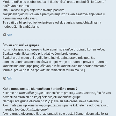
Moderatori/ce su osobe [osoba ili (korisnička) grupa osoba] čiji je
“posao”
održavanje foruma.
Imaju ovlasti mijenjanja/izbrisivanja postova,
zaključavanja/otključavanja/premještanja/izbrisivanja/razdvajanja tema u
forumima koje održavaju.
Tu su (i) da bi spriječili/e korisnike/ce od skretanja s tema/objavljivanja
nedopuštenih sadržaja i sl.
Vrh
Što su korisničke grupe?
Korisničke grupe su grupe u koje administratori/ce grupiraju korisnike/ce.
Svaki/a korisnik/ca može pripadati većem broju grupa.
Svakoj grupi mogu biti dodijeljena individualna prava pristupa, što
administratorima/cama olakšava dodjeljivanje određenih prava određenim
korisnicima/ama [npr. proglašavanje više korisnika/ca moderatorima/cama
foruma, pravo pristupa “privatnim” tematskim forumima itd.].
Vrh
Kako mogu postati članom/icom korisničke grupe?
Kliknete na
Korisničke grupe
u korisničkom profilu
[Profil/Postavke]
što će vas
odvesti na stranicu na kojoj ćete vidjeti korisničke grupe.
Nemaju sve grupe
otvoren pristup
[neke su zatvorene, neke skrivene...].
Ako imate pristup korisničkoj grupi, za pristupanje kliknete na odgovarajuću
naredbu [obično
Pristupite grupi
].
Ako je grupa otvorenog tipa, automatski ćete postati članom/icom, ako je za