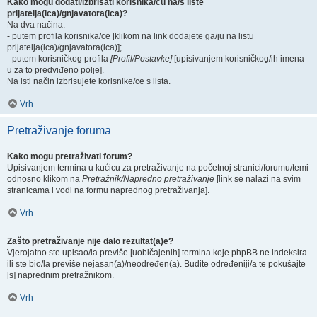
Kako mogu dodati/izbrisati korisnika/cu na/s liste
prijatelja(ica)/gnjavatora(ica)?
Na dva načina:
- putem profila korisnika/ce [klikom na link dodajete ga/ju na listu
prijatelja(ica)/gnjavatora(ica)];
- putem korisničkog profila
[Profil/Postavke]
[upisivanjem korisničkog/ih imena
u za to predviđeno polje].
Na isti način izbrisujete korisnike/ce s lista.
Vrh
Pretraživanje foruma
Kako mogu pretraživati forum?
Upisivanjem termina u kućicu za pretraživanje na početnoj stranici/forumu/temi
odnosno klikom na
Pretražnik/Napredno pretraživanje
[link se nalazi na svim
stranicama i vodi na formu naprednog pretraživanja].
Vrh
Zašto pretraživanje nije dalo rezultat(a)e?
Vjerojatno ste upisao/la previše [uobičajenih] termina koje phpBB ne indeksira
ili ste bio/la previše nejasan(a)/neodređen(a). Budite određeniji/a te pokušajte
[s] naprednim pretražnikom.
Vrh