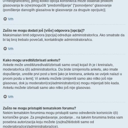
0=neograničeno], [broj] koliko opcija korisnik/ca može odabrati prilikom
glasovanja te o(ne)mogućiti “predomišljanje” [“ponovljeno” glasovanje
(poništenje danog/ih glasa/ova te glasovanje za drugu/e opciju/e)].
Vrh
Zašto ne mogu dodati još [više] odgovora [opcija]?
Maksimalan limit odgovora [opcija] određuje administrator/ica. Ako smatrate da
bi taj broj trebalo povećati, kontaktirajte administratora/icu.
Vrh
Kako mogu urediti/izbrisati anketu?
Ankete može urediti/uređivati/izbrisati samo ona/j koja/i ih je i kreirala/o,
moderator/ica i(li) administrator/ica. Da biste izmijenio/la anketu, ako imate
dopuštenje, uredite prvi post u temi [ako je kreirana, anketa se uvijek nalazi u
prvom postu u temi]. Vi anketu možete izmijeniti samo ako nitko još nije
glasovao, dok ju moderatori(ce)/administratori(ce) mogu mijenjati bilo kada.
Anketu možete izbrisati samo ako nitko još nije glasovao.
Vrh
Zašto ne mogu pristupiti tematskom forumu?
Nekim tematskim forumima mogu pristupiti samo određeni/e korisnici/e i(li)
korisničke grupe. Za pregledavanje, postanje... na takvim forumima treba vam
posebna autorizacija koju možete (za)tražiti/dobiti samo od
moderatora(ice)/administratora(ice).