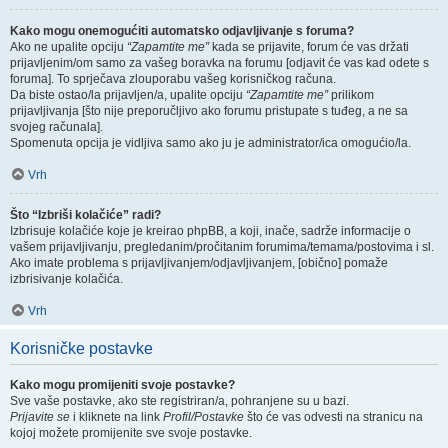
Kako mogu onemogućiti automatsko odjavljivanje s foruma?
Ako ne upalite opciju
“Zapamtite me”
kada se prijavite, forum će vas držati
prijavljenim/om samo za vašeg boravka na forumu [odjavit će vas kad odete s
foruma]. To sprječava zlouporabu vašeg korisničkog računa.
Da biste ostao/la prijavljen/a, upalite opciju
“Zapamtite me”
prilikom
prijavljivanja [što nije preporučljivo ako forumu pristupate s tuđeg, a ne sa
svojeg računala].
Spomenuta opcija je vidljiva samo ako ju je administrator/ica omogućio/la.
Vrh
Što “Izbriši kolačiće” radi?
Izbrisuje kolačiće koje je kreirao phpBB, a koji, inače, sadrže informacije o
vašem prijavljivanju, pregledanim/pročitanim forumima/temama/postovima i sl.
Ako imate problema s prijavljivanjem/odjavljivanjem, [obično] pomaže
izbrisivanje kolačića.
Vrh
Korisničke postavke
Kako mogu promijeniti svoje postavke?
Sve vaše postavke, ako ste registriran/a, pohranjene su u bazi.
Prijavite se
i kliknete na link
Profil/Postavke
što će vas odvesti na stranicu na
kojoj možete promijenite sve svoje postavke.