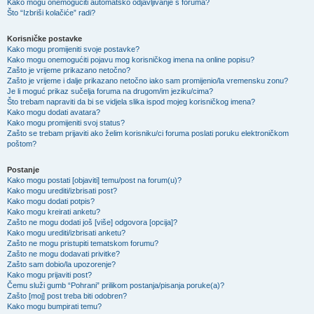
Kako mogu onemogućiti automatsko odjavljivanje s foruma?
Što “Izbriši kolačiće” radi?
Korisničke postavke
Kako mogu promijeniti svoje postavke?
Kako mogu onemogućiti pojavu mog korisničkog imena na online popisu?
Zašto je vrijeme prikazano netočno?
Zašto je vrijeme i dalje prikazano netočno iako sam promijenio/la vremensku zonu?
Je li moguć prikaz sučelja foruma na drugom/im jeziku/cima?
Što trebam napraviti da bi se vidjela slika ispod mojeg korisničkog imena?
Kako mogu dodati avatara?
Kako mogu promijeniti svoj status?
Zašto se trebam prijaviti ako želim korisniku/ci foruma poslati poruku elektroničkom
poštom?
Postanje
Kako mogu postati [objaviti] temu/post na forum(u)?
Kako mogu urediti/izbrisati post?
Kako mogu dodati potpis?
Kako mogu kreirati anketu?
Zašto ne mogu dodati još [više] odgovora [opcija]?
Kako mogu urediti/izbrisati anketu?
Zašto ne mogu pristupiti tematskom forumu?
Zašto ne mogu dodavati privitke?
Zašto sam dobio/la upozorenje?
Kako mogu prijaviti post?
Čemu služi gumb “Pohrani” prilikom postanja/pisanja poruke(a)?
Zašto [moj] post treba biti odobren?
Kako mogu bumpirati temu?