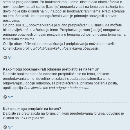
stranica preglednikom. Po bookmarkiranju teme, niste bio/la obaviješten/a o
novim postovima, ali ste se [kasnije] mogao/la vratiti na temu bez traženja iste,
dovoljno je bilo kliknuti na nju na popisu bookmarkiranih tema. Pretplaćivanje
na temu/tematski forum omogućavalo vam je primanje obavijesti o novim
postovima.
Od phpBBa 3.1, bookmarkiranje je slično pretplaćivanju u smislu da možete
biti obaviješten/a o ažuriranju teme. Pretplaćivanje vam [i dalje] omogućava
primanje obavijesti o novim postovima u temama odnosno novima temama na
tematskim forumima.
Opcije obavješćivanja bookmarkiranja i pretplaćivanja možete postaviti u
korisničkom profilu
[Profil/Postavke]
u
Postavkama obavijesti
.
Vrh
Kako mogu bookmarkirati odnosno pretplatiti se na temu?
Da biste bookmarkirao/la odnosno pretplatio/la se na temu, prilikom
pregledavanja teme, dovoljno je izabrati s padajućeg izbornika teme
odgovarajuću opciju odnosno, za pretplaćivanje, prilikom postanja posta,
upaliti opciju
Obavijestite me kad odgovor bude postan
.
Vrh
Kako se mogu pretplatiti na forum?
Da biste se pretplatio/la na forum, prilikom pregledavanja foruma, dovoljno je
kliknuti na link
Pretplati se
.
Vrh