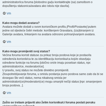
administrator/ica foruma [slobodno ga/ju kontaktirajte (sa) zamolbom o
dopuštenju statusnica/avatara ako isto/a nije dao/la].
Vrh
Kako mogu dodati avatara?
Avatara možete dodati u svom korisničkom profilu
[Profil/Postavke]
putem
jedne od sljedeće četiri metode: korištenjem Gravatara, (iza)biranjem iz
Galerije avatara, linkanjem na avatara odnosno pohranjivanjem avatara.
Vrh
Kako mogu promijeniti svoj status?
Većina foruma koristi statuse za prikaz broja postova koje je postao/la
određeni/a korisnik/ca te za identifikaciju korisnika/ca koji/e obavljaju
određene funkcije na forumu [obično oni/e imaju poseban status, npr.
administratori/ce, moderatori/ce].
U pravilu, svoj status ne možete direktno promijeniti.
Zloupotrebljavanje foruma, u smislu postanja puno postova samo zato da bi se
dosegao što veći status, nema nikakvog smisla jer
administratori(ce)/moderatori(ce) mogu
smanjiti
nečiji status [npr. smanjenjem
broja postova...].
Vrh
Zašto se trebam prijaviti ako želim korisniku/ci foruma poslati poruku