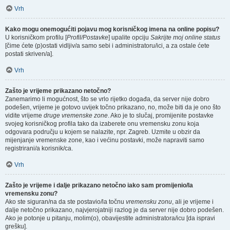
Vrh
Kako mogu onemogućiti pojavu mog korisničkog imena na online popisu?
U korisničkom profilu [
Profil/Postavke
] upalite opciju
Sakrijte moj online status
[čime ćete (p)ostati vidljiv/a samo sebi i administratoru/ici, a za ostale ćete
postati skriven/a].
Vrh
Zašto je vrijeme prikazano netočno?
Zanemarimo li mogućnost, što se vrlo rijetko događa, da server nije dobro
podešen, vrijeme je gotovo uvijek točno prikazano, no, može biti da je ono što
vidite vrijeme
druge vremenske zone
. Ako je to slučaj, promijenite postavke
svojeg korisničkog profila tako da izaberete onu vremensku zonu koja
odgovara području u kojem se nalazite, npr. Zagreb. Uzmite u obzir da
mijenjanje vremenske zone, kao i većinu postavki, može napraviti samo
registrirani/a korisnik/ca.
Vrh
Zašto je vrijeme i dalje prikazano netočno iako sam promijenio/la
vremensku zonu?
Ako ste siguran/na da ste postavio/la točnu
vremensku zonu
, ali je vrijeme i
dalje netočno prikazano, najvjerojatniji razlog je da server nije dobro podešen.
Ako je potonje u pitanju, molim(o), obavijestite administratora/icu [da ispravi
grešku].