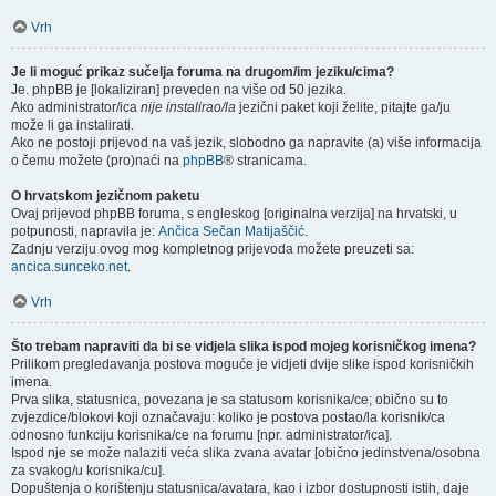
Vrh
Je li moguć prikaz sučelja foruma na drugom/im jeziku/cima?
Je. phpBB je [lokaliziran] preveden na više od 50 jezika.
Ako administrator/ica
nije instalirao/la
jezični paket koji želite, pitajte ga/ju
može li ga instalirati.
Ako ne postoji prijevod na vaš jezik, slobodno ga napravite (a) više informacija
o čemu možete (pro)naći na
phpBB
® stranicama.
O hrvatskom jezičnom paketu
Ovaj prijevod phpBB foruma, s engleskog [originalna verzija] na hrvatski, u
potpunosti, napravila je:
Ančica Sečan Matijaščić
.
Zadnju verziju ovog mog kompletnog prijevoda možete preuzeti sa:
ancica.sunceko.net
.
Vrh
Što trebam napraviti da bi se vidjela slika ispod mojeg korisničkog imena?
Prilikom pregledavanja postova moguće je vidjeti dvije slike ispod korisničkih
imena.
Prva slika, statusnica, povezana je sa statusom korisnika/ce; obično su to
zvjezdice/blokovi koji označavaju: koliko je postova postao/la korisnik/ca
odnosno funkciju korisnika/ce na forumu [npr. administrator/ica].
Ispod nje se može nalaziti veća slika zvana avatar [obično jedinstvena/osobna
za svakog/u korisnika/cu].
Dopuštenja o korištenju statusnica/avatara, kao i izbor dostupnosti istih, daje