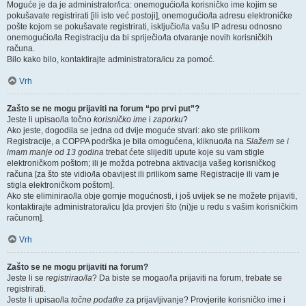
Moguće je da je administrator/ica: onemogućio/la korisničko ime kojim se
pokušavate registrirati [ili isto već postoji], onemogućio/la adresu elektroničke
pošte kojom se pokušavate registrirati, isključio/la vašu IP adresu odnosno
onemogućio/la Registraciju da bi spriječio/la otvaranje novih korisničkih
računa.
Bilo kako bilo, kontaktirajte administratora/icu za pomoć.
Vrh
Zašto se ne mogu prijaviti na forum “po prvi put”?
Jeste li upisao/la točno
korisničko ime
i
zaporku
?
Ako jeste, dogodila se jedna od dvije moguće stvari: ako ste prilikom
Registracije, a COPPA podrška je bila omogućena, kliknuo/la na
Slažem se i
imam manje od 13 godina
trebat ćete slijediti upute koje su vam stigle
elektroničkom poštom; ili je možda potrebna aktivacija vašeg korisničkog
računa [za što ste vidio/la obavijest ili prilikom same Registracije ili vam je
stigla elektroničkom poštom].
Ako ste eliminirao/la obje gornje mogućnosti, i još uvijek se ne možete prijaviti,
kontaktirajte administratora/icu [da provjeri što (ni)je u redu s vašim korisničkim
računom].
Vrh
Zašto se ne mogu prijaviti na forum?
Jeste li se
registrirao/la
? Da biste se mogao/la prijaviti na forum, trebate se
registrirati.
Jeste li upisao/la
točne podatke
za prijavljivanje? Provjerite korisničko ime i