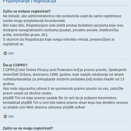
Prijavljivanje i registracija
Zašto se trebam registrirati?
Ne trebate, ako administrator/ica nije postavio/la uvjet da samo registrirane
osobe mogu pregledavati forum/postati.
Bilo kako bilo, Registracijom ćete dobiti pristup dodatnim opcijama koje nisu
dostupne neregistriranim osobama [avatari, privatne poruke, elektronička
pošta, korisničke grupe, itd.].
S obzirom da Registracija traje svega nekoliko minuta, preporučljivo je
registrirati se.
Vrh
Što je COPPA?
COPPA [Child Online Privacy and Protection Act] je pravno pravilo, Sjedinjenih
Američkih Država, doneseno 1998. godine, koje nalaže odobrenje od strane
roditelja/staratelja za prikupljanje osobnih podataka [od] osoba mlađih od 13
godina.
Ako niste siguran/na odnosi li se spomenuto pravno pravilo na vas, zatražite
pravni savjet od stručne osobe.
phpBB Tim ne daje pravne savjete što će reći da je potpuno besmisleno
kontaktirati phpBB Tim u vezi bilo kakve pravne stvari koja nije direktno vezana
uz phpbb.com Web stranice odnosno phpBB softver.
Vrh
Zašto se ne mogu registrirati?