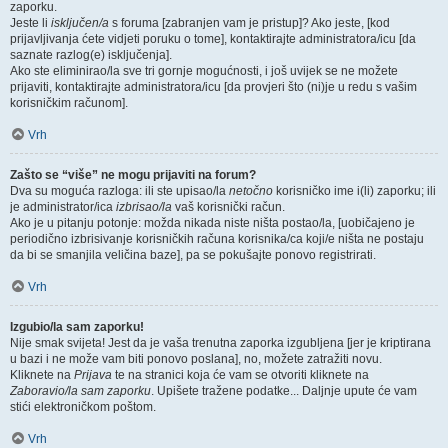
zaporku.
Jeste li
isključen/a
s foruma [zabranjen vam je pristup]? Ako jeste, [kod
prijavljivanja ćete vidjeti poruku o tome], kontaktirajte administratora/icu [da
saznate razlog(e) isključenja].
Ako ste eliminirao/la sve tri gornje mogućnosti, i još uvijek se ne možete
prijaviti, kontaktirajte administratora/icu [da provjeri što (ni)je u redu s vašim
korisničkim računom].
Vrh
Zašto se “više” ne mogu prijaviti na forum?
Dva su moguća razloga: ili ste upisao/la
netočno
korisničko ime i(li) zaporku; ili
je administrator/ica
izbrisao/la
vaš korisnički račun.
Ako je u pitanju potonje: možda nikada niste ništa postao/la, [uobičajeno je
periodično izbrisivanje korisničkih računa korisnika/ca koji/e ništa ne postaju
da bi se smanjila veličina baze], pa se pokušajte ponovo registrirati.
Vrh
Izgubio/la sam zaporku!
Nije smak svijeta! Jest da je vaša trenutna zaporka izgubljena [jer je kriptirana
u bazi i ne može vam biti ponovo poslana], no, možete zatražiti novu.
Kliknete na
Prijava
te na stranici koja će vam se otvoriti kliknete na
Zaboravio/la sam zaporku
. Upišete tražene podatke... Daljnje upute će vam
stići elektroničkom poštom.
Vrh