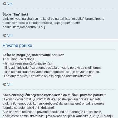
Vrh
Što je “Tim” link?
Link koji vodi na stranicu na kojoj se nalazi lista “osoblja” foruma [popis
administratora/ica i moderatora/ica, koje grupe/forume
administriraju/moderiraju i sl.].
Vrh
Privatne poruke
Zašto ne mogu [po]slati privatne poruke?
Tri su moguća razloga:
- ili niste registriran(a)/prijavljen(a);
- ili je administrator/ica onemogućio/la privatne poruke za cijeli forum;
- ili je administrator/ica vama onemogućio/la slanje privatnih poruka.
U potonjem slučaju zatražite objašnjenje od administratora/ice.
Vrh
Kako onemogućiti pojedine korisnike/ce da mi šalju privatne poruke?
U korisničkom profilu
[Profil/Postavke]
, postavljanjem pravila, možete
blokirati/onemogućiti korisnika(e)/cu(e) da vam šalje(u) privatne poruke
[poruke će automatski biti izbrisane].
Ako dobivate neželjene privatne poruke od određenog/e korisnika/ce,
obavijestite administratora/icu [ima ovlasti spriječiti korisnika(e)/cu(e) u slanju