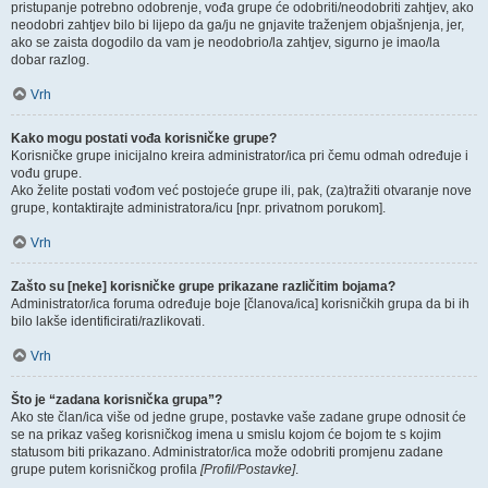
pristupanje potrebno odobrenje, vođa grupe će odobriti/neodobriti zahtjev, ako
neodobri zahtjev bilo bi lijepo da ga/ju ne gnjavite traženjem objašnjenja, jer,
ako se zaista dogodilo da vam je neodobrio/la zahtjev, sigurno je imao/la
dobar razlog.
Vrh
Kako mogu postati vođa korisničke grupe?
Korisničke grupe inicijalno kreira administrator/ica pri čemu odmah određuje i
vođu grupe.
Ako želite postati vođom već postojeće grupe ili, pak, (za)tražiti otvaranje nove
grupe, kontaktirajte administratora/icu [npr. privatnom porukom].
Vrh
Zašto su [neke] korisničke grupe prikazane različitim bojama?
Administrator/ica foruma određuje boje [članova/ica] korisničkih grupa da bi ih
bilo lakše identificirati/razlikovati.
Vrh
Što je “zadana korisnička grupa”?
Ako ste član/ica više od jedne grupe, postavke vaše zadane grupe odnosit će
se na prikaz vašeg korisničkog imena u smislu kojom će bojom te s kojim
statusom biti prikazano. Administrator/ica može odobriti promjenu zadane
grupe putem korisničkog profila
[Profil/Postavke]
.