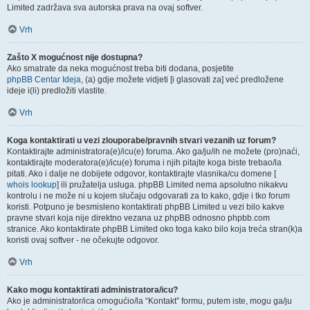
Limited zadržava sva autorska prava na ovaj softver.
Vrh
Zašto X mogućnost nije dostupna?
Ako smatrate da neka mogućnost treba biti dodana, posjetite
phpBB Centar Ideja
, (a) gdje možete vidjeti [i glasovati za] već predložene
ideje i(li) predložiti vlastite.
Vrh
Koga kontaktirati u vezi zlouporabe/pravnih stvari vezanih uz forum?
Kontaktirajte administratora(e)/icu(e) foruma. Ako ga/ju/ih ne možete (pro)naći,
kontaktirajte moderatora(e)/icu(e) foruma i njih pitajte koga biste trebao/la
pitati. Ako i dalje ne dobijete odgovor, kontaktirajte vlasnika/cu domene [
whois lookup
] ili pružatelja usluga. phpBB Limited nema apsolutno nikakvu
kontrolu i ne može ni u kojem slučaju odgovarati za to kako, gdje i tko forum
koristi. Potpuno je besmisleno kontaktirati phpBB Limited u vezi bilo kakve
pravne stvari koja nije direktno vezana uz phpBB odnosno phpbb.com
stranice. Ako kontaktirate phpBB Limited oko toga kako bilo koja treća stran(k)a
koristi ovaj softver - ne očekujte odgovor.
Vrh
Kako mogu kontaktirati administratora/icu?
Ako je administrator/ica omogućio/la “Kontakt” formu, putem iste, mogu ga/ju