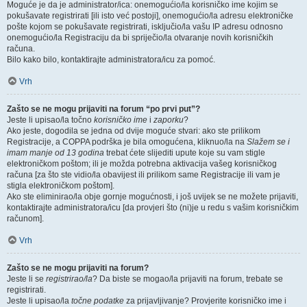
Moguće je da je administrator/ica: onemogućio/la korisničko ime kojim se
pokušavate registrirati [ili isto već postoji], onemogućio/la adresu elektroničke
pošte kojom se pokušavate registrirati, isključio/la vašu IP adresu odnosno
onemogućio/la Registraciju da bi spriječio/la otvaranje novih korisničkih
računa.
Bilo kako bilo, kontaktirajte administratora/icu za pomoć.
Vrh
Zašto se ne mogu prijaviti na forum “po prvi put”?
Jeste li upisao/la točno
korisničko ime
i
zaporku
?
Ako jeste, dogodila se jedna od dvije moguće stvari: ako ste prilikom
Registracije, a COPPA podrška je bila omogućena, kliknuo/la na
Slažem se i
imam manje od 13 godina
trebat ćete slijediti upute koje su vam stigle
elektroničkom poštom; ili je možda potrebna aktivacija vašeg korisničkog
računa [za što ste vidio/la obavijest ili prilikom same Registracije ili vam je
stigla elektroničkom poštom].
Ako ste eliminirao/la obje gornje mogućnosti, i još uvijek se ne možete prijaviti,
kontaktirajte administratora/icu [da provjeri što (ni)je u redu s vašim korisničkim
računom].
Vrh
Zašto se ne mogu prijaviti na forum?
Jeste li se
registrirao/la
? Da biste se mogao/la prijaviti na forum, trebate se
registrirati.
Jeste li upisao/la
točne podatke
za prijavljivanje? Provjerite korisničko ime i