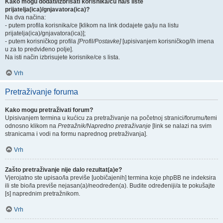
Kako mogu dodati/izbrisati korisnika/cu na/s liste
prijatelja(ica)/gnjavatora(ica)?
Na dva načina:
- putem profila korisnika/ce [klikom na link dodajete ga/ju na listu
prijatelja(ica)/gnjavatora(ica)];
- putem korisničkog profila
[Profil/Postavke]
[upisivanjem korisničkog/ih imena
u za to predviđeno polje].
Na isti način izbrisujete korisnike/ce s lista.
Vrh
Pretraživanje foruma
Kako mogu pretraživati forum?
Upisivanjem termina u kućicu za pretraživanje na početnoj stranici/forumu/temi
odnosno klikom na
Pretražnik/Napredno pretraživanje
[link se nalazi na svim
stranicama i vodi na formu naprednog pretraživanja].
Vrh
Zašto pretraživanje nije dalo rezultat(a)e?
Vjerojatno ste upisao/la previše [uobičajenih] termina koje phpBB ne indeksira
ili ste bio/la previše nejasan(a)/neodređen(a). Budite određeniji/a te pokušajte
[s] naprednim pretražnikom.
Vrh