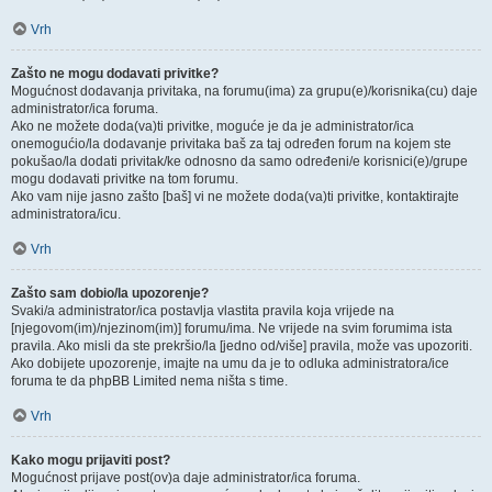
Vrh
Zašto ne mogu dodavati privitke?
Mogućnost dodavanja privitaka, na forumu(ima) za grupu(e)/korisnika(cu) daje
administrator/ica foruma.
Ako ne možete doda(va)ti privitke, moguće je da je administrator/ica
onemogućio/la dodavanje privitaka baš za taj određen forum na kojem ste
pokušao/la dodati privitak/ke odnosno da samo određeni/e korisnici(e)/grupe
mogu dodavati privitke na tom forumu.
Ako vam nije jasno zašto [baš] vi ne možete doda(va)ti privitke, kontaktirajte
administratora/icu.
Vrh
Zašto sam dobio/la upozorenje?
Svaki/a administrator/ica postavlja vlastita pravila koja vrijede na
[njegovom(im)/njezinom(im)] forumu/ima. Ne vrijede na svim forumima ista
pravila. Ako misli da ste prekršio/la [jedno od/više] pravila, može vas upozoriti.
Ako dobijete upozorenje, imajte na umu da je to odluka administratora/ice
foruma te da phpBB Limited nema ništa s time.
Vrh
Kako mogu prijaviti post?
Mogućnost prijave post(ov)a daje administrator/ica foruma.