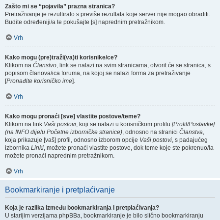
Zašto mi se “pojavila” prazna stranica?
Pretraživanje je rezultiralo s previše rezultata koje server nije mogao obraditi.
Budite određeniji/a te pokušajte [s] naprednim pretražnikom.
Vrh
Kako mogu (pre)traži(va)ti korisnike/ce?
Klikom na
Članstvo
, link se nalazi na svim stranicama, otvorit će se stranica, s
popisom članova/ica foruma, na kojoj se nalazi forma za pretraživanje
[
Pronađite korisničko ime
].
Vrh
Kako mogu pronaći [sve] vlastite postove/teme?
Klikom na link
Vaši postovi
, koji se nalazi u korisničkom profilu
[Profil/Postavke]
(na INFO dijelu Početne izborničke stranice)
, odnosno na stranici
Članstva
,
koja prikazuje [vaš] profil, odnosno izborom opcije
Vaši postovi
, s padajućeg
izbornika
Linki
, možete pronaći vlastite postove, dok teme koje ste pokrenuo/la
možete pronaći naprednim pretražnikom.
Vrh
Bookmarkiranje i pretplaćivanje
Koja je razlika između bookmarkiranja i pretplaćivanja?
U starijim verzijama phpBBa, bookmarkiranje je bilo slično bookmarkiranju