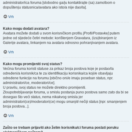
administrator/ica foruma [slobodno ga/ju kontaktirajte (sa) zamolbom o
dopuštenju statusnica/avatara ako isto/a nije dao/la].
Vrh
Kako mogu dodati avatara?
Avatara možete dodati u svom korisničkom profilu
[Profil/Postavke]
putem
jedne od sljedeće četiri metode: korištenjem Gravatara, (iza)biranjem iz
Galerije avatara, linkanjem na avatara odnosno pohranjivanjem avatara.
Vrh
Kako mogu promijeniti svoj status?
Većina foruma koristi statuse za prikaz broja postova koje je postao/la
određeni/a korisnik/ca te za identifikaciju korisnika/ca koji/e obavljaju
određene funkcije na forumu [obično oni/e imaju poseban status, npr.
administratori/ce, moderatori/ce].
U pravilu, svoj status ne možete direktno promijeniti.
Zloupotrebljavanje foruma, u smislu postanja puno postova samo zato da bi se
dosegao što veći status, nema nikakvog smisla jer
administratori(ce)/moderatori(ce) mogu
smanjiti
nečiji status [npr. smanjenjem
broja postova...].
Vrh
Zašto se trebam prijaviti ako želim korisniku/ci foruma poslati poruku