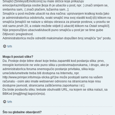
Smajlići [Smileys/Emoticons] su male sličice koje
prikazuju
emocije/razmišljanja osobe [koja ih je
ubacila
u post, npr. :) znači smijem se,
sretan/na sam, :( znači plačem, tužan/na sam...].
Smajliće u post možete
ubaciti
na dva načina: upisivanjem kratkog koda [ako
je administrator/ica odobrio/la, svaki smajlić ima svoj vlastiti kod] i(li) klikom na
smajlića [smajlići se nalaze u sklopu obrasca za pisanje postova; u pravilu se
vidi samo
prvih
20, a ostale možete vidjeti (i
ubaciti
) klikom na
Ostali smajlići
].
Nije preporučljivo ubacivati/ubaciti puno smajlića u post jer se time gube
čitljivost i preglednost.
Administrator/ica može odrediti maksimalan dopušten broj smajlića “po” postu.
Vrh
Mogu li postati slike?
Da. Postoje dvije bitne stvari koje treba zapamtiti kod postanja slika: prvo,
mnogi/e korisnici/e ne vole puno slika u postovima/porukama, i drugo, ako je
administrator/ica foruma onemogućio postanje privitaka, slika koju
umećete/umetnete treba biti dostupna na Internetu, npr.
http://www.primjer.info/moja-slicka.gif [ne može postojati samo na vašem
računalu - osim ako imate webserver odnosno na stranicama koje nisu
dostupne javnosti, stranicama zaštićenima zaporkama i sl.].
Da biste postao/la sliku: trebate obuhvatiti URL, na kojem se slika nalazi, sa
BBKod [img][/img] tago(vi)m(a).
Vrh
Što su globalne obavijesti?