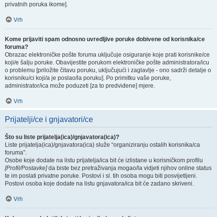
privatnih poruka ikome].
Vrh
Kome prijaviti spam odnosno uvredljive poruke dobivene od korisnika/ce
foruma?
Obrazac elektroničke pošte foruma uključuje osiguranje koje prati korisnike/ce
koji/e šalju poruke. Obavijestite porukom elektroničke pošte administratora/icu
o problemu [priložite čitavu poruku, uključujući i zaglavlje - ono sadrži detalje o
korisniku/ci koji/a je poslao/la poruku]. Po primitku vaše poruke,
administrator/ica može poduzeti [za to predviđene] mjere.
Vrh
Prijatelji/ce i gnjavatori/ce
Što su liste prijatelja(ica)/gnjavatora(ica)?
Liste prijatelja(ica)/gnjavatora(ica) služe “organiziranju ostalih korisnika/ca
foruma”.
Osobe koje dodate na listu prijatelja/ica bit će izlistane u korisničkom profilu
[Profil/Postavke]
da biste bez pretraživanja mogao/la vidjeti njihov online status
te im poslati privatne poruke. Postovi i sl. tih osoba mogu biti posvijetljeni.
Postovi osoba koje dodate na listu gnjavatora/ica bit će zadano skriveni.
Vrh