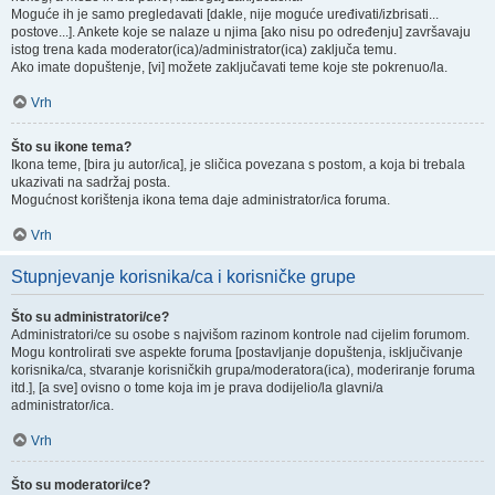
Moguće ih je samo pregledavati [dakle, nije moguće uređivati/izbrisati...
postove...]. Ankete koje se nalaze u njima [ako nisu po određenju] završavaju
istog trena kada moderator(ica)/administrator(ica) zaključa temu.
Ako imate dopuštenje, [vi] možete zaključavati teme koje ste pokrenuo/la.
Vrh
Što su ikone tema?
Ikona teme, [bira ju autor/ica], je sličica povezana s postom, a koja bi trebala
ukazivati na sadržaj posta.
Mogućnost korištenja ikona tema daje administrator/ica foruma.
Vrh
Stupnjevanje korisnika/ca i korisničke grupe
Što su administratori/ce?
Administratori/ce su osobe s najvišom razinom kontrole nad cijelim forumom.
Mogu kontrolirati sve aspekte foruma [postavljanje dopuštenja, isključivanje
korisnika/ca, stvaranje korisničkih grupa/moderatora(ica), moderiranje foruma
itd.], [a sve] ovisno o tome koja im je prava dodijelio/la glavni/a
administrator/ica.
Vrh
Što su moderatori/ce?