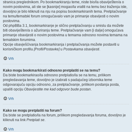
stranica preglednikom. Po bookmarkiranju teme, niste bio/la obaviješten/a o
novim postovima, ali ste se [kasnije] mogao/la vratiti na temu bez traženja iste,
dovoljno je bilo kliknuti na nju na popisu bookmarkiranih tema. Pretplaćivanje
na temu/tematski forum omogućavalo vam je primanje obavijesti o novim
postovima.
Od phpBBa 3.1, bookmarkiranje je slično pretplaćivanju u smislu da možete
biti obaviješten/a o ažuriranju teme. Pretplaćivanje vam [i dalje] omogućava
primanje obavijesti o novim postovima u temama odnosno novima temama na
tematskim forumima.
Opcije obavješćivanja bookmarkiranja i pretplaćivanja možete postaviti u
korisničkom profilu
[Profil/Postavke]
u
Postavkama obavijesti
.
Vrh
Kako mogu bookmarkirati odnosno pretplatiti se na temu?
Da biste bookmarkirao/la odnosno pretplatio/la se na temu, prilikom
pregledavanja teme, dovoljno je izabrati s padajućeg izbornika teme
odgovarajuću opciju odnosno, za pretplaćivanje, prilikom postanja posta,
upaliti opciju
Obavijestite me kad odgovor bude postan
.
Vrh
Kako se mogu pretplatiti na forum?
Da biste se pretplatio/la na forum, prilikom pregledavanja foruma, dovoljno je
kliknuti na link
Pretplati se
.
Vrh