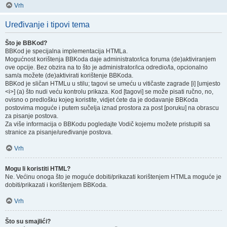
Vrh
Uređivanje i tipovi tema
Što je BBKod?
BBKod je specijalna implementacija HTMLa.
Mogućnost korištenja BBKoda daje administrator/ica foruma (de)aktiviranjem
ove opcije. Bez obzira na to što je administrator/ica odredio/la, opcionalno
sam/a možete (de)aktivirati korištenje BBKoda.
BBKod je sličan HTMLu u stilu; tagovi se umeću u vitičaste zagrade [i] [umjesto
<i>] (a) što nudi veću kontrolu prikaza. Kod [tagovi] se može pisati ručno, no,
ovisno o predlošku kojeg koristite, vidjet ćete da je dodavanje BBKoda
postovima moguće i putem sučelja iznad prostora za post [poruku] na obrascu
za pisanje postova.
Za više informacija o BBKodu pogledajte Vodič kojemu možete pristupiti sa
stranice za pisanje/uređivanje postova.
Vrh
Mogu li koristiti HTML?
Ne. Većinu onoga što je moguće dobiti/prikazati korištenjem HTMLa moguće je
dobiti/prikazati i korištenjem BBKoda.
Vrh
Što su smajlići?