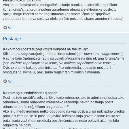
elektroničkom poštom?
Ako je administrator/ica omogućio/la slanje poruka elektroničkom poštom
korisnicima/ama foruma putem ugrađenog obrasca elektroničke pošte: tu
opciju mogu koristiti samo registrirani/e korisnici/e [čime se sprječava
zlouporaba forumova sustava elektroničke pošte od strane anonimnih osoba].
Vrh
Postanje
Kako mogu postati [objaviti] temu/post na forum(u)?
Kliknete na odgovarajući gumb na forumu/temi [npr.
nova tema
,
odgovorite
...].
Radnje koje (ne)možete raditi su uvijek prikazane na dnu ekrana foruma/teme
[npr.
Možete započinjati nove teme
,
Ne možete započinjati nove teme
...].
Ovisno o tome kako je administrator/ica odredio/la, postanje može biti
omogućeno svima ili, pak, samo registriranim korisnicima/ama.
Vrh
Kako mogu urediti/izbrisati post?
Post možete urediti/uređivati, [bilo kada odnosno, ako je administrator/ica tako
odredio/la, samo određeno vremensko razdoblje nakon postanja posta
odnosno uopće ne], klikom na gumb
uredi
.
Ako je u međuvremenu netko odgovorio na vaš post, a vi ga naknadno uredite,
primijetit ćete da se “u postu pojavila” rečenica koja govori o tome koliko ste
puta i kada zadnji put uredio/la post [rečenica se neće pojaviti ako nije bilo
odgovora na post].