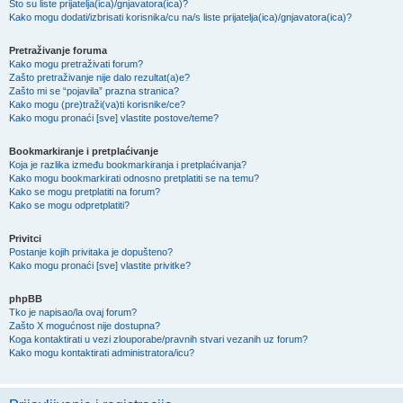
Što su liste prijatelja(ica)/gnjavatora(ica)?
Kako mogu dodati/izbrisati korisnika/cu na/s liste prijatelja(ica)/gnjavatora(ica)?
Pretraživanje foruma
Kako mogu pretraživati forum?
Zašto pretraživanje nije dalo rezultat(a)e?
Zašto mi se “pojavila” prazna stranica?
Kako mogu (pre)traži(va)ti korisnike/ce?
Kako mogu pronaći [sve] vlastite postove/teme?
Bookmarkiranje i pretplaćivanje
Koja je razlika između bookmarkiranja i pretplaćivanja?
Kako mogu bookmarkirati odnosno pretplatiti se na temu?
Kako se mogu pretplatiti na forum?
Kako se mogu odpretplatiti?
Privitci
Postanje kojih privitaka je dopušteno?
Kako mogu pronaći [sve] vlastite privitke?
phpBB
Tko je napisao/la ovaj forum?
Zašto X mogućnost nije dostupna?
Koga kontaktirati u vezi zlouporabe/pravnih stvari vezanih uz forum?
Kako mogu kontaktirati administratora/icu?