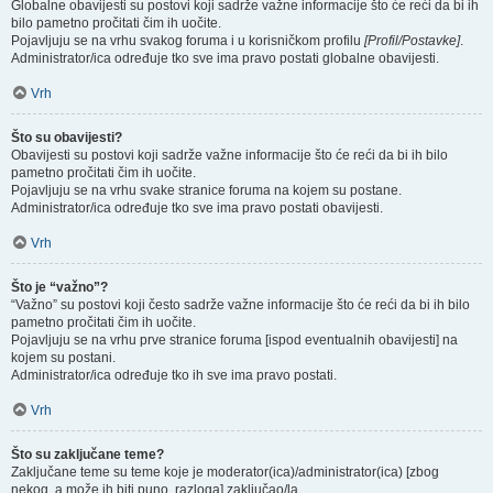
Globalne obavijesti su postovi koji sadrže važne informacije što će reći da bi ih
bilo pametno pročitati čim ih uočite.
Pojavljuju se na vrhu svakog foruma i u korisničkom profilu
[Profil/Postavke]
.
Administrator/ica određuje tko sve ima pravo postati globalne obavijesti.
Vrh
Što su obavijesti?
Obavijesti su postovi koji sadrže važne informacije što će reći da bi ih bilo
pametno pročitati čim ih uočite.
Pojavljuju se na vrhu svake stranice foruma na kojem su postane.
Administrator/ica određuje tko sve ima pravo postati obavijesti.
Vrh
Što je “važno”?
“Važno” su postovi koji često sadrže važne informacije što će reći da bi ih bilo
pametno pročitati čim ih uočite.
Pojavljuju se na vrhu prve stranice foruma [ispod eventualnih obavijesti] na
kojem su postani.
Administrator/ica određuje tko ih sve ima pravo postati.
Vrh
Što su zaključane teme?
Zaključane teme su teme koje je moderator(ica)/administrator(ica) [zbog
nekog, a može ih biti puno, razloga] zaključao/la.