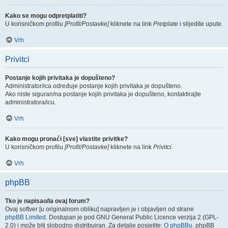
Kako se mogu odpretplatiti?
U korisničkom profilu
[Profil/Postavke]
kliknete na link
Pretplate
i slijedite upute.
Vrh
Privitci
Postanje kojih privitaka je dopušteno?
Administrator/ica određuje postanje kojih privitaka je dopušteno.
Ako niste siguran/na postanje kojih privitaka je dopušteno, kontaktirajte
administratora/icu.
Vrh
Kako mogu pronaći [sve] vlastite privitke?
U korisničkom profilu
[Profil/Postavke]
kliknete na link
Privitci
.
Vrh
phpBB
Tko je napisao/la ovaj forum?
Ovaj softver [u originalnom obliku] napravljen je i objavljen od strane
phpBB Limited
. Dostupan je pod GNU General Public Licence verzija 2 (GPL-
2.0) i može biti slobodno distribuiran. Za detalje posjetite:
O phpBBu
. phpBB