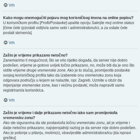
Vrh
Kako mogu onemogućiti pojavu mog korisničkog imena na online popisu?
U korisničkom profilu [
Profil/Postavke
] upalite opciju
Sakrijte moj online status
[čime ćete (p)ostati vidljiv/a samo sebi i administratoru/ici, a za ostale ćete
postati skriven/a].
Vrh
Zašto je vrijeme prikazano netočno?
Zanemarimo li mogućnost, što se vrlo rijetko događa, da server nije dobro
podešen, vrijeme je gotovo uvijek točno prikazano, no, može biti da je ono što
vidite vrijeme
druge vremenske zone
. Ako je to slučaj, promijenite postavke
svojeg korisničkog profila tako da izaberete onu vremensku zonu koja
odgovara području u kojem se nalazite, npr. Zagreb. Uzmite u obzir da
mijenjanje vremenske zone, kao i većinu postavki, može napraviti samo
registrirani/a korisnik/ca.
Vrh
Zašto je vrijeme i dalje prikazano netočno iako sam promijenio/la
vremensku zonu?
Ako ste siguran/na da ste postavio/la točnu
vremensku zonu
, ali je vrijeme i
dalje netočno prikazano, najvjerojatniji razlog je da server nije dobro podešen.
Ako je potonje u pitanju, molim(o), obavijestite administratora/icu [da ispravi
grešku].