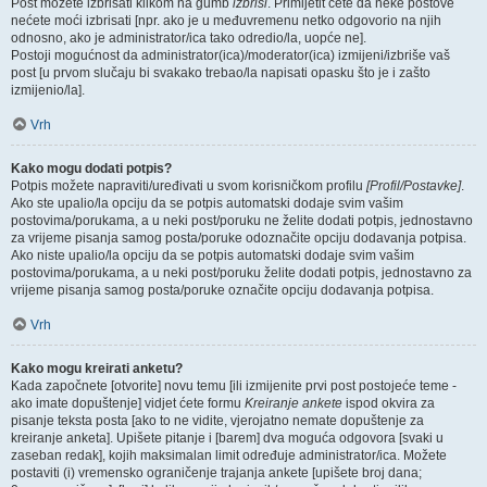
Post možete izbrisati klikom na gumb
izbriši
. Primijetit ćete da neke postove
nećete moći izbrisati [npr. ako je u međuvremenu netko odgovorio na njih
odnosno, ako je administrator/ica tako odredio/la, uopće ne].
Postoji mogućnost da administrator(ica)/moderator(ica) izmijeni/izbriše vaš
post [u prvom slučaju bi svakako trebao/la napisati opasku što je i zašto
izmijenio/la].
Vrh
Kako mogu dodati potpis?
Potpis možete napraviti/uređivati u svom korisničkom profilu
[Profil/Postavke]
.
Ako ste upalio/la opciju da se potpis automatski dodaje svim vašim
postovima/porukama, a u neki post/poruku ne želite dodati potpis, jednostavno
za vrijeme pisanja samog posta/poruke odoznačite opciju dodavanja potpisa.
Ako niste upalio/la opciju da se potpis automatski dodaje svim vašim
postovima/porukama, a u neki post/poruku želite dodati potpis, jednostavno za
vrijeme pisanja samog posta/poruke označite opciju dodavanja potpisa.
Vrh
Kako mogu kreirati anketu?
Kada započnete [otvorite] novu temu [ili izmijenite prvi post postojeće teme -
ako imate dopuštenje] vidjet ćete formu
Kreiranje ankete
ispod okvira za
pisanje teksta posta [ako to ne vidite, vjerojatno nemate dopuštenje za
kreiranje anketa]. Upišete pitanje i [barem] dva moguća odgovora [svaki u
zaseban redak], kojih maksimalan limit određuje administrator/ica. Možete
postaviti (i) vremensko ograničenje trajanja ankete [upišete broj dana;