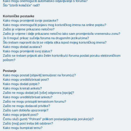
Kako mogu onemogućiti automatsko odjavljivanje s foruma?
Što “Izbriši kolačiće” radi?
Korisničke postavke
Kako mogu promijeniti svoje postavke?
Kako mogu onemogućiti pojavu mog korisničkog imena na online popisu?
Zašto je vrijeme prikazano netočno?
Zašto je vrijeme i dalje prikazano netočno iako sam promijenio/la vremensku zonu?
Je li moguć prikaz sučelja foruma na drugom/im jeziku/cima?
Što trebam napraviti da bi se vidjela slika ispod mojeg korisničkog imena?
Kako mogu dodati avatara?
Kako mogu promijeniti svoj status?
Zašto se trebam prijaviti ako želim korisniku/ci foruma poslati poruku elektroničkom
poštom?
Postanje
Kako mogu postati [objaviti] temu/post na forum(u)?
Kako mogu urediti/izbrisati post?
Kako mogu dodati potpis?
Kako mogu kreirati anketu?
Zašto ne mogu dodati još [više] odgovora [opcija]?
Kako mogu urediti/izbrisati anketu?
Zašto ne mogu pristupiti tematskom forumu?
Zašto ne mogu dodavati privitke?
Zašto sam dobio/la upozorenje?
Kako mogu prijaviti post?
Čemu služi gumb “Pohrani” prilikom postanja/pisanja poruke(a)?
Zašto [moj] post treba biti odobren?
Kako mogu bumpirati temu?