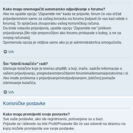
Kako mogu onemogućiti automatsko odjavljivanje s foruma?
Ako ne upalite opciju
“Zapamtite me”
kada se prijavite, forum će vas držati
prijavljenim/om samo za vašeg boravka na forumu [odjavit će vas kad odete s
foruma]. To sprječava zlouporabu vašeg korisničkog računa.
Da biste ostao/la prijavljen/a, upalite opciju
“Zapamtite me”
prilikom
prijavljivanja [što nije preporučljivo ako forumu pristupate s tuđeg, a ne sa
svojeg računala].
Spomenuta opcija je vidljiva samo ako ju je administrator/ica omogućio/la.
Vrh
Što “Izbriši kolačiće” radi?
Izbrisuje kolačiće koje je kreirao phpBB, a koji, inače, sadrže informacije o
vašem prijavljivanju, pregledanim/pročitanim forumima/temama/postovima i sl.
Ako imate problema s prijavljivanjem/odjavljivanjem, [obično] pomaže
izbrisivanje kolačića.
Vrh
Korisničke postavke
Kako mogu promijeniti svoje postavke?
Sve vaše postavke, ako ste registriran/a, pohranjene su u bazi.
Prijavite se
i kliknete na link
Profil/Postavke
što će vas odvesti na stranicu na
kojoj možete promijenite sve svoje postavke.