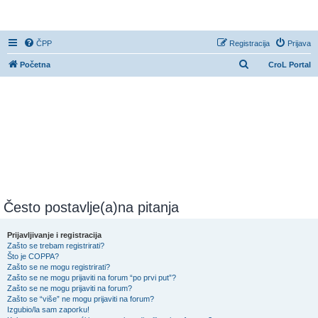
CroL Forum
ČPP
Registracija
Prijava
P
Početna
CroL Portal
r
e
t
r
a
ž
n
i
Često postavlje(a)na pitanja
k
Prijavljivanje i registracija
Zašto se trebam registrirati?
Što je COPPA?
Zašto se ne mogu registrirati?
Zašto se ne mogu prijaviti na forum “po prvi put”?
Zašto se ne mogu prijaviti na forum?
Zašto se “više” ne mogu prijaviti na forum?
Izgubio/la sam zaporku!