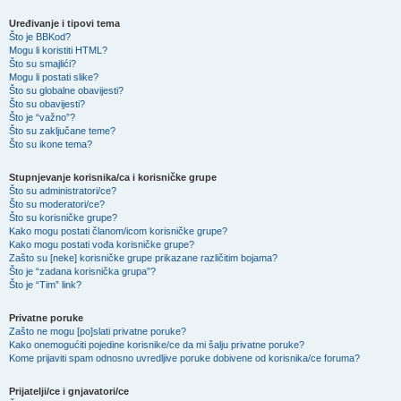
Uređivanje i tipovi tema
Što je BBKod?
Mogu li koristiti HTML?
Što su smajlići?
Mogu li postati slike?
Što su globalne obavijesti?
Što su obavijesti?
Što je “važno”?
Što su zaključane teme?
Što su ikone tema?
Stupnjevanje korisnika/ca i korisničke grupe
Što su administratori/ce?
Što su moderatori/ce?
Što su korisničke grupe?
Kako mogu postati članom/icom korisničke grupe?
Kako mogu postati vođa korisničke grupe?
Zašto su [neke] korisničke grupe prikazane različitim bojama?
Što je “zadana korisnička grupa”?
Što je “Tim” link?
Privatne poruke
Zašto ne mogu [po]slati privatne poruke?
Kako onemogućiti pojedine korisnike/ce da mi šalju privatne poruke?
Kome prijaviti spam odnosno uvredljive poruke dobivene od korisnika/ce foruma?
Prijatelji/ce i gnjavatori/ce