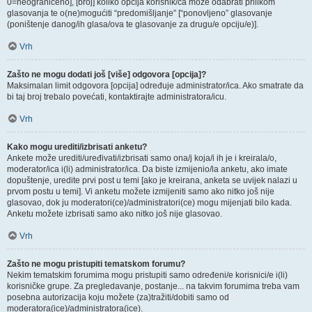
0=neograničeno], [broj] koliko opcija korisnik/ca može odabrati prilikom
glasovanja te o(ne)mogućiti “predomišljanje” [“ponovljeno” glasovanje
(poništenje danog/ih glasa/ova te glasovanje za drugu/e opciju/e)].
Vrh
Zašto ne mogu dodati još [više] odgovora [opcija]?
Maksimalan limit odgovora [opcija] određuje administrator/ica. Ako smatrate da
bi taj broj trebalo povećati, kontaktirajte administratora/icu.
Vrh
Kako mogu urediti/izbrisati anketu?
Ankete može urediti/uređivati/izbrisati samo ona/j koja/i ih je i kreirala/o,
moderator/ica i(li) administrator/ica. Da biste izmijenio/la anketu, ako imate
dopuštenje, uredite prvi post u temi [ako je kreirana, anketa se uvijek nalazi u
prvom postu u temi]. Vi anketu možete izmijeniti samo ako nitko još nije
glasovao, dok ju moderatori(ce)/administratori(ce) mogu mijenjati bilo kada.
Anketu možete izbrisati samo ako nitko još nije glasovao.
Vrh
Zašto ne mogu pristupiti tematskom forumu?
Nekim tematskim forumima mogu pristupiti samo određeni/e korisnici/e i(li)
korisničke grupe. Za pregledavanje, postanje... na takvim forumima treba vam
posebna autorizacija koju možete (za)tražiti/dobiti samo od
moderatora(ice)/administratora(ice).