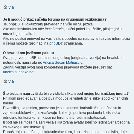
Vrh
Je li moguć prikaz sučelja foruma na drugom/im jeziku/cima?
Je. phpBB je [lokaliziran] preveden na više od 50 jezika.
Ako administrator/ica
nije instalirao/la
jezični paket koji želite, pitajte ga/ju
može li ga instalirati.
Ako ne postoji prijevod na vaš jezik, slobodno ga napravite (a) više informacija
o čemu možete (pro)naći na
phpBB
® stranicama.
O hrvatskom jezičnom paketu
Ovaj prijevod phpBB foruma, s engleskog [originalna verzija] na hrvatski, u
potpunosti, napravila je:
Ančica Sečan Matijaščić
.
Zadnju verziju ovog mog kompletnog prijevoda možete preuzeti sa:
ancica.sunceko.net
.
Vrh
Što trebam napraviti da bi se vidjela slika ispod mojeg korisničkog imena?
Prilikom pregledavanja postova moguće je vidjeti dvije slike ispod korisničkih
imena.
Prva slika, statusnica, povezana je sa statusom korisnika/ce; obično su to
zvjezdice/blokovi koji označavaju: koliko je postova postao/la korisnik/ca
odnosno funkciju korisnika/ce na forumu [npr. administrator/ica].
Ispod nje se može nalaziti veća slika zvana avatar [obično jedinstvena/osobna
za svakog/u korisnika/cu].
Dopuštenja o korištenju statusnica/avatara, kao i izbor dostupnosti istih, daje