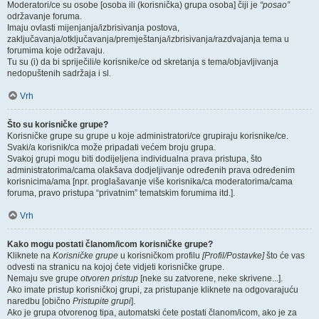
Moderatori/ce su osobe [osoba ili (korisnička) grupa osoba] čiji je
“posao”
održavanje foruma.
Imaju ovlasti mijenjanja/izbrisivanja postova,
zaključavanja/otključavanja/premještanja/izbrisivanja/razdvajanja tema u
forumima koje održavaju.
Tu su (i) da bi spriječili/e korisnike/ce od skretanja s tema/objavljivanja
nedopuštenih sadržaja i sl.
Vrh
Što su korisničke grupe?
Korisničke grupe su grupe u koje administratori/ce grupiraju korisnike/ce.
Svaki/a korisnik/ca može pripadati većem broju grupa.
Svakoj grupi mogu biti dodijeljena individualna prava pristupa, što
administratorima/cama olakšava dodjeljivanje određenih prava određenim
korisnicima/ama [npr. proglašavanje više korisnika/ca moderatorima/cama
foruma, pravo pristupa “privatnim” tematskim forumima itd.].
Vrh
Kako mogu postati članom/icom korisničke grupe?
Kliknete na
Korisničke grupe
u korisničkom profilu
[Profil/Postavke]
što će vas
odvesti na stranicu na kojoj ćete vidjeti korisničke grupe.
Nemaju sve grupe
otvoren pristup
[neke su zatvorene, neke skrivene...].
Ako imate pristup korisničkoj grupi, za pristupanje kliknete na odgovarajuću
naredbu [obično
Pristupite grupi
].
Ako je grupa otvorenog tipa, automatski ćete postati članom/icom, ako je za