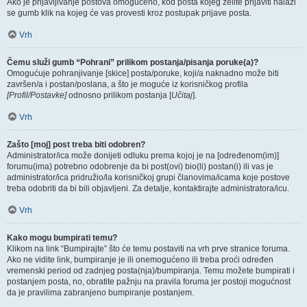
Ako je prijavljivanje postova omogućeno, kod posta kojeg želite prijaviti nalazi
se gumb klik na kojeg će vas provesti kroz postupak prijave posta.
Vrh
Čemu služi gumb “Pohrani” prilikom postanja/pisanja poruke(a)?
Omogućuje pohranjivanje [skice] posta/poruke, koji/a naknadno može biti
završen/a i postan/poslana, a što je moguće iz korisničkog profila
[Profil/Postavke]
odnosno prilikom postanja [
Učitaj
].
Vrh
Zašto [moj] post treba biti odobren?
Administrator/ica može donijeti odluku prema kojoj je na [određenom(im)]
forumu(ima) potrebno odobrenje da bi post(ovi) bio(li) postan(i) ili vas je
administrator/ica pridružio/la korisničkoj grupi članovima/icama koje postove
treba odobriti da bi bili objavljeni. Za detalje, kontaktirajte administratora/icu.
Vrh
Kako mogu bumpirati temu?
Klikom na link “Bumpirajte” što će temu postaviti na vrh prve stranice foruma.
Ako ne vidite link, bumpiranje je ili onemogućeno ili treba proći određen
vremenski period od zadnjeg posta(nja)/bumpiranja. Temu možete bumpirati i
postanjem posta, no, obratite pažnju na pravila foruma jer postoji mogućnost
da je pravilima zabranjeno bumpiranje postanjem.