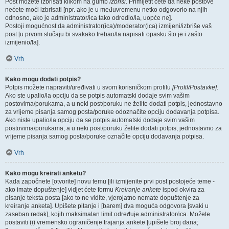
Post možete izbrisati klikom na gumb
izbriši
. Primijetit ćete da neke postove
nećete moći izbrisati [npr. ako je u međuvremenu netko odgovorio na njih
odnosno, ako je administrator/ica tako odredio/la, uopće ne].
Postoji mogućnost da administrator(ica)/moderator(ica) izmijeni/izbriše vaš
post [u prvom slučaju bi svakako trebao/la napisati opasku što je i zašto
izmijenio/la].
Vrh
Kako mogu dodati potpis?
Potpis možete napraviti/uređivati u svom korisničkom profilu
[Profil/Postavke]
.
Ako ste upalio/la opciju da se potpis automatski dodaje svim vašim
postovima/porukama, a u neki post/poruku ne želite dodati potpis, jednostavno
za vrijeme pisanja samog posta/poruke odoznačite opciju dodavanja potpisa.
Ako niste upalio/la opciju da se potpis automatski dodaje svim vašim
postovima/porukama, a u neki post/poruku želite dodati potpis, jednostavno za
vrijeme pisanja samog posta/poruke označite opciju dodavanja potpisa.
Vrh
Kako mogu kreirati anketu?
Kada započnete [otvorite] novu temu [ili izmijenite prvi post postojeće teme -
ako imate dopuštenje] vidjet ćete formu
Kreiranje ankete
ispod okvira za
pisanje teksta posta [ako to ne vidite, vjerojatno nemate dopuštenje za
kreiranje anketa]. Upišete pitanje i [barem] dva moguća odgovora [svaki u
zaseban redak], kojih maksimalan limit određuje administrator/ica. Možete
postaviti (i) vremensko ograničenje trajanja ankete [upišete broj dana;