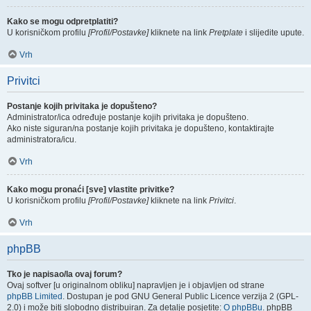
Kako se mogu odpretplatiti?
U korisničkom profilu
[Profil/Postavke]
kliknete na link
Pretplate
i slijedite upute.
Vrh
Privitci
Postanje kojih privitaka je dopušteno?
Administrator/ica određuje postanje kojih privitaka je dopušteno.
Ako niste siguran/na postanje kojih privitaka je dopušteno, kontaktirajte
administratora/icu.
Vrh
Kako mogu pronaći [sve] vlastite privitke?
U korisničkom profilu
[Profil/Postavke]
kliknete na link
Privitci
.
Vrh
phpBB
Tko je napisao/la ovaj forum?
Ovaj softver [u originalnom obliku] napravljen je i objavljen od strane
phpBB Limited
. Dostupan je pod GNU General Public Licence verzija 2 (GPL-
2.0) i može biti slobodno distribuiran. Za detalje posjetite:
O phpBBu
. phpBB