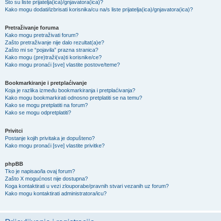
Što su liste prijatelja(ica)/gnjavatora(ica)?
Kako mogu dodati/izbrisati korisnika/cu na/s liste prijatelja(ica)/gnjavatora(ica)?
Pretraživanje foruma
Kako mogu pretraživati forum?
Zašto pretraživanje nije dalo rezultat(a)e?
Zašto mi se “pojavila” prazna stranica?
Kako mogu (pre)traži(va)ti korisnike/ce?
Kako mogu pronaći [sve] vlastite postove/teme?
Bookmarkiranje i pretplaćivanje
Koja je razlika između bookmarkiranja i pretplaćivanja?
Kako mogu bookmarkirati odnosno pretplatiti se na temu?
Kako se mogu pretplatiti na forum?
Kako se mogu odpretplatiti?
Privitci
Postanje kojih privitaka je dopušteno?
Kako mogu pronaći [sve] vlastite privitke?
phpBB
Tko je napisao/la ovaj forum?
Zašto X mogućnost nije dostupna?
Koga kontaktirati u vezi zlouporabe/pravnih stvari vezanih uz forum?
Kako mogu kontaktirati administratora/icu?