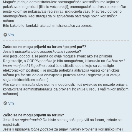
Moguće je da je administrator/ica: onemogućio/la korisničko ime kojim se
pokušavate registrirati [ili isto već postoji], onemogućio/la adresu elektroničke
pošte kojom se pokušavate registrirati, isključio/la vašu IP adresu odnosno
onemogućio/la Registraciju da bi spriječio/la otvaranje novih korisničkih
računa.
Bilo kako bilo, kontaktirajte administratora/icu za pomoć.
Vrh
Zašto se ne mogu prijaviti na forum “po prvi put”?
Jeste li upisao/la točno
korisničko ime
i
zaporku
?
Ako jeste, dogodila se jedna od dvije moguće stvari: ako ste prilikom
Registracije, a COPPA podrška je bila omogućena, kliknuo/la na
Slažem se i
imam manje od 13 godina
trebat ćete slijediti upute koje su vam stigle
elektroničkom poštom; ili je možda potrebna aktivacija vašeg korisničkog
računa [za što ste vidio/la obavijest ili prilikom same Registracije ili vam je
stigla elektroničkom poštom].
Ako ste eliminirao/la obje gornje mogućnosti, i još uvijek se ne možete prijaviti,
kontaktirajte administratora/icu [da provjeri što (ni)je u redu s vašim korisničkim
računom].
Vrh
Zašto se ne mogu prijaviti na forum?
Jeste li se
registrirao/la
? Da biste se mogao/la prijaviti na forum, trebate se
registrirati.
Jeste li upisao/la
točne podatke
za prijavljivanje? Provjerite korisničko ime i