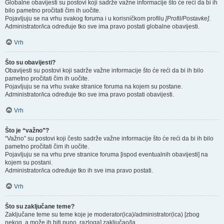
Globalne obavijesti su postovi koji sadrže važne informacije što će reći da bi ih
bilo pametno pročitati čim ih uočite.
Pojavljuju se na vrhu svakog foruma i u korisničkom profilu
[Profil/Postavke]
.
Administrator/ica određuje tko sve ima pravo postati globalne obavijesti.
Vrh
Što su obavijesti?
Obavijesti su postovi koji sadrže važne informacije što će reći da bi ih bilo
pametno pročitati čim ih uočite.
Pojavljuju se na vrhu svake stranice foruma na kojem su postane.
Administrator/ica određuje tko sve ima pravo postati obavijesti.
Vrh
Što je “važno”?
“Važno” su postovi koji često sadrže važne informacije što će reći da bi ih bilo
pametno pročitati čim ih uočite.
Pojavljuju se na vrhu prve stranice foruma [ispod eventualnih obavijesti] na
kojem su postani.
Administrator/ica određuje tko ih sve ima pravo postati.
Vrh
Što su zaključane teme?
Zaključane teme su teme koje je moderator(ica)/administrator(ica) [zbog
nekog, a može ih biti puno, razloga] zaključao/la.