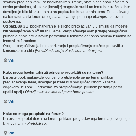
stranica preglednikom. Po bookmarkiranju teme, niste bio/la obaviješten/a o
novim postovima, ali ste se [kasnije] mogao/la vratiti na temu bez traženja iste,
dovoljno je bilo kliknuti na nju na popisu bookmarkiranih tema. Pretplaćivanje
na temu/tematski forum omogućavalo vam je primanje obavijesti o novim
postovima.
Od phpBBa 3.1, bookmarkiranje je slično pretplaćivanju u smislu da možete
biti obaviješten/a o ažuriranju teme. Pretplaćivanje vam [i dalje] omogućava
primanje obavijesti o novim postovima u temama odnosno novima temama na
tematskim forumima.
Opcije obavješćivanja bookmarkiranja i pretplaćivanja možete postaviti u
korisničkom profilu
[Profil/Postavke]
u
Postavkama obavijesti
.
Vrh
Kako mogu bookmarkirati odnosno pretplatiti se na temu?
Da biste bookmarkirao/la odnosno pretplatio/la se na temu, prilikom
pregledavanja teme, dovoljno je izabrati s padajućeg izbornika teme
odgovarajuću opciju odnosno, za pretplaćivanje, prilikom postanja posta,
upaliti opciju
Obavijestite me kad odgovor bude postan
.
Vrh
Kako se mogu pretplatiti na forum?
Da biste se pretplatio/la na forum, prilikom pregledavanja foruma, dovoljno je
kliknuti na link
Pretplati se
.
Vrh