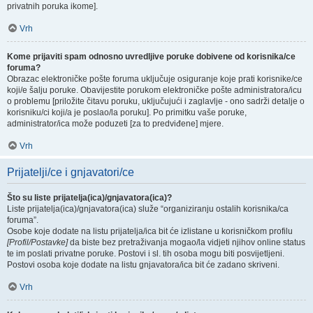
privatnih poruka ikome].
Vrh
Kome prijaviti spam odnosno uvredljive poruke dobivene od korisnika/ce
foruma?
Obrazac elektroničke pošte foruma uključuje osiguranje koje prati korisnike/ce
koji/e šalju poruke. Obavijestite porukom elektroničke pošte administratora/icu
o problemu [priložite čitavu poruku, uključujući i zaglavlje - ono sadrži detalje o
korisniku/ci koji/a je poslao/la poruku]. Po primitku vaše poruke,
administrator/ica može poduzeti [za to predviđene] mjere.
Vrh
Prijatelji/ce i gnjavatori/ce
Što su liste prijatelja(ica)/gnjavatora(ica)?
Liste prijatelja(ica)/gnjavatora(ica) služe “organiziranju ostalih korisnika/ca
foruma”.
Osobe koje dodate na listu prijatelja/ica bit će izlistane u korisničkom profilu
[Profil/Postavke]
da biste bez pretraživanja mogao/la vidjeti njihov online status
te im poslati privatne poruke. Postovi i sl. tih osoba mogu biti posvijetljeni.
Postovi osoba koje dodate na listu gnjavatora/ica bit će zadano skriveni.
Vrh