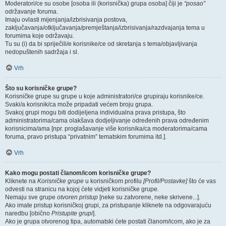
Moderatori/ce su osobe [osoba ili (korisnička) grupa osoba] čiji je
“posao”
održavanje foruma.
Imaju ovlasti mijenjanja/izbrisivanja postova,
zaključavanja/otključavanja/premještanja/izbrisivanja/razdvajanja tema u
forumima koje održavaju.
Tu su (i) da bi spriječili/e korisnike/ce od skretanja s tema/objavljivanja
nedopuštenih sadržaja i sl.
Vrh
Što su korisničke grupe?
Korisničke grupe su grupe u koje administratori/ce grupiraju korisnike/ce.
Svaki/a korisnik/ca može pripadati većem broju grupa.
Svakoj grupi mogu biti dodijeljena individualna prava pristupa, što
administratorima/cama olakšava dodjeljivanje određenih prava određenim
korisnicima/ama [npr. proglašavanje više korisnika/ca moderatorima/cama
foruma, pravo pristupa “privatnim” tematskim forumima itd.].
Vrh
Kako mogu postati članom/icom korisničke grupe?
Kliknete na
Korisničke grupe
u korisničkom profilu
[Profil/Postavke]
što će vas
odvesti na stranicu na kojoj ćete vidjeti korisničke grupe.
Nemaju sve grupe
otvoren pristup
[neke su zatvorene, neke skrivene...].
Ako imate pristup korisničkoj grupi, za pristupanje kliknete na odgovarajuću
naredbu [obično
Pristupite grupi
].
Ako je grupa otvorenog tipa, automatski ćete postati članom/icom, ako je za