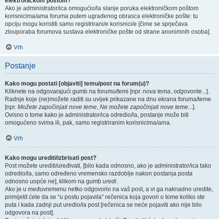
elektroničkom poštom?
Ako je administrator/ica omogućio/la slanje poruka elektroničkom poštom
korisnicima/ama foruma putem ugrađenog obrasca elektroničke pošte: tu
opciju mogu koristiti samo registrirani/e korisnici/e [čime se sprječava
zlouporaba forumova sustava elektroničke pošte od strane anonimnih osoba].
Vrh
Postanje
Kako mogu postati [objaviti] temu/post na forum(u)?
Kliknete na odgovarajući gumb na forumu/temi [npr.
nova tema
,
odgovorite
...].
Radnje koje (ne)možete raditi su uvijek prikazane na dnu ekrana foruma/teme
[npr.
Možete započinjati nove teme
,
Ne možete započinjati nove teme
...].
Ovisno o tome kako je administrator/ica odredio/la, postanje može biti
omogućeno svima ili, pak, samo registriranim korisnicima/ama.
Vrh
Kako mogu urediti/izbrisati post?
Post možete urediti/uređivati, [bilo kada odnosno, ako je administrator/ica tako
odredio/la, samo određeno vremensko razdoblje nakon postanja posta
odnosno uopće ne], klikom na gumb
uredi
.
Ako je u međuvremenu netko odgovorio na vaš post, a vi ga naknadno uredite,
primijetit ćete da se “u postu pojavila” rečenica koja govori o tome koliko ste
puta i kada zadnji put uredio/la post [rečenica se neće pojaviti ako nije bilo
odgovora na post].