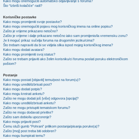
Kako mogu onemogućiti automatsko odjavljivanje s foruma?
Što “Izbriši kolačiće” radi?
Korisničke postavke
Kako mogu promijeniti svoje postavke?
Kako mogu onemogućiti pojavu mog korisničkog imena na online popisu?
Zašto je vrijeme prikazano netočno?
Zašto je vrijeme i dalje prikazano netočno iako sam promijenio/la vremensku zonu?
Je li moguć prikaz sučelja foruma na drugom/im jeziku/cima?
Što trebam napraviti da bi se vidjela slika ispod mojeg korisničkog imena?
Kako mogu dodati avatara?
Kako mogu promijeniti svoj status?
Zašto se trebam prijaviti ako želim korisniku/ci foruma poslati poruku elektroničkom
poštom?
Postanje
Kako mogu postati [objaviti] temu/post na forum(u)?
Kako mogu urediti/izbrisati post?
Kako mogu dodati potpis?
Kako mogu kreirati anketu?
Zašto ne mogu dodati još [više] odgovora [opcija]?
Kako mogu urediti/izbrisati anketu?
Zašto ne mogu pristupiti tematskom forumu?
Zašto ne mogu dodavati privitke?
Zašto sam dobio/la upozorenje?
Kako mogu prijaviti post?
Čemu služi gumb “Pohrani” prilikom postanja/pisanja poruke(a)?
Zašto [moj] post treba biti odobren?
Kako mogu bumpirati temu?