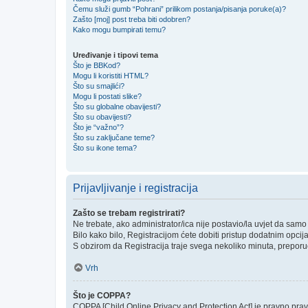
Čemu služi gumb “Pohrani” prilikom postanja/pisanja poruke(a)?
Zašto [moj] post treba biti odobren?
Kako mogu bumpirati temu?
Uređivanje i tipovi tema
Što je BBKod?
Mogu li koristiti HTML?
Što su smajlići?
Mogu li postati slike?
Što su globalne obavijesti?
Što su obavijesti?
Što je “važno”?
Što su zaključane teme?
Što su ikone tema?
Prijavljivanje i registracija
Zašto se trebam registrirati?
Ne trebate, ako administrator/ica nije postavio/la uvjet da sam
Bilo kako bilo, Registracijom ćete dobiti pristup dodatnim opcij
S obzirom da Registracija traje svega nekoliko minuta, preporučlj
Vrh
Što je COPPA?
COPPA [Child Online Privacy and Protection Act] je pravno prav