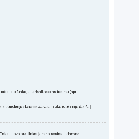
a odnosno funkciju korisnika/ce na forumu [npr.
o dopuštenju statusnica/avatara ako isto/a nije dao/la].
 Galerije avatara, linkanjem na avatara odnosno