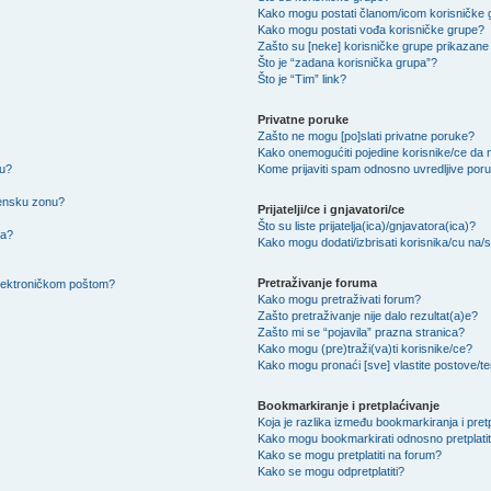
Kako mogu postati članom/icom korisničke
Kako mogu postati vođa korisničke grupe?
Zašto su [neke] korisničke grupe prikazane 
Što je “zadana korisnička grupa”?
Što je “Tim” link?
Privatne poruke
Zašto ne mogu [po]slati privatne poruke?
Kako onemogućiti pojedine korisnike/ce da m
su?
Kome prijaviti spam odnosno uvredljive por
mensku zonu?
Prijatelji/ce i gnjavatori/ce
Što su liste prijatelja(ica)/gnjavatora(ica)?
na?
Kako mogu dodati/izbrisati korisnika/cu na/s l
Pretraživanje foruma
 elektroničkom poštom?
Kako mogu pretraživati forum?
Zašto pretraživanje nije dalo rezultat(a)e?
Zašto mi se “pojavila” prazna stranica?
Kako mogu (pre)traži(va)ti korisnike/ce?
Kako mogu pronaći [sve] vlastite postove/
Bookmarkiranje i pretplaćivanje
Koja je razlika između bookmarkiranja i pret
Kako mogu bookmarkirati odnosno pretplatit
Kako se mogu pretplatiti na forum?
Kako se mogu odpretplatiti?