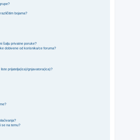
 grupe?
različitim bojama?
i šalju privatne poruke?
uke dobivene od korisnika/ce foruma?
iste prijatelja(ica)/gnjavatora(ica)?
teme?
plaćivanja?
i se na temu?