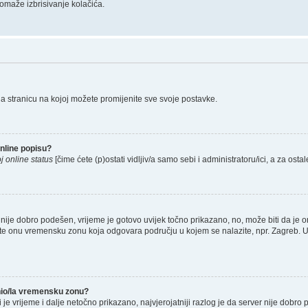
omaže izbrisivanje kolačića.
na stranicu na kojoj možete promijenite sve svoje postavke.
nline popisu?
j online status
[čime ćete (p)ostati vidljiv/a samo sebi i administratoru/ici, a za ostal
nije dobro podešen, vrijeme je gotovo uvijek točno prikazano, no, može biti da je o
rete onu vremensku zonu koja odgovara području u kojem se nalazite, npr. Zagreb. 
enio/la vremensku zonu?
li je vrijeme i dalje netočno prikazano, najvjerojatniji razlog je da server nije dobro