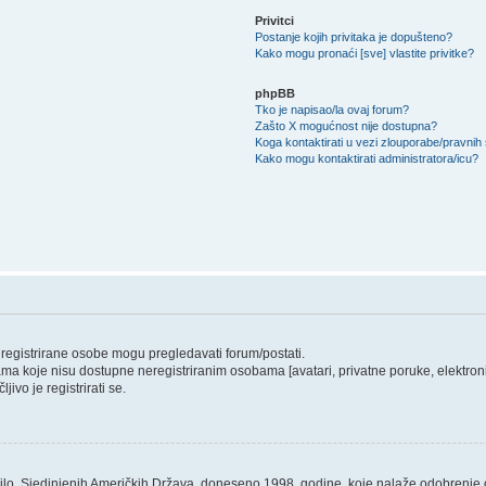
Privitci
Postanje kojih privitaka je dopušteno?
Kako mogu pronaći [sve] vlastite privitke?
phpBB
Tko je napisao/la ovaj forum?
Zašto X mogućnost nije dostupna?
Koga kontaktirati u vezi zlouporabe/pravnih
Kako mogu kontaktirati administratora/icu?
o registrirane osobe mogu pregledavati forum/postati.
ama koje nisu dostupne neregistriranim osobama [avatari, privatne poruke, elektronič
ivo je registrirati se.
ilo, Sjedinjenih Američkih Država, doneseno 1998. godine, koje nalaže odobrenje od