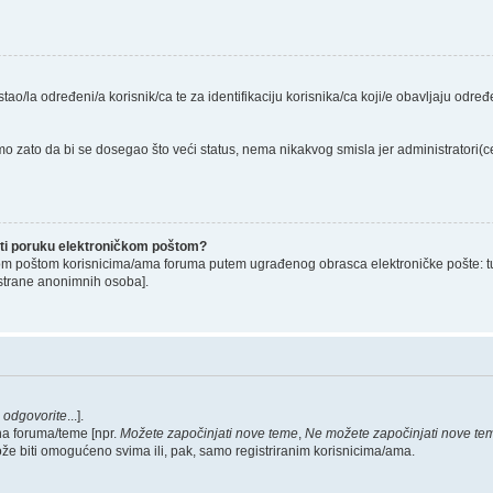
stao/la određeni/a korisnik/ca te za identifikaciju korisnika/ca koji/e obavljaju odr
o zato da bi se dosegao što veći status, nema nikakvog smisla jer administratori
lati poruku elektroničkom poštom?
om poštom korisnicima/ama foruma putem ugrađenog obrasca elektroničke pošte: tu op
strane anonimnih osoba].
,
odgovorite
...].
na foruma/teme [npr.
Možete započinjati nove teme
,
Ne možete započinjati nove te
ože biti omogućeno svima ili, pak, samo registriranim korisnicima/ama.