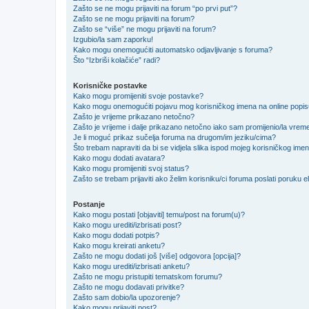
Zašto se ne mogu prijaviti na forum “po prvi put”?
Zašto se ne mogu prijaviti na forum?
Zašto se “više” ne mogu prijaviti na forum?
Izgubio/la sam zaporku!
Kako mogu onemogućiti automatsko odjavljivanje s foruma?
Što “Izbriši kolačiće” radi?
Korisničke postavke
Kako mogu promijeniti svoje postavke?
Kako mogu onemogućiti pojavu mog korisničkog imena na online popi
Zašto je vrijeme prikazano netočno?
Zašto je vrijeme i dalje prikazano netočno iako sam promijenio/la vre
Je li moguć prikaz sučelja foruma na drugom/im jeziku/cima?
Što trebam napraviti da bi se vidjela slika ispod mojeg korisničkog ime
Kako mogu dodati avatara?
Kako mogu promijeniti svoj status?
Zašto se trebam prijaviti ako želim korisniku/ci foruma poslati poruku
Postanje
Kako mogu postati [objaviti] temu/post na forum(u)?
Kako mogu urediti/izbrisati post?
Kako mogu dodati potpis?
Kako mogu kreirati anketu?
Zašto ne mogu dodati još [više] odgovora [opcija]?
Kako mogu urediti/izbrisati anketu?
Zašto ne mogu pristupiti tematskom forumu?
Zašto ne mogu dodavati privitke?
Zašto sam dobio/la upozorenje?
Kako mogu prijaviti post?