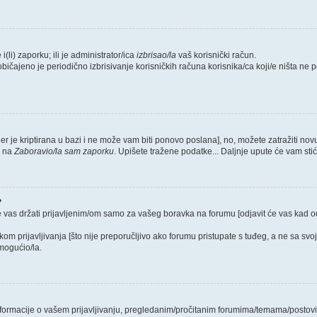
i(li) zaporku; ili je administrator/ica
izbrisao/la
vaš korisnički račun.
običajeno je periodično izbrisivanje korisničkih računa korisnika/ca koji/e ništa ne
jer je kriptirana u bazi i ne može vam biti ponovo poslana], no, možete zatražiti nov
e na
Zaboravio/la sam zaporku
. Upišete tražene podatke... Daljnje upute će vam sti
?
e vas držati prijavljenim/om samo za vašeg boravka na forumu [odjavit će vas kad 
ikom prijavljivanja [što nije preporučljivo ako forumu pristupate s tuđeg, a ne sa svo
mogućio/la.
 informacije o vašem prijavljivanju, pregledanim/pročitanim forumima/temama/postovi