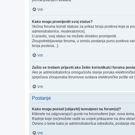
pohranjivanjem avatara.
Vrh
Kako mogu promijeniti svoj status?
Većina foruma koristi statuse za prikaz broja postova koje je po
administratori/ce, moderatori/ce].
U pravilu, svoj status ne možete direktno promijeniti.
Zloupotrebljavanje foruma, u smislu postanja puno postova sam
broja postova...].
Vrh
Zašto se trebam prijaviti ako želim korisniku/ci foruma pos
Ako je administrator/ica omogućio/la slanje poruka elektroničk
sprječava zlouporaba forumova sustava elektroničke pošte od 
Vrh
Postanje
Kako mogu postati [objaviti] temu/post na forum(u)?
Kliknete na odgovarajući gumb na forumu/temi [npr.
nova tema
Radnje koje (ne)možete raditi su uvijek prikazane na dnu ekra
Ovisno o tome kako je administrator/ica odredio/la, postanje m
Vrh