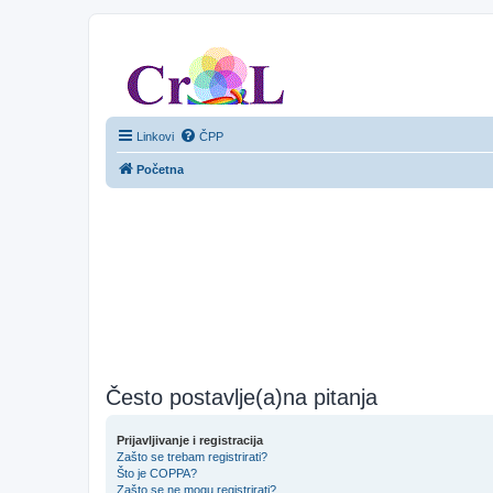
CroL Forum
Linkovi
ČPP
Početna
Često postavlje(a)na pitanja
Prijavljivanje i registracija
Zašto se trebam registrirati?
Što je COPPA?
Zašto se ne mogu registrirati?