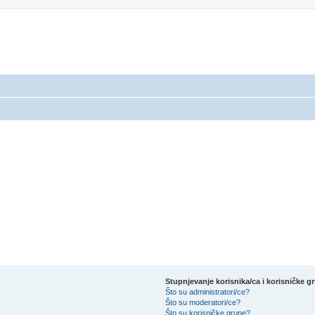
Stupnjevanje korisnika/ca i korisničke g
Što su administratori/ce?
Što su moderatori/ce?
Što su korisničke grupe?