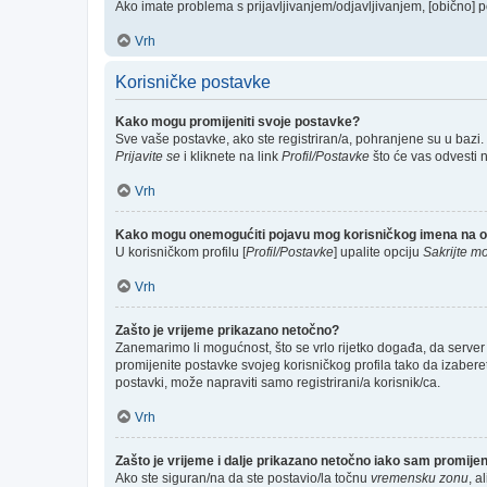
Ako imate problema s prijavljivanjem/odjavljivanjem, [obično] p
Vrh
Korisničke postavke
Kako mogu promijeniti svoje postavke?
Sve vaše postavke, ako ste registriran/a, pohranjene su u bazi.
Prijavite se
i kliknete na link
Profil/Postavke
što će vas odvesti 
Vrh
Kako mogu onemogućiti pojavu mog korisničkog imena na o
U korisničkom profilu [
Profil/Postavke
] upalite opciju
Sakrijte mo
Vrh
Zašto je vrijeme prikazano netočno?
Zanemarimo li mogućnost, što se vrlo rijetko događa, da server 
promijenite postavke svojeg korisničkog profila tako da izabe
postavki, može napraviti samo registrirani/a korisnik/ca.
Vrh
Zašto je vrijeme i dalje prikazano netočno iako sam promij
Ako ste siguran/na da ste postavio/la točnu
vremensku zonu
, a