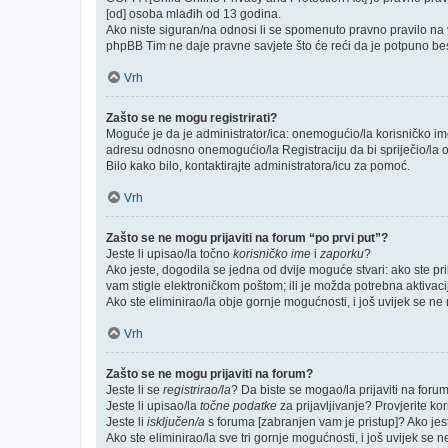
[od] osoba mlađih od 13 godina.
Ako niste siguran/na odnosi li se spomenuto pravno pravilo na v
phpBB Tim ne daje pravne savjete što će reći da je potpuno be
Vrh
Zašto se ne mogu registrirati?
Moguće je da je administrator/ica: onemogućio/la korisničko ime k
adresu odnosno onemogućio/la Registraciju da bi spriječio/la o
Bilo kako bilo, kontaktirajte administratora/icu za pomoć.
Vrh
Zašto se ne mogu prijaviti na forum “po prvi put”?
Jeste li upisao/la točno
korisničko ime
i
zaporku
?
Ako jeste, dogodila se jedna od dvije moguće stvari: ako ste p
vam stigle elektroničkom poštom; ili je možda potrebna aktivacija
Ako ste eliminirao/la obje gornje mogućnosti, i još uvijek se ne m
Vrh
Zašto se ne mogu prijaviti na forum?
Jeste li se
registrirao/la
? Da biste se mogao/la prijaviti na forum, 
Jeste li upisao/la
točne podatke
za prijavljivanje? Provjerite ko
Jeste li
isključen/a
s foruma [zabranjen vam je pristup]? Ako jeste
Ako ste eliminirao/la sve tri gornje mogućnosti, i još uvijek se n