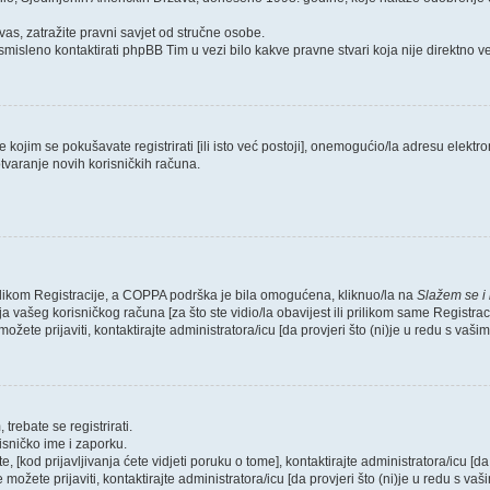
as, zatražite pravni savjet od stručne osobe.
smisleno kontaktirati phpBB Tim u vezi bilo kakve pravne stvari koja nije direktn
ojim se pokušavate registrirati [ili isto već postoji], onemogućio/la adresu elektron
tvaranje novih korisničkih računa.
rilikom Registracije, a COPPA podrška je bila omogućena, kliknuo/la na
Slažem se i
 vašeg korisničkog računa [za što ste vidio/la obavijest ili prilikom same Registraci
ožete prijaviti, kontaktirajte administratora/icu [da provjeri što (ni)je u redu s vaš
trebate se registrirati.
risničko ime i zaporku.
, [kod prijavljivanja ćete vidjeti poruku o tome], kontaktirajte administratora/icu [da
e možete prijaviti, kontaktirajte administratora/icu [da provjeri što (ni)je u redu s v