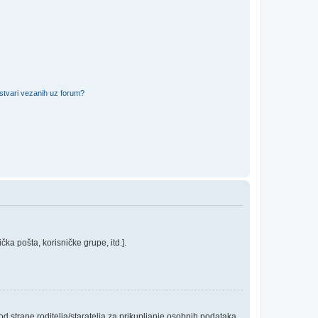
 stvari vezanih uz forum?
ka pošta, korisničke grupe, itd.].
 strane roditelja/staratelja za prikupljanje osobnih podataka