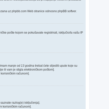
o vezana uz phpbb.com Web stranice odnosno phpBB softver.
ičke pošte kojom se pokušavate registrirati, isključio/la vašu IP
 imam manje od 13 godina
trebat ćete slijediti upute koje su
je ili vam je stigla elektroničkom poštom].
im korisničkim računom].
 saznate razlog(e) isključenja].
ašim korisničkim računom].