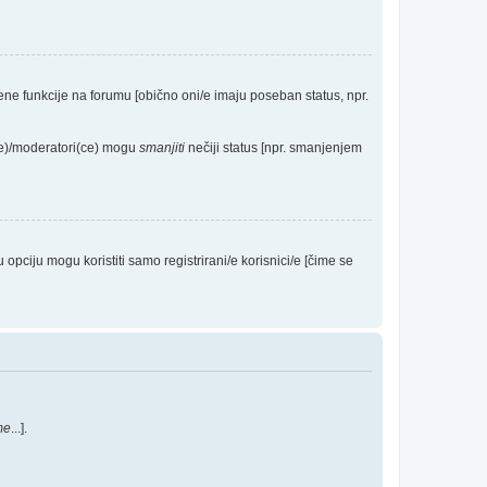
eđene funkcije na forumu [obično oni/e imaju poseban status, npr.
(ce)/moderatori(ce) mogu
smanjiti
nečiji status [npr. smanjenjem
ciju mogu koristiti samo registrirani/e korisnici/e [čime se
me
...].