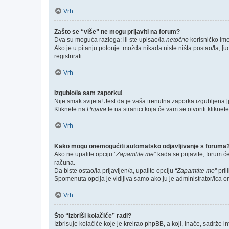
Vrh
Zašto se “više” ne mogu prijaviti na forum?
Dva su moguća razloga: ili ste upisao/la
netočno
korisničko ime 
Ako je u pitanju potonje: možda nikada niste ništa postao/la, [u
registrirati.
Vrh
Izgubio/la sam zaporku!
Nije smak svijeta! Jest da je vaša trenutna zaporka izgubljena [
Kliknete na
Prijava
te na stranici koja će vam se otvoriti kliknet
Vrh
Kako mogu onemogućiti automatsko odjavljivanje s foruma
Ako ne upalite opciju
“Zapamtite me”
kada se prijavite, forum ć
računa.
Da biste ostao/la prijavljen/a, upalite opciju
“Zapamtite me”
pril
Spomenuta opcija je vidljiva samo ako ju je administrator/ica o
Vrh
Što “Izbriši kolačiće” radi?
Izbrisuje kolačiće koje je kreirao phpBB, a koji, inače, sadrže