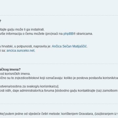
?
itajte ga/ju može li ga instalirati.
) više informacija o čemu možete (pro)naći na
phpBB
® stranicama.
hrvatski, u potpunosti, napravila je:
Ančica Sečan Matijaščić
.
i sa:
ancica.sunceko.net
.
sničkog imena?
pod korisničkih imena.
ično su to zvjezdice/blokovi koji označavaju: koliko je postova postao/la korisnik/c
instvena/osobna za svakog/u korisnika/cu].
sti istih, daje administrator/ica foruma [slobodno ga/ju kontaktirajte (sa) zamolbom 
vke]
putem jedne od sljedeće četiri metode: korištenjem Gravatara, (iza)biranjem iz