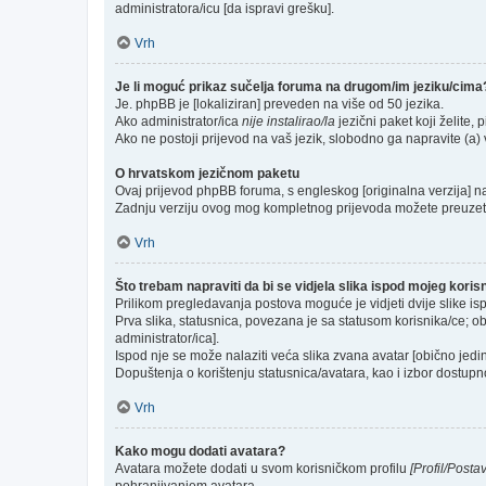
administratora/icu [da ispravi grešku].
Vrh
Je li moguć prikaz sučelja foruma na drugom/im jeziku/cima
Je. phpBB je [lokaliziran] preveden na više od 50 jezika.
Ako administrator/ica
nije instalirao/la
jezični paket koji želite, p
Ako ne postoji prijevod na vaš jezik, slobodno ga napravite (a
O hrvatskom jezičnom paketu
Ovaj prijevod phpBB foruma, s engleskog [originalna verzija] na 
Zadnju verziju ovog mog kompletnog prijevoda možete preuzet
Vrh
Što trebam napraviti da bi se vidjela slika ispod mojeg kori
Prilikom pregledavanja postova moguće je vidjeti dvije slike is
Prva slika, statusnica, povezana je sa statusom korisnika/ce; ob
administrator/ica].
Ispod nje se može nalaziti veća slika zvana avatar [obično jed
Dopuštenja o korištenju statusnica/avatara, kao i izbor dostupno
Vrh
Kako mogu dodati avatara?
Avatara možete dodati u svom korisničkom profilu
[Profil/Posta