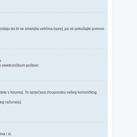
 postaju da bi se smanjila veličina baze], pa se pokušajte ponovo
u.
ći elektroničkom poštom.
odete s foruma]. To sprječava zlouporabu vašeg korisničkog
jeg računala].
ma i sl.