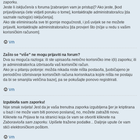
zaporku.
Jeste li
isključen/a
s foruma [zabranjen vam je pristup]? Ako jeste, [kod
prijavljivanja ćete vidjeti poruku o tome], kontaktirajte administratora/icu [da
saznate razlog(e) isključenja].
Ako ste eliminirao/la sve tri gornje mogućnosti, i još uvijek se ne možete
prijaviti, kontaktirajte administratora/icu [da provjeri što (ni)je u redu s vašim
korisničkim računom].
Vrh
Zašto se “više” ne mogu prijaviti na forum?
Dva su moguća razloga: ili ste upisao/la
netočno
korisničko ime i(li) zaporku; ili
je administrator/ica
izbrisao/la
vaš korisnički račun.
Ako je u pitanju potonje: možda nikada niste ništa postao/la, [uobičajeno je
periodično izbrisivanje korisničkih računa korisnika/ca koji/e ništa ne postaju
da bi se smanjila veličina baze], pa se pokušajte ponovo registrirati.
Vrh
Izgubio/la sam zaporku!
Nije smak svijeta! Jest da je vaša trenutna zaporka izgubljena [jer je kriptirana
u bazi i ne može vam biti ponovo poslana], no, možete zatražiti novu.
Kliknete na
Prijava
te na stranici koja će vam se otvoriti kliknete na
Zaboravio/la sam zaporku
. Upišete tražene podatke... Daljnje upute će vam
stići elektroničkom poštom.
Vrh