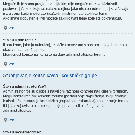
Moguće ih je samo pregledavati [dakle, nije moguće uređivati/izbrisati...
postove...]. Ankete koje se nalaze u njima [ako nisu po određenju] završavaju
istog trena kada moderator(ica)/administrator(ica) zaključa temu.
Ako imate dopuštenje, [vi] možete zaključavati teme koje ste pokrenuo/la.
Vrh
Što su ikone tema?
Ikona teme, [bira ju autor/ica], je sličica povezana s postom, a koja bi trebala
ukazivati na sadržaj posta.
Mogućnost korištenja ikona tema daje administrator/ica foruma.
Vrh
Stupnjevanje korisnika/ca i korisničke grupe
Što su administratori/ce?
Administratori/ce su osobe s najvišom razinom kontrole nad cijelim forumom.
Mogu kontrolirati sve aspekte foruma [postavljanje dopuštenja, isključivanje
korisnika/ca, stvaranje korisničkih grupa/moderatora(ica), moderiranje foruma
itd.], [a sve] ovisno o tome koja im je prava dodijelio/la glavni/a
administrator/ica.
Vrh
Što su moderatori/ce?