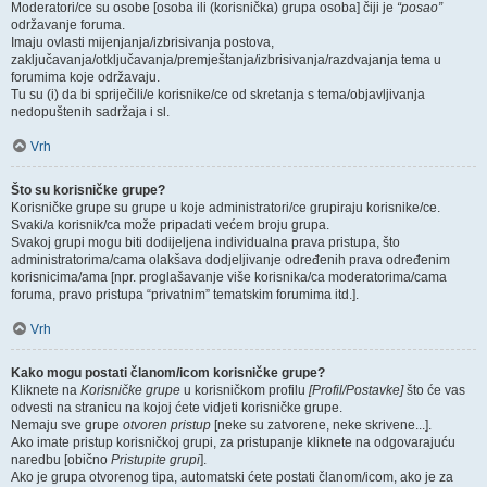
Moderatori/ce su osobe [osoba ili (korisnička) grupa osoba] čiji je
“posao”
održavanje foruma.
Imaju ovlasti mijenjanja/izbrisivanja postova,
zaključavanja/otključavanja/premještanja/izbrisivanja/razdvajanja tema u
forumima koje održavaju.
Tu su (i) da bi spriječili/e korisnike/ce od skretanja s tema/objavljivanja
nedopuštenih sadržaja i sl.
Vrh
Što su korisničke grupe?
Korisničke grupe su grupe u koje administratori/ce grupiraju korisnike/ce.
Svaki/a korisnik/ca može pripadati većem broju grupa.
Svakoj grupi mogu biti dodijeljena individualna prava pristupa, što
administratorima/cama olakšava dodjeljivanje određenih prava određenim
korisnicima/ama [npr. proglašavanje više korisnika/ca moderatorima/cama
foruma, pravo pristupa “privatnim” tematskim forumima itd.].
Vrh
Kako mogu postati članom/icom korisničke grupe?
Kliknete na
Korisničke grupe
u korisničkom profilu
[Profil/Postavke]
što će vas
odvesti na stranicu na kojoj ćete vidjeti korisničke grupe.
Nemaju sve grupe
otvoren pristup
[neke su zatvorene, neke skrivene...].
Ako imate pristup korisničkoj grupi, za pristupanje kliknete na odgovarajuću
naredbu [obično
Pristupite grupi
].
Ako je grupa otvorenog tipa, automatski ćete postati članom/icom, ako je za