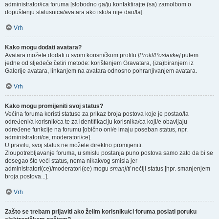
administrator/ica foruma [slobodno ga/ju kontaktirajte (sa) zamolbom o
dopuštenju statusnica/avatara ako isto/a nije dao/la].
Vrh
Kako mogu dodati avatara?
Avatara možete dodati u svom korisničkom profilu
[Profil/Postavke]
putem
jedne od sljedeće četiri metode: korištenjem Gravatara, (iza)biranjem iz
Galerije avatara, linkanjem na avatara odnosno pohranjivanjem avatara.
Vrh
Kako mogu promijeniti svoj status?
Većina foruma koristi statuse za prikaz broja postova koje je postao/la
određeni/a korisnik/ca te za identifikaciju korisnika/ca koji/e obavljaju
određene funkcije na forumu [obično oni/e imaju poseban status, npr.
administratori/ce, moderatori/ce].
U pravilu, svoj status ne možete direktno promijeniti.
Zloupotrebljavanje foruma, u smislu postanja puno postova samo zato da bi se
dosegao što veći status, nema nikakvog smisla jer
administratori(ce)/moderatori(ce) mogu
smanjiti
nečiji status [npr. smanjenjem
broja postova...].
Vrh
Zašto se trebam prijaviti ako želim korisniku/ci foruma poslati poruku