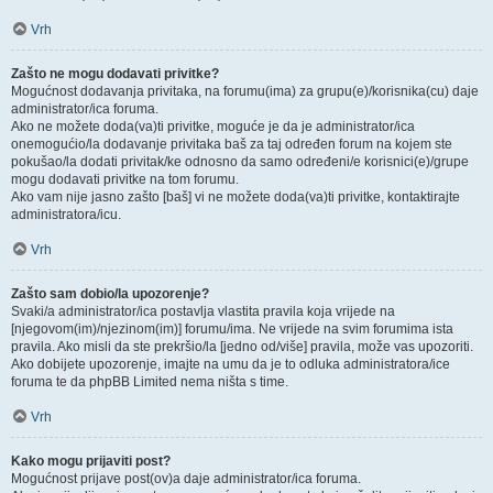
Vrh
Zašto ne mogu dodavati privitke?
Mogućnost dodavanja privitaka, na forumu(ima) za grupu(e)/korisnika(cu) daje
administrator/ica foruma.
Ako ne možete doda(va)ti privitke, moguće je da je administrator/ica
onemogućio/la dodavanje privitaka baš za taj određen forum na kojem ste
pokušao/la dodati privitak/ke odnosno da samo određeni/e korisnici(e)/grupe
mogu dodavati privitke na tom forumu.
Ako vam nije jasno zašto [baš] vi ne možete doda(va)ti privitke, kontaktirajte
administratora/icu.
Vrh
Zašto sam dobio/la upozorenje?
Svaki/a administrator/ica postavlja vlastita pravila koja vrijede na
[njegovom(im)/njezinom(im)] forumu/ima. Ne vrijede na svim forumima ista
pravila. Ako misli da ste prekršio/la [jedno od/više] pravila, može vas upozoriti.
Ako dobijete upozorenje, imajte na umu da je to odluka administratora/ice
foruma te da phpBB Limited nema ništa s time.
Vrh
Kako mogu prijaviti post?
Mogućnost prijave post(ov)a daje administrator/ica foruma.