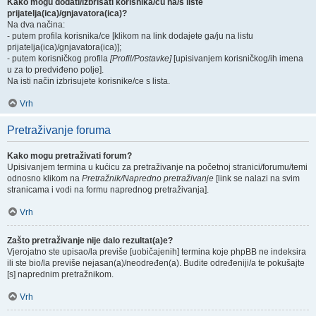
Kako mogu dodati/izbrisati korisnika/cu na/s liste
prijatelja(ica)/gnjavatora(ica)?
Na dva načina:
- putem profila korisnika/ce [klikom na link dodajete ga/ju na listu
prijatelja(ica)/gnjavatora(ica)];
- putem korisničkog profila
[Profil/Postavke]
[upisivanjem korisničkog/ih imena
u za to predviđeno polje].
Na isti način izbrisujete korisnike/ce s lista.
Vrh
Pretraživanje foruma
Kako mogu pretraživati forum?
Upisivanjem termina u kućicu za pretraživanje na početnoj stranici/forumu/temi
odnosno klikom na
Pretražnik/Napredno pretraživanje
[link se nalazi na svim
stranicama i vodi na formu naprednog pretraživanja].
Vrh
Zašto pretraživanje nije dalo rezultat(a)e?
Vjerojatno ste upisao/la previše [uobičajenih] termina koje phpBB ne indeksira
ili ste bio/la previše nejasan(a)/neodređen(a). Budite određeniji/a te pokušajte
[s] naprednim pretražnikom.
Vrh