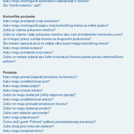
Kako mogu onemogućiti automatsko odjavljivanje s foruma?
Što “Izbriši kolačiće” radi?
Korisničke postavke
Kako mogu promijeniti svoje postavke?
Kako mogu onemogućiti pojavu mog korisničkog imena na online popisu?
Zašto je vrijeme prikazano netočno?
Zašto je vrijeme i dalje prikazano netočno iako sam promijenio/la vremensku zonu?
Je li moguć prikaz sučelja foruma na drugom/im jeziku/cima?
Što trebam napraviti da bi se vidjela slika ispod mojeg korisničkog imena?
Kako mogu dodati avatara?
Kako mogu promijeniti svoj status?
Zašto se trebam prijaviti ako želim korisniku/ci foruma poslati poruku elektroničkom
poštom?
Postanje
Kako mogu postati [objaviti] temu/post na forum(u)?
Kako mogu urediti/izbrisati post?
Kako mogu dodati potpis?
Kako mogu kreirati anketu?
Zašto ne mogu dodati još [više] odgovora [opcija]?
Kako mogu urediti/izbrisati anketu?
Zašto ne mogu pristupiti tematskom forumu?
Zašto ne mogu dodavati privitke?
Zašto sam dobio/la upozorenje?
Kako mogu prijaviti post?
Čemu služi gumb “Pohrani” prilikom postanja/pisanja poruke(a)?
Zašto [moj] post treba biti odobren?
Kako mogu bumpirati temu?