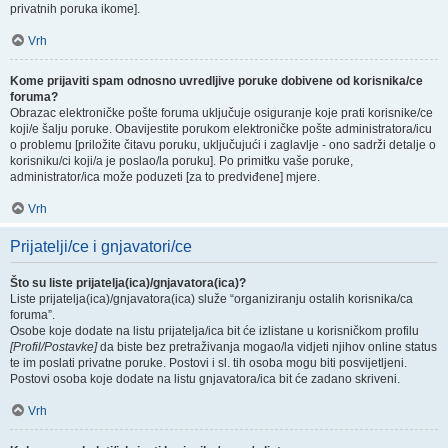
privatnih poruka ikome].
Vrh
Kome prijaviti spam odnosno uvredljive poruke dobivene od korisnika/ce
foruma?
Obrazac elektroničke pošte foruma uključuje osiguranje koje prati korisnike/ce
koji/e šalju poruke. Obavijestite porukom elektroničke pošte administratora/icu
o problemu [priložite čitavu poruku, uključujući i zaglavlje - ono sadrži detalje o
korisniku/ci koji/a je poslao/la poruku]. Po primitku vaše poruke,
administrator/ica može poduzeti [za to predviđene] mjere.
Vrh
Prijatelji/ce i gnjavatori/ce
Što su liste prijatelja(ica)/gnjavatora(ica)?
Liste prijatelja(ica)/gnjavatora(ica) služe “organiziranju ostalih korisnika/ca
foruma”.
Osobe koje dodate na listu prijatelja/ica bit će izlistane u korisničkom profilu
[Profil/Postavke]
da biste bez pretraživanja mogao/la vidjeti njihov online status
te im poslati privatne poruke. Postovi i sl. tih osoba mogu biti posvijetljeni.
Postovi osoba koje dodate na listu gnjavatora/ica bit će zadano skriveni.
Vrh