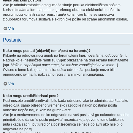
elektroničkom poštom?
Ako je administrator/ica omogućio/la slanje poruka elektroničkom poštom
korisnicima/ama foruma putem ugrađenog obrasca elektroničke pošte: tu
opciju mogu koristiti samo registrirani/e korisnici/e [čime se sprječava
zlouporaba forumova sustava elektroničke pošte od strane anonimnih osoba].
Vrh
Postanje
Kako mogu postati [objaviti] temu/post na forum(u)?
Kliknete na odgovarajući gumb na forumu/temi [npr.
nova tema
,
odgovorite
...].
Radnje koje (ne)možete raditi su uvijek prikazane na dnu ekrana foruma/teme
[npr.
Možete započinjati nove teme
,
Ne možete započinjati nove teme
...].
Ovisno o tome kako je administrator/ica odredio/la, postanje može biti
omogućeno svima ili, pak, samo registriranim korisnicima/ama.
Vrh
Kako mogu urediti/izbrisati post?
Post možete urediti/uređivati, [bilo kada odnosno, ako je administrator/ica tako
odredio/la, samo određeno vremensko razdoblje nakon postanja posta
odnosno uopće ne], klikom na gumb
uredi
.
Ako je u međuvremenu netko odgovorio na vaš post, a vi ga naknadno uredite,
primijetit ćete da se “u postu pojavila” rečenica koja govori o tome koliko ste
puta i kada zadnji put uredio/la post [rečenica se neće pojaviti ako nije bilo
odgovora na post].