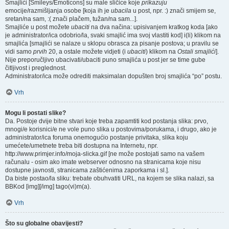
Smajlići [Smileys/Emoticons] su male sličice koje
prikazuju
emocije/razmišljanja osobe [koja ih je
ubacila
u post, npr. :) znači smijem se,
sretan/na sam, :( znači plačem, tužan/na sam...].
Smajliće u post možete
ubaciti
na dva načina: upisivanjem kratkog koda [ako
je administrator/ica odobrio/la, svaki smajlić ima svoj vlastiti kod] i(li) klikom na
smajlića [smajlići se nalaze u sklopu obrasca za pisanje postova; u pravilu se
vidi samo
prvih
20, a ostale možete vidjeti (i
ubaciti
) klikom na
Ostali smajlići
].
Nije preporučljivo ubacivati/ubaciti puno smajlića u post jer se time gube
čitljivost i preglednost.
Administrator/ica može odrediti maksimalan dopušten broj smajlića “po” postu.
Vrh
Mogu li postati slike?
Da. Postoje dvije bitne stvari koje treba zapamtiti kod postanja slika: prvo,
mnogi/e korisnici/e ne vole puno slika u postovima/porukama, i drugo, ako je
administrator/ica foruma onemogućio postanje privitaka, slika koju
umećete/umetnete treba biti dostupna na Internetu, npr.
http://www.primjer.info/moja-slicka.gif [ne može postojati samo na vašem
računalu - osim ako imate webserver odnosno na stranicama koje nisu
dostupne javnosti, stranicama zaštićenima zaporkama i sl.].
Da biste postao/la sliku: trebate obuhvatiti URL, na kojem se slika nalazi, sa
BBKod [img][/img] tago(vi)m(a).
Vrh
Što su globalne obavijesti?