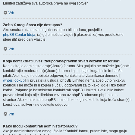
Limited zadržava sva autorska prava na ovaj softver.
Vrh
Zašto X mogućnost nije dostupna?
Ako smatrate da neka mogućnost treba biti dodana, posjetite
phpBB Centar Ideja
, (a) gdje možete vidjeti [i glasovati za] već predložene
ideje i(li) predložiti vlastite.
Vrh
Koga kontaktirati u vezi zlouporabe/pravnih stvari vezanih uz forum?
Kontaktirajte administratora(e)/icu(e) foruma. Ako ga/ju/ih ne možete (pro)naći,
kontaktirajte moderatora(e)/icu(e) foruma i njih pitajte koga biste trebao/la
pitati. Ako i dalje ne dobijete odgovor, kontaktirajte vlasnika/cu domene [
whois lookup
] ili pružatelja usluga. phpBB Limited nema apsolutno nikakvu
kontrolu i ne može ni u kojem slučaju odgovarati za to kako, gdje i tko forum
koristi. Potpuno je besmisleno kontaktirati phpBB Limited u vezi bilo kakve
pravne stvari koja nije direktno vezana uz phpBB odnosno phpbb.com
stranice. Ako kontaktirate phpBB Limited oko toga kako bilo koja treća stran(k)a
koristi ovaj softver - ne očekujte odgovor.
Vrh
Kako mogu kontaktirati administratora/icu?
Ako je administrator/ica omogućio/la “Kontakt” formu, putem iste, mogu ga/ju