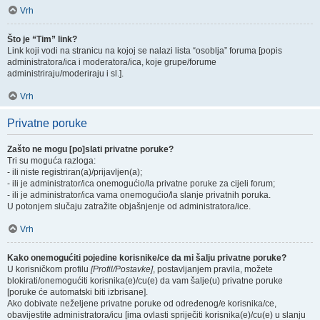
Vrh
Što je “Tim” link?
Link koji vodi na stranicu na kojoj se nalazi lista “osoblja” foruma [popis
administratora/ica i moderatora/ica, koje grupe/forume
administriraju/moderiraju i sl.].
Vrh
Privatne poruke
Zašto ne mogu [po]slati privatne poruke?
Tri su moguća razloga:
- ili niste registriran(a)/prijavljen(a);
- ili je administrator/ica onemogućio/la privatne poruke za cijeli forum;
- ili je administrator/ica vama onemogućio/la slanje privatnih poruka.
U potonjem slučaju zatražite objašnjenje od administratora/ice.
Vrh
Kako onemogućiti pojedine korisnike/ce da mi šalju privatne poruke?
U korisničkom profilu
[Profil/Postavke]
, postavljanjem pravila, možete
blokirati/onemogućiti korisnika(e)/cu(e) da vam šalje(u) privatne poruke
[poruke će automatski biti izbrisane].
Ako dobivate neželjene privatne poruke od određenog/e korisnika/ce,
obavijestite administratora/icu [ima ovlasti spriječiti korisnika(e)/cu(e) u slanju