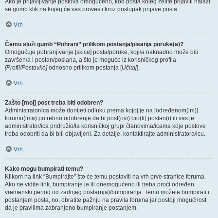
Ako je prijavljivanje postova omogućeno, kod posta kojeg želite prijaviti nalazi
se gumb klik na kojeg će vas provesti kroz postupak prijave posta.
Vrh
Čemu služi gumb “Pohrani” prilikom postanja/pisanja poruke(a)?
Omogućuje pohranjivanje [skice] posta/poruke, koji/a naknadno može biti
završen/a i postan/poslana, a što je moguće iz korisničkog profila
[Profil/Postavke]
odnosno prilikom postanja [
Učitaj
].
Vrh
Zašto [moj] post treba biti odobren?
Administrator/ica može donijeti odluku prema kojoj je na [određenom(im)]
forumu(ima) potrebno odobrenje da bi post(ovi) bio(li) postan(i) ili vas je
administrator/ica pridružio/la korisničkoj grupi članovima/icama koje postove
treba odobriti da bi bili objavljeni. Za detalje, kontaktirajte administratora/icu.
Vrh
Kako mogu bumpirati temu?
Klikom na link “Bumpirajte” što će temu postaviti na vrh prve stranice foruma.
Ako ne vidite link, bumpiranje je ili onemogućeno ili treba proći određen
vremenski period od zadnjeg posta(nja)/bumpiranja. Temu možete bumpirati i
postanjem posta, no, obratite pažnju na pravila foruma jer postoji mogućnost
da je pravilima zabranjeno bumpiranje postanjem.