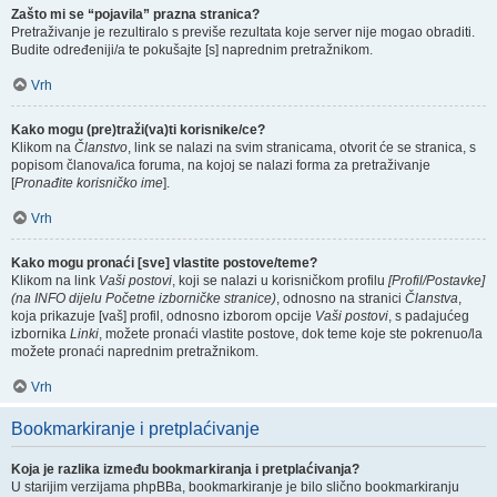
Zašto mi se “pojavila” prazna stranica?
Pretraživanje je rezultiralo s previše rezultata koje server nije mogao obraditi.
Budite određeniji/a te pokušajte [s] naprednim pretražnikom.
Vrh
Kako mogu (pre)traži(va)ti korisnike/ce?
Klikom na
Članstvo
, link se nalazi na svim stranicama, otvorit će se stranica, s
popisom članova/ica foruma, na kojoj se nalazi forma za pretraživanje
[
Pronađite korisničko ime
].
Vrh
Kako mogu pronaći [sve] vlastite postove/teme?
Klikom na link
Vaši postovi
, koji se nalazi u korisničkom profilu
[Profil/Postavke]
(na INFO dijelu Početne izborničke stranice)
, odnosno na stranici
Članstva
,
koja prikazuje [vaš] profil, odnosno izborom opcije
Vaši postovi
, s padajućeg
izbornika
Linki
, možete pronaći vlastite postove, dok teme koje ste pokrenuo/la
možete pronaći naprednim pretražnikom.
Vrh
Bookmarkiranje i pretplaćivanje
Koja je razlika između bookmarkiranja i pretplaćivanja?
U starijim verzijama phpBBa, bookmarkiranje je bilo slično bookmarkiranju