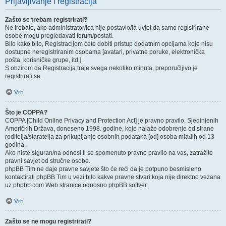
Prijavljivanje i registracija
Zašto se trebam registrirati?
Ne trebate, ako administrator/ica nije postavio/la uvjet da samo registrirane
osobe mogu pregledavati forum/postati.
Bilo kako bilo, Registracijom ćete dobiti pristup dodatnim opcijama koje nisu
dostupne neregistriranim osobama [avatari, privatne poruke, elektronička
pošta, korisničke grupe, itd.].
S obzirom da Registracija traje svega nekoliko minuta, preporučljivo je
registrirati se.
Vrh
Što je COPPA?
COPPA [Child Online Privacy and Protection Act] je pravno pravilo, Sjedinjenih
Američkih Država, doneseno 1998. godine, koje nalaže odobrenje od strane
roditelja/staratelja za prikupljanje osobnih podataka [od] osoba mlađih od 13
godina.
Ako niste siguran/na odnosi li se spomenuto pravno pravilo na vas, zatražite
pravni savjet od stručne osobe.
phpBB Tim ne daje pravne savjete što će reći da je potpuno besmisleno
kontaktirati phpBB Tim u vezi bilo kakve pravne stvari koja nije direktno vezana
uz phpbb.com Web stranice odnosno phpBB softver.
Vrh
Zašto se ne mogu registrirati?