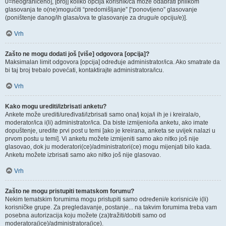
0=neograničeno], [broj] koliko opcija korisnik/ca može odabrati prilikom
glasovanja te o(ne)mogućiti “predomišljanje” [“ponovljeno” glasovanje
(poništenje danog/ih glasa/ova te glasovanje za drugu/e opciju/e)].
Vrh
Zašto ne mogu dodati još [više] odgovora [opcija]?
Maksimalan limit odgovora [opcija] određuje administrator/ica. Ako smatrate da
bi taj broj trebalo povećati, kontaktirajte administratora/icu.
Vrh
Kako mogu urediti/izbrisati anketu?
Ankete može urediti/uređivati/izbrisati samo ona/j koja/i ih je i kreirala/o,
moderator/ica i(li) administrator/ica. Da biste izmijenio/la anketu, ako imate
dopuštenje, uredite prvi post u temi [ako je kreirana, anketa se uvijek nalazi u
prvom postu u temi]. Vi anketu možete izmijeniti samo ako nitko još nije
glasovao, dok ju moderatori(ce)/administratori(ce) mogu mijenjati bilo kada.
Anketu možete izbrisati samo ako nitko još nije glasovao.
Vrh
Zašto ne mogu pristupiti tematskom forumu?
Nekim tematskim forumima mogu pristupiti samo određeni/e korisnici/e i(li)
korisničke grupe. Za pregledavanje, postanje... na takvim forumima treba vam
posebna autorizacija koju možete (za)tražiti/dobiti samo od
moderatora(ice)/administratora(ice).