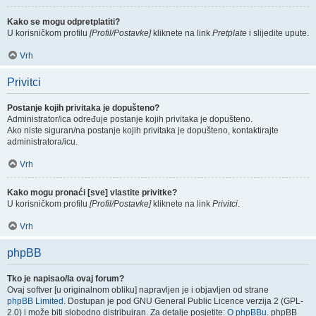
Kako se mogu odpretplatiti?
U korisničkom profilu
[Profil/Postavke]
kliknete na link
Pretplate
i slijedite upute.
Vrh
Privitci
Postanje kojih privitaka je dopušteno?
Administrator/ica određuje postanje kojih privitaka je dopušteno.
Ako niste siguran/na postanje kojih privitaka je dopušteno, kontaktirajte
administratora/icu.
Vrh
Kako mogu pronaći [sve] vlastite privitke?
U korisničkom profilu
[Profil/Postavke]
kliknete na link
Privitci
.
Vrh
phpBB
Tko je napisao/la ovaj forum?
Ovaj softver [u originalnom obliku] napravljen je i objavljen od strane
phpBB Limited
. Dostupan je pod GNU General Public Licence verzija 2 (GPL-
2.0) i može biti slobodno distribuiran. Za detalje posjetite:
O phpBBu
. phpBB