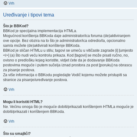
Vrh
Uređivanje i tipovi tema
Što je BBKod?
BBKod je specijalna implementacija HTMLa.
Mogućnost korištenja BBKoda daje administrator/ica foruma (de)aktiviranjem
ove opcije. Bez obzira na to što je administrator/ica odredio/la, opcionalno
sam/a možete (de)aktivirati korištenje BBKoda.
BBKod je sličan HTMLu u stilu; tagovi se umeću u vitičaste zagrade [i] [umjesto
<i>] (a) što nudi veću kontrolu prikaza. Kod [tagovi] se može pisati ručno, no,
ovisno o predlošku kojeg koristite, vidjet ćete da je dodavanje BBKoda
postovima moguće i putem sučelja iznad prostora za post [poruku] na obrascu
za pisanje postova.
Za više informacija o BBKodu pogledajte Vodič kojemu možete pristupiti sa
stranice za pisanje/uređivanje postova.
Vrh
Mogu li koristiti HTML?
Ne. Većinu onoga što je moguće dobiti/prikazati korištenjem HTMLa moguće je
dobiti/prikazati i korištenjem BBKoda.
Vrh
Što su smajlići?