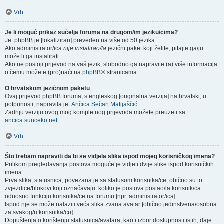
Vrh
Je li moguć prikaz sučelja foruma na drugom/im jeziku/cima?
Je. phpBB je [lokaliziran] preveden na više od 50 jezika.
Ako administrator/ica
nije instalirao/la
jezični paket koji želite, pitajte ga/ju
može li ga instalirati.
Ako ne postoji prijevod na vaš jezik, slobodno ga napravite (a) više informacija
o čemu možete (pro)naći na
phpBB
® stranicama.
O hrvatskom jezičnom paketu
Ovaj prijevod phpBB foruma, s engleskog [originalna verzija] na hrvatski, u
potpunosti, napravila je:
Ančica Sečan Matijaščić
.
Zadnju verziju ovog mog kompletnog prijevoda možete preuzeti sa:
ancica.sunceko.net
.
Vrh
Što trebam napraviti da bi se vidjela slika ispod mojeg korisničkog imena?
Prilikom pregledavanja postova moguće je vidjeti dvije slike ispod korisničkih
imena.
Prva slika, statusnica, povezana je sa statusom korisnika/ce; obično su to
zvjezdice/blokovi koji označavaju: koliko je postova postao/la korisnik/ca
odnosno funkciju korisnika/ce na forumu [npr. administrator/ica].
Ispod nje se može nalaziti veća slika zvana avatar [obično jedinstvena/osobna
za svakog/u korisnika/cu].
Dopuštenja o korištenju statusnica/avatara, kao i izbor dostupnosti istih, daje