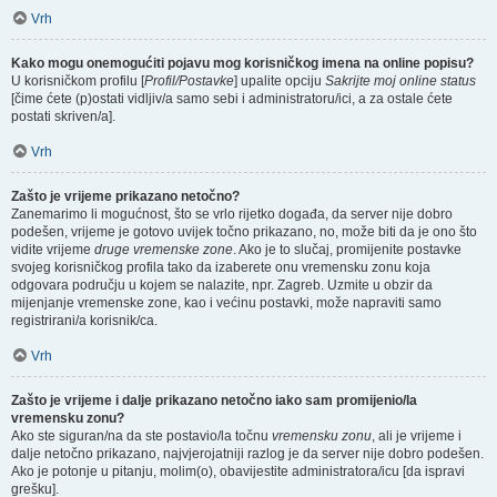
Vrh
Kako mogu onemogućiti pojavu mog korisničkog imena na online popisu?
U korisničkom profilu [
Profil/Postavke
] upalite opciju
Sakrijte moj online status
[čime ćete (p)ostati vidljiv/a samo sebi i administratoru/ici, a za ostale ćete
postati skriven/a].
Vrh
Zašto je vrijeme prikazano netočno?
Zanemarimo li mogućnost, što se vrlo rijetko događa, da server nije dobro
podešen, vrijeme je gotovo uvijek točno prikazano, no, može biti da je ono što
vidite vrijeme
druge vremenske zone
. Ako je to slučaj, promijenite postavke
svojeg korisničkog profila tako da izaberete onu vremensku zonu koja
odgovara području u kojem se nalazite, npr. Zagreb. Uzmite u obzir da
mijenjanje vremenske zone, kao i većinu postavki, može napraviti samo
registrirani/a korisnik/ca.
Vrh
Zašto je vrijeme i dalje prikazano netočno iako sam promijenio/la
vremensku zonu?
Ako ste siguran/na da ste postavio/la točnu
vremensku zonu
, ali je vrijeme i
dalje netočno prikazano, najvjerojatniji razlog je da server nije dobro podešen.
Ako je potonje u pitanju, molim(o), obavijestite administratora/icu [da ispravi
grešku].