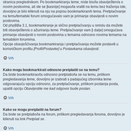
stranica preglednikom. Po bookmarkiranju teme, niste bio/la obaviješten/a o
novim postovima, ali ste se [kasnije] mogao/la vratiti na temu bez traženja iste,
dovoljno je bilo kliknuti na nju na popisu bookmarkiranih tema. Pretplaćivanje
na temu/tematski forum omogućavalo vam je primanje obavijesti o novim
postovima.
Od phpBBa 3.1, bookmarkiranje je slično pretplaćivanju u smislu da možete
biti obaviješten/a o ažuriranju teme. Pretplaćivanje vam [i dalje] omogućava
primanje obavijesti o novim postovima u temama odnosno novima temama na
tematskim forumima.
Opcije obavješćivanja bookmarkiranja i pretplaćivanja možete postaviti u
korisničkom profilu
[Profil/Postavke]
u
Postavkama obavijesti
.
Vrh
Kako mogu bookmarkirati odnosno pretplatiti se na temu?
Da biste bookmarkirao/la odnosno pretplatio/la se na temu, prilikom
pregledavanja teme, dovoljno je izabrati s padajućeg izbornika teme
odgovarajuću opciju odnosno, za pretplaćivanje, prilikom postanja posta,
upaliti opciju
Obavijestite me kad odgovor bude postan
.
Vrh
Kako se mogu pretplatiti na forum?
Da biste se pretplatio/la na forum, prilikom pregledavanja foruma, dovoljno je
kliknuti na link
Pretplati se
.
Vrh