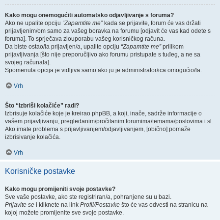
Kako mogu onemogućiti automatsko odjavljivanje s foruma?
Ako ne upalite opciju
“Zapamtite me”
kada se prijavite, forum će vas držati
prijavljenim/om samo za vašeg boravka na forumu [odjavit će vas kad odete s
foruma]. To sprječava zlouporabu vašeg korisničkog računa.
Da biste ostao/la prijavljen/a, upalite opciju
“Zapamtite me”
prilikom
prijavljivanja [što nije preporučljivo ako forumu pristupate s tuđeg, a ne sa
svojeg računala].
Spomenuta opcija je vidljiva samo ako ju je administrator/ica omogućio/la.
Vrh
Što “Izbriši kolačiće” radi?
Izbrisuje kolačiće koje je kreirao phpBB, a koji, inače, sadrže informacije o
vašem prijavljivanju, pregledanim/pročitanim forumima/temama/postovima i sl.
Ako imate problema s prijavljivanjem/odjavljivanjem, [obično] pomaže
izbrisivanje kolačića.
Vrh
Korisničke postavke
Kako mogu promijeniti svoje postavke?
Sve vaše postavke, ako ste registriran/a, pohranjene su u bazi.
Prijavite se
i kliknete na link
Profil/Postavke
što će vas odvesti na stranicu na
kojoj možete promijenite sve svoje postavke.