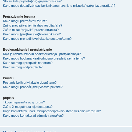
Što su liste prijatelja(ica)/gnjavatora(ica)?
Kako mogu dodati/izbrisati korisnika/cu na/s liste prijatelja(ica)/gnjavatora(ica)?
Pretraživanje foruma
Kako mogu pretraživati forum?
Zašto pretraživanje nije dalo rezultat(a)e?
Zašto mi se “pojavila” prazna stranica?
Kako mogu (pre)traži(va)ti korisnike/ce?
Kako mogu pronaći [sve] vlastite postove/teme?
Bookmarkiranje i pretplaćivanje
Koja je razlika između bookmarkiranja i pretplaćivanja?
Kako mogu bookmarkirati odnosno pretplatiti se na temu?
Kako se mogu pretplatiti na forum?
Kako se mogu odpretplatiti?
Privitci
Postanje kojih privitaka je dopušteno?
Kako mogu pronaći [sve] vlastite privitke?
phpBB
Tko je napisao/la ovaj forum?
Zašto X mogućnost nije dostupna?
Koga kontaktirati u vezi zlouporabe/pravnih stvari vezanih uz forum?
Kako mogu kontaktirati administratora/icu?