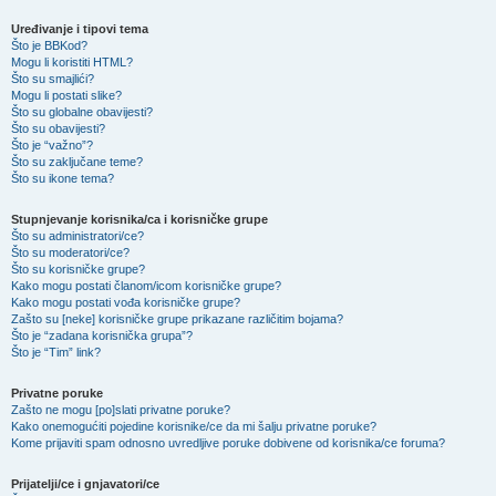
Uređivanje i tipovi tema
Što je BBKod?
Mogu li koristiti HTML?
Što su smajlići?
Mogu li postati slike?
Što su globalne obavijesti?
Što su obavijesti?
Što je “važno”?
Što su zaključane teme?
Što su ikone tema?
Stupnjevanje korisnika/ca i korisničke grupe
Što su administratori/ce?
Što su moderatori/ce?
Što su korisničke grupe?
Kako mogu postati članom/icom korisničke grupe?
Kako mogu postati vođa korisničke grupe?
Zašto su [neke] korisničke grupe prikazane različitim bojama?
Što je “zadana korisnička grupa”?
Što je “Tim” link?
Privatne poruke
Zašto ne mogu [po]slati privatne poruke?
Kako onemogućiti pojedine korisnike/ce da mi šalju privatne poruke?
Kome prijaviti spam odnosno uvredljive poruke dobivene od korisnika/ce foruma?
Prijatelji/ce i gnjavatori/ce