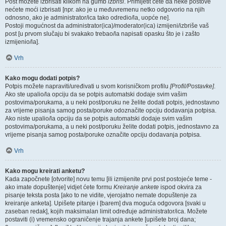
Post možete izbrisati klikom na gumb
izbriši
. Primijetit ćete da neke postove
nećete moći izbrisati [npr. ako je u međuvremenu netko odgovorio na njih
odnosno, ako je administrator/ica tako odredio/la, uopće ne].
Postoji mogućnost da administrator(ica)/moderator(ica) izmijeni/izbriše vaš
post [u prvom slučaju bi svakako trebao/la napisati opasku što je i zašto
izmijenio/la].
Vrh
Kako mogu dodati potpis?
Potpis možete napraviti/uređivati u svom korisničkom profilu
[Profil/Postavke]
.
Ako ste upalio/la opciju da se potpis automatski dodaje svim vašim
postovima/porukama, a u neki post/poruku ne želite dodati potpis, jednostavno
za vrijeme pisanja samog posta/poruke odoznačite opciju dodavanja potpisa.
Ako niste upalio/la opciju da se potpis automatski dodaje svim vašim
postovima/porukama, a u neki post/poruku želite dodati potpis, jednostavno za
vrijeme pisanja samog posta/poruke označite opciju dodavanja potpisa.
Vrh
Kako mogu kreirati anketu?
Kada započnete [otvorite] novu temu [ili izmijenite prvi post postojeće teme -
ako imate dopuštenje] vidjet ćete formu
Kreiranje ankete
ispod okvira za
pisanje teksta posta [ako to ne vidite, vjerojatno nemate dopuštenje za
kreiranje anketa]. Upišete pitanje i [barem] dva moguća odgovora [svaki u
zaseban redak], kojih maksimalan limit određuje administrator/ica. Možete
postaviti (i) vremensko ograničenje trajanja ankete [upišete broj dana;