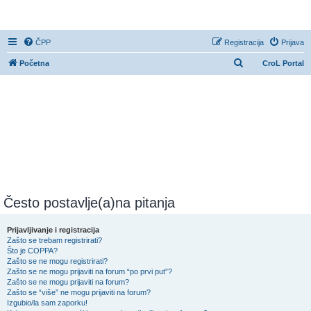
CroL Forum
ČPP
Registracija
Prijava
P
Početna
CroL Portal
r
e
t
r
a
ž
n
i
Često postavlje(a)na pitanja
k
Prijavljivanje i registracija
Zašto se trebam registrirati?
Što je COPPA?
Zašto se ne mogu registrirati?
Zašto se ne mogu prijaviti na forum “po prvi put”?
Zašto se ne mogu prijaviti na forum?
Zašto se “više” ne mogu prijaviti na forum?
Izgubio/la sam zaporku!