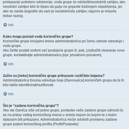
pristupanje potrebno odobrenje, vođa grupe će odobriti/neodobriti zahtjev, ako
neodobri zahtjev bilo bi lijepo da ga/ju ne gnjavite traženjem objašnjenja, jer,
ako se zaista dogodilo da vam je neodobrio/la zahtjev, sigurno je imao/la
dobar razlog.
Vrh
Kako mogu postati vođa korisničke grupe?
Korisničke grupe inicijalno kreira administrator/ica pri čemu odmah određuje i
vođu grupe.
Ako želite postati vođom već postojeće grupe ili, pak, (za)tražiti otvaranje nove
grupe, kontaktirajte administratora/icu [npr. privatnom porukom].
Vrh
Zašto su [neke] korisničke grupe prikazane različitim bojama?
Administrator/ica foruma određuje boje [članova/ica] korisničkih grupa da bi ih
bilo lakše identificirati/razlikovati.
Vrh
Što je “zadana korisnička grupa”?
Ako ste član/ica više od jedne grupe, postavke vaše zadane grupe odnosit će
se na prikaz vašeg korisničkog imena u smislu kojom će bojom te s kojim
statusom biti prikazano. Administrator/ica može odobriti promjenu zadane
grupe putem korisničkog profila
[Profil/Postavke]
.