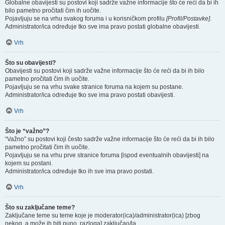
Globalne obavijesti su postovi koji sadrže važne informacije što će reći da bi ih
bilo pametno pročitati čim ih uočite.
Pojavljuju se na vrhu svakog foruma i u korisničkom profilu
[Profil/Postavke]
.
Administrator/ica određuje tko sve ima pravo postati globalne obavijesti.
Vrh
Što su obavijesti?
Obavijesti su postovi koji sadrže važne informacije što će reći da bi ih bilo
pametno pročitati čim ih uočite.
Pojavljuju se na vrhu svake stranice foruma na kojem su postane.
Administrator/ica određuje tko sve ima pravo postati obavijesti.
Vrh
Što je “važno”?
“Važno” su postovi koji često sadrže važne informacije što će reći da bi ih bilo
pametno pročitati čim ih uočite.
Pojavljuju se na vrhu prve stranice foruma [ispod eventualnih obavijesti] na
kojem su postani.
Administrator/ica određuje tko ih sve ima pravo postati.
Vrh
Što su zaključane teme?
Zaključane teme su teme koje je moderator(ica)/administrator(ica) [zbog
nekog, a može ih biti puno, razloga] zaključao/la.