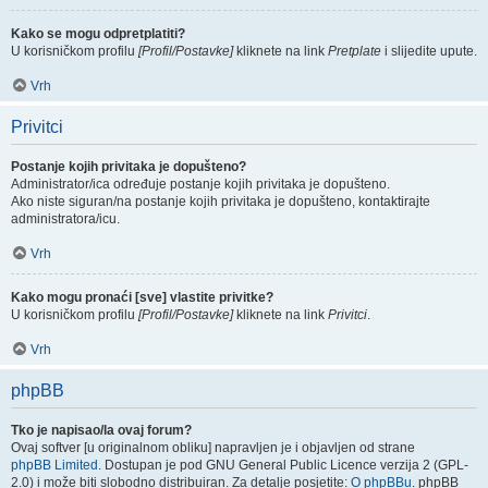
Kako se mogu odpretplatiti?
U korisničkom profilu
[Profil/Postavke]
kliknete na link
Pretplate
i slijedite upute.
Vrh
Privitci
Postanje kojih privitaka je dopušteno?
Administrator/ica određuje postanje kojih privitaka je dopušteno.
Ako niste siguran/na postanje kojih privitaka je dopušteno, kontaktirajte
administratora/icu.
Vrh
Kako mogu pronaći [sve] vlastite privitke?
U korisničkom profilu
[Profil/Postavke]
kliknete na link
Privitci
.
Vrh
phpBB
Tko je napisao/la ovaj forum?
Ovaj softver [u originalnom obliku] napravljen je i objavljen od strane
phpBB Limited
. Dostupan je pod GNU General Public Licence verzija 2 (GPL-
2.0) i može biti slobodno distribuiran. Za detalje posjetite:
O phpBBu
. phpBB