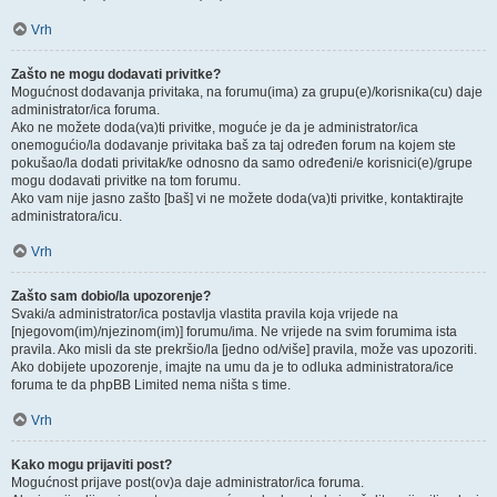
Vrh
Zašto ne mogu dodavati privitke?
Mogućnost dodavanja privitaka, na forumu(ima) za grupu(e)/korisnika(cu) daje
administrator/ica foruma.
Ako ne možete doda(va)ti privitke, moguće je da je administrator/ica
onemogućio/la dodavanje privitaka baš za taj određen forum na kojem ste
pokušao/la dodati privitak/ke odnosno da samo određeni/e korisnici(e)/grupe
mogu dodavati privitke na tom forumu.
Ako vam nije jasno zašto [baš] vi ne možete doda(va)ti privitke, kontaktirajte
administratora/icu.
Vrh
Zašto sam dobio/la upozorenje?
Svaki/a administrator/ica postavlja vlastita pravila koja vrijede na
[njegovom(im)/njezinom(im)] forumu/ima. Ne vrijede na svim forumima ista
pravila. Ako misli da ste prekršio/la [jedno od/više] pravila, može vas upozoriti.
Ako dobijete upozorenje, imajte na umu da je to odluka administratora/ice
foruma te da phpBB Limited nema ništa s time.
Vrh
Kako mogu prijaviti post?
Mogućnost prijave post(ov)a daje administrator/ica foruma.