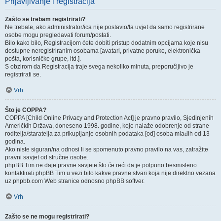
Prijavljivanje i registracija
Zašto se trebam registrirati?
Ne trebate, ako administrator/ica nije postavio/la uvjet da samo registrirane
osobe mogu pregledavati forum/postati.
Bilo kako bilo, Registracijom ćete dobiti pristup dodatnim opcijama koje nisu
dostupne neregistriranim osobama [avatari, privatne poruke, elektronička
pošta, korisničke grupe, itd.].
S obzirom da Registracija traje svega nekoliko minuta, preporučljivo je
registrirati se.
Vrh
Što je COPPA?
COPPA [Child Online Privacy and Protection Act] je pravno pravilo, Sjedinjenih
Američkih Država, doneseno 1998. godine, koje nalaže odobrenje od strane
roditelja/staratelja za prikupljanje osobnih podataka [od] osoba mlađih od 13
godina.
Ako niste siguran/na odnosi li se spomenuto pravno pravilo na vas, zatražite
pravni savjet od stručne osobe.
phpBB Tim ne daje pravne savjete što će reći da je potpuno besmisleno
kontaktirati phpBB Tim u vezi bilo kakve pravne stvari koja nije direktno vezana
uz phpbb.com Web stranice odnosno phpBB softver.
Vrh
Zašto se ne mogu registrirati?