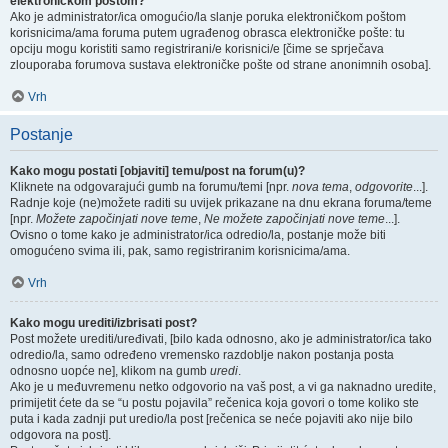
elektroničkom poštom?
Ako je administrator/ica omogućio/la slanje poruka elektroničkom poštom
korisnicima/ama foruma putem ugrađenog obrasca elektroničke pošte: tu
opciju mogu koristiti samo registrirani/e korisnici/e [čime se sprječava
zlouporaba forumova sustava elektroničke pošte od strane anonimnih osoba].
Vrh
Postanje
Kako mogu postati [objaviti] temu/post na forum(u)?
Kliknete na odgovarajući gumb na forumu/temi [npr.
nova tema
,
odgovorite
...].
Radnje koje (ne)možete raditi su uvijek prikazane na dnu ekrana foruma/teme
[npr.
Možete započinjati nove teme
,
Ne možete započinjati nove teme
...].
Ovisno o tome kako je administrator/ica odredio/la, postanje može biti
omogućeno svima ili, pak, samo registriranim korisnicima/ama.
Vrh
Kako mogu urediti/izbrisati post?
Post možete urediti/uređivati, [bilo kada odnosno, ako je administrator/ica tako
odredio/la, samo određeno vremensko razdoblje nakon postanja posta
odnosno uopće ne], klikom na gumb
uredi
.
Ako je u međuvremenu netko odgovorio na vaš post, a vi ga naknadno uredite,
primijetit ćete da se “u postu pojavila” rečenica koja govori o tome koliko ste
puta i kada zadnji put uredio/la post [rečenica se neće pojaviti ako nije bilo
odgovora na post].