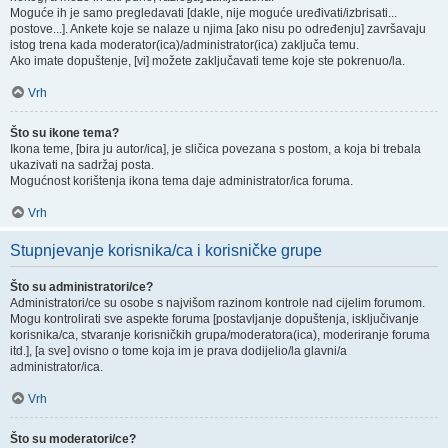
Moguće ih je samo pregledavati [dakle, nije moguće uređivati/izbrisati...
postove...]. Ankete koje se nalaze u njima [ako nisu po određenju] završavaju
istog trena kada moderator(ica)/administrator(ica) zaključa temu.
Ako imate dopuštenje, [vi] možete zaključavati teme koje ste pokrenuo/la.
Vrh
Što su ikone tema?
Ikona teme, [bira ju autor/ica], je sličica povezana s postom, a koja bi trebala
ukazivati na sadržaj posta.
Mogućnost korištenja ikona tema daje administrator/ica foruma.
Vrh
Stupnjevanje korisnika/ca i korisničke grupe
Što su administratori/ce?
Administratori/ce su osobe s najvišom razinom kontrole nad cijelim forumom.
Mogu kontrolirati sve aspekte foruma [postavljanje dopuštenja, isključivanje
korisnika/ca, stvaranje korisničkih grupa/moderatora(ica), moderiranje foruma
itd.], [a sve] ovisno o tome koja im je prava dodijelio/la glavni/a
administrator/ica.
Vrh
Što su moderatori/ce?