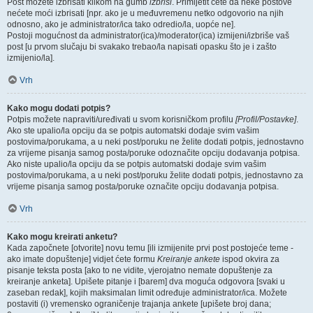
Post možete izbrisati klikom na gumb
izbriši
. Primijetit ćete da neke postove
nećete moći izbrisati [npr. ako je u međuvremenu netko odgovorio na njih
odnosno, ako je administrator/ica tako odredio/la, uopće ne].
Postoji mogućnost da administrator(ica)/moderator(ica) izmijeni/izbriše vaš
post [u prvom slučaju bi svakako trebao/la napisati opasku što je i zašto
izmijenio/la].
Vrh
Kako mogu dodati potpis?
Potpis možete napraviti/uređivati u svom korisničkom profilu
[Profil/Postavke]
.
Ako ste upalio/la opciju da se potpis automatski dodaje svim vašim
postovima/porukama, a u neki post/poruku ne želite dodati potpis, jednostavno
za vrijeme pisanja samog posta/poruke odoznačite opciju dodavanja potpisa.
Ako niste upalio/la opciju da se potpis automatski dodaje svim vašim
postovima/porukama, a u neki post/poruku želite dodati potpis, jednostavno za
vrijeme pisanja samog posta/poruke označite opciju dodavanja potpisa.
Vrh
Kako mogu kreirati anketu?
Kada započnete [otvorite] novu temu [ili izmijenite prvi post postojeće teme -
ako imate dopuštenje] vidjet ćete formu
Kreiranje ankete
ispod okvira za
pisanje teksta posta [ako to ne vidite, vjerojatno nemate dopuštenje za
kreiranje anketa]. Upišete pitanje i [barem] dva moguća odgovora [svaki u
zaseban redak], kojih maksimalan limit određuje administrator/ica. Možete
postaviti (i) vremensko ograničenje trajanja ankete [upišete broj dana;