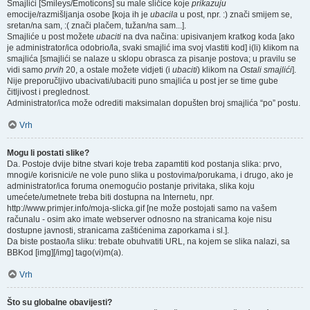
Smajlići [Smileys/Emoticons] su male sličice koje
prikazuju
emocije/razmišljanja osobe [koja ih je
ubacila
u post, npr. :) znači smijem se,
sretan/na sam, :( znači plačem, tužan/na sam...].
Smajliće u post možete
ubaciti
na dva načina: upisivanjem kratkog koda [ako
je administrator/ica odobrio/la, svaki smajlić ima svoj vlastiti kod] i(li) klikom na
smajlića [smajlići se nalaze u sklopu obrasca za pisanje postova; u pravilu se
vidi samo
prvih
20, a ostale možete vidjeti (i
ubaciti
) klikom na
Ostali smajlići
].
Nije preporučljivo ubacivati/ubaciti puno smajlića u post jer se time gube
čitljivost i preglednost.
Administrator/ica može odrediti maksimalan dopušten broj smajlića “po” postu.
Vrh
Mogu li postati slike?
Da. Postoje dvije bitne stvari koje treba zapamtiti kod postanja slika: prvo,
mnogi/e korisnici/e ne vole puno slika u postovima/porukama, i drugo, ako je
administrator/ica foruma onemogućio postanje privitaka, slika koju
umećete/umetnete treba biti dostupna na Internetu, npr.
http://www.primjer.info/moja-slicka.gif [ne može postojati samo na vašem
računalu - osim ako imate webserver odnosno na stranicama koje nisu
dostupne javnosti, stranicama zaštićenima zaporkama i sl.].
Da biste postao/la sliku: trebate obuhvatiti URL, na kojem se slika nalazi, sa
BBKod [img][/img] tago(vi)m(a).
Vrh
Što su globalne obavijesti?