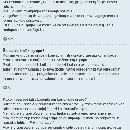
Moderatori/ce su osobe [osoba ili (korisnička) grupa osoba] čiji je
“posao”
održavanje foruma.
Imaju ovlasti mijenjanja/izbrisivanja postova,
zaključavanja/otključavanja/premještanja/izbrisivanja/razdvajanja tema u
forumima koje održavaju.
Tu su (i) da bi spriječili/e korisnike/ce od skretanja s tema/objavljivanja
nedopuštenih sadržaja i sl.
Vrh
Što su korisničke grupe?
Korisničke grupe su grupe u koje administratori/ce grupiraju korisnike/ce.
Svaki/a korisnik/ca može pripadati većem broju grupa.
Svakoj grupi mogu biti dodijeljena individualna prava pristupa, što
administratorima/cama olakšava dodjeljivanje određenih prava određenim
korisnicima/ama [npr. proglašavanje više korisnika/ca moderatorima/cama
foruma, pravo pristupa “privatnim” tematskim forumima itd.].
Vrh
Kako mogu postati članom/icom korisničke grupe?
Kliknete na
Korisničke grupe
u korisničkom profilu
[Profil/Postavke]
što će vas
odvesti na stranicu na kojoj ćete vidjeti korisničke grupe.
Nemaju sve grupe
otvoren pristup
[neke su zatvorene, neke skrivene...].
Ako imate pristup korisničkoj grupi, za pristupanje kliknete na odgovarajuću
naredbu [obično
Pristupite grupi
].
Ako je grupa otvorenog tipa, automatski ćete postati članom/icom, ako je za