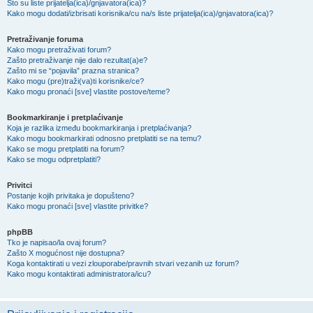
Što su liste prijatelja(ica)/gnjavatora(ica)?
Kako mogu dodati/izbrisati korisnika/cu na/s liste prijatelja(ica)/gnjavatora(ica)?
Pretraživanje foruma
Kako mogu pretraživati forum?
Zašto pretraživanje nije dalo rezultat(a)e?
Zašto mi se “pojavila” prazna stranica?
Kako mogu (pre)traži(va)ti korisnike/ce?
Kako mogu pronaći [sve] vlastite postove/teme?
Bookmarkiranje i pretplaćivanje
Koja je razlika između bookmarkiranja i pretplaćivanja?
Kako mogu bookmarkirati odnosno pretplatiti se na temu?
Kako se mogu pretplatiti na forum?
Kako se mogu odpretplatiti?
Privitci
Postanje kojih privitaka je dopušteno?
Kako mogu pronaći [sve] vlastite privitke?
phpBB
Tko je napisao/la ovaj forum?
Zašto X mogućnost nije dostupna?
Koga kontaktirati u vezi zlouporabe/pravnih stvari vezanih uz forum?
Kako mogu kontaktirati administratora/icu?