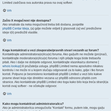
Limited zadržava sva autorska prava na ovaj softver.
Vrh
Zašto X mogućnost nije dostupna?
Ako smatrate da neka mogućnost treba biti dodana, posjetite
phpBB Centar Ideja
, (a) gdje možete vidjeti [i glasovati za] već predložene
ideje i(li) predložiti vlastite.
Vrh
Koga kontaktirati u vezi zlouporabe/pravnih stvari vezanih uz forum?
Kontaktirajte administratora(e)/icu(e) foruma. Ako ga/ju/ih ne možete (pro)naći,
kontaktirajte moderatora(e)/icu(e) foruma i njih pitajte koga biste trebao/la
pitati. Ako i dalje ne dobijete odgovor, kontaktirajte vlasnika/cu domene [
whois lookup
] ili pružatelja usluga. phpBB Limited nema apsolutno nikakvu
kontrolu i ne može ni u kojem slučaju odgovarati za to kako, gdje i tko forum
koristi. Potpuno je besmisleno kontaktirati phpBB Limited u vezi bilo kakve
pravne stvari koja nije direktno vezana uz phpBB odnosno phpbb.com
stranice. Ako kontaktirate phpBB Limited oko toga kako bilo koja treća stran(k)a
koristi ovaj softver - ne očekujte odgovor.
Vrh
Kako mogu kontaktirati administratora/icu?
Ako je administrator/ica omogućio/la “Kontakt” formu, putem iste, mogu ga/ju