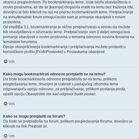
stranica preglednikom. Po bookmarkiranju teme, niste bio/la obaviješten/a o
novim postovima, ali ste se [kasnije] mogao/la vratiti na temu bez traženja iste,
dovoljno je bilo kliknuti na nju na popisu bookmarkiranih tema. Pretplaćivanje
na temu/tematski forum omogućavalo vam je primanje obavijesti o novim
postovima.
Od phpBBa 3.1, bookmarkiranje je slično pretplaćivanju u smislu da možete
biti obaviješten/a o ažuriranju teme. Pretplaćivanje vam [i dalje] omogućava
primanje obavijesti o novim postovima u temama odnosno novima temama na
tematskim forumima.
Opcije obavješćivanja bookmarkiranja i pretplaćivanja možete postaviti u
korisničkom profilu
[Profil/Postavke]
u
Postavkama obavijesti
.
Vrh
Kako mogu bookmarkirati odnosno pretplatiti se na temu?
Da biste bookmarkirao/la odnosno pretplatio/la se na temu, prilikom
pregledavanja teme, dovoljno je izabrati s padajućeg izbornika teme
odgovarajuću opciju odnosno, za pretplaćivanje, prilikom postanja posta,
upaliti opciju
Obavijestite me kad odgovor bude postan
.
Vrh
Kako se mogu pretplatiti na forum?
Da biste se pretplatio/la na forum, prilikom pregledavanja foruma, dovoljno je
kliknuti na link
Pretplati se
.
Vrh