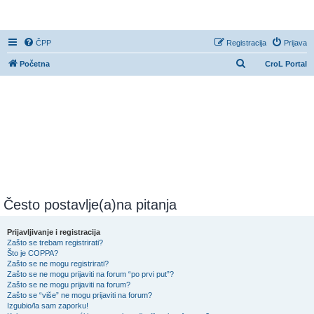
CroL Forum
ČPP
Registracija
Prijava
P
Početna
CroL Portal
r
e
t
r
a
ž
n
i
Često postavlje(a)na pitanja
k
Prijavljivanje i registracija
Zašto se trebam registrirati?
Što je COPPA?
Zašto se ne mogu registrirati?
Zašto se ne mogu prijaviti na forum “po prvi put”?
Zašto se ne mogu prijaviti na forum?
Zašto se “više” ne mogu prijaviti na forum?
Izgubio/la sam zaporku!