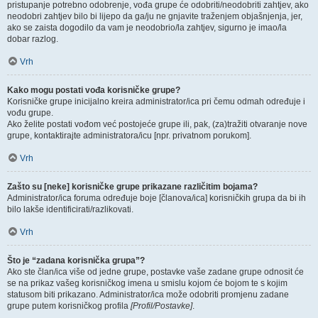
pristupanje potrebno odobrenje, vođa grupe će odobriti/neodobriti zahtjev, ako
neodobri zahtjev bilo bi lijepo da ga/ju ne gnjavite traženjem objašnjenja, jer,
ako se zaista dogodilo da vam je neodobrio/la zahtjev, sigurno je imao/la
dobar razlog.
Vrh
Kako mogu postati vođa korisničke grupe?
Korisničke grupe inicijalno kreira administrator/ica pri čemu odmah određuje i
vođu grupe.
Ako želite postati vođom već postojeće grupe ili, pak, (za)tražiti otvaranje nove
grupe, kontaktirajte administratora/icu [npr. privatnom porukom].
Vrh
Zašto su [neke] korisničke grupe prikazane različitim bojama?
Administrator/ica foruma određuje boje [članova/ica] korisničkih grupa da bi ih
bilo lakše identificirati/razlikovati.
Vrh
Što je “zadana korisnička grupa”?
Ako ste član/ica više od jedne grupe, postavke vaše zadane grupe odnosit će
se na prikaz vašeg korisničkog imena u smislu kojom će bojom te s kojim
statusom biti prikazano. Administrator/ica može odobriti promjenu zadane
grupe putem korisničkog profila
[Profil/Postavke]
.