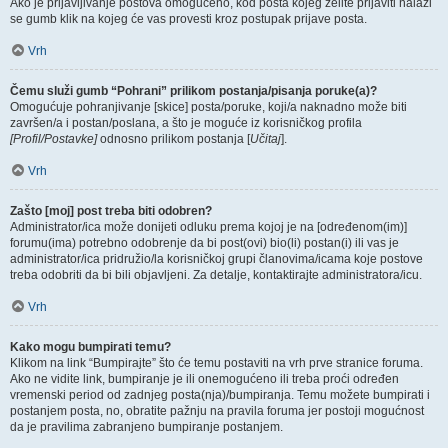
Ako je prijavljivanje postova omogućeno, kod posta kojeg želite prijaviti nalazi
se gumb klik na kojeg će vas provesti kroz postupak prijave posta.
Vrh
Čemu služi gumb “Pohrani” prilikom postanja/pisanja poruke(a)?
Omogućuje pohranjivanje [skice] posta/poruke, koji/a naknadno može biti
završen/a i postan/poslana, a što je moguće iz korisničkog profila
[Profil/Postavke]
odnosno prilikom postanja [
Učitaj
].
Vrh
Zašto [moj] post treba biti odobren?
Administrator/ica može donijeti odluku prema kojoj je na [određenom(im)]
forumu(ima) potrebno odobrenje da bi post(ovi) bio(li) postan(i) ili vas je
administrator/ica pridružio/la korisničkoj grupi članovima/icama koje postove
treba odobriti da bi bili objavljeni. Za detalje, kontaktirajte administratora/icu.
Vrh
Kako mogu bumpirati temu?
Klikom na link “Bumpirajte” što će temu postaviti na vrh prve stranice foruma.
Ako ne vidite link, bumpiranje je ili onemogućeno ili treba proći određen
vremenski period od zadnjeg posta(nja)/bumpiranja. Temu možete bumpirati i
postanjem posta, no, obratite pažnju na pravila foruma jer postoji mogućnost
da je pravilima zabranjeno bumpiranje postanjem.