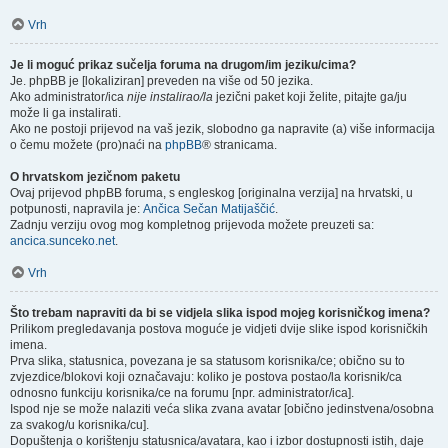
Vrh
Je li moguć prikaz sučelja foruma na drugom/im jeziku/cima?
Je. phpBB je [lokaliziran] preveden na više od 50 jezika.
Ako administrator/ica
nije instalirao/la
jezični paket koji želite, pitajte ga/ju
može li ga instalirati.
Ako ne postoji prijevod na vaš jezik, slobodno ga napravite (a) više informacija
o čemu možete (pro)naći na
phpBB
® stranicama.
O hrvatskom jezičnom paketu
Ovaj prijevod phpBB foruma, s engleskog [originalna verzija] na hrvatski, u
potpunosti, napravila je:
Ančica Sečan Matijaščić
.
Zadnju verziju ovog mog kompletnog prijevoda možete preuzeti sa:
ancica.sunceko.net
.
Vrh
Što trebam napraviti da bi se vidjela slika ispod mojeg korisničkog imena?
Prilikom pregledavanja postova moguće je vidjeti dvije slike ispod korisničkih
imena.
Prva slika, statusnica, povezana je sa statusom korisnika/ce; obično su to
zvjezdice/blokovi koji označavaju: koliko je postova postao/la korisnik/ca
odnosno funkciju korisnika/ce na forumu [npr. administrator/ica].
Ispod nje se može nalaziti veća slika zvana avatar [obično jedinstvena/osobna
za svakog/u korisnika/cu].
Dopuštenja o korištenju statusnica/avatara, kao i izbor dostupnosti istih, daje