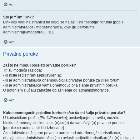
Vrh
Što je “Tim” link?
Link koji vodi na stranicu na kojoj se nalazi lista “osoblja” foruma [popis
administratora/ica i moderatora/ica, koje grupe/forume
administriraju/moderiraju i sl.].
Vrh
Privatne poruke
Zašto ne mogu [po]slati privatne poruke?
Tri su moguća razloga:
- ili niste registriran(a)/prijavljen(a);
- ili je administrator/ica onemogućio/la privatne poruke za cijeli forum;
- ili je administrator/ica vama onemogućio/la slanje privatnih poruka.
U potonjem slučaju zatražite objašnjenje od administratora/ice.
Vrh
Kako onemogućiti pojedine korisnike/ce da mi šalju privatne poruke?
U korisničkom profilu
[Profil/Postavke]
, postavljanjem pravila, možete
blokirati/onemogućiti korisnika(e)/cu(e) da vam šalje(u) privatne poruke
[poruke će automatski biti izbrisane].
Ako dobivate neželjene privatne poruke od određenog/e korisnika/ce,
obavijestite administratora/icu [ima ovlasti spriječiti korisnika(e)/cu(e) u slanju