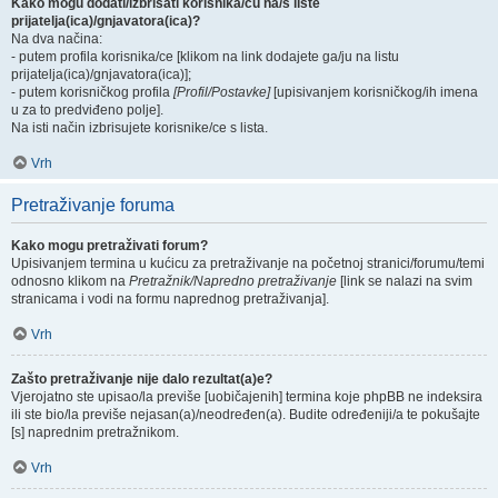
Kako mogu dodati/izbrisati korisnika/cu na/s liste
prijatelja(ica)/gnjavatora(ica)?
Na dva načina:
- putem profila korisnika/ce [klikom na link dodajete ga/ju na listu
prijatelja(ica)/gnjavatora(ica)];
- putem korisničkog profila
[Profil/Postavke]
[upisivanjem korisničkog/ih imena
u za to predviđeno polje].
Na isti način izbrisujete korisnike/ce s lista.
Vrh
Pretraživanje foruma
Kako mogu pretraživati forum?
Upisivanjem termina u kućicu za pretraživanje na početnoj stranici/forumu/temi
odnosno klikom na
Pretražnik/Napredno pretraživanje
[link se nalazi na svim
stranicama i vodi na formu naprednog pretraživanja].
Vrh
Zašto pretraživanje nije dalo rezultat(a)e?
Vjerojatno ste upisao/la previše [uobičajenih] termina koje phpBB ne indeksira
ili ste bio/la previše nejasan(a)/neodređen(a). Budite određeniji/a te pokušajte
[s] naprednim pretražnikom.
Vrh