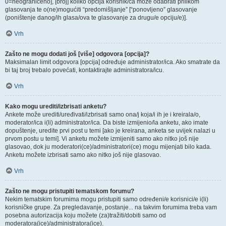
0=neograničeno], [broj] koliko opcija korisnik/ca može odabrati prilikom
glasovanja te o(ne)mogućiti “predomišljanje” [“ponovljeno” glasovanje
(poništenje danog/ih glasa/ova te glasovanje za drugu/e opciju/e)].
Vrh
Zašto ne mogu dodati još [više] odgovora [opcija]?
Maksimalan limit odgovora [opcija] određuje administrator/ica. Ako smatrate da
bi taj broj trebalo povećati, kontaktirajte administratora/icu.
Vrh
Kako mogu urediti/izbrisati anketu?
Ankete može urediti/uređivati/izbrisati samo ona/j koja/i ih je i kreirala/o,
moderator/ica i(li) administrator/ica. Da biste izmijenio/la anketu, ako imate
dopuštenje, uredite prvi post u temi [ako je kreirana, anketa se uvijek nalazi u
prvom postu u temi]. Vi anketu možete izmijeniti samo ako nitko još nije
glasovao, dok ju moderatori(ce)/administratori(ce) mogu mijenjati bilo kada.
Anketu možete izbrisati samo ako nitko još nije glasovao.
Vrh
Zašto ne mogu pristupiti tematskom forumu?
Nekim tematskim forumima mogu pristupiti samo određeni/e korisnici/e i(li)
korisničke grupe. Za pregledavanje, postanje... na takvim forumima treba vam
posebna autorizacija koju možete (za)tražiti/dobiti samo od
moderatora(ice)/administratora(ice).