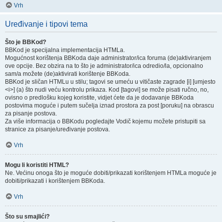
Vrh
Uređivanje i tipovi tema
Što je BBKod?
BBKod je specijalna implementacija HTMLa.
Mogućnost korištenja BBKoda daje administrator/ica foruma (de)aktiviranjem
ove opcije. Bez obzira na to što je administrator/ica odredio/la, opcionalno
sam/a možete (de)aktivirati korištenje BBKoda.
BBKod je sličan HTMLu u stilu; tagovi se umeću u vitičaste zagrade [i] [umjesto
<i>] (a) što nudi veću kontrolu prikaza. Kod [tagovi] se može pisati ručno, no,
ovisno o predlošku kojeg koristite, vidjet ćete da je dodavanje BBKoda
postovima moguće i putem sučelja iznad prostora za post [poruku] na obrascu
za pisanje postova.
Za više informacija o BBKodu pogledajte Vodič kojemu možete pristupiti sa
stranice za pisanje/uređivanje postova.
Vrh
Mogu li koristiti HTML?
Ne. Većinu onoga što je moguće dobiti/prikazati korištenjem HTMLa moguće je
dobiti/prikazati i korištenjem BBKoda.
Vrh
Što su smajlići?