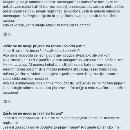
Moguće je da je administrator/ica: onemogućio/la korisničko ime kojim se
pokušavate registrirati [ili isto već postoji], onemogućio/la adresu elektroničke
pošte kojom se pokušavate registrirati, isključio/la vašu IP adresu odnosno
onemogućio/la Registraciju da bi spriječio/la otvaranje novih korisničkih
računa.
Bilo kako bilo, kontaktirajte administratora/icu za pomoć.
Vrh
Zašto se ne mogu prijaviti na forum “po prvi put”?
Jeste li upisao/la točno
korisničko ime
i
zaporku
?
Ako jeste, dogodila se jedna od dvije moguće stvari: ako ste prilikom
Registracije, a COPPA podrška je bila omogućena, kliknuo/la na
Slažem se i
imam manje od 13 godina
trebat ćete slijediti upute koje su vam stigle
elektroničkom poštom; ili je možda potrebna aktivacija vašeg korisničkog
računa [za što ste vidio/la obavijest ili prilikom same Registracije ili vam je
stigla elektroničkom poštom].
Ako ste eliminirao/la obje gornje mogućnosti, i još uvijek se ne možete prijaviti,
kontaktirajte administratora/icu [da provjeri što (ni)je u redu s vašim korisničkim
računom].
Vrh
Zašto se ne mogu prijaviti na forum?
Jeste li se
registrirao/la
? Da biste se mogao/la prijaviti na forum, trebate se
registrirati.
Jeste li upisao/la
točne podatke
za prijavljivanje? Provjerite korisničko ime i