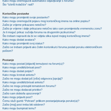
Kako mogu onemogućiti automatsko odjavljivanje s foruma?
Što “Izbriši kolačiće” radi?
Korisničke postavke
Kako mogu promijeniti svoje postavke?
Kako mogu onemogućiti pojavu mog korisničkog imena na online popisu?
Zašto je vrijeme prikazano netočno?
Zašto je vrijeme i dalje prikazano netočno iako sam promijenio/la vremensku zonu?
Je li moguć prikaz sučelja foruma na drugom/im jeziku/cima?
Što trebam napraviti da bi se vidjela slika ispod mojeg korisničkog imena?
Kako mogu dodati avatara?
Kako mogu promijeniti svoj status?
Zašto se trebam prijaviti ako želim korisniku/ci foruma poslati poruku elektroničkom
poštom?
Postanje
Kako mogu postati [objaviti] temu/post na forum(u)?
Kako mogu urediti/izbrisati post?
Kako mogu dodati potpis?
Kako mogu kreirati anketu?
Zašto ne mogu dodati još [više] odgovora [opcija]?
Kako mogu urediti/izbrisati anketu?
Zašto ne mogu pristupiti tematskom forumu?
Zašto ne mogu dodavati privitke?
Zašto sam dobio/la upozorenje?
Kako mogu prijaviti post?
Čemu služi gumb “Pohrani” prilikom postanja/pisanja poruke(a)?
Zašto [moj] post treba biti odobren?
Kako mogu bumpirati temu?