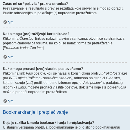
Zašto mi se “pojavila” prazna stranica?
Pretraživanje je rezultiralo s previše rezultata koje server nije mogao obraditi.
Budite određeniji/a te pokušajte [s] naprednim pretražnikom.
Vrh
Kako mogu (pre)traži(va)ti korisnike/ce?
Klikom na
Članstvo
, link se nalazi na svim stranicama, otvorit će se stranica, s
popisom članova/ica foruma, na kojoj se nalazi forma za pretraživanje
[
Pronađite korisničko ime
].
Vrh
Kako mogu pronaći [sve] vlastite postove/teme?
Klikom na link
Vaši postovi
, koji se nalazi u korisničkom profilu
[Profil/Postavke]
(na INFO dijelu Početne izborničke stranice)
, odnosno na stranici
Članstva
,
koja prikazuje [vaš] profil, odnosno izborom opcije
Vaši postovi
, s padajućeg
izbornika
Linki
, možete pronaći vlastite postove, dok teme koje ste pokrenuo/la
možete pronaći naprednim pretražnikom.
Vrh
Bookmarkiranje i pretplaćivanje
Koja je razlika između bookmarkiranja i pretplaćivanja?
U starijim verzijama phpBBa, bookmarkiranje je bilo slično bookmarkiranju