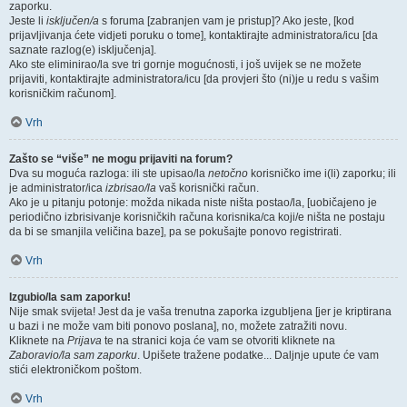
zaporku.
Jeste li
isključen/a
s foruma [zabranjen vam je pristup]? Ako jeste, [kod
prijavljivanja ćete vidjeti poruku o tome], kontaktirajte administratora/icu [da
saznate razlog(e) isključenja].
Ako ste eliminirao/la sve tri gornje mogućnosti, i još uvijek se ne možete
prijaviti, kontaktirajte administratora/icu [da provjeri što (ni)je u redu s vašim
korisničkim računom].
Vrh
Zašto se “više” ne mogu prijaviti na forum?
Dva su moguća razloga: ili ste upisao/la
netočno
korisničko ime i(li) zaporku; ili
je administrator/ica
izbrisao/la
vaš korisnički račun.
Ako je u pitanju potonje: možda nikada niste ništa postao/la, [uobičajeno je
periodično izbrisivanje korisničkih računa korisnika/ca koji/e ništa ne postaju
da bi se smanjila veličina baze], pa se pokušajte ponovo registrirati.
Vrh
Izgubio/la sam zaporku!
Nije smak svijeta! Jest da je vaša trenutna zaporka izgubljena [jer je kriptirana
u bazi i ne može vam biti ponovo poslana], no, možete zatražiti novu.
Kliknete na
Prijava
te na stranici koja će vam se otvoriti kliknete na
Zaboravio/la sam zaporku
. Upišete tražene podatke... Daljnje upute će vam
stići elektroničkom poštom.
Vrh