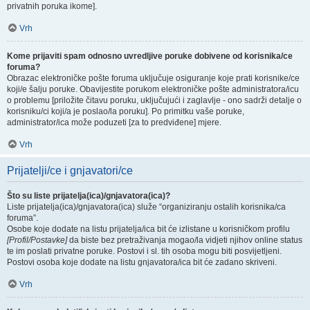
privatnih poruka ikome].
Vrh
Kome prijaviti spam odnosno uvredljive poruke dobivene od korisnika/ce
foruma?
Obrazac elektroničke pošte foruma uključuje osiguranje koje prati korisnike/ce
koji/e šalju poruke. Obavijestite porukom elektroničke pošte administratora/icu
o problemu [priložite čitavu poruku, uključujući i zaglavlje - ono sadrži detalje o
korisniku/ci koji/a je poslao/la poruku]. Po primitku vaše poruke,
administrator/ica može poduzeti [za to predviđene] mjere.
Vrh
Prijatelji/ce i gnjavatori/ce
Što su liste prijatelja(ica)/gnjavatora(ica)?
Liste prijatelja(ica)/gnjavatora(ica) služe “organiziranju ostalih korisnika/ca
foruma”.
Osobe koje dodate na listu prijatelja/ica bit će izlistane u korisničkom profilu
[Profil/Postavke]
da biste bez pretraživanja mogao/la vidjeti njihov online status
te im poslati privatne poruke. Postovi i sl. tih osoba mogu biti posvijetljeni.
Postovi osoba koje dodate na listu gnjavatora/ica bit će zadano skriveni.
Vrh