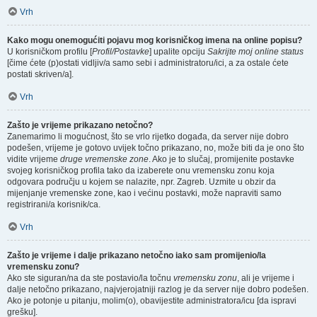
Vrh
Kako mogu onemogućiti pojavu mog korisničkog imena na online popisu?
U korisničkom profilu [
Profil/Postavke
] upalite opciju
Sakrijte moj online status
[čime ćete (p)ostati vidljiv/a samo sebi i administratoru/ici, a za ostale ćete
postati skriven/a].
Vrh
Zašto je vrijeme prikazano netočno?
Zanemarimo li mogućnost, što se vrlo rijetko događa, da server nije dobro
podešen, vrijeme je gotovo uvijek točno prikazano, no, može biti da je ono što
vidite vrijeme
druge vremenske zone
. Ako je to slučaj, promijenite postavke
svojeg korisničkog profila tako da izaberete onu vremensku zonu koja
odgovara području u kojem se nalazite, npr. Zagreb. Uzmite u obzir da
mijenjanje vremenske zone, kao i većinu postavki, može napraviti samo
registrirani/a korisnik/ca.
Vrh
Zašto je vrijeme i dalje prikazano netočno iako sam promijenio/la
vremensku zonu?
Ako ste siguran/na da ste postavio/la točnu
vremensku zonu
, ali je vrijeme i
dalje netočno prikazano, najvjerojatniji razlog je da server nije dobro podešen.
Ako je potonje u pitanju, molim(o), obavijestite administratora/icu [da ispravi
grešku].