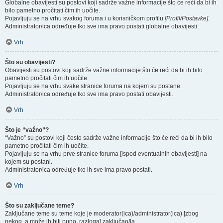
Globalne obavijesti su postovi koji sadrže važne informacije što će reći da bi ih
bilo pametno pročitati čim ih uočite.
Pojavljuju se na vrhu svakog foruma i u korisničkom profilu
[Profil/Postavke]
.
Administrator/ica određuje tko sve ima pravo postati globalne obavijesti.
Vrh
Što su obavijesti?
Obavijesti su postovi koji sadrže važne informacije što će reći da bi ih bilo
pametno pročitati čim ih uočite.
Pojavljuju se na vrhu svake stranice foruma na kojem su postane.
Administrator/ica određuje tko sve ima pravo postati obavijesti.
Vrh
Što je “važno”?
“Važno” su postovi koji često sadrže važne informacije što će reći da bi ih bilo
pametno pročitati čim ih uočite.
Pojavljuju se na vrhu prve stranice foruma [ispod eventualnih obavijesti] na
kojem su postani.
Administrator/ica određuje tko ih sve ima pravo postati.
Vrh
Što su zaključane teme?
Zaključane teme su teme koje je moderator(ica)/administrator(ica) [zbog
nekog, a može ih biti puno, razloga] zaključao/la.