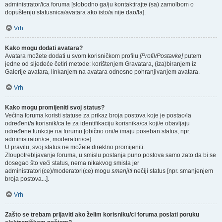
administrator/ica foruma [slobodno ga/ju kontaktirajte (sa) zamolbom o
dopuštenju statusnica/avatara ako isto/a nije dao/la].
Vrh
Kako mogu dodati avatara?
Avatara možete dodati u svom korisničkom profilu
[Profil/Postavke]
putem
jedne od sljedeće četiri metode: korištenjem Gravatara, (iza)biranjem iz
Galerije avatara, linkanjem na avatara odnosno pohranjivanjem avatara.
Vrh
Kako mogu promijeniti svoj status?
Većina foruma koristi statuse za prikaz broja postova koje je postao/la
određeni/a korisnik/ca te za identifikaciju korisnika/ca koji/e obavljaju
određene funkcije na forumu [obično oni/e imaju poseban status, npr.
administratori/ce, moderatori/ce].
U pravilu, svoj status ne možete direktno promijeniti.
Zloupotrebljavanje foruma, u smislu postanja puno postova samo zato da bi se
dosegao što veći status, nema nikakvog smisla jer
administratori(ce)/moderatori(ce) mogu
smanjiti
nečiji status [npr. smanjenjem
broja postova...].
Vrh
Zašto se trebam prijaviti ako želim korisniku/ci foruma poslati poruku