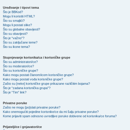
Uređivanje i tipovi tema
Što je BBKod?
Mogu li koristiti HTML?
Što su smajlići?
Mogu li postati slike?
Što su globalne obavijesti?
Što su obavijesti?
Što je “važno”?
Što su zaključane teme?
Što su ikone tema?
Stupnjevanje korisnika/ca i korisničke grupe
Što su administratori/ce?
Što su moderatori/ce?
Što su korisničke grupe?
Kako mogu postati članom/icom korisničke grupe?
Kako mogu postati vođa korisničke grupe?
Zašto su [neke] korisničke grupe prikazane različitim bojama?
Što je “zadana korisnička grupa”?
Što je “Tim” link?
Privatne poruke
Zašto ne mogu [po]slati privatne poruke?
Kako onemogućiti pojedine korisnike/ce da mi šalju privatne poruke?
Kome prijaviti spam odnosno uvredljive poruke dobivene od korisnika/ce foruma?
Prijatelji/ce i gnjavatori/ce