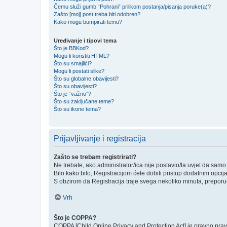
Čemu služi gumb “Pohrani” prilikom postanja/pisanja poruke(a)?
Zašto [moj] post treba biti odobren?
Kako mogu bumpirati temu?
Uređivanje i tipovi tema
Što je BBKod?
Mogu li koristiti HTML?
Što su smajlići?
Mogu li postati slike?
Što su globalne obavijesti?
Što su obavijesti?
Što je “važno”?
Što su zaključane teme?
Što su ikone tema?
Prijavljivanje i registracija
Zašto se trebam registrirati?
Ne trebate, ako administrator/ica nije postavio/la uvjet da sam
Bilo kako bilo, Registracijom ćete dobiti pristup dodatnim opcij
S obzirom da Registracija traje svega nekoliko minuta, preporučlj
Vrh
Što je COPPA?
COPPA [Child Online Privacy and Protection Act] je pravno prav