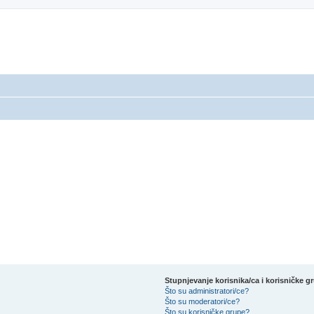
Stupnjevanje korisnika/ca i korisničke g
Što su administratori/ce?
Što su moderatori/ce?
Što su korisničke grupe?