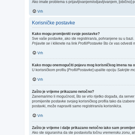
Ako imate problema s prijavljivanjem/odjavljivanjem, [obično] p
Vrh
Korisničke postavke
Kako mogu promijeniti svoje postavke?
Sve vaše postavke, ako ste registriran/a, pohranjene su u bazi.
Prijavite se
i kliknete na link
Profil/Postavke
što će vas odvesti 
Vrh
Kako mogu onemogućiti pojavu mog korisničkog imena na o
U korisničkom profilu [
Profil/Postavke
] upalite opciju
Sakrijte mo
Vrh
Zašto je vrijeme prikazano netočno?
Zanemarimo li mogućnost, što se vrlo rijetko događa, da server 
promijenite postavke svojeg korisničkog profila tako da izabe
postavki, može napraviti samo registrirani/a korisnik/ca.
Vrh
Zašto je vrijeme i dalje prikazano netočno iako sam promij
Ako ste siguran/na da ste postavio/la točnu
vremensku zonu
, a