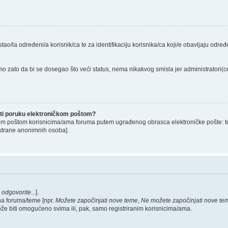
stao/la određeni/a korisnik/ca te za identifikaciju korisnika/ca koji/e obavljaju odr
o zato da bi se dosegao što veći status, nema nikakvog smisla jer administratori
lati poruku elektroničkom poštom?
om poštom korisnicima/ama foruma putem ugrađenog obrasca elektroničke pošte: tu op
strane anonimnih osoba].
,
odgovorite
...].
na foruma/teme [npr.
Možete započinjati nove teme
,
Ne možete započinjati nove te
ože biti omogućeno svima ili, pak, samo registriranim korisnicima/ama.