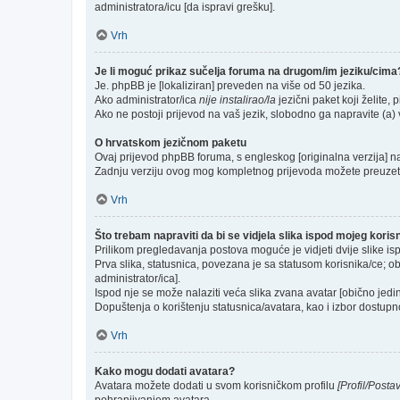
administratora/icu [da ispravi grešku].
Vrh
Je li moguć prikaz sučelja foruma na drugom/im jeziku/cima
Je. phpBB je [lokaliziran] preveden na više od 50 jezika.
Ako administrator/ica
nije instalirao/la
jezični paket koji želite, p
Ako ne postoji prijevod na vaš jezik, slobodno ga napravite (a
O hrvatskom jezičnom paketu
Ovaj prijevod phpBB foruma, s engleskog [originalna verzija] na 
Zadnju verziju ovog mog kompletnog prijevoda možete preuzet
Vrh
Što trebam napraviti da bi se vidjela slika ispod mojeg kori
Prilikom pregledavanja postova moguće je vidjeti dvije slike is
Prva slika, statusnica, povezana je sa statusom korisnika/ce; ob
administrator/ica].
Ispod nje se može nalaziti veća slika zvana avatar [obično jed
Dopuštenja o korištenju statusnica/avatara, kao i izbor dostupno
Vrh
Kako mogu dodati avatara?
Avatara možete dodati u svom korisničkom profilu
[Profil/Posta