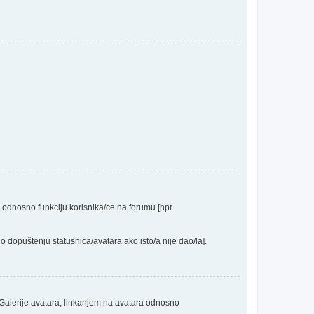
a odnosno funkciju korisnika/ce na forumu [npr.
o dopuštenju statusnica/avatara ako isto/a nije dao/la].
 Galerije avatara, linkanjem na avatara odnosno