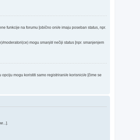
eđene funkcije na forumu [obično oni/e imaju poseban status, npr.
(ce)/moderatori(ce) mogu
smanjiti
nečiji status [npr. smanjenjem
ciju mogu koristiti samo registrirani/e korisnici/e [čime se
me
...].