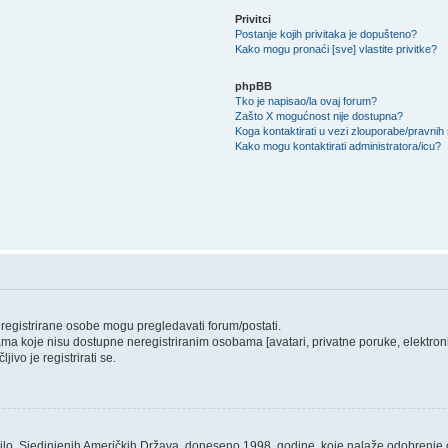
Privitci
Postanje kojih privitaka je dopušteno?
Kako mogu pronaći [sve] vlastite privitke?
phpBB
Tko je napisao/la ovaj forum?
Zašto X mogućnost nije dostupna?
Koga kontaktirati u vezi zlouporabe/pravnih
Kako mogu kontaktirati administratora/icu?
o registrirane osobe mogu pregledavati forum/postati.
ama koje nisu dostupne neregistriranim osobama [avatari, privatne poruke, elektronič
ivo je registrirati se.
ilo, Sjedinjenih Američkih Država, doneseno 1998. godine, koje nalaže odobrenje od