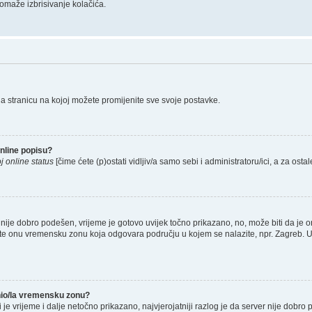
omaže izbrisivanje kolačića.
na stranicu na kojoj možete promijenite sve svoje postavke.
nline popisu?
j online status
[čime ćete (p)ostati vidljiv/a samo sebi i administratoru/ici, a za ostal
nije dobro podešen, vrijeme je gotovo uvijek točno prikazano, no, može biti da je o
rete onu vremensku zonu koja odgovara području u kojem se nalazite, npr. Zagreb. 
enio/la vremensku zonu?
li je vrijeme i dalje netočno prikazano, najvjerojatniji razlog je da server nije dobro