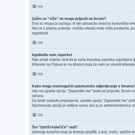
Vrh
Zašto se “više” ne mogu prijaviti na forum?
Dva su moguća razloga: ili ste upisao/la
netočno
korisničko ime 
Ako je u pitanju potonje: možda nikada niste ništa postao/la, [u
registrirati.
Vrh
Izgubio/la sam zaporku!
Nije smak svijeta! Jest da je vaša trenutna zaporka izgubljena [
Kliknete na
Prijava
te na stranici koja će vam se otvoriti kliknet
Vrh
Kako mogu onemogućiti automatsko odjavljivanje s foruma
Ako ne upalite opciju
“Zapamtite me”
kada se prijavite, forum ć
računa.
Da biste ostao/la prijavljen/a, upalite opciju
“Zapamtite me”
pril
Spomenuta opcija je vidljiva samo ako ju je administrator/ica o
Vrh
Što “Izbriši kolačiće” radi?
Izbrisuje kolačiće koje je kreirao phpBB, a koji, inače, sadrže