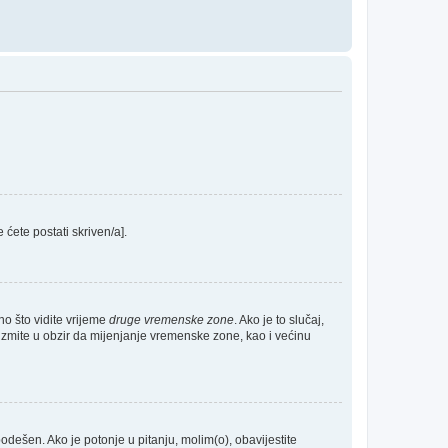
e ćete postati skriven/a].
no što vidite vrijeme
druge vremenske zone
. Ako je to slučaj,
Uzmite u obzir da mijenjanje vremenske zone, kao i većinu
 podešen. Ako je potonje u pitanju, molim(o), obavijestite