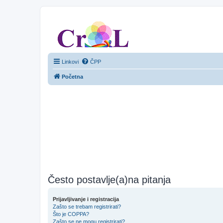
CroL Forum
Linkovi
ČPP
Početna
Često postavlje(a)na pitanja
Prijavljivanje i registracija
Zašto se trebam registrirati?
Što je COPPA?
Zašto se ne mogu registrirati?