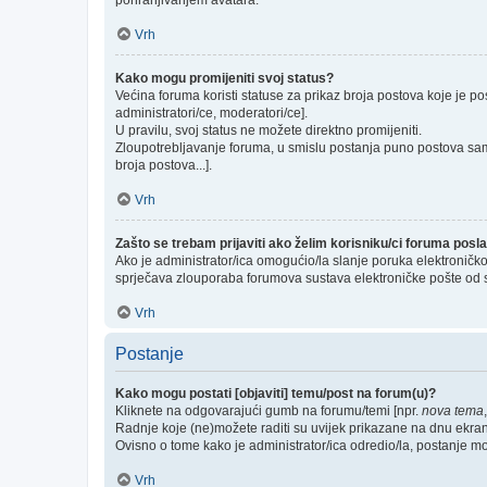
pohranjivanjem avatara.
Vrh
Kako mogu promijeniti svoj status?
Većina foruma koristi statuse za prikaz broja postova koje je po
administratori/ce, moderatori/ce].
U pravilu, svoj status ne možete direktno promijeniti.
Zloupotrebljavanje foruma, u smislu postanja puno postova sam
broja postova...].
Vrh
Zašto se trebam prijaviti ako želim korisniku/ci foruma pos
Ako je administrator/ica omogućio/la slanje poruka elektroničk
sprječava zlouporaba forumova sustava elektroničke pošte od 
Vrh
Postanje
Kako mogu postati [objaviti] temu/post na forum(u)?
Kliknete na odgovarajući gumb na forumu/temi [npr.
nova tema
Radnje koje (ne)možete raditi su uvijek prikazane na dnu ekra
Ovisno o tome kako je administrator/ica odredio/la, postanje m
Vrh