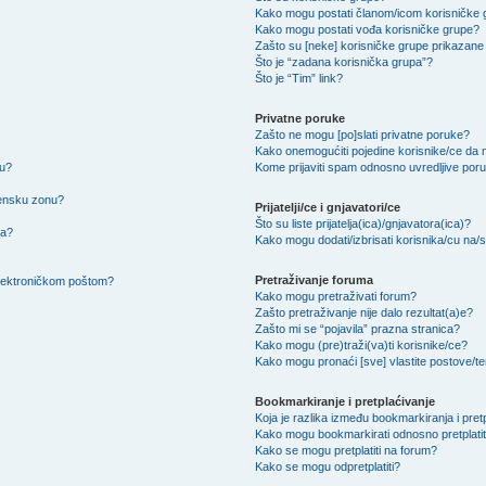
Kako mogu postati članom/icom korisničke
Kako mogu postati vođa korisničke grupe?
Zašto su [neke] korisničke grupe prikazane 
Što je “zadana korisnička grupa”?
Što je “Tim” link?
Privatne poruke
Zašto ne mogu [po]slati privatne poruke?
Kako onemogućiti pojedine korisnike/ce da m
su?
Kome prijaviti spam odnosno uvredljive por
mensku zonu?
Prijatelji/ce i gnjavatori/ce
Što su liste prijatelja(ica)/gnjavatora(ica)?
na?
Kako mogu dodati/izbrisati korisnika/cu na/s l
Pretraživanje foruma
 elektroničkom poštom?
Kako mogu pretraživati forum?
Zašto pretraživanje nije dalo rezultat(a)e?
Zašto mi se “pojavila” prazna stranica?
Kako mogu (pre)traži(va)ti korisnike/ce?
Kako mogu pronaći [sve] vlastite postove/
Bookmarkiranje i pretplaćivanje
Koja je razlika između bookmarkiranja i pret
Kako mogu bookmarkirati odnosno pretplatit
Kako se mogu pretplatiti na forum?
Kako se mogu odpretplatiti?