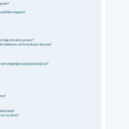
 grupe?
različitim bojama?
i šalju privatne poruke?
uke dobivene od korisnika/ce foruma?
iste prijatelja(ica)/gnjavatora(ica)?
teme?
plaćivanja?
i se na temu?