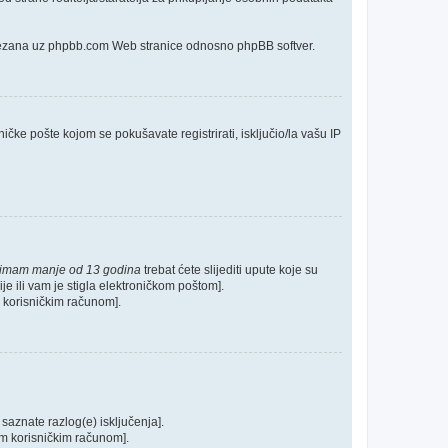
o vezana uz phpbb.com Web stranice odnosno phpBB softver.
ičke pošte kojom se pokušavate registrirati, isključio/la vašu IP
 imam manje od 13 godina
trebat ćete slijediti upute koje su
je ili vam je stigla elektroničkom poštom].
im korisničkim računom].
 saznate razlog(e) isključenja].
ašim korisničkim računom].