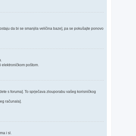
 postaju da bi se smanjila veličina baze], pa se pokušajte ponovo
u.
ći elektroničkom poštom.
odete s foruma]. To sprječava zlouporabu vašeg korisničkog
jeg računala].
ma i sl.