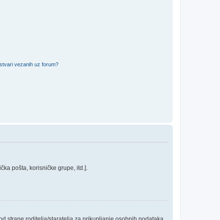
 stvari vezanih uz forum?
ka pošta, korisničke grupe, itd.].
 strane roditelja/staratelja za prikupljanje osobnih podataka