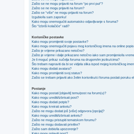
Zašto se ne mogu prijaviti na forum “po prvi put”?
Zašto se ne mogu prijaviti na forum?
Zašto se “više” ne mogu prijaviti na forum?
Izgubio/la sam zaporku!
Kako mogu onemogućiti automatsko odjavljivanje s foruma?
Što “Izbriši kolačiće” radi?
Korisničke postavke
Kako mogu promijeniti svoje postavke?
Kako mogu onemogućiti pojavu mog korisničkog imena na online popi
Zašto je vrijeme prikazano netočno?
Zašto je vrijeme i dalje prikazano netočno iako sam promijenio/la vre
Je li moguć prikaz sučelja foruma na drugom/im jeziku/cima?
Što trebam napraviti da bi se vidjela slika ispod mojeg korisničkog ime
Kako mogu dodati avatara?
Kako mogu promijeniti svoj status?
Zašto se trebam prijaviti ako želim korisniku/ci foruma poslati poruku
Postanje
Kako mogu postati [objaviti] temu/post na forum(u)?
Kako mogu urediti/izbrisati post?
Kako mogu dodati potpis?
Kako mogu kreirati anketu?
Zašto ne mogu dodati još [više] odgovora [opcija]?
Kako mogu urediti/izbrisati anketu?
Zašto ne mogu pristupiti tematskom forumu?
Zašto ne mogu dodavati privitke?
Zašto sam dobio/la upozorenje?
Kako mogu prijaviti post?