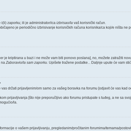
i(li) zaporku; ili je administrator/ica
izbrisao/la
vaš korisnički račun.
običajeno je periodično izbrisivanje korisničkih računa korisnika/ca koji/e ništa ne
jer je kriptirana u bazi i ne može vam biti ponovo poslana], no, možete zatražiti nov
e na
Zaboravio/la sam zaporku
. Upišete tražene podatke... Daljnje upute će vam sti
?
e vas držati prijavljenim/om samo za vašeg boravka na forumu [odjavit će vas kad 
ikom prijavljivanja [što nije preporučljivo ako forumu pristupate s tuđeg, a ne sa svo
mogućio/la.
 informacije o vašem prijavljivanju, pregledanim/pročitanim forumima/temama/postovi