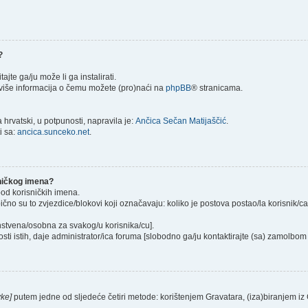
?
itajte ga/ju može li ga instalirati.
) više informacija o čemu možete (pro)naći na
phpBB
® stranicama.
hrvatski, u potpunosti, napravila je:
Ančica Sečan Matijaščić
.
i sa:
ancica.sunceko.net
.
sničkog imena?
pod korisničkih imena.
ično su to zvjezdice/blokovi koji označavaju: koliko je postova postao/la korisnik/c
instvena/osobna za svakog/u korisnika/cu].
sti istih, daje administrator/ica foruma [slobodno ga/ju kontaktirajte (sa) zamolbom 
vke]
putem jedne od sljedeće četiri metode: korištenjem Gravatara, (iza)biranjem iz