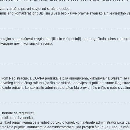
as, zatražite pravni savjet od stručne osobe.
smisleno kontaktirati phpBB Tim u vezi bilo kakve pravne stvari koja nije direktn
ojim se pokušavate registrirati [ili isto već postoji], onemogućio/la adresu elektron
tvaranje novih korisničkih računa.
rilikom Registracije, a COPPA podrška je bila omogućena, kliknuo/la na
Slažem se i
 vašeg korisničkog računa [za što ste vidio/la obavijest ili prilikom same Registraci
ožete prijaviti, kontaktirajte administratora/icu [da provjeri što (ni)je u redu s vaš
trebate se registrirati.
risničko ime i zaporku.
, [kod prijavljivanja ćete vidjeti poruku o tome], kontaktirajte administratora/icu [da
e možete prijaviti, kontaktirajte administratora/icu [da provjeri što (ni)je u redu s v