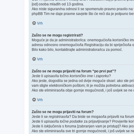
[od] osoba mlađih od 13 godina.
Ako niste siguran/na odnosi li se spomenuto pravno pravilo na v
phpBB Tim ne daje pravne savjete što će reći da je potpuno be
Vrh
Zašto se ne mogu registrirati?
Moguće je da je administrator/ica: onemogućio/la korisničko ime k
adresu odnosno onemogućio/la Registraciju da bi spriječio/la o
Bilo kako bilo, kontaktirajte administratora/icu za pomoć.
Vrh
Zašto se ne mogu prijaviti na forum “po prvi put”?
Jeste li upisao/la točno
korisničko ime
i
zaporku
?
Ako jeste, dogodila se jedna od dvije moguće stvari: ako ste p
vam stigle elektroničkom poštom; ili je možda potrebna aktivacija
Ako ste eliminirao/la obje gornje mogućnosti, i još uvijek se ne m
Vrh
Zašto se ne mogu prijaviti na forum?
Jeste li se
registrirao/la
? Da biste se mogao/la prijaviti na forum, 
Jeste li upisao/la
točne podatke
za prijavljivanje? Provjerite ko
Jeste li
isključen/a
s foruma [zabranjen vam je pristup]? Ako jeste
Ako ste eliminirao/la sve tri gornje mogućnosti, i još uvijek se n