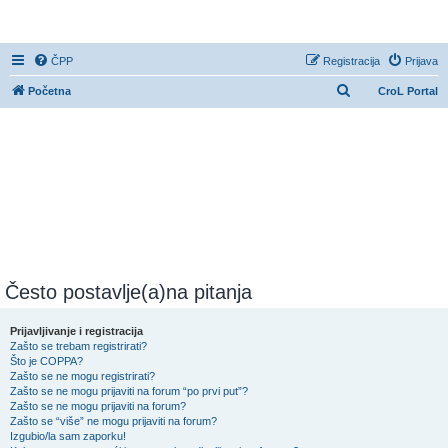
CroL Forum
ČPP
Registracija
Prijava
P
Početna
CroL Portal
r
e
t
r
a
ž
n
i
Često postavlje(a)na pitanja
k
Prijavljivanje i registracija
Zašto se trebam registrirati?
Što je COPPA?
Zašto se ne mogu registrirati?
Zašto se ne mogu prijaviti na forum “po prvi put”?
Zašto se ne mogu prijaviti na forum?
Zašto se “više” ne mogu prijaviti na forum?
Izgubio/la sam zaporku!