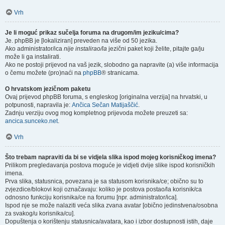
Vrh
Je li moguć prikaz sučelja foruma na drugom/im jeziku/cima?
Je. phpBB je [lokaliziran] preveden na više od 50 jezika.
Ako administrator/ica
nije instalirao/la
jezični paket koji želite, pitajte ga/ju
može li ga instalirati.
Ako ne postoji prijevod na vaš jezik, slobodno ga napravite (a) više informacija
o čemu možete (pro)naći na
phpBB
® stranicama.
O hrvatskom jezičnom paketu
Ovaj prijevod phpBB foruma, s engleskog [originalna verzija] na hrvatski, u
potpunosti, napravila je:
Ančica Sečan Matijaščić
.
Zadnju verziju ovog mog kompletnog prijevoda možete preuzeti sa:
ancica.sunceko.net
.
Vrh
Što trebam napraviti da bi se vidjela slika ispod mojeg korisničkog imena?
Prilikom pregledavanja postova moguće je vidjeti dvije slike ispod korisničkih
imena.
Prva slika, statusnica, povezana je sa statusom korisnika/ce; obično su to
zvjezdice/blokovi koji označavaju: koliko je postova postao/la korisnik/ca
odnosno funkciju korisnika/ce na forumu [npr. administrator/ica].
Ispod nje se može nalaziti veća slika zvana avatar [obično jedinstvena/osobna
za svakog/u korisnika/cu].
Dopuštenja o korištenju statusnica/avatara, kao i izbor dostupnosti istih, daje