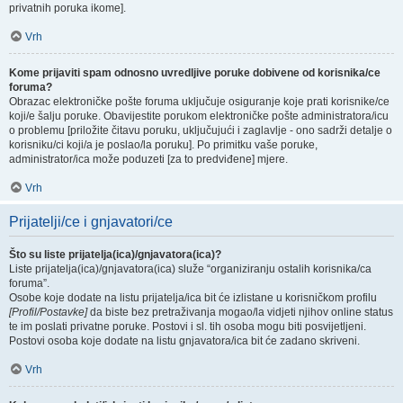
privatnih poruka ikome].
Vrh
Kome prijaviti spam odnosno uvredljive poruke dobivene od korisnika/ce
foruma?
Obrazac elektroničke pošte foruma uključuje osiguranje koje prati korisnike/ce
koji/e šalju poruke. Obavijestite porukom elektroničke pošte administratora/icu
o problemu [priložite čitavu poruku, uključujući i zaglavlje - ono sadrži detalje o
korisniku/ci koji/a je poslao/la poruku]. Po primitku vaše poruke,
administrator/ica može poduzeti [za to predviđene] mjere.
Vrh
Prijatelji/ce i gnjavatori/ce
Što su liste prijatelja(ica)/gnjavatora(ica)?
Liste prijatelja(ica)/gnjavatora(ica) služe “organiziranju ostalih korisnika/ca
foruma”.
Osobe koje dodate na listu prijatelja/ica bit će izlistane u korisničkom profilu
[Profil/Postavke]
da biste bez pretraživanja mogao/la vidjeti njihov online status
te im poslati privatne poruke. Postovi i sl. tih osoba mogu biti posvijetljeni.
Postovi osoba koje dodate na listu gnjavatora/ica bit će zadano skriveni.
Vrh