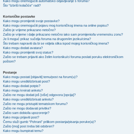
Kako mogu onemogućiti automatsko odjavljivanje s foruma?
Što “Izbriši kolačiće” radi?
Korisničke postavke
Kako mogu promijeniti svoje postavke?
Kako mogu onemogućiti pojavu mog korisničkog imena na online popisu?
Zašto je vrijeme prikazano netočno?
Zašto je vrijeme i dalje prikazano netočno iako sam promijenio/la vremensku zonu?
Je li moguć prikaz sučelja foruma na drugom/im jeziku/cima?
Što trebam napraviti da bi se vidjela slika ispod mojeg korisničkog imena?
Kako mogu dodati avatara?
Kako mogu promijeniti svoj status?
Zašto se trebam prijaviti ako želim korisniku/ci foruma poslati poruku elektroničkom
poštom?
Postanje
Kako mogu postati [objaviti] temu/post na forum(u)?
Kako mogu urediti/izbrisati post?
Kako mogu dodati potpis?
Kako mogu kreirati anketu?
Zašto ne mogu dodati još [više] odgovora [opcija]?
Kako mogu urediti/izbrisati anketu?
Zašto ne mogu pristupiti tematskom forumu?
Zašto ne mogu dodavati privitke?
Zašto sam dobio/la upozorenje?
Kako mogu prijaviti post?
Čemu služi gumb “Pohrani” prilikom postanja/pisanja poruke(a)?
Zašto [moj] post treba biti odobren?
Kako mogu bumpirati temu?