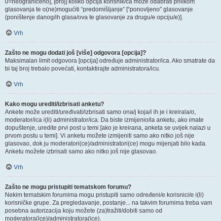
0=neograničeno], [broj] koliko opcija korisnik/ca može odabrati prilikom
glasovanja te o(ne)mogućiti “predomišljanje” [“ponovljeno” glasovanje
(poništenje danog/ih glasa/ova te glasovanje za drugu/e opciju/e)].
Vrh
Zašto ne mogu dodati još [više] odgovora [opcija]?
Maksimalan limit odgovora [opcija] određuje administrator/ica. Ako smatrate da
bi taj broj trebalo povećati, kontaktirajte administratora/icu.
Vrh
Kako mogu urediti/izbrisati anketu?
Ankete može urediti/uređivati/izbrisati samo ona/j koja/i ih je i kreirala/o,
moderator/ica i(li) administrator/ica. Da biste izmijenio/la anketu, ako imate
dopuštenje, uredite prvi post u temi [ako je kreirana, anketa se uvijek nalazi u
prvom postu u temi]. Vi anketu možete izmijeniti samo ako nitko još nije
glasovao, dok ju moderatori(ce)/administratori(ce) mogu mijenjati bilo kada.
Anketu možete izbrisati samo ako nitko još nije glasovao.
Vrh
Zašto ne mogu pristupiti tematskom forumu?
Nekim tematskim forumima mogu pristupiti samo određeni/e korisnici/e i(li)
korisničke grupe. Za pregledavanje, postanje... na takvim forumima treba vam
posebna autorizacija koju možete (za)tražiti/dobiti samo od
moderatora(ice)/administratora(ice).