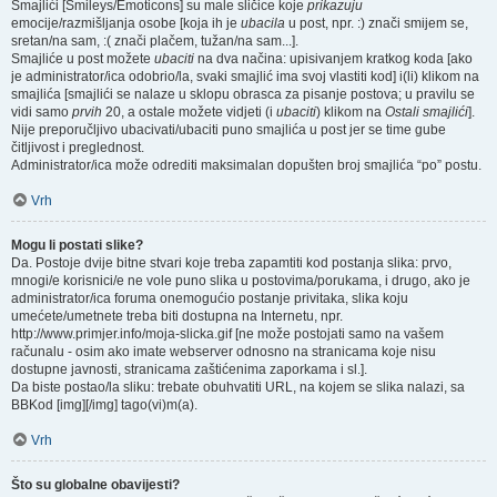
Smajlići [Smileys/Emoticons] su male sličice koje
prikazuju
emocije/razmišljanja osobe [koja ih je
ubacila
u post, npr. :) znači smijem se,
sretan/na sam, :( znači plačem, tužan/na sam...].
Smajliće u post možete
ubaciti
na dva načina: upisivanjem kratkog koda [ako
je administrator/ica odobrio/la, svaki smajlić ima svoj vlastiti kod] i(li) klikom na
smajlića [smajlići se nalaze u sklopu obrasca za pisanje postova; u pravilu se
vidi samo
prvih
20, a ostale možete vidjeti (i
ubaciti
) klikom na
Ostali smajlići
].
Nije preporučljivo ubacivati/ubaciti puno smajlića u post jer se time gube
čitljivost i preglednost.
Administrator/ica može odrediti maksimalan dopušten broj smajlića “po” postu.
Vrh
Mogu li postati slike?
Da. Postoje dvije bitne stvari koje treba zapamtiti kod postanja slika: prvo,
mnogi/e korisnici/e ne vole puno slika u postovima/porukama, i drugo, ako je
administrator/ica foruma onemogućio postanje privitaka, slika koju
umećete/umetnete treba biti dostupna na Internetu, npr.
http://www.primjer.info/moja-slicka.gif [ne može postojati samo na vašem
računalu - osim ako imate webserver odnosno na stranicama koje nisu
dostupne javnosti, stranicama zaštićenima zaporkama i sl.].
Da biste postao/la sliku: trebate obuhvatiti URL, na kojem se slika nalazi, sa
BBKod [img][/img] tago(vi)m(a).
Vrh
Što su globalne obavijesti?