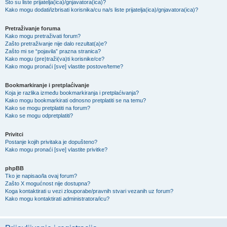
Što su liste prijatelja(ica)/gnjavatora(ica)?
Kako mogu dodati/izbrisati korisnika/cu na/s liste prijatelja(ica)/gnjavatora(ica)?
Pretraživanje foruma
Kako mogu pretraživati forum?
Zašto pretraživanje nije dalo rezultat(a)e?
Zašto mi se “pojavila” prazna stranica?
Kako mogu (pre)traži(va)ti korisnike/ce?
Kako mogu pronaći [sve] vlastite postove/teme?
Bookmarkiranje i pretplaćivanje
Koja je razlika između bookmarkiranja i pretplaćivanja?
Kako mogu bookmarkirati odnosno pretplatiti se na temu?
Kako se mogu pretplatiti na forum?
Kako se mogu odpretplatiti?
Privitci
Postanje kojih privitaka je dopušteno?
Kako mogu pronaći [sve] vlastite privitke?
phpBB
Tko je napisao/la ovaj forum?
Zašto X mogućnost nije dostupna?
Koga kontaktirati u vezi zlouporabe/pravnih stvari vezanih uz forum?
Kako mogu kontaktirati administratora/icu?