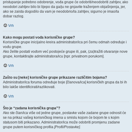
pristupanje potrebno odobrenje, vođa grupe će odobriti/neodobriti zahtjev, ako
neodobri zahtjev bilo bi lijepo da ga/ju ne gnjavite traženjem objašnjenja, jer,
ako se zaista dogodilo da vam je neodobrio/la zahtjev, sigurno je imao/la
dobar razlog.
Vrh
Kako mogu postati vođa korisničke grupe?
Korisničke grupe inicijalno kreira administrator/ica pri čemu odmah određuje i
vođu grupe.
Ako želite postati vođom već postojeće grupe ili, pak, (za)tražiti otvaranje nove
grupe, kontaktirajte administratora/icu [npr. privatnom porukom].
Vrh
Zašto su [neke] korisničke grupe prikazane različitim bojama?
Administrator/ica foruma određuje boje [članova/ica] korisničkih grupa da bi ih
bilo lakše identificirati/razlikovati.
Vrh
Što je “zadana korisnička grupa”?
Ako ste član/ica više od jedne grupe, postavke vaše zadane grupe odnosit će
se na prikaz vašeg korisničkog imena u smislu kojom će bojom te s kojim
statusom biti prikazano. Administrator/ica može odobriti promjenu zadane
grupe putem korisničkog profila
[Profil/Postavke]
.