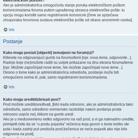
elektroničkom poštom?
Ako je administrator/ica omogućio/la slanje poruka elektroničkom poštom
korisnicima/ama foruma putem ugrađenog obrasca elektroničke pošte: tu
opciju mogu koristiti samo registrirani/e korisnici/e [čime se sprječava
zlouporaba forumova sustava elektroničke pošte od strane anonimnih osoba].
Vrh
Postanje
Kako mogu postati [objaviti] temu/post na forum(u)?
Kliknete na odgovarajući gumb na forumu/temi [npr.
nova tema
,
odgovorite
...].
Radnje koje (ne)možete raditi su uvijek prikazane na dnu ekrana foruma/teme
[npr.
Možete započinjati nove teme
,
Ne možete započinjati nove teme
...].
Ovisno o tome kako je administrator/ica odredio/la, postanje može biti
omogućeno svima ili, pak, samo registriranim korisnicima/ama.
Vrh
Kako mogu urediti/izbrisati post?
Post možete urediti/uređivati, [bilo kada odnosno, ako je administrator/ica tako
odredio/la, samo određeno vremensko razdoblje nakon postanja posta
odnosno uopće ne], klikom na gumb
uredi
.
Ako je u međuvremenu netko odgovorio na vaš post, a vi ga naknadno uredite,
primijetit ćete da se “u postu pojavila” rečenica koja govori o tome koliko ste
puta i kada zadnji put uredio/la post [rečenica se neće pojaviti ako nije bilo
odgovora na post].