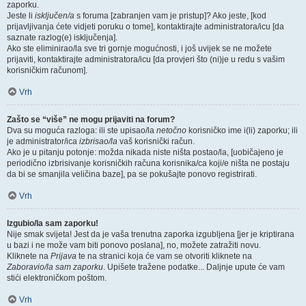
zaporku.
Jeste li
isključen/a
s foruma [zabranjen vam je pristup]? Ako jeste, [kod
prijavljivanja ćete vidjeti poruku o tome], kontaktirajte administratora/icu [da
saznate razlog(e) isključenja].
Ako ste eliminirao/la sve tri gornje mogućnosti, i još uvijek se ne možete
prijaviti, kontaktirajte administratora/icu [da provjeri što (ni)je u redu s vašim
korisničkim računom].
Vrh
Zašto se “više” ne mogu prijaviti na forum?
Dva su moguća razloga: ili ste upisao/la
netočno
korisničko ime i(li) zaporku; ili
je administrator/ica
izbrisao/la
vaš korisnički račun.
Ako je u pitanju potonje: možda nikada niste ništa postao/la, [uobičajeno je
periodično izbrisivanje korisničkih računa korisnika/ca koji/e ništa ne postaju
da bi se smanjila veličina baze], pa se pokušajte ponovo registrirati.
Vrh
Izgubio/la sam zaporku!
Nije smak svijeta! Jest da je vaša trenutna zaporka izgubljena [jer je kriptirana
u bazi i ne može vam biti ponovo poslana], no, možete zatražiti novu.
Kliknete na
Prijava
te na stranici koja će vam se otvoriti kliknete na
Zaboravio/la sam zaporku
. Upišete tražene podatke... Daljnje upute će vam
stići elektroničkom poštom.
Vrh