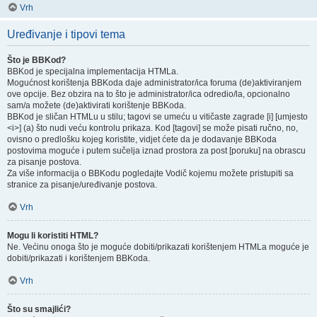
Vrh
Uređivanje i tipovi tema
Što je BBKod?
BBKod je specijalna implementacija HTMLa.
Mogućnost korištenja BBKoda daje administrator/ica foruma (de)aktiviranjem
ove opcije. Bez obzira na to što je administrator/ica odredio/la, opcionalno
sam/a možete (de)aktivirati korištenje BBKoda.
BBKod je sličan HTMLu u stilu; tagovi se umeću u vitičaste zagrade [i] [umjesto
<i>] (a) što nudi veću kontrolu prikaza. Kod [tagovi] se može pisati ručno, no,
ovisno o predlošku kojeg koristite, vidjet ćete da je dodavanje BBKoda
postovima moguće i putem sučelja iznad prostora za post [poruku] na obrascu
za pisanje postova.
Za više informacija o BBKodu pogledajte Vodič kojemu možete pristupiti sa
stranice za pisanje/uređivanje postova.
Vrh
Mogu li koristiti HTML?
Ne. Većinu onoga što je moguće dobiti/prikazati korištenjem HTMLa moguće je
dobiti/prikazati i korištenjem BBKoda.
Vrh
Što su smajlići?