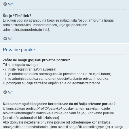
Vrh
Što je “Tim” link?
Link koji vodi na stranicu na kojoj se nalazi lista “osoblja” foruma [popis
administratora/ica i moderatora/ica, koje grupe/forume
administriraju/moderiraju i sl.].
Vrh
Privatne poruke
Zašto ne mogu [po]slati privatne poruke?
Tri su moguća razloga:
- ili niste registriran(a)/prijavljen(a);
- ili je administrator/ica onemogućio/la privatne poruke za cijeli forum;
- ili je administrator/ica vama onemogućio/la slanje privatnih poruka.
U potonjem slučaju zatražite objašnjenje od administratora/ice.
Vrh
Kako onemogućiti pojedine korisnike/ce da mi šalju privatne poruke?
U korisničkom profilu
[Profil/Postavke]
, postavljanjem pravila, možete
blokirati/onemogućiti korisnika(e)/cu(e) da vam šalje(u) privatne poruke
[poruke će automatski biti izbrisane].
Ako dobivate neželjene privatne poruke od određenog/e korisnika/ce,
obavijestite administratora/icu [ima ovlasti spriječiti korisnika(e)/cu(e) u slanju