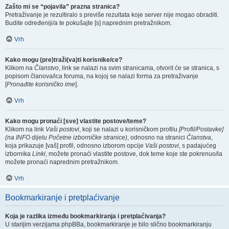
Zašto mi se “pojavila” prazna stranica?
Pretraživanje je rezultiralo s previše rezultata koje server nije mogao obraditi.
Budite određeniji/a te pokušajte [s] naprednim pretražnikom.
Vrh
Kako mogu (pre)traži(va)ti korisnike/ce?
Klikom na
Članstvo
, link se nalazi na svim stranicama, otvorit će se stranica, s
popisom članova/ica foruma, na kojoj se nalazi forma za pretraživanje
[
Pronađite korisničko ime
].
Vrh
Kako mogu pronaći [sve] vlastite postove/teme?
Klikom na link
Vaši postovi
, koji se nalazi u korisničkom profilu
[Profil/Postavke]
(na INFO dijelu Početne izborničke stranice)
, odnosno na stranici
Članstva
,
koja prikazuje [vaš] profil, odnosno izborom opcije
Vaši postovi
, s padajućeg
izbornika
Linki
, možete pronaći vlastite postove, dok teme koje ste pokrenuo/la
možete pronaći naprednim pretražnikom.
Vrh
Bookmarkiranje i pretplaćivanje
Koja je razlika između bookmarkiranja i pretplaćivanja?
U starijim verzijama phpBBa, bookmarkiranje je bilo slično bookmarkiranju