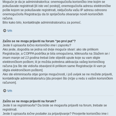
Moguće je da je administrator/ica: onemogućio/la korisničko ime kojim se
pokušavate registrirati [ili isto već postoji], onemogućio/la adresu elektroničke
pošte kojom se pokušavate registrirati, isključio/la vašu IP adresu odnosno
onemogućio/la Registraciju da bi spriječio/la otvaranje novih korisničkih
računa.
Bilo kako bilo, kontaktirajte administratora/icu za pomoć.
Vrh
Zašto se ne mogu prijaviti na forum “po prvi put”?
Jeste li upisao/la točno
korisničko ime
i
zaporku
?
Ako jeste, dogodila se jedna od dvije moguće stvari: ako ste prilikom
Registracije, a COPPA podrška je bila omogućena, kliknuo/la na
Slažem se i
imam manje od 13 godina
trebat ćete slijediti upute koje su vam stigle
elektroničkom poštom; ili je možda potrebna aktivacija vašeg korisničkog
računa [za što ste vidio/la obavijest ili prilikom same Registracije ili vam je
stigla elektroničkom poštom].
Ako ste eliminirao/la obje gornje mogućnosti, i još uvijek se ne možete prijaviti,
kontaktirajte administratora/icu [da provjeri što (ni)je u redu s vašim korisničkim
računom].
Vrh
Zašto se ne mogu prijaviti na forum?
Jeste li se
registrirao/la
? Da biste se mogao/la prijaviti na forum, trebate se
registrirati.
Jeste li upisao/la
točne podatke
za prijavljivanje? Provjerite korisničko ime i