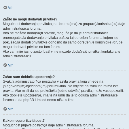
Vrh
Zašto ne mogu dodavati privitke?
Mogućnost dodavanja privitaka, na forumu(ima) za grupu(e)/korisnika(cu) daje
administrator/ica foruma.
Ako ne možete doda(va)ti privitke, moguće je da je administrator/ica
onemogućio/la dodavanje privitaka baš za taj određen forum na kojem ste
pokušao/la dodati privitak/ke odnosno da samo određeni/e korisnici(e)/grupe
mogu dodavati privitke na tom forumu.
Ako vam nije jasno zašto [baš] vi ne možete doda(va)ti privitke, kontaktirajte
administratora/icu.
Vrh
Zašto sam dobio/la upozorenje?
Svaki/a administrator/ica postavlja vlastita pravila koja vrijede na
[njegovom(im)/njezinom(im)] forumu/ima. Ne vrijede na svim forumima ista
pravila. Ako misli da ste prekršio/la [jedno od/više] pravila, može vas upozoriti.
Ako dobijete upozorenje, imajte na umu da je to odluka administratora/ice
foruma te da phpBB Limited nema ništa s time.
Vrh
Kako mogu prijaviti post?
Mogućnost prijave post(ov)a daje administrator/ica foruma.