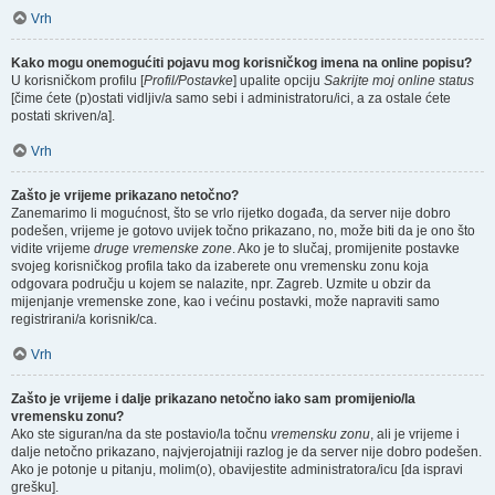
Vrh
Kako mogu onemogućiti pojavu mog korisničkog imena na online popisu?
U korisničkom profilu [
Profil/Postavke
] upalite opciju
Sakrijte moj online status
[čime ćete (p)ostati vidljiv/a samo sebi i administratoru/ici, a za ostale ćete
postati skriven/a].
Vrh
Zašto je vrijeme prikazano netočno?
Zanemarimo li mogućnost, što se vrlo rijetko događa, da server nije dobro
podešen, vrijeme je gotovo uvijek točno prikazano, no, može biti da je ono što
vidite vrijeme
druge vremenske zone
. Ako je to slučaj, promijenite postavke
svojeg korisničkog profila tako da izaberete onu vremensku zonu koja
odgovara području u kojem se nalazite, npr. Zagreb. Uzmite u obzir da
mijenjanje vremenske zone, kao i većinu postavki, može napraviti samo
registrirani/a korisnik/ca.
Vrh
Zašto je vrijeme i dalje prikazano netočno iako sam promijenio/la
vremensku zonu?
Ako ste siguran/na da ste postavio/la točnu
vremensku zonu
, ali je vrijeme i
dalje netočno prikazano, najvjerojatniji razlog je da server nije dobro podešen.
Ako je potonje u pitanju, molim(o), obavijestite administratora/icu [da ispravi
grešku].