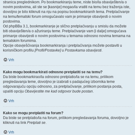
stranica preglednikom. Po bookmarkiranju teme, niste bio/la obaviješten/a o
novim postovima, ali ste se [kasnije] mogao/la vratiti na temu bez traženja iste,
dovoljno je bilo kliknuti na nju na popisu bookmarkiranih tema. Pretplaćivanje
na temu/tematski forum omogućavalo vam je primanje obavijesti o novim
postovima.
Od phpBBa 3.1, bookmarkiranje je slično pretplaćivanju u smislu da možete
biti obaviješten/a o ažuriranju teme. Pretplaćivanje vam [i dalje] omogućava
primanje obavijesti o novim postovima u temama odnosno novima temama na
tematskim forumima.
Opcije obavješćivanja bookmarkiranja i pretplaćivanja možete postaviti u
korisničkom profilu
[Profil/Postavke]
u
Postavkama obavijesti
.
Vrh
Kako mogu bookmarkirati odnosno pretplatiti se na temu?
Da biste bookmarkirao/la odnosno pretplatio/la se na temu, prilikom
pregledavanja teme, dovoljno je izabrati s padajućeg izbornika teme
odgovarajuću opciju odnosno, za pretplaćivanje, prilikom postanja posta,
upaliti opciju
Obavijestite me kad odgovor bude postan
.
Vrh
Kako se mogu pretplatiti na forum?
Da biste se pretplatio/la na forum, prilikom pregledavanja foruma, dovoljno je
kliknuti na link
Pretplati se
.
Vrh