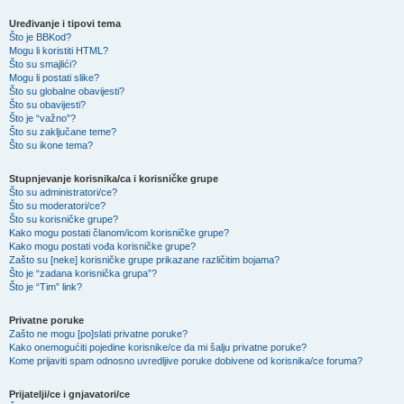
Uređivanje i tipovi tema
Što je BBKod?
Mogu li koristiti HTML?
Što su smajlići?
Mogu li postati slike?
Što su globalne obavijesti?
Što su obavijesti?
Što je “važno”?
Što su zaključane teme?
Što su ikone tema?
Stupnjevanje korisnika/ca i korisničke grupe
Što su administratori/ce?
Što su moderatori/ce?
Što su korisničke grupe?
Kako mogu postati članom/icom korisničke grupe?
Kako mogu postati vođa korisničke grupe?
Zašto su [neke] korisničke grupe prikazane različitim bojama?
Što je “zadana korisnička grupa”?
Što je “Tim” link?
Privatne poruke
Zašto ne mogu [po]slati privatne poruke?
Kako onemogućiti pojedine korisnike/ce da mi šalju privatne poruke?
Kome prijaviti spam odnosno uvredljive poruke dobivene od korisnika/ce foruma?
Prijatelji/ce i gnjavatori/ce