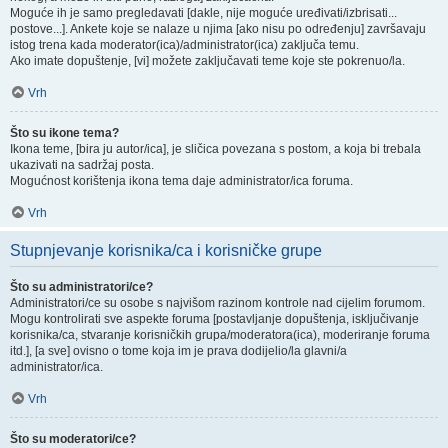
Moguće ih je samo pregledavati [dakle, nije moguće uređivati/izbrisati...
postove...]. Ankete koje se nalaze u njima [ako nisu po određenju] završavaju
istog trena kada moderator(ica)/administrator(ica) zaključa temu.
Ako imate dopuštenje, [vi] možete zaključavati teme koje ste pokrenuo/la.
Vrh
Što su ikone tema?
Ikona teme, [bira ju autor/ica], je sličica povezana s postom, a koja bi trebala
ukazivati na sadržaj posta.
Mogućnost korištenja ikona tema daje administrator/ica foruma.
Vrh
Stupnjevanje korisnika/ca i korisničke grupe
Što su administratori/ce?
Administratori/ce su osobe s najvišom razinom kontrole nad cijelim forumom.
Mogu kontrolirati sve aspekte foruma [postavljanje dopuštenja, isključivanje
korisnika/ca, stvaranje korisničkih grupa/moderatora(ica), moderiranje foruma
itd.], [a sve] ovisno o tome koja im je prava dodijelio/la glavni/a
administrator/ica.
Vrh
Što su moderatori/ce?