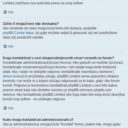
Limited zadržava sva autorska prava na ovaj softver.
Vrh
Zašto X mogućnost nije dostupna?
Ako smatrate da neka mogućnost treba biti dodana, posjetite
phpBB Centar Ideja
, (a) gdje možete vidjeti [i glasovati za] već predložene
ideje i(li) predložiti vlastite.
Vrh
Koga kontaktirati u vezi zlouporabe/pravnih stvari vezanih uz forum?
Kontaktirajte administratora(e)/icu(e) foruma. Ako ga/ju/ih ne možete (pro)naći,
kontaktirajte moderatora(e)/icu(e) foruma i njih pitajte koga biste trebao/la
pitati. Ako i dalje ne dobijete odgovor, kontaktirajte vlasnika/cu domene [
whois lookup
] ili pružatelja usluga. phpBB Limited nema apsolutno nikakvu
kontrolu i ne može ni u kojem slučaju odgovarati za to kako, gdje i tko forum
koristi. Potpuno je besmisleno kontaktirati phpBB Limited u vezi bilo kakve
pravne stvari koja nije direktno vezana uz phpBB odnosno phpbb.com
stranice. Ako kontaktirate phpBB Limited oko toga kako bilo koja treća stran(k)a
koristi ovaj softver - ne očekujte odgovor.
Vrh
Kako mogu kontaktirati administratora/icu?
Ako je administrator/ica omogućio/la “Kontakt” formu, putem iste, mogu ga/ju