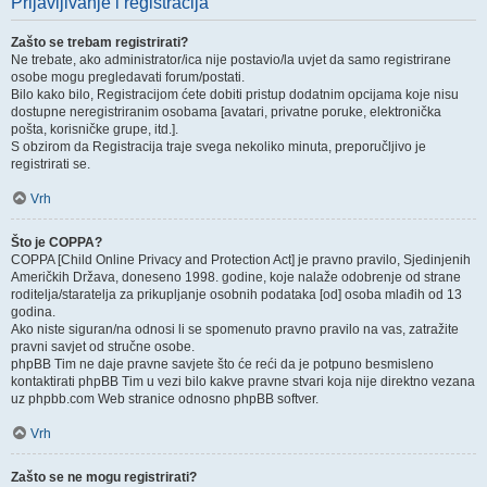
Prijavljivanje i registracija
Zašto se trebam registrirati?
Ne trebate, ako administrator/ica nije postavio/la uvjet da samo registrirane
osobe mogu pregledavati forum/postati.
Bilo kako bilo, Registracijom ćete dobiti pristup dodatnim opcijama koje nisu
dostupne neregistriranim osobama [avatari, privatne poruke, elektronička
pošta, korisničke grupe, itd.].
S obzirom da Registracija traje svega nekoliko minuta, preporučljivo je
registrirati se.
Vrh
Što je COPPA?
COPPA [Child Online Privacy and Protection Act] je pravno pravilo, Sjedinjenih
Američkih Država, doneseno 1998. godine, koje nalaže odobrenje od strane
roditelja/staratelja za prikupljanje osobnih podataka [od] osoba mlađih od 13
godina.
Ako niste siguran/na odnosi li se spomenuto pravno pravilo na vas, zatražite
pravni savjet od stručne osobe.
phpBB Tim ne daje pravne savjete što će reći da je potpuno besmisleno
kontaktirati phpBB Tim u vezi bilo kakve pravne stvari koja nije direktno vezana
uz phpbb.com Web stranice odnosno phpBB softver.
Vrh
Zašto se ne mogu registrirati?