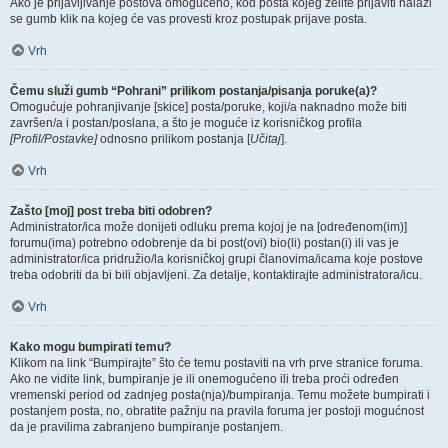
Ako je prijavljivanje postova omogućeno, kod posta kojeg želite prijaviti nalazi
se gumb klik na kojeg će vas provesti kroz postupak prijave posta.
Vrh
Čemu služi gumb “Pohrani” prilikom postanja/pisanja poruke(a)?
Omogućuje pohranjivanje [skice] posta/poruke, koji/a naknadno može biti
završen/a i postan/poslana, a što je moguće iz korisničkog profila
[Profil/Postavke]
odnosno prilikom postanja [
Učitaj
].
Vrh
Zašto [moj] post treba biti odobren?
Administrator/ica može donijeti odluku prema kojoj je na [određenom(im)]
forumu(ima) potrebno odobrenje da bi post(ovi) bio(li) postan(i) ili vas je
administrator/ica pridružio/la korisničkoj grupi članovima/icama koje postove
treba odobriti da bi bili objavljeni. Za detalje, kontaktirajte administratora/icu.
Vrh
Kako mogu bumpirati temu?
Klikom na link “Bumpirajte” što će temu postaviti na vrh prve stranice foruma.
Ako ne vidite link, bumpiranje je ili onemogućeno ili treba proći određen
vremenski period od zadnjeg posta(nja)/bumpiranja. Temu možete bumpirati i
postanjem posta, no, obratite pažnju na pravila foruma jer postoji mogućnost
da je pravilima zabranjeno bumpiranje postanjem.