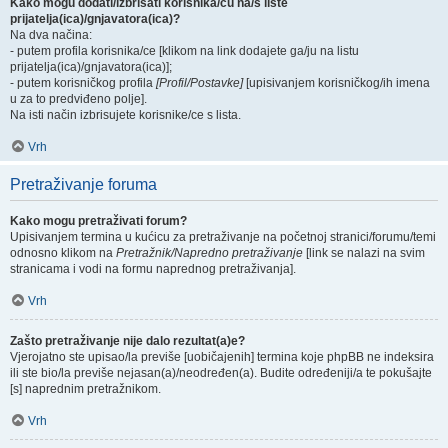
Kako mogu dodati/izbrisati korisnika/cu na/s liste
prijatelja(ica)/gnjavatora(ica)?
Na dva načina:
- putem profila korisnika/ce [klikom na link dodajete ga/ju na listu
prijatelja(ica)/gnjavatora(ica)];
- putem korisničkog profila
[Profil/Postavke]
[upisivanjem korisničkog/ih imena
u za to predviđeno polje].
Na isti način izbrisujete korisnike/ce s lista.
Vrh
Pretraživanje foruma
Kako mogu pretraživati forum?
Upisivanjem termina u kućicu za pretraživanje na početnoj stranici/forumu/temi
odnosno klikom na
Pretražnik/Napredno pretraživanje
[link se nalazi na svim
stranicama i vodi na formu naprednog pretraživanja].
Vrh
Zašto pretraživanje nije dalo rezultat(a)e?
Vjerojatno ste upisao/la previše [uobičajenih] termina koje phpBB ne indeksira
ili ste bio/la previše nejasan(a)/neodređen(a). Budite određeniji/a te pokušajte
[s] naprednim pretražnikom.
Vrh