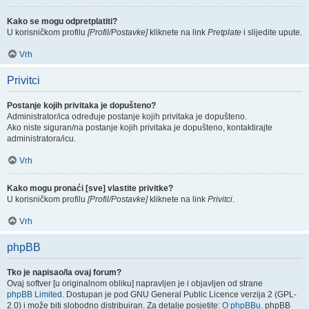
Kako se mogu odpretplatiti?
U korisničkom profilu
[Profil/Postavke]
kliknete na link
Pretplate
i slijedite upute.
Vrh
Privitci
Postanje kojih privitaka je dopušteno?
Administrator/ica određuje postanje kojih privitaka je dopušteno.
Ako niste siguran/na postanje kojih privitaka je dopušteno, kontaktirajte
administratora/icu.
Vrh
Kako mogu pronaći [sve] vlastite privitke?
U korisničkom profilu
[Profil/Postavke]
kliknete na link
Privitci
.
Vrh
phpBB
Tko je napisao/la ovaj forum?
Ovaj softver [u originalnom obliku] napravljen je i objavljen od strane
phpBB Limited
. Dostupan je pod GNU General Public Licence verzija 2 (GPL-
2.0) i može biti slobodno distribuiran. Za detalje posjetite:
O phpBBu
. phpBB