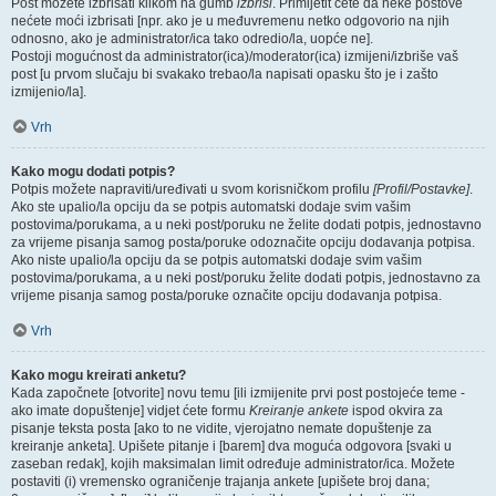
Post možete izbrisati klikom na gumb
izbriši
. Primijetit ćete da neke postove
nećete moći izbrisati [npr. ako je u međuvremenu netko odgovorio na njih
odnosno, ako je administrator/ica tako odredio/la, uopće ne].
Postoji mogućnost da administrator(ica)/moderator(ica) izmijeni/izbriše vaš
post [u prvom slučaju bi svakako trebao/la napisati opasku što je i zašto
izmijenio/la].
Vrh
Kako mogu dodati potpis?
Potpis možete napraviti/uređivati u svom korisničkom profilu
[Profil/Postavke]
.
Ako ste upalio/la opciju da se potpis automatski dodaje svim vašim
postovima/porukama, a u neki post/poruku ne želite dodati potpis, jednostavno
za vrijeme pisanja samog posta/poruke odoznačite opciju dodavanja potpisa.
Ako niste upalio/la opciju da se potpis automatski dodaje svim vašim
postovima/porukama, a u neki post/poruku želite dodati potpis, jednostavno za
vrijeme pisanja samog posta/poruke označite opciju dodavanja potpisa.
Vrh
Kako mogu kreirati anketu?
Kada započnete [otvorite] novu temu [ili izmijenite prvi post postojeće teme -
ako imate dopuštenje] vidjet ćete formu
Kreiranje ankete
ispod okvira za
pisanje teksta posta [ako to ne vidite, vjerojatno nemate dopuštenje za
kreiranje anketa]. Upišete pitanje i [barem] dva moguća odgovora [svaki u
zaseban redak], kojih maksimalan limit određuje administrator/ica. Možete
postaviti (i) vremensko ograničenje trajanja ankete [upišete broj dana;