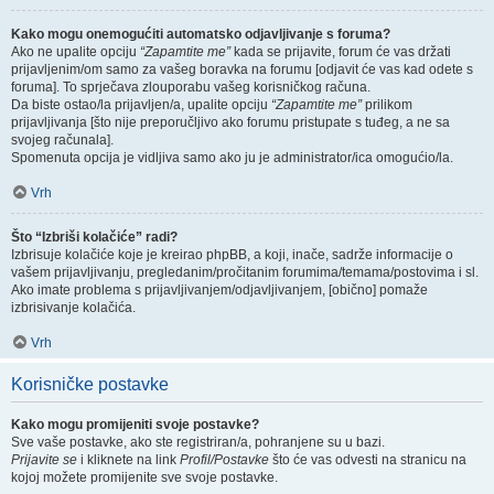
Kako mogu onemogućiti automatsko odjavljivanje s foruma?
Ako ne upalite opciju
“Zapamtite me”
kada se prijavite, forum će vas držati
prijavljenim/om samo za vašeg boravka na forumu [odjavit će vas kad odete s
foruma]. To sprječava zlouporabu vašeg korisničkog računa.
Da biste ostao/la prijavljen/a, upalite opciju
“Zapamtite me”
prilikom
prijavljivanja [što nije preporučljivo ako forumu pristupate s tuđeg, a ne sa
svojeg računala].
Spomenuta opcija je vidljiva samo ako ju je administrator/ica omogućio/la.
Vrh
Što “Izbriši kolačiće” radi?
Izbrisuje kolačiće koje je kreirao phpBB, a koji, inače, sadrže informacije o
vašem prijavljivanju, pregledanim/pročitanim forumima/temama/postovima i sl.
Ako imate problema s prijavljivanjem/odjavljivanjem, [obično] pomaže
izbrisivanje kolačića.
Vrh
Korisničke postavke
Kako mogu promijeniti svoje postavke?
Sve vaše postavke, ako ste registriran/a, pohranjene su u bazi.
Prijavite se
i kliknete na link
Profil/Postavke
što će vas odvesti na stranicu na
kojoj možete promijenite sve svoje postavke.