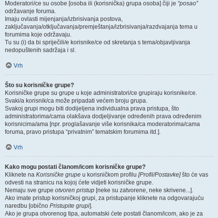
Moderatori/ce su osobe [osoba ili (korisnička) grupa osoba] čiji je
“posao”
održavanje foruma.
Imaju ovlasti mijenjanja/izbrisivanja postova,
zaključavanja/otključavanja/premještanja/izbrisivanja/razdvajanja tema u
forumima koje održavaju.
Tu su (i) da bi spriječili/e korisnike/ce od skretanja s tema/objavljivanja
nedopuštenih sadržaja i sl.
Vrh
Što su korisničke grupe?
Korisničke grupe su grupe u koje administratori/ce grupiraju korisnike/ce.
Svaki/a korisnik/ca može pripadati većem broju grupa.
Svakoj grupi mogu biti dodijeljena individualna prava pristupa, što
administratorima/cama olakšava dodjeljivanje određenih prava određenim
korisnicima/ama [npr. proglašavanje više korisnika/ca moderatorima/cama
foruma, pravo pristupa “privatnim” tematskim forumima itd.].
Vrh
Kako mogu postati članom/icom korisničke grupe?
Kliknete na
Korisničke grupe
u korisničkom profilu
[Profil/Postavke]
što će vas
odvesti na stranicu na kojoj ćete vidjeti korisničke grupe.
Nemaju sve grupe
otvoren pristup
[neke su zatvorene, neke skrivene...].
Ako imate pristup korisničkoj grupi, za pristupanje kliknete na odgovarajuću
naredbu [obično
Pristupite grupi
].
Ako je grupa otvorenog tipa, automatski ćete postati članom/icom, ako je za