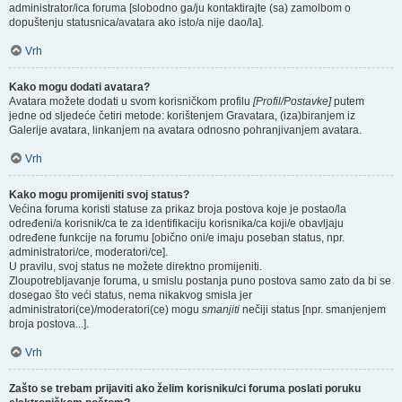
administrator/ica foruma [slobodno ga/ju kontaktirajte (sa) zamolbom o
dopuštenju statusnica/avatara ako isto/a nije dao/la].
Vrh
Kako mogu dodati avatara?
Avatara možete dodati u svom korisničkom profilu
[Profil/Postavke]
putem
jedne od sljedeće četiri metode: korištenjem Gravatara, (iza)biranjem iz
Galerije avatara, linkanjem na avatara odnosno pohranjivanjem avatara.
Vrh
Kako mogu promijeniti svoj status?
Većina foruma koristi statuse za prikaz broja postova koje je postao/la
određeni/a korisnik/ca te za identifikaciju korisnika/ca koji/e obavljaju
određene funkcije na forumu [obično oni/e imaju poseban status, npr.
administratori/ce, moderatori/ce].
U pravilu, svoj status ne možete direktno promijeniti.
Zloupotrebljavanje foruma, u smislu postanja puno postova samo zato da bi se
dosegao što veći status, nema nikakvog smisla jer
administratori(ce)/moderatori(ce) mogu
smanjiti
nečiji status [npr. smanjenjem
broja postova...].
Vrh
Zašto se trebam prijaviti ako želim korisniku/ci foruma poslati poruku