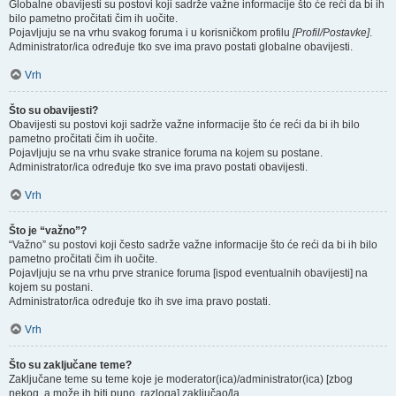
Globalne obavijesti su postovi koji sadrže važne informacije što će reći da bi ih
bilo pametno pročitati čim ih uočite.
Pojavljuju se na vrhu svakog foruma i u korisničkom profilu
[Profil/Postavke]
.
Administrator/ica određuje tko sve ima pravo postati globalne obavijesti.
Vrh
Što su obavijesti?
Obavijesti su postovi koji sadrže važne informacije što će reći da bi ih bilo
pametno pročitati čim ih uočite.
Pojavljuju se na vrhu svake stranice foruma na kojem su postane.
Administrator/ica određuje tko sve ima pravo postati obavijesti.
Vrh
Što je “važno”?
“Važno” su postovi koji često sadrže važne informacije što će reći da bi ih bilo
pametno pročitati čim ih uočite.
Pojavljuju se na vrhu prve stranice foruma [ispod eventualnih obavijesti] na
kojem su postani.
Administrator/ica određuje tko ih sve ima pravo postati.
Vrh
Što su zaključane teme?
Zaključane teme su teme koje je moderator(ica)/administrator(ica) [zbog
nekog, a može ih biti puno, razloga] zaključao/la.