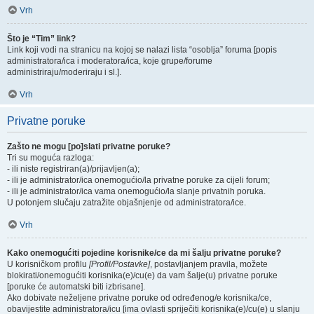
Vrh
Što je “Tim” link?
Link koji vodi na stranicu na kojoj se nalazi lista “osoblja” foruma [popis
administratora/ica i moderatora/ica, koje grupe/forume
administriraju/moderiraju i sl.].
Vrh
Privatne poruke
Zašto ne mogu [po]slati privatne poruke?
Tri su moguća razloga:
- ili niste registriran(a)/prijavljen(a);
- ili je administrator/ica onemogućio/la privatne poruke za cijeli forum;
- ili je administrator/ica vama onemogućio/la slanje privatnih poruka.
U potonjem slučaju zatražite objašnjenje od administratora/ice.
Vrh
Kako onemogućiti pojedine korisnike/ce da mi šalju privatne poruke?
U korisničkom profilu
[Profil/Postavke]
, postavljanjem pravila, možete
blokirati/onemogućiti korisnika(e)/cu(e) da vam šalje(u) privatne poruke
[poruke će automatski biti izbrisane].
Ako dobivate neželjene privatne poruke od određenog/e korisnika/ce,
obavijestite administratora/icu [ima ovlasti spriječiti korisnika(e)/cu(e) u slanju