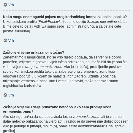
Vrh
Kako mogu onemogućiti pojavu mog korisničkog imena na online popisu?
U korisničkom profilu [
Profil/Postavke
] upalite opciju
Sakrijte moj online status
[čime ćete (p)ostati vidljiv/a samo sebi i administratoru/ici, a za ostale ćete
postati skriven/a].
Vrh
Zašto je vrijeme prikazano netočno?
Zanemarimo li mogućnost, što se vrlo rijetko događa, da server nije dobro
podešen, vrijeme je gotovo uvijek točno prikazano, no, može biti da je ono što
vidite vrijeme
druge vremenske zone
. Ako je to slučaj, promijenite postavke
svojeg korisničkog profila tako da izaberete onu vremensku zonu koja
odgovara području u kojem se nalazite, npr. Zagreb. Uzmite u obzir da
mijenjanje vremenske zone, kao i većinu postavki, može napraviti samo
registrirani/a korisnik/ca.
Vrh
Zašto je vrijeme i dalje prikazano netočno iako sam promijenio/la
vremensku zonu?
Ako ste siguran/na da ste postavio/la točnu
vremensku zonu
, ali je vrijeme i
dalje netočno prikazano, najvjerojatniji razlog je da server nije dobro podešen.
Ako je potonje u pitanju, molim(o), obavijestite administratora/icu [da ispravi
grešku].