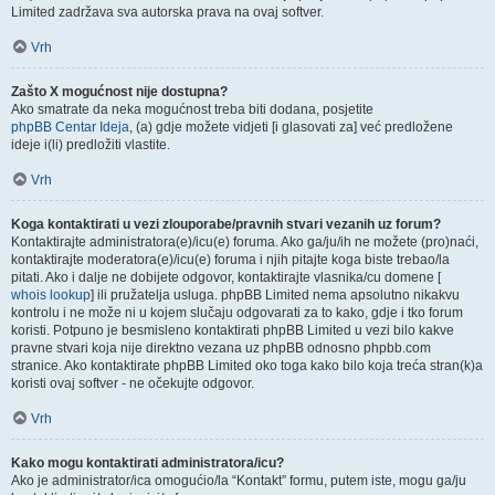
Limited zadržava sva autorska prava na ovaj softver.
Vrh
Zašto X mogućnost nije dostupna?
Ako smatrate da neka mogućnost treba biti dodana, posjetite
phpBB Centar Ideja
, (a) gdje možete vidjeti [i glasovati za] već predložene
ideje i(li) predložiti vlastite.
Vrh
Koga kontaktirati u vezi zlouporabe/pravnih stvari vezanih uz forum?
Kontaktirajte administratora(e)/icu(e) foruma. Ako ga/ju/ih ne možete (pro)naći,
kontaktirajte moderatora(e)/icu(e) foruma i njih pitajte koga biste trebao/la
pitati. Ako i dalje ne dobijete odgovor, kontaktirajte vlasnika/cu domene [
whois lookup
] ili pružatelja usluga. phpBB Limited nema apsolutno nikakvu
kontrolu i ne može ni u kojem slučaju odgovarati za to kako, gdje i tko forum
koristi. Potpuno je besmisleno kontaktirati phpBB Limited u vezi bilo kakve
pravne stvari koja nije direktno vezana uz phpBB odnosno phpbb.com
stranice. Ako kontaktirate phpBB Limited oko toga kako bilo koja treća stran(k)a
koristi ovaj softver - ne očekujte odgovor.
Vrh
Kako mogu kontaktirati administratora/icu?
Ako je administrator/ica omogućio/la “Kontakt” formu, putem iste, mogu ga/ju