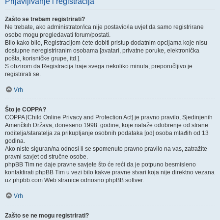
Prijavljivanje i registracija
Zašto se trebam registrirati?
Ne trebate, ako administrator/ica nije postavio/la uvjet da samo registrirane
osobe mogu pregledavati forum/postati.
Bilo kako bilo, Registracijom ćete dobiti pristup dodatnim opcijama koje nisu
dostupne neregistriranim osobama [avatari, privatne poruke, elektronička
pošta, korisničke grupe, itd.].
S obzirom da Registracija traje svega nekoliko minuta, preporučljivo je
registrirati se.
Vrh
Što je COPPA?
COPPA [Child Online Privacy and Protection Act] je pravno pravilo, Sjedinjenih
Američkih Država, doneseno 1998. godine, koje nalaže odobrenje od strane
roditelja/staratelja za prikupljanje osobnih podataka [od] osoba mlađih od 13
godina.
Ako niste siguran/na odnosi li se spomenuto pravno pravilo na vas, zatražite
pravni savjet od stručne osobe.
phpBB Tim ne daje pravne savjete što će reći da je potpuno besmisleno
kontaktirati phpBB Tim u vezi bilo kakve pravne stvari koja nije direktno vezana
uz phpbb.com Web stranice odnosno phpBB softver.
Vrh
Zašto se ne mogu registrirati?