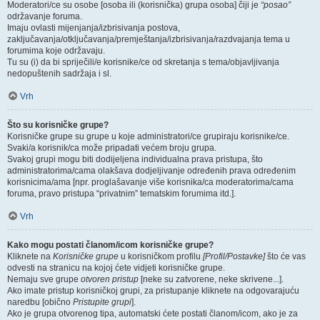
Moderatori/ce su osobe [osoba ili (korisnička) grupa osoba] čiji je
“posao”
održavanje foruma.
Imaju ovlasti mijenjanja/izbrisivanja postova,
zaključavanja/otključavanja/premještanja/izbrisivanja/razdvajanja tema u
forumima koje održavaju.
Tu su (i) da bi spriječili/e korisnike/ce od skretanja s tema/objavljivanja
nedopuštenih sadržaja i sl.
Vrh
Što su korisničke grupe?
Korisničke grupe su grupe u koje administratori/ce grupiraju korisnike/ce.
Svaki/a korisnik/ca može pripadati većem broju grupa.
Svakoj grupi mogu biti dodijeljena individualna prava pristupa, što
administratorima/cama olakšava dodjeljivanje određenih prava određenim
korisnicima/ama [npr. proglašavanje više korisnika/ca moderatorima/cama
foruma, pravo pristupa “privatnim” tematskim forumima itd.].
Vrh
Kako mogu postati članom/icom korisničke grupe?
Kliknete na
Korisničke grupe
u korisničkom profilu
[Profil/Postavke]
što će vas
odvesti na stranicu na kojoj ćete vidjeti korisničke grupe.
Nemaju sve grupe
otvoren pristup
[neke su zatvorene, neke skrivene...].
Ako imate pristup korisničkoj grupi, za pristupanje kliknete na odgovarajuću
naredbu [obično
Pristupite grupi
].
Ako je grupa otvorenog tipa, automatski ćete postati članom/icom, ako je za