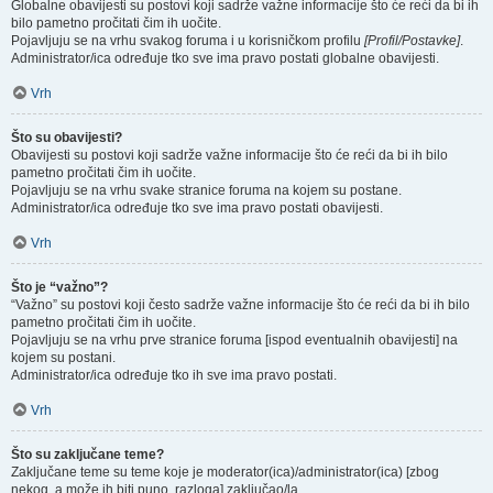
Globalne obavijesti su postovi koji sadrže važne informacije što će reći da bi ih
bilo pametno pročitati čim ih uočite.
Pojavljuju se na vrhu svakog foruma i u korisničkom profilu
[Profil/Postavke]
.
Administrator/ica određuje tko sve ima pravo postati globalne obavijesti.
Vrh
Što su obavijesti?
Obavijesti su postovi koji sadrže važne informacije što će reći da bi ih bilo
pametno pročitati čim ih uočite.
Pojavljuju se na vrhu svake stranice foruma na kojem su postane.
Administrator/ica određuje tko sve ima pravo postati obavijesti.
Vrh
Što je “važno”?
“Važno” su postovi koji često sadrže važne informacije što će reći da bi ih bilo
pametno pročitati čim ih uočite.
Pojavljuju se na vrhu prve stranice foruma [ispod eventualnih obavijesti] na
kojem su postani.
Administrator/ica određuje tko ih sve ima pravo postati.
Vrh
Što su zaključane teme?
Zaključane teme su teme koje je moderator(ica)/administrator(ica) [zbog
nekog, a može ih biti puno, razloga] zaključao/la.