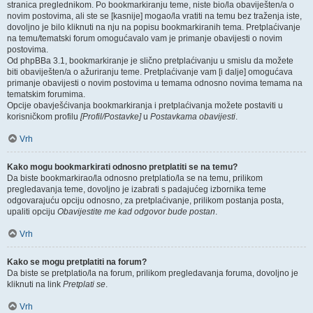
stranica preglednikom. Po bookmarkiranju teme, niste bio/la obaviješten/a o
novim postovima, ali ste se [kasnije] mogao/la vratiti na temu bez traženja iste,
dovoljno je bilo kliknuti na nju na popisu bookmarkiranih tema. Pretplaćivanje
na temu/tematski forum omogućavalo vam je primanje obavijesti o novim
postovima.
Od phpBBa 3.1, bookmarkiranje je slično pretplaćivanju u smislu da možete
biti obaviješten/a o ažuriranju teme. Pretplaćivanje vam [i dalje] omogućava
primanje obavijesti o novim postovima u temama odnosno novima temama na
tematskim forumima.
Opcije obavješćivanja bookmarkiranja i pretplaćivanja možete postaviti u
korisničkom profilu
[Profil/Postavke]
u
Postavkama obavijesti
.
Vrh
Kako mogu bookmarkirati odnosno pretplatiti se na temu?
Da biste bookmarkirao/la odnosno pretplatio/la se na temu, prilikom
pregledavanja teme, dovoljno je izabrati s padajućeg izbornika teme
odgovarajuću opciju odnosno, za pretplaćivanje, prilikom postanja posta,
upaliti opciju
Obavijestite me kad odgovor bude postan
.
Vrh
Kako se mogu pretplatiti na forum?
Da biste se pretplatio/la na forum, prilikom pregledavanja foruma, dovoljno je
kliknuti na link
Pretplati se
.
Vrh