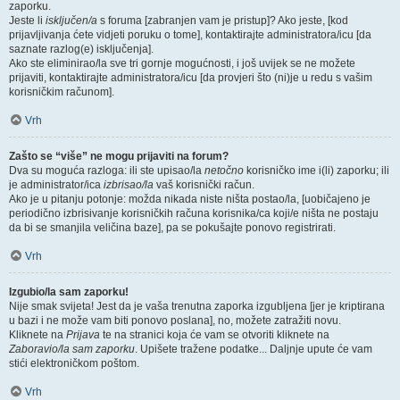
zaporku.
Jeste li
isključen/a
s foruma [zabranjen vam je pristup]? Ako jeste, [kod
prijavljivanja ćete vidjeti poruku o tome], kontaktirajte administratora/icu [da
saznate razlog(e) isključenja].
Ako ste eliminirao/la sve tri gornje mogućnosti, i još uvijek se ne možete
prijaviti, kontaktirajte administratora/icu [da provjeri što (ni)je u redu s vašim
korisničkim računom].
Vrh
Zašto se “više” ne mogu prijaviti na forum?
Dva su moguća razloga: ili ste upisao/la
netočno
korisničko ime i(li) zaporku; ili
je administrator/ica
izbrisao/la
vaš korisnički račun.
Ako je u pitanju potonje: možda nikada niste ništa postao/la, [uobičajeno je
periodično izbrisivanje korisničkih računa korisnika/ca koji/e ništa ne postaju
da bi se smanjila veličina baze], pa se pokušajte ponovo registrirati.
Vrh
Izgubio/la sam zaporku!
Nije smak svijeta! Jest da je vaša trenutna zaporka izgubljena [jer je kriptirana
u bazi i ne može vam biti ponovo poslana], no, možete zatražiti novu.
Kliknete na
Prijava
te na stranici koja će vam se otvoriti kliknete na
Zaboravio/la sam zaporku
. Upišete tražene podatke... Daljnje upute će vam
stići elektroničkom poštom.
Vrh