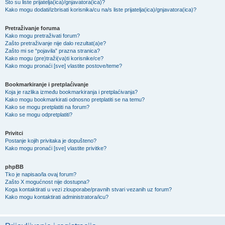
Što su liste prijatelja(ica)/gnjavatora(ica)?
Kako mogu dodati/izbrisati korisnika/cu na/s liste prijatelja(ica)/gnjavatora(ica)?
Pretraživanje foruma
Kako mogu pretraživati forum?
Zašto pretraživanje nije dalo rezultat(a)e?
Zašto mi se “pojavila” prazna stranica?
Kako mogu (pre)traži(va)ti korisnike/ce?
Kako mogu pronaći [sve] vlastite postove/teme?
Bookmarkiranje i pretplaćivanje
Koja je razlika između bookmarkiranja i pretplaćivanja?
Kako mogu bookmarkirati odnosno pretplatiti se na temu?
Kako se mogu pretplatiti na forum?
Kako se mogu odpretplatiti?
Privitci
Postanje kojih privitaka je dopušteno?
Kako mogu pronaći [sve] vlastite privitke?
phpBB
Tko je napisao/la ovaj forum?
Zašto X mogućnost nije dostupna?
Koga kontaktirati u vezi zlouporabe/pravnih stvari vezanih uz forum?
Kako mogu kontaktirati administratora/icu?