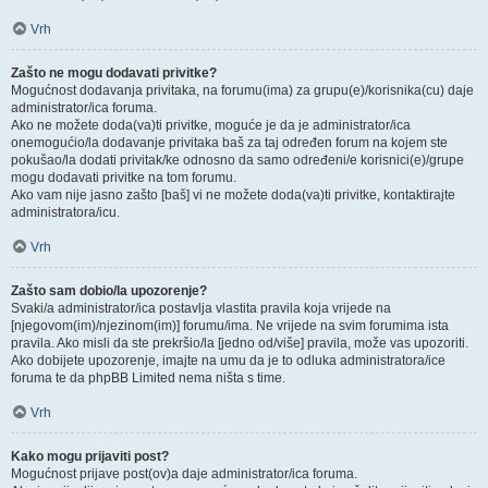
Vrh
Zašto ne mogu dodavati privitke?
Mogućnost dodavanja privitaka, na forumu(ima) za grupu(e)/korisnika(cu) daje
administrator/ica foruma.
Ako ne možete doda(va)ti privitke, moguće je da je administrator/ica
onemogućio/la dodavanje privitaka baš za taj određen forum na kojem ste
pokušao/la dodati privitak/ke odnosno da samo određeni/e korisnici(e)/grupe
mogu dodavati privitke na tom forumu.
Ako vam nije jasno zašto [baš] vi ne možete doda(va)ti privitke, kontaktirajte
administratora/icu.
Vrh
Zašto sam dobio/la upozorenje?
Svaki/a administrator/ica postavlja vlastita pravila koja vrijede na
[njegovom(im)/njezinom(im)] forumu/ima. Ne vrijede na svim forumima ista
pravila. Ako misli da ste prekršio/la [jedno od/više] pravila, može vas upozoriti.
Ako dobijete upozorenje, imajte na umu da je to odluka administratora/ice
foruma te da phpBB Limited nema ništa s time.
Vrh
Kako mogu prijaviti post?
Mogućnost prijave post(ov)a daje administrator/ica foruma.