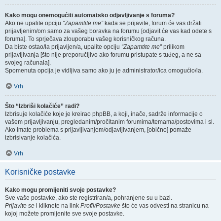
Kako mogu onemogućiti automatsko odjavljivanje s foruma?
Ako ne upalite opciju
“Zapamtite me”
kada se prijavite, forum će vas držati
prijavljenim/om samo za vašeg boravka na forumu [odjavit će vas kad odete s
foruma]. To sprječava zlouporabu vašeg korisničkog računa.
Da biste ostao/la prijavljen/a, upalite opciju
“Zapamtite me”
prilikom
prijavljivanja [što nije preporučljivo ako forumu pristupate s tuđeg, a ne sa
svojeg računala].
Spomenuta opcija je vidljiva samo ako ju je administrator/ica omogućio/la.
Vrh
Što “Izbriši kolačiće” radi?
Izbrisuje kolačiće koje je kreirao phpBB, a koji, inače, sadrže informacije o
vašem prijavljivanju, pregledanim/pročitanim forumima/temama/postovima i sl.
Ako imate problema s prijavljivanjem/odjavljivanjem, [obično] pomaže
izbrisivanje kolačića.
Vrh
Korisničke postavke
Kako mogu promijeniti svoje postavke?
Sve vaše postavke, ako ste registriran/a, pohranjene su u bazi.
Prijavite se
i kliknete na link
Profil/Postavke
što će vas odvesti na stranicu na
kojoj možete promijenite sve svoje postavke.