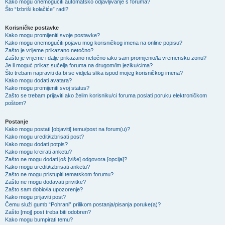
Kako mogu onemogućiti automatsko odjavljivanje s foruma?
Što “Izbriši kolačiće” radi?
Korisničke postavke
Kako mogu promijeniti svoje postavke?
Kako mogu onemogućiti pojavu mog korisničkog imena na online popisu?
Zašto je vrijeme prikazano netočno?
Zašto je vrijeme i dalje prikazano netočno iako sam promijenio/la vremensku zonu?
Je li moguć prikaz sučelja foruma na drugom/im jeziku/cima?
Što trebam napraviti da bi se vidjela slika ispod mojeg korisničkog imena?
Kako mogu dodati avatara?
Kako mogu promijeniti svoj status?
Zašto se trebam prijaviti ako želim korisniku/ci foruma poslati poruku elektroničkom
poštom?
Postanje
Kako mogu postati [objaviti] temu/post na forum(u)?
Kako mogu urediti/izbrisati post?
Kako mogu dodati potpis?
Kako mogu kreirati anketu?
Zašto ne mogu dodati još [više] odgovora [opcija]?
Kako mogu urediti/izbrisati anketu?
Zašto ne mogu pristupiti tematskom forumu?
Zašto ne mogu dodavati privitke?
Zašto sam dobio/la upozorenje?
Kako mogu prijaviti post?
Čemu služi gumb “Pohrani” prilikom postanja/pisanja poruke(a)?
Zašto [moj] post treba biti odobren?
Kako mogu bumpirati temu?