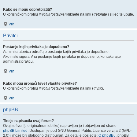
Kako se mogu odpretplatiti?
U korisničkom profilu
[Profil/Postavke]
kliknete na link
Pretplate
i slijedite upute.
Vrh
Privitci
Postanje kojih privitaka je dopušteno?
Administrator/ica određuje postanje kojih privitaka je dopušteno.
Ako niste siguran/na postanje kojih privitaka je dopušteno, kontaktirajte
administratora/icu.
Vrh
Kako mogu pronaći [sve] vlastite privitke?
U korisničkom profilu
[Profil/Postavke]
kliknete na link
Privitci
.
Vrh
phpBB
Tko je napisao/la ovaj forum?
Ovaj softver [u originalnom obliku] napravljen je i objavljen od strane
phpBB Limited
. Dostupan je pod GNU General Public Licence verzija 2 (GPL-
2.0) i može biti slobodno distribuiran. Za detalje posjetite:
O phpBBu
. phpBB