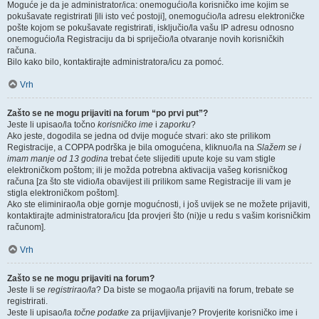
Moguće je da je administrator/ica: onemogućio/la korisničko ime kojim se
pokušavate registrirati [ili isto već postoji], onemogućio/la adresu elektroničke
pošte kojom se pokušavate registrirati, isključio/la vašu IP adresu odnosno
onemogućio/la Registraciju da bi spriječio/la otvaranje novih korisničkih
računa.
Bilo kako bilo, kontaktirajte administratora/icu za pomoć.
Vrh
Zašto se ne mogu prijaviti na forum “po prvi put”?
Jeste li upisao/la točno
korisničko ime
i
zaporku
?
Ako jeste, dogodila se jedna od dvije moguće stvari: ako ste prilikom
Registracije, a COPPA podrška je bila omogućena, kliknuo/la na
Slažem se i
imam manje od 13 godina
trebat ćete slijediti upute koje su vam stigle
elektroničkom poštom; ili je možda potrebna aktivacija vašeg korisničkog
računa [za što ste vidio/la obavijest ili prilikom same Registracije ili vam je
stigla elektroničkom poštom].
Ako ste eliminirao/la obje gornje mogućnosti, i još uvijek se ne možete prijaviti,
kontaktirajte administratora/icu [da provjeri što (ni)je u redu s vašim korisničkim
računom].
Vrh
Zašto se ne mogu prijaviti na forum?
Jeste li se
registrirao/la
? Da biste se mogao/la prijaviti na forum, trebate se
registrirati.
Jeste li upisao/la
točne podatke
za prijavljivanje? Provjerite korisničko ime i