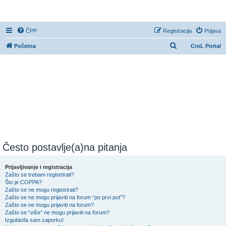
CroL Forum
ČPP
Registracija
Prijava
P
Početna
CroL Portal
r
e
t
r
a
ž
n
i
Često postavlje(a)na pitanja
k
Prijavljivanje i registracija
Zašto se trebam registrirati?
Što je COPPA?
Zašto se ne mogu registrirati?
Zašto se ne mogu prijaviti na forum “po prvi put”?
Zašto se ne mogu prijaviti na forum?
Zašto se “više” ne mogu prijaviti na forum?
Izgubio/la sam zaporku!