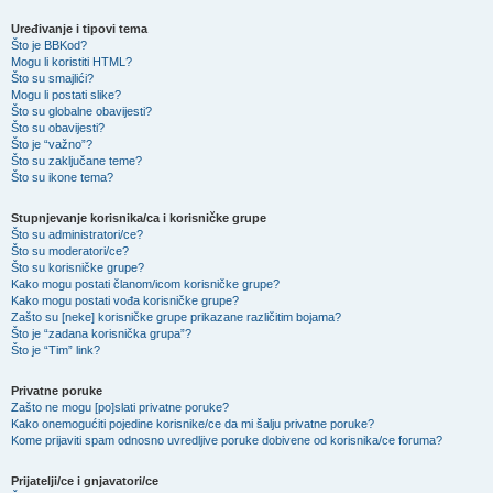
Uređivanje i tipovi tema
Što je BBKod?
Mogu li koristiti HTML?
Što su smajlići?
Mogu li postati slike?
Što su globalne obavijesti?
Što su obavijesti?
Što je “važno”?
Što su zaključane teme?
Što su ikone tema?
Stupnjevanje korisnika/ca i korisničke grupe
Što su administratori/ce?
Što su moderatori/ce?
Što su korisničke grupe?
Kako mogu postati članom/icom korisničke grupe?
Kako mogu postati vođa korisničke grupe?
Zašto su [neke] korisničke grupe prikazane različitim bojama?
Što je “zadana korisnička grupa”?
Što je “Tim” link?
Privatne poruke
Zašto ne mogu [po]slati privatne poruke?
Kako onemogućiti pojedine korisnike/ce da mi šalju privatne poruke?
Kome prijaviti spam odnosno uvredljive poruke dobivene od korisnika/ce foruma?
Prijatelji/ce i gnjavatori/ce