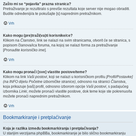
Zašto mi se “pojavila” prazna stranica?
Pretraživanje je rezultiralo s previše rezultata koje server nije mogao obraditi.
Budite određeniji/a te pokušajte [s] naprednim pretražnikom.
Vrh
Kako mogu (pre)traži(va)ti korisnike/ce?
Klikom na
Članstvo
, link se nalazi na svim stranicama, otvorit će se stranica, s
popisom članova/ica foruma, na kojoj se nalazi forma za pretraživanje
[
Pronađite korisničko ime
].
Vrh
Kako mogu pronaći [sve] vlastite postove/teme?
Klikom na link
Vaši postovi
, koji se nalazi u korisničkom profilu
[Profil/Postavke]
(na INFO dijelu Početne izborničke stranice)
, odnosno na stranici
Članstva
,
koja prikazuje [vaš] profil, odnosno izborom opcije
Vaši postovi
, s padajućeg
izbornika
Linki
, možete pronaći vlastite postove, dok teme koje ste pokrenuo/la
možete pronaći naprednim pretražnikom.
Vrh
Bookmarkiranje i pretplaćivanje
Koja je razlika između bookmarkiranja i pretplaćivanja?
U starijim verzijama phpBBa, bookmarkiranje je bilo slično bookmarkiranju