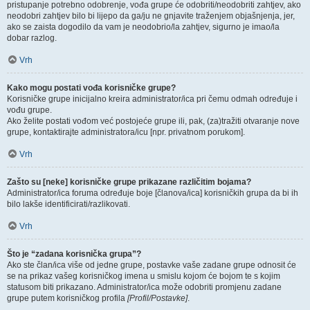
pristupanje potrebno odobrenje, vođa grupe će odobriti/neodobriti zahtjev, ako
neodobri zahtjev bilo bi lijepo da ga/ju ne gnjavite traženjem objašnjenja, jer,
ako se zaista dogodilo da vam je neodobrio/la zahtjev, sigurno je imao/la
dobar razlog.
Vrh
Kako mogu postati vođa korisničke grupe?
Korisničke grupe inicijalno kreira administrator/ica pri čemu odmah određuje i
vođu grupe.
Ako želite postati vođom već postojeće grupe ili, pak, (za)tražiti otvaranje nove
grupe, kontaktirajte administratora/icu [npr. privatnom porukom].
Vrh
Zašto su [neke] korisničke grupe prikazane različitim bojama?
Administrator/ica foruma određuje boje [članova/ica] korisničkih grupa da bi ih
bilo lakše identificirati/razlikovati.
Vrh
Što je “zadana korisnička grupa”?
Ako ste član/ica više od jedne grupe, postavke vaše zadane grupe odnosit će
se na prikaz vašeg korisničkog imena u smislu kojom će bojom te s kojim
statusom biti prikazano. Administrator/ica može odobriti promjenu zadane
grupe putem korisničkog profila
[Profil/Postavke]
.