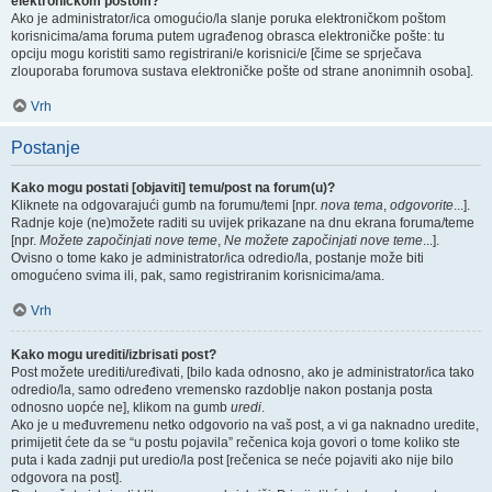
elektroničkom poštom?
Ako je administrator/ica omogućio/la slanje poruka elektroničkom poštom
korisnicima/ama foruma putem ugrađenog obrasca elektroničke pošte: tu
opciju mogu koristiti samo registrirani/e korisnici/e [čime se sprječava
zlouporaba forumova sustava elektroničke pošte od strane anonimnih osoba].
Vrh
Postanje
Kako mogu postati [objaviti] temu/post na forum(u)?
Kliknete na odgovarajući gumb na forumu/temi [npr.
nova tema
,
odgovorite
...].
Radnje koje (ne)možete raditi su uvijek prikazane na dnu ekrana foruma/teme
[npr.
Možete započinjati nove teme
,
Ne možete započinjati nove teme
...].
Ovisno o tome kako je administrator/ica odredio/la, postanje može biti
omogućeno svima ili, pak, samo registriranim korisnicima/ama.
Vrh
Kako mogu urediti/izbrisati post?
Post možete urediti/uređivati, [bilo kada odnosno, ako je administrator/ica tako
odredio/la, samo određeno vremensko razdoblje nakon postanja posta
odnosno uopće ne], klikom na gumb
uredi
.
Ako je u međuvremenu netko odgovorio na vaš post, a vi ga naknadno uredite,
primijetit ćete da se “u postu pojavila” rečenica koja govori o tome koliko ste
puta i kada zadnji put uredio/la post [rečenica se neće pojaviti ako nije bilo
odgovora na post].