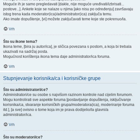
Moguće ih je samo pregledavati [dakle, nije moguće uređivati/izbrisati...
postove...]. Ankete koje se nalaze u njima [ako nisu po određenju] završavaju
istog trena kada moderator(ica)/administrator(ica) zaključa temu.
Ako imate dopuštenje, [vi] možete zaključavati teme koje ste pokrenuo/la.
Vrh
Što su ikone tema?
Ikona teme, [bira ju autor/ica], je sličica povezana s postom, a koja bi trebala
ukazivati na sadržaj posta.
Mogućnost korištenja ikona tema daje administrator/ica foruma.
Vrh
Stupnjevanje korisnika/ca i korisničke grupe
Što su administratori/ce?
Administratori/ce su osobe s najvišom razinom kontrole nad cijelim forumom.
Mogu kontrolirati sve aspekte foruma [postavljanje dopuštenja, isključivanje
korisnika/ca, stvaranje korisničkih grupa/moderatora(ica), moderiranje foruma
itd.], [a sve] ovisno o tome koja im je prava dodijelio/la glavni/a
administrator/ica.
Vrh
Što su moderatori/ce?