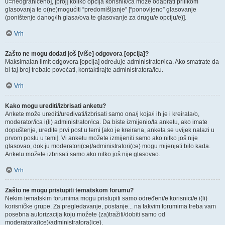
0=neograničeno], [broj] koliko opcija korisnik/ca može odabrati prilikom
glasovanja te o(ne)mogućiti “predomišljanje” [“ponovljeno” glasovanje
(poništenje danog/ih glasa/ova te glasovanje za drugu/e opciju/e)].
Vrh
Zašto ne mogu dodati još [više] odgovora [opcija]?
Maksimalan limit odgovora [opcija] određuje administrator/ica. Ako smatrate da
bi taj broj trebalo povećati, kontaktirajte administratora/icu.
Vrh
Kako mogu urediti/izbrisati anketu?
Ankete može urediti/uređivati/izbrisati samo ona/j koja/i ih je i kreirala/o,
moderator/ica i(li) administrator/ica. Da biste izmijenio/la anketu, ako imate
dopuštenje, uredite prvi post u temi [ako je kreirana, anketa se uvijek nalazi u
prvom postu u temi]. Vi anketu možete izmijeniti samo ako nitko još nije
glasovao, dok ju moderatori(ce)/administratori(ce) mogu mijenjati bilo kada.
Anketu možete izbrisati samo ako nitko još nije glasovao.
Vrh
Zašto ne mogu pristupiti tematskom forumu?
Nekim tematskim forumima mogu pristupiti samo određeni/e korisnici/e i(li)
korisničke grupe. Za pregledavanje, postanje... na takvim forumima treba vam
posebna autorizacija koju možete (za)tražiti/dobiti samo od
moderatora(ice)/administratora(ice).