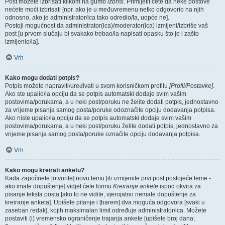
Post možete izbrisati klikom na gumb
izbriši
. Primijetit ćete da neke postove
nećete moći izbrisati [npr. ako je u međuvremenu netko odgovorio na njih
odnosno, ako je administrator/ica tako odredio/la, uopće ne].
Postoji mogućnost da administrator(ica)/moderator(ica) izmijeni/izbriše vaš
post [u prvom slučaju bi svakako trebao/la napisati opasku što je i zašto
izmijenio/la].
Vrh
Kako mogu dodati potpis?
Potpis možete napraviti/uređivati u svom korisničkom profilu
[Profil/Postavke]
.
Ako ste upalio/la opciju da se potpis automatski dodaje svim vašim
postovima/porukama, a u neki post/poruku ne želite dodati potpis, jednostavno
za vrijeme pisanja samog posta/poruke odoznačite opciju dodavanja potpisa.
Ako niste upalio/la opciju da se potpis automatski dodaje svim vašim
postovima/porukama, a u neki post/poruku želite dodati potpis, jednostavno za
vrijeme pisanja samog posta/poruke označite opciju dodavanja potpisa.
Vrh
Kako mogu kreirati anketu?
Kada započnete [otvorite] novu temu [ili izmijenite prvi post postojeće teme -
ako imate dopuštenje] vidjet ćete formu
Kreiranje ankete
ispod okvira za
pisanje teksta posta [ako to ne vidite, vjerojatno nemate dopuštenje za
kreiranje anketa]. Upišete pitanje i [barem] dva moguća odgovora [svaki u
zaseban redak], kojih maksimalan limit određuje administrator/ica. Možete
postaviti (i) vremensko ograničenje trajanja ankete [upišete broj dana;