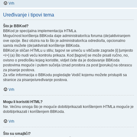
Vrh
Uređivanje i tipovi tema
Što je BBKod?
BBKod je specijalna implementacija HTMLa.
Mogućnost korištenja BBKoda daje administrator/ica foruma (de)aktiviranjem
ove opcije. Bez obzira na to što je administrator/ica odredio/la, opcionalno
sam/a možete (de)aktivirati korištenje BBKoda.
BBKod je sličan HTMLu u stilu; tagovi se umeću u vitičaste zagrade [i] [umjesto
<i>] (a) što nudi veću kontrolu prikaza. Kod [tagovi] se može pisati ručno, no,
ovisno o predlošku kojeg koristite, vidjet ćete da je dodavanje BBKoda
postovima moguće i putem sučelja iznad prostora za post [poruku] na obrascu
za pisanje postova.
Za više informacija o BBKodu pogledajte Vodič kojemu možete pristupiti sa
stranice za pisanje/uređivanje postova.
Vrh
Mogu li koristiti HTML?
Ne. Većinu onoga što je moguće dobiti/prikazati korištenjem HTMLa moguće je
dobiti/prikazati i korištenjem BBKoda.
Vrh
Što su smajlići?