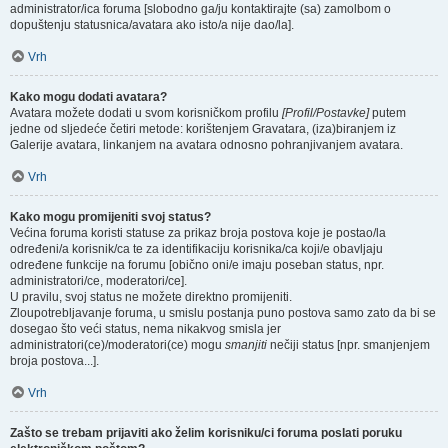
administrator/ica foruma [slobodno ga/ju kontaktirajte (sa) zamolbom o
dopuštenju statusnica/avatara ako isto/a nije dao/la].
Vrh
Kako mogu dodati avatara?
Avatara možete dodati u svom korisničkom profilu
[Profil/Postavke]
putem
jedne od sljedeće četiri metode: korištenjem Gravatara, (iza)biranjem iz
Galerije avatara, linkanjem na avatara odnosno pohranjivanjem avatara.
Vrh
Kako mogu promijeniti svoj status?
Većina foruma koristi statuse za prikaz broja postova koje je postao/la
određeni/a korisnik/ca te za identifikaciju korisnika/ca koji/e obavljaju
određene funkcije na forumu [obično oni/e imaju poseban status, npr.
administratori/ce, moderatori/ce].
U pravilu, svoj status ne možete direktno promijeniti.
Zloupotrebljavanje foruma, u smislu postanja puno postova samo zato da bi se
dosegao što veći status, nema nikakvog smisla jer
administratori(ce)/moderatori(ce) mogu
smanjiti
nečiji status [npr. smanjenjem
broja postova...].
Vrh
Zašto se trebam prijaviti ako želim korisniku/ci foruma poslati poruku