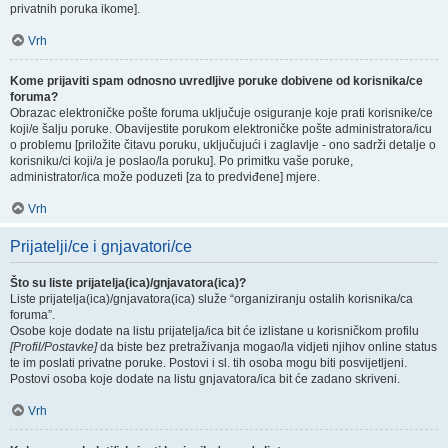
privatnih poruka ikome].
Vrh
Kome prijaviti spam odnosno uvredljive poruke dobivene od korisnika/ce
foruma?
Obrazac elektroničke pošte foruma uključuje osiguranje koje prati korisnike/ce
koji/e šalju poruke. Obavijestite porukom elektroničke pošte administratora/icu
o problemu [priložite čitavu poruku, uključujući i zaglavlje - ono sadrži detalje o
korisniku/ci koji/a je poslao/la poruku]. Po primitku vaše poruke,
administrator/ica može poduzeti [za to predviđene] mjere.
Vrh
Prijatelji/ce i gnjavatori/ce
Što su liste prijatelja(ica)/gnjavatora(ica)?
Liste prijatelja(ica)/gnjavatora(ica) služe “organiziranju ostalih korisnika/ca
foruma”.
Osobe koje dodate na listu prijatelja/ica bit će izlistane u korisničkom profilu
[Profil/Postavke]
da biste bez pretraživanja mogao/la vidjeti njihov online status
te im poslati privatne poruke. Postovi i sl. tih osoba mogu biti posvijetljeni.
Postovi osoba koje dodate na listu gnjavatora/ica bit će zadano skriveni.
Vrh