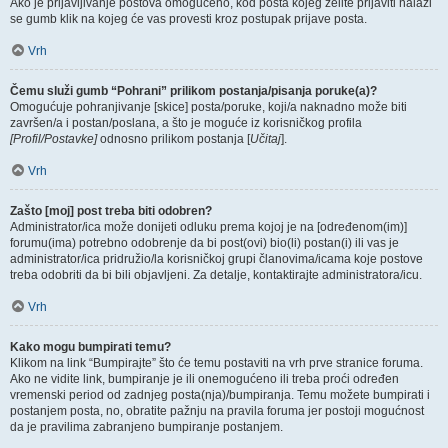
Ako je prijavljivanje postova omogućeno, kod posta kojeg želite prijaviti nalazi
se gumb klik na kojeg će vas provesti kroz postupak prijave posta.
Vrh
Čemu služi gumb “Pohrani” prilikom postanja/pisanja poruke(a)?
Omogućuje pohranjivanje [skice] posta/poruke, koji/a naknadno može biti
završen/a i postan/poslana, a što je moguće iz korisničkog profila
[Profil/Postavke]
odnosno prilikom postanja [
Učitaj
].
Vrh
Zašto [moj] post treba biti odobren?
Administrator/ica može donijeti odluku prema kojoj je na [određenom(im)]
forumu(ima) potrebno odobrenje da bi post(ovi) bio(li) postan(i) ili vas je
administrator/ica pridružio/la korisničkoj grupi članovima/icama koje postove
treba odobriti da bi bili objavljeni. Za detalje, kontaktirajte administratora/icu.
Vrh
Kako mogu bumpirati temu?
Klikom na link “Bumpirajte” što će temu postaviti na vrh prve stranice foruma.
Ako ne vidite link, bumpiranje je ili onemogućeno ili treba proći određen
vremenski period od zadnjeg posta(nja)/bumpiranja. Temu možete bumpirati i
postanjem posta, no, obratite pažnju na pravila foruma jer postoji mogućnost
da je pravilima zabranjeno bumpiranje postanjem.