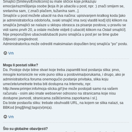
Smajlići [Smileys/Emoticons] su male sličice koje
prikazuju
emocije/razmišljanja osobe [koja ih je
ubacila
u post, npr. :) znači smijem se,
sretan/na sam, :( znači plačem, tužan/na sam...].
Smajliće u post možete
ubaciti
na dva načina: upisivanjem kratkog koda [ako
je administrator/ica odobrio/la, svaki smajlić ima svoj vlastiti kod] i(li) klikom na
smajlića [smajlići se nalaze u sklopu obrasca za pisanje postova; u pravilu se
vidi samo
prvih
20, a ostale možete vidjeti (i
ubaciti
) klikom na
Ostali smajlići
].
Nije preporučljivo ubacivati/ubaciti puno smajlića u post jer se time gube
čitljivost i preglednost.
Administrator/ica može odrediti maksimalan dopušten broj smajlića “po” postu.
Vrh
Mogu li postati slike?
Da. Postoje dvije bitne stvari koje treba zapamtiti kod postanja slika: prvo,
mnogi/e korisnici/e ne vole puno slika u postovima/porukama, i drugo, ako je
administrator/ica foruma onemogućio postanje privitaka, slika koju
umećete/umetnete treba biti dostupna na Internetu, npr.
http://www.primjer.info/moja-slicka.gif [ne može postojati samo na vašem
računalu - osim ako imate webserver odnosno na stranicama koje nisu
dostupne javnosti, stranicama zaštićenima zaporkama i sl.].
Da biste postao/la sliku: trebate obuhvatiti URL, na kojem se slika nalazi, sa
BBKod [img][/img] tago(vi)m(a).
Vrh
Što su globalne obavijesti?