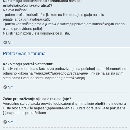
Kako mogu dodati/izbrisati korisnika/cu na/s liste
prijatelja(ica)/gnjavatora(ica)?
Na dva načina:
- putem profila korisnika/ce [klikom na link dodajete ga/ju na listu
prijatelja(ica)/gnjavatora(ica)];
- putem korisničkog profila
[Profil/Postavke]
[upisivanjem korisničkog/ih imena
u za to predviđeno polje].
Na isti način izbrisujete korisnike/ce s lista.
Vrh
Pretraživanje foruma
Kako mogu pretraživati forum?
Upisivanjem termina u kućicu za pretraživanje na početnoj stranici/forumu/temi
odnosno klikom na
Pretražnik/Napredno pretraživanje
[link se nalazi na svim
stranicama i vodi na formu naprednog pretraživanja].
Vrh
Zašto pretraživanje nije dalo rezultat(a)e?
Vjerojatno ste upisao/la previše [uobičajenih] termina koje phpBB ne indeksira
ili ste bio/la previše nejasan(a)/neodređen(a). Budite određeniji/a te pokušajte
[s] naprednim pretražnikom.
Vrh