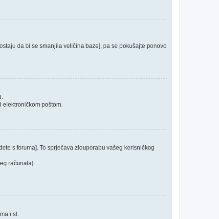
 postaju da bi se smanjila veličina baze], pa se pokušajte ponovo
u.
ći elektroničkom poštom.
odete s foruma]. To sprječava zlouporabu vašeg korisničkog
jeg računala].
ma i sl.