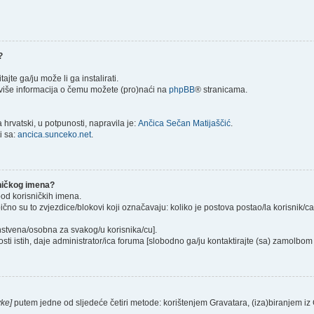
?
itajte ga/ju može li ga instalirati.
) više informacija o čemu možete (pro)naći na
phpBB
® stranicama.
hrvatski, u potpunosti, napravila je:
Ančica Sečan Matijaščić
.
i sa:
ancica.sunceko.net
.
sničkog imena?
pod korisničkih imena.
ično su to zvjezdice/blokovi koji označavaju: koliko je postova postao/la korisnik/c
instvena/osobna za svakog/u korisnika/cu].
sti istih, daje administrator/ica foruma [slobodno ga/ju kontaktirajte (sa) zamolbom 
vke]
putem jedne od sljedeće četiri metode: korištenjem Gravatara, (iza)biranjem iz