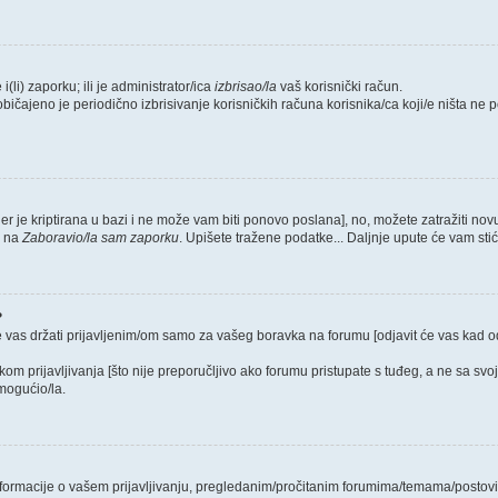
i(li) zaporku; ili je administrator/ica
izbrisao/la
vaš korisnički račun.
običajeno je periodično izbrisivanje korisničkih računa korisnika/ca koji/e ništa ne
jer je kriptirana u bazi i ne može vam biti ponovo poslana], no, možete zatražiti nov
e na
Zaboravio/la sam zaporku
. Upišete tražene podatke... Daljnje upute će vam sti
?
e vas držati prijavljenim/om samo za vašeg boravka na forumu [odjavit će vas kad 
ikom prijavljivanja [što nije preporučljivo ako forumu pristupate s tuđeg, a ne sa svo
mogućio/la.
 informacije o vašem prijavljivanju, pregledanim/pročitanim forumima/temama/postovi