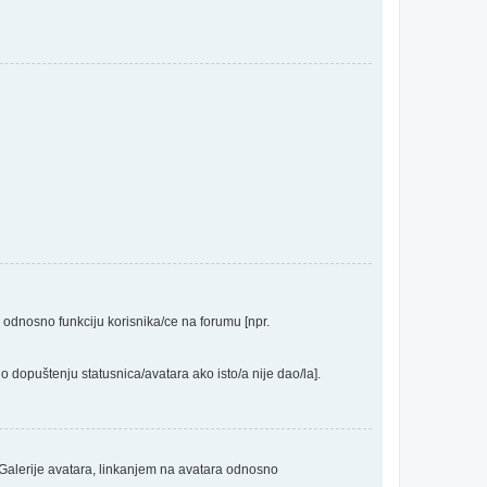
a odnosno funkciju korisnika/ce na forumu [npr.
o dopuštenju statusnica/avatara ako isto/a nije dao/la].
 Galerije avatara, linkanjem na avatara odnosno