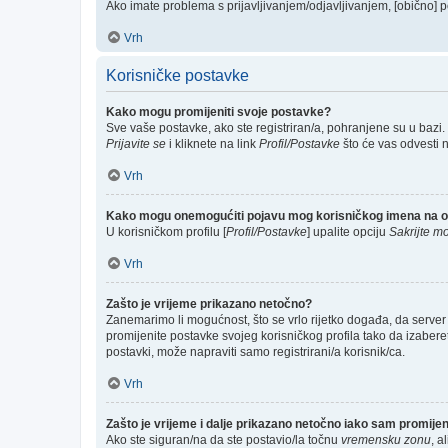
Ako imate problema s prijavljivanjem/odjavljivanjem, [obično] p
Vrh
Korisničke postavke
Kako mogu promijeniti svoje postavke?
Sve vaše postavke, ako ste registriran/a, pohranjene su u bazi.
Prijavite se
i kliknete na link
Profil/Postavke
što će vas odvesti 
Vrh
Kako mogu onemogućiti pojavu mog korisničkog imena na o
U korisničkom profilu [
Profil/Postavke
] upalite opciju
Sakrijte mo
Vrh
Zašto je vrijeme prikazano netočno?
Zanemarimo li mogućnost, što se vrlo rijetko događa, da server 
promijenite postavke svojeg korisničkog profila tako da izabe
postavki, može napraviti samo registrirani/a korisnik/ca.
Vrh
Zašto je vrijeme i dalje prikazano netočno iako sam promij
Ako ste siguran/na da ste postavio/la točnu
vremensku zonu
, a