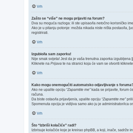
Vrh
Zašto se “više” ne mogu prijaviti na forum?
Dva su moguća razloga: ili ste upisao/la
netočno
korisničko ime 
Ako je u pitanju potonje: možda nikada niste ništa postao/la, [u
registrirati.
Vrh
Izgubio/la sam zaporku!
Nije smak svijeta! Jest da je vaša trenutna zaporka izgubljena [
Kliknete na
Prijava
te na stranici koja će vam se otvoriti kliknet
Vrh
Kako mogu onemogućiti automatsko odjavljivanje s foruma
Ako ne upalite opciju
“Zapamtite me”
kada se prijavite, forum ć
računa.
Da biste ostao/la prijavljen/a, upalite opciju
“Zapamtite me”
pril
Spomenuta opcija je vidljiva samo ako ju je administrator/ica o
Vrh
Što “Izbriši kolačiće” radi?
Izbrisuje kolačiće koje je kreirao phpBB, a koji, inače, sadrže