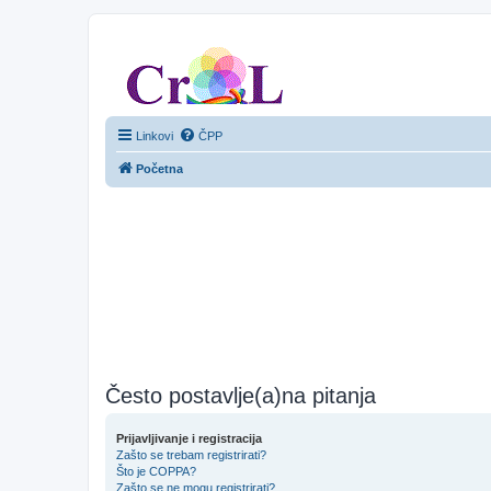
CroL Forum
Linkovi
ČPP
Početna
Često postavlje(a)na pitanja
Prijavljivanje i registracija
Zašto se trebam registrirati?
Što je COPPA?
Zašto se ne mogu registrirati?