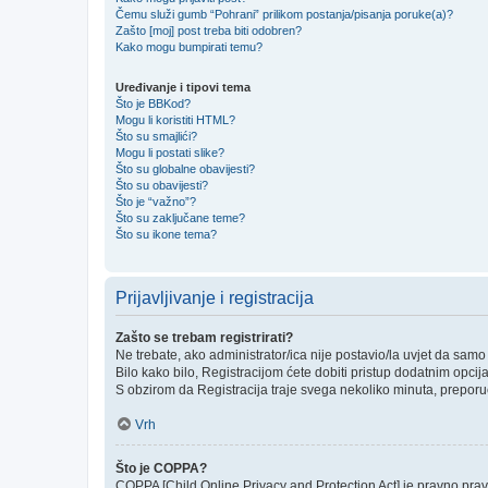
Čemu služi gumb “Pohrani” prilikom postanja/pisanja poruke(a)?
Zašto [moj] post treba biti odobren?
Kako mogu bumpirati temu?
Uređivanje i tipovi tema
Što je BBKod?
Mogu li koristiti HTML?
Što su smajlići?
Mogu li postati slike?
Što su globalne obavijesti?
Što su obavijesti?
Što je “važno”?
Što su zaključane teme?
Što su ikone tema?
Prijavljivanje i registracija
Zašto se trebam registrirati?
Ne trebate, ako administrator/ica nije postavio/la uvjet da sam
Bilo kako bilo, Registracijom ćete dobiti pristup dodatnim opcij
S obzirom da Registracija traje svega nekoliko minuta, preporučlj
Vrh
Što je COPPA?
COPPA [Child Online Privacy and Protection Act] je pravno prav