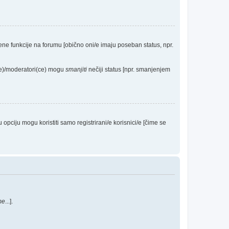
eđene funkcije na forumu [obično oni/e imaju poseban status, npr.
(ce)/moderatori(ce) mogu
smanjiti
nečiji status [npr. smanjenjem
ciju mogu koristiti samo registrirani/e korisnici/e [čime se
me
...].