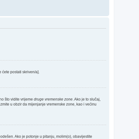
e ćete postati skriven/a].
no što vidite vrijeme
druge vremenske zone
. Ako je to slučaj,
Uzmite u obzir da mijenjanje vremenske zone, kao i većinu
 podešen. Ako je potonje u pitanju, molim(o), obavijestite