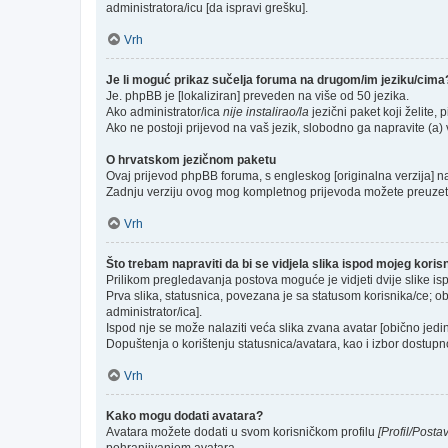
administratora/icu [da ispravi grešku].
Vrh
Je li moguć prikaz sučelja foruma na drugom/im jeziku/cima
Je. phpBB je [lokaliziran] preveden na više od 50 jezika.
Ako administrator/ica
nije instalirao/la
jezični paket koji želite, p
Ako ne postoji prijevod na vaš jezik, slobodno ga napravite (a
O hrvatskom jezičnom paketu
Ovaj prijevod phpBB foruma, s engleskog [originalna verzija] na 
Zadnju verziju ovog mog kompletnog prijevoda možete preuzet
Vrh
Što trebam napraviti da bi se vidjela slika ispod mojeg kori
Prilikom pregledavanja postova moguće je vidjeti dvije slike is
Prva slika, statusnica, povezana je sa statusom korisnika/ce; ob
administrator/ica].
Ispod nje se može nalaziti veća slika zvana avatar [obično jed
Dopuštenja o korištenju statusnica/avatara, kao i izbor dostupno
Vrh
Kako mogu dodati avatara?
Avatara možete dodati u svom korisničkom profilu
[Profil/Posta