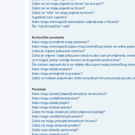
Zašto se ne mogu prijaviti na forum “po prvi put”?
Zašto se ne mogu prijaviti na forum?
Zašto se “više” ne mogu prijaviti na forum?
Izgubio/la sam zaporku!
Kako mogu onemogućiti automatsko odjavljivanje s foruma?
Što “Izbriši kolačiće” radi?
Korisničke postavke
Kako mogu promijeniti svoje postavke?
Kako mogu onemogućiti pojavu mog korisničkog imena na online popi
Zašto je vrijeme prikazano netočno?
Zašto je vrijeme i dalje prikazano netočno iako sam promijenio/la vre
Je li moguć prikaz sučelja foruma na drugom/im jeziku/cima?
Što trebam napraviti da bi se vidjela slika ispod mojeg korisničkog ime
Kako mogu dodati avatara?
Kako mogu promijeniti svoj status?
Zašto se trebam prijaviti ako želim korisniku/ci foruma poslati poruku
Postanje
Kako mogu postati [objaviti] temu/post na forum(u)?
Kako mogu urediti/izbrisati post?
Kako mogu dodati potpis?
Kako mogu kreirati anketu?
Zašto ne mogu dodati još [više] odgovora [opcija]?
Kako mogu urediti/izbrisati anketu?
Zašto ne mogu pristupiti tematskom forumu?
Zašto ne mogu dodavati privitke?
Zašto sam dobio/la upozorenje?
Kako mogu prijaviti post?