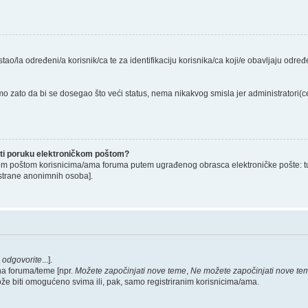
stao/la određeni/a korisnik/ca te za identifikaciju korisnika/ca koji/e obavljaju odr
o zato da bi se dosegao što veći status, nema nikakvog smisla jer administratori
lati poruku elektroničkom poštom?
om poštom korisnicima/ama foruma putem ugrađenog obrasca elektroničke pošte: tu op
strane anonimnih osoba].
,
odgovorite
...].
na foruma/teme [npr.
Možete započinjati nove teme
,
Ne možete započinjati nove te
ože biti omogućeno svima ili, pak, samo registriranim korisnicima/ama.