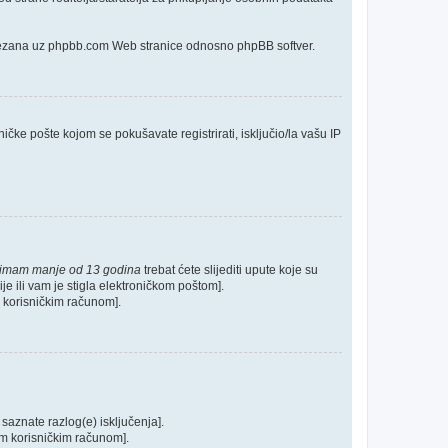
o vezana uz phpbb.com Web stranice odnosno phpBB softver.
ičke pošte kojom se pokušavate registrirati, isključio/la vašu IP
 imam manje od 13 godina
trebat ćete slijediti upute koje su
je ili vam je stigla elektroničkom poštom].
im korisničkim računom].
 saznate razlog(e) isključenja].
ašim korisničkim računom].