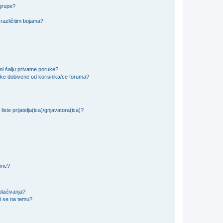
 grupe?
različitim bojama?
i šalju privatne poruke?
uke dobivene od korisnika/ce foruma?
iste prijatelja(ica)/gnjavatora(ica)?
teme?
plaćivanja?
i se na temu?