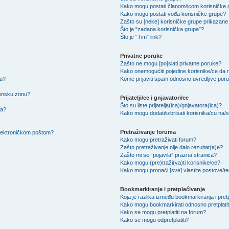
Kako mogu postati članom/icom korisničke
Kako mogu postati vođa korisničke grupe?
Zašto su [neke] korisničke grupe prikazane 
Što je “zadana korisnička grupa”?
Što je “Tim” link?
Privatne poruke
Zašto ne mogu [po]slati privatne poruke?
Kako onemogućiti pojedine korisnike/ce da m
su?
Kome prijaviti spam odnosno uvredljive por
mensku zonu?
Prijatelji/ce i gnjavatori/ce
Što su liste prijatelja(ica)/gnjavatora(ica)?
na?
Kako mogu dodati/izbrisati korisnika/cu na/s l
Pretraživanje foruma
 elektroničkom poštom?
Kako mogu pretraživati forum?
Zašto pretraživanje nije dalo rezultat(a)e?
Zašto mi se “pojavila” prazna stranica?
Kako mogu (pre)traži(va)ti korisnike/ce?
Kako mogu pronaći [sve] vlastite postove/
Bookmarkiranje i pretplaćivanje
Koja je razlika između bookmarkiranja i pret
Kako mogu bookmarkirati odnosno pretplatit
Kako se mogu pretplatiti na forum?
Kako se mogu odpretplatiti?