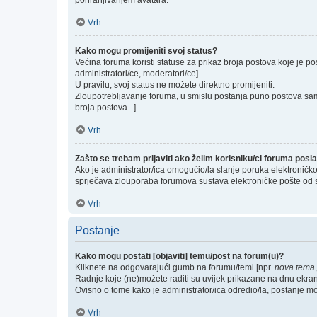
pohranjivanjem avatara.
Vrh
Kako mogu promijeniti svoj status?
Većina foruma koristi statuse za prikaz broja postova koje je po
administratori/ce, moderatori/ce].
U pravilu, svoj status ne možete direktno promijeniti.
Zloupotrebljavanje foruma, u smislu postanja puno postova sam
broja postova...].
Vrh
Zašto se trebam prijaviti ako želim korisniku/ci foruma pos
Ako je administrator/ica omogućio/la slanje poruka elektroničk
sprječava zlouporaba forumova sustava elektroničke pošte od 
Vrh
Postanje
Kako mogu postati [objaviti] temu/post na forum(u)?
Kliknete na odgovarajući gumb na forumu/temi [npr.
nova tema
Radnje koje (ne)možete raditi su uvijek prikazane na dnu ekra
Ovisno o tome kako je administrator/ica odredio/la, postanje m
Vrh