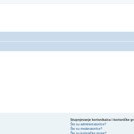
Stupnjevanje korisnika/ca i korisničke g
Što su administratori/ce?
Što su moderatori/ce?
Što su korisničke grupe?