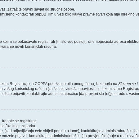
as, zatražite pravni savjet od stručne osobe.
smisleno kontaktirati phpBB Tim u vezi bilo kakve pravne stvari koja nije direktn
ojim se pokušavate registrirati [ili isto već postoji], onemogućio/la adresu elektron
tvaranje novih korisničkih računa.
rilikom Registracije, a COPPA podrška je bila omogućena, kliknuo/la na
Slažem se i
 vašeg korisničkog računa [za što ste vidio/la obavijest ili prilikom same Registraci
ožete prijaviti, kontaktirajte administratora/icu [da provjeri što (ni)je u redu s vaš
trebate se registrirati.
risničko ime i zaporku.
, [kod prijavljivanja ćete vidjeti poruku o tome], kontaktirajte administratora/icu [da
e možete prijaviti, kontaktirajte administratora/icu [da provjeri što (ni)je u redu s v