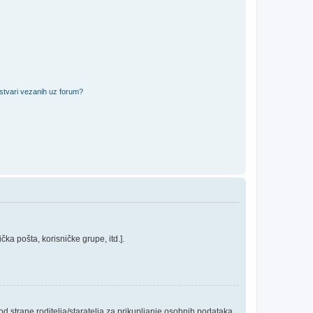
 stvari vezanih uz forum?
ka pošta, korisničke grupe, itd.].
 strane roditelja/staratelja za prikupljanje osobnih podataka