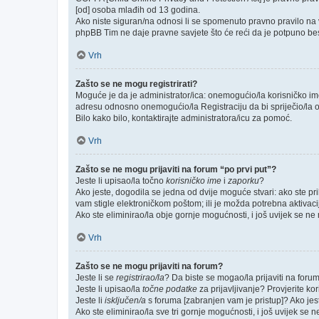
[od] osoba mlađih od 13 godina.
Ako niste siguran/na odnosi li se spomenuto pravno pravilo na v
phpBB Tim ne daje pravne savjete što će reći da je potpuno be
Vrh
Zašto se ne mogu registrirati?
Moguće je da je administrator/ica: onemogućio/la korisničko ime k
adresu odnosno onemogućio/la Registraciju da bi spriječio/la o
Bilo kako bilo, kontaktirajte administratora/icu za pomoć.
Vrh
Zašto se ne mogu prijaviti na forum “po prvi put”?
Jeste li upisao/la točno
korisničko ime
i
zaporku
?
Ako jeste, dogodila se jedna od dvije moguće stvari: ako ste p
vam stigle elektroničkom poštom; ili je možda potrebna aktivacija
Ako ste eliminirao/la obje gornje mogućnosti, i još uvijek se ne m
Vrh
Zašto se ne mogu prijaviti na forum?
Jeste li se
registrirao/la
? Da biste se mogao/la prijaviti na forum, 
Jeste li upisao/la
točne podatke
za prijavljivanje? Provjerite ko
Jeste li
isključen/a
s foruma [zabranjen vam je pristup]? Ako jeste
Ako ste eliminirao/la sve tri gornje mogućnosti, i još uvijek se n