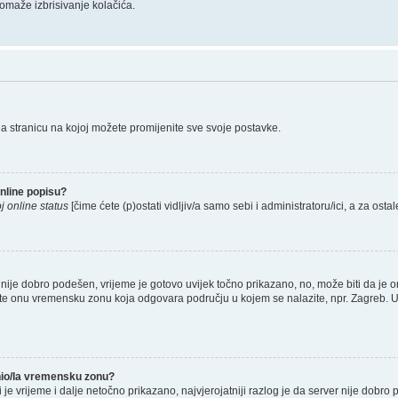
omaže izbrisivanje kolačića.
na stranicu na kojoj možete promijenite sve svoje postavke.
nline popisu?
j online status
[čime ćete (p)ostati vidljiv/a samo sebi i administratoru/ici, a za ostal
nije dobro podešen, vrijeme je gotovo uvijek točno prikazano, no, može biti da je o
rete onu vremensku zonu koja odgovara području u kojem se nalazite, npr. Zagreb. 
enio/la vremensku zonu?
li je vrijeme i dalje netočno prikazano, najvjerojatniji razlog je da server nije dobro