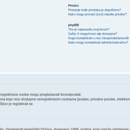
Privitci
Postanje kojih privitaka je dopušteno?
Kako mogu pronaći [sve] vlastite privitke?
phpBB
Tko je napisao/la ovaj forum?
Zašto X mogućnost nije dostupna?
Koga kontaktirati u vezi zlouporabe/pravnih
Kako mogu kontaktirati administratora/icu?
o registrirane osobe mogu pregledavati forum/postati.
ama koje nisu dostupne neregistriranim osobama [avatari, privatne poruke, elektronič
ivo je registrirati se.
ilo, Sjedinjenih Američkih Država, doneseno 1998. godine, koje nalaže odobrenje od