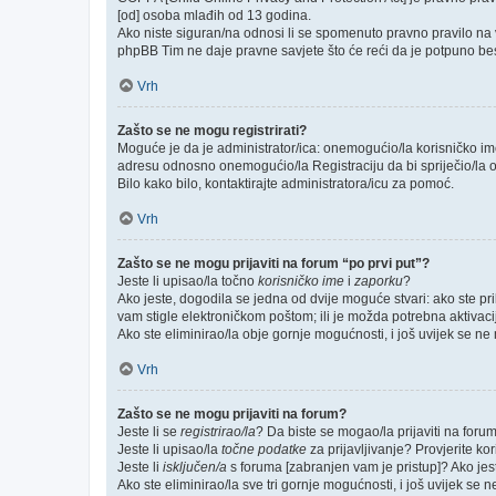
[od] osoba mlađih od 13 godina.
Ako niste siguran/na odnosi li se spomenuto pravno pravilo na v
phpBB Tim ne daje pravne savjete što će reći da je potpuno be
Vrh
Zašto se ne mogu registrirati?
Moguće je da je administrator/ica: onemogućio/la korisničko ime k
adresu odnosno onemogućio/la Registraciju da bi spriječio/la o
Bilo kako bilo, kontaktirajte administratora/icu za pomoć.
Vrh
Zašto se ne mogu prijaviti na forum “po prvi put”?
Jeste li upisao/la točno
korisničko ime
i
zaporku
?
Ako jeste, dogodila se jedna od dvije moguće stvari: ako ste p
vam stigle elektroničkom poštom; ili je možda potrebna aktivacija
Ako ste eliminirao/la obje gornje mogućnosti, i još uvijek se ne m
Vrh
Zašto se ne mogu prijaviti na forum?
Jeste li se
registrirao/la
? Da biste se mogao/la prijaviti na forum, 
Jeste li upisao/la
točne podatke
za prijavljivanje? Provjerite ko
Jeste li
isključen/a
s foruma [zabranjen vam je pristup]? Ako jeste
Ako ste eliminirao/la sve tri gornje mogućnosti, i još uvijek se n