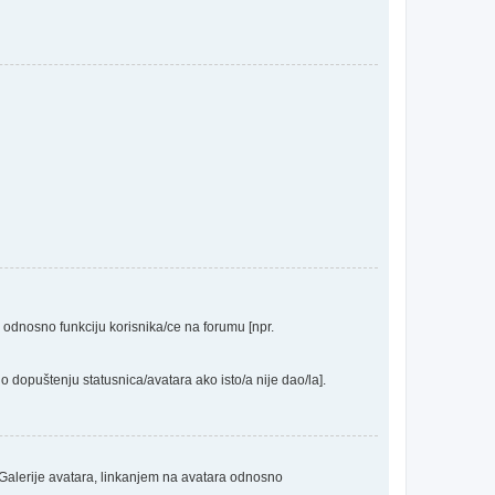
a odnosno funkciju korisnika/ce na forumu [npr.
o dopuštenju statusnica/avatara ako isto/a nije dao/la].
 Galerije avatara, linkanjem na avatara odnosno