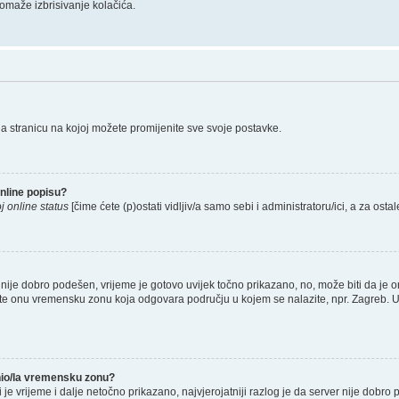
omaže izbrisivanje kolačića.
na stranicu na kojoj možete promijenite sve svoje postavke.
nline popisu?
j online status
[čime ćete (p)ostati vidljiv/a samo sebi i administratoru/ici, a za ostal
nije dobro podešen, vrijeme je gotovo uvijek točno prikazano, no, može biti da je o
rete onu vremensku zonu koja odgovara području u kojem se nalazite, npr. Zagreb. 
enio/la vremensku zonu?
li je vrijeme i dalje netočno prikazano, najvjerojatniji razlog je da server nije dobro