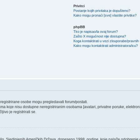
Privitci
Postanje kojih privitaka je dopušteno?
Kako mogu pronaći [sve] vlastite privitke?
phpBB
Tko je napisao/la ovaj forum?
Zašto X mogućnost nije dostupna?
Koga kontaktirati u vezi zlouporabe/pravnih
Kako mogu kontaktirati administratora/icu?
o registrirane osobe mogu pregledavati forum/postati.
ama koje nisu dostupne neregistriranim osobama [avatari, privatne poruke, elektronič
ivo je registrirati se.
ilo, Sjedinjenih Američkih Država, doneseno 1998. godine, koje nalaže odobrenje od