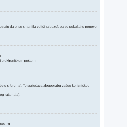
 postaju da bi se smanjila veličina baze], pa se pokušajte ponovo
u.
ći elektroničkom poštom.
odete s foruma]. To sprječava zlouporabu vašeg korisničkog
jeg računala].
ma i sl.