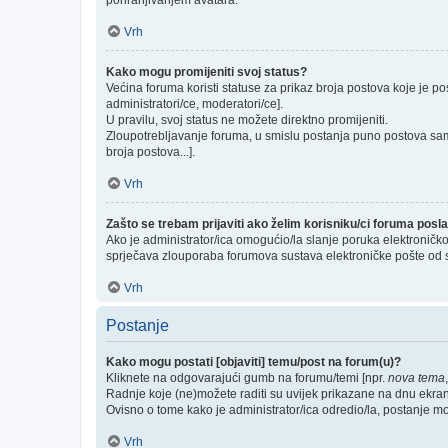
pohranjivanjem avatara.
Vrh
Kako mogu promijeniti svoj status?
Većina foruma koristi statuse za prikaz broja postova koje je po
administratori/ce, moderatori/ce].
U pravilu, svoj status ne možete direktno promijeniti.
Zloupotrebljavanje foruma, u smislu postanja puno postova sam
broja postova...].
Vrh
Zašto se trebam prijaviti ako želim korisniku/ci foruma pos
Ako je administrator/ica omogućio/la slanje poruka elektroničk
sprječava zlouporaba forumova sustava elektroničke pošte od 
Vrh
Postanje
Kako mogu postati [objaviti] temu/post na forum(u)?
Kliknete na odgovarajući gumb na forumu/temi [npr.
nova tema
Radnje koje (ne)možete raditi su uvijek prikazane na dnu ekra
Ovisno o tome kako je administrator/ica odredio/la, postanje m
Vrh