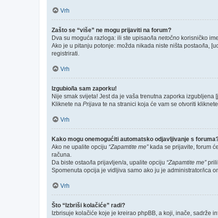
Vrh
Zašto se “više” ne mogu prijaviti na forum?
Dva su moguća razloga: ili ste upisao/la
netočno
korisničko ime 
Ako je u pitanju potonje: možda nikada niste ništa postao/la, [u
registrirati.
Vrh
Izgubio/la sam zaporku!
Nije smak svijeta! Jest da je vaša trenutna zaporka izgubljena [
Kliknete na
Prijava
te na stranici koja će vam se otvoriti kliknet
Vrh
Kako mogu onemogućiti automatsko odjavljivanje s foruma
Ako ne upalite opciju
“Zapamtite me”
kada se prijavite, forum ć
računa.
Da biste ostao/la prijavljen/a, upalite opciju
“Zapamtite me”
pril
Spomenuta opcija je vidljiva samo ako ju je administrator/ica o
Vrh
Što “Izbriši kolačiće” radi?
Izbrisuje kolačiće koje je kreirao phpBB, a koji, inače, sadrže