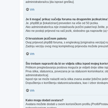
administratora/icu [da ispravi grešku].
Vrh
Je li moguć prikaz sučelja foruma na drugom/im jeziku/cima
Je. phpBB je [lokaliziran] preveden na više od 50 jezika.
Ako administrator/ica
nije instalirao/la
jezični paket koji želite, p
Ako ne postoji prijevod na vaš jezik, slobodno ga napravite (a
O hrvatskom jezičnom paketu
Ovaj prijevod phpBB foruma, s engleskog [originalna verzija] na 
Zadnju verziju ovog mog kompletnog prijevoda možete preuzet
Vrh
Što trebam napraviti da bi se vidjela slika ispod mojeg kori
Prilikom pregledavanja postova moguće je vidjeti dvije slike is
Prva slika, statusnica, povezana je sa statusom korisnika/ce; ob
administrator/ica].
Ispod nje se može nalaziti veća slika zvana avatar [obično jed
Dopuštenja o korištenju statusnica/avatara, kao i izbor dostupno
Vrh
Kako mogu dodati avatara?
Avatara možete dodati u svom korisničkom profilu
[Profil/Posta