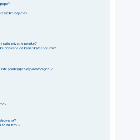
 grupe?
različitim bojama?
i šalju privatne poruke?
uke dobivene od korisnika/ce foruma?
iste prijatelja(ica)/gnjavatora(ica)?
teme?
plaćivanja?
i se na temu?