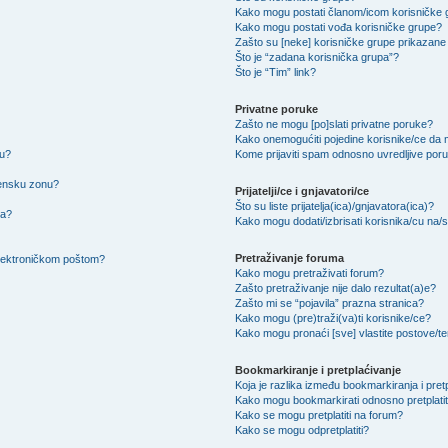
Kako mogu postati članom/icom korisničke
Kako mogu postati vođa korisničke grupe?
Zašto su [neke] korisničke grupe prikazane 
Što je “zadana korisnička grupa”?
Što je “Tim” link?
Privatne poruke
Zašto ne mogu [po]slati privatne poruke?
Kako onemogućiti pojedine korisnike/ce da m
su?
Kome prijaviti spam odnosno uvredljive por
mensku zonu?
Prijatelji/ce i gnjavatori/ce
Što su liste prijatelja(ica)/gnjavatora(ica)?
na?
Kako mogu dodati/izbrisati korisnika/cu na/s l
Pretraživanje foruma
 elektroničkom poštom?
Kako mogu pretraživati forum?
Zašto pretraživanje nije dalo rezultat(a)e?
Zašto mi se “pojavila” prazna stranica?
Kako mogu (pre)traži(va)ti korisnike/ce?
Kako mogu pronaći [sve] vlastite postove/
Bookmarkiranje i pretplaćivanje
Koja je razlika između bookmarkiranja i pret
Kako mogu bookmarkirati odnosno pretplatit
Kako se mogu pretplatiti na forum?
Kako se mogu odpretplatiti?