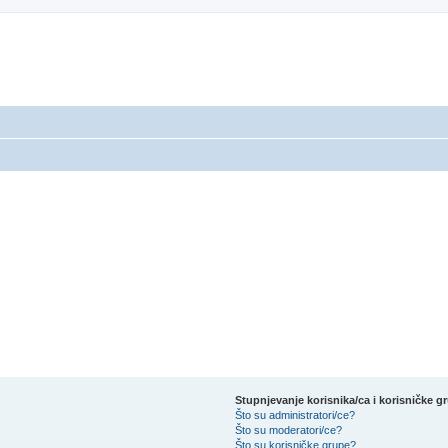
Stupnjevanje korisnika/ca i korisničke g
Što su administratori/ce?
Što su moderatori/ce?
Što su korisničke grupe?