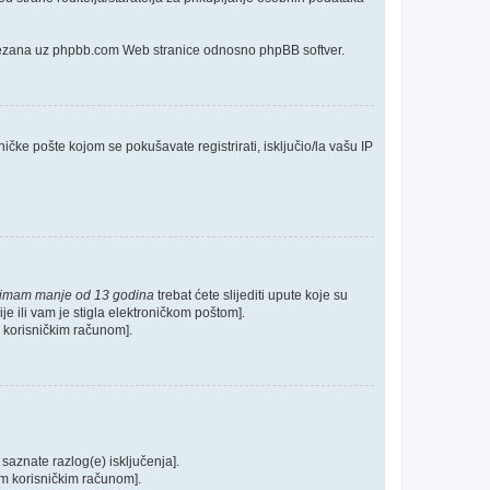
o vezana uz phpbb.com Web stranice odnosno phpBB softver.
ičke pošte kojom se pokušavate registrirati, isključio/la vašu IP
 imam manje od 13 godina
trebat ćete slijediti upute koje su
je ili vam je stigla elektroničkom poštom].
im korisničkim računom].
 saznate razlog(e) isključenja].
ašim korisničkim računom].