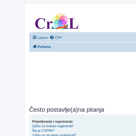
CroL Forum
Linkovi
ČPP
Početna
Često postavlje(a)na pitanja
Prijavljivanje i registracija
Zašto se trebam registrirati?
Što je COPPA?
Zašto se ne mogu registrirati?