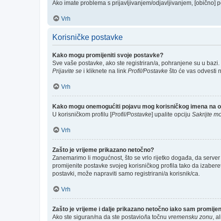
Ako imate problema s prijavljivanjem/odjavljivanjem, [obično] p
Vrh
Korisničke postavke
Kako mogu promijeniti svoje postavke?
Sve vaše postavke, ako ste registriran/a, pohranjene su u bazi.
Prijavite se
i kliknete na link
Profil/Postavke
što će vas odvesti 
Vrh
Kako mogu onemogućiti pojavu mog korisničkog imena na o
U korisničkom profilu [
Profil/Postavke
] upalite opciju
Sakrijte mo
Vrh
Zašto je vrijeme prikazano netočno?
Zanemarimo li mogućnost, što se vrlo rijetko događa, da server 
promijenite postavke svojeg korisničkog profila tako da izabe
postavki, može napraviti samo registrirani/a korisnik/ca.
Vrh
Zašto je vrijeme i dalje prikazano netočno iako sam promij
Ako ste siguran/na da ste postavio/la točnu
vremensku zonu
, a