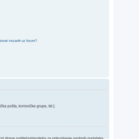
 stvari vezanih uz forum?
ka pošta, korisničke grupe, itd.].
 strane roditelja/staratelja za prikupljanje osobnih podataka