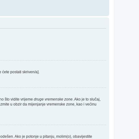
e ćete postati skriven/a].
no što vidite vrijeme
druge vremenske zone
. Ako je to slučaj,
Uzmite u obzir da mijenjanje vremenske zone, kao i većinu
 podešen. Ako je potonje u pitanju, molim(o), obavijestite