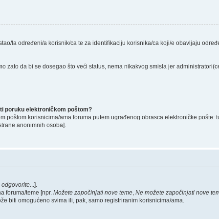
stao/la određeni/a korisnik/ca te za identifikaciju korisnika/ca koji/e obavljaju odr
o zato da bi se dosegao što veći status, nema nikakvog smisla jer administratori
lati poruku elektroničkom poštom?
om poštom korisnicima/ama foruma putem ugrađenog obrasca elektroničke pošte: tu op
strane anonimnih osoba].
,
odgovorite
...].
na foruma/teme [npr.
Možete započinjati nove teme
,
Ne možete započinjati nove te
ože biti omogućeno svima ili, pak, samo registriranim korisnicima/ama.