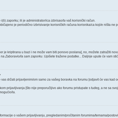
i(li) zaporku; ili je administrator/ica
izbrisao/la
vaš korisnički račun.
običajeno je periodično izbrisivanje korisničkih računa korisnika/ca koji/e ništa ne
jer je kriptirana u bazi i ne može vam biti ponovo poslana], no, možete zatražiti nov
e na
Zaboravio/la sam zaporku
. Upišete tražene podatke... Daljnje upute će vam sti
?
e vas držati prijavljenim/om samo za vašeg boravka na forumu [odjavit će vas kad 
ikom prijavljivanja [što nije preporučljivo ako forumu pristupate s tuđeg, a ne sa svo
mogućio/la.
 informacije o vašem prijavljivanju, pregledanim/pročitanim forumima/temama/postovi