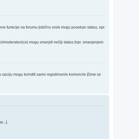
eđene funkcije na forumu [obično oni/e imaju poseban status, npr.
(ce)/moderatori(ce) mogu
smanjiti
nečiji status [npr. smanjenjem
ciju mogu koristiti samo registrirani/e korisnici/e [čime se
me
...].