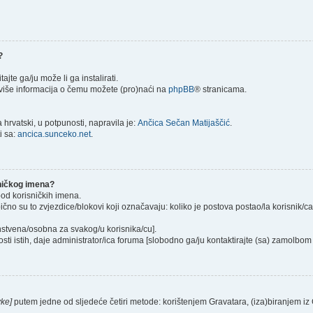
?
itajte ga/ju može li ga instalirati.
) više informacija o čemu možete (pro)naći na
phpBB
® stranicama.
hrvatski, u potpunosti, napravila je:
Ančica Sečan Matijaščić
.
i sa:
ancica.sunceko.net
.
sničkog imena?
pod korisničkih imena.
ično su to zvjezdice/blokovi koji označavaju: koliko je postova postao/la korisnik/c
instvena/osobna za svakog/u korisnika/cu].
sti istih, daje administrator/ica foruma [slobodno ga/ju kontaktirajte (sa) zamolbom 
vke]
putem jedne od sljedeće četiri metode: korištenjem Gravatara, (iza)biranjem iz