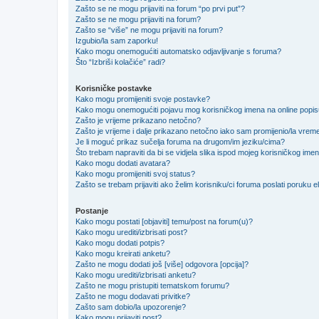
Zašto se ne mogu prijaviti na forum “po prvi put”?
Zašto se ne mogu prijaviti na forum?
Zašto se “više” ne mogu prijaviti na forum?
Izgubio/la sam zaporku!
Kako mogu onemogućiti automatsko odjavljivanje s foruma?
Što “Izbriši kolačiće” radi?
Korisničke postavke
Kako mogu promijeniti svoje postavke?
Kako mogu onemogućiti pojavu mog korisničkog imena na online popi
Zašto je vrijeme prikazano netočno?
Zašto je vrijeme i dalje prikazano netočno iako sam promijenio/la vre
Je li moguć prikaz sučelja foruma na drugom/im jeziku/cima?
Što trebam napraviti da bi se vidjela slika ispod mojeg korisničkog ime
Kako mogu dodati avatara?
Kako mogu promijeniti svoj status?
Zašto se trebam prijaviti ako želim korisniku/ci foruma poslati poruku
Postanje
Kako mogu postati [objaviti] temu/post na forum(u)?
Kako mogu urediti/izbrisati post?
Kako mogu dodati potpis?
Kako mogu kreirati anketu?
Zašto ne mogu dodati još [više] odgovora [opcija]?
Kako mogu urediti/izbrisati anketu?
Zašto ne mogu pristupiti tematskom forumu?
Zašto ne mogu dodavati privitke?
Zašto sam dobio/la upozorenje?
Kako mogu prijaviti post?