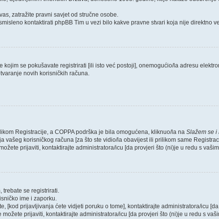
as, zatražite pravni savjet od stručne osobe.
smisleno kontaktirati phpBB Tim u vezi bilo kakve pravne stvari koja nije direktn
ojim se pokušavate registrirati [ili isto već postoji], onemogućio/la adresu elektron
tvaranje novih korisničkih računa.
rilikom Registracije, a COPPA podrška je bila omogućena, kliknuo/la na
Slažem se i
 vašeg korisničkog računa [za što ste vidio/la obavijest ili prilikom same Registraci
ožete prijaviti, kontaktirajte administratora/icu [da provjeri što (ni)je u redu s vaš
trebate se registrirati.
risničko ime i zaporku.
, [kod prijavljivanja ćete vidjeti poruku o tome], kontaktirajte administratora/icu [da
e možete prijaviti, kontaktirajte administratora/icu [da provjeri što (ni)je u redu s v