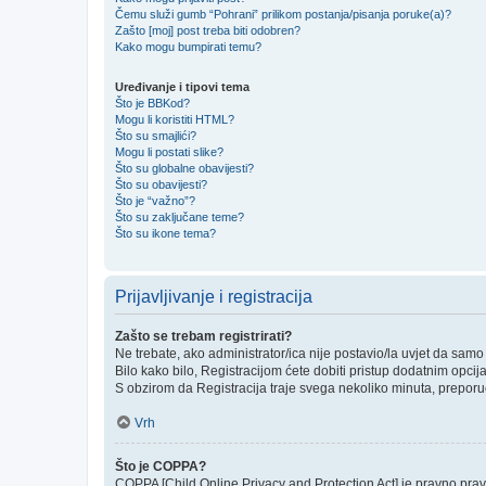
Čemu služi gumb “Pohrani” prilikom postanja/pisanja poruke(a)?
Zašto [moj] post treba biti odobren?
Kako mogu bumpirati temu?
Uređivanje i tipovi tema
Što je BBKod?
Mogu li koristiti HTML?
Što su smajlići?
Mogu li postati slike?
Što su globalne obavijesti?
Što su obavijesti?
Što je “važno”?
Što su zaključane teme?
Što su ikone tema?
Prijavljivanje i registracija
Zašto se trebam registrirati?
Ne trebate, ako administrator/ica nije postavio/la uvjet da sam
Bilo kako bilo, Registracijom ćete dobiti pristup dodatnim opcij
S obzirom da Registracija traje svega nekoliko minuta, preporučlj
Vrh
Što je COPPA?
COPPA [Child Online Privacy and Protection Act] je pravno prav