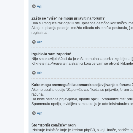
Vrh
Zašto se “više” ne mogu prijaviti na forum?
Dva su moguća razloga: ili ste upisao/la
netočno
korisničko ime 
Ako je u pitanju potonje: možda nikada niste ništa postao/la, [u
registrirati.
Vrh
Izgubio/la sam zaporku!
Nije smak svijeta! Jest da je vaša trenutna zaporka izgubljena [
Kliknete na
Prijava
te na stranici koja će vam se otvoriti kliknet
Vrh
Kako mogu onemogućiti automatsko odjavljivanje s foruma
Ako ne upalite opciju
“Zapamtite me”
kada se prijavite, forum ć
računa.
Da biste ostao/la prijavljen/a, upalite opciju
“Zapamtite me”
pril
Spomenuta opcija je vidljiva samo ako ju je administrator/ica o
Vrh
Što “Izbriši kolačiće” radi?
Izbrisuje kolačiće koje je kreirao phpBB, a koji, inače, sadrže