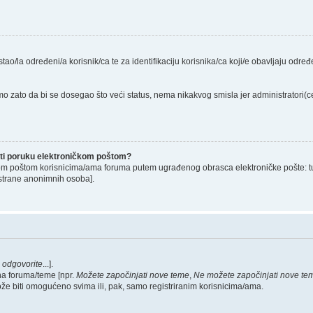
stao/la određeni/a korisnik/ca te za identifikaciju korisnika/ca koji/e obavljaju odr
o zato da bi se dosegao što veći status, nema nikakvog smisla jer administratori
lati poruku elektroničkom poštom?
om poštom korisnicima/ama foruma putem ugrađenog obrasca elektroničke pošte: tu op
strane anonimnih osoba].
,
odgovorite
...].
na foruma/teme [npr.
Možete započinjati nove teme
,
Ne možete započinjati nove te
ože biti omogućeno svima ili, pak, samo registriranim korisnicima/ama.