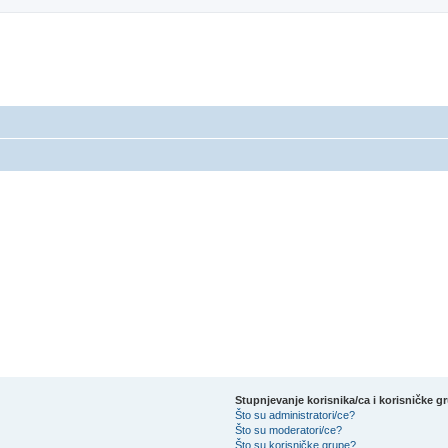
Stupnjevanje korisnika/ca i korisničke g
Što su administratori/ce?
Što su moderatori/ce?
Što su korisničke grupe?