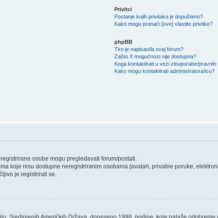
Privitci
Postanje kojih privitaka je dopušteno?
Kako mogu pronaći [sve] vlastite privitke?
phpBB
Tko je napisao/la ovaj forum?
Zašto X mogućnost nije dostupna?
Koga kontaktirati u vezi zlouporabe/pravnih
Kako mogu kontaktirati administratora/icu?
o registrirane osobe mogu pregledavati forum/postati.
ama koje nisu dostupne neregistriranim osobama [avatari, privatne poruke, elektronič
ivo je registrirati se.
ilo, Sjedinjenih Američkih Država, doneseno 1998. godine, koje nalaže odobrenje od