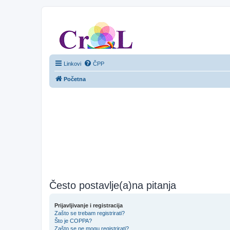
CroL Forum
Linkovi
ČPP
Početna
Često postavlje(a)na pitanja
Prijavljivanje i registracija
Zašto se trebam registrirati?
Što je COPPA?
Zašto se ne mogu registrirati?