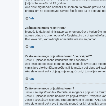
[od] osoba mlađih od 13 godina.
Ako niste siguran/na odnosi li se spomenuto pravno pravilo na v
phpBB Tim ne daje pravne savjete što će reći da je potpuno be
Vrh
Zašto se ne mogu registrirati?
Moguće je da je administrator/ica: onemogućio/la korisničko ime k
adresu odnosno onemogućio/la Registraciju da bi spriječio/la o
Bilo kako bilo, kontaktirajte administratora/icu za pomoć.
Vrh
Zašto se ne mogu prijaviti na forum “po prvi put”?
Jeste li upisao/la točno
korisničko ime
i
zaporku
?
Ako jeste, dogodila se jedna od dvije moguće stvari: ako ste p
vam stigle elektroničkom poštom; ili je možda potrebna aktivacija
Ako ste eliminirao/la obje gornje mogućnosti, i još uvijek se ne m
Vrh
Zašto se ne mogu prijaviti na forum?
Jeste li se
registrirao/la
? Da biste se mogao/la prijaviti na forum, 
Jeste li upisao/la
točne podatke
za prijavljivanje? Provjerite ko
Jeste li
isključen/a
s foruma [zabranjen vam je pristup]? Ako jeste
Ako ste eliminirao/la sve tri gornje mogućnosti, i još uvijek se n