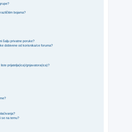
 grupe?
različitim bojama?
i šalju privatne poruke?
uke dobivene od korisnika/ce foruma?
iste prijatelja(ica)/gnjavatora(ica)?
teme?
plaćivanja?
i se na temu?