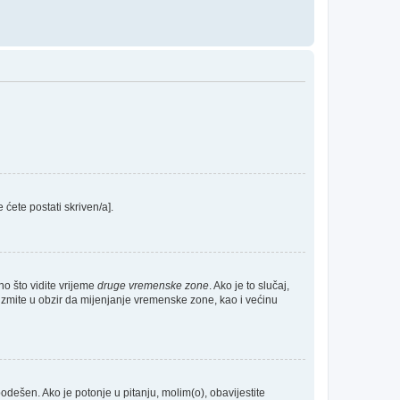
e ćete postati skriven/a].
no što vidite vrijeme
druge vremenske zone
. Ako je to slučaj,
Uzmite u obzir da mijenjanje vremenske zone, kao i većinu
 podešen. Ako je potonje u pitanju, molim(o), obavijestite