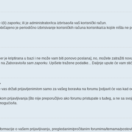
i(li) zaporku; ili je administrator/ica
izbrisao/la
vaš korisnički račun.
običajeno je periodično izbrisivanje korisničkih računa korisnika/ca koji/e ništa ne
jer je kriptirana u bazi i ne može vam biti ponovo poslana], no, možete zatražiti nov
e na
Zaboravio/la sam zaporku
. Upišete tražene podatke... Daljnje upute će vam sti
?
e vas držati prijavljenim/om samo za vašeg boravka na forumu [odjavit će vas kad 
ikom prijavljivanja [što nije preporučljivo ako forumu pristupate s tuđeg, a ne sa svo
mogućio/la.
 informacije o vašem prijavljivanju, pregledanim/pročitanim forumima/temama/postovi