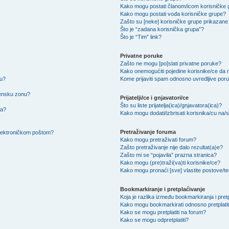
Kako mogu postati članom/icom korisničke
Kako mogu postati vođa korisničke grupe?
Zašto su [neke] korisničke grupe prikazane 
Što je “zadana korisnička grupa”?
Što je “Tim” link?
Privatne poruke
Zašto ne mogu [po]slati privatne poruke?
Kako onemogućiti pojedine korisnike/ce da m
su?
Kome prijaviti spam odnosno uvredljive por
mensku zonu?
Prijatelji/ce i gnjavatori/ce
Što su liste prijatelja(ica)/gnjavatora(ica)?
na?
Kako mogu dodati/izbrisati korisnika/cu na/s l
Pretraživanje foruma
 elektroničkom poštom?
Kako mogu pretraživati forum?
Zašto pretraživanje nije dalo rezultat(a)e?
Zašto mi se “pojavila” prazna stranica?
Kako mogu (pre)traži(va)ti korisnike/ce?
Kako mogu pronaći [sve] vlastite postove/
Bookmarkiranje i pretplaćivanje
Koja je razlika između bookmarkiranja i pret
Kako mogu bookmarkirati odnosno pretplatit
Kako se mogu pretplatiti na forum?
Kako se mogu odpretplatiti?