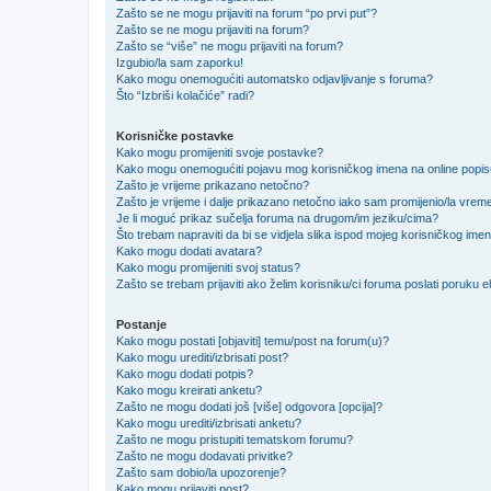
Zašto se ne mogu prijaviti na forum “po prvi put”?
Zašto se ne mogu prijaviti na forum?
Zašto se “više” ne mogu prijaviti na forum?
Izgubio/la sam zaporku!
Kako mogu onemogućiti automatsko odjavljivanje s foruma?
Što “Izbriši kolačiće” radi?
Korisničke postavke
Kako mogu promijeniti svoje postavke?
Kako mogu onemogućiti pojavu mog korisničkog imena na online popi
Zašto je vrijeme prikazano netočno?
Zašto je vrijeme i dalje prikazano netočno iako sam promijenio/la vre
Je li moguć prikaz sučelja foruma na drugom/im jeziku/cima?
Što trebam napraviti da bi se vidjela slika ispod mojeg korisničkog ime
Kako mogu dodati avatara?
Kako mogu promijeniti svoj status?
Zašto se trebam prijaviti ako želim korisniku/ci foruma poslati poruku
Postanje
Kako mogu postati [objaviti] temu/post na forum(u)?
Kako mogu urediti/izbrisati post?
Kako mogu dodati potpis?
Kako mogu kreirati anketu?
Zašto ne mogu dodati još [više] odgovora [opcija]?
Kako mogu urediti/izbrisati anketu?
Zašto ne mogu pristupiti tematskom forumu?
Zašto ne mogu dodavati privitke?
Zašto sam dobio/la upozorenje?
Kako mogu prijaviti post?