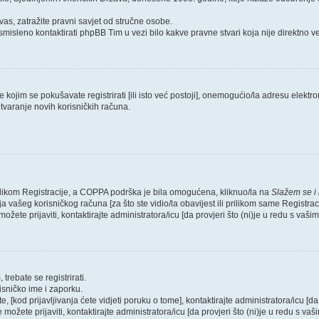
as, zatražite pravni savjet od stručne osobe.
smisleno kontaktirati phpBB Tim u vezi bilo kakve pravne stvari koja nije direktn
ojim se pokušavate registrirati [ili isto već postoji], onemogućio/la adresu elektron
tvaranje novih korisničkih računa.
rilikom Registracije, a COPPA podrška je bila omogućena, kliknuo/la na
Slažem se i
 vašeg korisničkog računa [za što ste vidio/la obavijest ili prilikom same Registraci
ožete prijaviti, kontaktirajte administratora/icu [da provjeri što (ni)je u redu s vaš
trebate se registrirati.
risničko ime i zaporku.
, [kod prijavljivanja ćete vidjeti poruku o tome], kontaktirajte administratora/icu [da
e možete prijaviti, kontaktirajte administratora/icu [da provjeri što (ni)je u redu s v