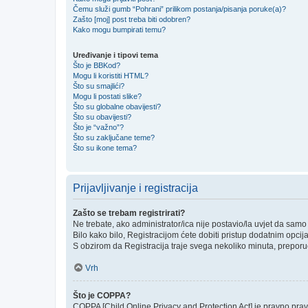
Čemu služi gumb “Pohrani” prilikom postanja/pisanja poruke(a)?
Zašto [moj] post treba biti odobren?
Kako mogu bumpirati temu?
Uređivanje i tipovi tema
Što je BBKod?
Mogu li koristiti HTML?
Što su smajlići?
Mogu li postati slike?
Što su globalne obavijesti?
Što su obavijesti?
Što je “važno”?
Što su zaključane teme?
Što su ikone tema?
Prijavljivanje i registracija
Zašto se trebam registrirati?
Ne trebate, ako administrator/ica nije postavio/la uvjet da sam
Bilo kako bilo, Registracijom ćete dobiti pristup dodatnim opcij
S obzirom da Registracija traje svega nekoliko minuta, preporučlj
Vrh
Što je COPPA?
COPPA [Child Online Privacy and Protection Act] je pravno prav