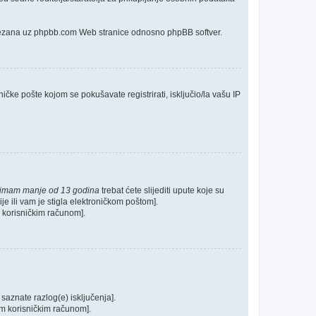
o vezana uz phpbb.com Web stranice odnosno phpBB softver.
ičke pošte kojom se pokušavate registrirati, isključio/la vašu IP
 imam manje od 13 godina
trebat ćete slijediti upute koje su
je ili vam je stigla elektroničkom poštom].
im korisničkim računom].
 saznate razlog(e) isključenja].
ašim korisničkim računom].