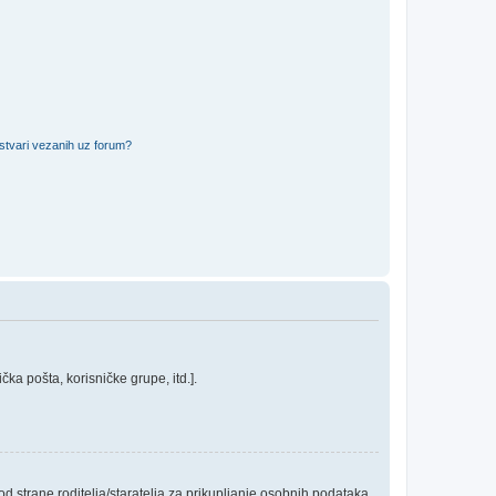
 stvari vezanih uz forum?
ka pošta, korisničke grupe, itd.].
 strane roditelja/staratelja za prikupljanje osobnih podataka