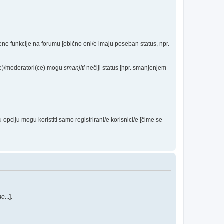
eđene funkcije na forumu [obično oni/e imaju poseban status, npr.
(ce)/moderatori(ce) mogu
smanjiti
nečiji status [npr. smanjenjem
ciju mogu koristiti samo registrirani/e korisnici/e [čime se
me
...].