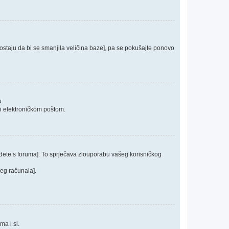
 postaju da bi se smanjila veličina baze], pa se pokušajte ponovo
u.
ći elektroničkom poštom.
odete s foruma]. To sprječava zlouporabu vašeg korisničkog
jeg računala].
ma i sl.