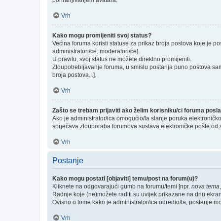
pohranjivanjem avatara.
Vrh
Kako mogu promijeniti svoj status?
Većina foruma koristi statuse za prikaz broja postova koje je po
administratori/ce, moderatori/ce].
U pravilu, svoj status ne možete direktno promijeniti.
Zloupotrebljavanje foruma, u smislu postanja puno postova sam
broja postova...].
Vrh
Zašto se trebam prijaviti ako želim korisniku/ci foruma pos
Ako je administrator/ica omogućio/la slanje poruka elektroničk
sprječava zlouporaba forumova sustava elektroničke pošte od 
Vrh
Postanje
Kako mogu postati [objaviti] temu/post na forum(u)?
Kliknete na odgovarajući gumb na forumu/temi [npr.
nova tema
Radnje koje (ne)možete raditi su uvijek prikazane na dnu ekra
Ovisno o tome kako je administrator/ica odredio/la, postanje m
Vrh