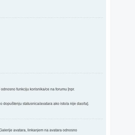
a odnosno funkciju korisnika/ce na forumu [npr.
o dopuštenju statusnica/avatara ako isto/a nije dao/la].
 Galerije avatara, linkanjem na avatara odnosno