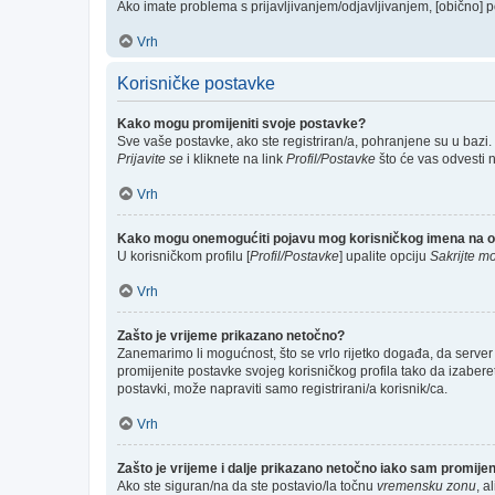
Ako imate problema s prijavljivanjem/odjavljivanjem, [obično] p
Vrh
Korisničke postavke
Kako mogu promijeniti svoje postavke?
Sve vaše postavke, ako ste registriran/a, pohranjene su u bazi.
Prijavite se
i kliknete na link
Profil/Postavke
što će vas odvesti 
Vrh
Kako mogu onemogućiti pojavu mog korisničkog imena na o
U korisničkom profilu [
Profil/Postavke
] upalite opciju
Sakrijte mo
Vrh
Zašto je vrijeme prikazano netočno?
Zanemarimo li mogućnost, što se vrlo rijetko događa, da server 
promijenite postavke svojeg korisničkog profila tako da izabe
postavki, može napraviti samo registrirani/a korisnik/ca.
Vrh
Zašto je vrijeme i dalje prikazano netočno iako sam promij
Ako ste siguran/na da ste postavio/la točnu
vremensku zonu
, a