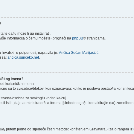
?
itajte ga/ju može li ga instalirati.
) više informacija o čemu možete (pro)naći na
phpBB
® stranicama.
hrvatski, u potpunosti, napravila je:
Ančica Sečan Matijaščić
.
i sa:
ancica.sunceko.net
.
sničkog imena?
pod korisničkih imena.
ično su to zvjezdice/blokovi koji označavaju: koliko je postova postao/la korisnik/c
instvena/osobna za svakog/u korisnika/cu].
sti istih, daje administrator/ica foruma [slobodno ga/ju kontaktirajte (sa) zamolbom 
vke]
putem jedne od sljedeće četiri metode: korištenjem Gravatara, (iza)biranjem iz