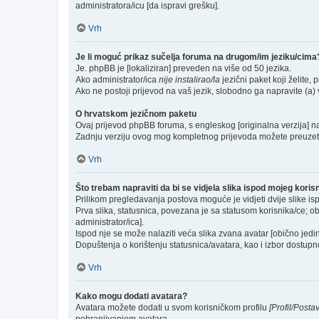
administratora/icu [da ispravi grešku].
Vrh
Je li moguć prikaz sučelja foruma na drugom/im jeziku/cima
Je. phpBB je [lokaliziran] preveden na više od 50 jezika.
Ako administrator/ica
nije instalirao/la
jezični paket koji želite, p
Ako ne postoji prijevod na vaš jezik, slobodno ga napravite (a
O hrvatskom jezičnom paketu
Ovaj prijevod phpBB foruma, s engleskog [originalna verzija] na 
Zadnju verziju ovog mog kompletnog prijevoda možete preuzet
Vrh
Što trebam napraviti da bi se vidjela slika ispod mojeg kori
Prilikom pregledavanja postova moguće je vidjeti dvije slike is
Prva slika, statusnica, povezana je sa statusom korisnika/ce; ob
administrator/ica].
Ispod nje se može nalaziti veća slika zvana avatar [obično jed
Dopuštenja o korištenju statusnica/avatara, kao i izbor dostupno
Vrh
Kako mogu dodati avatara?
Avatara možete dodati u svom korisničkom profilu
[Profil/Posta