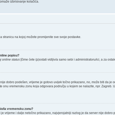
omaže izbrisivanje kolačića.
na stranicu na kojoj možete promijenite sve svoje postavke.
nline popisu?
j online status
[čime ćete (p)ostati vidljiv/a samo sebi i administratoru/ici, a za ostal
nije dobro podešen, vrijeme je gotovo uvijek točno prikazano, no, može biti da je o
rete onu vremensku zonu koja odgovara području u kojem se nalazite, npr. Zagreb. 
enio/la vremensku zonu?
li je vrijeme i dalje netočno prikazano, najvjerojatniji razlog je da server nije dobro