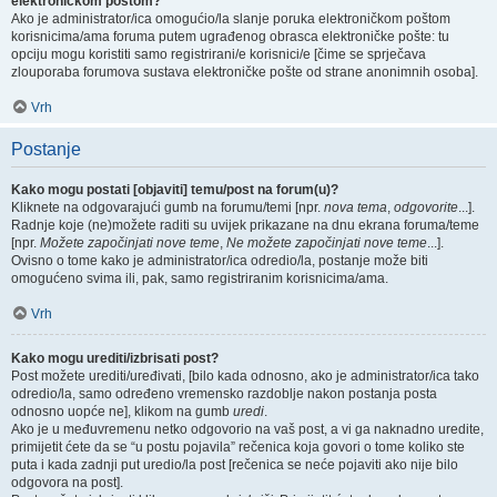
elektroničkom poštom?
Ako je administrator/ica omogućio/la slanje poruka elektroničkom poštom
korisnicima/ama foruma putem ugrađenog obrasca elektroničke pošte: tu
opciju mogu koristiti samo registrirani/e korisnici/e [čime se sprječava
zlouporaba forumova sustava elektroničke pošte od strane anonimnih osoba].
Vrh
Postanje
Kako mogu postati [objaviti] temu/post na forum(u)?
Kliknete na odgovarajući gumb na forumu/temi [npr.
nova tema
,
odgovorite
...].
Radnje koje (ne)možete raditi su uvijek prikazane na dnu ekrana foruma/teme
[npr.
Možete započinjati nove teme
,
Ne možete započinjati nove teme
...].
Ovisno o tome kako je administrator/ica odredio/la, postanje može biti
omogućeno svima ili, pak, samo registriranim korisnicima/ama.
Vrh
Kako mogu urediti/izbrisati post?
Post možete urediti/uređivati, [bilo kada odnosno, ako je administrator/ica tako
odredio/la, samo određeno vremensko razdoblje nakon postanja posta
odnosno uopće ne], klikom na gumb
uredi
.
Ako je u međuvremenu netko odgovorio na vaš post, a vi ga naknadno uredite,
primijetit ćete da se “u postu pojavila” rečenica koja govori o tome koliko ste
puta i kada zadnji put uredio/la post [rečenica se neće pojaviti ako nije bilo
odgovora na post].