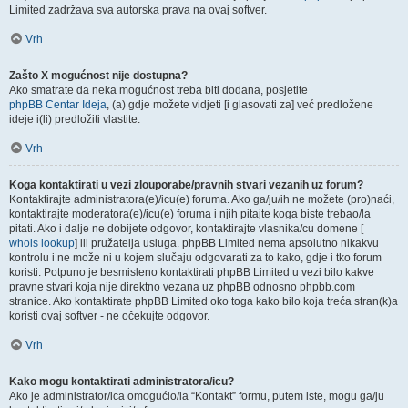
Limited zadržava sva autorska prava na ovaj softver.
Vrh
Zašto X mogućnost nije dostupna?
Ako smatrate da neka mogućnost treba biti dodana, posjetite
phpBB Centar Ideja
, (a) gdje možete vidjeti [i glasovati za] već predložene
ideje i(li) predložiti vlastite.
Vrh
Koga kontaktirati u vezi zlouporabe/pravnih stvari vezanih uz forum?
Kontaktirajte administratora(e)/icu(e) foruma. Ako ga/ju/ih ne možete (pro)naći,
kontaktirajte moderatora(e)/icu(e) foruma i njih pitajte koga biste trebao/la
pitati. Ako i dalje ne dobijete odgovor, kontaktirajte vlasnika/cu domene [
whois lookup
] ili pružatelja usluga. phpBB Limited nema apsolutno nikakvu
kontrolu i ne može ni u kojem slučaju odgovarati za to kako, gdje i tko forum
koristi. Potpuno je besmisleno kontaktirati phpBB Limited u vezi bilo kakve
pravne stvari koja nije direktno vezana uz phpBB odnosno phpbb.com
stranice. Ako kontaktirate phpBB Limited oko toga kako bilo koja treća stran(k)a
koristi ovaj softver - ne očekujte odgovor.
Vrh
Kako mogu kontaktirati administratora/icu?
Ako je administrator/ica omogućio/la “Kontakt” formu, putem iste, mogu ga/ju