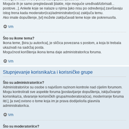
Moguće ih je samo pregledavati [dakle, nije moguće uređivati/izbrisati...
postove...]. Ankete koje se nalaze u njima [ako nisu po određenju] završavaju
istog trena kada moderator(ica)/administrator(ica) zaključa temu.
Ako imate dopuštenje, [vi] možete zaključavati teme koje ste pokrenuo/la.
Vrh
Što su ikone tema?
Ikona teme, [bira ju autor/ica], je sličica povezana s postom, a koja bi trebala
ukazivati na sadržaj posta.
Mogućnost korištenja ikona tema daje administrator/ica foruma.
Vrh
Stupnjevanje korisnika/ca i korisničke grupe
Što su administratori/ce?
Administratori/ce su osobe s najvišom razinom kontrole nad cijelim forumom.
Mogu kontrolirati sve aspekte foruma [postavljanje dopuštenja, isključivanje
korisnika/ca, stvaranje korisničkih grupa/moderatora(ica), moderiranje foruma
itd.], [a sve] ovisno o tome koja im je prava dodijelio/la glavni/a
administrator/ica.
Vrh
Što su moderatori/ce?