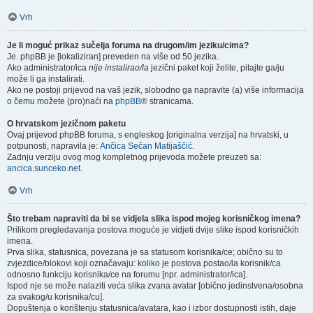
Vrh
Je li moguć prikaz sučelja foruma na drugom/im jeziku/cima?
Je. phpBB je [lokaliziran] preveden na više od 50 jezika.
Ako administrator/ica
nije instalirao/la
jezični paket koji želite, pitajte ga/ju
može li ga instalirati.
Ako ne postoji prijevod na vaš jezik, slobodno ga napravite (a) više informacija
o čemu možete (pro)naći na
phpBB
® stranicama.
O hrvatskom jezičnom paketu
Ovaj prijevod phpBB foruma, s engleskog [originalna verzija] na hrvatski, u
potpunosti, napravila je:
Ančica Sečan Matijaščić
.
Zadnju verziju ovog mog kompletnog prijevoda možete preuzeti sa:
ancica.sunceko.net
.
Vrh
Što trebam napraviti da bi se vidjela slika ispod mojeg korisničkog imena?
Prilikom pregledavanja postova moguće je vidjeti dvije slike ispod korisničkih
imena.
Prva slika, statusnica, povezana je sa statusom korisnika/ce; obično su to
zvjezdice/blokovi koji označavaju: koliko je postova postao/la korisnik/ca
odnosno funkciju korisnika/ce na forumu [npr. administrator/ica].
Ispod nje se može nalaziti veća slika zvana avatar [obično jedinstvena/osobna
za svakog/u korisnika/cu].
Dopuštenja o korištenju statusnica/avatara, kao i izbor dostupnosti istih, daje