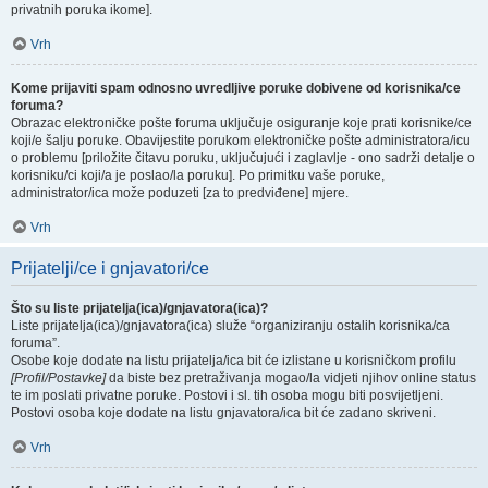
privatnih poruka ikome].
Vrh
Kome prijaviti spam odnosno uvredljive poruke dobivene od korisnika/ce
foruma?
Obrazac elektroničke pošte foruma uključuje osiguranje koje prati korisnike/ce
koji/e šalju poruke. Obavijestite porukom elektroničke pošte administratora/icu
o problemu [priložite čitavu poruku, uključujući i zaglavlje - ono sadrži detalje o
korisniku/ci koji/a je poslao/la poruku]. Po primitku vaše poruke,
administrator/ica može poduzeti [za to predviđene] mjere.
Vrh
Prijatelji/ce i gnjavatori/ce
Što su liste prijatelja(ica)/gnjavatora(ica)?
Liste prijatelja(ica)/gnjavatora(ica) služe “organiziranju ostalih korisnika/ca
foruma”.
Osobe koje dodate na listu prijatelja/ica bit će izlistane u korisničkom profilu
[Profil/Postavke]
da biste bez pretraživanja mogao/la vidjeti njihov online status
te im poslati privatne poruke. Postovi i sl. tih osoba mogu biti posvijetljeni.
Postovi osoba koje dodate na listu gnjavatora/ica bit će zadano skriveni.
Vrh