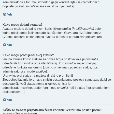
administrator/ica foruma [slobodno ga/ju kontaktirajte (sa) zamolbom o
dopuštenju statusnica/avatara ako isto/a nije dao/la].
Vrh
Kako mogu dodati avatara?
Avatara možete dodati u svom korisničkom profilu
[Profil/Postavke]
putem
jedne od sljedeće četiri metode: korištenjem Gravatara, (iza)biranjem iz
Galerije avatara, linkanjem na avatara odnosno pohranjivanjem avatara.
Vrh
Kako mogu promijeniti svoj status?
Većina foruma koristi statuse za prikaz broja postova koje je postao/la
određeni/a korisnik/ca te za identifikaciju korisnika/ca koji/e obavljaju
određene funkcije na forumu [obično oni/e imaju poseban status, npr.
administratori/ce, moderatori/ce].
U pravilu, svoj status ne možete direktno promijeniti.
Zloupotrebljavanje foruma, u smislu postanja puno postova samo zato da bi se
dosegao što veći status, nema nikakvog smisla jer
administratori(ce)/moderatori(ce) mogu
smanjiti
nečiji status [npr. smanjenjem
broja postova...].
Vrh
Zašto se trebam prijaviti ako želim korisniku/ci foruma poslati poruku