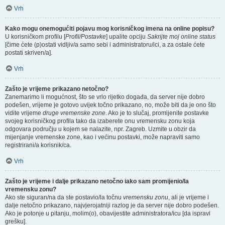
Vrh
Kako mogu onemogućiti pojavu mog korisničkog imena na online popisu?
U korisničkom profilu [
Profil/Postavke
] upalite opciju
Sakrijte moj online status
[čime ćete (p)ostati vidljiv/a samo sebi i administratoru/ici, a za ostale ćete
postati skriven/a].
Vrh
Zašto je vrijeme prikazano netočno?
Zanemarimo li mogućnost, što se vrlo rijetko događa, da server nije dobro
podešen, vrijeme je gotovo uvijek točno prikazano, no, može biti da je ono što
vidite vrijeme
druge vremenske zone
. Ako je to slučaj, promijenite postavke
svojeg korisničkog profila tako da izaberete onu vremensku zonu koja
odgovara području u kojem se nalazite, npr. Zagreb. Uzmite u obzir da
mijenjanje vremenske zone, kao i većinu postavki, može napraviti samo
registrirani/a korisnik/ca.
Vrh
Zašto je vrijeme i dalje prikazano netočno iako sam promijenio/la
vremensku zonu?
Ako ste siguran/na da ste postavio/la točnu
vremensku zonu
, ali je vrijeme i
dalje netočno prikazano, najvjerojatniji razlog je da server nije dobro podešen.
Ako je potonje u pitanju, molim(o), obavijestite administratora/icu [da ispravi
grešku].