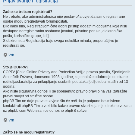
Prijavljivanje i registracija
Zašto se trebam registrirati?
Ne trebate, ako administrator/ica nije postavio/la uvjet da samo registrirane
osobe mogu pregledavati forum/postati.
Bilo kako bilo, Registracijom ćete dobiti pristup dodatnim opcijama koje nisu
dostupne neregistriranim osobama [avatari, privatne poruke, elektronička
pošta, korisničke grupe, itd.].
S obzirom da Registracija traje svega nekoliko minuta, preporučljivo je
registrirati se.
Vrh
Što je COPPA?
COPPA [Child Online Privacy and Protection Act] je pravno pravilo, Sjedinjenih
Američkih Država, doneseno 1998. godine, koje nalaže odobrenje od strane
roditelja/staratelja za prikupljanje osobnih podataka [od] osoba mlađih od 13
godina.
Ako niste siguran/na odnosi li se spomenuto pravno pravilo na vas, zatražite
pravni savjet od stručne osobe.
phpBB Tim ne daje pravne savjete što će reći da je potpuno besmisleno
kontaktirati phpBB Tim u vezi bilo kakve pravne stvari koja nije direktno vezana
uz phpbb.com Web stranice odnosno phpBB softver.
Vrh
Zašto se ne mogu registrirati?