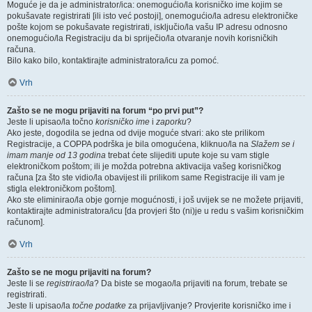
Moguće je da je administrator/ica: onemogućio/la korisničko ime kojim se
pokušavate registrirati [ili isto već postoji], onemogućio/la adresu elektroničke
pošte kojom se pokušavate registrirati, isključio/la vašu IP adresu odnosno
onemogućio/la Registraciju da bi spriječio/la otvaranje novih korisničkih
računa.
Bilo kako bilo, kontaktirajte administratora/icu za pomoć.
Vrh
Zašto se ne mogu prijaviti na forum “po prvi put”?
Jeste li upisao/la točno
korisničko ime
i
zaporku
?
Ako jeste, dogodila se jedna od dvije moguće stvari: ako ste prilikom
Registracije, a COPPA podrška je bila omogućena, kliknuo/la na
Slažem se i
imam manje od 13 godina
trebat ćete slijediti upute koje su vam stigle
elektroničkom poštom; ili je možda potrebna aktivacija vašeg korisničkog
računa [za što ste vidio/la obavijest ili prilikom same Registracije ili vam je
stigla elektroničkom poštom].
Ako ste eliminirao/la obje gornje mogućnosti, i još uvijek se ne možete prijaviti,
kontaktirajte administratora/icu [da provjeri što (ni)je u redu s vašim korisničkim
računom].
Vrh
Zašto se ne mogu prijaviti na forum?
Jeste li se
registrirao/la
? Da biste se mogao/la prijaviti na forum, trebate se
registrirati.
Jeste li upisao/la
točne podatke
za prijavljivanje? Provjerite korisničko ime i