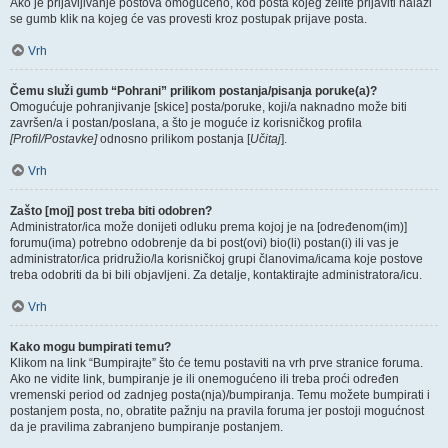
Ako je prijavljivanje postova omogućeno, kod posta kojeg želite prijaviti nalazi
se gumb klik na kojeg će vas provesti kroz postupak prijave posta.
Vrh
Čemu služi gumb “Pohrani” prilikom postanja/pisanja poruke(a)?
Omogućuje pohranjivanje [skice] posta/poruke, koji/a naknadno može biti
završen/a i postan/poslana, a što je moguće iz korisničkog profila
[Profil/Postavke]
odnosno prilikom postanja [
Učitaj
].
Vrh
Zašto [moj] post treba biti odobren?
Administrator/ica može donijeti odluku prema kojoj je na [određenom(im)]
forumu(ima) potrebno odobrenje da bi post(ovi) bio(li) postan(i) ili vas je
administrator/ica pridružio/la korisničkoj grupi članovima/icama koje postove
treba odobriti da bi bili objavljeni. Za detalje, kontaktirajte administratora/icu.
Vrh
Kako mogu bumpirati temu?
Klikom na link “Bumpirajte” što će temu postaviti na vrh prve stranice foruma.
Ako ne vidite link, bumpiranje je ili onemogućeno ili treba proći određen
vremenski period od zadnjeg posta(nja)/bumpiranja. Temu možete bumpirati i
postanjem posta, no, obratite pažnju na pravila foruma jer postoji mogućnost
da je pravilima zabranjeno bumpiranje postanjem.