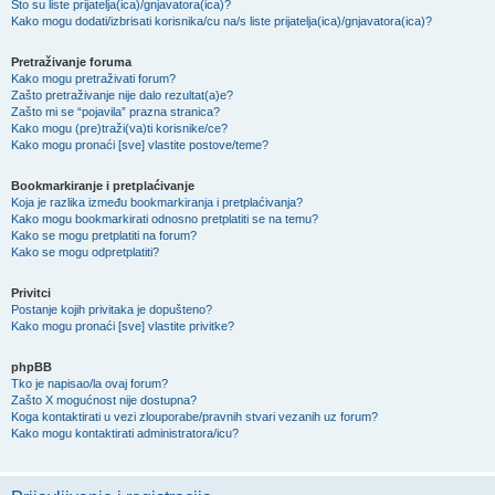
Što su liste prijatelja(ica)/gnjavatora(ica)?
Kako mogu dodati/izbrisati korisnika/cu na/s liste prijatelja(ica)/gnjavatora(ica)?
Pretraživanje foruma
Kako mogu pretraživati forum?
Zašto pretraživanje nije dalo rezultat(a)e?
Zašto mi se “pojavila” prazna stranica?
Kako mogu (pre)traži(va)ti korisnike/ce?
Kako mogu pronaći [sve] vlastite postove/teme?
Bookmarkiranje i pretplaćivanje
Koja je razlika između bookmarkiranja i pretplaćivanja?
Kako mogu bookmarkirati odnosno pretplatiti se na temu?
Kako se mogu pretplatiti na forum?
Kako se mogu odpretplatiti?
Privitci
Postanje kojih privitaka je dopušteno?
Kako mogu pronaći [sve] vlastite privitke?
phpBB
Tko je napisao/la ovaj forum?
Zašto X mogućnost nije dostupna?
Koga kontaktirati u vezi zlouporabe/pravnih stvari vezanih uz forum?
Kako mogu kontaktirati administratora/icu?