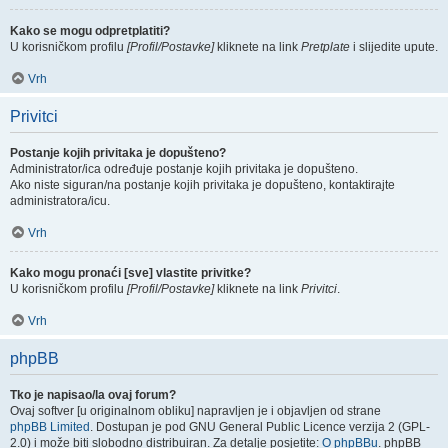
Kako se mogu odpretplatiti?
U korisničkom profilu
[Profil/Postavke]
kliknete na link
Pretplate
i slijedite upute.
Vrh
Privitci
Postanje kojih privitaka je dopušteno?
Administrator/ica određuje postanje kojih privitaka je dopušteno.
Ako niste siguran/na postanje kojih privitaka je dopušteno, kontaktirajte
administratora/icu.
Vrh
Kako mogu pronaći [sve] vlastite privitke?
U korisničkom profilu
[Profil/Postavke]
kliknete na link
Privitci
.
Vrh
phpBB
Tko je napisao/la ovaj forum?
Ovaj softver [u originalnom obliku] napravljen je i objavljen od strane
phpBB Limited
. Dostupan je pod GNU General Public Licence verzija 2 (GPL-
2.0) i može biti slobodno distribuiran. Za detalje posjetite:
O phpBBu
. phpBB