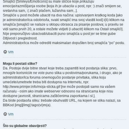
Smajlići [Smileys/Emoticons] su male sličice koje
prikazuju
emocije/razmišljanja osobe [koja ih je
ubacila
u post, npr. :) znači smijem se,
sretan/na sam, :( znači plačem, tužan/na sam...].
Smajliće u post možete
ubaciti
na dva načina: upisivanjem kratkog koda [ako
je administrator/ica odobrio/la, svaki smajlić ima svoj vlastiti kod] i(li) klikom na
smajlića [smajlići se nalaze u sklopu obrasca za pisanje postova; u pravilu se
vidi samo
prvih
20, a ostale možete vidjeti (i
ubaciti
) klikom na
Ostali smajlići
].
Nije preporučljivo ubacivati/ubaciti puno smajlića u post jer se time gube
čitljivost i preglednost.
Administrator/ica može odrediti maksimalan dopušten broj smajlića “po” postu.
Vrh
Mogu li postati slike?
Da. Postoje dvije bitne stvari koje treba zapamtiti kod postanja slika: prvo,
mnogi/e korisnici/e ne vole puno slika u postovima/porukama, i drugo, ako je
administrator/ica foruma onemogućio postanje privitaka, slika koju
umećete/umetnete treba biti dostupna na Internetu, npr.
http://www.primjer.info/moja-slicka.gif [ne može postojati samo na vašem
računalu - osim ako imate webserver odnosno na stranicama koje nisu
dostupne javnosti, stranicama zaštićenima zaporkama i sl.].
Da biste postao/la sliku: trebate obuhvatiti URL, na kojem se slika nalazi, sa
BBKod [img][/img] tago(vi)m(a).
Vrh
Što su globalne obavijesti?