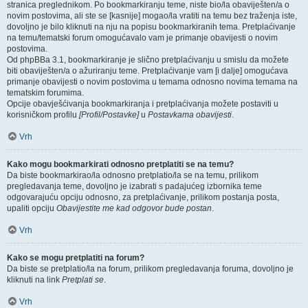
stranica preglednikom. Po bookmarkiranju teme, niste bio/la obaviješten/a o
novim postovima, ali ste se [kasnije] mogao/la vratiti na temu bez traženja iste,
dovoljno je bilo kliknuti na nju na popisu bookmarkiranih tema. Pretplaćivanje
na temu/tematski forum omogućavalo vam je primanje obavijesti o novim
postovima.
Od phpBBa 3.1, bookmarkiranje je slično pretplaćivanju u smislu da možete
biti obaviješten/a o ažuriranju teme. Pretplaćivanje vam [i dalje] omogućava
primanje obavijesti o novim postovima u temama odnosno novima temama na
tematskim forumima.
Opcije obavješćivanja bookmarkiranja i pretplaćivanja možete postaviti u
korisničkom profilu
[Profil/Postavke]
u
Postavkama obavijesti
.
Vrh
Kako mogu bookmarkirati odnosno pretplatiti se na temu?
Da biste bookmarkirao/la odnosno pretplatio/la se na temu, prilikom
pregledavanja teme, dovoljno je izabrati s padajućeg izbornika teme
odgovarajuću opciju odnosno, za pretplaćivanje, prilikom postanja posta,
upaliti opciju
Obavijestite me kad odgovor bude postan
.
Vrh
Kako se mogu pretplatiti na forum?
Da biste se pretplatio/la na forum, prilikom pregledavanja foruma, dovoljno je
kliknuti na link
Pretplati se
.
Vrh