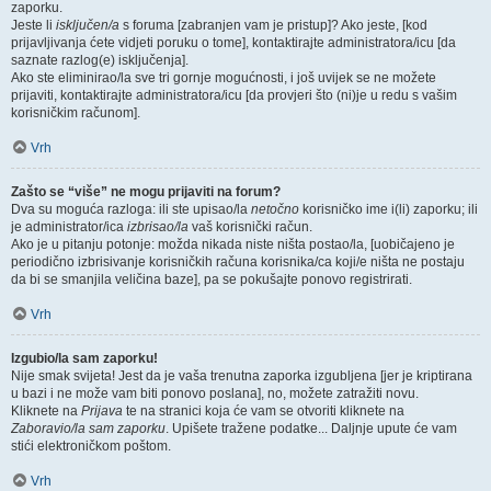
zaporku.
Jeste li
isključen/a
s foruma [zabranjen vam je pristup]? Ako jeste, [kod
prijavljivanja ćete vidjeti poruku o tome], kontaktirajte administratora/icu [da
saznate razlog(e) isključenja].
Ako ste eliminirao/la sve tri gornje mogućnosti, i još uvijek se ne možete
prijaviti, kontaktirajte administratora/icu [da provjeri što (ni)je u redu s vašim
korisničkim računom].
Vrh
Zašto se “više” ne mogu prijaviti na forum?
Dva su moguća razloga: ili ste upisao/la
netočno
korisničko ime i(li) zaporku; ili
je administrator/ica
izbrisao/la
vaš korisnički račun.
Ako je u pitanju potonje: možda nikada niste ništa postao/la, [uobičajeno je
periodično izbrisivanje korisničkih računa korisnika/ca koji/e ništa ne postaju
da bi se smanjila veličina baze], pa se pokušajte ponovo registrirati.
Vrh
Izgubio/la sam zaporku!
Nije smak svijeta! Jest da je vaša trenutna zaporka izgubljena [jer je kriptirana
u bazi i ne može vam biti ponovo poslana], no, možete zatražiti novu.
Kliknete na
Prijava
te na stranici koja će vam se otvoriti kliknete na
Zaboravio/la sam zaporku
. Upišete tražene podatke... Daljnje upute će vam
stići elektroničkom poštom.
Vrh