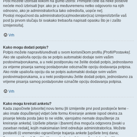
Post možete izbrisati klikom na gumb
izbriši
. Primijetit ćete da neke postove
nećete moći izbrisati [npr. ako je u međuvremenu netko odgovorio na njih
odnosno, ako je administrator/ica tako odredio/la, uopće ne].
Postoji mogućnost da administrator(ica)/moderator(ica) izmijeni/izbriše vaš
post [u prvom slučaju bi svakako trebao/la napisati opasku što je i zašto
izmijenio/la].
Vrh
Kako mogu dodati potpis?
Potpis možete napraviti/uređivati u svom korisničkom profilu
[Profil/Postavke]
.
Ako ste upalio/la opciju da se potpis automatski dodaje svim vašim
postovima/porukama, a u neki post/poruku ne želite dodati potpis, jednostavno
za vrijeme pisanja samog posta/poruke odoznačite opciju dodavanja potpisa.
Ako niste upalio/la opciju da se potpis automatski dodaje svim vašim
postovima/porukama, a u neki post/poruku želite dodati potpis, jednostavno za
vrijeme pisanja samog posta/poruke označite opciju dodavanja potpisa.
Vrh
Kako mogu kreirati anketu?
Kada započnete [otvorite] novu temu [ili izmijenite prvi post postojeće teme -
ako imate dopuštenje] vidjet ćete formu
Kreiranje ankete
ispod okvira za
pisanje teksta posta [ako to ne vidite, vjerojatno nemate dopuštenje za
kreiranje anketa]. Upišete pitanje i [barem] dva moguća odgovora [svaki u
zaseban redak], kojih maksimalan limit određuje administrator/ica. Možete
postaviti (i) vremensko ograničenje trajanja ankete [upišete broj dana;