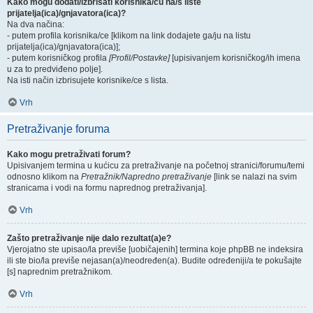
Kako mogu dodati/izbrisati korisnika/cu na/s liste
prijatelja(ica)/gnjavatora(ica)?
Na dva načina:
- putem profila korisnika/ce [klikom na link dodajete ga/ju na listu
prijatelja(ica)/gnjavatora(ica)];
- putem korisničkog profila
[Profil/Postavke]
[upisivanjem korisničkog/ih imena
u za to predviđeno polje].
Na isti način izbrisujete korisnike/ce s lista.
Vrh
Pretraživanje foruma
Kako mogu pretraživati forum?
Upisivanjem termina u kućicu za pretraživanje na početnoj stranici/forumu/temi
odnosno klikom na
Pretražnik/Napredno pretraživanje
[link se nalazi na svim
stranicama i vodi na formu naprednog pretraživanja].
Vrh
Zašto pretraživanje nije dalo rezultat(a)e?
Vjerojatno ste upisao/la previše [uobičajenih] termina koje phpBB ne indeksira
ili ste bio/la previše nejasan(a)/neodređen(a). Budite određeniji/a te pokušajte
[s] naprednim pretražnikom.
Vrh