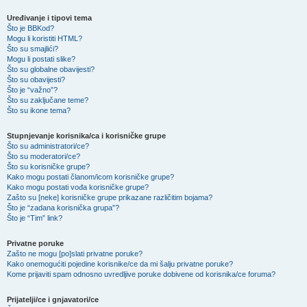
Uređivanje i tipovi tema
Što je BBKod?
Mogu li koristiti HTML?
Što su smajlići?
Mogu li postati slike?
Što su globalne obavijesti?
Što su obavijesti?
Što je “važno”?
Što su zaključane teme?
Što su ikone tema?
Stupnjevanje korisnika/ca i korisničke grupe
Što su administratori/ce?
Što su moderatori/ce?
Što su korisničke grupe?
Kako mogu postati članom/icom korisničke grupe?
Kako mogu postati vođa korisničke grupe?
Zašto su [neke] korisničke grupe prikazane različitim bojama?
Što je “zadana korisnička grupa”?
Što je “Tim” link?
Privatne poruke
Zašto ne mogu [po]slati privatne poruke?
Kako onemogućiti pojedine korisnike/ce da mi šalju privatne poruke?
Kome prijaviti spam odnosno uvredljive poruke dobivene od korisnika/ce foruma?
Prijatelji/ce i gnjavatori/ce