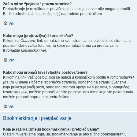
Zašto mi se “pojavila” prazna stranica?
Pretraživanje je rezultiralo s previše rezultata koje server nije mogao obraditi.
Budite određeniji/a te pokušajte [s] naprednim pretražnikom.
Vrh
Kako mogu (pre)traži(va)ti korisnike/ce?
Klikom na
Članstvo
, link se nalazi na svim stranicama, otvorit će se stranica, s
popisom članova/ica foruma, na kojoj se nalazi forma za pretraživanje
[
Pronađite korisničko ime
].
Vrh
Kako mogu pronaći [sve] vlastite postove/teme?
Klikom na link
Vaši postovi
, koji se nalazi u korisničkom profilu
[Profil/Postavke]
(na INFO dijelu Početne izborničke stranice)
, odnosno na stranici
Članstva
,
koja prikazuje [vaš] profil, odnosno izborom opcije
Vaši postovi
, s padajućeg
izbornika
Linki
, možete pronaći vlastite postove, dok teme koje ste pokrenuo/la
možete pronaći naprednim pretražnikom.
Vrh
Bookmarkiranje i pretplaćivanje
Koja je razlika između bookmarkiranja i pretplaćivanja?
U starijim verzijama phpBBa, bookmarkiranje je bilo slično bookmarkiranju