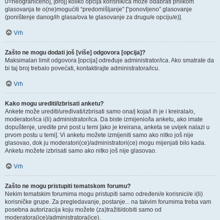
0=neograničeno], [broj] koliko opcija korisnik/ca može odabrati prilikom
glasovanja te o(ne)mogućiti “predomišljanje” [“ponovljeno” glasovanje
(poništenje danog/ih glasa/ova te glasovanje za drugu/e opciju/e)].
Vrh
Zašto ne mogu dodati još [više] odgovora [opcija]?
Maksimalan limit odgovora [opcija] određuje administrator/ica. Ako smatrate da
bi taj broj trebalo povećati, kontaktirajte administratora/icu.
Vrh
Kako mogu urediti/izbrisati anketu?
Ankete može urediti/uređivati/izbrisati samo ona/j koja/i ih je i kreirala/o,
moderator/ica i(li) administrator/ica. Da biste izmijenio/la anketu, ako imate
dopuštenje, uredite prvi post u temi [ako je kreirana, anketa se uvijek nalazi u
prvom postu u temi]. Vi anketu možete izmijeniti samo ako nitko još nije
glasovao, dok ju moderatori(ce)/administratori(ce) mogu mijenjati bilo kada.
Anketu možete izbrisati samo ako nitko još nije glasovao.
Vrh
Zašto ne mogu pristupiti tematskom forumu?
Nekim tematskim forumima mogu pristupiti samo određeni/e korisnici/e i(li)
korisničke grupe. Za pregledavanje, postanje... na takvim forumima treba vam
posebna autorizacija koju možete (za)tražiti/dobiti samo od
moderatora(ice)/administratora(ice).