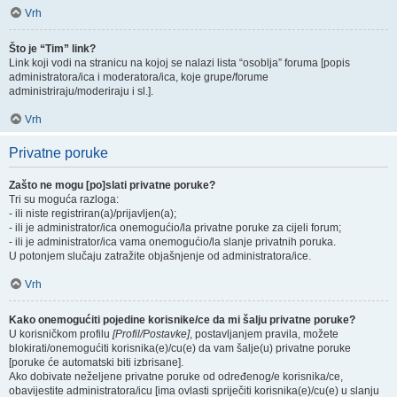
Vrh
Što je “Tim” link?
Link koji vodi na stranicu na kojoj se nalazi lista “osoblja” foruma [popis
administratora/ica i moderatora/ica, koje grupe/forume
administriraju/moderiraju i sl.].
Vrh
Privatne poruke
Zašto ne mogu [po]slati privatne poruke?
Tri su moguća razloga:
- ili niste registriran(a)/prijavljen(a);
- ili je administrator/ica onemogućio/la privatne poruke za cijeli forum;
- ili je administrator/ica vama onemogućio/la slanje privatnih poruka.
U potonjem slučaju zatražite objašnjenje od administratora/ice.
Vrh
Kako onemogućiti pojedine korisnike/ce da mi šalju privatne poruke?
U korisničkom profilu
[Profil/Postavke]
, postavljanjem pravila, možete
blokirati/onemogućiti korisnika(e)/cu(e) da vam šalje(u) privatne poruke
[poruke će automatski biti izbrisane].
Ako dobivate neželjene privatne poruke od određenog/e korisnika/ce,
obavijestite administratora/icu [ima ovlasti spriječiti korisnika(e)/cu(e) u slanju