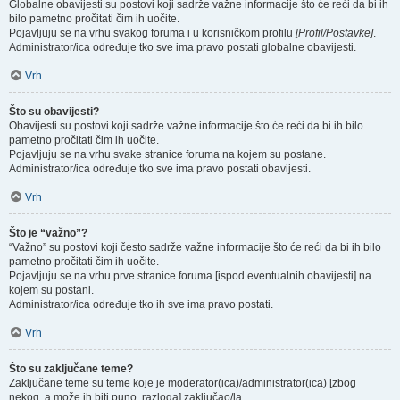
Globalne obavijesti su postovi koji sadrže važne informacije što će reći da bi ih
bilo pametno pročitati čim ih uočite.
Pojavljuju se na vrhu svakog foruma i u korisničkom profilu
[Profil/Postavke]
.
Administrator/ica određuje tko sve ima pravo postati globalne obavijesti.
Vrh
Što su obavijesti?
Obavijesti su postovi koji sadrže važne informacije što će reći da bi ih bilo
pametno pročitati čim ih uočite.
Pojavljuju se na vrhu svake stranice foruma na kojem su postane.
Administrator/ica određuje tko sve ima pravo postati obavijesti.
Vrh
Što je “važno”?
“Važno” su postovi koji često sadrže važne informacije što će reći da bi ih bilo
pametno pročitati čim ih uočite.
Pojavljuju se na vrhu prve stranice foruma [ispod eventualnih obavijesti] na
kojem su postani.
Administrator/ica određuje tko ih sve ima pravo postati.
Vrh
Što su zaključane teme?
Zaključane teme su teme koje je moderator(ica)/administrator(ica) [zbog
nekog, a može ih biti puno, razloga] zaključao/la.