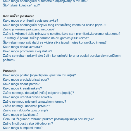
Kako mogu onemogućiti automatsko odjavljivanje s foruma?
Što “Izbriši kolačiće” radi?
Korisničke postavke
Kako mogu promijeniti svoje postavke?
Kako mogu onemogućiti pojavu mog korisničkog imena na online popisu?
Zašto je vrijeme prikazano netočno?
Zašto je vrijeme i dalje prikazano netočno iako sam promijenio/la vremensku zonu?
Je li moguć prikaz sučelja foruma na drugom/im jeziku/cima?
Što trebam napraviti da bi se vidjela slika ispod mojeg korisničkog imena?
Kako mogu dodati avatara?
Kako mogu promijeniti svoj status?
Zašto se trebam prijaviti ako želim korisniku/ci foruma poslati poruku elektroničkom
poštom?
Postanje
Kako mogu postati [objaviti] temu/post na forum(u)?
Kako mogu urediti/izbrisati post?
Kako mogu dodati potpis?
Kako mogu kreirati anketu?
Zašto ne mogu dodati još [više] odgovora [opcija]?
Kako mogu urediti/izbrisati anketu?
Zašto ne mogu pristupiti tematskom forumu?
Zašto ne mogu dodavati privitke?
Zašto sam dobio/la upozorenje?
Kako mogu prijaviti post?
Čemu služi gumb “Pohrani” prilikom postanja/pisanja poruke(a)?
Zašto [moj] post treba biti odobren?
Kako mogu bumpirati temu?