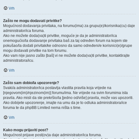
Vrh
Zašto ne mogu dodavati privitke?
Mogućnost dodavanja privitaka, na forumu(ima) za grupu(e)/korisnika(cu) daje
administrator/ica foruma.
Ako ne možete doda(va)ti privitke, moguće je da je administrator/ica
onemogućio/la dodavanje privitaka baš za taj određen forum na kojem ste
pokušao/la dodati privitak/ke odnosno da samo određeni/e korisnici(e)/grupe
mogu dodavati privitke na tom forumu.
Ako vam nije jasno zašto [baš] vi ne možete doda(va)ti privitke, kontaktirajte
administratora/icu.
Vrh
Zašto sam dobio/la upozorenje?
Svaki/a administrator/ica postavlja vlastita pravila koja vrijede na
[njegovom(im)/njezinom(im)] forumu/ima. Ne vrijede na svim forumima ista
pravila. Ako misli da ste prekršio/la [jedno od/više] pravila, može vas upozoriti.
Ako dobijete upozorenje, imajte na umu da je to odluka administratora/ice
foruma te da phpBB Limited nema ništa s time.
Vrh
Kako mogu prijaviti post?
Mogućnost prijave post(ov)a daje administrator/ica foruma.