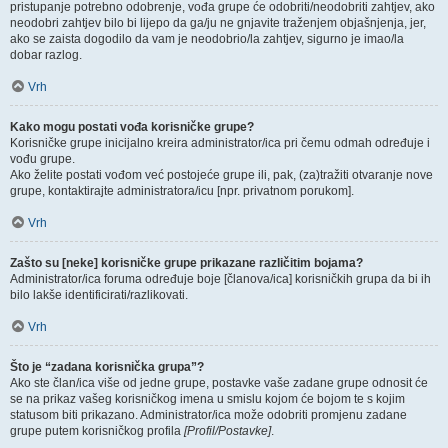
pristupanje potrebno odobrenje, vođa grupe će odobriti/neodobriti zahtjev, ako
neodobri zahtjev bilo bi lijepo da ga/ju ne gnjavite traženjem objašnjenja, jer,
ako se zaista dogodilo da vam je neodobrio/la zahtjev, sigurno je imao/la
dobar razlog.
Vrh
Kako mogu postati vođa korisničke grupe?
Korisničke grupe inicijalno kreira administrator/ica pri čemu odmah određuje i
vođu grupe.
Ako želite postati vođom već postojeće grupe ili, pak, (za)tražiti otvaranje nove
grupe, kontaktirajte administratora/icu [npr. privatnom porukom].
Vrh
Zašto su [neke] korisničke grupe prikazane različitim bojama?
Administrator/ica foruma određuje boje [članova/ica] korisničkih grupa da bi ih
bilo lakše identificirati/razlikovati.
Vrh
Što je “zadana korisnička grupa”?
Ako ste član/ica više od jedne grupe, postavke vaše zadane grupe odnosit će
se na prikaz vašeg korisničkog imena u smislu kojom će bojom te s kojim
statusom biti prikazano. Administrator/ica može odobriti promjenu zadane
grupe putem korisničkog profila
[Profil/Postavke]
.