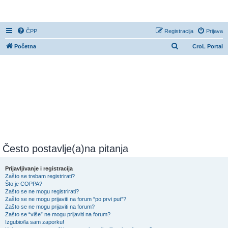
CroL Forum
ČPP
Registracija
Prijava
P
Početna
CroL Portal
r
e
t
r
a
ž
n
i
Često postavlje(a)na pitanja
k
Prijavljivanje i registracija
Zašto se trebam registrirati?
Što je COPPA?
Zašto se ne mogu registrirati?
Zašto se ne mogu prijaviti na forum “po prvi put”?
Zašto se ne mogu prijaviti na forum?
Zašto se “više” ne mogu prijaviti na forum?
Izgubio/la sam zaporku!