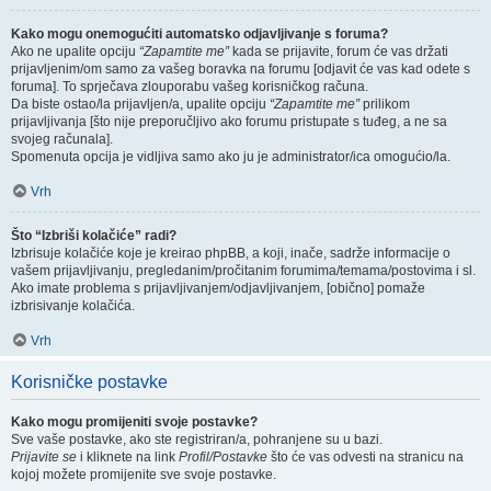
Kako mogu onemogućiti automatsko odjavljivanje s foruma?
Ako ne upalite opciju
“Zapamtite me”
kada se prijavite, forum će vas držati
prijavljenim/om samo za vašeg boravka na forumu [odjavit će vas kad odete s
foruma]. To sprječava zlouporabu vašeg korisničkog računa.
Da biste ostao/la prijavljen/a, upalite opciju
“Zapamtite me”
prilikom
prijavljivanja [što nije preporučljivo ako forumu pristupate s tuđeg, a ne sa
svojeg računala].
Spomenuta opcija je vidljiva samo ako ju je administrator/ica omogućio/la.
Vrh
Što “Izbriši kolačiće” radi?
Izbrisuje kolačiće koje je kreirao phpBB, a koji, inače, sadrže informacije o
vašem prijavljivanju, pregledanim/pročitanim forumima/temama/postovima i sl.
Ako imate problema s prijavljivanjem/odjavljivanjem, [obično] pomaže
izbrisivanje kolačića.
Vrh
Korisničke postavke
Kako mogu promijeniti svoje postavke?
Sve vaše postavke, ako ste registriran/a, pohranjene su u bazi.
Prijavite se
i kliknete na link
Profil/Postavke
što će vas odvesti na stranicu na
kojoj možete promijenite sve svoje postavke.