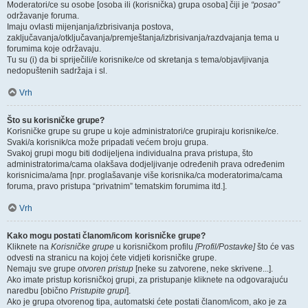
Moderatori/ce su osobe [osoba ili (korisnička) grupa osoba] čiji je
“posao”
održavanje foruma.
Imaju ovlasti mijenjanja/izbrisivanja postova,
zaključavanja/otključavanja/premještanja/izbrisivanja/razdvajanja tema u
forumima koje održavaju.
Tu su (i) da bi spriječili/e korisnike/ce od skretanja s tema/objavljivanja
nedopuštenih sadržaja i sl.
Vrh
Što su korisničke grupe?
Korisničke grupe su grupe u koje administratori/ce grupiraju korisnike/ce.
Svaki/a korisnik/ca može pripadati većem broju grupa.
Svakoj grupi mogu biti dodijeljena individualna prava pristupa, što
administratorima/cama olakšava dodjeljivanje određenih prava određenim
korisnicima/ama [npr. proglašavanje više korisnika/ca moderatorima/cama
foruma, pravo pristupa “privatnim” tematskim forumima itd.].
Vrh
Kako mogu postati članom/icom korisničke grupe?
Kliknete na
Korisničke grupe
u korisničkom profilu
[Profil/Postavke]
što će vas
odvesti na stranicu na kojoj ćete vidjeti korisničke grupe.
Nemaju sve grupe
otvoren pristup
[neke su zatvorene, neke skrivene...].
Ako imate pristup korisničkoj grupi, za pristupanje kliknete na odgovarajuću
naredbu [obično
Pristupite grupi
].
Ako je grupa otvorenog tipa, automatski ćete postati članom/icom, ako je za