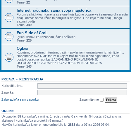
Teme:
22
Internet, računala, sama svoja majstorica
Forum za high-tech cure te sve one koje kućne popravke i zamjenu ulja u autu
znaju obaviti same i žele to podijeliti s drugima. One koje to ne znaju, mogu
saznati ovdje.
Teme:
349
Fun Side of CroL
Igrice, linkovi za razonodu, šale i pošalice.
Teme:
225
Oglasi
Kupujem, prodajem, mijenjam, tražim, poklanjam, unajmljujem, iznajmljujem...
Napomena: ovo NIJE forum u kojem tražite curu ili one night stand, za to
postoji posebna rubrika. ZABRANJENO REKLAMIRANJE
USLUGA/PROIZVODA BEZ DOZVOLE ADMINISTRATORA!
Teme:
143
PRIJAVA
•
REGISTRACIJA
Korisničko ime:
Zaporka:
Zaboravio/la sam zaporku
Zapamtite me
ONLINE
Ukupno je:
55
korisnika/ca online; 1 registriran/a, 0 skrivenih i 54 gosta. (Bazirano na
aktivnosti korisnika/ca u proteklih 5 minuta.)
Najviše korisnika/ca istovremeno online bilo je:
2833
dana 07 tra 2026 07:04.