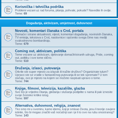
Korisnička i tehnička podrška
Problemi vezani uz rad foruma, pitanja, pohvale, pokude? Navedite ih ovdje.
Teme:
69
Događanja, aktivizam, umjetnost, duhovnost
Novosti, komentari članaka s CroL portala
Domaće i strane aktualnosti, vijesti, komentari događanja, novinskih članaka,
TV emisija, tekstova s CroL naslovnice i općenito svega čime nas mediji
svakodnevno bombardiraju.
Teme:
679
Coming out, aktivizam, politika
Teme vezane uz aktivizam, djelovanje domaćih/stranih udruga, Pride, coming
out, politiku i sve tome slično.
Teme:
510
Druženja, izlasci, putovanja
Otkrile ste super mjesto za izlazak ili tražite društvo? Organizirate tulum?
Upravo ste se vratile s fantastičnog putovanja ili se tek spremate? U tom
slučaju, ovo je mjesto na kojem se možete raspisati upravo o tome.
Teme:
744
Knjige, filmovi, televizija, kazalište, glazba
Sve što je vrijedno čitanja, gledanja i slušanja podijelite s nama ili pak iznesite
svoje žestoke kritike istog.
Teme:
597
Alternativa, duhovnost, religija, znanost
Tko smo mi u svemiru, kamo idemo, koji je smisao života, jesu li teorije zavjere
istinite, što bi mogao značiti vaš noćašnji san i je li to sve na rubu onostranog?
Teme:
143