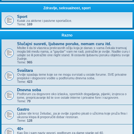
Zdravlje, seksualnost, sport
Sport
Kutak za aktivne i pasivne sportašice.
Teme:
169
Razno
Slučajni susreti, ljubavne poruke, nemam curu itd.
Mislite li da bi vlasnica prekrasnih očiju koja je danas s vama čekala tramvaj
mogla biti među nama, a "gaydar" vam ne radi, potražite je ovdje. Nađite curu i
udajte se ili potražite one night stand. Ili ostavite ljubavnu poruku objektu svoje
žudnje.
Teme:
965
Svaštara
Ovdje spadaju teme koje se ne mogu svrstati u ostale forume. SVE privatne
prepiske i dogovore vodite u podforumu dnevna soba.
Teme:
423
Dnevna soba
Podforum za dogovore oko izlaska, sportskih dogadjanja, pijanki, izvjesca o
tome, prepricavanje itd te sve ostale interne i privatne fore i razgovore.
Teme:
79
Gastro
Ljubav ide kroz želudac, pa je ovdje zgodno pisati o užicima koje pruža fina i
ukusna klopa ili preporučiti dobar restoran.
Teme:
128
40+
Kao što i sam naziv govori, podforum za dame starije od 40.