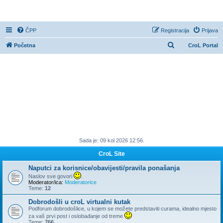
CroL Forum
ČPP
Registracija
Prijava
P
Početna
CroL Portal
r
e
t
r
a
ž
n
Sada je: 09 kol 2026 12:56.
i
k
CroL Site
Naputci za korisnice/obavijesti/pravila ponašanja
Naslov sve govori
.
Moderator/ica:
Moderatorice
Teme:
12
Dobrodošli u croL virtualni kutak
Podforum dobrodošlice, u kojem se možete predstaviti curama, idealno mjesto
za vaš prvi post i oslobađanje od treme
Teme:
766