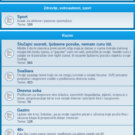
Zdravlje, seksualnost, sport
Sport
Kutak za aktivne i pasivne sportašice.
Teme:
169
Razno
Slučajni susreti, ljubavne poruke, nemam curu itd.
Mislite li da bi vlasnica prekrasnih očiju koja je danas s vama čekala tramvaj
mogla biti među nama, a "gaydar" vam ne radi, potražite je ovdje. Nađite curu i
udajte se ili potražite one night stand. Ili ostavite ljubavnu poruku objektu svoje
žudnje.
Teme:
965
Svaštara
Ovdje spadaju teme koje se ne mogu svrstati u ostale forume. SVE privatne
prepiske i dogovore vodite u podforumu dnevna soba.
Teme:
423
Dnevna soba
Podforum za dogovore oko izlaska, sportskih dogadjanja, pijanki, izvjesca o
tome, prepricavanje itd te sve ostale interne i privatne fore i razgovore.
Teme:
79
Gastro
Ljubav ide kroz želudac, pa je ovdje zgodno pisati o užicima koje pruža fina i
ukusna klopa ili preporučiti dobar restoran.
Teme:
128
40+
Kao što i sam naziv govori, podforum za dame starije od 40.