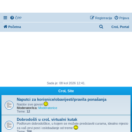
CroL Forum
ČPP
Registracija
Prijava
P
Početna
CroL Portal
r
e
t
r
a
ž
n
Sada je: 08 kol 2026 12:41.
i
k
CroL Site
Naputci za korisnice/obavijesti/pravila ponašanja
Naslov sve govori
.
Moderator/ica:
Moderatorice
Teme:
12
Dobrodošli u croL virtualni kutak
Podforum dobrodošlice, u kojem se možete predstaviti curama, idealno mjesto
za vaš prvi post i oslobađanje od treme
Teme:
766