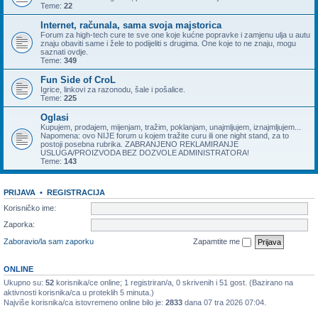
Teme:
22
Internet, računala, sama svoja majstorica
Forum za high-tech cure te sve one koje kućne popravke i zamjenu ulja u autu
znaju obaviti same i žele to podijeliti s drugima. One koje to ne znaju, mogu
saznati ovdje.
Teme:
349
Fun Side of CroL
Igrice, linkovi za razonodu, šale i pošalice.
Teme:
225
Oglasi
Kupujem, prodajem, mijenjam, tražim, poklanjam, unajmljujem, iznajmljujem...
Napomena: ovo NIJE forum u kojem tražite curu ili one night stand, za to
postoji posebna rubrika. ZABRANJENO REKLAMIRANJE
USLUGA/PROIZVODA BEZ DOZVOLE ADMINISTRATORA!
Teme:
143
PRIJAVA
•
REGISTRACIJA
Korisničko ime:
Zaporka:
Zaboravio/la sam zaporku
Zapamtite me
ONLINE
Ukupno su:
52
korisnika/ce online; 1 registriran/a, 0 skrivenih i 51 gost. (Bazirano na
aktivnosti korisnika/ca u proteklih 5 minuta.)
Najviše korisnika/ca istovremeno online bilo je:
2833
dana 07 tra 2026 07:04.