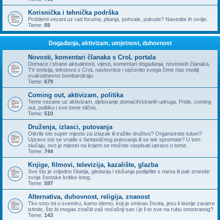
Korisnička i tehnička podrška
Problemi vezani uz rad foruma, pitanja, pohvale, pokude? Navedite ih ovdje.
Teme:
69
Događanja, aktivizam, umjetnost, duhovnost
Novosti, komentari članaka s CroL portala
Domaće i strane aktualnosti, vijesti, komentari događanja, novinskih članaka,
TV emisija, tekstova s CroL naslovnice i općenito svega čime nas mediji
svakodnevno bombardiraju.
Teme:
679
Coming out, aktivizam, politika
Teme vezane uz aktivizam, djelovanje domaćih/stranih udruga, Pride, coming
out, politiku i sve tome slično.
Teme:
510
Druženja, izlasci, putovanja
Otkrile ste super mjesto za izlazak ili tražite društvo? Organizirate tulum?
Upravo ste se vratile s fantastičnog putovanja ili se tek spremate? U tom
slučaju, ovo je mjesto na kojem se možete raspisati upravo o tome.
Teme:
744
Knjige, filmovi, televizija, kazalište, glazba
Sve što je vrijedno čitanja, gledanja i slušanja podijelite s nama ili pak iznesite
svoje žestoke kritike istog.
Teme:
597
Alternativa, duhovnost, religija, znanost
Tko smo mi u svemiru, kamo idemo, koji je smisao života, jesu li teorije zavjere
istinite, što bi mogao značiti vaš noćašnji san i je li to sve na rubu onostranog?
Teme:
143