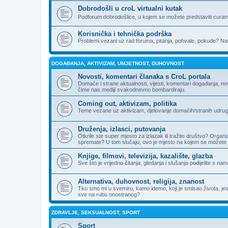
Dobrodošli u croL virtualni kutak
Podforum dobrodošlice, u kojem se možete predstaviti curama
Korisnička i tehnička podrška
Problemi vezani uz rad foruma, pitanja, pohvale, pokude? Nav
DOGAĐANJA, AKTIVIZAM, UMJETNOST, DUHOVNOST
Novosti, komentari članaka s CroL portala
Domaće i strane aktualnosti, vijesti, komentari događanja, n
čime nas mediji svakodnevno bombardiraju.
Coming out, aktivizam, politika
Teme vezane uz aktivizam, djelovanje domaćih/stranih udruga, 
Druženja, izlasci, putovanja
Otkrile ste super mjesto za izlazak ili tražite društvo? Organi
spremate? U tom slučaju, ovo je mjesto na kojem se možete 
Knjige, filmovi, televizija, kazalište, glazba
Sve što je vrijedno čitanja, gledanja i slušanja podijelite s nam
Alternativa, duhovnost, religija, znanost
Tko smo mi u svemiru, kamo idemo, koji je smisao života, jesu li
sve na rubu onostranog?
ZDRAVLJE, SEKSUALNOST, SPORT
Sport