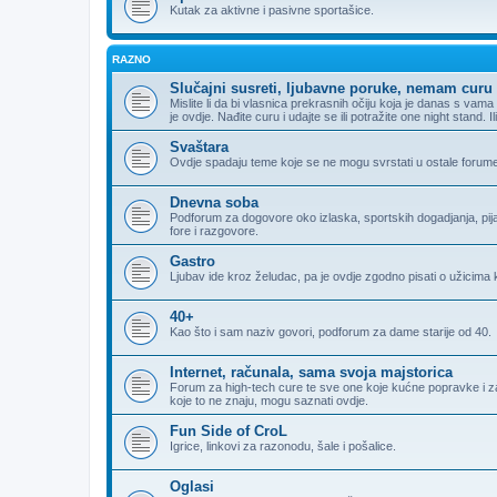
Kutak za aktivne i pasivne sportašice.
RAZNO
Slučajni susreti, ljubavne poruke, nemam curu 
Mislite li da bi vlasnica prekrasnih očiju koja je danas s va
je ovdje. Nađite curu i udajte se ili potražite one night stand. 
Svaštara
Ovdje spadaju teme koje se ne mogu svrstati u ostale forum
Dnevna soba
Podforum za dogovore oko izlaska, sportskih dogadjanja, pijank
fore i razgovore.
Gastro
Ljubav ide kroz želudac, pa je ovdje zgodno pisati o užicima k
40+
Kao što i sam naziv govori, podforum za dame starije od 40.
Internet, računala, sama svoja majstorica
Forum za high-tech cure te sve one koje kućne popravke i zamj
koje to ne znaju, mogu saznati ovdje.
Fun Side of CroL
Igrice, linkovi za razonodu, šale i pošalice.
Oglasi