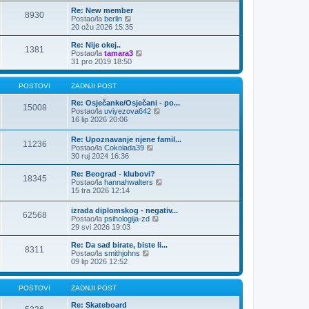
n
Re: New member
j
8930
Z
Postao/la
berlin
i
a
20 ožu 2026 15:35
p
d
o
n
Re: Nije okej..
s
1381
j
Z
Postao/la
tamara3
t
i
a
31 pro 2019 18:50
p
d
o
n
s
j
POSTOVI
ZADNJI POST
t
i
p
Re: Osječanke/Osječani - po...
15008
o
Z
Postao/la
uviyezova642
s
a
16 lip 2026 20:06
t
d
n
Re: Upoznavanje njene famil...
11236
j
Z
Postao/la
Cokolada39
i
a
30 ruj 2024 16:36
p
d
o
n
Re: Beograd - klubovi?
s
18345
j
Z
Postao/la
hannahwalters
t
i
a
15 tra 2026 12:14
p
d
o
n
izrada diplomskog - negativ...
s
62568
j
Z
Postao/la
psihologija-zd
t
i
a
29 svi 2026 19:03
p
d
o
n
Re: Da sad birate, biste li...
s
8311
j
Z
Postao/la
smithjohns
t
i
a
09 lip 2026 12:52
p
d
o
n
s
j
POSTOVI
ZADNJI POST
t
i
p
Re: Skateboard