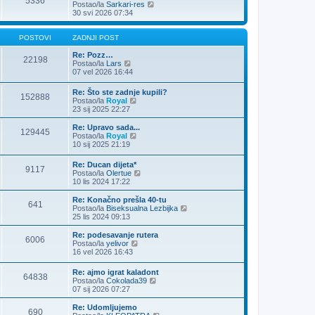
5336
o
Z
Postao/la
Sarkari-res
s
a
30 svi 2026 07:34
t
d
n
j
POSTOVI
ZADNJI POST
i
p
Re: Pozz…
22198
Z
o
Postao/la
Lars
a
s
07 vel 2026 16:44
d
t
n
Re: Što ste zadnje kupili?
152888
j
Z
Postao/la
Royal
i
a
23 sij 2025 22:27
p
d
o
n
Re: Upravo sada...
s
129445
j
Z
Postao/la
Royal
t
i
a
10 sij 2025 21:19
p
d
o
n
Re: Ducan dijeta*
s
9117
j
Z
Postao/la
Olertue
t
i
a
10 lis 2024 17:22
p
d
o
n
Re: Konačno prešla 40-tu
s
641
j
Z
Postao/la
Biseksualna Lezbijka
t
i
a
25 lis 2024 09:13
p
d
o
n
Re: podesavanje rutera
6006
s
j
Z
Postao/la
yelivor
t
i
a
16 vel 2026 16:43
p
d
o
n
Re: ajmo igrat kaladont
s
64838
j
Z
Postao/la
Cokolada39
t
i
a
07 sij 2026 07:27
p
d
o
n
Re: Udomljujemo
s
690
j
Z