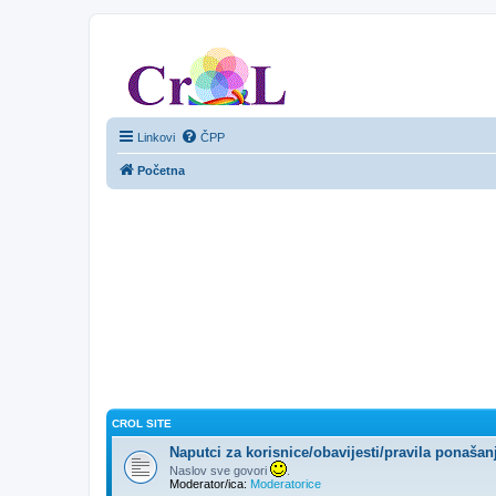
CroL Forum
Linkovi
ČPP
Početna
CROL SITE
Naputci za korisnice/obavijesti/pravila ponašan
Naslov sve govori
.
Moderator/ica:
Moderatorice