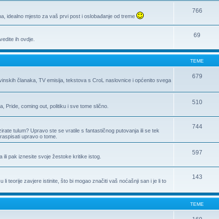
766
, idealno mjesto za vaš prvi post i oslobađanje od treme
69
edite ih ovdje.
TEME
679
ovinskih članaka, TV emisija, tekstova s CroL naslovnice i općenito svega
510
Pride, coming out, politiku i sve tome slično.
744
zirate tulum? Upravo ste se vratile s fantastičnog putovanja ili se tek
raspisati upravo o tome.
597
a ili pak iznesite svoje žestoke kritike istog.
143
 teorije zavjere istinite, što bi mogao značiti vaš noćašnji san i je li to
TEME