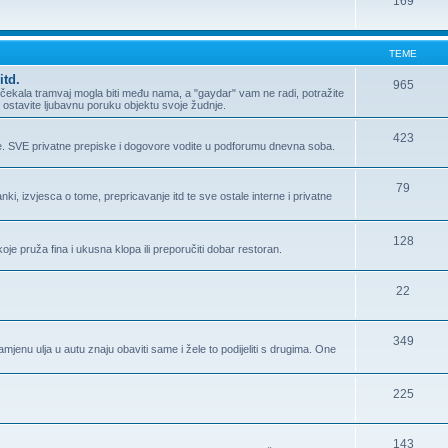
169
TEME
itd.
965
ma čekala tramvaj mogla biti među nama, a "gaydar" vam ne radi, potražite
Ili ostavite ljubavnu poruku objektu svoje žudnje.
423
e. SVE privatne prepiske i dogovore vodite u podforumu dnevna soba.
79
i, izvjesca o tome, prepricavanje itd te sve ostale interne i privatne
128
oje pruža fina i ukusna klopa ili preporučiti dobar restoran.
22
349
enu ulja u autu znaju obaviti same i žele to podijeliti s drugima. One
225
143