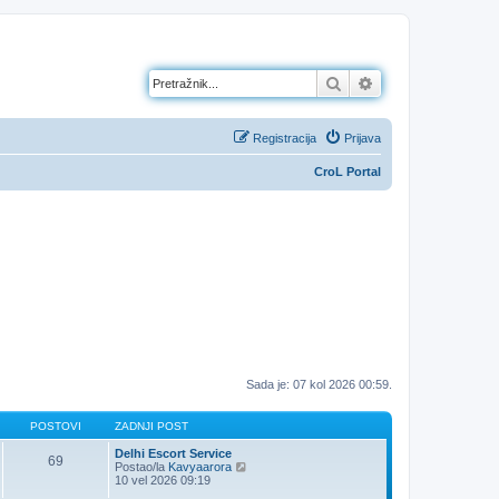
Pretražnik
Napredno pretraž
Registracija
Prijava
CroL Portal
Sada je: 07 kol 2026 00:59.
POSTOVI
ZADNJI POST
Delhi Escort Service
69
Z
Postao/la
Kavyaarora
a
10 vel 2026 09:19
d