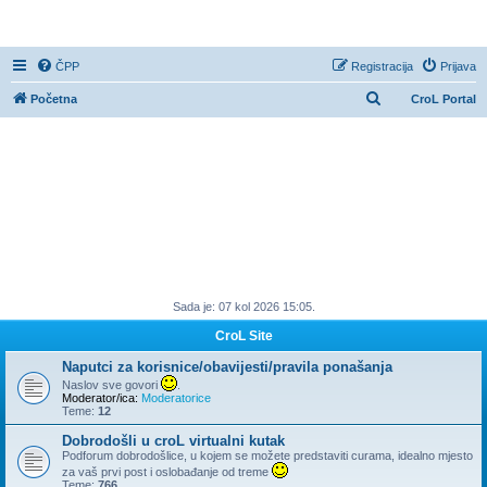
CroL Forum
ČPP
Registracija
Prijava
P
Početna
CroL Portal
r
e
t
r
a
ž
n
Sada je: 07 kol 2026 15:05.
i
k
CroL Site
Naputci za korisnice/obavijesti/pravila ponašanja
Naslov sve govori
.
Moderator/ica:
Moderatorice
Teme:
12
Dobrodošli u croL virtualni kutak
Podforum dobrodošlice, u kojem se možete predstaviti curama, idealno mjesto
za vaš prvi post i oslobađanje od treme
Teme:
766