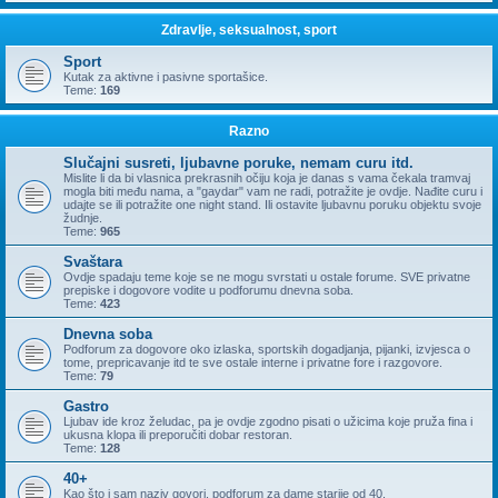
Zdravlje, seksualnost, sport
Sport
Kutak za aktivne i pasivne sportašice.
Teme:
169
Razno
Slučajni susreti, ljubavne poruke, nemam curu itd.
Mislite li da bi vlasnica prekrasnih očiju koja je danas s vama čekala tramvaj
mogla biti među nama, a "gaydar" vam ne radi, potražite je ovdje. Nađite curu i
udajte se ili potražite one night stand. Ili ostavite ljubavnu poruku objektu svoje
žudnje.
Teme:
965
Svaštara
Ovdje spadaju teme koje se ne mogu svrstati u ostale forume. SVE privatne
prepiske i dogovore vodite u podforumu dnevna soba.
Teme:
423
Dnevna soba
Podforum za dogovore oko izlaska, sportskih dogadjanja, pijanki, izvjesca o
tome, prepricavanje itd te sve ostale interne i privatne fore i razgovore.
Teme:
79
Gastro
Ljubav ide kroz želudac, pa je ovdje zgodno pisati o užicima koje pruža fina i
ukusna klopa ili preporučiti dobar restoran.
Teme:
128
40+
Kao što i sam naziv govori, podforum za dame starije od 40.