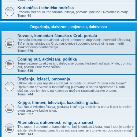
Korisnička i tehnička podrška
Problemi vezani uz rad foruma, pitanja, pohvale, pokude? Navedite ih ovdje.
Teme:
69
Događanja, aktivizam, umjetnost, duhovnost
Novosti, komentari članaka s CroL portala
Domaće i strane aktualnosti, vijesti, komentari događanja, novinskih članaka,
TV emisija, tekstova s CroL naslovnice i općenito svega čime nas mediji
svakodnevno bombardiraju.
Teme:
679
Coming out, aktivizam, politika
Teme vezane uz aktivizam, djelovanje domaćih/stranih udruga, Pride, coming
out, politiku i sve tome slično.
Teme:
510
Druženja, izlasci, putovanja
Otkrile ste super mjesto za izlazak ili tražite društvo? Organizirate tulum?
Upravo ste se vratile s fantastičnog putovanja ili se tek spremate? U tom
slučaju, ovo je mjesto na kojem se možete raspisati upravo o tome.
Teme:
744
Knjige, filmovi, televizija, kazalište, glazba
Sve što je vrijedno čitanja, gledanja i slušanja podijelite s nama ili pak iznesite
svoje žestoke kritike istog.
Teme:
597
Alternativa, duhovnost, religija, znanost
Tko smo mi u svemiru, kamo idemo, koji je smisao života, jesu li teorije zavjere
istinite, što bi mogao značiti vaš noćašnji san i je li to sve na rubu onostranog?
Teme:
143