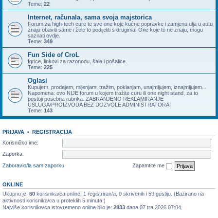
Teme:
22
Internet, računala, sama svoja majstorica
Forum za high-tech cure te sve one koje kućne popravke i zamjenu ulja u autu
znaju obaviti same i žele to podijeliti s drugima. One koje to ne znaju, mogu
saznati ovdje.
Teme:
349
Fun Side of CroL
Igrice, linkovi za razonodu, šale i pošalice.
Teme:
225
Oglasi
Kupujem, prodajem, mijenjam, tražim, poklanjam, unajmljujem, iznajmljujem...
Napomena: ovo NIJE forum u kojem tražite curu ili one night stand, za to
postoji posebna rubrika. ZABRANJENO REKLAMIRANJE
USLUGA/PROIZVODA BEZ DOZVOLE ADMINISTRATORA!
Teme:
143
PRIJAVA
•
REGISTRACIJA
Korisničko ime:
Zaporka:
Zaboravio/la sam zaporku
Zapamtite me
ONLINE
Ukupno je:
60
korisnika/ca online; 1 registriran/a, 0 skrivenih i 59 gostiju. (Bazirano na
aktivnosti korisnika/ca u proteklih 5 minuta.)
Najviše korisnika/ca istovremeno online bilo je:
2833
dana 07 tra 2026 07:04.