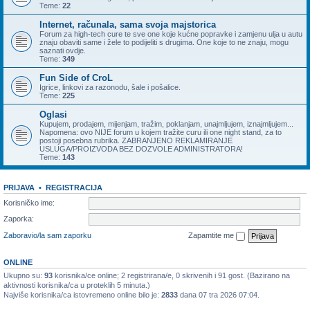
Teme:
22
Internet, računala, sama svoja majstorica
Forum za high-tech cure te sve one koje kućne popravke i zamjenu ulja u autu
znaju obaviti same i žele to podijeliti s drugima. One koje to ne znaju, mogu
saznati ovdje.
Teme:
349
Fun Side of CroL
Igrice, linkovi za razonodu, šale i pošalice.
Teme:
225
Oglasi
Kupujem, prodajem, mijenjam, tražim, poklanjam, unajmljujem, iznajmljujem...
Napomena: ovo NIJE forum u kojem tražite curu ili one night stand, za to
postoji posebna rubrika. ZABRANJENO REKLAMIRANJE
USLUGA/PROIZVODA BEZ DOZVOLE ADMINISTRATORA!
Teme:
143
PRIJAVA
•
REGISTRACIJA
Korisničko ime:
Zaporka:
Zaboravio/la sam zaporku
Zapamtite me
ONLINE
Ukupno su:
93
korisnika/ce online; 2 registrirana/e, 0 skrivenih i 91 gost. (Bazirano na
aktivnosti korisnika/ca u proteklih 5 minuta.)
Najviše korisnika/ca istovremeno online bilo je:
2833
dana 07 tra 2026 07:04.