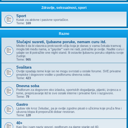
Zdravlje, seksualnost, sport
Sport
Kutak za aktivne i pasivne sportašice.
Teme:
169
Razno
Slučajni susreti, ljubavne poruke, nemam curu itd.
Mislite li da bi vlasnica prekrasnih očiju koja je danas s vama čekala tramvaj
mogla biti među nama, a "gaydar" vam ne radi, potražite je ovdje. Nađite curu i
udajte se ili potražite one night stand. Ili ostavite ljubavnu poruku objektu svoje
žudnje.
Teme:
965
Svaštara
Ovdje spadaju teme koje se ne mogu svrstati u ostale forume. SVE privatne
prepiske i dogovore vodite u podforumu dnevna soba.
Teme:
423
Dnevna soba
Podforum za dogovore oko izlaska, sportskih dogadjanja, pijanki, izvjesca o
tome, prepricavanje itd te sve ostale interne i privatne fore i razgovore.
Teme:
79
Gastro
Ljubav ide kroz želudac, pa je ovdje zgodno pisati o užicima koje pruža fina i
ukusna klopa ili preporučiti dobar restoran.
Teme:
128
40+
Kao što i sam naziv govori, podforum za dame starije od 40.