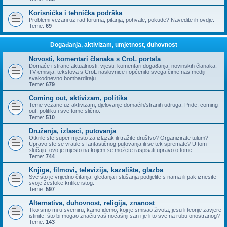
Korisnička i tehnička podrška
Problemi vezani uz rad foruma, pitanja, pohvale, pokude? Navedite ih ovdje.
Teme:
69
Događanja, aktivizam, umjetnost, duhovnost
Novosti, komentari članaka s CroL portala
Domaće i strane aktualnosti, vijesti, komentari događanja, novinskih članaka,
TV emisija, tekstova s CroL naslovnice i općenito svega čime nas mediji
svakodnevno bombardiraju.
Teme:
679
Coming out, aktivizam, politika
Teme vezane uz aktivizam, djelovanje domaćih/stranih udruga, Pride, coming
out, politiku i sve tome slično.
Teme:
510
Druženja, izlasci, putovanja
Otkrile ste super mjesto za izlazak ili tražite društvo? Organizirate tulum?
Upravo ste se vratile s fantastičnog putovanja ili se tek spremate? U tom
slučaju, ovo je mjesto na kojem se možete raspisati upravo o tome.
Teme:
744
Knjige, filmovi, televizija, kazalište, glazba
Sve što je vrijedno čitanja, gledanja i slušanja podijelite s nama ili pak iznesite
svoje žestoke kritike istog.
Teme:
597
Alternativa, duhovnost, religija, znanost
Tko smo mi u svemiru, kamo idemo, koji je smisao života, jesu li teorije zavjere
istinite, što bi mogao značiti vaš noćašnji san i je li to sve na rubu onostranog?
Teme:
143