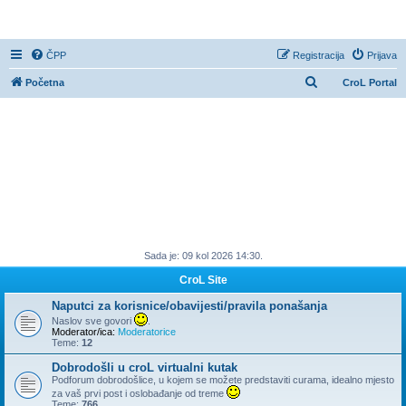
CroL Forum
ČPP
Registracija
Prijava
P
Početna
CroL Portal
r
e
t
r
a
ž
n
Sada je: 09 kol 2026 14:30.
i
k
CroL Site
Naputci za korisnice/obavijesti/pravila ponašanja
Naslov sve govori
.
Moderator/ica:
Moderatorice
Teme:
12
Dobrodošli u croL virtualni kutak
Podforum dobrodošlice, u kojem se možete predstaviti curama, idealno mjesto
za vaš prvi post i oslobađanje od treme
Teme:
766