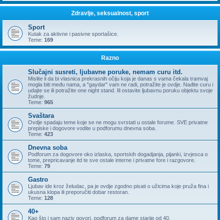
Zdravlje, seksualnost, sport
Sport
Kutak za aktivne i pasivne sportašice.
Teme:
169
Razno
Slučajni susreti, ljubavne poruke, nemam curu itd.
Mislite li da bi vlasnica prekrasnih očiju koja je danas s vama čekala tramvaj
mogla biti među nama, a "gaydar" vam ne radi, potražite je ovdje. Nađite curu i
udajte se ili potražite one night stand. Ili ostavite ljubavnu poruku objektu svoje
žudnje.
Teme:
965
Svaštara
Ovdje spadaju teme koje se ne mogu svrstati u ostale forume. SVE privatne
prepiske i dogovore vodite u podforumu dnevna soba.
Teme:
423
Dnevna soba
Podforum za dogovore oko izlaska, sportskih dogadjanja, pijanki, izvjesca o
tome, prepricavanje itd te sve ostale interne i privatne fore i razgovore.
Teme:
79
Gastro
Ljubav ide kroz želudac, pa je ovdje zgodno pisati o užicima koje pruža fina i
ukusna klopa ili preporučiti dobar restoran.
Teme:
128
40+
Kao što i sam naziv govori, podforum za dame starije od 40.