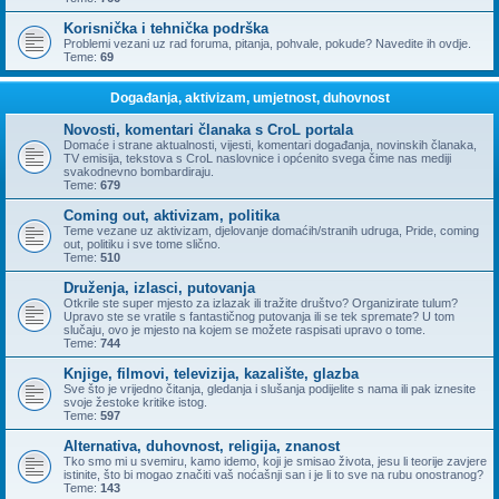
Korisnička i tehnička podrška
Problemi vezani uz rad foruma, pitanja, pohvale, pokude? Navedite ih ovdje.
Teme:
69
Događanja, aktivizam, umjetnost, duhovnost
Novosti, komentari članaka s CroL portala
Domaće i strane aktualnosti, vijesti, komentari događanja, novinskih članaka,
TV emisija, tekstova s CroL naslovnice i općenito svega čime nas mediji
svakodnevno bombardiraju.
Teme:
679
Coming out, aktivizam, politika
Teme vezane uz aktivizam, djelovanje domaćih/stranih udruga, Pride, coming
out, politiku i sve tome slično.
Teme:
510
Druženja, izlasci, putovanja
Otkrile ste super mjesto za izlazak ili tražite društvo? Organizirate tulum?
Upravo ste se vratile s fantastičnog putovanja ili se tek spremate? U tom
slučaju, ovo je mjesto na kojem se možete raspisati upravo o tome.
Teme:
744
Knjige, filmovi, televizija, kazalište, glazba
Sve što je vrijedno čitanja, gledanja i slušanja podijelite s nama ili pak iznesite
svoje žestoke kritike istog.
Teme:
597
Alternativa, duhovnost, religija, znanost
Tko smo mi u svemiru, kamo idemo, koji je smisao života, jesu li teorije zavjere
istinite, što bi mogao značiti vaš noćašnji san i je li to sve na rubu onostranog?
Teme:
143