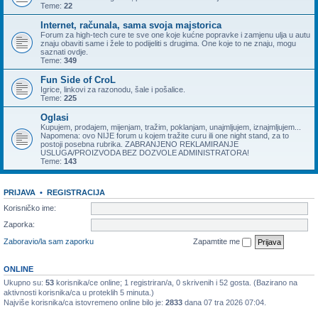
Teme:
22
Internet, računala, sama svoja majstorica
Forum za high-tech cure te sve one koje kućne popravke i zamjenu ulja u autu
znaju obaviti same i žele to podijeliti s drugima. One koje to ne znaju, mogu
saznati ovdje.
Teme:
349
Fun Side of CroL
Igrice, linkovi za razonodu, šale i pošalice.
Teme:
225
Oglasi
Kupujem, prodajem, mijenjam, tražim, poklanjam, unajmljujem, iznajmljujem...
Napomena: ovo NIJE forum u kojem tražite curu ili one night stand, za to
postoji posebna rubrika. ZABRANJENO REKLAMIRANJE
USLUGA/PROIZVODA BEZ DOZVOLE ADMINISTRATORA!
Teme:
143
PRIJAVA
•
REGISTRACIJA
Korisničko ime:
Zaporka:
Zaboravio/la sam zaporku
Zapamtite me
ONLINE
Ukupno su:
53
korisnika/ce online; 1 registriran/a, 0 skrivenih i 52 gosta. (Bazirano na
aktivnosti korisnika/ca u proteklih 5 minuta.)
Najviše korisnika/ca istovremeno online bilo je:
2833
dana 07 tra 2026 07:04.