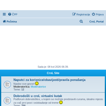
CroL Forum
ČPP
Registracija
Prijava
P
Početna
CroL Portal
r
e
t
r
a
ž
n
Sada je: 08 kol 2026 06:39.
i
k
CroL Site
Naputci za korisnice/obavijesti/pravila ponašanja
Naslov sve govori
.
Moderator/ica:
Moderatorice
Teme:
12
Dobrodošli u croL virtualni kutak
Podforum dobrodošlice, u kojem se možete predstaviti curama, idealno mjesto
za vaš prvi post i oslobađanje od treme
Teme:
766