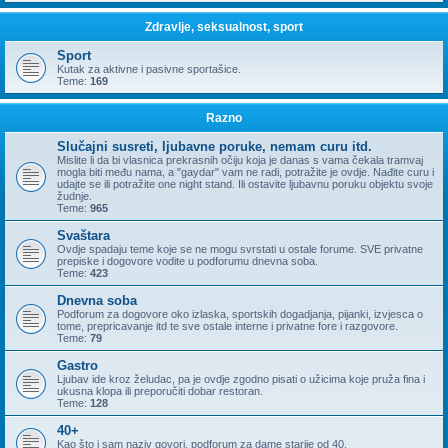
Zdravlje, seksualnost, sport
Sport
Kutak za aktivne i pasivne sportašice.
Teme:
169
Razno
Slučajni susreti, ljubavne poruke, nemam curu itd.
Mislite li da bi vlasnica prekrasnih očiju koja je danas s vama čekala tramvaj
mogla biti među nama, a "gaydar" vam ne radi, potražite je ovdje. Nađite curu i
udajte se ili potražite one night stand. Ili ostavite ljubavnu poruku objektu svoje
žudnje.
Teme:
965
Svaštara
Ovdje spadaju teme koje se ne mogu svrstati u ostale forume. SVE privatne
prepiske i dogovore vodite u podforumu dnevna soba.
Teme:
423
Dnevna soba
Podforum za dogovore oko izlaska, sportskih dogadjanja, pijanki, izvjesca o
tome, prepricavanje itd te sve ostale interne i privatne fore i razgovore.
Teme:
79
Gastro
Ljubav ide kroz želudac, pa je ovdje zgodno pisati o užicima koje pruža fina i
ukusna klopa ili preporučiti dobar restoran.
Teme:
128
40+
Kao što i sam naziv govori, podforum za dame starije od 40.