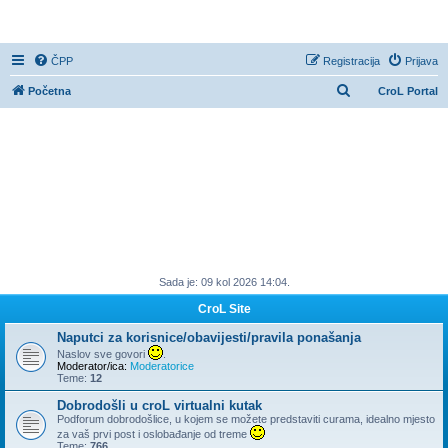
CroL Forum
ČPP
Registracija
Prijava
P
Početna
CroL Portal
r
e
t
r
a
ž
n
Sada je: 09 kol 2026 14:04.
i
k
CroL Site
Naputci za korisnice/obavijesti/pravila ponašanja
Naslov sve govori
.
Moderator/ica:
Moderatorice
Teme:
12
Dobrodošli u croL virtualni kutak
Podforum dobrodošlice, u kojem se možete predstaviti curama, idealno mjesto
za vaš prvi post i oslobađanje od treme
Teme:
766