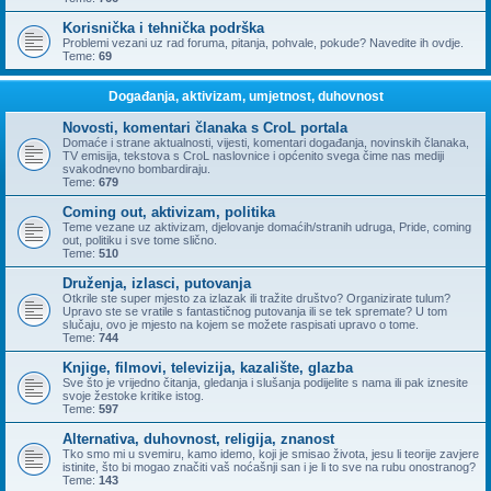
Korisnička i tehnička podrška
Problemi vezani uz rad foruma, pitanja, pohvale, pokude? Navedite ih ovdje.
Teme:
69
Događanja, aktivizam, umjetnost, duhovnost
Novosti, komentari članaka s CroL portala
Domaće i strane aktualnosti, vijesti, komentari događanja, novinskih članaka,
TV emisija, tekstova s CroL naslovnice i općenito svega čime nas mediji
svakodnevno bombardiraju.
Teme:
679
Coming out, aktivizam, politika
Teme vezane uz aktivizam, djelovanje domaćih/stranih udruga, Pride, coming
out, politiku i sve tome slično.
Teme:
510
Druženja, izlasci, putovanja
Otkrile ste super mjesto za izlazak ili tražite društvo? Organizirate tulum?
Upravo ste se vratile s fantastičnog putovanja ili se tek spremate? U tom
slučaju, ovo je mjesto na kojem se možete raspisati upravo o tome.
Teme:
744
Knjige, filmovi, televizija, kazalište, glazba
Sve što je vrijedno čitanja, gledanja i slušanja podijelite s nama ili pak iznesite
svoje žestoke kritike istog.
Teme:
597
Alternativa, duhovnost, religija, znanost
Tko smo mi u svemiru, kamo idemo, koji je smisao života, jesu li teorije zavjere
istinite, što bi mogao značiti vaš noćašnji san i je li to sve na rubu onostranog?
Teme:
143