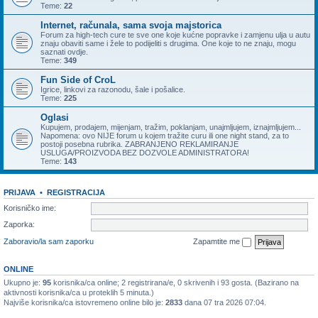
Teme:
22
Internet, računala, sama svoja majstorica
Forum za high-tech cure te sve one koje kućne popravke i zamjenu ulja u autu
znaju obaviti same i žele to podijeliti s drugima. One koje to ne znaju, mogu
saznati ovdje.
Teme:
349
Fun Side of CroL
Igrice, linkovi za razonodu, šale i pošalice.
Teme:
225
Oglasi
Kupujem, prodajem, mijenjam, tražim, poklanjam, unajmljujem, iznajmljujem...
Napomena: ovo NIJE forum u kojem tražite curu ili one night stand, za to
postoji posebna rubrika. ZABRANJENO REKLAMIRANJE
USLUGA/PROIZVODA BEZ DOZVOLE ADMINISTRATORA!
Teme:
143
PRIJAVA
•
REGISTRACIJA
Korisničko ime:
Zaporka:
Zaboravio/la sam zaporku
Zapamtite me
ONLINE
Ukupno je:
95
korisnika/ca online; 2 registrirana/e, 0 skrivenih i 93 gosta. (Bazirano na
aktivnosti korisnika/ca u proteklih 5 minuta.)
Najviše korisnika/ca istovremeno online bilo je:
2833
dana 07 tra 2026 07:04.