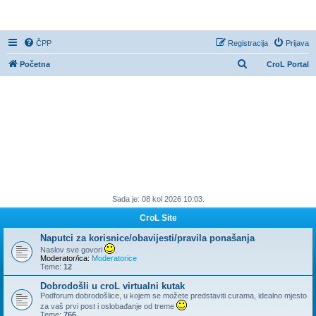
CroL Forum
ČPP
Registracija
Prijava
P
Početna
CroL Portal
r
e
t
r
a
ž
n
Sada je: 08 kol 2026 10:03.
i
k
CroL Site
Naputci za korisnice/obavijesti/pravila ponašanja
Naslov sve govori
.
Moderator/ica:
Moderatorice
Teme:
12
Dobrodošli u croL virtualni kutak
Podforum dobrodošlice, u kojem se možete predstaviti curama, idealno mjesto
za vaš prvi post i oslobađanje od treme
Teme:
766