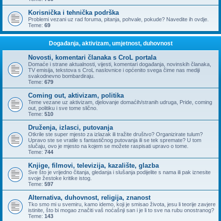
Korisnička i tehnička podrška
Problemi vezani uz rad foruma, pitanja, pohvale, pokude? Navedite ih ovdje.
Teme:
69
Događanja, aktivizam, umjetnost, duhovnost
Novosti, komentari članaka s CroL portala
Domaće i strane aktualnosti, vijesti, komentari događanja, novinskih članaka,
TV emisija, tekstova s CroL naslovnice i općenito svega čime nas mediji
svakodnevno bombardiraju.
Teme:
679
Coming out, aktivizam, politika
Teme vezane uz aktivizam, djelovanje domaćih/stranih udruga, Pride, coming
out, politiku i sve tome slično.
Teme:
510
Druženja, izlasci, putovanja
Otkrile ste super mjesto za izlazak ili tražite društvo? Organizirate tulum?
Upravo ste se vratile s fantastičnog putovanja ili se tek spremate? U tom
slučaju, ovo je mjesto na kojem se možete raspisati upravo o tome.
Teme:
744
Knjige, filmovi, televizija, kazalište, glazba
Sve što je vrijedno čitanja, gledanja i slušanja podijelite s nama ili pak iznesite
svoje žestoke kritike istog.
Teme:
597
Alternativa, duhovnost, religija, znanost
Tko smo mi u svemiru, kamo idemo, koji je smisao života, jesu li teorije zavjere
istinite, što bi mogao značiti vaš noćašnji san i je li to sve na rubu onostranog?
Teme:
143