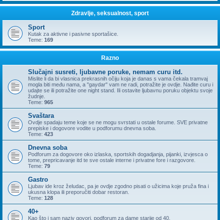
Zdravlje, seksualnost, sport
Sport
Kutak za aktivne i pasivne sportašice.
Teme:
169
Razno
Slučajni susreti, ljubavne poruke, nemam curu itd.
Mislite li da bi vlasnica prekrasnih očiju koja je danas s vama čekala tramvaj
mogla biti među nama, a "gaydar" vam ne radi, potražite je ovdje. Nađite curu i
udajte se ili potražite one night stand. Ili ostavite ljubavnu poruku objektu svoje
žudnje.
Teme:
965
Svaštara
Ovdje spadaju teme koje se ne mogu svrstati u ostale forume. SVE privatne
prepiske i dogovore vodite u podforumu dnevna soba.
Teme:
423
Dnevna soba
Podforum za dogovore oko izlaska, sportskih dogadjanja, pijanki, izvjesca o
tome, prepricavanje itd te sve ostale interne i privatne fore i razgovore.
Teme:
79
Gastro
Ljubav ide kroz želudac, pa je ovdje zgodno pisati o užicima koje pruža fina i
ukusna klopa ili preporučiti dobar restoran.
Teme:
128
40+
Kao što i sam naziv govori, podforum za dame starije od 40.