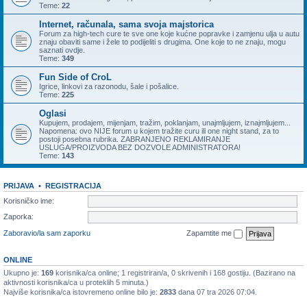
Teme:
22
Internet, računala, sama svoja majstorica
Forum za high-tech cure te sve one koje kućne popravke i zamjenu ulja u autu
znaju obaviti same i žele to podijeliti s drugima. One koje to ne znaju, mogu
saznati ovdje.
Teme:
349
Fun Side of CroL
Igrice, linkovi za razonodu, šale i pošalice.
Teme:
225
Oglasi
Kupujem, prodajem, mijenjam, tražim, poklanjam, unajmljujem, iznajmljujem...
Napomena: ovo NIJE forum u kojem tražite curu ili one night stand, za to
postoji posebna rubrika. ZABRANJENO REKLAMIRANJE
USLUGA/PROIZVODA BEZ DOZVOLE ADMINISTRATORA!
Teme:
143
PRIJAVA
•
REGISTRACIJA
Korisničko ime:
Zaporka:
Zaboravio/la sam zaporku
Zapamtite me
ONLINE
Ukupno je:
169
korisnika/ca online; 1 registriran/a, 0 skrivenih i 168 gostiju. (Bazirano na
aktivnosti korisnika/ca u proteklih 5 minuta.)
Najviše korisnika/ca istovremeno online bilo je:
2833
dana 07 tra 2026 07:04.