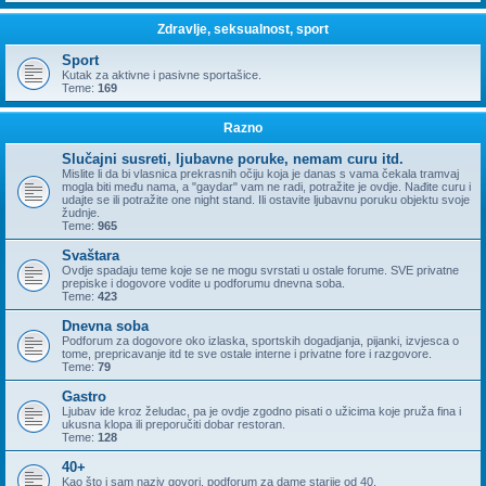
Zdravlje, seksualnost, sport
Sport
Kutak za aktivne i pasivne sportašice.
Teme:
169
Razno
Slučajni susreti, ljubavne poruke, nemam curu itd.
Mislite li da bi vlasnica prekrasnih očiju koja je danas s vama čekala tramvaj
mogla biti među nama, a "gaydar" vam ne radi, potražite je ovdje. Nađite curu i
udajte se ili potražite one night stand. Ili ostavite ljubavnu poruku objektu svoje
žudnje.
Teme:
965
Svaštara
Ovdje spadaju teme koje se ne mogu svrstati u ostale forume. SVE privatne
prepiske i dogovore vodite u podforumu dnevna soba.
Teme:
423
Dnevna soba
Podforum za dogovore oko izlaska, sportskih dogadjanja, pijanki, izvjesca o
tome, prepricavanje itd te sve ostale interne i privatne fore i razgovore.
Teme:
79
Gastro
Ljubav ide kroz želudac, pa je ovdje zgodno pisati o užicima koje pruža fina i
ukusna klopa ili preporučiti dobar restoran.
Teme:
128
40+
Kao što i sam naziv govori, podforum za dame starije od 40.