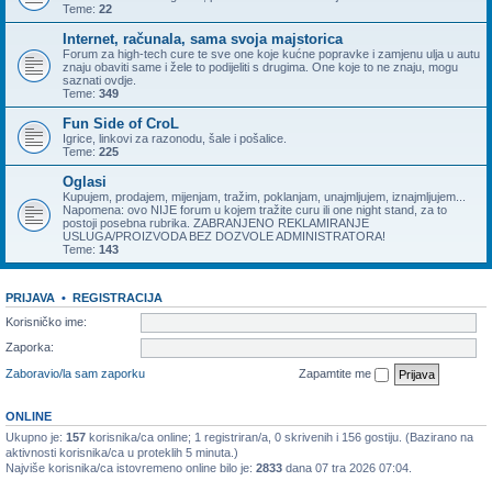
Teme:
22
Internet, računala, sama svoja majstorica
Forum za high-tech cure te sve one koje kućne popravke i zamjenu ulja u autu
znaju obaviti same i žele to podijeliti s drugima. One koje to ne znaju, mogu
saznati ovdje.
Teme:
349
Fun Side of CroL
Igrice, linkovi za razonodu, šale i pošalice.
Teme:
225
Oglasi
Kupujem, prodajem, mijenjam, tražim, poklanjam, unajmljujem, iznajmljujem...
Napomena: ovo NIJE forum u kojem tražite curu ili one night stand, za to
postoji posebna rubrika. ZABRANJENO REKLAMIRANJE
USLUGA/PROIZVODA BEZ DOZVOLE ADMINISTRATORA!
Teme:
143
PRIJAVA
•
REGISTRACIJA
Korisničko ime:
Zaporka:
Zaboravio/la sam zaporku
Zapamtite me
ONLINE
Ukupno je:
157
korisnika/ca online; 1 registriran/a, 0 skrivenih i 156 gostiju. (Bazirano na
aktivnosti korisnika/ca u proteklih 5 minuta.)
Najviše korisnika/ca istovremeno online bilo je:
2833
dana 07 tra 2026 07:04.