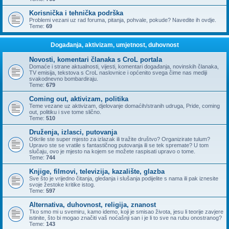
Korisnička i tehnička podrška
Problemi vezani uz rad foruma, pitanja, pohvale, pokude? Navedite ih ovdje.
Teme:
69
Događanja, aktivizam, umjetnost, duhovnost
Novosti, komentari članaka s CroL portala
Domaće i strane aktualnosti, vijesti, komentari događanja, novinskih članaka,
TV emisija, tekstova s CroL naslovnice i općenito svega čime nas mediji
svakodnevno bombardiraju.
Teme:
679
Coming out, aktivizam, politika
Teme vezane uz aktivizam, djelovanje domaćih/stranih udruga, Pride, coming
out, politiku i sve tome slično.
Teme:
510
Druženja, izlasci, putovanja
Otkrile ste super mjesto za izlazak ili tražite društvo? Organizirate tulum?
Upravo ste se vratile s fantastičnog putovanja ili se tek spremate? U tom
slučaju, ovo je mjesto na kojem se možete raspisati upravo o tome.
Teme:
744
Knjige, filmovi, televizija, kazalište, glazba
Sve što je vrijedno čitanja, gledanja i slušanja podijelite s nama ili pak iznesite
svoje žestoke kritike istog.
Teme:
597
Alternativa, duhovnost, religija, znanost
Tko smo mi u svemiru, kamo idemo, koji je smisao života, jesu li teorije zavjere
istinite, što bi mogao značiti vaš noćašnji san i je li to sve na rubu onostranog?
Teme:
143