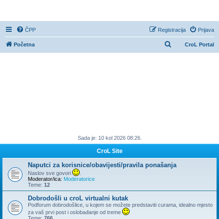
CroL Forum
ČPP
Registracija
Prijava
P
Početna
CroL Portal
r
e
t
r
a
ž
n
Sada je: 10 kol 2026 08:26.
i
k
CroL Site
Naputci za korisnice/obavijesti/pravila ponašanja
Naslov sve govori
.
Moderator/ica:
Moderatorice
Teme:
12
Dobrodošli u croL virtualni kutak
Podforum dobrodošlice, u kojem se možete predstaviti curama, idealno mjesto
za vaš prvi post i oslobađanje od treme
Teme:
766