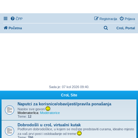
CroL Forum
ČPP
Registracija
Prijava
P
Početna
CroL Portal
r
e
t
r
a
ž
n
Sada je: 07 kol 2026 09:40.
i
k
CroL Site
Naputci za korisnice/obavijesti/pravila ponašanja
Naslov sve govori
.
Moderator/ica:
Moderatorice
Teme:
12
Dobrodošli u croL virtualni kutak
Podforum dobrodošlice, u kojem se možete predstaviti curama, idealno mjesto
za vaš prvi post i oslobađanje od treme
Teme:
766