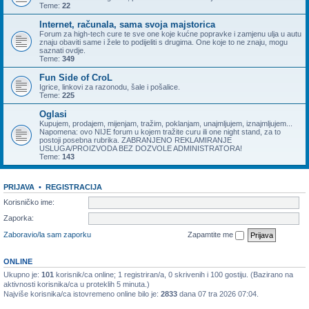
Teme:
22
Internet, računala, sama svoja majstorica
Forum za high-tech cure te sve one koje kućne popravke i zamjenu ulja u autu
znaju obaviti same i žele to podijeliti s drugima. One koje to ne znaju, mogu
saznati ovdje.
Teme:
349
Fun Side of CroL
Igrice, linkovi za razonodu, šale i pošalice.
Teme:
225
Oglasi
Kupujem, prodajem, mijenjam, tražim, poklanjam, unajmljujem, iznajmljujem...
Napomena: ovo NIJE forum u kojem tražite curu ili one night stand, za to
postoji posebna rubrika. ZABRANJENO REKLAMIRANJE
USLUGA/PROIZVODA BEZ DOZVOLE ADMINISTRATORA!
Teme:
143
PRIJAVA
•
REGISTRACIJA
Korisničko ime:
Zaporka:
Zaboravio/la sam zaporku
Zapamtite me
ONLINE
Ukupno je:
101
korisnik/ca online; 1 registriran/a, 0 skrivenih i 100 gostiju. (Bazirano na
aktivnosti korisnika/ca u proteklih 5 minuta.)
Najviše korisnika/ca istovremeno online bilo je:
2833
dana 07 tra 2026 07:04.