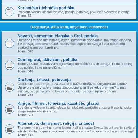
Korisnička i tehnička podrška
Problemi vezani uz rad foruma, pitanja, pohvale, pokude? Navedite ih ovdje.
Teme:
69
Događanja, aktivizam, umjetnost, duhovnost
Novosti, komentari članaka s CroL portala
Domaće i strane aktualnosti, vijesti, komentari događanja, novinskih članaka,
TV emisija, tekstova s CroL naslovnice i općenito svega čime nas mediji
svakodnevno bombardiraju.
Teme:
679
Coming out, aktivizam, politika
Teme vezane uz aktivizam, djelovanje domaćih/stranih udruga, Pride, coming
out, politiku i sve tome slično.
Teme:
510
Druženja, izlasci, putovanja
Otkrile ste super mjesto za izlazak ili tražite društvo? Organizirate tulum?
Upravo ste se vratile s fantastičnog putovanja ili se tek spremate? U tom
slučaju, ovo je mjesto na kojem se možete raspisati upravo o tome.
Teme:
744
Knjige, filmovi, televizija, kazalište, glazba
Sve što je vrijedno čitanja, gledanja i slušanja podijelite s nama ili pak iznesite
svoje žestoke kritike istog.
Teme:
597
Alternativa, duhovnost, religija, znanost
Tko smo mi u svemiru, kamo idemo, koji je smisao života, jesu li teorije zavjere
istinite, što bi mogao značiti vaš noćašnji san i je li to sve na rubu onostranog?
Teme:
143