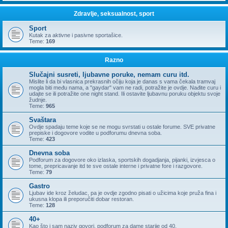
Zdravlje, seksualnost, sport
Sport
Kutak za aktivne i pasivne sportašice.
Teme:
169
Razno
Slučajni susreti, ljubavne poruke, nemam curu itd.
Mislite li da bi vlasnica prekrasnih očiju koja je danas s vama čekala tramvaj
mogla biti među nama, a "gaydar" vam ne radi, potražite je ovdje. Nađite curu i
udajte se ili potražite one night stand. Ili ostavite ljubavnu poruku objektu svoje
žudnje.
Teme:
965
Svaštara
Ovdje spadaju teme koje se ne mogu svrstati u ostale forume. SVE privatne
prepiske i dogovore vodite u podforumu dnevna soba.
Teme:
423
Dnevna soba
Podforum za dogovore oko izlaska, sportskih dogadjanja, pijanki, izvjesca o
tome, prepricavanje itd te sve ostale interne i privatne fore i razgovore.
Teme:
79
Gastro
Ljubav ide kroz želudac, pa je ovdje zgodno pisati o užicima koje pruža fina i
ukusna klopa ili preporučiti dobar restoran.
Teme:
128
40+
Kao što i sam naziv govori, podforum za dame starije od 40.