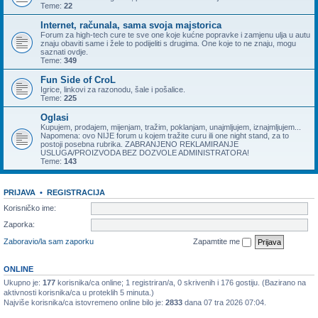
Teme:
22
Internet, računala, sama svoja majstorica
Forum za high-tech cure te sve one koje kućne popravke i zamjenu ulja u autu
znaju obaviti same i žele to podijeliti s drugima. One koje to ne znaju, mogu
saznati ovdje.
Teme:
349
Fun Side of CroL
Igrice, linkovi za razonodu, šale i pošalice.
Teme:
225
Oglasi
Kupujem, prodajem, mijenjam, tražim, poklanjam, unajmljujem, iznajmljujem...
Napomena: ovo NIJE forum u kojem tražite curu ili one night stand, za to
postoji posebna rubrika. ZABRANJENO REKLAMIRANJE
USLUGA/PROIZVODA BEZ DOZVOLE ADMINISTRATORA!
Teme:
143
PRIJAVA
•
REGISTRACIJA
Korisničko ime:
Zaporka:
Zaboravio/la sam zaporku
Zapamtite me
ONLINE
Ukupno je:
177
korisnika/ca online; 1 registriran/a, 0 skrivenih i 176 gostiju. (Bazirano na
aktivnosti korisnika/ca u proteklih 5 minuta.)
Najviše korisnika/ca istovremeno online bilo je:
2833
dana 07 tra 2026 07:04.