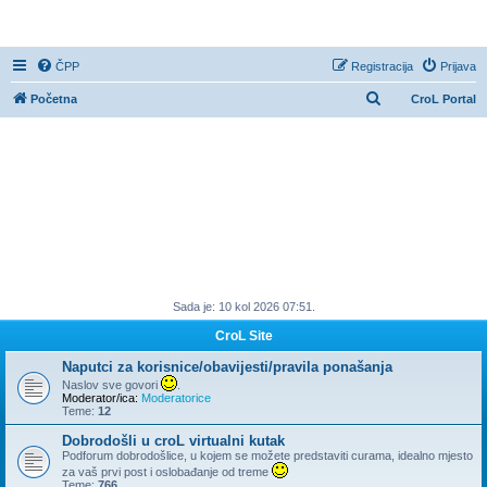
CroL Forum
ČPP
Registracija
Prijava
P
Početna
CroL Portal
r
e
t
r
a
ž
n
Sada je: 10 kol 2026 07:51.
i
k
CroL Site
Naputci za korisnice/obavijesti/pravila ponašanja
Naslov sve govori
.
Moderator/ica:
Moderatorice
Teme:
12
Dobrodošli u croL virtualni kutak
Podforum dobrodošlice, u kojem se možete predstaviti curama, idealno mjesto
za vaš prvi post i oslobađanje od treme
Teme:
766