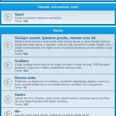
Zdravlje, seksualnost, sport
Sport
Kutak za aktivne i pasivne sportašice.
Teme:
169
Razno
Slučajni susreti, ljubavne poruke, nemam curu itd.
Mislite li da bi vlasnica prekrasnih očiju koja je danas s vama čekala tramvaj
mogla biti među nama, a "gaydar" vam ne radi, potražite je ovdje. Nađite curu i
udajte se ili potražite one night stand. Ili ostavite ljubavnu poruku objektu svoje
žudnje.
Teme:
965
Svaštara
Ovdje spadaju teme koje se ne mogu svrstati u ostale forume. SVE privatne
prepiske i dogovore vodite u podforumu dnevna soba.
Teme:
423
Dnevna soba
Podforum za dogovore oko izlaska, sportskih dogadjanja, pijanki, izvjesca o
tome, prepricavanje itd te sve ostale interne i privatne fore i razgovore.
Teme:
79
Gastro
Ljubav ide kroz želudac, pa je ovdje zgodno pisati o užicima koje pruža fina i
ukusna klopa ili preporučiti dobar restoran.
Teme:
128
40+
Kao što i sam naziv govori, podforum za dame starije od 40.