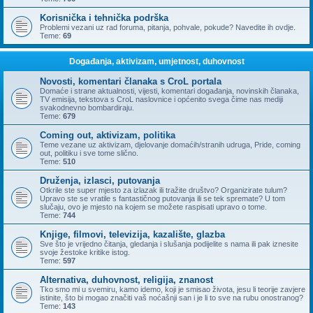
Korisnička i tehnička podrška
Problemi vezani uz rad foruma, pitanja, pohvale, pokude? Navedite ih ovdje.
Teme:
69
Događanja, aktivizam, umjetnost, duhovnost
Novosti, komentari članaka s CroL portala
Domaće i strane aktualnosti, vijesti, komentari događanja, novinskih članaka,
TV emisija, tekstova s CroL naslovnice i općenito svega čime nas mediji
svakodnevno bombardiraju.
Teme:
679
Coming out, aktivizam, politika
Teme vezane uz aktivizam, djelovanje domaćih/stranih udruga, Pride, coming
out, politiku i sve tome slično.
Teme:
510
Druženja, izlasci, putovanja
Otkrile ste super mjesto za izlazak ili tražite društvo? Organizirate tulum?
Upravo ste se vratile s fantastičnog putovanja ili se tek spremate? U tom
slučaju, ovo je mjesto na kojem se možete raspisati upravo o tome.
Teme:
744
Knjige, filmovi, televizija, kazalište, glazba
Sve što je vrijedno čitanja, gledanja i slušanja podijelite s nama ili pak iznesite
svoje žestoke kritike istog.
Teme:
597
Alternativa, duhovnost, religija, znanost
Tko smo mi u svemiru, kamo idemo, koji je smisao života, jesu li teorije zavjere
istinite, što bi mogao značiti vaš noćašnji san i je li to sve na rubu onostranog?
Teme:
143