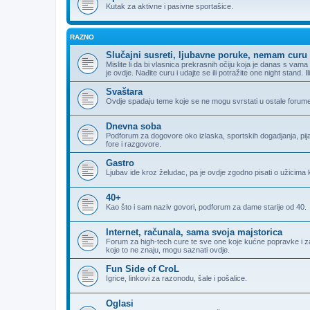
Kutak za aktivne i pasivne sportašice.
RAZNO
Slučajni susreti, ljubavne poruke, nemam curu 
Mislite li da bi vlasnica prekrasnih očiju koja je danas s va
je ovdje. Nađite curu i udajte se ili potražite one night stand. 
Svaštara
Ovdje spadaju teme koje se ne mogu svrstati u ostale forum
Dnevna soba
Podforum za dogovore oko izlaska, sportskih dogadjanja, pijank
fore i razgovore.
Gastro
Ljubav ide kroz želudac, pa je ovdje zgodno pisati o užicima k
40+
Kao što i sam naziv govori, podforum za dame starije od 40.
Internet, računala, sama svoja majstorica
Forum za high-tech cure te sve one koje kućne popravke i zamj
koje to ne znaju, mogu saznati ovdje.
Fun Side of CroL
Igrice, linkovi za razonodu, šale i pošalice.
Oglasi