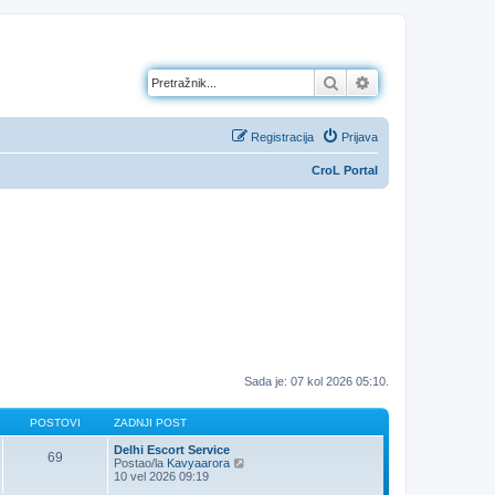
Pretražnik
Napredno pretraž
Registracija
Prijava
CroL Portal
Sada je: 07 kol 2026 05:10.
POSTOVI
ZADNJI POST
Delhi Escort Service
69
Z
Postao/la
Kavyaarora
a
10 vel 2026 09:19
d