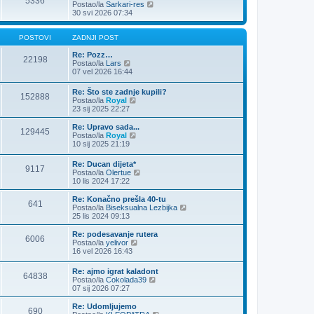
5336
o
Z
Postao/la
Sarkari-res
s
a
30 svi 2026 07:34
t
d
n
j
POSTOVI
ZADNJI POST
i
p
Re: Pozz…
22198
Z
o
Postao/la
Lars
a
s
07 vel 2026 16:44
d
t
n
Re: Što ste zadnje kupili?
152888
j
Z
Postao/la
Royal
i
a
23 sij 2025 22:27
p
d
o
n
Re: Upravo sada...
s
129445
j
Z
Postao/la
Royal
t
i
a
10 sij 2025 21:19
p
d
o
n
Re: Ducan dijeta*
s
9117
j
Z
Postao/la
Olertue
t
i
a
10 lis 2024 17:22
p
d
o
n
Re: Konačno prešla 40-tu
s
641
j
Z
Postao/la
Biseksualna Lezbijka
t
i
a
25 lis 2024 09:13
p
d
o
n
Re: podesavanje rutera
6006
s
j
Z
Postao/la
yelivor
t
i
a
16 vel 2026 16:43
p
d
o
n
Re: ajmo igrat kaladont
s
64838
j
Z
Postao/la
Cokolada39
t
i
a
07 sij 2026 07:27
p
d
o
n
Re: Udomljujemo
s
690
j
Z