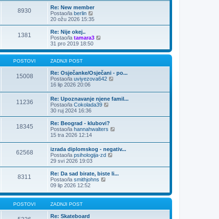
n
Re: New member
j
8930
Z
Postao/la
berlin
i
a
20 ožu 2026 15:35
p
d
o
n
Re: Nije okej..
s
1381
j
Z
Postao/la
tamara3
t
i
a
31 pro 2019 18:50
p
d
o
n
s
j
POSTOVI
ZADNJI POST
t
i
p
Re: Osječanke/Osječani - po...
15008
o
Z
Postao/la
uviyezova642
s
a
16 lip 2026 20:06
t
d
n
Re: Upoznavanje njene famil...
11236
j
Z
Postao/la
Cokolada39
i
a
30 ruj 2024 16:36
p
d
o
n
Re: Beograd - klubovi?
s
18345
j
Z
Postao/la
hannahwalters
t
i
a
15 tra 2026 12:14
p
d
o
n
izrada diplomskog - negativ...
s
62568
j
Z
Postao/la
psihologija-zd
t
i
a
29 svi 2026 19:03
p
d
o
n
Re: Da sad birate, biste li...
s
8311
j
Z
Postao/la
smithjohns
t
i
a
09 lip 2026 12:52
p
d
o
n
s
j
POSTOVI
ZADNJI POST
t
i
p
Re: Skateboard