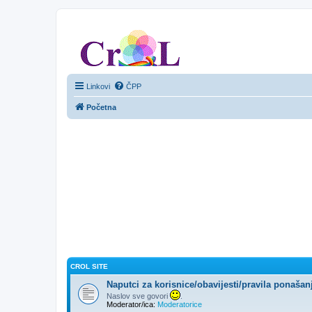
CroL Forum
Linkovi
ČPP
Početna
CROL SITE
Naputci za korisnice/obavijesti/pravila ponašan
Naslov sve govori
.
Moderator/ica:
Moderatorice