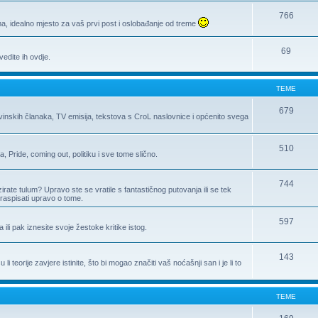
766
, idealno mjesto za vaš prvi post i oslobađanje od treme
69
edite ih ovdje.
TEME
679
ovinskih članaka, TV emisija, tekstova s CroL naslovnice i općenito svega
510
Pride, coming out, politiku i sve tome slično.
744
zirate tulum? Upravo ste se vratile s fantastičnog putovanja ili se tek
raspisati upravo o tome.
597
a ili pak iznesite svoje žestoke kritike istog.
143
 teorije zavjere istinite, što bi mogao značiti vaš noćašnji san i je li to
TEME