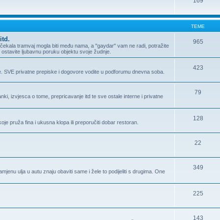
169
TEME
itd.
965
ma čekala tramvaj mogla biti među nama, a "gaydar" vam ne radi, potražite
Ili ostavite ljubavnu poruku objektu svoje žudnje.
423
e. SVE privatne prepiske i dogovore vodite u podforumu dnevna soba.
79
i, izvjesca o tome, prepricavanje itd te sve ostale interne i privatne
128
oje pruža fina i ukusna klopa ili preporučiti dobar restoran.
22
349
enu ulja u autu znaju obaviti same i žele to podijeliti s drugima. One
225
143