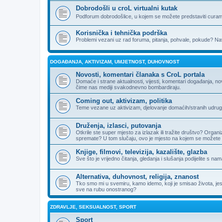
Dobrodošli u croL virtualni kutak
Podforum dobrodošlice, u kojem se možete predstaviti curama
Korisnička i tehnička podrška
Problemi vezani uz rad foruma, pitanja, pohvale, pokude? Nav
DOGAĐANJA, AKTIVIZAM, UMJETNOST, DUHOVNOST
Novosti, komentari članaka s CroL portala
Domaće i strane aktualnosti, vijesti, komentari događanja, n
čime nas mediji svakodnevno bombardiraju.
Coming out, aktivizam, politika
Teme vezane uz aktivizam, djelovanje domaćih/stranih udruga, 
Druženja, izlasci, putovanja
Otkrile ste super mjesto za izlazak ili tražite društvo? Organi
spremate? U tom slučaju, ovo je mjesto na kojem se možete 
Knjige, filmovi, televizija, kazalište, glazba
Sve što je vrijedno čitanja, gledanja i slušanja podijelite s nam
Alternativa, duhovnost, religija, znanost
Tko smo mi u svemiru, kamo idemo, koji je smisao života, jesu li
sve na rubu onostranog?
ZDRAVLJE, SEKSUALNOST, SPORT
Sport