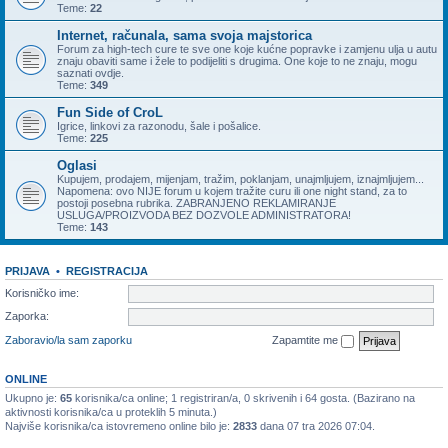
Teme:
22
Internet, računala, sama svoja majstorica
Forum za high-tech cure te sve one koje kućne popravke i zamjenu ulja u autu
znaju obaviti same i žele to podijeliti s drugima. One koje to ne znaju, mogu
saznati ovdje.
Teme:
349
Fun Side of CroL
Igrice, linkovi za razonodu, šale i pošalice.
Teme:
225
Oglasi
Kupujem, prodajem, mijenjam, tražim, poklanjam, unajmljujem, iznajmljujem...
Napomena: ovo NIJE forum u kojem tražite curu ili one night stand, za to
postoji posebna rubrika. ZABRANJENO REKLAMIRANJE
USLUGA/PROIZVODA BEZ DOZVOLE ADMINISTRATORA!
Teme:
143
PRIJAVA
•
REGISTRACIJA
Korisničko ime:
Zaporka:
Zaboravio/la sam zaporku
Zapamtite me
ONLINE
Ukupno je:
65
korisnika/ca online; 1 registriran/a, 0 skrivenih i 64 gosta. (Bazirano na
aktivnosti korisnika/ca u proteklih 5 minuta.)
Najviše korisnika/ca istovremeno online bilo je:
2833
dana 07 tra 2026 07:04.