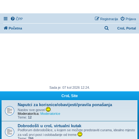
CroL Forum
ČPP
Registracija
Prijava
P
Početna
CroL Portal
r
e
t
r
a
ž
n
Sada je: 07 kol 2026 12:24.
i
k
CroL Site
Naputci za korisnice/obavijesti/pravila ponašanja
Naslov sve govori
.
Moderator/ica:
Moderatorice
Teme:
12
Dobrodošli u croL virtualni kutak
Podforum dobrodošlice, u kojem se možete predstaviti curama, idealno mjesto
za vaš prvi post i oslobađanje od treme
Teme:
766