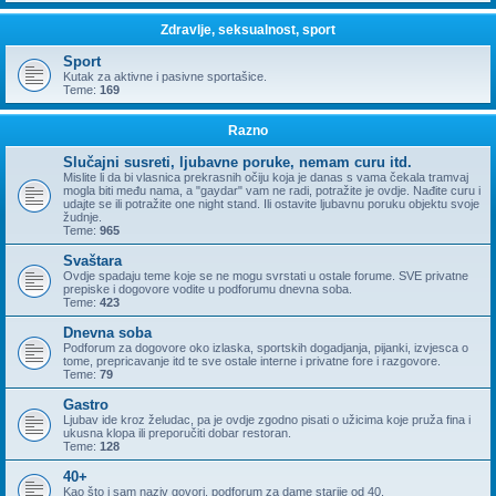
Zdravlje, seksualnost, sport
Sport
Kutak za aktivne i pasivne sportašice.
Teme:
169
Razno
Slučajni susreti, ljubavne poruke, nemam curu itd.
Mislite li da bi vlasnica prekrasnih očiju koja je danas s vama čekala tramvaj
mogla biti među nama, a "gaydar" vam ne radi, potražite je ovdje. Nađite curu i
udajte se ili potražite one night stand. Ili ostavite ljubavnu poruku objektu svoje
žudnje.
Teme:
965
Svaštara
Ovdje spadaju teme koje se ne mogu svrstati u ostale forume. SVE privatne
prepiske i dogovore vodite u podforumu dnevna soba.
Teme:
423
Dnevna soba
Podforum za dogovore oko izlaska, sportskih dogadjanja, pijanki, izvjesca o
tome, prepricavanje itd te sve ostale interne i privatne fore i razgovore.
Teme:
79
Gastro
Ljubav ide kroz želudac, pa je ovdje zgodno pisati o užicima koje pruža fina i
ukusna klopa ili preporučiti dobar restoran.
Teme:
128
40+
Kao što i sam naziv govori, podforum za dame starije od 40.