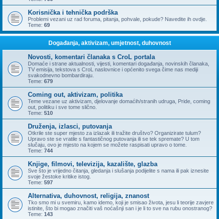
Korisnička i tehnička podrška
Problemi vezani uz rad foruma, pitanja, pohvale, pokude? Navedite ih ovdje.
Teme:
69
Događanja, aktivizam, umjetnost, duhovnost
Novosti, komentari članaka s CroL portala
Domaće i strane aktualnosti, vijesti, komentari događanja, novinskih članaka,
TV emisija, tekstova s CroL naslovnice i općenito svega čime nas mediji
svakodnevno bombardiraju.
Teme:
679
Coming out, aktivizam, politika
Teme vezane uz aktivizam, djelovanje domaćih/stranih udruga, Pride, coming
out, politiku i sve tome slično.
Teme:
510
Druženja, izlasci, putovanja
Otkrile ste super mjesto za izlazak ili tražite društvo? Organizirate tulum?
Upravo ste se vratile s fantastičnog putovanja ili se tek spremate? U tom
slučaju, ovo je mjesto na kojem se možete raspisati upravo o tome.
Teme:
744
Knjige, filmovi, televizija, kazalište, glazba
Sve što je vrijedno čitanja, gledanja i slušanja podijelite s nama ili pak iznesite
svoje žestoke kritike istog.
Teme:
597
Alternativa, duhovnost, religija, znanost
Tko smo mi u svemiru, kamo idemo, koji je smisao života, jesu li teorije zavjere
istinite, što bi mogao značiti vaš noćašnji san i je li to sve na rubu onostranog?
Teme:
143