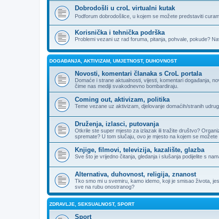
Dobrodošli u croL virtualni kutak
Podforum dobrodošlice, u kojem se možete predstaviti curama
Korisnička i tehnička podrška
Problemi vezani uz rad foruma, pitanja, pohvale, pokude? Nav
DOGAĐANJA, AKTIVIZAM, UMJETNOST, DUHOVNOST
Novosti, komentari članaka s CroL portala
Domaće i strane aktualnosti, vijesti, komentari događanja, n
čime nas mediji svakodnevno bombardiraju.
Coming out, aktivizam, politika
Teme vezane uz aktivizam, djelovanje domaćih/stranih udruga, 
Druženja, izlasci, putovanja
Otkrile ste super mjesto za izlazak ili tražite društvo? Organi
spremate? U tom slučaju, ovo je mjesto na kojem se možete 
Knjige, filmovi, televizija, kazalište, glazba
Sve što je vrijedno čitanja, gledanja i slušanja podijelite s nam
Alternativa, duhovnost, religija, znanost
Tko smo mi u svemiru, kamo idemo, koji je smisao života, jesu li
sve na rubu onostranog?
ZDRAVLJE, SEKSUALNOST, SPORT
Sport