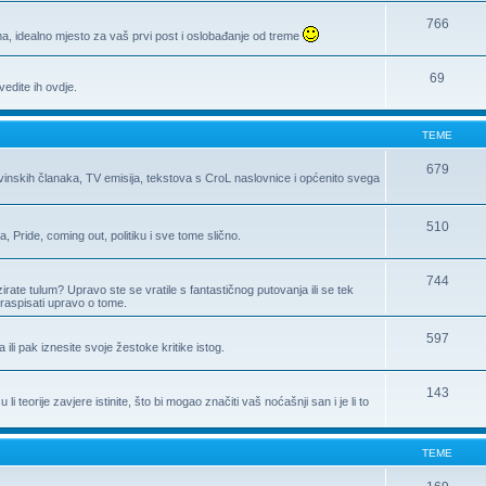
766
, idealno mjesto za vaš prvi post i oslobađanje od treme
69
edite ih ovdje.
TEME
679
ovinskih članaka, TV emisija, tekstova s CroL naslovnice i općenito svega
510
Pride, coming out, politiku i sve tome slično.
744
zirate tulum? Upravo ste se vratile s fantastičnog putovanja ili se tek
raspisati upravo o tome.
597
a ili pak iznesite svoje žestoke kritike istog.
143
 teorije zavjere istinite, što bi mogao značiti vaš noćašnji san i je li to
TEME