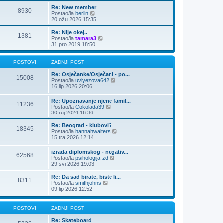
n
Re: New member
j
8930
Z
Postao/la
berlin
i
a
20 ožu 2026 15:35
p
d
o
n
Re: Nije okej..
s
1381
j
Z
Postao/la
tamara3
t
i
a
31 pro 2019 18:50
p
d
o
n
s
j
POSTOVI
ZADNJI POST
t
i
p
Re: Osječanke/Osječani - po...
15008
o
Z
Postao/la
uviyezova642
s
a
16 lip 2026 20:06
t
d
n
Re: Upoznavanje njene famil...
11236
j
Z
Postao/la
Cokolada39
i
a
30 ruj 2024 16:36
p
d
o
n
Re: Beograd - klubovi?
s
18345
j
Z
Postao/la
hannahwalters
t
i
a
15 tra 2026 12:14
p
d
o
n
izrada diplomskog - negativ...
s
62568
j
Z
Postao/la
psihologija-zd
t
i
a
29 svi 2026 19:03
p
d
o
n
Re: Da sad birate, biste li...
s
8311
j
Z
Postao/la
smithjohns
t
i
a
09 lip 2026 12:52
p
d
o
n
s
j
POSTOVI
ZADNJI POST
t
i
p
Re: Skateboard