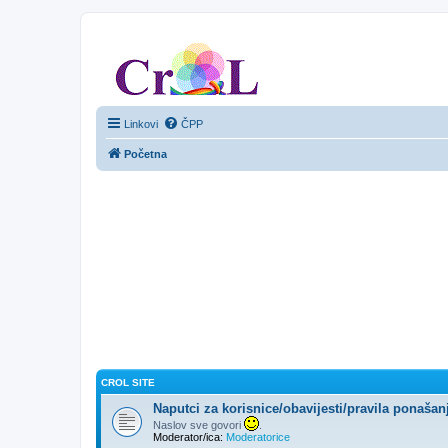
CroL Forum
Linkovi
ČPP
Početna
CROL SITE
Naputci za korisnice/obavijesti/pravila ponašan
Naslov sve govori
.
Moderator/ica:
Moderatorice