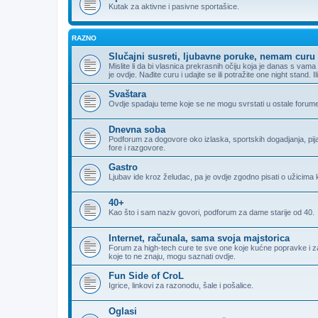
Kutak za aktivne i pasivne sportašice.
RAZNO
Slučajni susreti, ljubavne poruke, nemam curu 
Mislite li da bi vlasnica prekrasnih očiju koja je danas s va
je ovdje. Nađite curu i udajte se ili potražite one night stand. 
Svaštara
Ovdje spadaju teme koje se ne mogu svrstati u ostale forum
Dnevna soba
Podforum za dogovore oko izlaska, sportskih dogadjanja, pijank
fore i razgovore.
Gastro
Ljubav ide kroz želudac, pa je ovdje zgodno pisati o užicima k
40+
Kao što i sam naziv govori, podforum za dame starije od 40.
Internet, računala, sama svoja majstorica
Forum za high-tech cure te sve one koje kućne popravke i zamj
koje to ne znaju, mogu saznati ovdje.
Fun Side of CroL
Igrice, linkovi za razonodu, šale i pošalice.
Oglasi