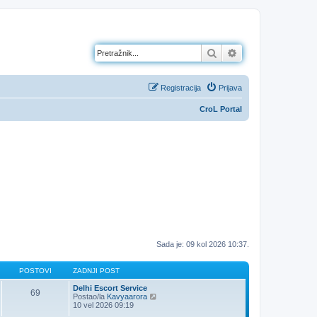
Pretražnik
Napredno pretraž
Registracija
Prijava
CroL Portal
Sada je: 09 kol 2026 10:37.
POSTOVI
ZADNJI POST
Delhi Escort Service
69
Z
Postao/la
Kavyaarora
a
10 vel 2026 09:19
d