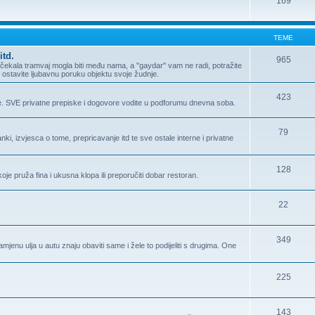
169
TEME
itd.
965
ma čekala tramvaj mogla biti među nama, a "gaydar" vam ne radi, potražite
Ili ostavite ljubavnu poruku objektu svoje žudnje.
423
e. SVE privatne prepiske i dogovore vodite u podforumu dnevna soba.
79
i, izvjesca o tome, prepricavanje itd te sve ostale interne i privatne
128
oje pruža fina i ukusna klopa ili preporučiti dobar restoran.
22
349
enu ulja u autu znaju obaviti same i žele to podijeliti s drugima. One
225
143