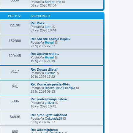
5336
o
Z
Postao/la
Sarkari-res
s
a
30 svi 2026 07:34
t
d
n
j
POSTOVI
ZADNJI POST
i
p
Re: Pozz…
22198
Z
o
Postao/la
Lars
a
s
07 vel 2026 16:44
d
t
n
Re: Što ste zadnje kupili?
152888
j
Z
Postao/la
Royal
i
a
23 sij 2025 22:27
p
d
o
n
Re: Upravo sada...
s
129445
j
Z
Postao/la
Royal
t
i
a
10 sij 2025 21:19
p
d
o
n
Re: Ducan dijeta*
s
9117
j
Z
Postao/la
Olertue
t
i
a
10 lis 2024 17:22
p
d
o
n
Re: Konačno prešla 40-tu
s
641
j
Z
Postao/la
Biseksualna Lezbijka
t
i
a
25 lis 2024 09:13
p
d
o
n
Re: podesavanje rutera
6006
s
j
Z
Postao/la
yelivor
t
i
a
16 vel 2026 16:43
p
d
o
n
Re: ajmo igrat kaladont
s
64838
j
Z
Postao/la
Cokolada39
t
i
a
07 sij 2026 07:27
p
d
o
n
Re: Udomljujemo
s
690
j
Z