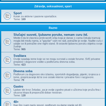
Zdravlje, seksualnost, sport
Sport
Kutak za aktivne i pasivne sportašice.
Teme:
169
Razno
Slučajni susreti, ljubavne poruke, nemam curu itd.
Mislite li da bi vlasnica prekrasnih očiju koja je danas s vama čekala tramvaj
mogla biti među nama, a "gaydar" vam ne radi, potražite je ovdje. Nađite curu i
udajte se ili potražite one night stand. Ili ostavite ljubavnu poruku objektu svoje
žudnje.
Teme:
965
Svaštara
Ovdje spadaju teme koje se ne mogu svrstati u ostale forume. SVE privatne
prepiske i dogovore vodite u podforumu dnevna soba.
Teme:
423
Dnevna soba
Podforum za dogovore oko izlaska, sportskih dogadjanja, pijanki, izvjesca o
tome, prepricavanje itd te sve ostale interne i privatne fore i razgovore.
Teme:
79
Gastro
Ljubav ide kroz želudac, pa je ovdje zgodno pisati o užicima koje pruža fina i
ukusna klopa ili preporučiti dobar restoran.
Teme:
128
40+
Kao što i sam naziv govori, podforum za dame starije od 40.