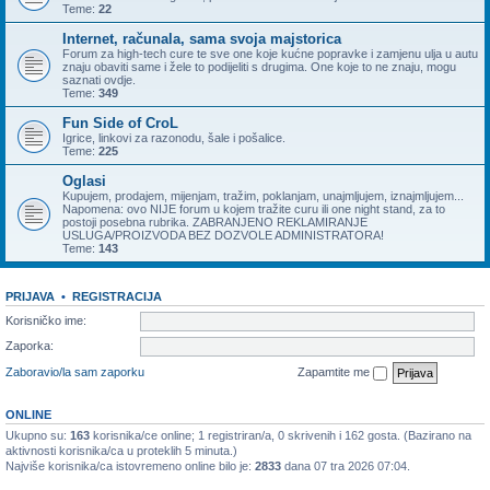
Teme:
22
Internet, računala, sama svoja majstorica
Forum za high-tech cure te sve one koje kućne popravke i zamjenu ulja u autu
znaju obaviti same i žele to podijeliti s drugima. One koje to ne znaju, mogu
saznati ovdje.
Teme:
349
Fun Side of CroL
Igrice, linkovi za razonodu, šale i pošalice.
Teme:
225
Oglasi
Kupujem, prodajem, mijenjam, tražim, poklanjam, unajmljujem, iznajmljujem...
Napomena: ovo NIJE forum u kojem tražite curu ili one night stand, za to
postoji posebna rubrika. ZABRANJENO REKLAMIRANJE
USLUGA/PROIZVODA BEZ DOZVOLE ADMINISTRATORA!
Teme:
143
PRIJAVA
•
REGISTRACIJA
Korisničko ime:
Zaporka:
Zaboravio/la sam zaporku
Zapamtite me
ONLINE
Ukupno su:
163
korisnika/ce online; 1 registriran/a, 0 skrivenih i 162 gosta. (Bazirano na
aktivnosti korisnika/ca u proteklih 5 minuta.)
Najviše korisnika/ca istovremeno online bilo je:
2833
dana 07 tra 2026 07:04.