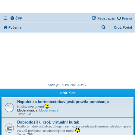
CroL Forum
ČPP
Registracija
Prijava
P
Početna
CroL Portal
r
e
t
r
a
ž
n
Sada je: 09 kol 2026 03:17.
i
k
CroL Site
Naputci za korisnice/obavijesti/pravila ponašanja
Naslov sve govori
.
Moderator/ica:
Moderatorice
Teme:
12
Dobrodošli u croL virtualni kutak
Podforum dobrodošlice, u kojem se možete predstaviti curama, idealno mjesto
za vaš prvi post i oslobađanje od treme
Teme:
766