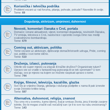
Korisnička i tehnička podrška
Problemi vezani uz rad foruma, pitanja, pohvale, pokude? Navedite ih ovdje.
Teme:
69
Događanja, aktivizam, umjetnost, duhovnost
Novosti, komentari članaka s CroL portala
Domaće i strane aktualnosti, vijesti, komentari događanja, novinskih članaka,
TV emisija, tekstova s CroL naslovnice i općenito svega čime nas mediji
svakodnevno bombardiraju.
Teme:
679
Coming out, aktivizam, politika
Teme vezane uz aktivizam, djelovanje domaćih/stranih udruga, Pride, coming
out, politiku i sve tome slično.
Teme:
510
Druženja, izlasci, putovanja
Otkrile ste super mjesto za izlazak ili tražite društvo? Organizirate tulum?
Upravo ste se vratile s fantastičnog putovanja ili se tek spremate? U tom
slučaju, ovo je mjesto na kojem se možete raspisati upravo o tome.
Teme:
744
Knjige, filmovi, televizija, kazalište, glazba
Sve što je vrijedno čitanja, gledanja i slušanja podijelite s nama ili pak iznesite
svoje žestoke kritike istog.
Teme:
597
Alternativa, duhovnost, religija, znanost
Tko smo mi u svemiru, kamo idemo, koji je smisao života, jesu li teorije zavjere
istinite, što bi mogao značiti vaš noćašnji san i je li to sve na rubu onostranog?
Teme:
143