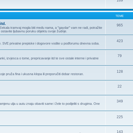
169
TEME
itd.
965
ma čekala tramvaj mogla biti među nama, a "gaydar" vam ne radi, potražite
Ili ostavite ljubavnu poruku objektu svoje žudnje.
423
e. SVE privatne prepiske i dogovore vodite u podforumu dnevna soba.
79
i, izvjesca o tome, prepricavanje itd te sve ostale interne i privatne
128
oje pruža fina i ukusna klopa ili preporučiti dobar restoran.
22
349
enu ulja u autu znaju obaviti same i žele to podijeliti s drugima. One
225
143