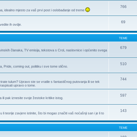
766
, idealno mjesto za vaš prvi post i oslobađanje od treme
69
edite ih ovdje.
TEME
679
ovinskih članaka, TV emisija, tekstova s CroL naslovnice i općenito svega
510
Pride, coming out, politiku i sve tome slično.
744
zirate tulum? Upravo ste se vratile s fantastičnog putovanja ili se tek
raspisati upravo o tome.
597
a ili pak iznesite svoje žestoke kritike istog.
143
 teorije zavjere istinite, što bi mogao značiti vaš noćašnji san i je li to
TEME