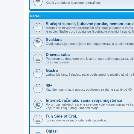
Kutak za aktivne i pasivne sportašice.
RAZNO
Slučajni susreti, ljubavne poruke, nemam curu 
Mislite li da bi vlasnica prekrasnih očiju koja je danas s va
je ovdje. Nađite curu i udajte se ili potražite one night stand. 
Svaštara
Ovdje spadaju teme koje se ne mogu svrstati u ostale forum
Dnevna soba
Podforum za dogovore oko izlaska, sportskih dogadjanja, pijank
fore i razgovore.
Gastro
Ljubav ide kroz želudac, pa je ovdje zgodno pisati o užicima k
40+
Kao što i sam naziv govori, podforum za dame starije od 40.
Internet, računala, sama svoja majstorica
Forum za high-tech cure te sve one koje kućne popravke i zamj
koje to ne znaju, mogu saznati ovdje.
Fun Side of CroL
Igrice, linkovi za razonodu, šale i pošalice.
Oglasi