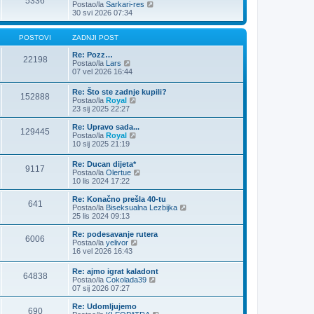
5336
o
Z
Postao/la
Sarkari-res
s
a
30 svi 2026 07:34
t
d
n
j
POSTOVI
ZADNJI POST
i
p
Re: Pozz…
22198
Z
o
Postao/la
Lars
a
s
07 vel 2026 16:44
d
t
n
Re: Što ste zadnje kupili?
152888
j
Z
Postao/la
Royal
i
a
23 sij 2025 22:27
p
d
o
n
Re: Upravo sada...
s
129445
j
Z
Postao/la
Royal
t
i
a
10 sij 2025 21:19
p
d
o
n
Re: Ducan dijeta*
s
9117
j
Z
Postao/la
Olertue
t
i
a
10 lis 2024 17:22
p
d
o
n
Re: Konačno prešla 40-tu
s
641
j
Z
Postao/la
Biseksualna Lezbijka
t
i
a
25 lis 2024 09:13
p
d
o
n
Re: podesavanje rutera
6006
s
j
Z
Postao/la
yelivor
t
i
a
16 vel 2026 16:43
p
d
o
n
Re: ajmo igrat kaladont
s
64838
j
Z
Postao/la
Cokolada39
t
i
a
07 sij 2026 07:27
p
d
o
n
Re: Udomljujemo
s
690
j
Z