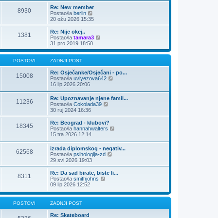
n
Re: New member
j
8930
Z
Postao/la
berlin
i
a
20 ožu 2026 15:35
p
d
o
n
Re: Nije okej..
s
1381
j
Z
Postao/la
tamara3
t
i
a
31 pro 2019 18:50
p
d
o
n
s
j
POSTOVI
ZADNJI POST
t
i
p
Re: Osječanke/Osječani - po...
15008
o
Z
Postao/la
uviyezova642
s
a
16 lip 2026 20:06
t
d
n
Re: Upoznavanje njene famil...
11236
j
Z
Postao/la
Cokolada39
i
a
30 ruj 2024 16:36
p
d
o
n
Re: Beograd - klubovi?
s
18345
j
Z
Postao/la
hannahwalters
t
i
a
15 tra 2026 12:14
p
d
o
n
izrada diplomskog - negativ...
s
62568
j
Z
Postao/la
psihologija-zd
t
i
a
29 svi 2026 19:03
p
d
o
n
Re: Da sad birate, biste li...
s
8311
j
Z
Postao/la
smithjohns
t
i
a
09 lip 2026 12:52
p
d
o
n
s
j
POSTOVI
ZADNJI POST
t
i
p
Re: Skateboard