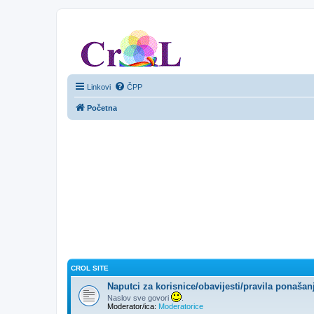
CroL Forum
Linkovi
ČPP
Početna
CROL SITE
Naputci za korisnice/obavijesti/pravila ponašan
Naslov sve govori
.
Moderator/ica:
Moderatorice