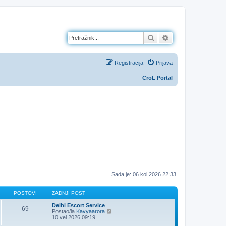
Pretražnik
Napredno pretraž
Registracija
Prijava
CroL Portal
Sada je: 06 kol 2026 22:33.
POSTOVI
ZADNJI POST
Delhi Escort Service
69
Z
Postao/la
Kavyaarora
a
10 vel 2026 09:19
d