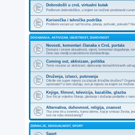
Dobrodošli u croL virtualni kutak
Podforum dobrodošlice, u kojem se možete predstaviti curama
Korisnička i tehnička podrška
Problemi vezani uz rad foruma, pitanja, pohvale, pokude? Nav
DOGAĐANJA, AKTIVIZAM, UMJETNOST, DUHOVNOST
Novosti, komentari članaka s CroL portala
Domaće i strane aktualnosti, vijesti, komentari događanja, n
čime nas mediji svakodnevno bombardiraju.
Coming out, aktivizam, politika
Teme vezane uz aktivizam, djelovanje domaćih/stranih udruga, 
Druženja, izlasci, putovanja
Otkrile ste super mjesto za izlazak ili tražite društvo? Organi
spremate? U tom slučaju, ovo je mjesto na kojem se možete 
Knjige, filmovi, televizija, kazalište, glazba
Sve što je vrijedno čitanja, gledanja i slušanja podijelite s nam
Alternativa, duhovnost, religija, znanost
Tko smo mi u svemiru, kamo idemo, koji je smisao života, jesu li
sve na rubu onostranog?
ZDRAVLJE, SEKSUALNOST, SPORT
Sport