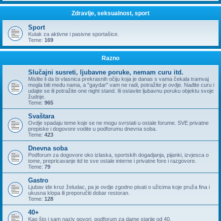
Zdravlje, seksualnost, sport
Sport
Kutak za aktivne i pasivne sportašice.
Teme:
169
Razno
Slučajni susreti, ljubavne poruke, nemam curu itd.
Mislite li da bi vlasnica prekrasnih očiju koja je danas s vama čekala tramvaj
mogla biti među nama, a "gaydar" vam ne radi, potražite je ovdje. Nađite curu i
udajte se ili potražite one night stand. Ili ostavite ljubavnu poruku objektu svoje
žudnje.
Teme:
965
Svaštara
Ovdje spadaju teme koje se ne mogu svrstati u ostale forume. SVE privatne
prepiske i dogovore vodite u podforumu dnevna soba.
Teme:
423
Dnevna soba
Podforum za dogovore oko izlaska, sportskih dogadjanja, pijanki, izvjesca o
tome, prepricavanje itd te sve ostale interne i privatne fore i razgovore.
Teme:
79
Gastro
Ljubav ide kroz želudac, pa je ovdje zgodno pisati o užicima koje pruža fina i
ukusna klopa ili preporučiti dobar restoran.
Teme:
128
40+
Kao što i sam naziv govori, podforum za dame starije od 40.