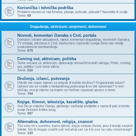
Korisnička i tehnička podrška
Problemi vezani uz rad foruma, pitanja, pohvale, pokude? Navedite ih ovdje.
Teme:
69
Događanja, aktivizam, umjetnost, duhovnost
Novosti, komentari članaka s CroL portala
Domaće i strane aktualnosti, vijesti, komentari događanja, novinskih članaka,
TV emisija, tekstova s CroL naslovnice i općenito svega čime nas mediji
svakodnevno bombardiraju.
Teme:
679
Coming out, aktivizam, politika
Teme vezane uz aktivizam, djelovanje domaćih/stranih udruga, Pride, coming
out, politiku i sve tome slično.
Teme:
510
Druženja, izlasci, putovanja
Otkrile ste super mjesto za izlazak ili tražite društvo? Organizirate tulum?
Upravo ste se vratile s fantastičnog putovanja ili se tek spremate? U tom
slučaju, ovo je mjesto na kojem se možete raspisati upravo o tome.
Teme:
744
Knjige, filmovi, televizija, kazalište, glazba
Sve što je vrijedno čitanja, gledanja i slušanja podijelite s nama ili pak iznesite
svoje žestoke kritike istog.
Teme:
597
Alternativa, duhovnost, religija, znanost
Tko smo mi u svemiru, kamo idemo, koji je smisao života, jesu li teorije zavjere
istinite, što bi mogao značiti vaš noćašnji san i je li to sve na rubu onostranog?
Teme:
143