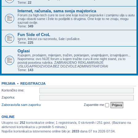
Teme:
22
Internet, računala, sama svoja majstorica
Forum za high-tech cure te sve one koje kućne popravke i zamjenu ulja u autu
znaju obaviti same i žele to podijeliti s drugima. One koje to ne znaju, mogu
saznati ovdje.
Teme:
349
Fun Side of CroL
Igrice, linkovi za razonodu, šale i pošalice.
Teme:
225
Oglasi
Kupujem, prodajem, mijenjam, tražim, poklanjam, unajmljujem, iznajmljujem...
Napomena: ovo NIJE forum u kojem tražite curu ili one night stand, za to
postoji posebna rubrika. ZABRANJENO REKLAMIRANJE
USLUGA/PROIZVODA BEZ DOZVOLE ADMINISTRATORA!
Teme:
143
PRIJAVA
•
REGISTRACIJA
Korisničko ime:
Zaporka:
Zaboravio/la sam zaporku
Zapamtite me
ONLINE
Ukupno su:
252
korisnika/ce online; 1 registriran/a, 0 skrivenih i 251 gost. (Bazirano na
aktivnosti korisnika/ca u proteklih 5 minuta.)
Najviše korisnika/ca istovremeno online bilo je:
2833
dana 07 tra 2026 07:04.