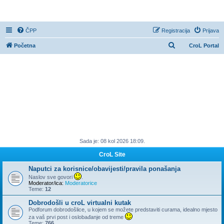
CroL Forum
ČPP
Registracija
Prijava
P
Početna
CroL Portal
r
e
t
r
a
ž
n
Sada je: 08 kol 2026 18:09.
i
k
CroL Site
Naputci za korisnice/obavijesti/pravila ponašanja
Naslov sve govori
.
Moderator/ica:
Moderatorice
Teme:
12
Dobrodošli u croL virtualni kutak
Podforum dobrodošlice, u kojem se možete predstaviti curama, idealno mjesto
za vaš prvi post i oslobađanje od treme
Teme:
766