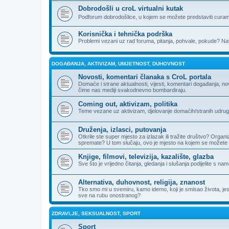
Dobrodošli u croL virtualni kutak
Podforum dobrodošlice, u kojem se možete predstaviti curama
Korisnička i tehnička podrška
Problemi vezani uz rad foruma, pitanja, pohvale, pokude? Nav
DOGAĐANJA, AKTIVIZAM, UMJETNOST, DUHOVNOST
Novosti, komentari članaka s CroL portala
Domaće i strane aktualnosti, vijesti, komentari događanja, n
čime nas mediji svakodnevno bombardiraju.
Coming out, aktivizam, politika
Teme vezane uz aktivizam, djelovanje domaćih/stranih udruga, 
Druženja, izlasci, putovanja
Otkrile ste super mjesto za izlazak ili tražite društvo? Organi
spremate? U tom slučaju, ovo je mjesto na kojem se možete 
Knjige, filmovi, televizija, kazalište, glazba
Sve što je vrijedno čitanja, gledanja i slušanja podijelite s nam
Alternativa, duhovnost, religija, znanost
Tko smo mi u svemiru, kamo idemo, koji je smisao života, jesu li
sve na rubu onostranog?
ZDRAVLJE, SEKSUALNOST, SPORT
Sport