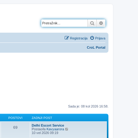
Pretražnik
Napredno pretraž
Registracija
Prijava
CroL Portal
Sada je: 08 kol 2026 16:58.
POSTOVI
ZADNJI POST
Delhi Escort Service
69
Z
Postao/la
Kavyaarora
a
10 vel 2026 09:19
d