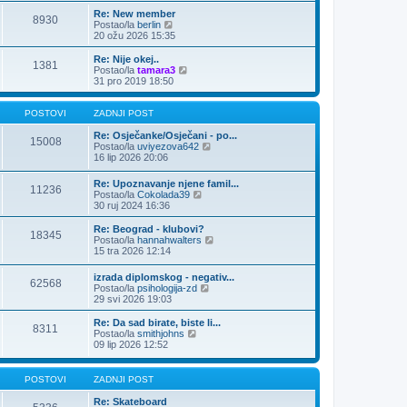
n
Re: New member
j
8930
Z
Postao/la
berlin
i
a
20 ožu 2026 15:35
p
d
o
n
Re: Nije okej..
s
1381
j
Z
Postao/la
tamara3
t
i
a
31 pro 2019 18:50
p
d
o
n
s
j
POSTOVI
ZADNJI POST
t
i
p
Re: Osječanke/Osječani - po...
15008
o
Z
Postao/la
uviyezova642
s
a
16 lip 2026 20:06
t
d
n
Re: Upoznavanje njene famil...
11236
j
Z
Postao/la
Cokolada39
i
a
30 ruj 2024 16:36
p
d
o
n
Re: Beograd - klubovi?
s
18345
j
Z
Postao/la
hannahwalters
t
i
a
15 tra 2026 12:14
p
d
o
n
izrada diplomskog - negativ...
s
62568
j
Z
Postao/la
psihologija-zd
t
i
a
29 svi 2026 19:03
p
d
o
n
Re: Da sad birate, biste li...
s
8311
j
Z
Postao/la
smithjohns
t
i
a
09 lip 2026 12:52
p
d
o
n
s
j
POSTOVI
ZADNJI POST
t
i
p
Re: Skateboard