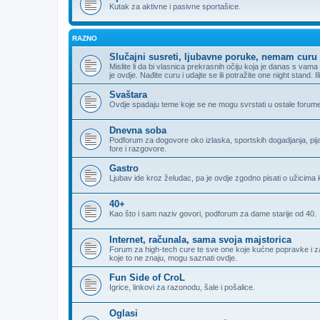
Kutak za aktivne i pasivne sportašice.
RAZNO
Slučajni susreti, ljubavne poruke, nemam curu 
Mislite li da bi vlasnica prekrasnih očiju koja je danas s va
je ovdje. Nađite curu i udajte se ili potražite one night stand. 
Svaštara
Ovdje spadaju teme koje se ne mogu svrstati u ostale forum
Dnevna soba
Podforum za dogovore oko izlaska, sportskih dogadjanja, pijank
fore i razgovore.
Gastro
Ljubav ide kroz želudac, pa je ovdje zgodno pisati o užicima k
40+
Kao što i sam naziv govori, podforum za dame starije od 40.
Internet, računala, sama svoja majstorica
Forum za high-tech cure te sve one koje kućne popravke i zamj
koje to ne znaju, mogu saznati ovdje.
Fun Side of CroL
Igrice, linkovi za razonodu, šale i pošalice.
Oglasi