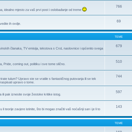
766
, idealno mjesto za vaš prvi post i oslobađanje od treme
69
edite ih ovdje.
TEME
679
ovinskih članaka, TV emisija, tekstova s CroL naslovnice i općenito svega
510
Pride, coming out, politiku i sve tome slično.
744
zirate tulum? Upravo ste se vratile s fantastičnog putovanja ili se tek
raspisati upravo o tome.
597
a ili pak iznesite svoje žestoke kritike istog.
143
 teorije zavjere istinite, što bi mogao značiti vaš noćašnji san i je li to
TEME