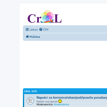
CroL Forum
Linkovi
ČPP
Početna
CROL SITE
Naputci za korisnice/obavijesti/pravila ponašan
Naslov sve govori
.
Moderator/ica:
Moderatorice