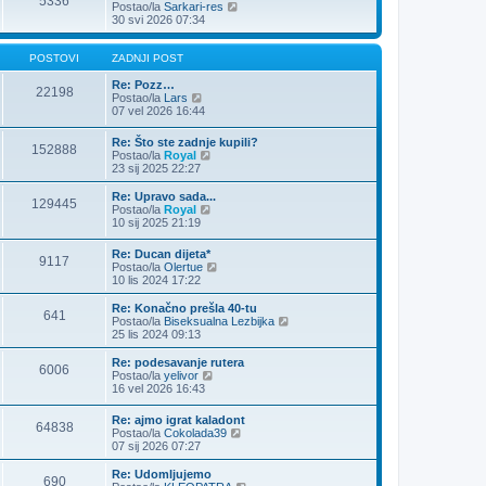
5336
o
Z
Postao/la
Sarkari-res
s
a
30 svi 2026 07:34
t
d
n
j
POSTOVI
ZADNJI POST
i
p
Re: Pozz…
22198
Z
o
Postao/la
Lars
a
s
07 vel 2026 16:44
d
t
n
Re: Što ste zadnje kupili?
152888
j
Z
Postao/la
Royal
i
a
23 sij 2025 22:27
p
d
o
n
Re: Upravo sada...
s
129445
j
Z
Postao/la
Royal
t
i
a
10 sij 2025 21:19
p
d
o
n
Re: Ducan dijeta*
s
9117
j
Z
Postao/la
Olertue
t
i
a
10 lis 2024 17:22
p
d
o
n
Re: Konačno prešla 40-tu
s
641
j
Z
Postao/la
Biseksualna Lezbijka
t
i
a
25 lis 2024 09:13
p
d
o
n
Re: podesavanje rutera
6006
s
j
Z
Postao/la
yelivor
t
i
a
16 vel 2026 16:43
p
d
o
n
Re: ajmo igrat kaladont
s
64838
j
Z
Postao/la
Cokolada39
t
i
a
07 sij 2026 07:27
p
d
o
n
Re: Udomljujemo
s
690
j
Z