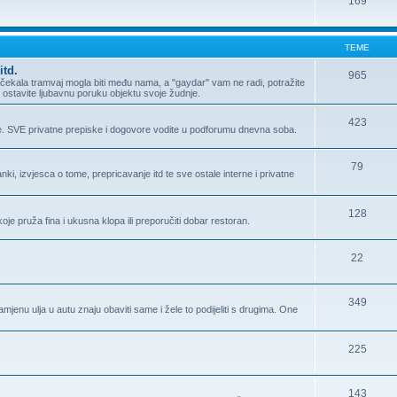
169
TEME
itd.
965
ma čekala tramvaj mogla biti među nama, a "gaydar" vam ne radi, potražite
Ili ostavite ljubavnu poruku objektu svoje žudnje.
423
e. SVE privatne prepiske i dogovore vodite u podforumu dnevna soba.
79
i, izvjesca o tome, prepricavanje itd te sve ostale interne i privatne
128
oje pruža fina i ukusna klopa ili preporučiti dobar restoran.
22
349
enu ulja u autu znaju obaviti same i žele to podijeliti s drugima. One
225
143