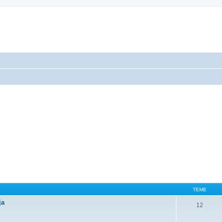
TEME
ja
12