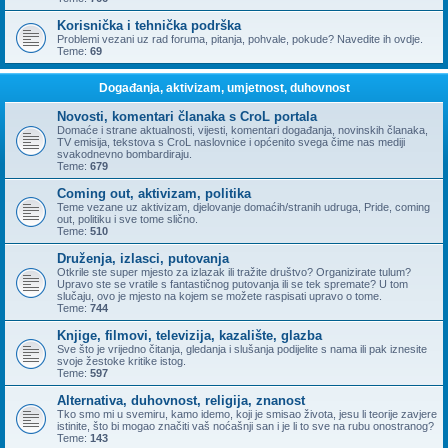
Korisnička i tehnička podrška
Problemi vezani uz rad foruma, pitanja, pohvale, pokude? Navedite ih ovdje.
Teme:
69
Događanja, aktivizam, umjetnost, duhovnost
Novosti, komentari članaka s CroL portala
Domaće i strane aktualnosti, vijesti, komentari događanja, novinskih članaka,
TV emisija, tekstova s CroL naslovnice i općenito svega čime nas mediji
svakodnevno bombardiraju.
Teme:
679
Coming out, aktivizam, politika
Teme vezane uz aktivizam, djelovanje domaćih/stranih udruga, Pride, coming
out, politiku i sve tome slično.
Teme:
510
Druženja, izlasci, putovanja
Otkrile ste super mjesto za izlazak ili tražite društvo? Organizirate tulum?
Upravo ste se vratile s fantastičnog putovanja ili se tek spremate? U tom
slučaju, ovo je mjesto na kojem se možete raspisati upravo o tome.
Teme:
744
Knjige, filmovi, televizija, kazalište, glazba
Sve što je vrijedno čitanja, gledanja i slušanja podijelite s nama ili pak iznesite
svoje žestoke kritike istog.
Teme:
597
Alternativa, duhovnost, religija, znanost
Tko smo mi u svemiru, kamo idemo, koji je smisao života, jesu li teorije zavjere
istinite, što bi mogao značiti vaš noćašnji san i je li to sve na rubu onostranog?
Teme:
143