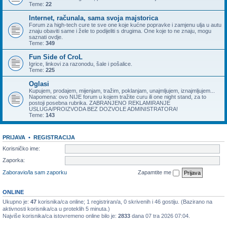
Teme:
22
Internet, računala, sama svoja majstorica
Forum za high-tech cure te sve one koje kućne popravke i zamjenu ulja u autu
znaju obaviti same i žele to podijeliti s drugima. One koje to ne znaju, mogu
saznati ovdje.
Teme:
349
Fun Side of CroL
Igrice, linkovi za razonodu, šale i pošalice.
Teme:
225
Oglasi
Kupujem, prodajem, mijenjam, tražim, poklanjam, unajmljujem, iznajmljujem...
Napomena: ovo NIJE forum u kojem tražite curu ili one night stand, za to
postoji posebna rubrika. ZABRANJENO REKLAMIRANJE
USLUGA/PROIZVODA BEZ DOZVOLE ADMINISTRATORA!
Teme:
143
PRIJAVA
•
REGISTRACIJA
Korisničko ime:
Zaporka:
Zaboravio/la sam zaporku
Zapamtite me
ONLINE
Ukupno je:
47
korisnika/ca online; 1 registriran/a, 0 skrivenih i 46 gostiju. (Bazirano na
aktivnosti korisnika/ca u proteklih 5 minuta.)
Najviše korisnika/ca istovremeno online bilo je:
2833
dana 07 tra 2026 07:04.