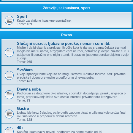
Zdravlje, seksualnost, sport
Sport
Kutak za aktivne i pasivne sportašice.
Teme:
169
Razno
Slučajni susreti, ljubavne poruke, nemam curu itd.
Mislite li da bi vlasnica prekrasnih očiju koja je danas s vama čekala tramvaj
mogla biti među nama, a "gaydar" vam ne radi, potražite je ovdje. Nađite curu i
udajte se ili potražite one night stand. Ili ostavite ljubavnu poruku objektu svoje
žudnje.
Teme:
965
Svaštara
Ovdje spadaju teme koje se ne mogu svrstati u ostale forume. SVE privatne
prepiske i dogovore vodite u podforumu dnevna soba.
Teme:
423
Dnevna soba
Podforum za dogovore oko izlaska, sportskih dogadjanja, pijanki, izvjesca o
tome, prepricavanje itd te sve ostale interne i privatne fore i razgovore.
Teme:
79
Gastro
Ljubav ide kroz želudac, pa je ovdje zgodno pisati o užicima koje pruža fina i
ukusna klopa ili preporučiti dobar restoran.
Teme:
128
40+
Kao što i sam naziv govori, podforum za dame starije od 40.