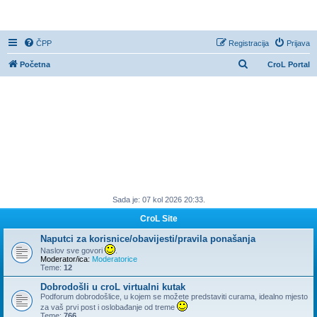
CroL Forum
ČPP
Registracija
Prijava
P
Početna
CroL Portal
r
e
t
r
a
ž
n
Sada je: 07 kol 2026 20:33.
i
k
CroL Site
Naputci za korisnice/obavijesti/pravila ponašanja
Naslov sve govori
.
Moderator/ica:
Moderatorice
Teme:
12
Dobrodošli u croL virtualni kutak
Podforum dobrodošlice, u kojem se možete predstaviti curama, idealno mjesto
za vaš prvi post i oslobađanje od treme
Teme:
766