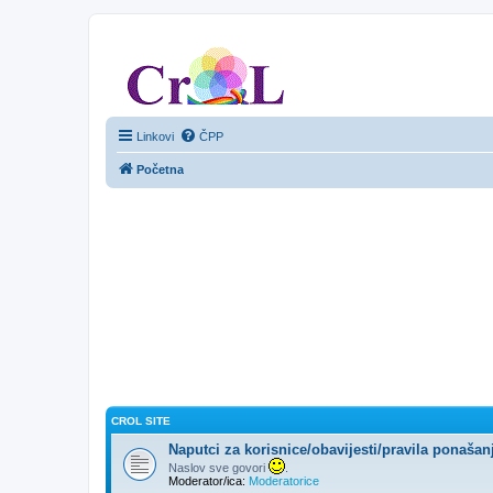
CroL Forum
Linkovi
ČPP
Početna
CROL SITE
Naputci za korisnice/obavijesti/pravila ponašan
Naslov sve govori
.
Moderator/ica:
Moderatorice