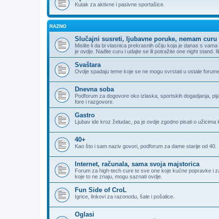
Kutak za aktivne i pasivne sportašice.
RAZNO
Slučajni susreti, ljubavne poruke, nemam curu 
Mislite li da bi vlasnica prekrasnih očiju koja je danas s va
je ovdje. Nađite curu i udajte se ili potražite one night stand. 
Svaštara
Ovdje spadaju teme koje se ne mogu svrstati u ostale forum
Dnevna soba
Podforum za dogovore oko izlaska, sportskih dogadjanja, pijank
fore i razgovore.
Gastro
Ljubav ide kroz želudac, pa je ovdje zgodno pisati o užicima k
40+
Kao što i sam naziv govori, podforum za dame starije od 40.
Internet, računala, sama svoja majstorica
Forum za high-tech cure te sve one koje kućne popravke i zamj
koje to ne znaju, mogu saznati ovdje.
Fun Side of CroL
Igrice, linkovi za razonodu, šale i pošalice.
Oglasi