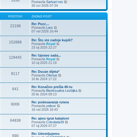
5336
o
Z
Postao/la
Sarkari-res
s
a
30 svi 2026 07:34
t
d
n
j
POSTOVI
ZADNJI POST
i
p
Re: Pozz…
22198
Z
o
Postao/la
Lars
a
s
07 vel 2026 16:44
d
t
n
Re: Što ste zadnje kupili?
152888
j
Z
Postao/la
Royal
i
a
23 sij 2025 22:27
p
d
o
n
Re: Upravo sada...
s
129445
j
Z
Postao/la
Royal
t
i
a
10 sij 2025 21:19
p
d
o
n
Re: Ducan dijeta*
s
9117
j
Z
Postao/la
Olertue
t
i
a
10 lis 2024 17:22
p
d
o
n
Re: Konačno prešla 40-tu
s
641
j
Z
Postao/la
Biseksualna Lezbijka
t
i
a
25 lis 2024 09:13
p
d
o
n
Re: podesavanje rutera
6006
s
j
Z
Postao/la
yelivor
t
i
a
16 vel 2026 16:43
p
d
o
n
Re: ajmo igrat kaladont
s
64838
j
Z
Postao/la
Cokolada39
t
i
a
07 sij 2026 07:27
p
d
o
n
Re: Udomljujemo
s
690
j
Z