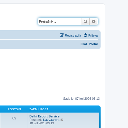
Pretražnik
Napredno pretraž
Registracija
Prijava
CroL Portal
Sada je: 07 kol 2026 05:13.
POSTOVI
ZADNJI POST
Delhi Escort Service
69
Z
Postao/la
Kavyaarora
a
10 vel 2026 09:19
d