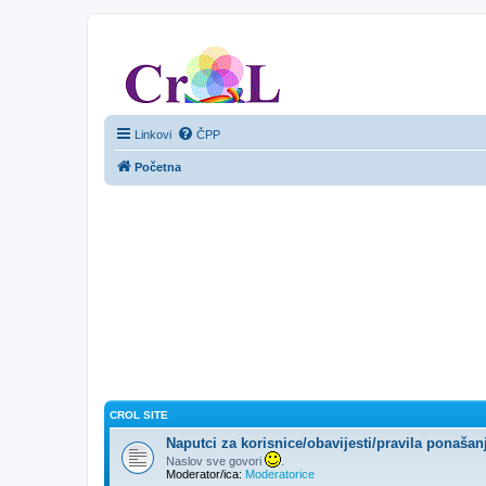
CroL Forum
Linkovi
ČPP
Početna
CROL SITE
Naputci za korisnice/obavijesti/pravila ponašan
Naslov sve govori
.
Moderator/ica:
Moderatorice