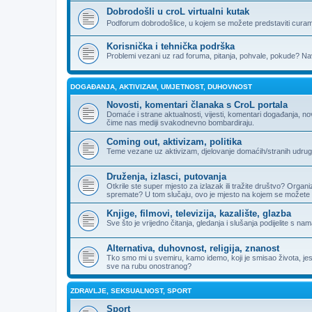
Dobrodošli u croL virtualni kutak
Podforum dobrodošlice, u kojem se možete predstaviti curama
Korisnička i tehnička podrška
Problemi vezani uz rad foruma, pitanja, pohvale, pokude? Nav
DOGAĐANJA, AKTIVIZAM, UMJETNOST, DUHOVNOST
Novosti, komentari članaka s CroL portala
Domaće i strane aktualnosti, vijesti, komentari događanja, n
čime nas mediji svakodnevno bombardiraju.
Coming out, aktivizam, politika
Teme vezane uz aktivizam, djelovanje domaćih/stranih udruga, 
Druženja, izlasci, putovanja
Otkrile ste super mjesto za izlazak ili tražite društvo? Organi
spremate? U tom slučaju, ovo je mjesto na kojem se možete 
Knjige, filmovi, televizija, kazalište, glazba
Sve što je vrijedno čitanja, gledanja i slušanja podijelite s nam
Alternativa, duhovnost, religija, znanost
Tko smo mi u svemiru, kamo idemo, koji je smisao života, jesu li
sve na rubu onostranog?
ZDRAVLJE, SEKSUALNOST, SPORT
Sport