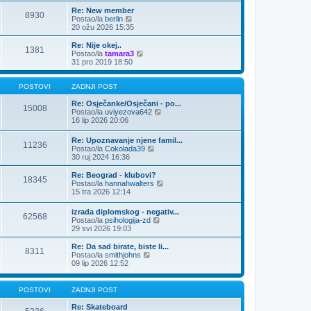
n
Re: New member
j
8930
Z
Postao/la
berlin
i
a
20 ožu 2026 15:35
p
d
o
n
Re: Nije okej..
s
1381
j
Z
Postao/la
tamara3
t
i
a
31 pro 2019 18:50
p
d
o
n
s
j
POSTOVI
ZADNJI POST
t
i
p
Re: Osječanke/Osječani - po...
15008
o
Z
Postao/la
uviyezova642
s
a
16 lip 2026 20:06
t
d
n
Re: Upoznavanje njene famil...
11236
j
Z
Postao/la
Cokolada39
i
a
30 ruj 2024 16:36
p
d
o
n
Re: Beograd - klubovi?
s
18345
j
Z
Postao/la
hannahwalters
t
i
a
15 tra 2026 12:14
p
d
o
n
izrada diplomskog - negativ...
s
62568
j
Z
Postao/la
psihologija-zd
t
i
a
29 svi 2026 19:03
p
d
o
n
Re: Da sad birate, biste li...
s
8311
j
Z
Postao/la
smithjohns
t
i
a
09 lip 2026 12:52
p
d
o
n
s
j
POSTOVI
ZADNJI POST
t
i
p
Re: Skateboard