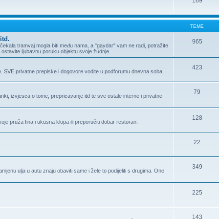
169
TEME
itd.
965
ma čekala tramvaj mogla biti među nama, a "gaydar" vam ne radi, potražite
Ili ostavite ljubavnu poruku objektu svoje žudnje.
423
e. SVE privatne prepiske i dogovore vodite u podforumu dnevna soba.
79
i, izvjesca o tome, prepricavanje itd te sve ostale interne i privatne
128
oje pruža fina i ukusna klopa ili preporučiti dobar restoran.
22
349
enu ulja u autu znaju obaviti same i žele to podijeliti s drugima. One
225
143