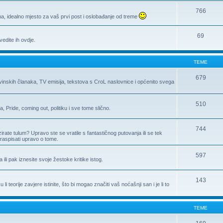
766
, idealno mjesto za vaš prvi post i oslobađanje od treme
69
edite ih ovdje.
TEME
679
ovinskih članaka, TV emisija, tekstova s CroL naslovnice i općenito svega
510
Pride, coming out, politiku i sve tome slično.
744
zirate tulum? Upravo ste se vratile s fantastičnog putovanja ili se tek
raspisati upravo o tome.
597
a ili pak iznesite svoje žestoke kritike istog.
143
 teorije zavjere istinite, što bi mogao značiti vaš noćašnji san i je li to
TEME