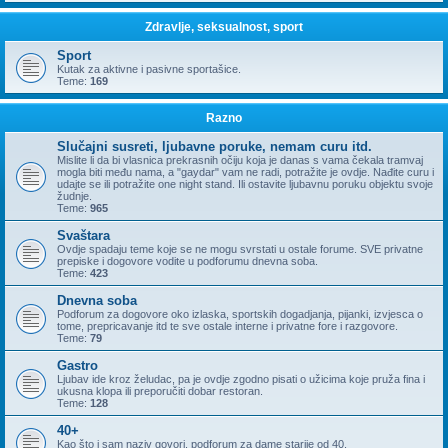
Zdravlje, seksualnost, sport
Sport
Kutak za aktivne i pasivne sportašice.
Teme:
169
Razno
Slučajni susreti, ljubavne poruke, nemam curu itd.
Mislite li da bi vlasnica prekrasnih očiju koja je danas s vama čekala tramvaj
mogla biti među nama, a "gaydar" vam ne radi, potražite je ovdje. Nađite curu i
udajte se ili potražite one night stand. Ili ostavite ljubavnu poruku objektu svoje
žudnje.
Teme:
965
Svaštara
Ovdje spadaju teme koje se ne mogu svrstati u ostale forume. SVE privatne
prepiske i dogovore vodite u podforumu dnevna soba.
Teme:
423
Dnevna soba
Podforum za dogovore oko izlaska, sportskih dogadjanja, pijanki, izvjesca o
tome, prepricavanje itd te sve ostale interne i privatne fore i razgovore.
Teme:
79
Gastro
Ljubav ide kroz želudac, pa je ovdje zgodno pisati o užicima koje pruža fina i
ukusna klopa ili preporučiti dobar restoran.
Teme:
128
40+
Kao što i sam naziv govori, podforum za dame starije od 40.