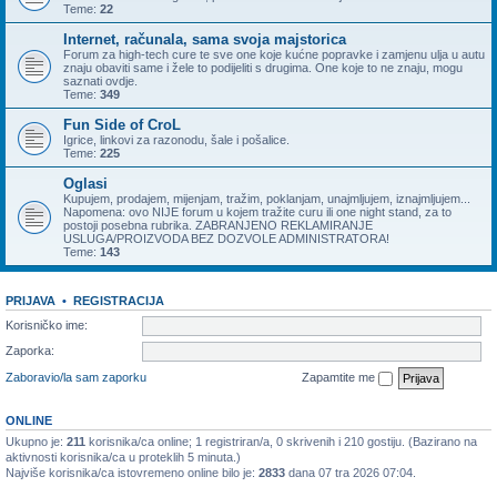
Teme:
22
Internet, računala, sama svoja majstorica
Forum za high-tech cure te sve one koje kućne popravke i zamjenu ulja u autu
znaju obaviti same i žele to podijeliti s drugima. One koje to ne znaju, mogu
saznati ovdje.
Teme:
349
Fun Side of CroL
Igrice, linkovi za razonodu, šale i pošalice.
Teme:
225
Oglasi
Kupujem, prodajem, mijenjam, tražim, poklanjam, unajmljujem, iznajmljujem...
Napomena: ovo NIJE forum u kojem tražite curu ili one night stand, za to
postoji posebna rubrika. ZABRANJENO REKLAMIRANJE
USLUGA/PROIZVODA BEZ DOZVOLE ADMINISTRATORA!
Teme:
143
PRIJAVA
•
REGISTRACIJA
Korisničko ime:
Zaporka:
Zaboravio/la sam zaporku
Zapamtite me
ONLINE
Ukupno je:
211
korisnika/ca online; 1 registriran/a, 0 skrivenih i 210 gostiju. (Bazirano na
aktivnosti korisnika/ca u proteklih 5 minuta.)
Najviše korisnika/ca istovremeno online bilo je:
2833
dana 07 tra 2026 07:04.