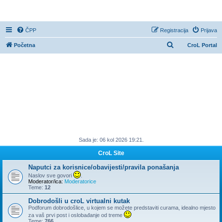
CroL Forum
ČPP
Registracija
Prijava
P
Početna
CroL Portal
r
e
t
r
a
ž
n
Sada je: 06 kol 2026 19:21.
i
k
CroL Site
Naputci za korisnice/obavijesti/pravila ponašanja
Naslov sve govori
.
Moderator/ica:
Moderatorice
Teme:
12
Dobrodošli u croL virtualni kutak
Podforum dobrodošlice, u kojem se možete predstaviti curama, idealno mjesto
za vaš prvi post i oslobađanje od treme
Teme:
766