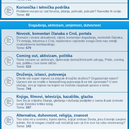
Korisnička i tehnička podrška
Problemi vezani uz rad foruma, pitanja, pohvale, pokude? Navedite ih ovdje.
Teme:
69
Događanja, aktivizam, umjetnost, duhovnost
Novosti, komentari članaka s CroL portala
Domaće i strane aktualnosti, vijesti, komentari događanja, novinskih članaka,
TV emisija, tekstova s CroL naslovnice i općenito svega čime nas mediji
svakodnevno bombardiraju.
Teme:
679
Coming out, aktivizam, politika
Teme vezane uz aktivizam, djelovanje domaćih/stranih udruga, Pride, coming
out, politiku i sve tome slično.
Teme:
510
Druženja, izlasci, putovanja
Otkrile ste super mjesto za izlazak ili tražite društvo? Organizirate tulum?
Upravo ste se vratile s fantastičnog putovanja ili se tek spremate? U tom
slučaju, ovo je mjesto na kojem se možete raspisati upravo o tome.
Teme:
744
Knjige, filmovi, televizija, kazalište, glazba
Sve što je vrijedno čitanja, gledanja i slušanja podijelite s nama ili pak iznesite
svoje žestoke kritike istog.
Teme:
597
Alternativa, duhovnost, religija, znanost
Tko smo mi u svemiru, kamo idemo, koji je smisao života, jesu li teorije zavjere
istinite, što bi mogao značiti vaš noćašnji san i je li to sve na rubu onostranog?
Teme:
143