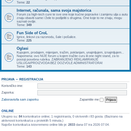
Teme:
22
Internet, računala, sama svoja majstorica
Forum za high-tech cure te sve one koje kućne popravke i zamjenu ulja u autu
znaju obaviti same i žele to podijeliti s drugima. One koje to ne znaju, mogu
saznati ovdje.
Teme:
349
Fun Side of CroL
Igrice, linkovi za razonodu, šale i pošalice.
Teme:
225
Oglasi
Kupujem, prodajem, mijenjam, tražim, poklanjam, unajmljujem, iznajmljujem...
Napomena: ovo NIJE forum u kojem tražite curu ili one night stand, za to
postoji posebna rubrika. ZABRANJENO REKLAMIRANJE
USLUGA/PROIZVODA BEZ DOZVOLE ADMINISTRATORA!
Teme:
143
PRIJAVA
•
REGISTRACIJA
Korisničko ime:
Zaporka:
Zaboravio/la sam zaporku
Zapamtite me
ONLINE
Ukupno su:
84
korisnika/ce online; 1 registriran/a, 0 skrivenih i 83 gosta. (Bazirano na
aktivnosti korisnika/ca u proteklih 5 minuta.)
Najviše korisnika/ca istovremeno online bilo je:
2833
dana 07 tra 2026 07:04.