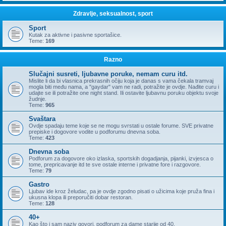
Zdravlje, seksualnost, sport
Sport
Kutak za aktivne i pasivne sportašice.
Teme:
169
Razno
Slučajni susreti, ljubavne poruke, nemam curu itd.
Mislite li da bi vlasnica prekrasnih očiju koja je danas s vama čekala tramvaj
mogla biti među nama, a "gaydar" vam ne radi, potražite je ovdje. Nađite curu i
udajte se ili potražite one night stand. Ili ostavite ljubavnu poruku objektu svoje
žudnje.
Teme:
965
Svaštara
Ovdje spadaju teme koje se ne mogu svrstati u ostale forume. SVE privatne
prepiske i dogovore vodite u podforumu dnevna soba.
Teme:
423
Dnevna soba
Podforum za dogovore oko izlaska, sportskih dogadjanja, pijanki, izvjesca o
tome, prepricavanje itd te sve ostale interne i privatne fore i razgovore.
Teme:
79
Gastro
Ljubav ide kroz želudac, pa je ovdje zgodno pisati o užicima koje pruža fina i
ukusna klopa ili preporučiti dobar restoran.
Teme:
128
40+
Kao što i sam naziv govori, podforum za dame starije od 40.