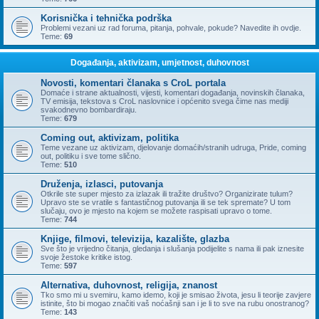
Korisnička i tehnička podrška
Problemi vezani uz rad foruma, pitanja, pohvale, pokude? Navedite ih ovdje.
Teme:
69
Događanja, aktivizam, umjetnost, duhovnost
Novosti, komentari članaka s CroL portala
Domaće i strane aktualnosti, vijesti, komentari događanja, novinskih članaka,
TV emisija, tekstova s CroL naslovnice i općenito svega čime nas mediji
svakodnevno bombardiraju.
Teme:
679
Coming out, aktivizam, politika
Teme vezane uz aktivizam, djelovanje domaćih/stranih udruga, Pride, coming
out, politiku i sve tome slično.
Teme:
510
Druženja, izlasci, putovanja
Otkrile ste super mjesto za izlazak ili tražite društvo? Organizirate tulum?
Upravo ste se vratile s fantastičnog putovanja ili se tek spremate? U tom
slučaju, ovo je mjesto na kojem se možete raspisati upravo o tome.
Teme:
744
Knjige, filmovi, televizija, kazalište, glazba
Sve što je vrijedno čitanja, gledanja i slušanja podijelite s nama ili pak iznesite
svoje žestoke kritike istog.
Teme:
597
Alternativa, duhovnost, religija, znanost
Tko smo mi u svemiru, kamo idemo, koji je smisao života, jesu li teorije zavjere
istinite, što bi mogao značiti vaš noćašnji san i je li to sve na rubu onostranog?
Teme:
143