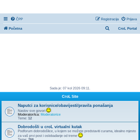
CroL Forum
ČPP
Registracija
Prijava
P
Početna
CroL Portal
r
e
t
r
a
ž
n
Sada je: 07 kol 2026 09:11.
i
k
CroL Site
Naputci za korisnice/obavijesti/pravila ponašanja
Naslov sve govori
.
Moderator/ica:
Moderatorice
Teme:
12
Dobrodošli u croL virtualni kutak
Podforum dobrodošlice, u kojem se možete predstaviti curama, idealno mjesto
za vaš prvi post i oslobađanje od treme
Teme:
766