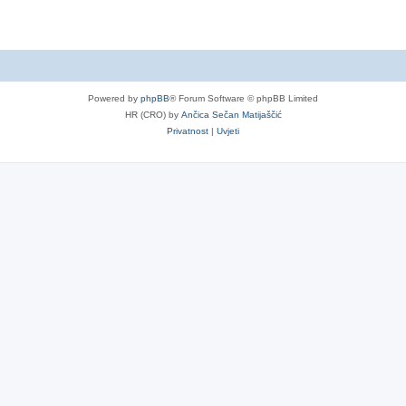
Powered by
phpBB
® Forum Software © phpBB Limited
HR (CRO) by
Ančica Sečan Matijaščić
Privatnost
|
Uvjeti