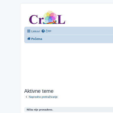
CroL Forum
Linkovi
ČPP
Početna
Aktivne teme
Napredno pretraživanje
Ništa nije pronađeno.