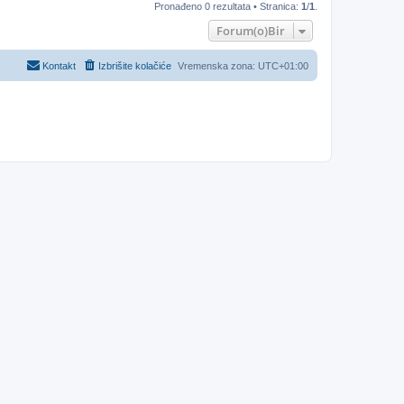
Pronađeno 0 rezultata • Stranica:
1
/
1
.
Forum(o)Bir
Kontakt
Izbrišite kolačiće
Vremenska zona:
UTC+01:00