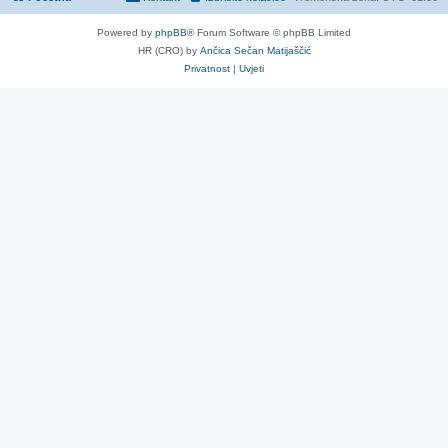
Powered by
phpBB
® Forum Software © phpBB Limited
HR (CRO) by
Ančica Sečan Matijaščić
Privatnost
|
Uvjeti